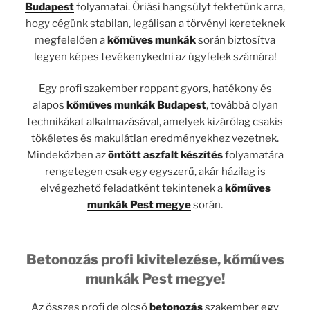
Budapest
folyamatai. Óriási hangsúlyt fektetünk arra,
hogy cégünk stabilan, legálisan a törvényi kereteknek
megfelelően a
kőműves munkák
során biztosítva
legyen képes tevékenykedni az ügyfelek számára!
Egy profi szakember roppant gyors, hatékony és
alapos
kőműves munkák Budapest
, továbbá olyan
technikákat alkalmazásával, amelyek kizárólag csakis
tökéletes és makulátlan eredményekhez vezetnek.
Mindeközben az
öntött aszfalt készítés
folyamatára
rengetegen csak egy egyszerű, akár házilag is
elvégezhető feladatként tekintenek a
kőműves
munkák Pest megye
során.
Betonozás profi kivitelezése, kőműves
munkák Pest megye!
Az összes profi de olcsó
betonozás
szakember egy