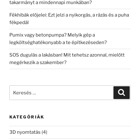
takarmányt a mindennapi munkában?
Fékhibák előjelei: Ezt jelzi a nyikorgás, a rázás és a puha
fékpedál
Pumix vagy betonpumpa? Melyik gép a
legköltséghatékonyabb a te építkezéseden?
SOS dugulás a lakásban! Mit tehetsz azonnal, mielőtt
megérkezik a szakember?
Keresés
Keresé
a
következő
kifejezésre:
KATEGÓRIÁK
3D nyomtatás
(4)