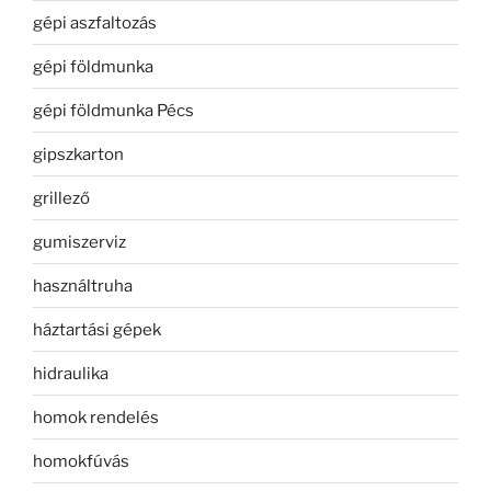
gépi aszfaltozás
gépi földmunka
gépi földmunka Pécs
gipszkarton
grillező
gumiszerviz
használtruha
háztartási gépek
hidraulika
homok rendelés
homokfúvás