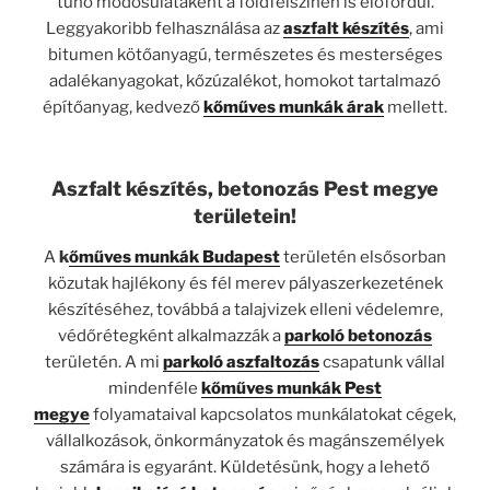
tűnő módosulataként a földfelszínen is előfordul.
Leggyakoribb felhasználása az
aszfalt készítés
, ami
bitumen kötőanyagú, természetes és mesterséges
adalékanyagokat, kőzúzalékot, homokot tartalmazó
építőanyag, kedvező
kőműves munkák árak
mellett.
Aszfalt készítés, betonozás Pest megye
területein!
A
k
őműves munkák Budapest
területén elsősorban
közutak hajlékony és fél merev pályaszerkezetének
készítéséhez, továbbá a talajvizek elleni védelemre,
védőrétegként alkalmazzák a
parkoló betonozás
területén. A mi
parkoló aszfaltozás
csapatunk vállal
mindenféle
kőműves munkák Pest
megye
folyamataival kapcsolatos munkálatokat cégek,
vállalkozások, önkormányzatok és magánszemélyek
számára is egyaránt. Küldetésünk, hogy a lehető