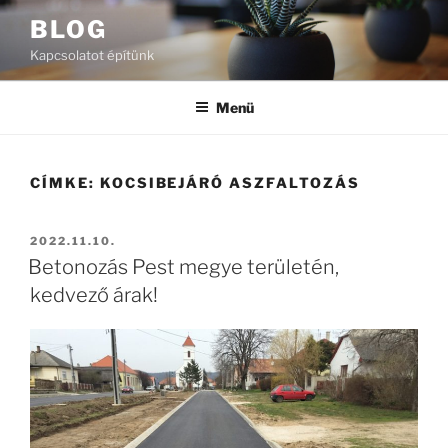
Tartalomhoz
BLOG
Kapcsolatot építünk
Menü
CÍMKE:
KOCSIBEJÁRÓ ASZFALTOZÁS
BEKÜLDVE:
2022.11.10.
Betonozás Pest megye területén,
kedvező árak!