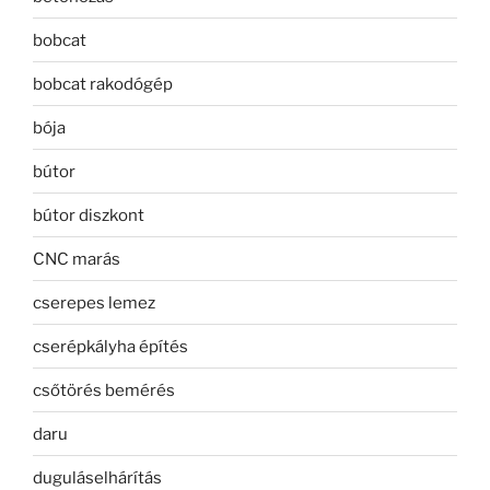
bobcat
bobcat rakodógép
bója
bútor
bútor diszkont
CNC marás
cserepes lemez
cserépkályha építés
csőtörés bemérés
daru
duguláselhárítás