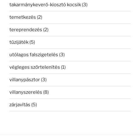
takarmánykeverő-kiosztó kocsik
(3)
temetkezés
(2)
tereprendezés
(2)
tűzijáték
(5)
utólagos falszigetelés
(3)
végleges szőrtelenítés
(1)
villanypásztor
(3)
villanyszerelés
(8)
zárjavítás
(5)