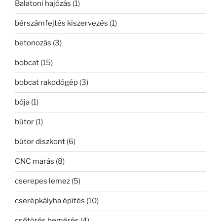
Balatoni hajózás
(1)
bérszámfejtés kiszervezés
(1)
betonozás
(3)
bobcat
(15)
bobcat rakodógép
(3)
bója
(1)
bútor
(1)
bútor diszkont
(6)
CNC marás
(8)
cserepes lemez
(5)
cserépkályha építés
(10)
csőtörés bemérés
(4)