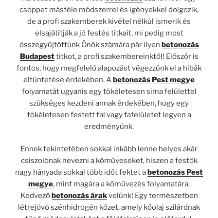
csöppet másféle módszerrel és igényekkel dolgozik,
de a profi szakemberek kivétel nélkül ismerik és
elsajátítják a jó
festés
titkait, mi pedig most
összegyűjtöttünk Önök számára pár ilyen
betonozás
Budapest
titkot, a profi szakembereinktől! Először is
fontos, hogy megfelelő alapozást végezzünk el a hibák
eltüntetése érdekében. A
betonozás Pest megye
folyamatát ugyanis egy tökéletesen sima felülettel
szükséges kezdeni annak érdekében, hogy egy
tökéletesen festett fal vagy fafelületet legyen a
eredményünk.
Ennek tekintetében sokkal inkább lenne helyes akár
csiszolónak nevezni a kőműveseket, hiszen a festők
nagy hányada sokkal több időt fektet a
betonozás Pest
megye
, mint magára a kőművezés folyamatára.
Kedvező
betonozás árak
velünk! Egy természetben
létrejövő szénhidrogén kőzet, amely kőolaj szilárdnak