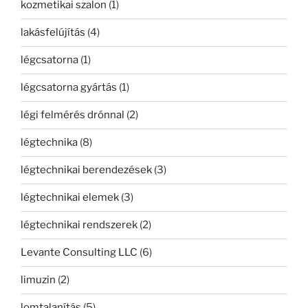
kozmetikai szalon
(1)
lakásfelújítás
(4)
légcsatorna
(1)
légcsatorna gyártás
(1)
légi felmérés drónnal
(2)
légtechnika
(8)
légtechnikai berendezések
(3)
légtechnikai elemek
(3)
légtechnikai rendszerek
(2)
Levante Consulting LLC
(6)
limuzin
(2)
lomtalanítás
(5)