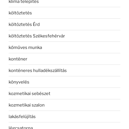
klíma telepítés
költöztetés
költöztetés Érd
költöztetés Székesfehérvár
kőműves munka
konténer
konténeres hulladékszállítás
könyvelés
kozmetikai sebészet
kozmetikai szalon
lakásfelújítás
légcsatorna