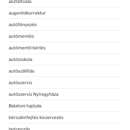
aszfaltozás
augenlidkorrektur
autófényezés
autómentés
autómentő bérlés
autósiskola
autószállítás
autószerviz
autószerviz Nyíregyháza
Balatoni hajózás
bérszámfejtés kiszervezés
betonozás