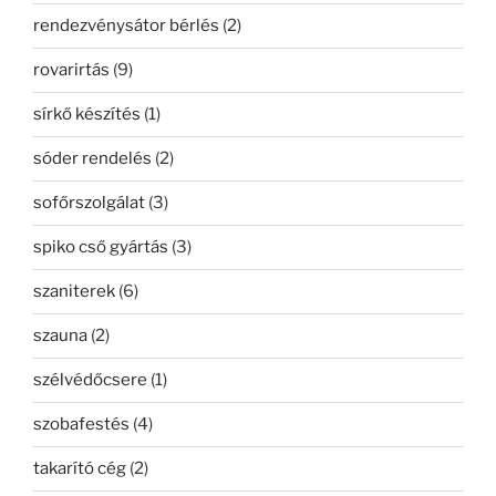
rendezvénysátor bérlés
(2)
rovarirtás
(9)
sírkő készítés
(1)
sóder rendelés
(2)
sofőrszolgálat
(3)
spiko cső gyártás
(3)
szaniterek
(6)
szauna
(2)
szélvédőcsere
(1)
szobafestés
(4)
takarító cég
(2)