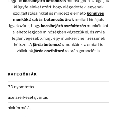
legjobb
kocsibejáró betonozás
minőségben szolgáljuk
ki ügyfeleinket azért, hogy elégedettek legyenek
szolgáltatásainkkal és mindezt elérhető
kőműves
munkák árak
és
betonozás árak
mellett kínáljuk.
Igyekszünk, hogy
kocsibejáró aszfaltozás
munkáinkat
a lehető legjobb minőségben végezzük el, és ami a
leglényegesebb, hogy egy munkáért ne fizessenek
kétszer. A
járda betonozás
munkáinkra emiatt is
vállalunk
járda aszfaltozás
során garanciát is.
KATEGÓRIÁK
3D nyomtatás
acélszerkezet gyártás
alakformálás