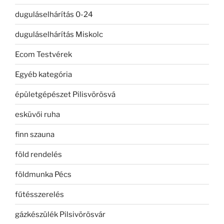
duguláselhárítás 0-24
duguláselhárítás Miskolc
Ecom Testvérek
Egyéb kategória
épületgépészet Pilisvörösvá
esküvői ruha
finn szauna
föld rendelés
földmunka Pécs
fűtésszerelés
gázkészülék Pilsivörösvár