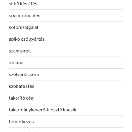
sírkő készítés
sóder rendelés
sofőrszolgálat
spiko cső gyártás
szaniterek
szauna
szélvédőcsere
szobafestés
takarító cég
takarmánykeverő-kiosztó kocsik
temetkezés