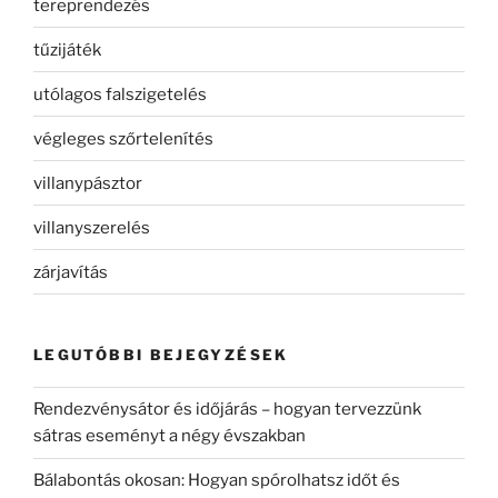
tereprendezés
tűzijáték
utólagos falszigetelés
végleges szőrtelenítés
villanypásztor
villanyszerelés
zárjavítás
LEGUTÓBBI BEJEGYZÉSEK
Rendezvénysátor és időjárás – hogyan tervezzünk
sátras eseményt a négy évszakban
Bálabontás okosan: Hogyan spórolhatsz időt és