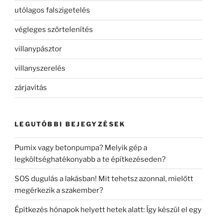
utólagos falszigetelés
végleges szőrtelenítés
villanypásztor
villanyszerelés
zárjavítás
LEGUTÓBBI BEJEGYZÉSEK
Pumix vagy betonpumpa? Melyik gép a
legköltséghatékonyabb a te építkezéseden?
SOS dugulás a lakásban! Mit tehetsz azonnal, mielőtt
megérkezik a szakember?
Építkezés hónapok helyett hetek alatt: Így készül el egy