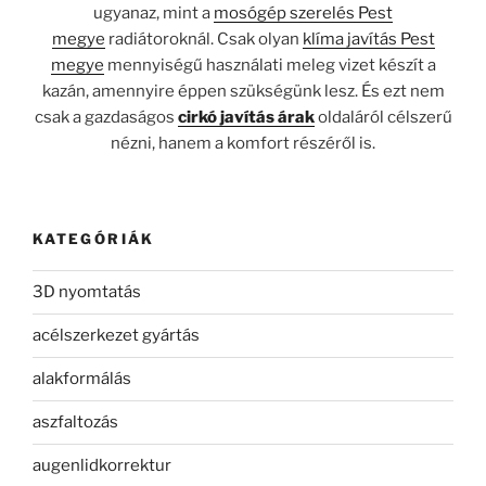
ugyanaz, mint a
mosógép szerelés Pest
megye
radiátoroknál. Csak olyan
klíma javítás Pest
megye
mennyiségű használati meleg vizet készít a
kazán, amennyire éppen szükségünk lesz. És ezt nem
csak a gazdaságos
cirkó javítás árak
oldaláról célszerű
nézni, hanem a komfort részéről is.
KATEGÓRIÁK
3D nyomtatás
acélszerkezet gyártás
alakformálás
aszfaltozás
augenlidkorrektur