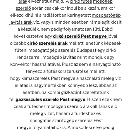
árak
élvezhetjük majd. A
cirkó fűtés
mosógép
szerelő
során csak akkor indul be a kazán, amikor
elkezd kihűlni a radiátorban keringetett
mosogatógép
javítás árak
víz, vagyis minden esetben rámelegít kicsit
a készülék, nem pedig folyamatosan fűti. Ebből
következtetve egy
cirkó szerelő Pest megye
jóval
olcsóbb
cirkó szerelés árak
mellett lehetünk képesek
fűteni
mosogatógép szerelés Budapest
egy cirkó
rendszerrel,
mosógép javítás
mint mondjuk egy
konvektor használatával. Plusz az sem elhanyagolható
tényező a fűtéskorszerűsítése mellett,
hogy
klímaszerelés Pest megye
a használati meleg víz
ellátás is nagymértékben könnyebb lesz, abban az
esetben, ha kombi gázkazánt szereltetünk
fel
gázkészülék szerelő Pest megye
. Hiszen ezek nem
csak a fűtéshez
mosógép szerelő árak
állítanak elő
meleg vizet, hanem a fürdéshez és
mosogatás
szárítógép szerelés Pest
megye
folyamataihoz is. A működési elve pedig