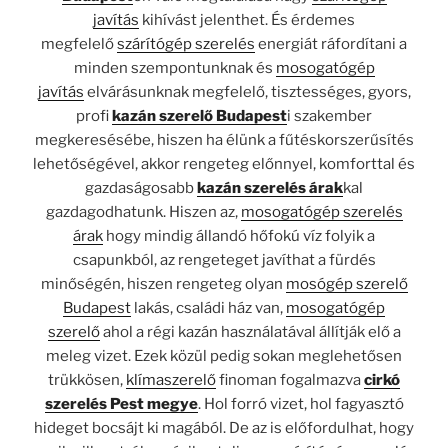
javítás
kihívást jelenthet. És érdemes
megfelelő
szárítógép szerelés
energiát ráfordítani a
minden szempontunknak és
mosogatógép
javítás
elvárásunknak megfelelő, tisztességes, gyors,
profi
kazán szerelő Budapest
i szakember
megkeresésébe, hiszen ha élünk a fűtéskorszerűsítés
lehetőségével, akkor rengeteg előnnyel, komforttal és
gazdaságosabb
kazán szerelés árak
kal
gazdagodhatunk. Hiszen az,
mosogatógép szerelés
árak
hogy mindig állandó hőfokú víz folyik a
csapunkból, az rengeteget javíthat a fürdés
minőségén, hiszen rengeteg olyan
mosógép szerelő
Budapest
lakás, családi ház van,
mosogatógép
szerelő
ahol a régi kazán használatával állítják elő a
meleg vizet. Ezek közül pedig sokan meglehetősen
trükkösen,
klímaszerelő
finoman fogalmazva
cirkó
szerelés Pest megye
. Hol forró vizet, hol fagyasztó
hideget bocsájt ki magából. De az is előfordulhat, hogy