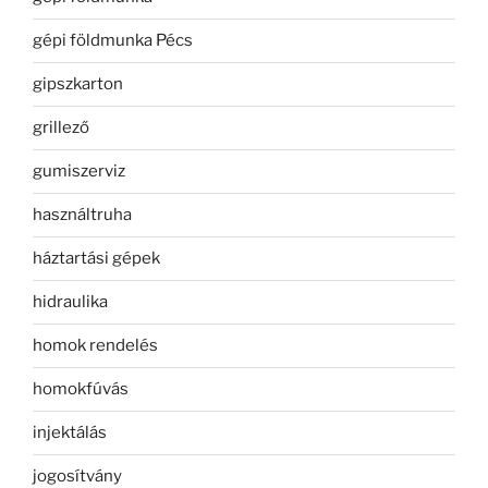
gépi földmunka Pécs
gipszkarton
grillező
gumiszerviz
használtruha
háztartási gépek
hidraulika
homok rendelés
homokfúvás
injektálás
jogosítvány