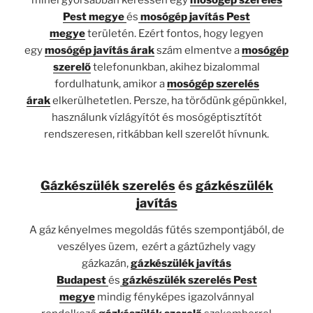
Pest megye
és
mosógép javítás Pest
megye
területén. Ezért fontos, hogy legyen
egy
mosógép javítás árak
szám elmentve a
mosógép
szerelő
telefonunkban, akihez bizalommal
fordulhatunk, amikor a
mosógép szerelés
árak
elkerülhetetlen. Persze, ha törődünk gépünkkel,
használunk vízlágyítót és mosógéptisztítót
rendszeresen, ritkábban kell szerelőt hívnunk.
Gázkészülék szerelés
és
gázkészülék
javítás
A gáz kényelmes megoldás fűtés szempontjából, de
veszélyes üzem, ezért a gáztűzhely vagy
gázkazán,
gázkészülék javítás
Budapest
és
gázkészülék szerelés Pest
megye
mindig fényképes igazolvánnyal