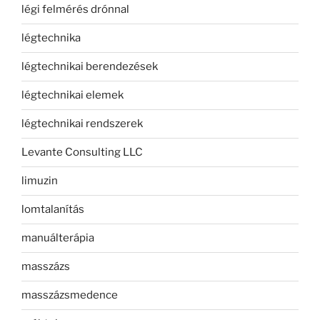
légi felmérés drónnal
légtechnika
légtechnikai berendezések
légtechnikai elemek
légtechnikai rendszerek
Levante Consulting LLC
limuzin
lomtalanítás
manuálterápia
masszázs
masszázsmedence