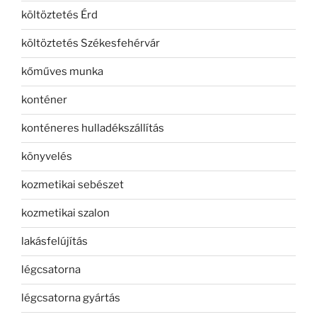
költöztetés Érd
költöztetés Székesfehérvár
kőműves munka
konténer
konténeres hulladékszállítás
könyvelés
kozmetikai sebészet
kozmetikai szalon
lakásfelújítás
légcsatorna
légcsatorna gyártás