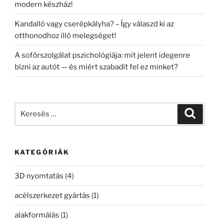
modern készház!
Kandalló vagy cserépkályha? – Így válaszd ki az
otthonodhoz illő melegséget!
A sofőrszolgálat pszichológiája: mit jelent idegenre
bízni az autót — és miért szabadít fel ez minket?
Keresés
Keresé
a
következő
kifejezésre:
KATEGÓRIÁK
3D nyomtatás
(4)
acélszerkezet gyártás
(1)
alakformálás
(1)