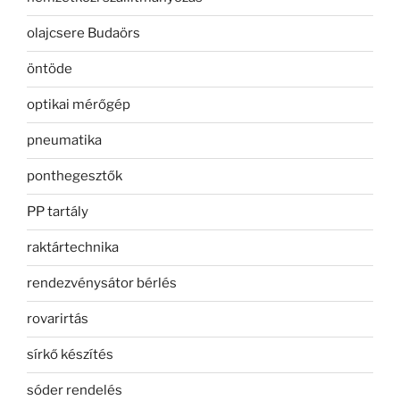
olajcsere Budaörs
öntöde
optikai mérőgép
pneumatika
ponthegesztők
PP tartály
raktártechnika
rendezvénysátor bérlés
rovarirtás
sírkő készítés
sóder rendelés