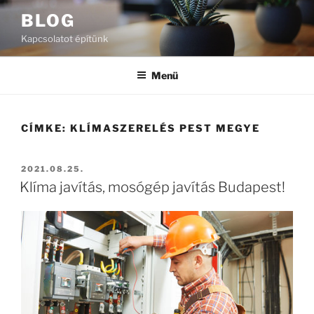
Tartalomhoz
BLOG
Kapcsolatot építünk
Menü
CÍMKE:
KLÍMASZERELÉS PEST MEGYE
BEKÜLDVE:
2021.08.25.
Klíma javítás, mosógép javítás Budapest!