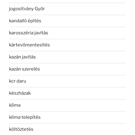
jogosítvány Győr
kandalló építés
karosszéria javítás
kártevőmentesítés
kazán javítás
kazán szerelés
kcr daru
készházak
klíma
klíma telepítés
költöztetés