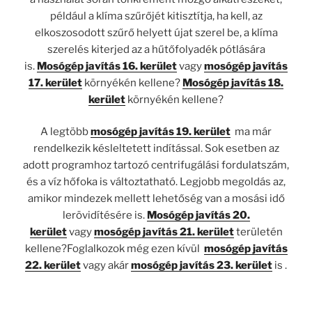
például a klíma szűrőjét kitisztítja, ha kell, az
elkoszosodott szűrő helyett újat szerel be, a klíma
szerelés kiterjed az a hűtőfolyadék pótlására
is.
Mosógép javítás 16. kerület
vagy
mosógép javítás
17. kerület
környékén kellene?
Mosógép javítás 18.
kerület
környékén kellene?
A legtöbb
mosógép javítás 19. kerület
ma már
rendelkezik késleltetett indítással. Sok esetben az
adott programhoz tartozó centrifugálási fordulatszám,
és a víz hőfoka is változtatható. Legjobb megoldás az,
amikor mindezek mellett lehetőség van a mosási idő
lerövidítésére is.
Mosógép javítás 20.
kerület
vagy
mosógép javítás 21. kerület
területén
kellene?Foglalkozok még ezen kívül
mosógép javítás
22. kerület
vagy akár
mosógép javítás 23. kerület
is .