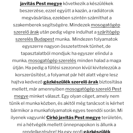
javítás Pest megye
következik a készülékek
beszerzése, ezzel együtt a kazán, a radiátorok
megvásárlása, ezekben szintén számíthat a
szakemberek segítségére. Mindezek
mosogatógép
szerelő árak
után pedig végre indulhat a
szárítógép
szerelés Budapest
munka. Mindezen folyamatok
egyszerre nagyon összetettnek tűnhet, de
tapasztalatból mondjuk: ha egyszer elindul a
munka,
mosogatógép szerelés
minden halad a maga
útján. Ha pedig a fűtési szezonon kívül kivitelezzük a
korszerűsítést, a folyamat pár hét alatt végre lesz
hajtva kedvező
gázkészülék szerelő árak
biztosítása
mellett, már amennyiben
mosogatógép szerelő Pest
megye
minket választ. Egy olyan céget, amely nem
tűnik el munka közben, és akitől még tanácsot is kérhet
bármikor a munkafolyamatok egyes teendői során. Mi
ilyenek vagyunk!
Cirkó javítás Pest megye
területén,
mi a hétvégék mellett ünnepnapokon is állunk a
rendelkezésére! Ha egy profi
gázkészülék