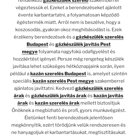
rendelkező
gázkészülék szerelő
szakemberrel
végeztessük el. Ezeket a berendezéseket ajánlott
évente karbantartatni, a folyamatosan képződő
égéstermék miatt. Arról nem is beszélve, hogy a
koszosodás, gyakran okoz meghibásodást is. Ezek
érzékeny berendezések és a
gázkészülék szerelés
Budapest
és
gázkészülék javítás Pest
megye
folyamata nagyfokú odafigyelést és
hozzáértést igényel. Persze még rengeteg készülék
javítása lehet szükséges hétköznapjaink során, ilyen
például a
kazán szerelés Budapest
is, amelyet szintén
speciális
kazán szerelés Pest megye
szakemberrel
ajánlatos javíttatni. Kedvező
gázkészülék szerelés
árak
és
gázkészülék javítás árak
és
kazán javítás
árak
és
kazán szerelés árak
mellett biztosítjuk
Önöknek a megbízható és profi, gyors munkavégzést.
Életünket fenti berendezések jelentősen
megkönnyítik, ezért törődjünk velük rendszeresen és
ne hanyagoljuk el karbantartásukat, megtisztításukat.