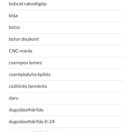
bobcat rakodógép
bója
bútor
bútor diszkont
CNC marás
cserepes lemez
cserépkályha építés
csőtörés bemérés
daru
duguláselhárítás
duguláselhárítás 0-24