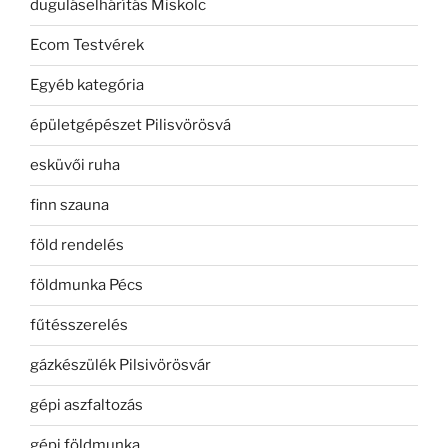
duguláselhárítás Miskolc
Ecom Testvérek
Egyéb kategória
épületgépészet Pilisvörösvá
esküvői ruha
finn szauna
föld rendelés
földmunka Pécs
fűtésszerelés
gázkészülék Pilsivörösvár
gépi aszfaltozás
gépi földmunka