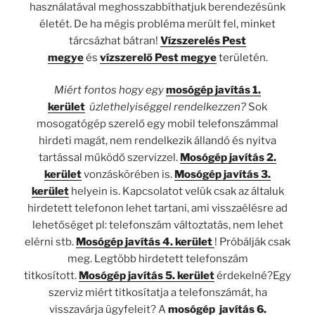
használatával meghosszabbíthatjuk berendezésünk
életét. De ha mégis probléma merült fel, minket
tárcsázhat bátran!
Vízszerelés Pest
megye
és
vízszerelő Pest megye
területén.
Miért fontos hogy egy
mosógép javítás 1.
kerület
üzlethelyiséggel rendelkezzen?
Sok
mosogatógép szerelő egy mobil telefonszámmal
hirdeti magát, nem rendelkezik állandó és nyitva
tartással működő szervizzel.
Mosógép javítás 2.
kerület
vonzáskörében is.
Mosógép javítás 3.
kerület
helyein is. Kapcsolatot velük csak az általuk
hirdetett telefonon lehet tartani, ami visszaélésre ad
lehetőséget pl: telefonszám változtatás, nem lehet
elérni stb.
Mosógép javítás 4. kerület
! Próbálják csak
meg. Legtöbb hirdetett telefonszám
titkosított.
Mosógép javítás 5. kerület
érdekelné?Egy
szerviz miért titkosítatja a telefonszámát, ha
visszavárja ügyfeleit? A
mosógép javítás 6.