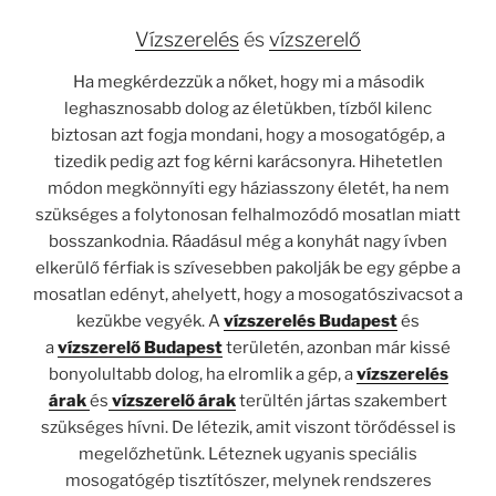
Vízszerelés
és
vízszerelő
Ha megkérdezzük a nőket, hogy mi a második
leghasznosabb dolog az életükben, tízből kilenc
biztosan azt fogja mondani, hogy a mosogatógép, a
tizedik pedig azt fog kérni karácsonyra. Hihetetlen
módon megkönnyíti egy háziasszony életét, ha nem
szükséges a folytonosan felhalmozódó mosatlan miatt
bosszankodnia. Ráadásul még a konyhát nagy ívben
elkerülő férfiak is szívesebben pakolják be egy gépbe a
mosatlan edényt, ahelyett, hogy a mosogatószivacsot a
kezükbe vegyék. A
vízszerelés
Budapest
és
a
vízszerelő Budapest
területén, azonban már kissé
bonyolultabb dolog, ha elromlik a gép, a
vízszerelés
árak
és
vízszerelő árak
terültén jártas szakembert
szükséges hívni. De létezik, amit viszont törődéssel is
megelőzhetünk. Léteznek ugyanis speciális
mosogatógép tisztítószer, melynek rendszeres