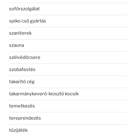
sofőrszolgálat
spiko cső gyártás
szaniterek
szauna
szélvédőcsere
szobafestés
takarító cég
takarmánykeverő-kiosztó kocsik
temetkezés
tereprendezés
tűzijáték