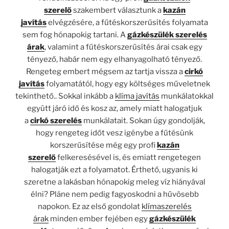
szerelő
szakembert választunk a
kazán
javítás
elvégzésére, a fűtéskorszerűsítés folyamata
sem fog hónapokig tartani. A
gázkészülék szerelés
árak
, valamint a fűtéskorszerűsítés árai csak egy
tényező, habár nem egy elhanyagolható tényező.
Rengeteg embert mégsem az tartja vissza a
cirkó
javítás
folyamatától, hogy egy költséges műveletnek
tekinthető.. Sokkal inkább a
klíma javítás
munkálatokkal
együtt járó idő és kosz az, amely miatt halogatjuk
a
cirkó szerelés
munkálatait. Sokan úgy gondolják,
hogy rengeteg időt vesz igénybe a fűtésünk
korszerűsítése még egy profi
kazán
szerelő
felkeresésével is, és emiatt rengetegen
halogatják ezt a folyamatot. Érthető, ugyanis ki
szeretne a lakásban hónapokig meleg víz hiányával
élni? Pláne nem pedig fagyoskodni a hűvösebb
napokon. Ez az első gondolat
klímaszerelés
árak
minden ember fejében egy
gázkészülék