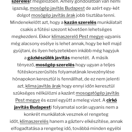
szerelés
t megelőzően. Amely gondolatban van némi
igazság,
mosógép javítás Budapest
de azért egy-két
dolgot
mosógép javítás árak
jobb tisztába tenni.
Mindenekelőtt azt, hogy a
kazán szerelés
munkálatait
csakis a fűtési szezont követően lehetséges
megkezdeni. Ekkor
klímaszerelő Pest megye
ugyanis
még alacsony esélye is lehet annak, hogy be kell majd
gyújtani, és ilyen helyzetekben inkább még hagyjuk
a
gázkészülék javítás
menetét. A másik
tényező,
mosógép szerelés
hogy ugyan a teljes
fűtéskorszerűsítés folyamatának levezénylése
hónapokon keresztül is fennállhat, de ez nem jelenti
azt,
klíma javítás árak
hogy ennyi időn keresztül
szükséges nélkülözni a kazánt
mosogatógép javítás
Pest megye
és ezzel együtt a meleg vizet. A
cirkó
javítás Budapest
i folyamatai során ugyanis nem a
konkrét munkálatok vesznek el rengeteg
időt,
klímaszerelés
hanem a gázterv elkészítése, annak
elfogadtatása a rengeteg idő, továbbá minden egyébi