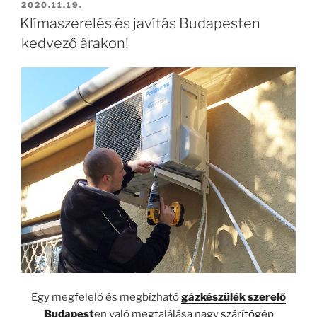
BEKÜLDVE:
2020.11.19.
Klímaszerelés és javítás Budapesten
kedvező árakon!
Egy megfelelő és megbízható
gázkészülék szerelő
Budapest
en való megtalálása nagy
szárítógép