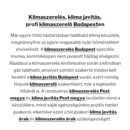
Klímaszerelés
,
klíma javítás
,
profi
klímaszerelő Budapest
en
Már egyre több háztartásban található klíma készülék,
megkönnyítve az egyre magasabb nyári hőmérséklet
elviselését. A
klímaszerelés Budapest
speciális
munka, semmiképpen nem javasolt házilag elvégezni.
Ráadásul a klímaszerelés kivitelezése során a klímában
gáz található, amelyet szintén szakértő módon kell
kezelni a
klíma javítás Budapest
során, ezért mindig
hívjunk
klímaszerelő
szakembert, már a legkisebb
hibánál is. A rendszeres
klímaszerelés Pest
megye
és
klíma javítás Pest megye
területén mind a
készülékre, mind saját egészségünkre pozitív hatást
gyakorol, elkerülve ezzel a túl gyakori
klíma javítás
árak
és
klímaszerelés árak
szükségességét.