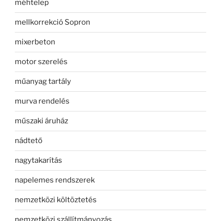
méhtelep
mellkorrekció Sopron
mixerbeton
motor szerelés
műanyag tartály
murva rendelés
műszaki áruház
nádtető
nagytakarítás
napelemes rendszerek
nemzetközi költöztetés
nemzetközi szállítmányozás