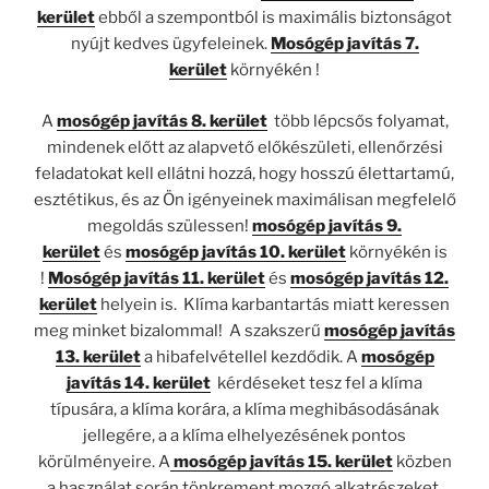
kerület
ebből a szempontból is maximális biztonságot
nyújt kedves ügyfeleinek.
Mosógép javítás 7.
kerület
környékén !
A
mosógép javítás 8. kerület
több lépcsős folyamat,
mindenek előtt az alapvető előkészületi, ellenőrzési
feladatokat kell ellátni hozzá, hogy hosszú élettartamú,
esztétikus, és az Ön igényeinek maximálisan megfelelő
megoldás szülessen!
mosógép javítás 9.
kerület
és
mosógép javítás 10. kerület
környékén is
!
Mosógép javítás 11. kerület
és
mosógép javítás 12.
kerület
helyein is. Klíma karbantartás miatt keressen
meg minket bizalommal! A szakszerű
mosógép javítás
13. kerület
a hibafelvétellel kezdődik. A
mosógép
javítás 14. kerület
kérdéseket tesz fel a klíma
típusára, a klíma korára, a klíma meghibásodásának
jellegére, a a klíma elhelyezésének pontos
körülményeire. A
mosógép javítás 15. kerület
közben
a használat során tönkrement mozgó alkatrészeket,