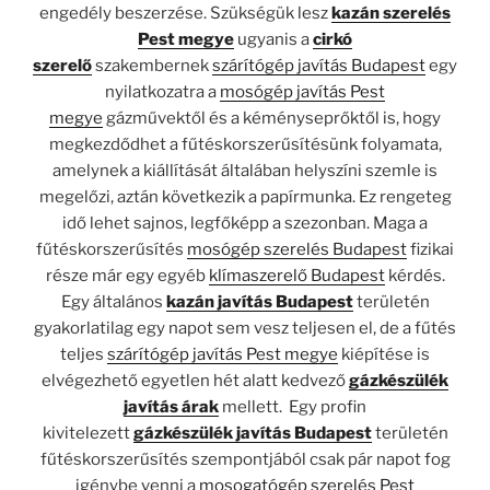
engedély beszerzése. Szükségük lesz
kazán szerelés
Pest megye
ugyanis a
cirkó
szerelő
szakembernek
szárítógép javítás Budapest
egy
nyilatkozatra a
mosógép javítás Pest
megye
gázművektől és a kéményseprőktől is, hogy
megkezdődhet a fűtéskorszerűsítésünk folyamata,
amelynek a kiállítását általában helyszíni szemle is
megelőzi, aztán következik a papírmunka. Ez rengeteg
idő lehet sajnos, legfőképp a szezonban. Maga a
fűtéskorszerűsítés
mosógép szerelés Budapest
fizikai
része már egy egyéb
klímaszerelő Budapest
kérdés.
Egy általános
kazán javítás Budapest
területén
gyakorlatilag egy napot sem vesz teljesen el, de a fűtés
teljes
szárítógép javítás Pest megye
kiépítése is
elvégezhető egyetlen hét alatt kedvező
gázkészülék
javítás árak
mellett. Egy profin
kivitelezett
gázkészülék javítás Budapest
területén
fűtéskorszerűsítés szempontjából csak pár napot fog
igénybe venni a
mosogatógép szerelés Pest