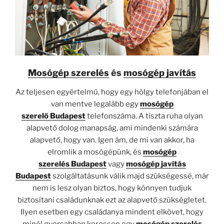
Mosógép szerelés
és
mosógép javítás
Az teljesen egyértelmű, hogy egy hölgy telefonjában el
van mentve legalább egy
mosógép
szerelő
Budapest
telefonszáma. A tiszta ruha olyan
alapvető dolog manapság, ami mindenki számára
alapvető, hogy van. Igen ám, de mi van akkor, ha
elromlik a mosógépünk, és
mosógép
szerelés
Budapest
vagy
mosógép javítás
Budapest
szolgáltatásunk válik majd szükségessé, már
nem is lesz olyan biztos, hogy könnyen tudjuk
biztosítani családunknak ezt az alapvető szükségletet.
Ilyen esetben egy családanya mindent elkövet, hogy
minél gyorsabban keressen egy
mosógép szerelés