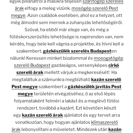
egyik pillanatról a másikra teljesen
szárítógép szerelés
árak
elfogy a meleg vizünk.
mosógép szerelő Pest
megye
. Azon családok esetében, ahol ez a helyzet, ott
még álmodni sem mernek a zuhanyzás lehetőségéről.
Szóval, ha ebből már elege van, és még a
fűtéskorszerűsítés lehetősége is napirenden van, nem
kérdés, hogy bele kell vágnia a projektbe, és hívni kell a
szakembert,
gázkészülék szerelés Budapest
en
nálunk! Keressen minket bizalommal és
mosogatógép
szerelő Budapest
gazdaságos, versenyképes
cirkó
szerelő árak
mellett várjuk a megkeresését! Ha
megtaláltuk a számunkra megbízható
kazán szerelő
Pest megye
szakembert a
gázkészülék javítás Pest
megye
területén elvégzéséhez, ő az első lépés
folyamataként felméri a lakást és a meglévő fűtési
rendszert, továbbá a kazánt. Ezt követően készít
egy
kazán szerelő árak
ajánlatot és egy tervet arra
vonatkozóan, hogy hogyan ajánlatos
klímaszerelő
árak
lebonyolítani a műveletet. Mindezek után
kazán