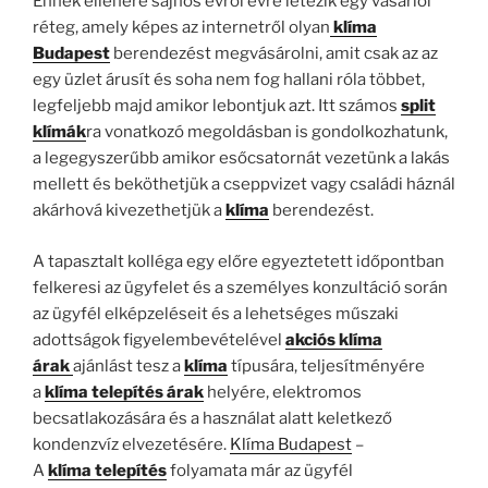
Ennek ellenére sajnos évről évre létezik egy vásárlói
réteg, amely képes az internetről olyan
klíma
Budapest
berendezést megvásárolni, amit csak az az
egy üzlet árusít és soha nem fog hallani róla többet,
legfeljebb majd amikor lebontjuk azt. Itt számos
split
klímák
ra vonatkozó megoldásban is gondolkozhatunk,
a legegyszerűbb amikor esőcsatornát vezetünk a lakás
mellett és beköthetjük a cseppvizet vagy családi háznál
akárhová kivezethetjük a
klíma
berendezést.
A tapasztalt kolléga egy előre egyeztetett időpontban
felkeresi az ügyfelet és a személyes konzultáció során
az ügyfél elképzeléseit és a lehetséges műszaki
adottságok figyelembevételével
akciós klíma
árak
ajánlást tesz a
klíma
típusára, teljesítményére
a
klíma telepítés árak
helyére, elektromos
becsatlakozására és a használat alatt keletkező
kondenzvíz elvezetésére.
Klíma Budapest
–
A
klíma
telepítés
folyamata már az ügyfél