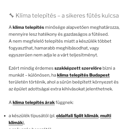
🔧 Klíma telepítés – a sikeres fűtés kulcsa
A
klíma telepítés
minősége alapvetően meghatározza,
mennyire lesz hatékony és gazdaságos a fűtésed.
A nem megfelelő telepítés miatt a készülék többet
fogyaszthat, hamarabb meghibásodhat, vagy
egyszerűen nem adja le a várt teljesítményt.
Ezért mindig érdemes
szakképzett szerelőre
bízni a
munkát – különösen, ha
klíma telepítés Budapest
területén történik, ahol a sűrűn beépített környezet és
az épület adottságai extra kihívásokat jelenthetnek.
A
klíma telepítés árak
függnek:
a készülék típusától (pl.
oldalfali Split klímák
,
multi
klímák
),