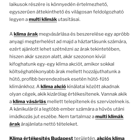
laikusok részére is könnyedén értelmezhető,
egyszerűen áttekinthető és világosan feldolgozható
legyen a
multi klímák
utasításai.
A
klíma árak
megvásárlása és beszerelése egy apróbb
anyagi megterhelést ad majd a háztartásunk számára,
ezért ajánlott lehet szétnézni az árak tekintetében,
hiszen akár szezon alatt, akár szezonon kívül
kifoghatunk egy-egy klíma akciót, amikor sokkal
költséghatékonyabb árak mellett hozzájuthatunk a
hűtő, profibb berendezések esetén hűtő-fűtő
klímánkhoz. A
klíma akció
kínálatai között akadnak
olyan cégek, akik kizárólag értékesítenek. Vannak akik
a
klíma vásárlás
mellett telepítenek és szervizelnek is.
A kánikuláról a legtöbb ember számára a hűvös utáni
imádkozás jut eszébe. Nem tartalmaz a
multi klímák
árak
árajánlata nettó tételeket.
Klíma értékesítés Budapest
területén,
akciós klíma