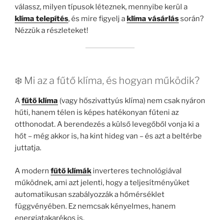
válassz, milyen típusok léteznek, mennyibe kerül a
klíma telepítés
, és mire figyelj a
klíma vásárlás
során?
Nézzük a részleteket!
❄️ Mi az a fűtő klíma, és hogyan működik?
A
fűtő klíma
(vagy hőszivattyús klíma) nem csak nyáron
hűti, hanem télen is képes hatékonyan fűteni az
otthonodat. A berendezés a külső levegőből vonja ki a
hőt – még akkor is, ha kint hideg van – és azt a beltérbe
juttatja.
A modern
fűtő klímák
inverteres technológiával
működnek, ami azt jelenti, hogy a teljesítményüket
automatikusan szabályozzák a hőmérséklet
függvényében. Ez nemcsak kényelmes, hanem
energiatakarékos is.