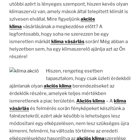
utóbbi azért is lényeges szempont, hiszen kevés olyan
klímaszerviz van, amely mások által telepített klímát is
szívesen elvállal. Mire figyeljünk
akciós
klíma
vásárlásának a megkezdése előtt? A
legfontosabb, hogy soha ne szerezzen be egy
ismeretlen márkát
klíma vásárlás
során! Még abban a
helyzetben sem, ha egy klímaszerelő ajánlja azt az Ön
részére!
Hiszen, rengeteg esetben
tapasztalom, hogy csak üzleti érdekből
ajánlanak olyan
akciós
klíma
berendezéseket az
érdeklők részére, amelyek teljes mértékben
ismeretlenek a piac területén.
Akciós klíma
– A
klíma
vásárlás
és felmérés során fényképeket készítünk a
falnézetekről, ezért akár később is lehetséges lesz
módosítani egy elképzelésen, nem lesz szükséges újra
kimenni, felmérni, ha változás történne az eredeti
elképzelésekhez hasonlítva az
akciós klíma
szerelése