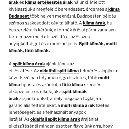
árak
és
klíma értékesítés árak
nálunk! Mielőtt
kiválasztjuk a megfelelő berendezést, érdemes a
klíma
Budapest
több helyen megnézni, Budapesten például
számos szakosodott cég található. A
klíma árak
, ha
beszerelést is kérünk, a termék árával párhuzamosan
tartalmazza majd a kiszállítást, az összes
anyagköltséget és a munkadíjat is.
Split klímák
,
multi
klímák
,
fűtő klímák
.
A
split klíma árak
ajánlatának az
elkészítése. Az
oldalfali split klíma
felmérés alapján a
következő nap folyamán egy részletes, több
multi
klíma
típusra és akár több
fűtő klíma
szerelési
elképzelésre is elküldjük a
split klímák
árak
árajánlatunkat, amely magában foglalja a
garanciális feltételeket, a
multi klíma árak
fizetési
lehetőségeit, és a felhasznált anyagok
listáját. Az
oldalfali split klíma árak
árajánlat
elkészítésénél minden esetben figyelünk arra, hogy