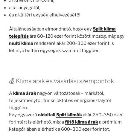
a csövezés hosszától,
a fal anyagától,
és a kültéri egység elhelyezésétől.
Általánosságban elmondható, hogy egy
Split klíma
telepítés
ára 60–120 ezer forint között mozog, míg egy
multi klíma
rendszeré akár 200–300 ezer forint is
lehet, a beltéri egységek számától függően.
💰 Klíma árak és vásárlási szempontok
A
klíma árak
nagyon változatosak – márkától,
teljesítménytől, funkcióktól és energiaosztálytól
függően.
Egy egyszerű
oldalfali
Split klímák
akár 250–350 ezer
forintért is elérhető, míg a
fűtő klíma árak
a prémium
kategóriában elérhetik a 600–800 ezer forintot.