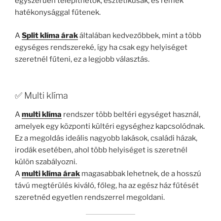
egyszerűen telepíthetők, esztétikusak, és remek
hatékonysággal fűtenek.
A
Split klíma árak
általában kedvezőbbek, mint a több
egységes rendszereké, így ha csak egy helyiséget
szeretnél fűteni, ez a legjobb választás.
✅ Multi klíma
A
multi klíma
rendszer több beltéri egységet használ,
amelyek egy központi kültéri egységhez kapcsolódnak.
Ez a megoldás ideális nagyobb lakások, családi házak,
irodák esetében, ahol több helyiséget is szeretnél
külön szabályozni.
A
multi klíma árak
magasabbak lehetnek, de a hosszú
távú megtérülés kiváló, főleg, ha az egész ház fűtését
szeretnéd egyetlen rendszerrel megoldani.