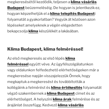
megkeresésétől kezdődik, teljesen a
klíma vásárlás
Budapest
beüzemeléséig. De hogyan is jelentkezik ez,
hogyan képzelhetjük el a
klíma telepítés Budapest
i
folyamatát a gyakorlatban? Vegyük át közösen azon
lépéseket amelyeknek a végén elégedetten
bekapcsolja
klíma
készülékét a lakásában.
Klíma Budapest, klíma felméréssel!
Az első megkeresés az első lépés
klíma
felméréssel
együtt véve. Az ügyfélszolgálatunkon
vagy oldalunkon felfedezhető elérhetőségeken már a
megkeresése napján visszajelezzük Önnek, hogy
megkaptuk a megkeresést és továbbították a
kollégáink a felmérést és
klíma értékesítés
folyamatát
végző szakembernek a
klíma Budapest
címet és az
elérhetőséget. A helyszíni
klíma árak
felmérése és az
árajánlat összefügg. Kedvező
klíma vásárlás