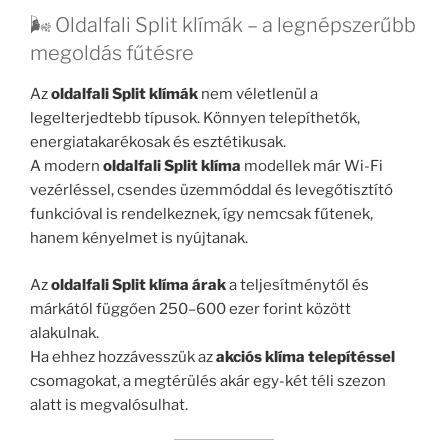
🌬️ Oldalfali Split klímák – a legnépszerűbb
megoldás fűtésre
Az
oldalfali Split klímák
nem véletlenül a
legelterjedtebb típusok. Könnyen telepíthetők,
energiatakarékosak és esztétikusak.
A modern
oldalfali Split klíma
modellek már Wi-Fi
vezérléssel, csendes üzemmóddal és levegőtisztító
funkcióval is rendelkeznek, így nemcsak fűtenek,
hanem kényelmet is nyújtanak.
Az
oldalfali Split klíma árak
a teljesítménytől és
márkától függően 250–600 ezer forint között
alakulnak.
Ha ehhez hozzávesszük az
akciós klíma telepítéssel
csomagokat, a megtérülés akár egy-két téli szezon
alatt is megvalósulhat.