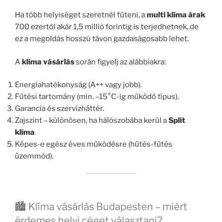
Ha több helyiséget szeretnél fűteni, a
multi klíma árak
700 ezertől akár 1,5 millió forintig is terjedhetnek, de
ez a megoldás hosszú távon gazdaságosabb lehet.
A
klíma vásárlás
során figyelj az alábbiakra:
Energiahatékonyság (A++ vagy jobb).
Fűtési tartomány (min. –15°C-ig működő típus).
Garancia és szervizháttér.
Zajszint – különösen, ha hálószobába kerül a
Split
klíma
.
Képes-e egész éves működésre (hűtés-fűtés
üzemmód).
🏙️ Klíma vásárlás Budapesten – miért
érdemes helyi céget választani?