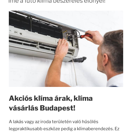
Íme a fűtő klíma beszerelés előnyei!
Akciós klíma árak, klíma
vásárlás Budapest!
A lakás vagy az iroda területén való hűsölés
legpraktikusabb eszköze pedig a klímaberendezés. Ez