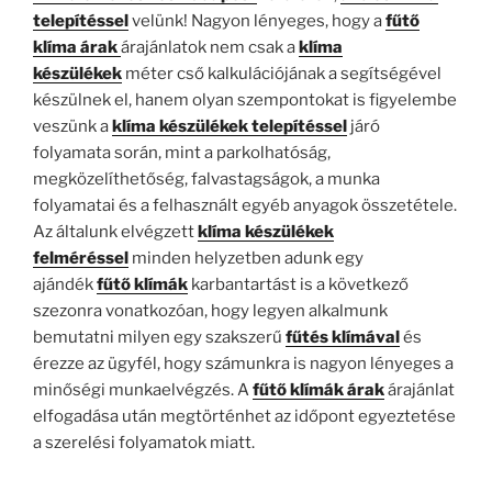
telepítéssel
velünk! Nagyon lényeges, hogy a
fűtő
klíma árak
árajánlatok nem csak a
klíma
készülékek
méter cső kalkulációjának a segítségével
készülnek el, hanem olyan szempontokat is figyelembe
veszünk a
klíma készülékek telepítéssel
járó
folyamata során, mint a parkolhatóság,
megközelíthetőség, falvastagságok, a munka
folyamatai és a felhasznált egyéb anyagok összetétele.
Az általunk elvégzett
klíma készülékek
felméréssel
minden helyzetben adunk egy
ajándék
fűtő klímák
karbantartást is a következő
szezonra vonatkozóan, hogy legyen alkalmunk
bemutatni milyen egy szakszerű
fűtés klímával
és
érezze az ügyfél, hogy számunkra is nagyon lényeges a
minőségi munkaelvégzés. A
fűtő klímák árak
árajánlat
elfogadása után megtörténhet az időpont egyeztetése
a szerelési folyamatok miatt.