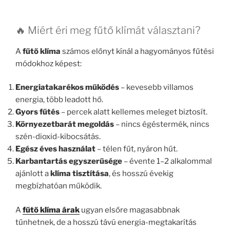
🔥 Miért éri meg fűtő klímát választani?
A
fűtő klíma
számos előnyt kínál a hagyományos fűtési
módokhoz képest:
Energiatakarékos működés
– kevesebb villamos
energia, több leadott hő.
Gyors fűtés
– percek alatt kellemes meleget biztosít.
Környezetbarát megoldás
– nincs égéstermék, nincs
szén-dioxid-kibocsátás.
Egész éves használat
– télen fűt, nyáron hűt.
Karbantartás egyszerűsége
– évente 1–2 alkalommal
ajánlott a
klíma tisztítása
, és hosszú évekig
megbízhatóan működik.
A
fűtő klíma árak
ugyan elsőre magasabbnak
tűnhetnek, de a hosszú távú energia-megtakarítás