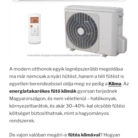
A modern otthonok egyik legnépszerűbb megoldása
ma már nemcsak a nyári hűtést, hanem a téli fűtést is
egyetlen berendezéssel oldja meg: ez pedig a
Klíma
. Az
energiatakarékos fűtő klímák
gyorsan terjednek
Magyarországon, és nem véletlenül – hatékonyak,
környezetbarátok, és akár 30–40%-kal olcsóbb fűtési
költséget biztosíthatnak, mint a hagyományos
rendszerek.
De vajon valóban megéri-e
fűtés klímával
? Hogyan