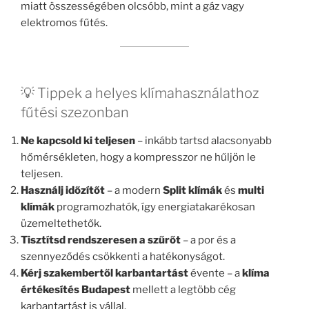
miatt összességében olcsóbb, mint a gáz vagy
elektromos fűtés.
💡 Tippek a helyes klímahasználathoz
fűtési szezonban
Ne kapcsold ki teljesen
– inkább tartsd alacsonyabb
hőmérsékleten, hogy a kompresszor ne hűljön le
teljesen.
Használj időzítőt
– a modern
Split klímák
és
multi
klímák
programozhatók, így energiatakarékosan
üzemeltethetők.
Tisztítsd rendszeresen a szűrőt
– a por és a
szennyeződés csökkenti a hatékonyságot.
Kérj szakembertől karbantartást
évente – a
klíma
értékesítés Budapest
mellett a legtöbb cég
karbantartást is vállal.