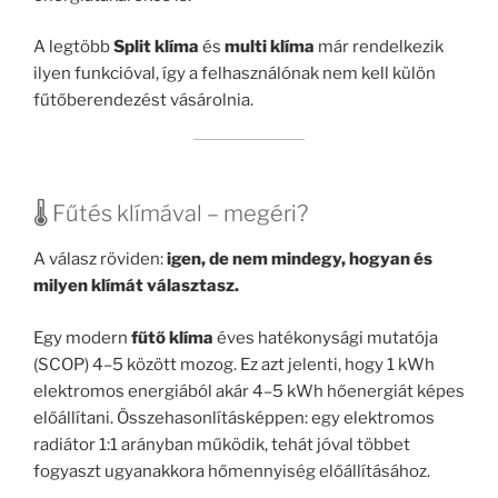
A legtöbb
Split klíma
és
multi klíma
már rendelkezik
ilyen funkcióval, így a felhasználónak nem kell külön
fűtőberendezést vásárolnia.
🌡️ Fűtés klímával – megéri?
A válasz röviden:
igen, de nem mindegy, hogyan és
milyen klímát választasz.
Egy modern
fűtő klíma
éves hatékonysági mutatója
(SCOP) 4–5 között mozog. Ez azt jelenti, hogy 1 kWh
elektromos energiából akár 4–5 kWh hőenergiát képes
előállítani. Összehasonlításképpen: egy elektromos
radiátor 1:1 arányban működik, tehát jóval többet
fogyaszt ugyanakkora hőmennyiség előállításához.