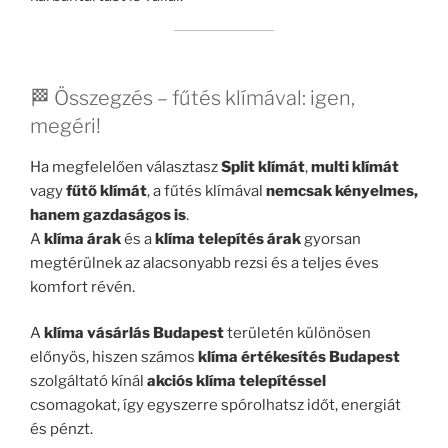
🏁 Összegzés – fűtés klímával: igen,
megéri!
Ha megfelelően választasz
Split klímát
,
multi klímát
vagy
fűtő klímát
, a fűtés klímával
nemcsak kényelmes,
hanem gazdaságos is
.
A
klíma árak
és a
klíma telepítés árak
gyorsan
megtérülnek az alacsonyabb rezsi és a teljes éves
komfort révén.
A
klíma vásárlás Budapest
területén különösen
előnyös, hiszen számos
klíma értékesítés Budapest
szolgáltató kínál
akciós klíma telepítéssel
csomagokat, így egyszerre spórolhatsz időt, energiát
és pénzt.