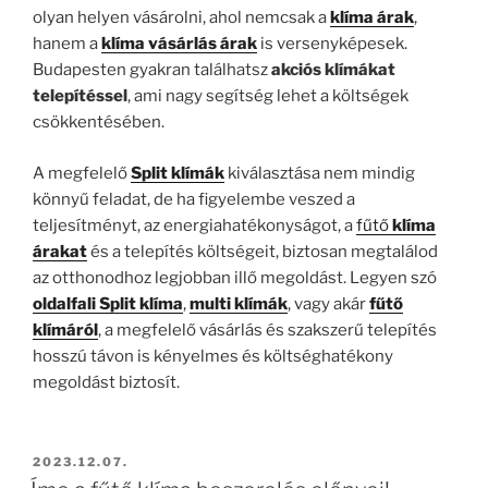
olyan helyen vásárolni, ahol nemcsak a
klíma árak
,
hanem a
klíma vásárlás árak
is versenyképesek.
Budapesten gyakran találhatsz
akciós klímákat
telepítéssel
, ami nagy segítség lehet a költségek
csökkentésében.
A megfelelő
Split klímák
kiválasztása nem mindig
könnyű feladat, de ha figyelembe veszed a
teljesítményt, az energiahatékonyságot, a
fűtő
klíma
árakat
és a telepítés költségeit, biztosan megtalálod
az otthonodhoz legjobban illő megoldást. Legyen szó
oldalfali Split klíma
,
multi klímák
, vagy akár
fűtő
klímáról
, a megfelelő vásárlás és szakszerű telepítés
hosszú távon is kényelmes és költséghatékony
megoldást biztosít.
BEKÜLDVE:
2023.12.07.