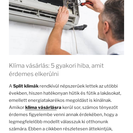
Klíma vásárlás: 5 gyakori hiba, amit
érdemes elkerülni
A
Split klímák
rendkívül népszerűek lettek az utóbbi
években, hiszen hatékonyan hűtik és fűtik a lakásokat,
emellett energiatakarékos megoldást is kínálnak.
Amikor
klíma vásárlás
ra
kerül sor, számos tényezőt
érdemes figyelembe venni annak érdekében, hogy a
legmegfelelőbb modellt válasszuk ki otthonunk
számára. Ebben a cikkben részletesen áttekintjük,