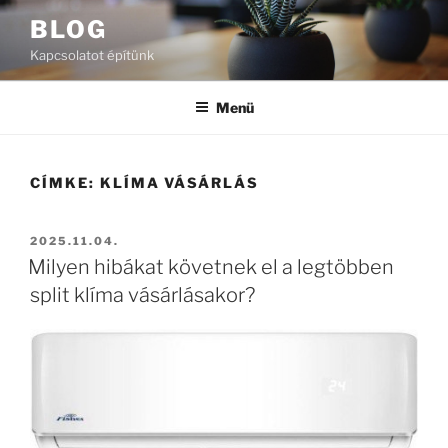
Tartalomhoz
BLOG
Kapcsolatot építünk
Menü
CÍMKE:
KLÍMA VÁSÁRLÁS
BEKÜLDVE:
2025.11.04.
Milyen hibákat követnek el a legtöbben
split klíma vásárlásakor?