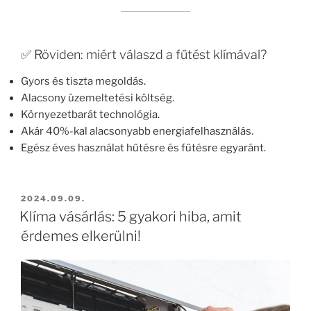
✅ Röviden: miért válaszd a fűtést klímával?
Gyors és tiszta megoldás.
Alacsony üzemeltetési költség.
Környezetbarát technológia.
Akár 40%-kal alacsonyabb energiafelhasználás.
Egész éves használat hűtésre és fűtésre egyaránt.
BEKÜLDVE:
2024.09.09.
Klíma vásárlás: 5 gyakori hiba, amit
érdemes elkerülni!