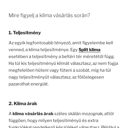
Mire figyelj a klíma vásárlás során?
1.
Teljesítmény
Az egyik legfontosabb tényező, amit figyelembe kell
venned, a klíma teljesítménye. Egy
Split klíma
esetében a teljesítmény a beltéri tér méretétől függ.
Ha túl kis teljesítményű klímát választasz, az nem fogja
megfelelően hűteni vagy fűteni a szobát, míg ha túl
nagy teljesítményűt választasz, az fölöslegesen
pazarolhat energiát.
2.
Klíma árak
A
klíma vásárlás árak
széles skálán mozognak, attól
függően, hogy milyen teljesítményű és extra
funkciókkal rendelkező készüléket választasz. Például a