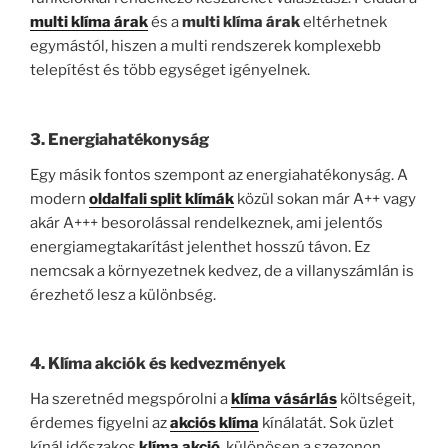
multi klíma árak
és a
multi klíma árak
eltérhetnek
egymástól, hiszen a multi rendszerek komplexebb
telepítést és több egységet igényelnek.
3.
Energiahatékonyság
Egy másik fontos szempont az energiahatékonyság. A
modern
oldalfali split klímák
közül sokan már A++ vagy
akár A+++ besorolással rendelkeznek, ami jelentős
energiamegtakarítást jelenthet hosszú távon. Ez
nemcsak a környezetnek kedvez, de a villanyszámlán is
érezhető lesz a különbség.
4.
Klíma akciók és kedvezmények
Ha szeretnéd megspórolni a
klíma vásárlás
költségeit,
érdemes figyelni az
akciós klíma
kínálatát. Sok üzlet
kínál időszakos
klíma akció
, különösen a szezonon