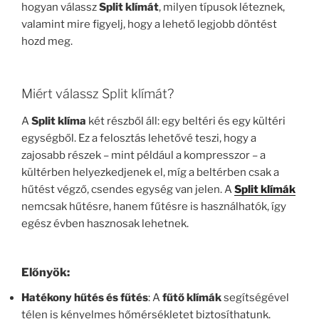
hogyan válassz
Split klímát
, milyen típusok léteznek,
valamint mire figyelj, hogy a lehető legjobb döntést
hozd meg.
Miért válassz Split klímát?
A
Split klíma
két részből áll: egy beltéri és egy kültéri
egységből. Ez a felosztás lehetővé teszi, hogy a
zajosabb részek – mint például a kompresszor – a
kültérben helyezkedjenek el, míg a beltérben csak a
hűtést végző, csendes egység van jelen. A
Split klímák
nemcsak hűtésre, hanem fűtésre is használhatók, így
egész évben hasznosak lehetnek.
Előnyök:
Hatékony hűtés és fűtés
: A
fűtő klímák
segítségével
télen is kényelmes hőmérsékletet biztosíthatunk.