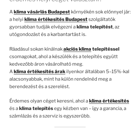
A
klíma vásárlás Budapest
környékén sok előnnyel jár:
a helyi
klíma értékesítés Budapest
szolgáltatók
gyorsabban tudják elvégezni a
klíma telepítést
, az
utógondozást és a karbantartást is.
Ráadásul sokan kínálnak
akciós klíma
telepítéssel
csomagokat, ahol a készülék és a telepítés együtt
kedvezőbb áron vásárolható meg.
A
klíma értékesítés árak
ilyenkor általában 5–15%-kal
alacsonyabbak, mint ha külön rendelnéd meg a
berendezést és a szerelést.
Érdemes olyan céget keresni, ahol a
klíma értékesítés
és a
klíma telepítés
egy kézben van – így a garancia, a
számlázás és a szerviz is egyszerűbb.