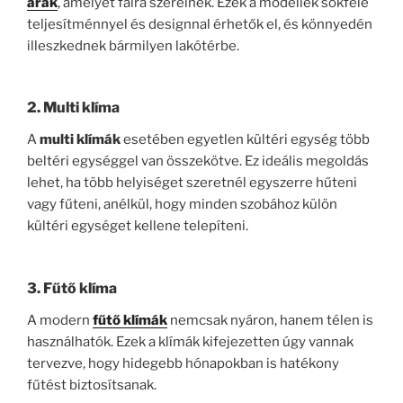
árak
, amelyet falra szerelnek. Ezek a modellek sokféle
teljesítménnyel és designnal érhetők el, és könnyedén
illeszkednek bármilyen lakótérbe.
2.
Multi klíma
A
multi klímák
esetében egyetlen kültéri egység több
beltéri egységgel van összekötve. Ez ideális megoldás
lehet, ha több helyiséget szeretnél egyszerre hűteni
vagy fűteni, anélkül, hogy minden szobához külön
kültéri egységet kellene telepíteni.
3.
Fűtő klíma
A modern
fűtő klímák
nemcsak nyáron, hanem télen is
használhatók. Ezek a klímák kifejezetten úgy vannak
tervezve, hogy hidegebb hónapokban is hatékony
fűtést biztosítsanak.