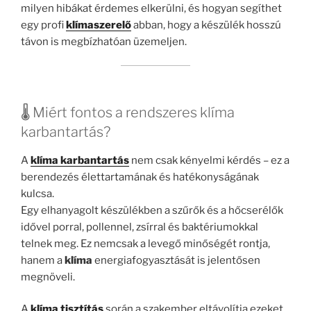
milyen hibákat érdemes elkerülni, és hogyan segíthet
egy profi
klímaszerelő
abban, hogy a készülék hosszú
távon is megbízhatóan üzemeljen.
🌡️ Miért fontos a rendszeres klíma
karbantartás?
A
klíma karbantartás
nem csak kényelmi kérdés – ez a
berendezés élettartamának és hatékonyságának
kulcsa.
Egy elhanyagolt készülékben a szűrők és a hőcserélők
idővel porral, pollennel, zsírral és baktériumokkal
telnek meg. Ez nemcsak a levegő minőségét rontja,
hanem a
klíma
energiafogyasztását is jelentősen
megnöveli.
A
klíma tisztítás
során a szakember eltávolítja ezeket