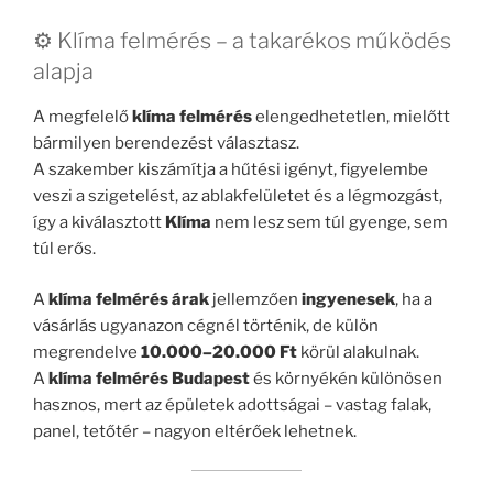
⚙️ Klíma felmérés – a takarékos működés
alapja
A megfelelő
klíma felmérés
elengedhetetlen, mielőtt
bármilyen berendezést választasz.
A szakember kiszámítja a hűtési igényt, figyelembe
veszi a szigetelést, az ablakfelületet és a légmozgást,
így a kiválasztott
Klíma
nem lesz sem túl gyenge, sem
túl erős.
A
klíma felmérés árak
jellemzően
ingyenesek
, ha a
vásárlás ugyanazon cégnél történik, de külön
megrendelve
10.000–20.000 Ft
körül alakulnak.
A
klíma felmérés Budapest
és környékén különösen
hasznos, mert az épületek adottságai – vastag falak,
panel, tetőtér – nagyon eltérőek lehetnek.