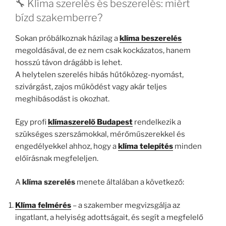
🔧 Klíma szerelés és beszerelés: miért
bízd szakemberre?
Sokan próbálkoznak házilag a
klíma beszerelés
megoldásával, de ez nem csak kockázatos, hanem
hosszú távon drágább is lehet.
A helytelen szerelés hibás hűtőközeg-nyomást,
szivárgást, zajos működést vagy akár teljes
meghibásodást is okozhat.
Egy profi
klímaszerelő Budapest
rendelkezik a
szükséges szerszámokkal, mérőműszerekkel és
engedélyekkel ahhoz, hogy a
klíma telepítés
minden
előírásnak megfeleljen.
A
klíma szerelés
menete általában a következő:
Klíma felmérés
– a szakember megvizsgálja az
ingatlant, a helyiség adottságait, és segít a megfelelő