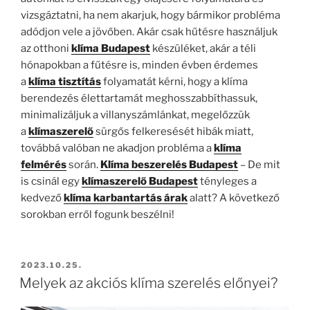
vizsgáztatni, ha nem akarjuk, hogy bármikor probléma
adódjon vele a jövőben. Akár csak hűtésre használjuk
az otthoni
klíma Budapest
készüléket, akár a téli
hónapokban a fűtésre is, minden évben érdemes
a
klíma tisztítás
folyamatát kérni, hogy a klíma
berendezés élettartamát meghosszabbíthassuk,
minimalizáljuk a villanyszámlánkat, megelőzzük
a
klímaszerelő
sürgős felkeresését hibák miatt,
továbbá valóban ne akadjon probléma a
klíma
felmérés
során.
Klíma beszerelés Budapest
– De mit
is csinál egy
klímaszerelő Budapest
tényleges a
kedvező
klíma karbantartás árak
alatt? A következő
sorokban erről fogunk beszélni!
BEKÜLDVE:
2023.10.25.
Melyek az akciós klíma szerelés előnyei?