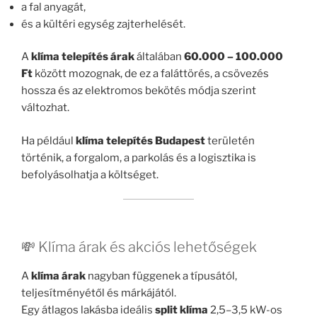
a fal anyagát,
és a kültéri egység zajterhelését.
A
klíma telepítés árak
általában
60.000 – 100.000
Ft
között mozognak, de ez a faláttörés, a csövezés
hossza és az elektromos bekötés módja szerint
változhat.
Ha például
klíma telepítés Budapest
területén
történik, a forgalom, a parkolás és a logisztika is
befolyásolhatja a költséget.
💸 Klíma árak és akciós lehetőségek
A
klíma árak
nagyban függenek a típusától,
teljesítményétől és márkájától.
Egy átlagos lakásba ideális
split klíma
2,5–3,5 kW-os