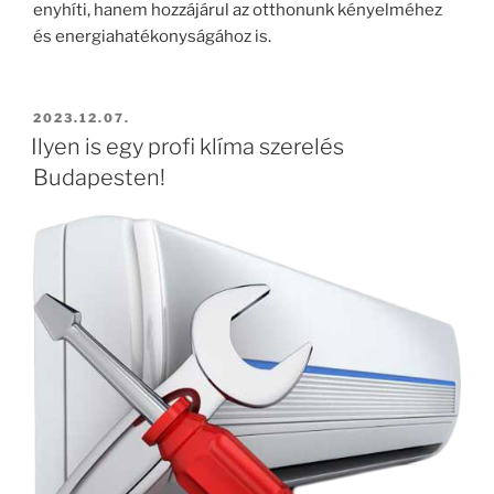
enyhíti, hanem hozzájárul az otthonunk kényelméhez
és energiahatékonyságához is.
BEKÜLDVE:
2023.12.07.
Ilyen is egy profi klíma szerelés
Budapesten!