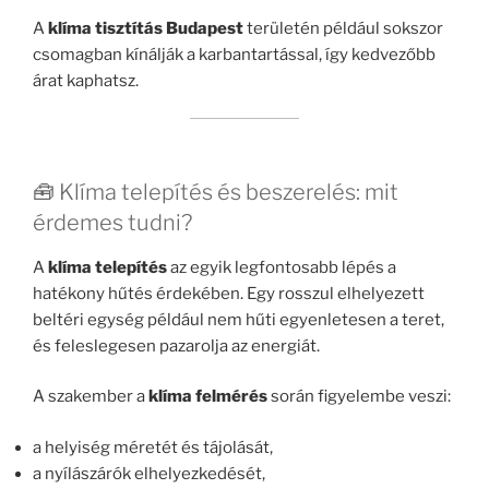
A
klíma tisztítás Budapest
területén például sokszor
csomagban kínálják a karbantartással, így kedvezőbb
árat kaphatsz.
🧰 Klíma telepítés és beszerelés: mit
érdemes tudni?
A
klíma telepítés
az egyik legfontosabb lépés a
hatékony hűtés érdekében. Egy rosszul elhelyezett
beltéri egység például nem hűti egyenletesen a teret,
és feleslegesen pazarolja az energiát.
A szakember a
klíma felmérés
során figyelembe veszi:
a helyiség méretét és tájolását,
a nyílászárók elhelyezkedését,