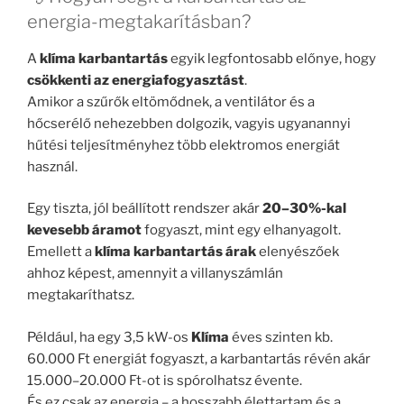
energia-megtakarításban?
A
klíma karbantartás
egyik legfontosabb előnye, hogy
csökkenti az energiafogyasztást
.
Amikor a szűrők eltömődnek, a ventilátor és a
hőcserélő nehezebben dolgozik, vagyis ugyanannyi
hűtési teljesítményhez több elektromos energiát
használ.
Egy tiszta, jól beállított rendszer akár
20–30%-kal
kevesebb áramot
fogyaszt, mint egy elhanyagolt.
Emellett a
klíma karbantartás árak
elenyészőek
ahhoz képest, amennyit a villanyszámlán
megtakaríthatsz.
Például, ha egy 3,5 kW-os
Klíma
éves szinten kb.
60.000 Ft energiát fogyaszt, a karbantartás révén akár
15.000–20.000 Ft-ot is spórolhatsz évente.
És ez csak az energia – a hosszabb élettartam és a