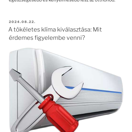
egészségesebb és kényelmesebb lesz az otthonod.
BEKÜLDVE:
2024.08.22.
A tökéletes klíma kiválasztása: Mit
érdemes figyelembe venni?