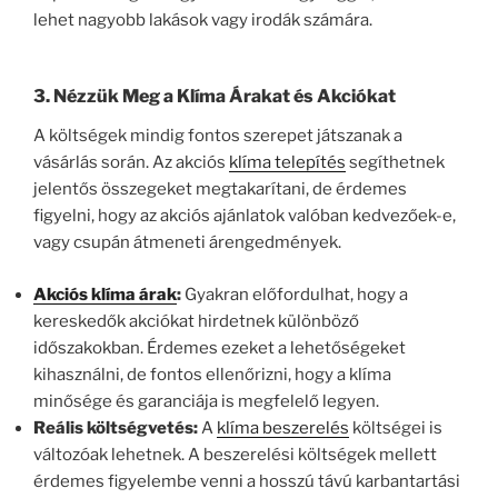
lehet nagyobb lakások vagy irodák számára.
3.
Nézzük Meg a Klíma Árakat és Akciókat
A költségek mindig fontos szerepet játszanak a
vásárlás során. Az akciós
klíma telepítés
segíthetnek
jelentős összegeket megtakarítani, de érdemes
figyelni, hogy az akciós ajánlatok valóban kedvezőek-e,
vagy csupán átmeneti árengedmények.
Akciós klíma árak
:
Gyakran előfordulhat, hogy a
kereskedők akciókat hirdetnek különböző
időszakokban. Érdemes ezeket a lehetőségeket
kihasználni, de fontos ellenőrizni, hogy a klíma
minősége és garanciája is megfelelő legyen.
Reális költségvetés:
A
klíma beszerelés
költségei is
változóak lehetnek. A beszerelési költségek mellett
érdemes figyelembe venni a hosszú távú karbantartási