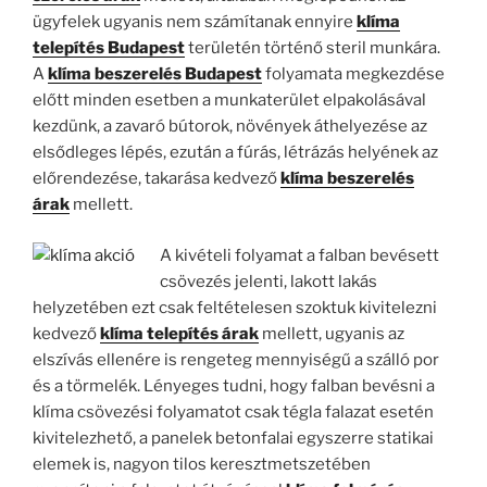
ügyfelek ugyanis nem számítanak ennyire
klíma
telepítés Budapest
területén történő steril munkára.
A
klíma beszerelés Budapest
folyamata megkezdése
előtt minden esetben a munkaterület elpakolásával
kezdünk, a zavaró bútorok, növények áthelyezése az
elsődleges lépés, ezután a fúrás, létrázás helyének az
előrendezése, takarása kedvező
klíma beszerelés
árak
mellett.
A kivételi folyamat a falban bevésett
csövezés jelenti, lakott lakás
helyzetében ezt csak feltételesen szoktuk kivitelezni
kedvező
klíma telepítés árak
mellett, ugyanis az
elszívás ellenére is rengeteg mennyiségű a szálló por
és a törmelék. Lényeges tudni, hogy falban bevésni a
klíma csövezési folyamatot csak tégla falazat esetén
kivitelezhető, a panelek betonfalai egyszerre statikai
elemek is, nagyon tilos keresztmetszetében