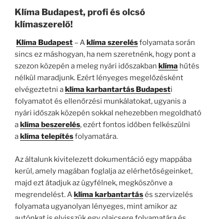
Klíma Budapest, profi és olcsó
klímaszerelő!
Klíma Budapest
– A
klíma szerelés
folyamata során
sincs ez máshogyan, ha nem szeretnénk, hogy pont a
szezon közepén a meleg nyári időszakban
klíma
hűtés
nélkül maradjunk. Ezért lényeges megelőzésként
elvégeztetni a
klíma karb
antartás Budapest
i
folyamatot és ellenőrzési munkálatokat, ugyanis a
nyári időszak közepén sokkal nehezebben megoldható
a
klíma beszerelés
, ezért fontos időben felkészülni
a
klíma telepítés
folyamatára.
Az általunk kivitelezett dokumentáció egy mappába
kerül, amely magában foglalja az elérhetőségeinket,
majd ezt átadjuk az ügyfélnek, megköszönve a
megrendelést. A
klíma karbantartás
és szervizelés
folyamata ugyanolyan lényeges, mint amikor az
autónkat is elvisszük egy olajcsere folyamatára és