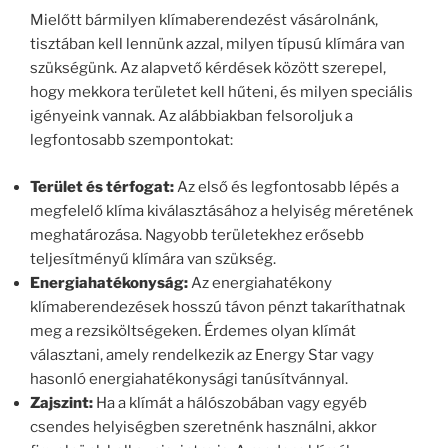
Mielőtt bármilyen klímaberendezést vásárolnánk,
tisztában kell lennünk azzal, milyen típusú klímára van
szükségünk. Az alapvető kérdések között szerepel,
hogy mekkora területet kell hűteni, és milyen speciális
igényeink vannak. Az alábbiakban felsoroljuk a
legfontosabb szempontokat:
Terület és térfogat:
Az első és legfontosabb lépés a
megfelelő klíma kiválasztásához a helyiség méretének
meghatározása. Nagyobb területekhez erősebb
teljesítményű klímára van szükség.
Energiahatékonyság:
Az energiahatékony
klímaberendezések hosszú távon pénzt takaríthatnak
meg a rezsiköltségeken. Érdemes olyan klímát
választani, amely rendelkezik az Energy Star vagy
hasonló energiahatékonysági tanúsítvánnyal.
Zajszint:
Ha a klímát a hálószobában vagy egyéb
csendes helyiségben szeretnénk használni, akkor