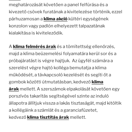
meghatározását követően a panel felfúrása és a
kivezető csövek furatának a kivitelezése történik, ezzel
párhuzamosan a
klíma akció
kültéri egységének
konzolon vagy padlón elhelyezett talpazatának
kialakítása is kiviteleződik.
A
klíma felmérés árak
és a tömítettség ellenőrzés,
majd a klíma beüzemelési folyamatára kerül sor és a
próbajáratást is végre hajtjuk. Az ügyfél számára a
szerelést végre hajtó kolléga bemutatja a klíma
működését, a távkapcsoló kezelését és segíti őt a
gombok közötti útmutatásban, kedvező
klíma
árak
mellett. A szerszámok elpakolását követően egy
porszívós takarítás segítségével szinte az induló
állapotra állítjuk vissza a lakás tisztaságát, majd kitöltik
a kollégáink a számlát és a garanciafüzetet,
kedvező
klíma tisztítás árak
mellett.