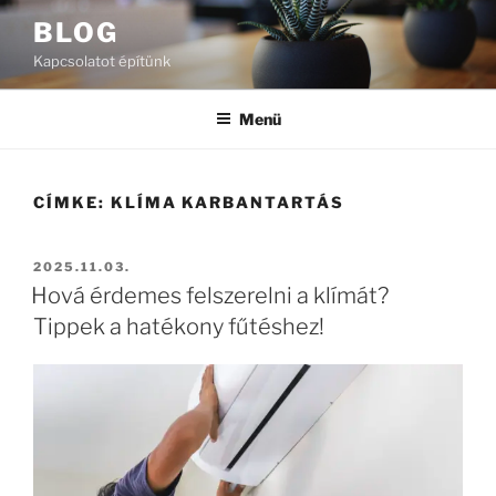
Tartalomhoz
BLOG
Kapcsolatot építünk
Menü
CÍMKE:
KLÍMA KARBANTARTÁS
BEKÜLDVE:
2025.11.03.
Hová érdemes felszerelni a klímát?
Tippek a hatékony fűtéshez!