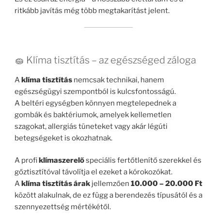
ritkább javítás még több megtakarítást jelent.
🧽 Klíma tisztítás – az egészséged záloga
A
klíma tisztítás
nemcsak technikai, hanem
egészségügyi szempontból is kulcsfontosságú.
A beltéri egységben könnyen megtelepednek a
gombák és baktériumok, amelyek kellemetlen
szagokat, allergiás tüneteket vagy akár légúti
betegségeket is okozhatnak.
A profi
klímaszerelő
speciális fertőtlenítő szerekkel és
gőztisztítóval távolítja el ezeket a kórokozókat.
A
klíma tisztítás árak
jellemzően
10.000 – 20.000 Ft
között alakulnak, de ez függ a berendezés típusától és a
szennyezettség mértékétől.