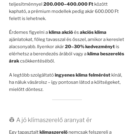
teljesítménnyel
200.000–400.000 Ft
között
kapható, a prémium modellek pedig akár 600.000 Ft
felett is lehetnek.
Érdemes figyelni a
klíma akció
és
akciós klíma
ajánlatokat, főleg tavasszal és ősszel, amikor a kereslet
alacsonyabb. Ilyenkor akár
20–30% kedvezményt
is
elérhetsz a berendezés árából vagy a
klíma beszerelés
árak
csökkentéséből.
A legtöbb szolgáltató
ingyenes klíma felmérést
kínál,
ha náluk vásárolsz – így pontosan látod a költségeket,
mielőtt döntesz.
👷 A jó klímaszerelő aranyat ér
Egy tapasztalt
klímaszerelő
nemcsak felszereli a