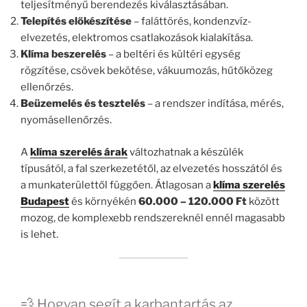
teljesítményű berendezés kiválasztásában.
Telepítés előkészítése
– faláttörés, kondenzvíz-
elvezetés, elektromos csatlakozások kialakítása.
Klíma beszerelés
– a beltéri és kültéri egység
rögzítése, csövek bekötése, vákuumozás, hűtőközeg
ellenőrzés.
Beüzemelés és tesztelés
– a rendszer indítása, mérés,
nyomásellenőrzés.
A
klíma szerelés árak
változhatnak a készülék
típusától, a fal szerkezetétől, az elvezetés hosszától és
a munkaterülettől függően. Átlagosan a
klíma szerelés
Budapest
és környékén
60.000 – 120.000 Ft
között
mozog, de komplexebb rendszereknél ennél magasabb
is lehet.
💨 Hogyan segít a karbantartás az