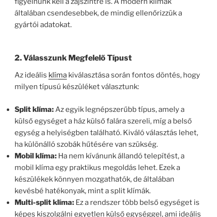
figyelnünk kell a zajszintre is. A modern klímák
általában csendesebbek, de mindig ellenőrizzük a
gyártói adatokat.
2.
Válasszunk Megfelelő Típust
Az ideális
klíma
kiválasztása során fontos döntés, hogy
milyen típusú készüléket választunk:
Split klíma:
Az egyik legnépszerűbb típus, amely a
külső egységet a ház külső falára szereli, míg a belső
egység a helyiségben található. Kiváló választás lehet,
ha különálló szobák hűtésére van szükség.
Mobil klíma:
Ha nem kívánunk állandó telepítést, a
mobil klíma egy praktikus megoldás lehet. Ezek a
készülékek könnyen mozgathatók, de általában
kevésbé hatékonyak, mint a split klímák.
Multi-split klíma:
Ez a rendszer több belső egységet is
képes kiszolgálni egyetlen külső egységgel, ami ideális