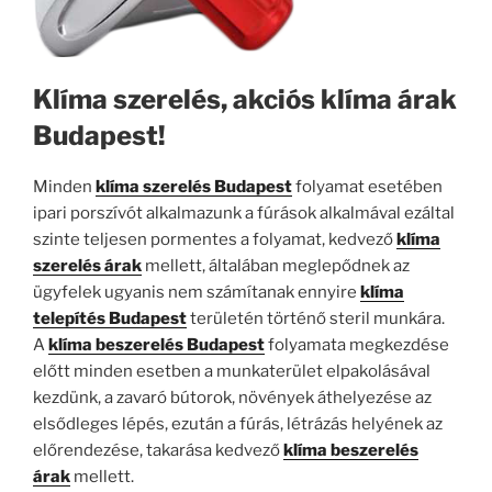
Klíma szerelés, akciós klíma árak
Budapest!
Minden
klíma szerelés Budapest
folyamat esetében
ipari porszívót alkalmazunk a fúrások alkalmával ezáltal
szinte teljesen pormentes a folyamat, kedvező
klíma
szerelés árak
mellett, általában meglepődnek az
ügyfelek ugyanis nem számítanak ennyire
klíma
telepítés Budapest
területén történő steril munkára.
A
klíma beszerelés Budapest
folyamata megkezdése
előtt minden esetben a munkaterület elpakolásával
kezdünk, a zavaró bútorok, növények áthelyezése az
elsődleges lépés, ezután a fúrás, létrázás helyének az
előrendezése, takarása kedvező
klíma beszerelés
árak
mellett.