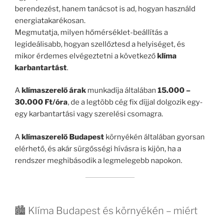
berendezést, hanem tanácsot is ad, hogyan használd
energiatakarékosan.
Megmutatja, milyen hőmérséklet-beállítás a
legideálisabb, hogyan szellőztesd a helyiséget, és
mikor érdemes elvégeztetni a következő
klíma
karbantartást
.
A
klímaszerelő árak
munkadíja általában
15.000 –
30.000 Ft/óra
, de a legtöbb cég fix díjjal dolgozik egy-
egy karbantartási vagy szerelési csomagra.
A
klímaszerelő Budapest
környékén általában gyorsan
elérhető, és akár sürgősségi hívásra is kijön, ha a
rendszer meghibásodik a legmelegebb napokon.
🏙️ Klíma Budapest és környékén – miért