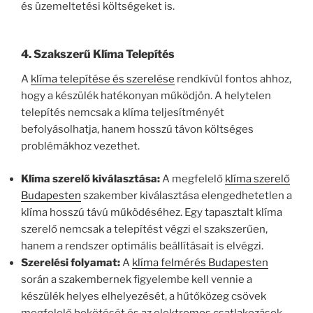
és üzemeltetési költségeket is.
4.
Szakszerű Klíma Telepítés
A
klíma telepítése és szerelése
rendkívül fontos ahhoz,
hogy a készülék hatékonyan működjön. A helytelen
telepítés nemcsak a klíma teljesítményét
befolyásolhatja, hanem hosszú távon költséges
problémákhoz vezethet.
Klíma szerelő kiválasztása:
A megfelelő
klíma szerelő
Budapesten
szakember kiválasztása elengedhetetlen a
klíma hosszú távú működéséhez. Egy tapasztalt klíma
szerelő nemcsak a telepítést végzi el szakszerűen,
hanem a rendszer optimális beállításait is elvégzi.
Szerelési folyamat:
A
klíma felmérés Budapesten
során a szakembernek figyelembe kell vennie a
készülék helyes elhelyezését, a hűtőközeg csövek
megfelelő bekötését és az elektromos csatlakozások