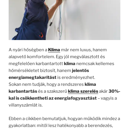
A nyári hőségben a
Klíma
már nem luxus, hanem
alapvető komfortelem. Egy jól megválasztott és
megfelelően karbantartott
klíma
nemcsak kellemes
hőmérsékletet biztosít, hanem
jelentős
energiamegtakarítást
is eredményezhet.
Sokan nem tudják, hogy a rendszeres
klíma
karbantartás
és a szakszerű
klíma szerelés
akár
30%-
kal is csökkentheti az energiafogyasztást
– vagyis a
villanyszámlát is.
Ebben a cikkben bemutatjuk, hogyan működik mindez a
gyakorlatban: mitől lesz hatékonyabb a berendezés,