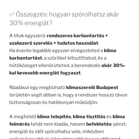
✅ Összegzés: hogyan spórolhatsz akár
30% energiát?
A titok egyszerű:
rendszeres karbantartás +
szakszerű szerelés + tudatos használat
.
Ha évente legalább egyszer elvégezteted a
klíma
karbantartást
, a szűrőket kitisztíttatod, és a
hűtőközeget ellenőrizteted, a berendezés
akár 30%-
kal kevesebb energiát fogyaszt
.
Ráadásul egy megbízható
klímaszerelő Budapest
területén segít abban is, hogy a rendszer hosszú távon
biztonságosan és hatékonyan működjön.
A megfelelő
klíma telepítés
,
klíma tisztítás
és
klíma
felmérés
tehát nem kiadás, hanem
befektetés
: pénzt,
energiát és időt spórolhatsz vele, miközben