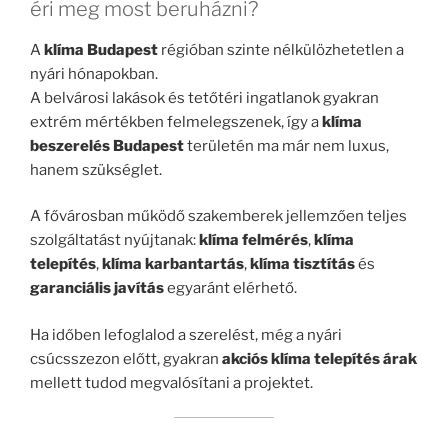
éri meg most beruházni?
A
klíma Budapest
régióban szinte nélkülözhetetlen a
nyári hónapokban.
A belvárosi lakások és tetőtéri ingatlanok gyakran
extrém mértékben felmelegszenek, így a
klíma
beszerelés Budapest
területén ma már nem luxus,
hanem szükséglet.
A fővárosban működő szakemberek jellemzően teljes
szolgáltatást nyújtanak:
klíma felmérés
,
klíma
telepítés
,
klíma karbantartás
,
klíma tisztítás
és
garanciális javítás
egyaránt elérhető.
Ha időben lefoglalod a szerelést, még a nyári
csúcsszezon előtt, gyakran
akciós klíma telepítés árak
mellett tudod megvalósítani a projektet.