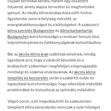
csupán technikai kérdés, hanem egy összetett
folyamat, amely alapos tervezést és megfontolást
igényel. Az ideális klíma kiválasztása előtt fontos
figyelembe venni a helyiség méretét, az
energiahatékonyságot és a költségeket. A szakszerű
klíma szerelés Budapesten
és
klíma karbantartás
Budapesten
kulcsfontosságú a rendszer hosszú távú
teljesítményének és hatékonyságának biztosításához.
Bár az
akciós klíma árak
csábítóak lehetnek, mindig
ügyeljünk arra, hogy a vásárolt készülék és a
kiválasztott szakember megfeleljen a legmagasabb
minőségi és szakmai elvárásoknak. Az
akciós klíma
telepítés és beszerelés
során a szakértői tudás és
tapasztalat kulcsfontosságú, hogy elkerüljük a későbbi
problémákat és biztosítsuk az optimális működést.
Végső soron, a jól megválasztott és szakszerűen
telepített klíma berendezés nemcsak a nyári hőséget