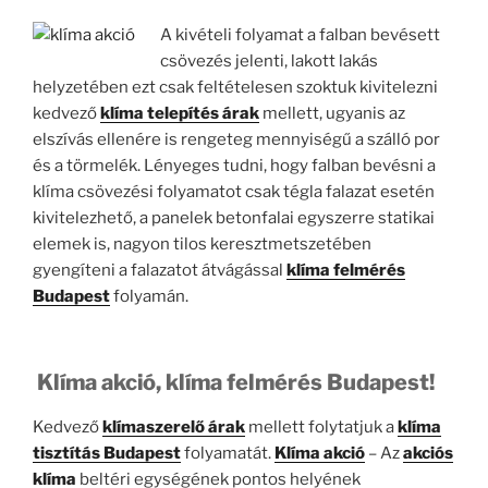
A kivételi folyamat a falban bevésett
csövezés jelenti, lakott lakás
helyzetében ezt csak feltételesen szoktuk kivitelezni
kedvező
klíma telepítés árak
mellett, ugyanis az
elszívás ellenére is rengeteg mennyiségű a szálló por
és a törmelék. Lényeges tudni, hogy falban bevésni a
klíma csövezési folyamatot csak tégla falazat esetén
kivitelezhető, a panelek betonfalai egyszerre statikai
elemek is, nagyon tilos keresztmetszetében
gyengíteni a falazatot átvágással
klíma felmérés
Budapest
folyamán.
Klíma akció, klíma felmérés Budapest!
Kedvező
klímaszerelő árak
mellett folytatjuk a
klíma
tisztítás Budapest
folyamatát.
Klíma akció
– Az
akciós
klíma
beltéri egységének pontos helyének