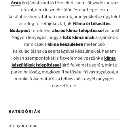
árak
árajánlata nettó tételeket, nem játszadozunk az
áfával, nem lesznek külön és esetlegesen a
későbbiekben vitatható pontok, amelyekkel az ügyfelet
esetleg félretájékoztatjuk.
Klíma értékesítés
Budapest
területén,
akciós klíma telepítéssel
velünk!
Nagyon lényeges, hogy a
fűtő klíma árak
árajánlatok
nem csak a
klíma készülékek
méter cső
kalkulációjának a segítségével készülnek el, hanem
olyan szempontokat is figyelembe veszünk a
klíma
készülékek telepítéssel
járó folyamata során, mint a
parkolhatóság, megközelíthetőség, falvastagságok, a
munka folyamatai és a felhasznált egyéb anyagok
összetétele.
KATEGÓRIÁK
3D nyomtatás