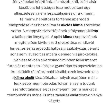
fényképeket készítünk a falnézetekről, ezért akár
később is lehetséges lesz módosítani egy
elképzelésen, nem lesz szükséges újra kimenni,
felmérni, ha változás történne az eredeti
elképzelésekhez hasonlítva az
akciós klíma
szerelése
során. A cseppvíz elvezetésének a folyamata
klíma
akció
során lényeges. A
split klíma
cseppvizének
megfelelően kivitelezett elvezetése rendkívül
lényeges és az erősödő hatósági szabályozás végett
soha sem javasolt az utcára kiengedni a járókelőkre.
Ilyen esetekben a kereskedő minden lelkiismeret
furdalás mentesen kínálja a gyanútlan és tapasztalatlan
érdeklődők részére, majd később ezek lesznek azok
a
klíma akció
készülékek, amelyek esetében már a
legkisebb meghibásodás folyamán sem tudunk
szerelőt találni, elég csak megemlíteni a márkát a
telefonban és már el is utasítanak az alkatrészek hiánya
végett.