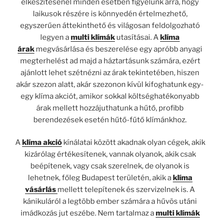
elkészítésénél minden esetben figyelünk arra, hogy
laikusok részére is könnyedén értelmezhető,
egyszerűen áttekinthető és világosan feldolgozható
legyen a
multi klímák
utasításai. A
klíma
árak
megvásárlása és beszerelése egy apróbb anyagi
megterhelést ad majd a háztartásunk számára, ezért
ajánlott lehet szétnézni az árak tekintetében, hiszen
akár szezon alatt, akár szezonon kívül kifoghatunk egy-
egy klíma akciót, amikor sokkal költséghatékonyabb
árak mellett hozzájuthatunk a hűtő, profibb
berendezések esetén hűtő-fűtő klímánkhoz.
A
klíma akció
kínálatai között akadnak olyan cégek, akik
kizárólag értékesítenek, vannak olyanok, akik csak
beépítenek, vagy csak szerelnek, de olyanok is
lehetnek, főleg Budapest területén, akik a
klíma
vásárlás
mellett telepítenek és szervizelnek is. A
kánikuláról a legtöbb ember számára a hűvös utáni
imádkozás jut eszébe. Nem tartalmaz a
multi klímák