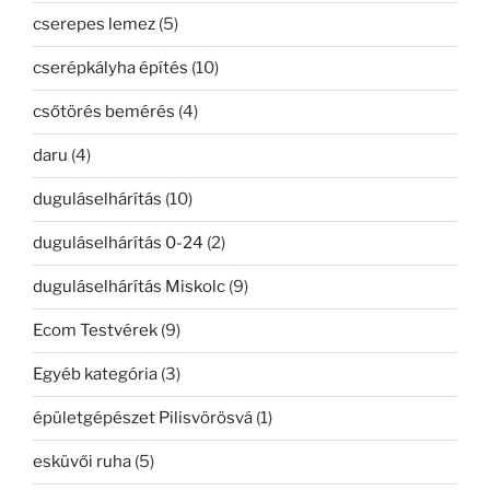
cserepes lemez
(5)
cserépkályha építés
(10)
csőtörés bemérés
(4)
daru
(4)
duguláselhárítás
(10)
duguláselhárítás 0-24
(2)
duguláselhárítás Miskolc
(9)
Ecom Testvérek
(9)
Egyéb kategória
(3)
épületgépészet Pilisvörösvá
(1)
esküvői ruha
(5)