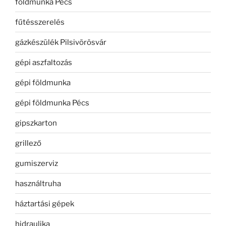
földmunka Pécs
fűtésszerelés
gázkészülék Pilsivörösvár
gépi aszfaltozás
gépi földmunka
gépi földmunka Pécs
gipszkarton
grillező
gumiszerviz
használtruha
háztartási gépek
hidraulika