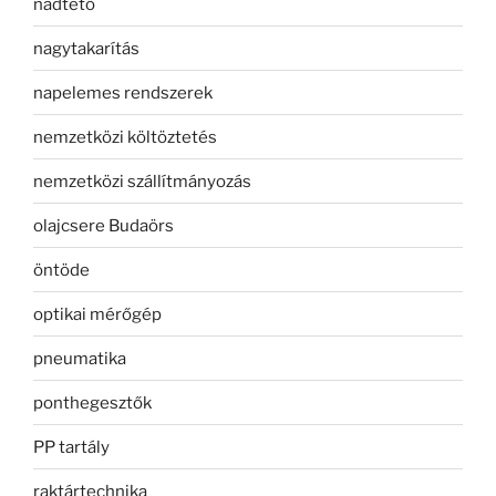
nádtető
nagytakarítás
napelemes rendszerek
nemzetközi költöztetés
nemzetközi szállítmányozás
olajcsere Budaörs
öntöde
optikai mérőgép
pneumatika
ponthegesztők
PP tartály
raktártechnika