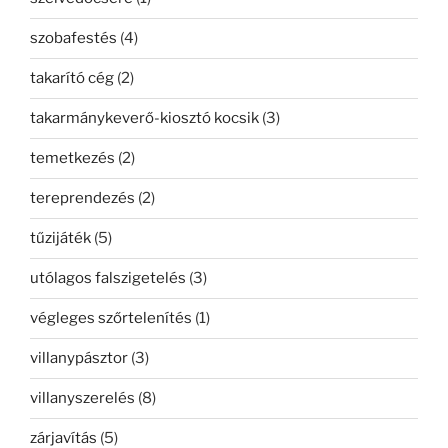
szobafestés
(4)
takarító cég
(2)
takarmánykeverő-kiosztó kocsik
(3)
temetkezés
(2)
tereprendezés
(2)
tűzijáték
(5)
utólagos falszigetelés
(3)
végleges szőrtelenítés
(1)
villanypásztor
(3)
villanyszerelés
(8)
zárjavítás
(5)