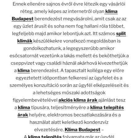
Ennek ellenére sajnos évről évre létezik egy vásárlói
réteg, amely képes az internetről olyan
klíma
Budapest
berendezést megvásárolni, amit csak az az
egy üzlet árusít és soha nem fog hallani róla többet,
legfeljebb majd amikor lebontjuk azt. Itt számos
split
klímák
készülékekre vonatkozó megoldásban is
gondolkozhatunk, a legegyszerűbb amikor
esőcsatornát vezetünk a lakás mellett és beköthetjük a
cseppvizet vagy családi háznál akárhová kivezethetjük
a
klíma
berendezést. A tapasztalt kolléga egy előre
egyeztetett időpontban felkeresi az ügyfelet és a
személyes konzultáció során az ügyfél elképzeléseit és
a lehetséges műszaki adottságok
figyelembevételével
akciós klíma árak
ajánlást tesz
a
klíma
típusára, teljesítményére a
klíma telepítés
árak
helyére, elektromos becsatlakozására és a
használat alatt keletkező kondenzvíz
elvezetésére.
Klíma Budapest
–
A
klíma
telepítés
folyamata már az ügyfél