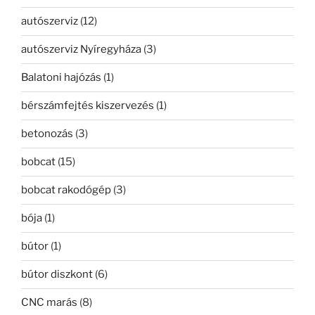
autószerviz
(12)
autószerviz Nyíregyháza
(3)
Balatoni hajózás
(1)
bérszámfejtés kiszervezés
(1)
betonozás
(3)
bobcat
(15)
bobcat rakodógép
(3)
bója
(1)
bútor
(1)
bútor diszkont
(6)
CNC marás
(8)