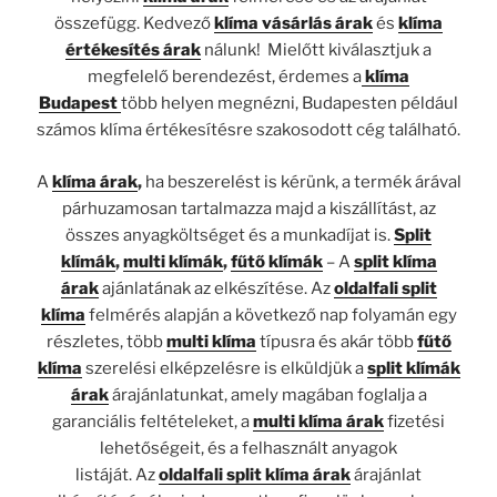
összefügg. Kedvező
klíma vásárlás árak
és
klíma
értékesítés árak
nálunk! Mielőtt kiválasztjuk a
megfelelő berendezést, érdemes a
klíma
Budapest
több helyen megnézni, Budapesten például
számos klíma értékesítésre szakosodott cég található.
A
klíma árak
,
ha beszerelést is kérünk, a termék árával
párhuzamosan tartalmazza majd a kiszállítást, az
összes anyagköltséget és a munkadíjat is.
Split
klímák
,
multi klímák
,
fűtő klímák
– A
split klíma
árak
ajánlatának az elkészítése. Az
oldalfali split
klíma
felmérés alapján a következő nap folyamán egy
részletes, több
multi klíma
típusra és akár több
fűtő
klíma
szerelési elképzelésre is elküldjük a
split klímák
árak
árajánlatunkat, amely magában foglalja a
garanciális feltételeket, a
multi klíma árak
fizetési
lehetőségeit, és a felhasznált anyagok
listáját. Az
oldalfali split klíma árak
árajánlat