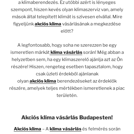
a klímaberendezés. Ez utóbbi azért is lényeges
szempont, hiszen kevés olyan klímaszerviz van, amely
mások által telepített klímát is szívesen elvállal. Mire
figyeljünk
akciós klíma
vásárlásának a megkezdése
előtt?
A legfontosabb, hogy soha ne szerezzen be egy
ismeretlen márkát
klíma vásárlás
során! Még abban a
helyzetben sem, ha egy klímaszerelő ajánlja azt az Ön
részére! Hiszen, rengeteg esetben tapasztalom, hogy
csak üzleti érdekből ajánlanak
olyan
akciós klíma
berendezéseket az érdeklők
részére, amelyek teljes mértékben ismeretlenek a piac
területén.
Akciós klíma vásárlás Budapesten!
Akciós klíma
– A
klíma vásárlás
és felmérés során