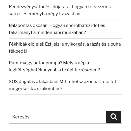
Rendezvénysátor és időjárás – hogyan tervezzünk
sátras eseményt a négy évszakban
Bálabontás okosan: Hogyan spórolhatsz időt és
takarmányt a mindennapi munkában?
Fékhibák előjelei: Ezt jelzi a nyikorgás, a rázás és a puha
fékpedál
Pumix vagy betonpumpa? Melyik gép a
legköltséghatékonyabb a te építkezéseden?
SOS dugulás a lakásban! Mit tehetsz azonnal, mielőtt
megérkezik a szakember?
Keresés
Keresé
a
következő