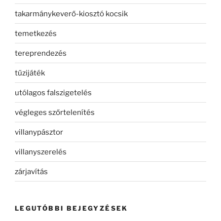
takarmánykeverő-kiosztó kocsik
temetkezés
tereprendezés
tűzijáték
utólagos falszigetelés
végleges szőrtelenítés
villanypásztor
villanyszerelés
zárjavítás
LEGUTÓBBI BEJEGYZÉSEK