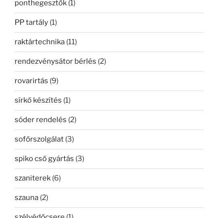
ponthegesztők
(1)
PP tartály
(1)
raktártechnika
(11)
rendezvénysátor bérlés
(2)
rovarirtás
(9)
sírkő készítés
(1)
sóder rendelés
(2)
sofőrszolgálat
(3)
spiko cső gyártás
(3)
szaniterek
(6)
szauna
(2)
szélvédőcsere
(1)