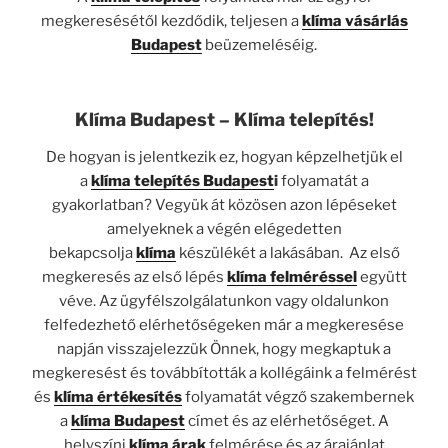
megkeresésétől kezdődik, teljesen a
klíma vásárlás
Budapest
beüzemeléséig.
Klíma Budapest – Klíma telepítés!
De hogyan is jelentkezik ez, hogyan képzelhetjük el
a
klíma telepítés Budapest
i
folyamatát a
gyakorlatban? Vegyük át közösen azon lépéseket
amelyeknek a végén elégedetten
bekapcsolja
klíma
készülékét a lakásában. Az első
megkeresés az első lépés
klíma felméréssel
együtt
véve. Az ügyfélszolgálatunkon vagy oldalunkon
felfedezhető elérhetőségeken már a megkeresése
napján visszajelezzük Önnek, hogy megkaptuk a
megkeresést és továbbították a kollégáink a felmérést
és
klíma értékesítés
folyamatát végző szakembernek
a
klíma Budapest
címet és az elérhetőséget. A
helyszíni
klíma árak
felmérése és az árajánlat