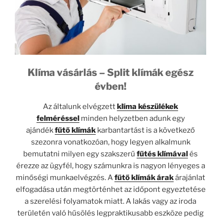
Klíma vásárlás – Split klímák egész
évben!
Az általunk elvégzett
klíma készülékek
felméréssel
minden helyzetben adunk egy
ajándék
fűtő klímák
karbantartást is a következő
szezonra vonatkozóan, hogy legyen alkalmunk
bemutatni milyen egy szakszerű
fűtés klímával
és
érezze az ügyfél, hogy számunkra is nagyon lényeges a
minőségi munkaelvégzés. A
fűtő klímák árak
árajánlat
elfogadása után megtörténhet az időpont egyeztetése
a szerelési folyamatok miatt. A lakás vagy az iroda
területén való hűsölés legpraktikusabb eszköze pedig