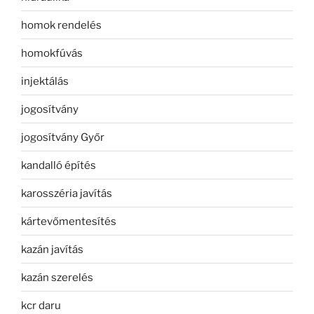
homok rendelés
homokfúvás
injektálás
jogosítvány
jogosítvány Győr
kandalló építés
karosszéria javítás
kártevőmentesítés
kazán javítás
kazán szerelés
kcr daru