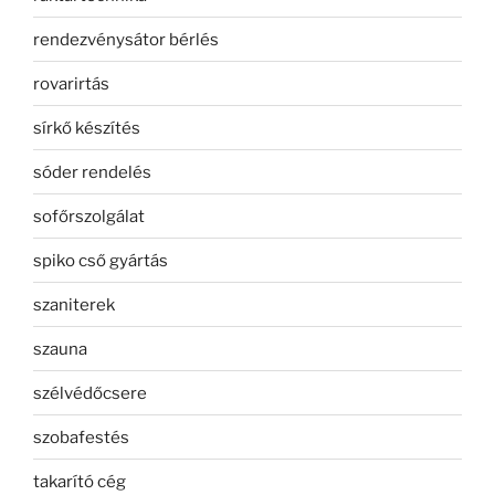
rendezvénysátor bérlés
rovarirtás
sírkő készítés
sóder rendelés
sofőrszolgálat
spiko cső gyártás
szaniterek
szauna
szélvédőcsere
szobafestés
takarító cég