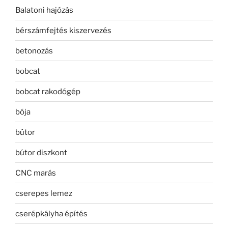
Balatoni hajózás
bérszámfejtés kiszervezés
betonozás
bobcat
bobcat rakodógép
bója
bútor
bútor diszkont
CNC marás
cserepes lemez
cserépkályha építés