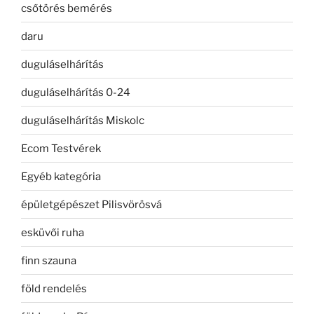
csőtörés bemérés
daru
duguláselhárítás
duguláselhárítás 0-24
duguláselhárítás Miskolc
Ecom Testvérek
Egyéb kategória
épületgépészet Pilisvörösvá
esküvői ruha
finn szauna
föld rendelés