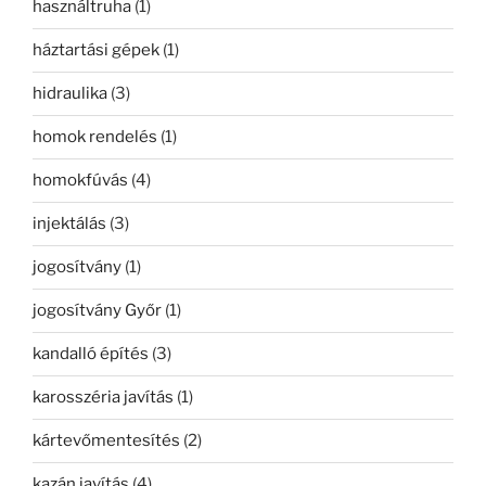
használtruha
(1)
háztartási gépek
(1)
hidraulika
(3)
homok rendelés
(1)
homokfúvás
(4)
injektálás
(3)
jogosítvány
(1)
jogosítvány Győr
(1)
kandalló építés
(3)
karosszéria javítás
(1)
kártevőmentesítés
(2)
kazán javítás
(4)