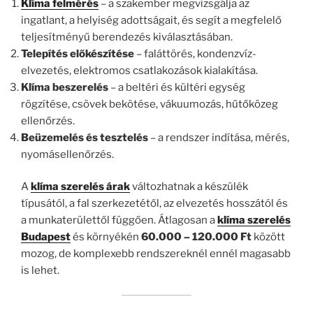
Klíma felmérés
– a szakember megvizsgálja az
ingatlant, a helyiség adottságait, és segít a megfelelő
teljesítményű berendezés kiválasztásában.
Telepítés előkészítése
– faláttörés, kondenzvíz-
elvezetés, elektromos csatlakozások kialakítása.
Klíma beszerelés
– a beltéri és kültéri egység
rögzítése, csövek bekötése, vákuumozás, hűtőközeg
ellenőrzés.
Beüzemelés és tesztelés
– a rendszer indítása, mérés,
nyomásellenőrzés.
A
klíma szerelés árak
változhatnak a készülék
típusától, a fal szerkezetétől, az elvezetés hosszától és
a munkaterülettől függően. Átlagosan a
klíma szerelés
Budapest
és környékén
60.000 – 120.000 Ft
között
mozog, de komplexebb rendszereknél ennél magasabb
is lehet.