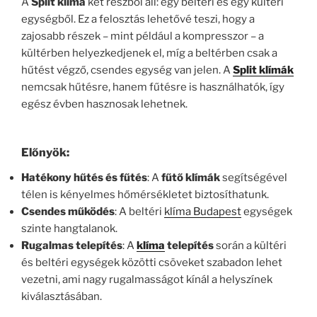
A
Split klíma
két részből áll: egy beltéri és egy kültéri
egységből. Ez a felosztás lehetővé teszi, hogy a
zajosabb részek – mint például a kompresszor – a
kültérben helyezkedjenek el, míg a beltérben csak a
hűtést végző, csendes egység van jelen. A
Split klímák
nemcsak hűtésre, hanem fűtésre is használhatók, így
egész évben hasznosak lehetnek.
Előnyök:
Hatékony hűtés és fűtés
: A
fűtő klímák
segítségével
télen is kényelmes hőmérsékletet biztosíthatunk.
Csendes működés
: A beltéri
klíma Budapest
egységek
szinte hangtalanok.
Rugalmas telepítés
: A
klíma
telepítés
során a kültéri
és beltéri egységek közötti csöveket szabadon lehet
vezetni, ami nagy rugalmasságot kínál a helyszínek
kiválasztásában.