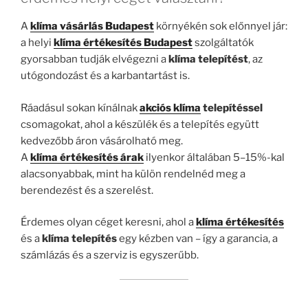
A
klíma vásárlás Budapest
környékén sok előnnyel jár:
a helyi
klíma értékesítés Budapest
szolgáltatók
gyorsabban tudják elvégezni a
klíma telepítést
, az
utógondozást és a karbantartást is.
Ráadásul sokan kínálnak
akciós klíma
telepítéssel
csomagokat, ahol a készülék és a telepítés együtt
kedvezőbb áron vásárolható meg.
A
klíma értékesítés árak
ilyenkor általában 5–15%-kal
alacsonyabbak, mint ha külön rendelnéd meg a
berendezést és a szerelést.
Érdemes olyan céget keresni, ahol a
klíma értékesítés
és a
klíma telepítés
egy kézben van – így a garancia, a
számlázás és a szerviz is egyszerűbb.