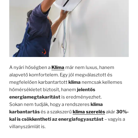
A nyári hőségben a
Klíma
már nem luxus, hanem
alapvető komfortelem. Egy jól megválasztott és
megfelelően karbantartott
klíma
nemcsak kellemes
hőmérsékletet biztosít, hanem
jelentős
energiamegtakarítást
is eredményezhet.
Sokan nem tudják, hogy a rendszeres
klíma
karbantartás
és a szakszerű
klíma szerelés
akár
30%-
kal is csökkentheti az energiafogyasztást
– vagyis a
villanyszámlát is.