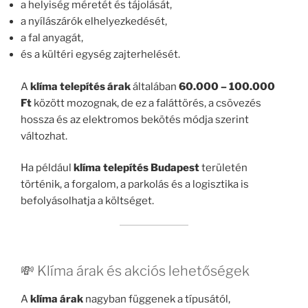
a helyiség méretét és tájolását,
a nyílászárók elhelyezkedését,
a fal anyagát,
és a kültéri egység zajterhelését.
A
klíma telepítés árak
általában
60.000 – 100.000
Ft
között mozognak, de ez a faláttörés, a csövezés
hossza és az elektromos bekötés módja szerint
változhat.
Ha például
klíma telepítés Budapest
területén
történik, a forgalom, a parkolás és a logisztika is
befolyásolhatja a költséget.
💸 Klíma árak és akciós lehetőségek
A
klíma árak
nagyban függenek a típusától,