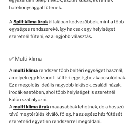
egyszerűen telepíthetők, esztétikusak, és remek
hatékonysággal fűtenek.
A
Split klíma árak
általában kedvezőbbek, mint a több
egységes rendszereké, így ha csak egy helyiséget
szeretnél fűteni, ez a legjobb választás.
✅ Multi klíma
A
multi klíma
rendszer több beltéri egységet használ,
amelyek egy központi kültéri egységhez kapcsolódnak.
Ez a megoldás ideális nagyobb lakások, családi házak,
irodák esetében, ahol több helyiséget is szeretnél
külön szabályozni.
A
multi klíma árak
magasabbak lehetnek, de a hosszú
távú megtérülés kiváló, főleg, ha az egész ház fűtését
szeretnéd egyetlen rendszerrel megoldani.