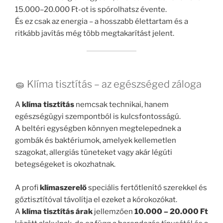
15.000–20.000 Ft-ot is spórolhatsz évente.
És ez csak az energia – a hosszabb élettartam és a
ritkább javítás még több megtakarítást jelent.
🧽 Klíma tisztítás – az egészséged záloga
A
klíma tisztítás
nemcsak technikai, hanem
egészségügyi szempontból is kulcsfontosságú.
A beltéri egységben könnyen megtelepednek a
gombák és baktériumok, amelyek kellemetlen
szagokat, allergiás tüneteket vagy akár légúti
betegségeket is okozhatnak.
A profi
klímaszerelő
speciális fertőtlenítő szerekkel és
gőztisztítóval távolítja el ezeket a kórokozókat.
A
klíma tisztítás árak
jellemzően
10.000 – 20.000 Ft