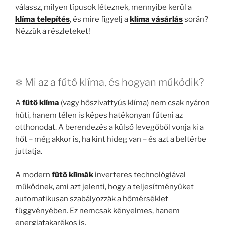
válassz, milyen típusok léteznek, mennyibe kerül a
klíma telepítés
, és mire figyelj a
klíma vásárlás
során?
Nézzük a részleteket!
❄️ Mi az a fűtő klíma, és hogyan működik?
A
fűtő klíma
(vagy hőszivattyús klíma) nem csak nyáron
hűti, hanem télen is képes hatékonyan fűteni az
otthonodat. A berendezés a külső levegőből vonja ki a
hőt – még akkor is, ha kint hideg van – és azt a beltérbe
juttatja.
A modern
fűtő klímák
inverteres technológiával
működnek, ami azt jelenti, hogy a teljesítményüket
automatikusan szabályozzák a hőmérséklet
függvényében. Ez nemcsak kényelmes, hanem
energiatakarékos is.