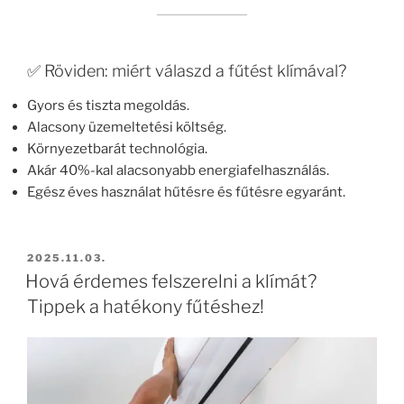
✅ Röviden: miért válaszd a fűtést klímával?
Gyors és tiszta megoldás.
Alacsony üzemeltetési költség.
Környezetbarát technológia.
Akár 40%-kal alacsonyabb energiafelhasználás.
Egész éves használat hűtésre és fűtésre egyaránt.
BEKÜLDVE:
2025.11.03.
Hová érdemes felszerelni a klímát?
Tippek a hatékony fűtéshez!