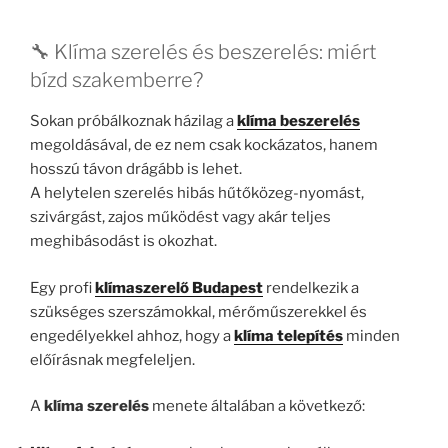
🔧 Klíma szerelés és beszerelés: miért
bízd szakemberre?
Sokan próbálkoznak házilag a
klíma beszerelés
megoldásával, de ez nem csak kockázatos, hanem
hosszú távon drágább is lehet.
A helytelen szerelés hibás hűtőközeg-nyomást,
szivárgást, zajos működést vagy akár teljes
meghibásodást is okozhat.
Egy profi
klímaszerelő Budapest
rendelkezik a
szükséges szerszámokkal, mérőműszerekkel és
engedélyekkel ahhoz, hogy a
klíma telepítés
minden
előírásnak megfeleljen.
A
klíma szerelés
menete általában a következő: