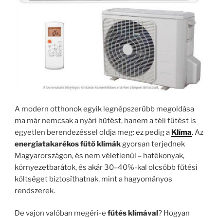
A modern otthonok egyik legnépszerűbb megoldása
ma már nemcsak a nyári hűtést, hanem a téli fűtést is
egyetlen berendezéssel oldja meg: ez pedig a
Klíma
. Az
energiatakarékos fűtő klímák
gyorsan terjednek
Magyarországon, és nem véletlenül – hatékonyak,
környezetbarátok, és akár 30–40%-kal olcsóbb fűtési
költséget biztosíthatnak, mint a hagyományos
rendszerek.
De vajon valóban megéri-e
fűtés klímával
? Hogyan