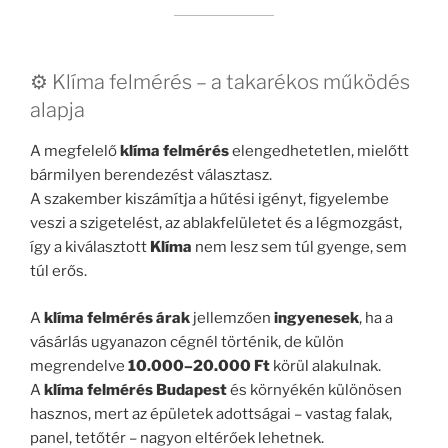
⚙️ Klíma felmérés – a takarékos működés
alapja
A megfelelő
klíma felmérés
elengedhetetlen, mielőtt
bármilyen berendezést választasz.
A szakember kiszámítja a hűtési igényt, figyelembe
veszi a szigetelést, az ablakfelületet és a légmozgást,
így a kiválasztott
Klíma
nem lesz sem túl gyenge, sem
túl erős.
A
klíma felmérés árak
jellemzően
ingyenesek
, ha a
vásárlás ugyanazon cégnél történik, de külön
megrendelve
10.000–20.000 Ft
körül alakulnak.
A
klíma felmérés Budapest
és környékén különösen
hasznos, mert az épületek adottságai – vastag falak,
panel, tetőtér – nagyon eltérőek lehetnek.