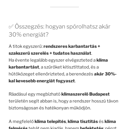
✅ Összegzés: hogyan spórolhatsz akár
30% energiát?
A titok egyszerű:
rendszeres karbantartás +
szakszerű szerelés + tudatos használat
.
Ha évente legalább egyszer elvégezteted a
klíma
karbantartást
, a szűrőket kitisztíttatod, és a
hűtőközeget ellenőrizteted, a berendezés
akár 30%-
kal kevesebb energiát fogyaszt
.
Ráadásul egy megbízható
klímaszerelő Budapest
területén segít abban is, hogy a rendszer hosszú távon
biztonságosan és hatékonyan működjön.
A megfelelő
klíma telepítés
,
klíma tisztítás
és
klíma
felmérés
tehát nem kiadás, hanem
befektetés
: pénzt,