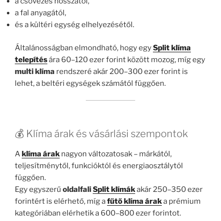
a csövezés hosszától,
a fal anyagától,
és a kültéri egység elhelyezésétől.
Általánosságban elmondható, hogy egy
Split klíma
telepítés
ára 60–120 ezer forint között mozog, míg egy
multi klíma
rendszeré akár 200–300 ezer forint is
lehet, a beltéri egységek számától függően.
💰 Klíma árak és vásárlási szempontok
A
klíma árak
nagyon változatosak – márkától,
teljesítménytől, funkcióktól és energiaosztálytól
függően.
Egy egyszerű
oldalfali
Split klímák
akár 250–350 ezer
forintért is elérhető, míg a
fűtő klíma árak
a prémium
kategóriában elérhetik a 600–800 ezer forintot.