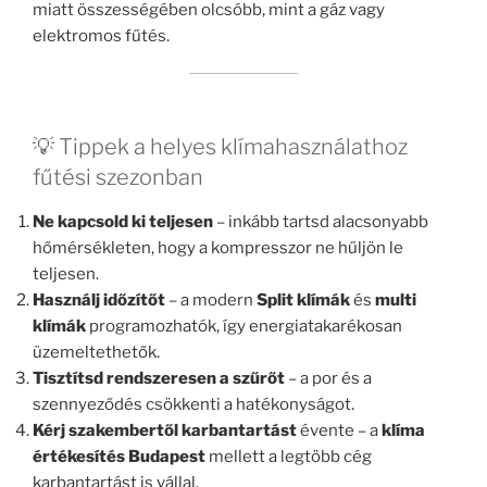
miatt összességében olcsóbb, mint a gáz vagy
elektromos fűtés.
💡 Tippek a helyes klímahasználathoz
fűtési szezonban
Ne kapcsold ki teljesen
– inkább tartsd alacsonyabb
hőmérsékleten, hogy a kompresszor ne hűljön le
teljesen.
Használj időzítőt
– a modern
Split klímák
és
multi
klímák
programozhatók, így energiatakarékosan
üzemeltethetők.
Tisztítsd rendszeresen a szűrőt
– a por és a
szennyeződés csökkenti a hatékonyságot.
Kérj szakembertől karbantartást
évente – a
klíma
értékesítés Budapest
mellett a legtöbb cég
karbantartást is vállal.