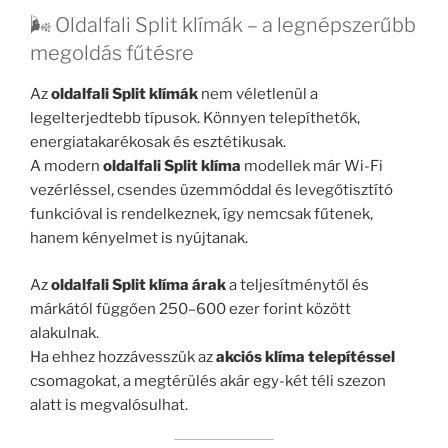
🌬️ Oldalfali Split klímák – a legnépszerűbb
megoldás fűtésre
Az
oldalfali Split klímák
nem véletlenül a
legelterjedtebb típusok. Könnyen telepíthetők,
energiatakarékosak és esztétikusak.
A modern
oldalfali Split klíma
modellek már Wi-Fi
vezérléssel, csendes üzemmóddal és levegőtisztító
funkcióval is rendelkeznek, így nemcsak fűtenek,
hanem kényelmet is nyújtanak.
Az
oldalfali Split klíma árak
a teljesítménytől és
márkától függően 250–600 ezer forint között
alakulnak.
Ha ehhez hozzávesszük az
akciós klíma telepítéssel
csomagokat, a megtérülés akár egy-két téli szezon
alatt is megvalósulhat.