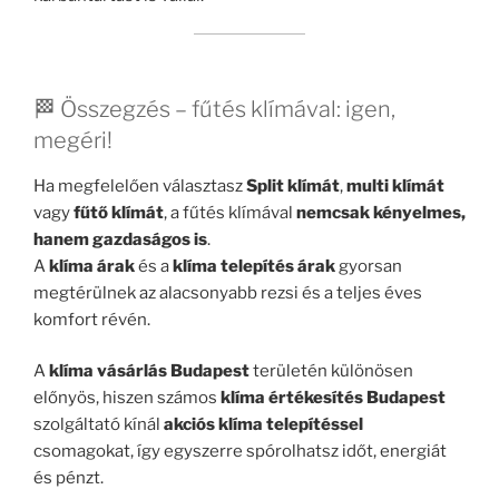
🏁 Összegzés – fűtés klímával: igen,
megéri!
Ha megfelelően választasz
Split klímát
,
multi klímát
vagy
fűtő klímát
, a fűtés klímával
nemcsak kényelmes,
hanem gazdaságos is
.
A
klíma árak
és a
klíma telepítés árak
gyorsan
megtérülnek az alacsonyabb rezsi és a teljes éves
komfort révén.
A
klíma vásárlás Budapest
területén különösen
előnyös, hiszen számos
klíma értékesítés Budapest
szolgáltató kínál
akciós klíma telepítéssel
csomagokat, így egyszerre spórolhatsz időt, energiát
és pénzt.