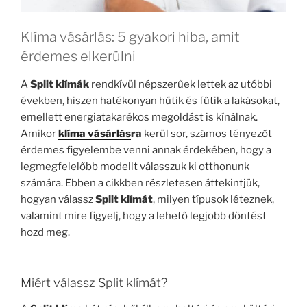
Klíma vásárlás: 5 gyakori hiba, amit
érdemes elkerülni
A
Split klímák
rendkívül népszerűek lettek az utóbbi
években, hiszen hatékonyan hűtik és fűtik a lakásokat,
emellett energiatakarékos megoldást is kínálnak.
Amikor
klíma vásárlás
ra
kerül sor, számos tényezőt
érdemes figyelembe venni annak érdekében, hogy a
legmegfelelőbb modellt válasszuk ki otthonunk
számára. Ebben a cikkben részletesen áttekintjük,
hogyan válassz
Split klímát
, milyen típusok léteznek,
valamint mire figyelj, hogy a lehető legjobb döntést
hozd meg.
Miért válassz Split klímát?