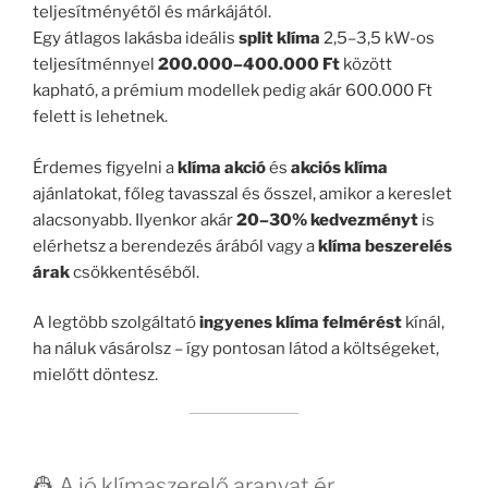
teljesítményétől és márkájától.
Egy átlagos lakásba ideális
split klíma
2,5–3,5 kW-os
teljesítménnyel
200.000–400.000 Ft
között
kapható, a prémium modellek pedig akár 600.000 Ft
felett is lehetnek.
Érdemes figyelni a
klíma akció
és
akciós klíma
ajánlatokat, főleg tavasszal és ősszel, amikor a kereslet
alacsonyabb. Ilyenkor akár
20–30% kedvezményt
is
elérhetsz a berendezés árából vagy a
klíma beszerelés
árak
csökkentéséből.
A legtöbb szolgáltató
ingyenes klíma felmérést
kínál,
ha náluk vásárolsz – így pontosan látod a költségeket,
mielőtt döntesz.
👷 A jó klímaszerelő aranyat ér