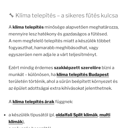
🔧 Klíma telepítés – a sikeres fűtés kulcsa
A
klíma telepítés
minősége alapvetően meghatározza,
mennyire lesz hatékony és gazdaságos a fűtésed.
A nem megfelelő telepítés miatt a készülék többet
fogyaszthat, hamarabb meghibásodhat, vagy
egyszerűen nem adja le a várt teljesítményt.
Ezért mindig érdemes
szakképzett szerelőre
bízni a
munkát – különösen, ha
klíma telepítés Budapest
területén történik, ahol a sűrűn beépített környezet és
az épület adottságai extra kihívásokat jelenthetnek.
A
klíma telepítés árak
függnek:
a készülék típusától (pl.
oldalfali Split klímák
,
multi
klímák
),