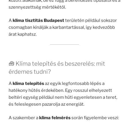
között alakulnak, de ez függ a berendezés típusától és a
szennyezettség mértékétől.
A
klíma tisztítás Budapest
területén például sokszor
csomagban kínálják a karbantartással, így kedvezőbb
árat kaphatsz.
🧰 Klíma telepítés és beszerelés: mit
érdemes tudni?
A
klíma telepítés
az egyik legfontosabb lépés a
hatékony hűtés érdekében. Egy rosszul elhelyezett
beltéri egység például nem hűti egyenletesen a teret,
és feleslegesen pazarolja az energiát.
A szakember a
klíma felmérés
során figyelembe veszi: