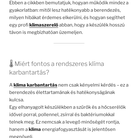
Ebben a cikkben bemutatjuk, hogyan működik mindez a
gyakorlatban: mitől lesz hatékonyabb a berendezés,
milyen hibákat érdemes elkerülni, és hogyan segíthet
egy profi
klímaszerelő
abban, hogy a készülék hosszú
távon is megbízhatóan üzemeljen.
🌡️ Miért fontos a rendszeres klíma
karbantartás?
A
klíma karbantartás
nem csak kényelmi kérdés – ez a
berendezés élettartamának és hatékonyságának
kulcsa.
Egy elhanyagolt készülékben a szűrők és a hőcserélők
idővel porral, pollennel, zsírral és baktériumokkal
telnek meg. Ez nemcsak a levegő minőségét rontja,
hanem a
klíma
energiafogyasztását is jelentősen
megnöveli.