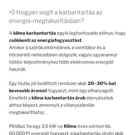
💨 Hogyan segít a karbantartás az
energia-megtakarításban?
A
klíma karbantartás
egyik legfontosabb előnye, hogy
csökkenti az energiafogyasztást
.
Amikor a szűrők eltömődnek, a ventilátor és a
hőcserélő nehezebben dolgozik, vagyis ugyanannyi
hűtési teljesítményhez több elektromos energiát
használ.
Egy tiszta, jól beállított rendszer akár
20–30%-kal
kevesebb áramot
fogyaszt, mint egy elhanyagolt.
Emellett a
klíma karbantartás árak
elenyészőek
ahhoz képest, amennyit a villanyszámlán
megtakaríthatsz.
Például, ha egy 3,5 kW-os
Klíma
éves szinten kb.
60.000 Ft energiát fogyaszt, a karbantartás révén akár