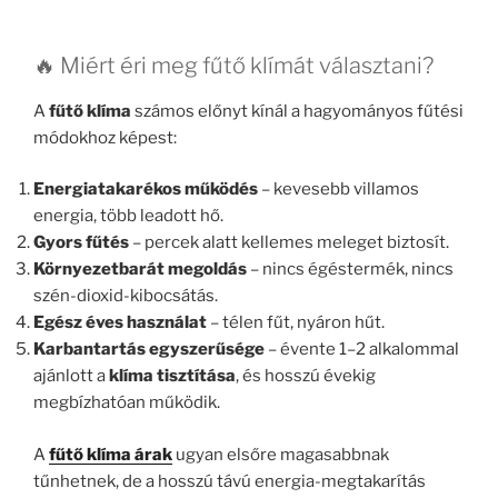
🔥 Miért éri meg fűtő klímát választani?
A
fűtő klíma
számos előnyt kínál a hagyományos fűtési
módokhoz képest:
Energiatakarékos működés
– kevesebb villamos
energia, több leadott hő.
Gyors fűtés
– percek alatt kellemes meleget biztosít.
Környezetbarát megoldás
– nincs égéstermék, nincs
szén-dioxid-kibocsátás.
Egész éves használat
– télen fűt, nyáron hűt.
Karbantartás egyszerűsége
– évente 1–2 alkalommal
ajánlott a
klíma tisztítása
, és hosszú évekig
megbízhatóan működik.
A
fűtő klíma árak
ugyan elsőre magasabbnak
tűnhetnek, de a hosszú távú energia-megtakarítás