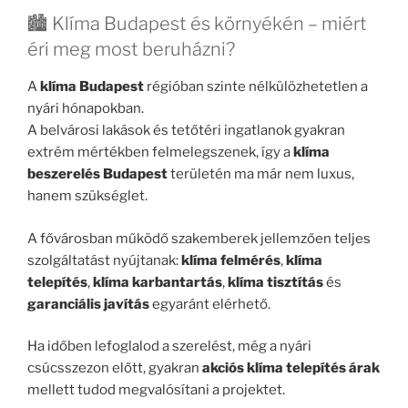
🏙️ Klíma Budapest és környékén – miért
éri meg most beruházni?
A
klíma Budapest
régióban szinte nélkülözhetetlen a
nyári hónapokban.
A belvárosi lakások és tetőtéri ingatlanok gyakran
extrém mértékben felmelegszenek, így a
klíma
beszerelés Budapest
területén ma már nem luxus,
hanem szükséglet.
A fővárosban működő szakemberek jellemzően teljes
szolgáltatást nyújtanak:
klíma felmérés
,
klíma
telepítés
,
klíma karbantartás
,
klíma tisztítás
és
garanciális javítás
egyaránt elérhető.
Ha időben lefoglalod a szerelést, még a nyári
csúcsszezon előtt, gyakran
akciós klíma telepítés árak
mellett tudod megvalósítani a projektet.