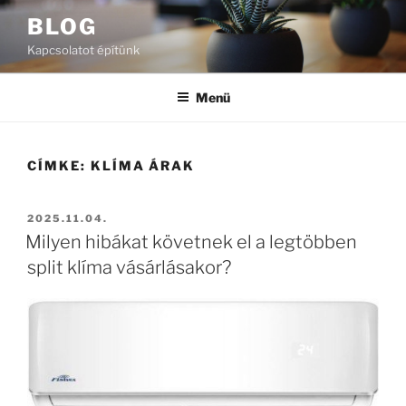
Tartalomhoz
BLOG
Kapcsolatot építünk
Menü
CÍMKE:
KLÍMA ÁRAK
BEKÜLDVE:
2025.11.04.
Milyen hibákat követnek el a legtöbben
split klíma vásárlásakor?