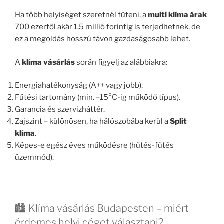
Ha több helyiséget szeretnél fűteni, a
multi klíma árak
700 ezertől akár 1,5 millió forintig is terjedhetnek, de
ez a megoldás hosszú távon gazdaságosabb lehet.
A
klíma vásárlás
során figyelj az alábbiakra:
Energiahatékonyság (A++ vagy jobb).
Fűtési tartomány (min. –15°C-ig működő típus).
Garancia és szervizháttér.
Zajszint – különösen, ha hálószobába kerül a
Split
klíma
.
Képes-e egész éves működésre (hűtés-fűtés
üzemmód).
🏙️ Klíma vásárlás Budapesten – miért
érdemes helyi céget választani?