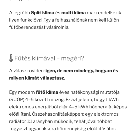
A legtöbb
Split klíma
és
multi klíma
már rendelkezik
ilyen funkcióval, így a felhasználónak nem kell külön
fűtőberendezést vásárolnia.
🌡️ Fűtés klímával – megéri?
A válasz röviden:
igen, de nem mindegy, hogyan és
milyen klímát választasz.
Egy modern
fűtő klíma
éves hatékonysági mutatója
(SCOP) 4–5 között mozog. Ez azt jelenti, hogy 1 kWh
elektromos energiából akár 4–5 kWh hőenergiát képes
előállítani. Összehasonlításképpen: egy elektromos
radiátor 1:1 arányban működik, tehát jóval többet
fogyaszt ugyanakkora hőmennyiség előállításához.