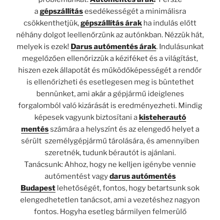
a
gépszállítás
esedékességét a minimálisra
csökkenthetjük,
gépszállítás árak
ha indulás előtt
néhány dolgot leellenőrzünk az autónkban. Nézzük hát,
melyek is ezek!
Darus autómentés árak
. Indulásunkat
megelőzően ellenőrizzük a kéziféket és a világítást,
hiszen ezek állapotát és működőképességét a rendőr
is ellenőrizheti és esetlegesen meg is büntethet
bennünket, ami akár a gépjármű ideiglenes
forgalomból való kizárását is eredményezheti. Mindig
képesek vagyunk biztosítani a
kisteherautó
mentés
számára a helyszínt és az elengedő helyet a
sérült személygépjármű tárolására, és amennyiben
szeretnék, tudunk bérautót is ajánlani.
Tanácsunk: Ahhoz, hogy ne kelljen igénybe vennie
autómentést vagy
darus autómentés
Budapest
lehetőségét, fontos, hogy betartsunk sok
elengedhetetlen tanácsot, ami a vezetéshez nagyon
fontos. Hogyha esetleg bármilyen felmerülő