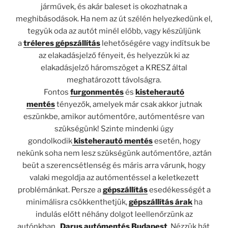
járművek, és akár baleset is okozhatnak a
meghibásodások. Ha nem az út szélén helyezkedünk el,
tegyük oda az autót minél előbb, vagy készüljünk
a
tréleres gépszállítás
lehetőségére vagy indítsuk be
az elakadásjelző fényeit, és helyezzük ki az
elakadásjelző háromszöget a KRESZ által
meghatározott távolságra.
Fontos
furgonmentés
és
kisteherautó
mentés
tényezők, amelyek már csak akkor jutnak
eszünkbe, amikor autómentőre, autómentésre van
szükségünk! Szinte mindenki úgy
gondolkodik
kisteherautó mentés
esetén, hogy
nekünk soha nem lesz szükségünk autómentőre, aztán
beüt a szerencsétlenség és máris arra várunk, hogy
valaki megoldja az autómentéssel a keletkezett
problémánkat. Persze a
gépszállítás
esedékességét a
minimálisra csökkenthetjük,
gépszállítás árak
ha
indulás előtt néhány dolgot leellenőrzünk az
autónkban.
Darus autómentés Budapest
. Nézzük hát,