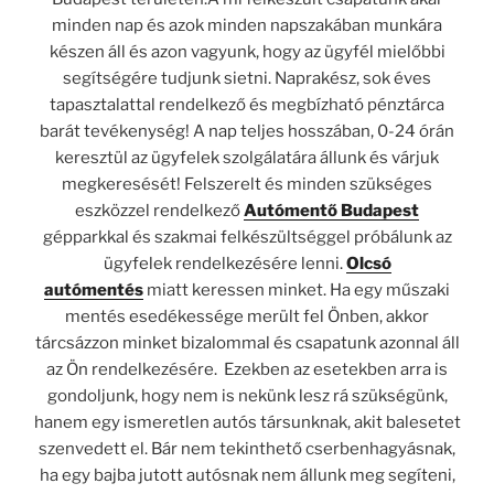
minden nap és azok minden napszakában munkára
készen áll és azon vagyunk, hogy az ügyfél mielőbbi
segítségére tudjunk sietni. Naprakész, sok éves
tapasztalattal rendelkező és megbízható pénztárca
barát tevékenység! A nap teljes hosszában, 0-24 órán
keresztül az ügyfelek szolgálatára állunk és várjuk
megkeresését! Felszerelt és minden szükséges
eszközzel rendelkező
Autómentő Budapest
gépparkkal és szakmai felkészültséggel próbálunk az
ügyfelek rendelkezésére lenni.
Olcsó
autómentés
miatt keressen minket. Ha egy műszaki
mentés esedékessége merült fel Önben, akkor
tárcsázzon minket bizalommal és csapatunk azonnal áll
az Ön rendelkezésére. Ezekben az esetekben arra is
gondoljunk, hogy nem is nekünk lesz rá szükségünk,
hanem egy ismeretlen autós társunknak, akit balesetet
szenvedett el.
Bár nem tekinthető cserbenhagyásnak,
ha egy bajba jutott autósnak nem állunk meg segíteni,