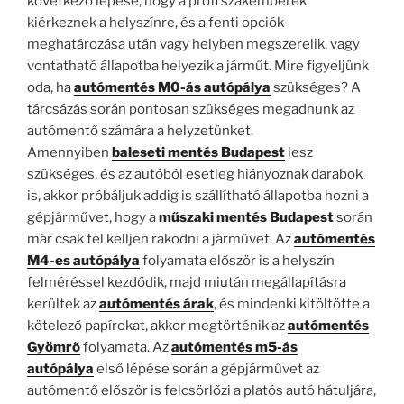
következő lépése, hogy a profi szakemberek
kiérkeznek a helyszínre, és a fenti opciók
meghatározása után vagy helyben megszerelik, vagy
vontatható állapotba helyezik a járműt. Mire figyeljünk
oda, ha
autómentés M0-ás autópálya
szükséges? A
tárcsázás során pontosan szükséges megadnunk az
autómentő számára a helyzetünket.
Amennyiben
baleseti mentés Budapest
lesz
szükséges, és az autóból esetleg hiányoznak darabok
is, akkor próbáljuk addig is szállítható állapotba hozni a
gépjárművet, hogy a
műszaki mentés Budapest
során
már csak fel kelljen rakodni a járművet. Az
autómentés
M4-es autópálya
folyamata először is a helyszín
felméréssel kezdődik, majd miután megállapításra
kerültek az
autómentés árak
, és mindenki kitöltötte a
kötelező papírokat, akkor megtörténik az
autómentés
Gyömrő
folyamata. Az
autómentés m5-ás
autópálya
első lépése során a gépjárművet az
autómentő először is felcsörlőzi a platós autó hátuljára,