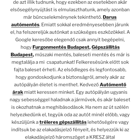
de azt illik tudnunk, hogy ezekben az esetekben akár
elsősegélynyújtást is elmulaszthatunk, amely azonban
már bűncselekménynek tekinthető.
Darus
autómentés
. Emiatt sokkal eredményesebben járunk
el, ha felszereljük autónkat a szükséges eszközökkel. A
Google keresőbe elegendő csak annyit begépelni,
hogy
Furgonmentés Budapest
,
Gépszállítás
Budapest
,
műszaki mentés, baleseti mentés és már is
megtalálja a mi csapatunkat! Felkeresésünk előtt sok
fajta baleset érheti. Az elsődleges és legfontosabb,
hogy gondoskodjunk a biztonságról, amely akár az
autópályán életet is menthet. Kedvező
Autómentő
árak
miatt keressen minket. Egy autópályán ugyanis
nagy sebességgel haladnak a járművek, és akár baleset
is okozhatnak a meghibásodások. Ha nem az út szélén
helyezkedünk el, tegyük oda az autót minél előbb, vagy
készüljünk a
tréleres gépszállítás
lehetőségére vagy
indítsuk be az elakadásjelző fényeit, és helyezzük ki az
elakadásjelző háromszöget a KRESZ által