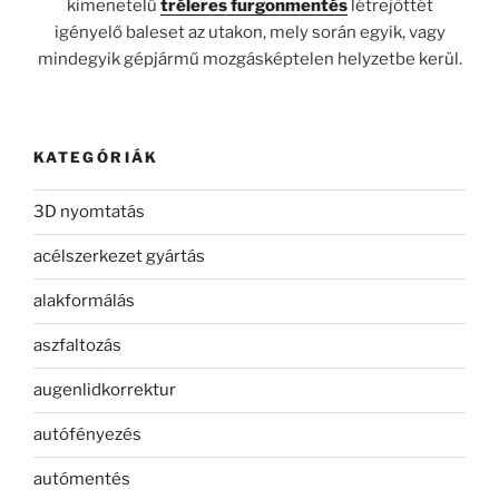
kimenetelű
tréleres furgonmentés
létrejöttét
igényelő baleset az utakon, mely során egyik, vagy
mindegyik gépjármű mozgásképtelen helyzetbe kerül.
KATEGÓRIÁK
3D nyomtatás
acélszerkezet gyártás
alakformálás
aszfaltozás
augenlidkorrektur
autófényezés
autómentés