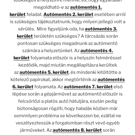
szükséges a helyszínre mennie, és, hogy egyáltalán
megoldható-e az
autómentés 1.
kerület
feladat.
Autómentés 2. kerület
esetében arról
is szükséges tájékoztatnunk, hogy milyen jellegű volt a
sérülés. Mire figyeljünk oda, ha
autómentés 3.
kerület
területén szükséges? A tárcsázás során
pontosan szükséges megadnunk az autómentő
számára a helyzetünket. Az
autómentés 4.
kerület
folyamata először is a helyszín felméréssel
kezdődik, majd miután megállapításra kerültek
az
autómentés 5. kerület
, és mindenki kitöltötte a
kötelező papírokat, akkor megtörténik az
autómentés
6. kerület
folyamata. Az
autómentés 7. kerület
első
lépése során a gépjárművet az autómentő először is
felcsörlőzi a platós autó hátuljára, ezután pedig
biztonságosan rögzíti, hogy haladás közben már
semmilyen probléma se következzen be, ezáltal ne
veszélyeztessük a forgalomban részt vevő egyéb
járműveket. Az
autómentés 8. kerület
során