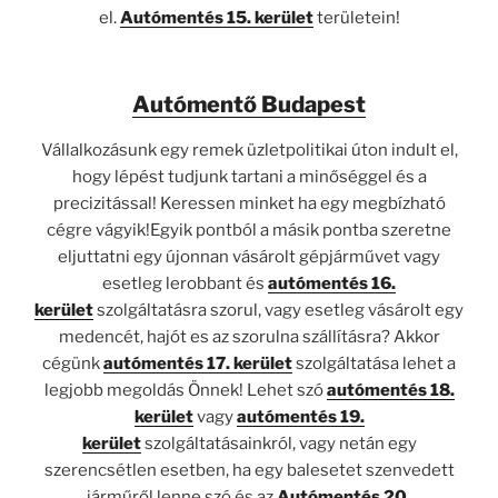
el.
Autómentés 15. kerület
területein!
Autómentő Budapest
Vállalkozásunk egy remek üzletpolitikai úton indult el,
hogy lépést tudjunk tartani a minőséggel és a
precizitással! Keressen minket ha egy megbízható
cégre vágyik!Egyik pontból a másik pontba szeretne
eljuttatni egy újonnan vásárolt gépjárművet vagy
esetleg lerobbant és
autómentés 16.
kerület
szolgáltatásra szorul, vagy esetleg vásárolt egy
medencét, hajót es az szorulna szállításra? Akkor
cégünk
autómentés 17. kerület
szolgáltatása lehet a
legjobb megoldás Önnek! Lehet szó
autómentés 18.
kerület
vagy
autómentés 19.
kerület
szolgáltatásainkról, vagy netán egy
szerencsétlen esetben, ha egy balesetet szenvedett
járműről lenne szó és az
Autómentés 20.