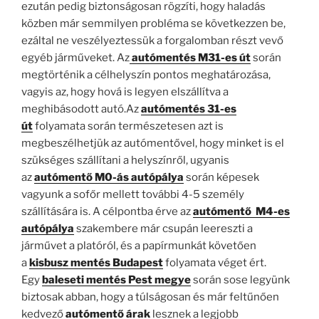
ezután pedig biztonságosan rögzíti, hogy haladás
közben már semmilyen probléma se következzen be,
ezáltal ne veszélyeztessük a forgalomban részt vevő
egyéb járműveket. Az
autómentés M31-es út
során
megtörténik a célhelyszín pontos meghatározása,
vagyis az, hogy hová is legyen elszállítva a
meghibásodott autó.Az
autómentés 31-es
út
folyamata során természetesen azt is
megbeszélhetjük az autómentővel, hogy minket is el
szükséges szállítani a helyszínről, ugyanis
az
autómentő M0-ás autópálya
során képesek
vagyunk a sofőr mellett további 4-5 személy
szállítására is. A célpontba érve az
autómentő M4-es
autópálya
szakembere már csupán leereszti a
járművet a platóról, és a papírmunkát követően
a
kisbusz mentés Budapest
folyamata véget ért.
Egy
baleseti mentés Pest megye
során sose legyünk
biztosak abban, hogy a túlságosan és már feltűnően
kedvező
autómentő árak
lesznek a legjobb