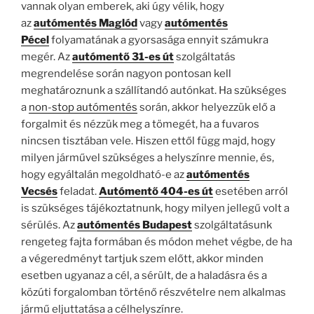
vannak olyan emberek, aki úgy vélik, hogy
az
autómentés Maglód
vagy
autómentés
Pécel
folyamatának a gyorsasága ennyit számukra
megér. Az
autómentő 31-es út
szolgáltatás
megrendelése során nagyon pontosan kell
meghatároznunk a szállítandó autónkat. Ha szükséges
a
non-stop autómentés
során, akkor helyezzük elő a
forgalmit és nézzük meg a tömegét, ha a fuvaros
nincsen tisztában vele. Hiszen ettől függ majd, hogy
milyen járművel szükséges a helyszínre mennie, és,
hogy egyáltalán megoldható-e az
autómentés
Vecsés
feladat.
Autómentő 404-es út
esetében arról
is szükséges tájékoztatnunk, hogy milyen jellegű volt a
sérülés. Az
autómentés
Budapest
szolgáltatásunk
rengeteg fajta formában és módon mehet végbe, de ha
a végeredményt tartjuk szem előtt, akkor minden
esetben ugyanaz a cél, a sérült, de a haladásra és a
közúti forgalomban történő részvételre nem alkalmas
jármű eljuttatása a célhelyszínre.