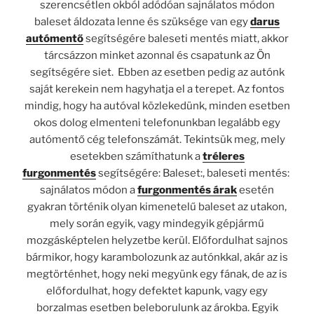
szerencsétlen okból adódóan sajnálatos módon
baleset áldozata lenne és szüksége van egy
darus
autómentő
segítségére baleseti mentés miatt, akkor
tárcsázzon minket azonnal és csapatunk az Ön
segítségére siet. Ebben az esetben pedig az autónk
saját kerekein nem hagyhatja el a terepet. Az fontos
mindig, hogy ha autóval közlekedünk, minden esetben
okos dolog elmenteni telefonunkban legalább egy
autómentő cég telefonszámát. Tekintsük meg, mely
esetekben számíthatunk a
tréleres
furgonmentés
segítségére: Baleset:, baleseti mentés:
sajnálatos módon a
furgonmentés árak
esetén
gyakran történik olyan kimenetelű baleset az utakon,
mely során egyik, vagy mindegyik gépjármű
mozgásképtelen helyzetbe kerül. Előfordulhat sajnos
bármikor, hogy karambolozunk az autónkkal, akár az is
megtörténhet, hogy neki megyünk egy fának, de az is
előfordulhat, hogy defektet kapunk, vagy egy
borzalmas esetben beleborulunk az árokba. Egyik