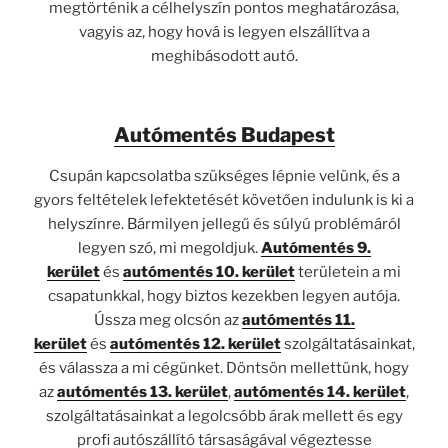
megtörténik a célhelyszín pontos meghatározása,
vagyis az, hogy hová is legyen elszállítva a
meghibásodott autó.
Autómentés Budapest
Csupán kapcsolatba szükséges lépnie velünk, és a
gyors feltételek lefektetését követően indulunk is ki a
helyszínre. Bármilyen jellegű és súlyú problémáról
legyen szó, mi megoldjuk.
Autómentés 9.
kerület
és
autómentés 10. kerület
területein a mi
csapatunkkal, hogy biztos kezekben legyen autója.
Ússza meg olcsón az
autómentés 11.
kerület
és
autómentés 12. kerület
szolgáltatásainkat,
és válassza a mi cégünket. Döntsön mellettünk, hogy
az
autómentés 13. kerület
,
autómentés 14. kerület
,
szolgáltatásainkat a legolcsóbb árak mellett és egy
profi autószállító társaságával végeztesse