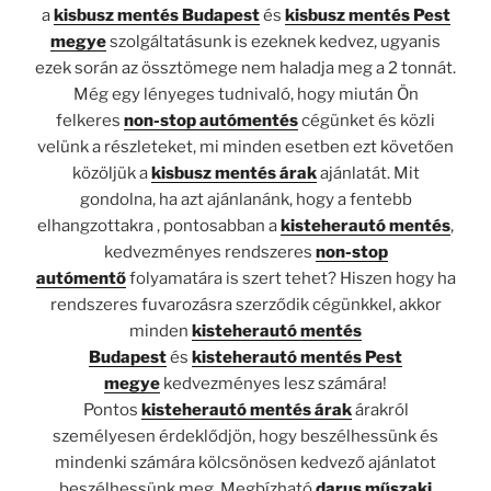
a
kisbusz mentés Budapest
és
kisbusz mentés Pest
megye
szolgáltatásunk is ezeknek kedvez, ugyanis
ezek során az össztömege nem haladja meg a 2 tonnát.
Még egy lényeges tudnivaló, hogy miután Ön
felkeres
non-stop autómentés
cégünket és közli
velünk a részleteket, mi minden esetben ezt követően
közöljük a
kisbusz mentés árak
ajánlatát. Mit
gondolna, ha azt ajánlanánk, hogy a fentebb
elhangzottakra , pontosabban a
kisteherautó mentés
,
kedvezményes rendszeres
non-stop
autómentő
folyamatára is szert tehet? Hiszen hogy ha
rendszeres fuvarozásra szerződik cégünkkel, akkor
minden
kisteherautó mentés
Budapest
és
kisteherautó mentés Pest
megye
kedvezményes lesz számára!
Pontos
kisteherautó mentés árak
árakról
személyesen érdeklődjön, hogy beszélhessünk és
mindenki számára kölcsönösen kedvező ajánlatot
beszélhessünk meg. Megbízható
darus műszaki