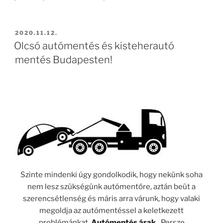
BEKÜLDVE:
2020.11.12.
Olcsó autómentés és kisteherautó
mentés Budapesten!
Szinte mindenki úgy gondolkodik, hogy nekünk soha
nem lesz szükségünk autómentőre, aztán beüt a
szerencsétlenség és máris arra várunk, hogy valaki
megoldja az autómentéssel a keletkezett
problémánkat.
Autómentés árak
.
Persze