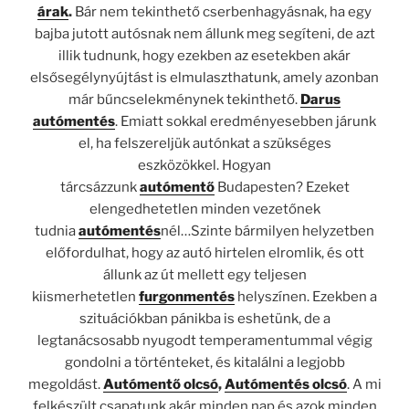
árak
.
Bár nem tekinthető cserbenhagyásnak, ha egy
bajba jutott autósnak nem állunk meg segíteni, de azt
illik tudnunk, hogy ezekben az esetekben akár
elsősegélynyújtást is elmulaszthatunk, amely azonban
már bűncselekménynek tekinthető.
Darus
autómentés
. Emiatt sokkal eredményesebben járunk
el, ha felszereljük autónkat a szükséges
eszközökkel. Hogyan
tárcsázzunk
autómentő
Budapesten? Ezeket
elengedhetetlen minden vezetőnek
tudnia
autómentés
nél…Szinte bármilyen helyzetben
előfordulhat, hogy az autó hirtelen elromlik, és ott
állunk az út mellett egy teljesen
kiismerhetetlen
furgonmentés
helyszínen. Ezekben a
szituációkban pánikba is eshetünk, de a
legtanácsosabb nyugodt temperamentummal végig
gondolni a történteket, és kitalálni a legjobb
megoldást.
Autómentő olcsó
,
Autómentés olcsó
. A mi
felkészült csapatunk akár minden nap és azok minden