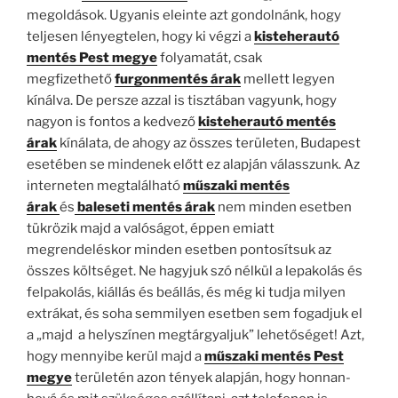
megoldások. Ugyanis eleinte azt gondolnánk, hogy
teljesen lényegtelen, hogy ki végzi a
kisteherautó
mentés Pest megye
folyamatát, csak
megfizethető
furgonmentés árak
mellett legyen
kínálva. De persze azzal is tisztában vagyunk, hogy
nagyon is fontos a kedvező
kisteherautó mentés
árak
kínálata, de ahogy az összes területen, Budapest
esetében se mindenek előtt ez alapján válasszunk. Az
interneten megtalálható
műszaki mentés
árak
és
baleseti mentés árak
nem minden esetben
tükrözik majd a valóságot, éppen emiatt
megrendeléskor minden esetben pontosítsuk az
összes költséget. Ne hagyjuk szó nélkül a lepakolás és
felpakolás, kiállás és beállás, és még ki tudja milyen
extrákat, és soha semmilyen esetben sem fogadjuk el
a „majd a helyszínen megtárgyaljuk” lehetőséget! Azt,
hogy mennyibe kerül majd a
műszaki mentés Pest
megye
területén azon tények alapján, hogy honnan-