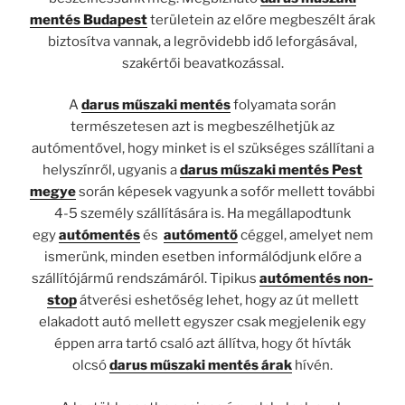
mentés Budapest
területein az előre megbeszélt árak
biztosítva vannak, a legrövidebb idő leforgásával,
szakértői beavatkozással.
A
darus műszaki mentés
folyamata során
természetesen azt is megbeszélhetjük az
autómentővel, hogy minket is el szükséges szállítani a
helyszínről, ugyanis a
darus műszaki mentés Pest
megye
során képesek vagyunk a sofőr mellett további
4-5 személy szállítására is. Ha megállapodtunk
egy
autómentés
és
autómentő
céggel, amelyet nem
ismerünk, minden esetben informálódjunk előre a
szállítójármű rendszámáról. Tipikus
autómentés non-
stop
átverési eshetőség lehet, hogy az út mellett
elakadott autó mellett egyszer csak megjelenik egy
éppen arra tartó csaló azt állítva, hogy őt hívták
olcsó
darus műszaki mentés árak
hívén.