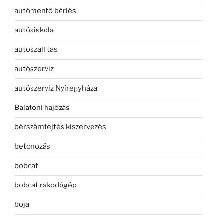
autómentő bérlés
autósiskola
autószállítás
autószerviz
autószerviz Nyíregyháza
Balatoni hajózás
bérszámfejtés kiszervezés
betonozás
bobcat
bobcat rakodógép
bója