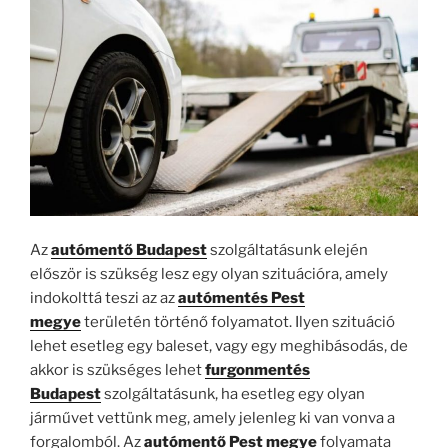
Az
autómentő Budapest
szolgáltatásunk elején
először is szükség lesz egy olyan szituációra, amely
indokolttá teszi az az
autómentés Pest
megye
területén történő folyamatot. Ilyen szituáció
lehet esetleg egy baleset, vagy egy meghibásodás, de
akkor is szükséges lehet
furgonmentés
Budapest
szolgáltatásunk, ha esetleg egy olyan
járművet vettünk meg, amely jelenleg ki van vonva a
forgalomból. Az
autómentő Pest megye
folyamata