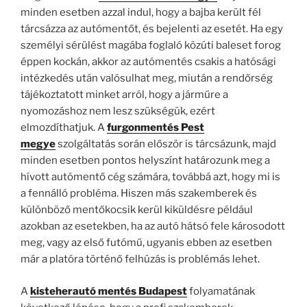
minden esetben azzal indul, hogy a bajba került fél
tárcsázza az autómentőt, és bejelenti az esetét. Ha egy
személyi sérülést magába foglaló közúti baleset forog
éppen kockán, akkor az autómentés csakis a hatósági
intézkedés után valósulhat meg, miután a rendőrség
tájékoztatott minket arról, hogy a járműre a
nyomozáshoz nem lesz szükségük, ezért
elmozdíthatjuk. A
furgonmentés Pest
megye
szolgáltatás során először is tárcsázunk, majd
minden esetben pontos helyszínt határozunk meg a
hívott autómentő cég számára, továbbá azt, hogy mi is
a fennálló probléma. Hiszen más szakemberek és
különböző mentőkocsik kerül kiküldésre például
azokban az esetekben, ha az autó hátsó fele károsodott
meg, vagy az első futómű, ugyanis ebben az esetben
már a platóra történő felhúzás is problémás lehet.
A
kisteherautó mentés Budapest
folyamatának