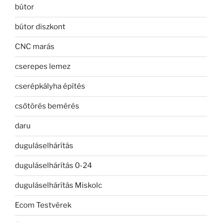
bútor
bútor diszkont
CNC marás
cserepes lemez
cserépkályha építés
csőtörés bemérés
daru
duguláselhárítás
duguláselhárítás 0-24
duguláselhárítás Miskolc
Ecom Testvérek