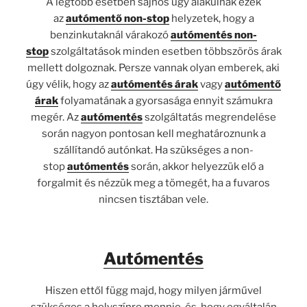
A legtöbb esetben sajnos úgy alakulnak ezek
az
autómentő non-stop
helyzetek, hogy a
benzinkutaknál várakozó
autómentés non-
stop
szolgáltatások minden esetben többszörös árak
mellett dolgoznak. Persze vannak olyan emberek, aki
úgy vélik, hogy az
autómentés árak
vagy
autómentő
árak
folyamatának a gyorsasága ennyit számukra
megér. Az
autómentés
szolgáltatás megrendelése
során nagyon pontosan kell meghatároznunk a
szállítandó autónkat. Ha szükséges a non-
stop
autómentés
során, akkor helyezzük elő a
forgalmit és nézzük meg a tömegét, ha a fuvaros
nincsen tisztában vele.
Autómentés
Hiszen ettől függ majd, hogy milyen járművel