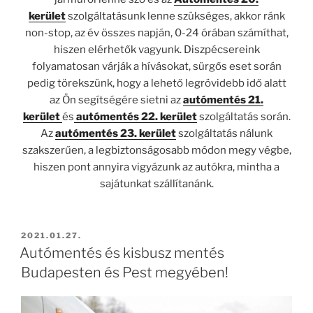
kerület
szolgáltatásunk lenne szükséges, akkor ránk
non-stop, az év összes napján, 0-24 órában számíthat,
hiszen elérhetők vagyunk. Diszpécsereink
folyamatosan várják a hívásokat, sürgős eset során
pedig törekszünk, hogy a lehető legrövidebb idő alatt
az Ön segítségére sietni az
autómentés 21.
kerület
és
autómentés 22. kerület
szolgáltatás során.
Az
autómentés 23. kerület
szolgáltatás nálunk
szakszerűen, a legbiztonságosabb módon megy végbe,
hiszen pont annyira vigyázunk az autókra, mintha a
sajátunkat szállítanánk.
BEKÜLDVE:
2021.01.27.
Autómentés és kisbusz mentés
Budapesten és Pest megyében!