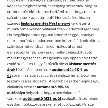
hová és mit szükséges szállítani, azt telefonon is
képesek meghatározni, ha tényleg szeretnék. Még az
autómentés előtt fontos tisztázni azt is, hogy mikorra
számíthatunk az autómentő kiérkezésére. hiszen
számos
kisbusz mentés Pest megye
területén a
munka reményében vállalhatatlan kiérkezést ígér meg.
Ha megállapodtunk egy autómentő céggel, amelyet
nem ismerünk, minden esetben informálódjunk előre a
szállítójármű rendszámáról. Tipikus átverési
eshetőség lehet, hogy az út mellett elakadott autó
mellett egyszer csak megjelenik egy éppen arra tartó
csaló azt állítva, hogy őt hívták olcsó
kisbusz mentés
árak
hívén. Azonban ha az
autómentés 404-es
út
során tisztában vagyunk a rendszámmal, akkor nem
leszünk csalás áldozatai. A legtöbb esetben sajnos úgy
alakulnak ezek az
autómentő M5-ás
autópálya
helyzetek, hogy a benzinkutaknál
várakozó
autómentő M31-es út
szolgáltatások minden
esetben többszörös árak mellett dolgoznak. Persze