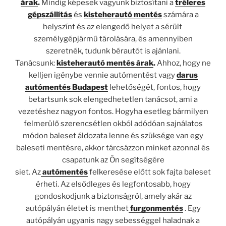
árak
.
Mindig képesek vagyunk biztosítani a
tréleres
gépszállítás
és
kisteherautó mentés
számára a
helyszínt és az elengedő helyet a sérült
személygépjármű tárolására, és amennyiben
szeretnék, tudunk bérautót is ajánlani.
Tanácsunk:
kisteherautó mentés árak
.
Ahhoz, hogy ne
kelljen igénybe vennie autómentést vagy
darus
autómentés Budapest
lehetőségét, fontos, hogy
betartsunk sok elengedhetetlen tanácsot, ami a
vezetéshez nagyon fontos. Hogyha esetleg bármilyen
felmerülő szerencsétlen okból adódóan sajnálatos
módon baleset áldozata lenne és szüksége van egy
baleseti mentésre, akkor tárcsázzon minket azonnal és
csapatunk az Ön segítségére
siet. Az
autómentés
felkeresése előtt sok fajta baleset
érheti. Az elsődleges és legfontosabb, hogy
gondoskodjunk a biztonságról, amely akár az
autópályán életet is menthet
furgonmentés
. Egy
autópályán ugyanis nagy sebességgel haladnak a