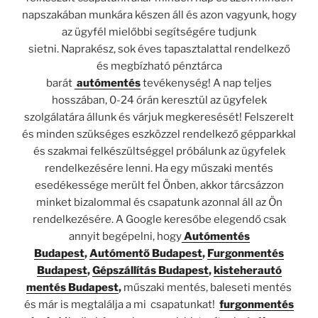
napszakában munkára készen áll és azon vagyunk, hogy
az ügyfél mielőbbi segítségére tudjunk
sietni. Naprakész, sok éves tapasztalattal rendelkező
és megbízható pénztárca
barát
autómentés
tevékenység! A nap teljes
hosszában, 0-24 órán keresztül az ügyfelek
szolgálatára állunk és várjuk megkeresését! Felszerelt
és minden szükséges eszközzel rendelkező gépparkkal
és szakmai felkészültséggel próbálunk az ügyfelek
rendelkezésére lenni. Ha egy műszaki mentés
esedékessége merült fel Önben, akkor tárcsázzon
minket bizalommal és csapatunk azonnal áll az Ön
rendelkezésére. A Google keresőbe elegendő csak
annyit begépelni, hogy
Autómentés
Budapest
,
Autómentő Budapest
,
Furgonmentés
Budapest
,
Gépszállítás Budapest
,
kisteherautó
mentés Budapest
,
műszaki mentés, baleseti mentés
és már is megtalálja a mi csapatunkat!
furgonmentés