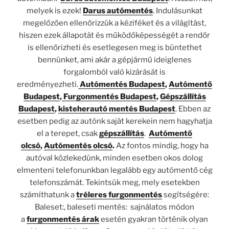
melyek is ezek!
Darus autómentés
. Indulásunkat
megelőzően ellenőrizzük a kéziféket és a világítást,
hiszen ezek állapotát és működőképességét a rendőr
is ellenőrizheti és esetlegesen meg is büntethet
bennünket, ami akár a gépjármű ideiglenes
forgalomból való kizárását is
eredményezheti.
Autómentés Budapest
,
Autómentő
Budapest
,
Furgonmentés Budapest
,
Gépszállítás
Budapest
,
kisteherautó mentés Budapest
. Ebben az
esetben pedig az autónk saját kerekein nem hagyhatja
el a terepet, csak
gépszállítás
.
Autómentő
olcsó
,
Autómentés olcsó
.
Az fontos mindig, hogy ha
autóval közlekedünk, minden esetben okos dolog
elmenteni telefonunkban legalább egy autómentő cég
telefonszámát. Tekintsük meg, mely esetekben
számíthatunk a
tréleres furgonmentés
segítségére:
Baleset:, baleseti mentés: sajnálatos módon
a
furgonmentés árak
esetén gyakran történik olyan