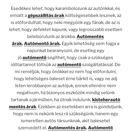
Esedékes lehet, hogy karambolozunk az autónkkal, és
emiatt a
gépszállítás árak
költségesebbek lesznek, az
is előfordulhat, hogy neki megyünk egy fának, de az is
lehet, hogy defektet kapunk, vagy legrosszabb esetben
beleborulunk az árokba.
Autómentés
árak
.
Autómentő árak
.
Egyik lehetőség sem fogja a
napunkat bearanyozni, de esetleg egy
jó
autómentő
segíthet
,
hogy csak a szükséges
időtartamot töltsük az
autómentő
szolgáltatással. De
mi reméljük, hogy önökkel ez nem fog előfordulni,
hogy lehetséges baleset érne bárkit is, vagy ne adj
Isten lerobbanjon az autójuk, ennek ellenére nem
negatívum, ha bizonyos eszközök mindig velünk
tartanak a járműben, ha útnak indulunk.
kisteherautó
mentés árak
. Ezekben az esetekben arra is gondoljunk,
hogy nem is nekünk lesz rá szükségünk, hanem egy
ismeretlen autós társunknak, akit balesetet
szenvedett el.
Autómentés árak
.
Autómentő