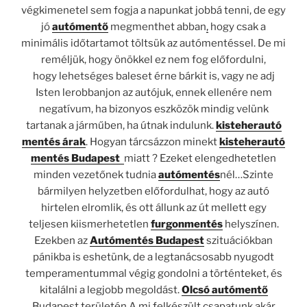
végkimenetel sem fogja a napunkat jobbá tenni, de egy
jó
autómentő
megmenthet abban
,
hogy csak a
minimális időtartamot töltsük az autómentéssel. De mi
reméljük, hogy önökkel ez nem fog előfordulni,
hogy lehetséges baleset érne bárkit is, vagy ne adj
Isten lerobbanjon az autójuk, ennek ellenére nem
negatívum, ha bizonyos eszközök mindig velünk
tartanak a járműben, ha útnak indulunk.
kisteherautó
mentés árak
. Hogyan tárcsázzon minekt
kisteherautó
mentés Budapest
miatt ? Ezeket elengedhetetlen
minden vezetőnek tudnia
autómentés
nél…Szinte
bármilyen helyzetben előfordulhat, hogy az autó
hirtelen elromlik, és ott állunk az út mellett egy
teljesen kiismerhetetlen
furgonmentés
helyszínen.
Ezekben az
Autómentés Budapest
szituációkban
pánikba is eshetünk, de a legtanácsosabb nyugodt
temperamentummal végig gondolni a történteket, és
kitalálni a legjobb megoldást.
Olcsó autómentő
Budapest területén.A mi felkészült csapatunk akár