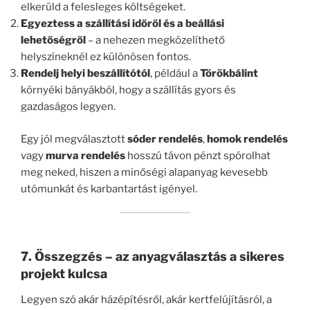
elkerüld a felesleges költségeket.
Egyeztess a szállítási időről és a beállási
lehetőségről
– a nehezen megközelíthető
helyszíneknél ez különösen fontos.
Rendelj helyi beszállítótól
, például a
Törökbálint
környéki bányákból, hogy a szállítás gyors és
gazdaságos legyen.
Egy jól megválasztott
sóder rendelés
,
homok rendelés
vagy
murva rendelés
hosszú távon pénzt spórolhat
meg neked, hiszen a minőségi alapanyag kevesebb
utómunkát és karbantartást igényel.
7. Összegzés – az anyagválasztás a sikeres
projekt kulcsa
Legyen szó akár házépítésről, akár kertfelújításról, a