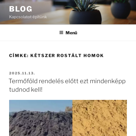
Tartalomhoz
BLOG
Kapcsolatot építünk
Menü
CÍMKE:
KÉTSZER ROSTÁLT HOMOK
BEKÜLDVE:
2025.11.13.
Termőföld rendelés előtt ezt mindenképp
tudnod kell!