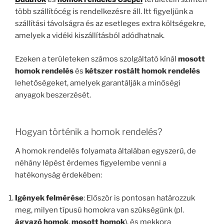
több szállítócég is rendelkezésre áll. Itt figyeljünk a
szállítási távolságra és az esetleges extra költségekre,
amelyek a vidéki kiszállításból adódhatnak.
Ezeken a területeken számos szolgáltató kínál
mosott
homok rendelés
és
kétszer rostált homok rendelés
lehetőségeket, amelyek garantálják a minőségi
anyagok beszerzését.
Hogyan történik a homok rendelés?
A homok rendelés folyamata általában egyszerű, de
néhány lépést érdemes figyelembe venni a
hatékonyság érdekében:
Igények felmérése
: Először is pontosan határozzuk
meg, milyen típusú homokra van szükségünk (pl.
ágyazó homok
,
mosott homok
), és mekkora