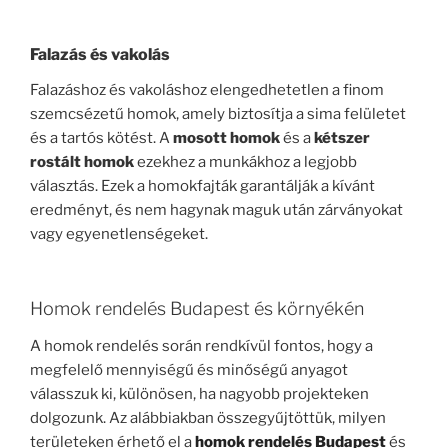
Falazás és vakolás
Falazáshoz és vakoláshoz elengedhetetlen a finom
szemcsézetű homok, amely biztosítja a sima felületet
és a tartós kötést. A
mosott homok
és a
kétszer
rostált homok
ezekhez a munkákhoz a legjobb
választás. Ezek a homokfajták garantálják a kívánt
eredményt, és nem hagynak maguk után zárványokat
vagy egyenetlenségeket.
Homok rendelés Budapest és környékén
A homok rendelés során rendkívül fontos, hogy a
megfelelő mennyiségű és minőségű anyagot
válasszuk ki, különösen, ha nagyobb projekteken
dolgozunk. Az alábbiakban összegyűjtöttük, milyen
területeken érhető el a
homok rendelés Budapest
és