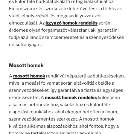
és különféle burkolatok alatti réteg kialakításához.
Finomszemcsés szerkezete lehetővé teszi a térkövek
stabil elhelyezését, és megakadályozza azok
elmozdulását. Az
ágyazó homok rendelés
során
érdemes olyan forgalmazót választani, aki garantálni
tudja az állandó szemcseméretet és a szennyeződések
nélküli anyagot.
Mosott homok
A
mosott homok
rendkívül népszerű az építkezéseken,
mivel a mosási folyamat során eltávolítják belőle a
szennyeződéseket, így garantálva a tiszta és egységes
szemcsézetet. A
mosott homok rendelés
különösen
alkalmas betonozáshoz, vakoláshoz és különféle
alapozási munkákhoz, ahol elengedhetetlen a finom,
szennyeződésmentes szerkezet. A mosott homok
kiválóan alkalmas alapozásokhoz, ahol fontos, hogy a
homok ne tartalmazzon agyagot vagy egyéb