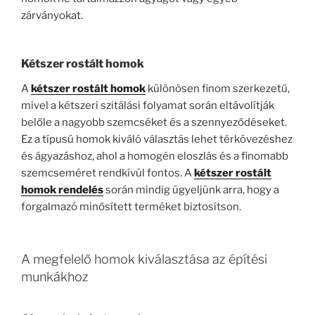
zárványokat.
Kétszer rostált homok
A
kétszer rostált homok
különösen finom szerkezetű,
mivel a kétszeri szitálási folyamat során eltávolítják
belőle a nagyobb szemcséket és a szennyeződéseket.
Ez a típusú homok kiváló választás lehet térkövezéshez
és ágyazáshoz, ahol a homogén eloszlás és a finomabb
szemcseméret rendkívül fontos. A
kétszer rostált
homok rendelés
során mindig ügyeljünk arra, hogy a
forgalmazó minősített terméket biztosítson.
A megfelelő homok kiválasztása az építési
munkákhoz