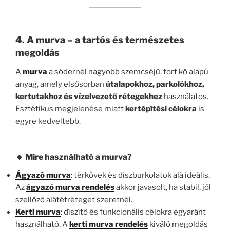
4. A murva – a tartós és természetes
megoldás
A
murva
a sódernél nagyobb szemcséjű, tört kő alapú
anyag, amely elsősorban
útalapokhoz, parkolókhoz,
kertutakhoz és vízelvezető rétegekhez
használatos.
Esztétikus megjelenése miatt
kertépítési célokra
is
egyre kedveltebb.
🔹 Mire használható a murva?
Ágyazó murva
: térkövek és díszburkolatok alá ideális.
Az
ágyazó murva rendelés
akkor javasolt, ha stabil, jól
szellőző alátétréteget szeretnél.
Kerti murva
: díszítő és funkcionális célokra egyaránt
használható. A
kerti murva rendelés
kiváló megoldás