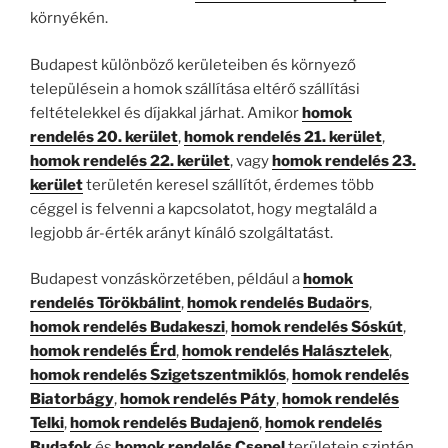
környékén.
Budapest különböző kerületeiben és környező
településein a homok szállítása eltérő szállítási
feltételekkel és díjakkal járhat. Amikor
homok
rendelés 20. kerület
,
homok rendelés 21. kerület
,
homok rendelés 22. kerület
, vagy
homok rendelés 23.
kerület
területén keresel szállítót, érdemes több
céggel is felvenni a kapcsolatot, hogy megtaláld a
legjobb ár-érték arányt kínáló szolgáltatást.
Budapest vonzáskörzetében, például a
homok
rendelés Törökbálint
,
homok rendelés Budaörs
,
homok rendelés Budakeszi
,
homok rendelés Sóskút
,
homok rendelés Érd
,
homok rendelés Halásztelek
,
homok rendelés Szigetszentmiklós
,
homok rendelés
Biatorbágy
,
homok rendelés Páty
,
homok rendelés
Telki
,
homok rendelés Budajenő
,
homok rendelés
Budafok
és
homok rendelés Csepel
területein szintén