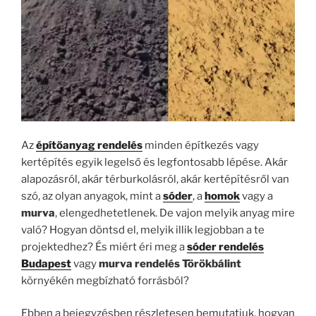
Az
építőanyag rendelés
minden építkezés vagy
kertépítés egyik legelső és legfontosabb lépése. Akár
alapozásról, akár térburkolásról, akár kertépítésről van
szó, az olyan anyagok, mint a
sóder
, a
homok
vagy a
murva
, elengedhetetlenek. De vajon melyik anyag mire
való? Hogyan döntsd el, melyik illik legjobban a te
projektedhez? És miért éri meg a
sóder rendelés
Budapest
vagy
murva rendelés Törökbálint
környékén megbízható forrásból?
Ebben a bejegyzésben részletesen bemutatjuk, hogyan