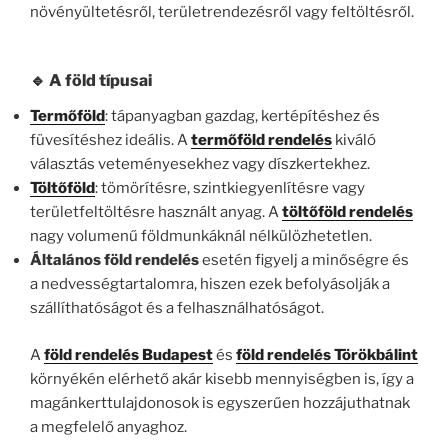
növényültetésről, területrendezésről vagy feltöltésről.
🔹 A föld típusai
Termőföld
: tápanyagban gazdag, kertépítéshez és
füvesítéshez ideális. A
termőföld rendelés
kiváló
választás veteményesekhez vagy díszkertekhez.
Töltőföld
: tömörítésre, szintkiegyenlítésre vagy
területfeltöltésre használt anyag. A
töltőföld rendelés
nagy volumenű földmunkáknál nélkülözhetetlen.
Általános föld rendelés
esetén figyelj a minőségre és
a nedvességtartalomra, hiszen ezek befolyásolják a
szállíthatóságot és a felhasználhatóságot.
A
föld rendelés Budapest
és
föld rendelés Törökbálint
környékén elérhető akár kisebb mennyiségben is, így a
magánkerttulajdonosok is egyszerűen hozzájuthatnak
a megfelelő anyaghoz.