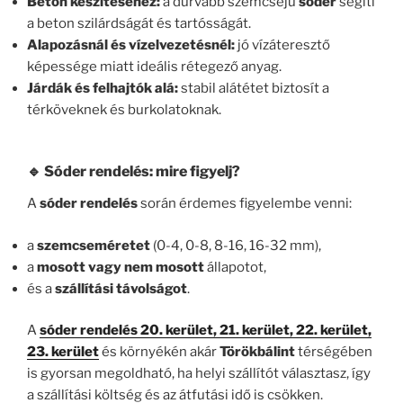
Beton készítéséhez:
a durvább szemcséjű
sóder
segíti
a beton szilárdságát és tartósságát.
Alapozásnál és vízelvezetésnél:
jó vízáteresztő
képessége miatt ideális rétegező anyag.
Járdák és felhajtók alá:
stabil alátétet biztosít a
térköveknek és burkolatoknak.
🔹 Sóder rendelés: mire figyelj?
A
sóder rendelés
során érdemes figyelembe venni:
a
szemcseméretet
(0-4, 0-8, 8-16, 16-32 mm),
a
mosott vagy nem mosott
állapotot,
és a
szállítási távolságot
.
A
sóder rendelés 20. kerület, 21. kerület, 22. kerület,
23. kerület
és környékén akár
Törökbálint
térségében
is gyorsan megoldható, ha helyi szállítót választasz, így
a szállítási költség és az átfutási idő is csökken.