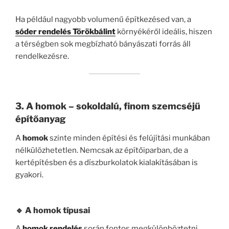
Ha például nagyobb volumenű építkezésed van, a
sóder rendelés Törökbálint
környékéről ideális, hiszen
a térségben sok megbízható bányászati forrás áll
rendelkezésre.
3. A homok – sokoldalú, finom szemcséjű
építőanyag
A
homok
szinte minden építési és felújítási munkában
nélkülözhetetlen. Nemcsak az építőiparban, de a
kertépítésben és a díszburkolatok kialakításában is
gyakori.
🔹 A homok típusai
A
homok rendelés
során fontos megkülönböztetni,