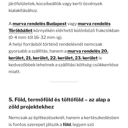
járófelületek, kocsibeállók vagy kerti ösvények
kialakításához.
A
murva rendelés Budapest
vagy
murva rendelés
Törökbálint
környékén elérhető különböző frakciókban
(0-4 mm-től 16-32 mm-ig).
A helyi forrásból történő rendelésnél nemcsak
gyorsabb a szállítás, hanem a
murva rendelés 20.
kerület, 21. kerület, 22. kerület, 23. kerület
is
kedvezőbbek lehetnek a szállítási költség csökkentése
miatt.
5. Föld, termőföld és töltőföld – az alap a
zöld projektekhez
Nemcsak az építkezéseknél, hanem a kertészkedésben
is fontos szerepet játszik a
föld
, legyen szó