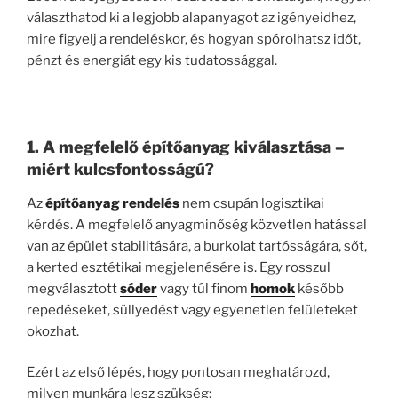
választhatod ki a legjobb alapanyagot az igényeidhez,
mire figyelj a rendeléskor, és hogyan spórolhatsz időt,
pénzt és energiát egy kis tudatossággal.
1. A megfelelő építőanyag kiválasztása –
miért kulcsfontosságú?
Az
építőanyag rendelés
nem csupán logisztikai
kérdés. A megfelelő anyagminőség közvetlen hatással
van az épület stabilitására, a burkolat tartósságára, sőt,
a kerted esztétikai megjelenésére is. Egy rosszul
megválasztott
sóder
vagy túl finom
homok
később
repedéseket, süllyedést vagy egyenetlen felületeket
okozhat.
Ezért az első lépés, hogy pontosan meghatározd,
milyen munkára lesz szükség: