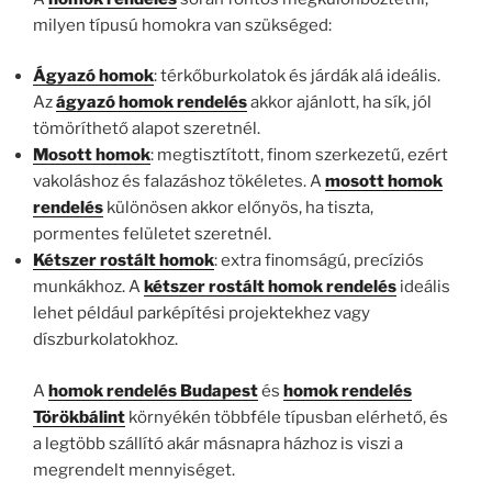
milyen típusú homokra van szükséged:
Ágyazó homok
: térkőburkolatok és járdák alá ideális.
Az
ágyazó homok rendelés
akkor ajánlott, ha sík, jól
tömöríthető alapot szeretnél.
Mosott homok
: megtisztított, finom szerkezetű, ezért
vakoláshoz és falazáshoz tökéletes. A
mosott homok
rendelés
különösen akkor előnyös, ha tiszta,
pormentes felületet szeretnél.
Kétszer rostált homok
: extra finomságú, precíziós
munkákhoz. A
kétszer rostált homok rendelés
ideális
lehet például parképítési projektekhez vagy
díszburkolatokhoz.
A
homok rendelés Budapest
és
homok rendelés
Törökbálint
környékén többféle típusban elérhető, és
a legtöbb szállító akár másnapra házhoz is viszi a
megrendelt mennyiséget.