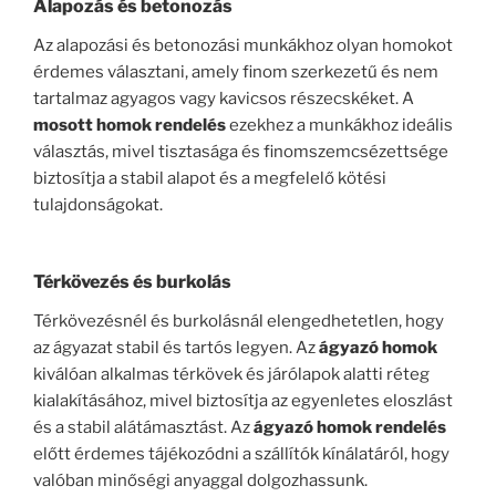
Alapozás és betonozás
Az alapozási és betonozási munkákhoz olyan homokot
érdemes választani, amely finom szerkezetű és nem
tartalmaz agyagos vagy kavicsos részecskéket. A
mosott homok rendelés
ezekhez a munkákhoz ideális
választás, mivel tisztasága és finomszemcsézettsége
biztosítja a stabil alapot és a megfelelő kötési
tulajdonságokat.
Térkövezés és burkolás
Térkövezésnél és burkolásnál elengedhetetlen, hogy
az ágyazat stabil és tartós legyen. Az
ágyazó homok
kiválóan alkalmas térkövek és járólapok alatti réteg
kialakításához, mivel biztosítja az egyenletes eloszlást
és a stabil alátámasztást. Az
ágyazó homok rendelés
előtt érdemes tájékozódni a szállítók kínálatáról, hogy
valóban minőségi anyaggal dolgozhassunk.