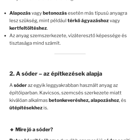
Alapozás
vagy
betonozás
esetén más típusú anyagra
lesz szükség, mint például
térkő ágyazáshoz
vagy
kertfeltöltéshez
.
Az anyag szemszerkezete, vízáteresztő képessége és
tisztasága mind számít.
2. A sóder – az építkezések alapja
A
sóder
az egyik leggyakrabban használt anyag az
építőiparban. Kavicsos, szemcsés szerkezete miatt
kiválóan alkalmas
betonkeveréshez, alapozáshoz
, és
útépítésekhez
is.
🔹 Mire jó a sóder?