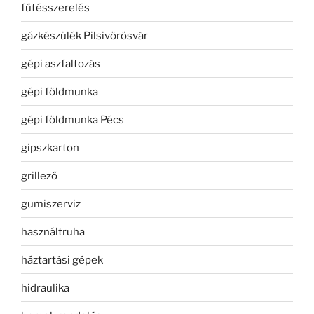
fűtésszerelés
gázkészülék Pilsivörösvár
gépi aszfaltozás
gépi földmunka
gépi földmunka Pécs
gipszkarton
grillező
gumiszerviz
használtruha
háztartási gépek
hidraulika