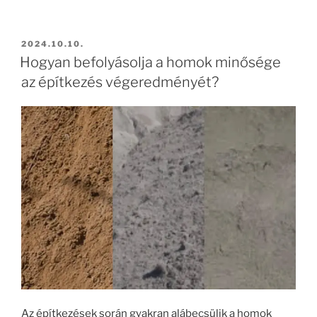
BEKÜLDVE:
2024.10.10.
Hogyan befolyásolja a homok minősége
az építkezés végeredményét?
Az építkezések során gyakran alábecsülik a homok