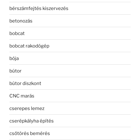
bérszámfejtés kiszervezés
betonozás
bobcat
bobcat rakodógép
bója
bútor
bútor diszkont
CNC marás
cserepes lemez
cserépkályha építés
csőtörés bemérés