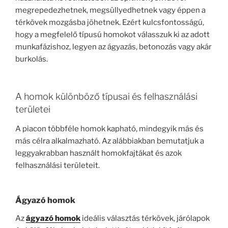
megrepedezhetnek, megsüllyedhetnek vagy éppen a
térkövek mozgásba jöhetnek. Ezért kulcsfontosságú,
hogy a megfelelő típusú homokot válasszuk ki az adott
munkafázishoz, legyen az ágyazás, betonozás vagy akár
burkolás.
A homok különböző típusai és felhasználási
területei
A piacon többféle homok kapható, mindegyik más és
más célra alkalmazható. Az alábbiakban bemutatjuk a
leggyakrabban használt homokfajtákat és azok
felhasználási területeit.
Ágyazó homok
Az
ágyazó homok
ideális választás térkövek, járólapok