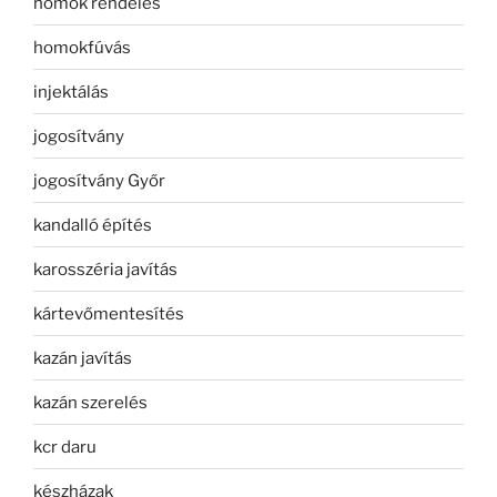
homok rendelés
homokfúvás
injektálás
jogosítvány
jogosítvány Győr
kandalló építés
karosszéria javítás
kártevőmentesítés
kazán javítás
kazán szerelés
kcr daru
készházak