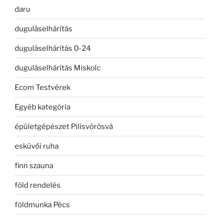
daru
duguláselhárítás
duguláselhárítás 0-24
duguláselhárítás Miskolc
Ecom Testvérek
Egyéb kategória
épületgépészet Pilisvörösvá
esküvői ruha
finn szauna
föld rendelés
földmunka Pécs