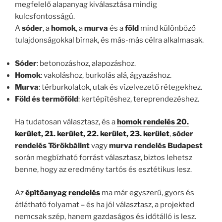
megfelelő alapanyag kiválasztása mindig
kulcsfontosságú.
A
sóder
, a
homok
, a
murva
és a
föld
mind különböző
tulajdonságokkal bírnak, és más-más célra alkalmasak.
Sóder
: betonozáshoz, alapozáshoz.
Homok
: vakoláshoz, burkolás alá, ágyazáshoz.
Murva
: térburkolatok, utak és vízelvezető rétegekhez.
Föld és termőföld
: kertépítéshez, tereprendezéshez.
Ha tudatosan választasz, és a
homok rendelés 20.
kerület, 21. kerület, 22. kerület, 23. kerület
,
sóder
rendelés Törökbálint
vagy
murva rendelés Budapest
során megbízható forrást választasz, biztos lehetsz
benne, hogy az eredmény tartós és esztétikus lesz.
Az
építőanyag rendelés
ma már egyszerű, gyors és
átlátható folyamat – és ha jól választasz, a projekted
nemcsak szép, hanem gazdaságos és időtálló is lesz.