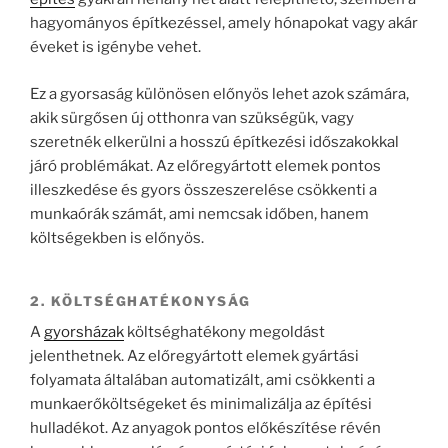
hagyományos építkezéssel, amely hónapokat vagy akár
éveket is igénybe vehet.
Ez a gyorsaság különösen előnyös lehet azok számára,
akik sürgősen új otthonra van szükségük, vagy
szeretnék elkerülni a hosszú építkezési időszakokkal
járó problémákat. Az előregyártott elemek pontos
illeszkedése és gyors összeszerelése csökkenti a
munkaórák számát, ami nemcsak időben, hanem
költségekben is előnyös.
2. KÖLTSÉGHATÉKONYSÁG
A
gyorsházak
költséghatékony megoldást
jelenthetnek. Az előregyártott elemek gyártási
folyamata általában automatizált, ami csökkenti a
munkaerőköltségeket és minimalizálja az építési
hulladékot. Az anyagok pontos előkészítése révén