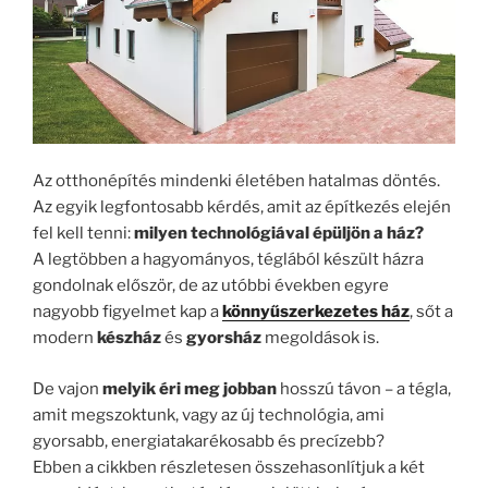
Az otthonépítés mindenki életében hatalmas döntés.
Az egyik legfontosabb kérdés, amit az építkezés elején
fel kell tenni:
milyen technológiával épüljön a ház?
A legtöbben a hagyományos, téglából készült házra
gondolnak először, de az utóbbi években egyre
nagyobb figyelmet kap a
könnyűszerkezetes ház
, sőt a
modern
készház
és
gyorsház
megoldások is.
De vajon
melyik éri meg jobban
hosszú távon – a tégla,
amit megszoktunk, vagy az új technológia, ami
gyorsabb, energiatakarékosabb és precízebb?
Ebben a cikkben részletesen összehasonlítjuk a két