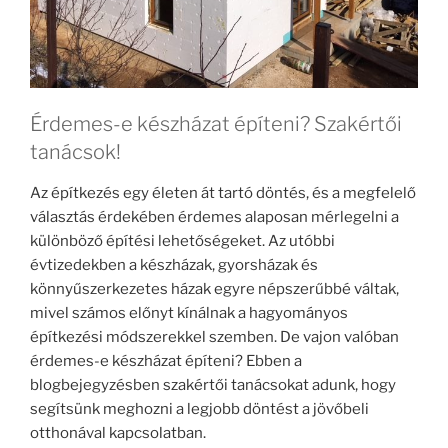
Érdemes-e készházat építeni? Szakértői
tanácsok!
Az építkezés egy életen át tartó döntés, és a megfelelő
választás érdekében érdemes alaposan mérlegelni a
különböző építési lehetőségeket. Az utóbbi
évtizedekben a készházak, gyorsházak és
könnyűszerkezetes házak egyre népszerűbbé váltak,
mivel számos előnyt kínálnak a hagyományos
építkezési módszerekkel szemben. De vajon valóban
érdemes-e készházat építeni? Ebben a
blogbejegyzésben szakértői tanácsokat adunk, hogy
segítsünk meghozni a legjobb döntést a jövőbeli
otthonával kapcsolatban.