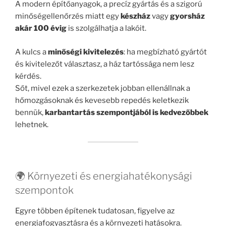
A modern építőanyagok, a precíz gyártás és a szigorú
minőségellenőrzés miatt egy
készház
vagy
gyorsház
akár 100 évig
is szolgálhatja a lakóit.
A kulcs a
minőségi kivitelezés
: ha megbízható gyártót
és kivitelezőt választasz, a ház tartóssága nem lesz
kérdés.
Sőt, mivel ezek a szerkezetek jobban ellenállnak a
hőmozgásoknak és kevesebb repedés keletkezik
bennük,
karbantartás szempontjából is kedvezőbbek
lehetnek.
🌍 Környezeti és energiahatékonysági
szempontok
Egyre többen építenek tudatosan, figyelve az
energiafogyasztásra és a környezeti hatásokra.