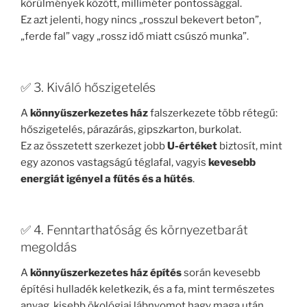
körülmények között, milliméter pontossággal.
Ez azt jelenti, hogy nincs „rosszul bekevert beton”,
„ferde fal” vagy „rossz idő miatt csúszó munka”.
✅ 3. Kiváló hőszigetelés
A
könnyűszerkezetes ház
falszerkezete több rétegű:
hőszigetelés, párazárás, gipszkarton, burkolat.
Ez az összetett szerkezet jobb
U-értéket
biztosít, mint
egy azonos vastagságú téglafal, vagyis
kevesebb
energiát igényel a fűtés és a hűtés
.
✅ 4. Fenntarthatóság és környezetbarát
megoldás
A
könnyűszerkezetes ház építés
során kevesebb
építési hulladék keletkezik, és a fa, mint természetes
anyag, kisebb ökológiai lábnyomot hagy maga után.