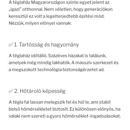
A téglaház Magyarországon szinte egyet jelent az
„igazi” otthonnal. Nem véletlen, hogy generációkon
keresztül ez volt a legelterjedtebb építési mód.
Nézzük, milyen előnyei vannak:
✅ 1. Tartósság és hagyomány
A téglaház időtálló. Százéves házakat is találunk,
amelyek még mindig lakhatók. A masszív szerkezet és
a megszokott technológia biztonságérzetet ad.
✅ 2. Hőtároló képesség
A tégla fal lassan melegszik fel és hűl le, ami stabil
belső hőmérsékletet biztosít. Ez különösen előnyös, ha
valaki nem szereti a gyors hőmérséklet-ingadozásokat.