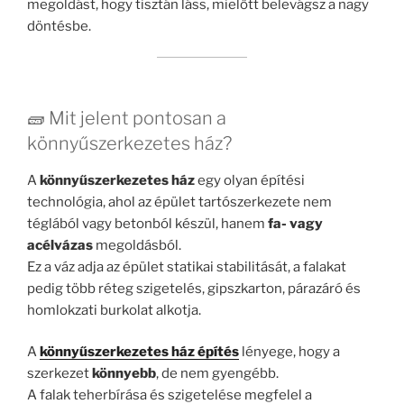
megoldást, hogy tisztán láss, mielőtt belevágsz a nagy
döntésbe.
🧱 Mit jelent pontosan a
könnyűszerkezetes ház?
A
könnyűszerkezetes ház
egy olyan építési
technológia, ahol az épület tartószerkezete nem
téglából vagy betonból készül, hanem
fa- vagy
acélvázas
megoldásból.
Ez a váz adja az épület statikai stabilitását, a falakat
pedig több réteg szigetelés, gipszkarton, párazáró és
homlokzati burkolat alkotja.
A
könnyűszerkezetes ház építés
lényege, hogy a
szerkezet
könnyebb
, de nem gyengébb.
A falak teherbírása és szigetelése megfelel a