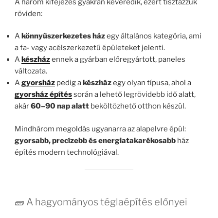
A három kifejezés gyakran keveredik, ezért tisztázzuk
röviden:
A
könnyűszerkezetes ház
egy általános kategória, ami
a fa- vagy acélszerkezetű épületeket jelenti.
A
készház
ennek a gyárban előregyártott, paneles
változata.
A
gyorsház
pedig a
készház
egy olyan típusa, ahol a
gyorsház építés
során a lehető legrövidebb idő alatt,
akár
60–90 nap alatt
beköltözhető otthon készül.
Mindhárom megoldás ugyanarra az alapelvre épül:
gyorsabb, precízebb és energiatakarékosabb
ház
építés modern technológiával.
🧱 A hagyományos téglaépítés előnyei