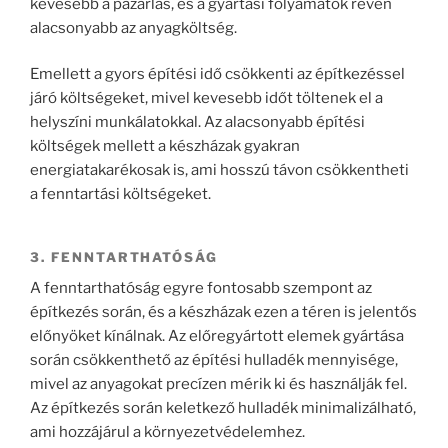
kevesebb a pazarlás, és a gyártási folyamatok révén
alacsonyabb az anyagköltség.
Emellett a gyors építési idő csökkenti az építkezéssel
járó költségeket, mivel kevesebb időt töltenek el a
helyszíni munkálatokkal. Az alacsonyabb építési
költségek mellett a készházak gyakran
energiatakarékosak is, ami hosszú távon csökkentheti
a fenntartási költségeket.
3. FENNTARTHATÓSÁG
A fenntarthatóság egyre fontosabb szempont az
építkezés során, és a készházak ezen a téren is jelentős
előnyöket kínálnak. Az előregyártott elemek gyártása
során csökkenthető az építési hulladék mennyisége,
mivel az anyagokat precízen mérik ki és használják fel.
Az építkezés során keletkező hulladék minimalizálható,
ami hozzájárul a környezetvédelemhez.