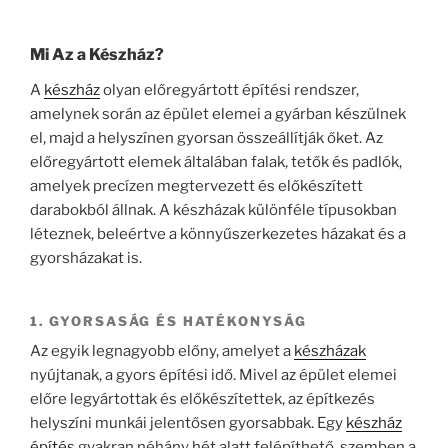
Mi Az a Készház?
A
készház
olyan előregyártott építési rendszer,
amelynek során az épület elemei a gyárban készülnek
el, majd a helyszínen gyorsan összeállítják őket. Az
előregyártott elemek általában falak, tetők és padlók,
amelyek precízen megtervezett és előkészített
darabokból állnak. A készházak különféle típusokban
léteznek, beleértve a könnyűszerkezetes házakat és a
gyorsházakat is.
1. GYORSASÁG ÉS HATÉKONYSÁG
Az egyik legnagyobb előny, amelyet a
készházak
nyújtanak, a gyors építési idő. Mivel az épület elemei
előre legyártottak és előkészítettek, az építkezés
helyszíni munkái jelentősen gyorsabbak. Egy
készház
építés
gyakran néhány hét alatt felépíthető, szemben a