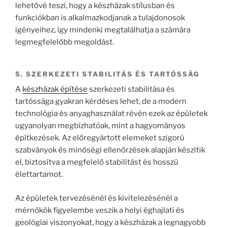
lehetővé teszi, hogy a készházak stílusban és
funkciókban is alkalmazkodjanak a tulajdonosok
igényeihez, így mindenki megtalálhatja a számára
legmegfelelőbb megoldást.
5. SZERKEZETI STABILITÁS ÉS TARTÓSSÁG
A
készházak építése
szerkezeti stabilitása és
tartóssága gyakran kérdéses lehet, de a modern
technológia és anyaghasználat révén ezek az épületek
ugyanolyan megbízhatóak, mint a hagyományos
építkezések. Az előregyártott elemeket szigorú
szabványok és minőségi ellenőrzések alapján készítik
el, biztosítva a megfelelő stabilitást és hosszú
élettartamot.
Az épületek tervezésénél és kivitelezésénél a
mérnökök figyelembe veszik a helyi éghajlati és
geológiai viszonyokat, hogy a készházak a legnagyobb