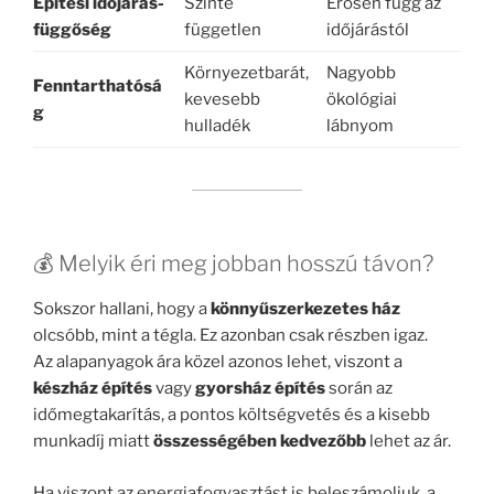
Építési időjárás-
Szinte
Erősen függ az
függőség
független
időjárástól
Környezetbarát,
Nagyobb
Fenntarthatósá
kevesebb
ökológiai
g
hulladék
lábnyom
💰 Melyik éri meg jobban hosszú távon?
Sokszor hallani, hogy a
könnyűszerkezetes ház
olcsóbb, mint a tégla. Ez azonban csak részben igaz.
Az alapanyagok ára közel azonos lehet, viszont a
készház építés
vagy
gyorsház építés
során az
időmegtakarítás, a pontos költségvetés és a kisebb
munkadíj miatt
összességében kedvezőbb
lehet az ár.
Ha viszont az energiafogyasztást is beleszámoljuk, a