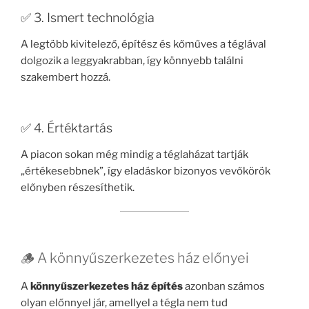
✅ 3. Ismert technológia
A legtöbb kivitelező, építész és kőműves a téglával
dolgozik a leggyakrabban, így könnyebb találni
szakembert hozzá.
✅ 4. Értéktartás
A piacon sokan még mindig a téglaházat tartják
„értékesebbnek”, így eladáskor bizonyos vevőkörök
előnyben részesíthetik.
🪵 A könnyűszerkezetes ház előnyei
A
könnyűszerkezetes ház építés
azonban számos
olyan előnnyel jár, amellyel a tégla nem tud