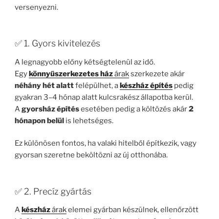
versenyezni.
✅ 1. Gyors kivitelezés
A legnagyobb előny kétségtelenül az idő.
Egy
könnyűszerkezetes ház
árak
szerkezete akár
néhány hét alatt
felépülhet, a
készház építés
pedig
gyakran 3–4 hónap alatt kulcsrakész állapotba kerül.
A
gyorsház építés
esetében pedig a költözés akár
2
hónapon belül
is lehetséges.
Ez különösen fontos, ha valaki hitelből építkezik, vagy
gyorsan szeretne beköltözni az új otthonába.
✅ 2. Precíz gyártás
A
készház
árak
elemei gyárban készülnek, ellenőrzött