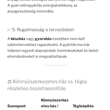
A gyári előregyártás energiahatékony, az
anyagveszteség minimális.
✅ 5. Rugalmasság a tervezésben
A
készház
vagy
gyorsház
esetében nem kell
sablontervekhez ragaszkodni. A gyártók ma már
teljesen egyedi alaprajzokat, homlokzatokat és belső
elrendezéseket is megvalósítanak.
⚖️ Könnyűszerkezetes ház vs. tégla:
részletes összehasonlítás
Könnyűszerkez
Szempont
etes ház /
Téglaépítés