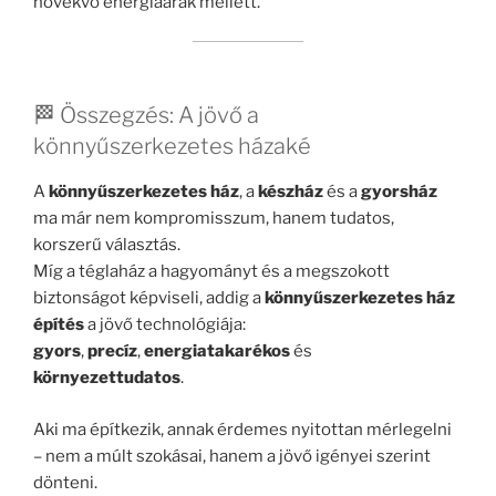
növekvő energiaárak mellett.
🏁 Összegzés: A jövő a
könnyűszerkezetes házaké
A
könnyűszerkezetes ház
, a
készház
és a
gyorsház
ma már nem kompromisszum, hanem tudatos,
korszerű választás.
Míg a téglaház a hagyományt és a megszokott
biztonságot képviseli, addig a
könnyűszerkezetes ház
építés
a jövő technológiája:
gyors
,
precíz
,
energiatakarékos
és
környezettudatos
.
Aki ma építkezik, annak érdemes nyitottan mérlegelni
– nem a múlt szokásai, hanem a jövő igényei szerint
dönteni.