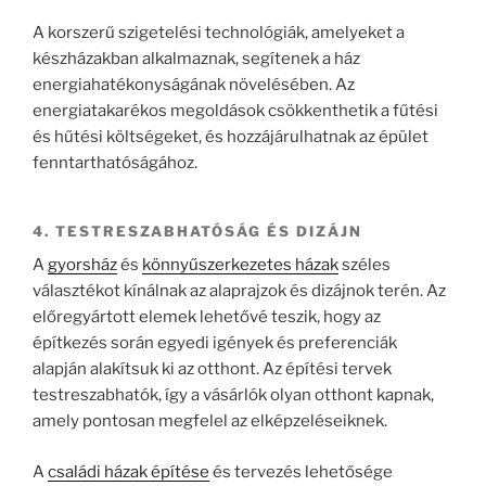
A korszerű szigetelési technológiák, amelyeket a
készházakban alkalmaznak, segítenek a ház
energiahatékonyságának növelésében. Az
energiatakarékos megoldások csökkenthetik a fűtési
és hűtési költségeket, és hozzájárulhatnak az épület
fenntarthatóságához.
4. TESTRESZABHATÓSÁG ÉS DIZÁJN
A
gyorsház
és
könnyűszerkezetes házak
széles
választékot kínálnak az alaprajzok és dizájnok terén. Az
előregyártott elemek lehetővé teszik, hogy az
építkezés során egyedi igények és preferenciák
alapján alakítsuk ki az otthont. Az építési tervek
testreszabhatók, így a vásárlók olyan otthont kapnak,
amely pontosan megfelel az elképzeléseiknek.
A
családi házak építése
és tervezés lehetősége