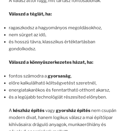
A válasz attól függ, mit tartasz fontosabbnak.
Válaszd a téglát, ha:
ragaszkodsz a hagyományos megoldásokhoz,
nem sürget az idő,
és hosszú távra, klasszikus értéktartásban
gondolkodsz.
Válaszd a könnyűszerkezetes házat, ha:
fontos számodra a
gyorsaság
,
előre kalkulálható költségvetést szeretnél,
energiatakarékos és fenntartható otthont akarsz,
és a legújabb technológiát részesíted előnyben.
A
készház építés
vagy
gyorsház építés
nem csupán
modern divat, hanem logikus válasz a mai építőipar
kihívásaira: dráguló anyagok, munkaerőhiány és