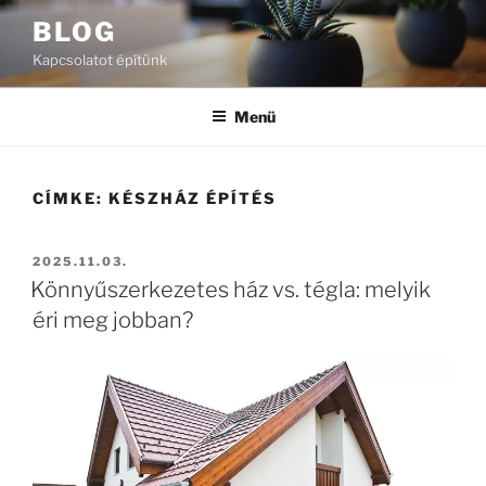
Tartalomhoz
BLOG
Kapcsolatot építünk
Menü
CÍMKE:
KÉSZHÁZ ÉPÍTÉS
BEKÜLDVE:
2025.11.03.
Könnyűszerkezetes ház vs. tégla: melyik
éri meg jobban?