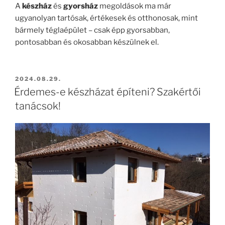
A
készház
és
gyorsház
megoldások ma már
ugyanolyan tartósak, értékesek és otthonosak, mint
bármely téglaépület – csak épp gyorsabban,
pontosabban és okosabban készülnek el.
BEKÜLDVE:
2024.08.29.
Érdemes-e készházat építeni? Szakértői
tanácsok!