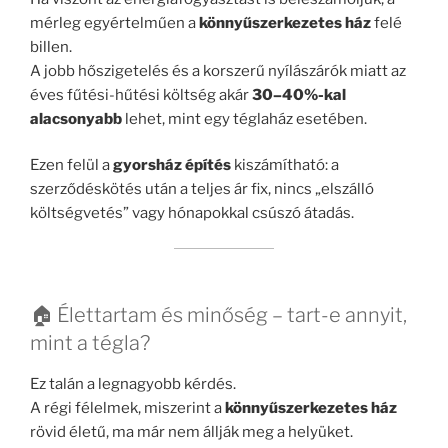
mérleg egyértelműen a
könnyűszerkezetes ház
felé
billen.
A jobb hőszigetelés és a korszerű nyílászárók miatt az
éves fűtési-hűtési költség akár
30–40%-kal
alacsonyabb
lehet, mint egy téglaház esetében.
Ezen felül a
gyorsház építés
kiszámítható: a
szerződéskötés után a teljes ár fix, nincs „elszálló
költségvetés” vagy hónapokkal csúszó átadás.
🏠 Élettartam és minőség – tart-e annyit,
mint a tégla?
Ez talán a legnagyobb kérdés.
A régi félelmek, miszerint a
könnyűszerkezetes ház
rövid életű, ma már nem állják meg a helyüket.