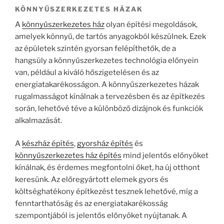
KÖNNYŰSZERKEZETES HÁZAK
A
könnyűszerkezetes ház
olyan építési megoldások,
amelyek könnyű, de tartós anyagokból készülnek. Ezek
az épületek szintén gyorsan felépíthetők, de a
hangsúly a könnyűszerkezetes technológia előnyein
van, például a kiváló hőszigetelésen és az
energiatakarékosságon. A könnyűszerkezetes házak
rugalmasságot kínálnak a tervezésben és az építkezés
során, lehetővé téve a különböző dizájnok és funkciók
alkalmazását.
A
készház építés
,
gyorsház építés
és
könnyűszerkezetes ház építés
mind jelentős előnyöket
kínálnak, és érdemes megfontolni őket, ha új otthont
keresünk. Az előregyártott elemek gyors és
költséghatékony építkezést tesznek lehetővé, míg a
fenntarthatóság és az energiatakarékosság
szempontjából is jelentős előnyöket nyújtanak. A