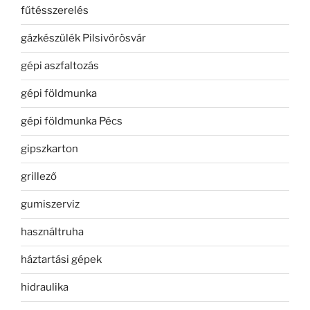
fűtésszerelés
gázkészülék Pilsivörösvár
gépi aszfaltozás
gépi földmunka
gépi földmunka Pécs
gipszkarton
grillező
gumiszerviz
használtruha
háztartási gépek
hidraulika