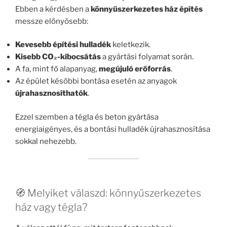
Ebben a kérdésben a
könnyűszerkezetes ház építés
messze előnyösebb:
Kevesebb építési hulladék
keletkezik.
Kisebb CO₂-kibocsátás
a gyártási folyamat során.
A fa, mint fő alapanyag,
megújuló erőforrás
.
Az épület későbbi bontása esetén az anyagok
újrahasznosíthatók
.
Ezzel szemben a tégla és beton gyártása
energiaigényes, és a bontási hulladék újrahasznosítása
sokkal nehezebb.
🧭 Melyiket válaszd: könnyűszerkezetes
ház vagy tégla?