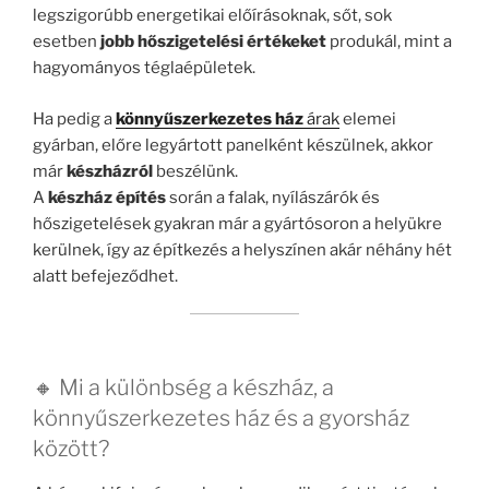
legszigorúbb energetikai előírásoknak, sőt, sok
esetben
jobb hőszigetelési értékeket
produkál, mint a
hagyományos téglaépületek.
Ha pedig a
könnyűszerkezetes ház
árak
elemei
gyárban, előre legyártott panelként készülnek, akkor
már
készházról
beszélünk.
A
készház építés
során a falak, nyílászárók és
hőszigetelések gyakran már a gyártósoron a helyükre
kerülnek, így az építkezés a helyszínen akár néhány hét
alatt befejeződhet.
🔸 Mi a különbség a készház, a
könnyűszerkezetes ház és a gyorsház
között?