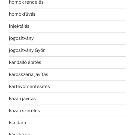
homok rendelés
homokfúvás
injektálás
jogosítvány
jogosítvány Győr
kandalló építés
karosszéria javítás
kártevőmentesítés
kazán javítás
kazán szerelés
kcr daru
készházak