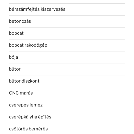
bérszámfejtés kiszervezés
betonozás
bobcat
bobcat rakodógép
bója
bútor
bútor diszkont
CNC marás
cserepes lemez
cserépkályha építés
csőtörés bemérés