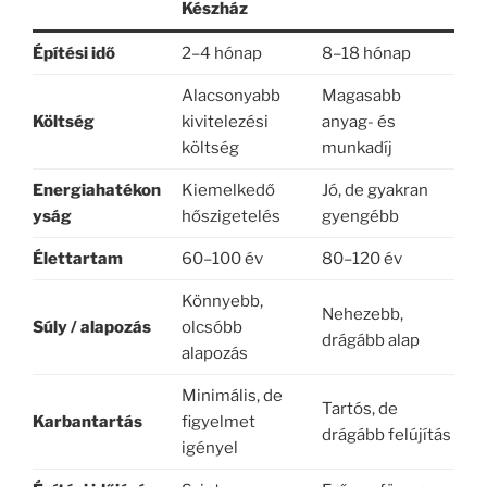
Készház
Építési idő
2–4 hónap
8–18 hónap
Alacsonyabb
Magasabb
Költség
kivitelezési
anyag- és
költség
munkadíj
Energiahatékon
Kiemelkedő
Jó, de gyakran
yság
hőszigetelés
gyengébb
Élettartam
60–100 év
80–120 év
Könnyebb,
Nehezebb,
Súly / alapozás
olcsóbb
drágább alap
alapozás
Minimális, de
Tartós, de
Karbantartás
figyelmet
drágább felújítás
igényel