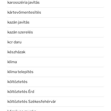
karosszéria javítás
kártevőmentesítés
kazán javítás
kazán szerelés
kcr daru
készházak
klíma
klíma telepítés
költöztetés
költöztetés Érd
költöztetés Székesfehérvár