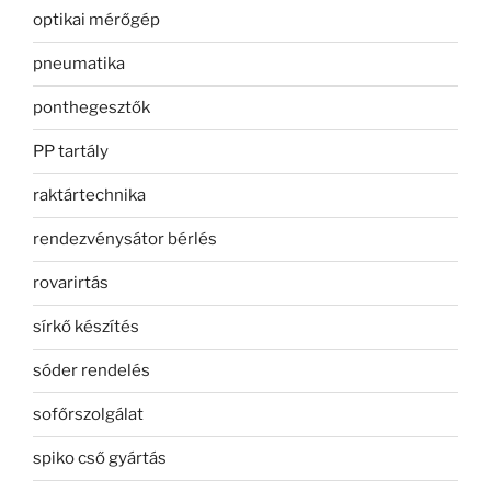
optikai mérőgép
pneumatika
ponthegesztők
PP tartály
raktártechnika
rendezvénysátor bérlés
rovarirtás
sírkő készítés
sóder rendelés
sofőrszolgálat
spiko cső gyártás