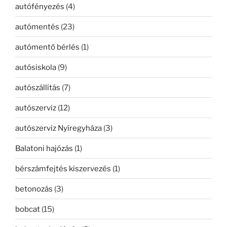
autófényezés
(4)
autómentés
(23)
autómentő bérlés
(1)
autósiskola
(9)
autószállítás
(7)
autószerviz
(12)
autószerviz Nyíregyháza
(3)
Balatoni hajózás
(1)
bérszámfejtés kiszervezés
(1)
betonozás
(3)
bobcat
(15)