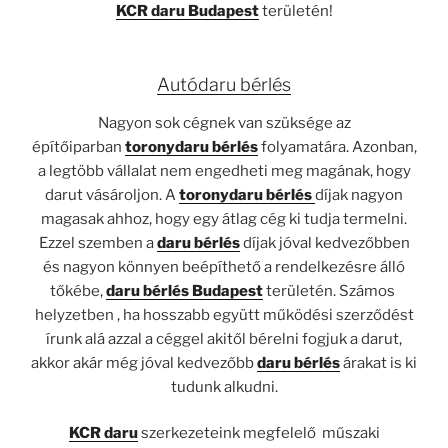
KCR daru Budapest
területén!
Autódaru bérlés
Nagyon sok cégnek van szüksége az
építőiparban
toronydaru bérlés
folyamatára. Azonban,
a legtöbb vállalat nem engedheti meg magának, hogy
darut vásároljon. A
toronydaru bérlés
díjak nagyon
magasak ahhoz, hogy egy átlag cég ki tudja termelni.
Ezzel szemben a
daru bérlés
díjak jóval kedvezőbben
és nagyon könnyen beépíthető a rendelkezésre álló
tőkébe,
daru bérlés Budapest
területén. Számos
helyzetben , ha hosszabb együtt működési szerződést
írunk alá azzal a céggel akitől bérelni fogjuk a darut,
akkor akár még jóval kedvezőbb
daru bérlés
árakat is ki
tudunk alkudni.
KCR daru
szerkezeteink megfelelő műszaki