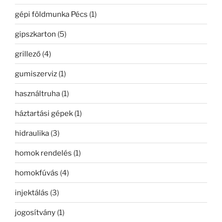
gépi földmunka Pécs
(1)
gipszkarton
(5)
grillező
(4)
gumiszerviz
(1)
használtruha
(1)
háztartási gépek
(1)
hidraulika
(3)
homok rendelés
(1)
homokfúvás
(4)
injektálás
(3)
jogosítvány
(1)