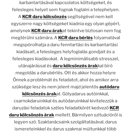
karbantartásával kapcsolatos költségeket, és
felesleges helyet sem fognak foglalni a telephelyen.
A
KCR daru kölcsönzés
segítségével nem kell
egyszerre nagy költségeket kiadnia egy olyan gépért,
amelynek
KCR daru árak
at tekintve biztosan nem fog
megtérülni számára. A
KCR daru bérlés
folyamatával
megspórolhatja a daru fenntartási és karbantartási
kiadásait, a felesleges helyfoglalás gondjait és a
felesleges kiadásokat. A legminimálisabb stresszel,
utánajárással és
daru kölcsönzés árak
kal bíró
megoldás a darubérlés. Ott és akkor hozza helyre
Önnek a problémát és feladatot, ahol és amikor arra
szüksége lesz és nem jelent majd jelentős
autódaru
kölcsönzés árak
at. Gólyadarus autóinkkal,
csarnokdaruinkkal és autódaruinkkal kivitelezzük a
daruzási feladatok széles feladatkörét kedvező
KCR
daru kölcsönzés árak
mellett. Bármilyen szituációról is
legyen szó. Szaktanácsaink szolgáltatásával, darus
ismereteinkkel és darus szakmai múltunkkal több