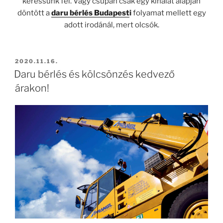
keressünk fel. Vagy csupán csak egy kínálat alapján
döntött a
daru bérlés
Budapest
i
folyamat mellett egy
adott irodánál, mert olcsók.
BEKÜLDVE:
2020.11.16.
Daru bérlés és kölcsönzés kedvező
árakon!