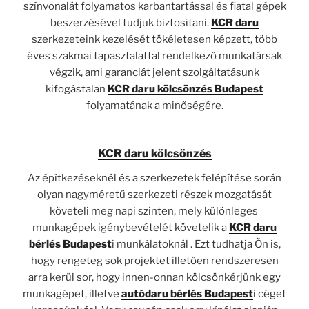
színvonalát folyamatos karbantartással és fiatal gépek
beszerzésével tudjuk biztosítani.
KCR daru
szerkezeteink kezelését tökéletesen képzett, több
éves szakmai tapasztalattal rendelkező munkatársak
végzik, ami garanciát jelent szolgáltatásunk
kifogástalan
KCR daru kölcsönzés Budapest
folyamatának a minőségére.
KCR daru kölcsönzés
Az építkezéseknél és a szerkezetek felépítése során
olyan nagyméretű szerkezeti részek mozgatását
követeli meg napi szinten, mely különleges
munkagépek igénybevételét követelik a
KCR daru
bérlés Budapest
i munkálatoknál . Ezt tudhatja Ön is,
hogy rengeteg sok projektet illetően rendszeresen
arra kerül sor, hogy innen-onnan kölcsönkérjünk egy
munkagépet, illetve
autódaru bérlés Budapest
i céget