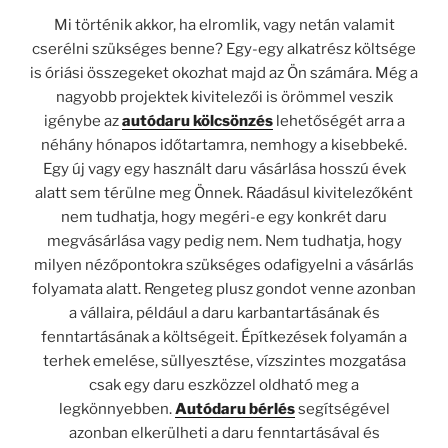
Mi történik akkor, ha elromlik, vagy netán valamit
cserélni szükséges benne? Egy-egy alkatrész költsége
is óriási összegeket okozhat majd az Ön számára. Még a
nagyobb projektek kivitelezői is örömmel veszik
igénybe az
autódaru kölcsönzés
lehetőségét arra a
néhány hónapos időtartamra, nemhogy a kisebbeké.
Egy új vagy egy használt daru vásárlása hosszú évek
alatt sem térülne meg Önnek. Ráadásul kivitelezőként
nem tudhatja, hogy megéri-e egy konkrét daru
megvásárlása vagy pedig nem. Nem tudhatja, hogy
milyen nézőpontokra szükséges odafigyelni a vásárlás
folyamata alatt. Rengeteg plusz gondot venne azonban
a vállaira, például a daru karbantartásának és
fenntartásának a költségeit. Építkezések folyamán a
terhek emelése, süllyesztése, vízszintes mozgatása
csak egy daru eszközzel oldható meg a
legkönnyebben.
Autódaru bérlés
segítségével
azonban elkerülheti a daru fenntartásával és