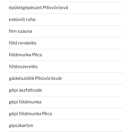
épületgépészet Pilisvörösvá
esküvői ruha
finn szauna
föld rendelés
földmunka Pécs
fűtésszerelés
gázkészülék Pilsivörösvár
gépi aszfaltozás
gépi földmunka
gépi földmunka Pécs
gipszkarton