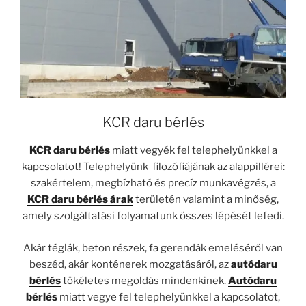
KCR daru bérlés
KCR daru bérlés
miatt vegyék fel telephelyünkkel a
kapcsolatot! Telephelyünk filozófiájának az alappillérei:
szakértelem, megbízható és precíz munkavégzés, a
KCR daru bérlés árak
területén valamint a minőség,
amely szolgáltatási folyamatunk összes lépését lefedi.
Akár téglák, beton részek, fa gerendák emeléséről van
beszéd, akár konténerek mozgatásáról, az
autódaru
bérlés
tökéletes megoldás mindenkinek.
Autódaru
bérlés
miatt vegye fel telephelyünkkel a kapcsolatot,