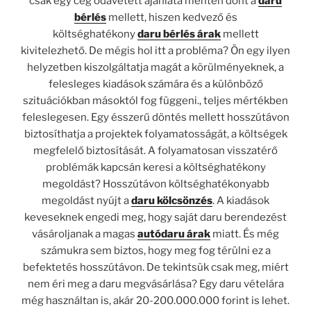
csak egy cég odavetett ajánlata mentén dönt a
daru
bérlés
mellett, hiszen kedvező és
költséghatékony
daru bérlés árak
mellett
kivitelezhető. De mégis hol itt a probléma? Ön egy ilyen
helyzetben kiszolgáltatja magát a körülményeknek, a
felesleges kiadások számára és a különböző
szituációkban másoktól fog függeni., teljes mértékben
feleslegesen. Egy ésszerű döntés mellett hosszútávon
biztosíthatja a projektek folyamatosságát, a költségek
megfelelő biztosítását. A folyamatosan visszatérő
problémák kapcsán keresi a költséghatékony
megoldást? Hosszútávon költséghatékonyabb
megoldást nyújt a
daru kölcsönzés
. A kiadások
keveseknek engedi meg, hogy saját daru berendezést
vásároljanak a magas
autódaru árak
miatt. És még
számukra sem biztos, hogy meg fog térülni ez a
befektetés hosszútávon. De tekintsük csak meg, miért
nem éri meg a daru megvásárlása? Egy daru vételára
még használtan is, akár 20-200.000.000 forint is lehet.