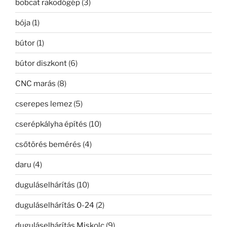
bobcat rakodógép
(3)
bója
(1)
bútor
(1)
bútor diszkont
(6)
CNC marás
(8)
cserepes lemez
(5)
cserépkályha építés
(10)
csőtörés bemérés
(4)
daru
(4)
duguláselhárítás
(10)
duguláselhárítás 0-24
(2)
duguláselhárítás Miskolc
(9)