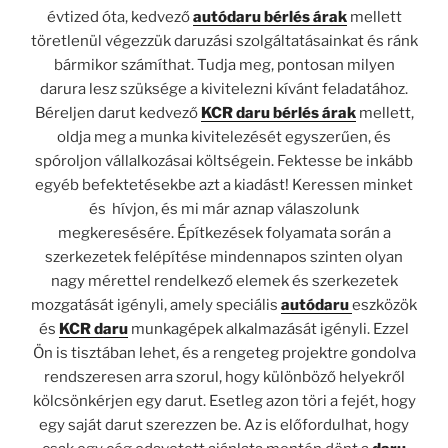
évtized óta, kedvező
autódaru bérlés árak
mellett
töretlenül végezzük daruzási szolgáltatásainkat és ránk
bármikor számíthat. Tudja meg, pontosan milyen
darura lesz szüksége a kivitelezni kívánt feladatához.
Béreljen darut kedvező
KCR daru bérlés árak
mellett,
oldja meg a munka kivitelezését egyszerűen, és
spóroljon vállalkozásai költségein. Fektesse be inkább
egyéb befektetésekbe azt a kiadást! Keressen minket
és hívjon, és mi már aznap válaszolunk
megkeresésére. Építkezések folyamata során a
szerkezetek felépítése mindennapos szinten olyan
nagy mérettel rendelkező elemek és szerkezetek
mozgatását igényli, amely speciális
autódaru
eszközök
és
KCR daru
munkagépek alkalmazását igényli. Ezzel
Ön is tisztában lehet, és a rengeteg projektre gondolva
rendszeresen arra szorul, hogy különböző helyekről
kölcsönkérjen egy darut. Esetleg azon töri a fejét, hogy
egy saját darut szerezzen be. Az is előfordulhat, hogy