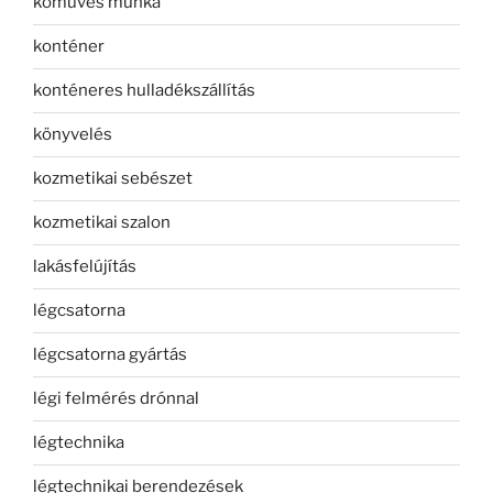
kőműves munka
konténer
konténeres hulladékszállítás
könyvelés
kozmetikai sebészet
kozmetikai szalon
lakásfelújítás
légcsatorna
légcsatorna gyártás
légi felmérés drónnal
légtechnika
légtechnikai berendezések