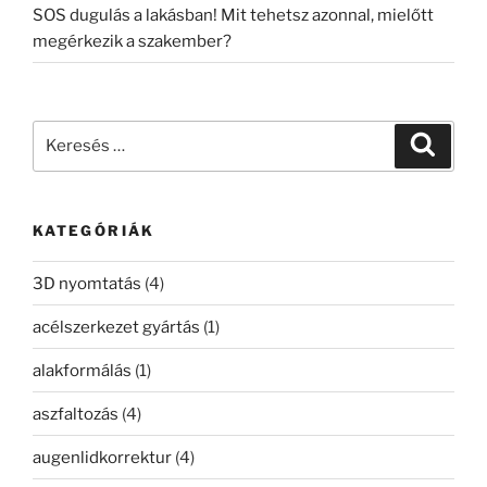
SOS dugulás a lakásban! Mit tehetsz azonnal, mielőtt
megérkezik a szakember?
Keresés
Keresé
a
következő
kifejezésre:
KATEGÓRIÁK
3D nyomtatás
(4)
acélszerkezet gyártás
(1)
alakformálás
(1)
aszfaltozás
(4)
augenlidkorrektur
(4)