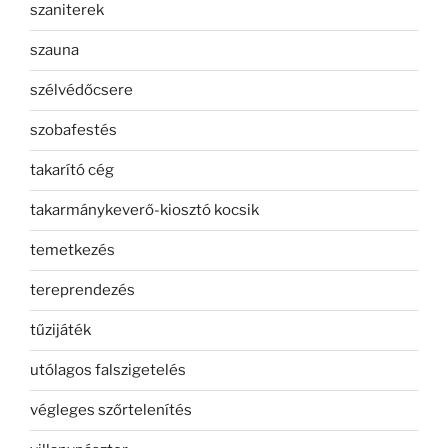
szaniterek
szauna
szélvédőcsere
szobafestés
takarító cég
takarmánykeverő-kiosztó kocsik
temetkezés
tereprendezés
tűzijáték
utólagos falszigetelés
végleges szőrtelenítés