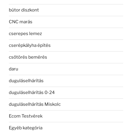
bútor diszkont
CNC marás
cserepes lemez
cserépkályha építés
csőtörés bemérés
daru
duguláselhárítás
duguláselhárítás 0-24
duguláselhárítás Miskolc
Ecom Testvérek
Egyéb kategória