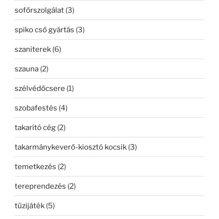
sofőrszolgálat
(3)
spiko cső gyártás
(3)
szaniterek
(6)
szauna
(2)
szélvédőcsere
(1)
szobafestés
(4)
takarító cég
(2)
takarmánykeverő-kiosztó kocsik
(3)
temetkezés
(2)
tereprendezés
(2)
tűzijáték
(5)