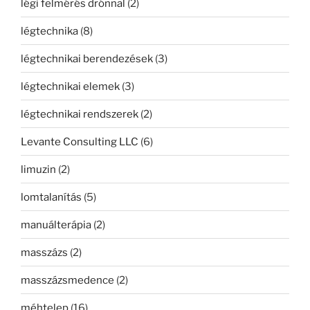
légi felmérés drónnal
(2)
légtechnika
(8)
légtechnikai berendezések
(3)
légtechnikai elemek
(3)
légtechnikai rendszerek
(2)
Levante Consulting LLC
(6)
limuzin
(2)
lomtalanítás
(5)
manuálterápia
(2)
masszázs
(2)
masszázsmedence
(2)
méhtelep
(16)