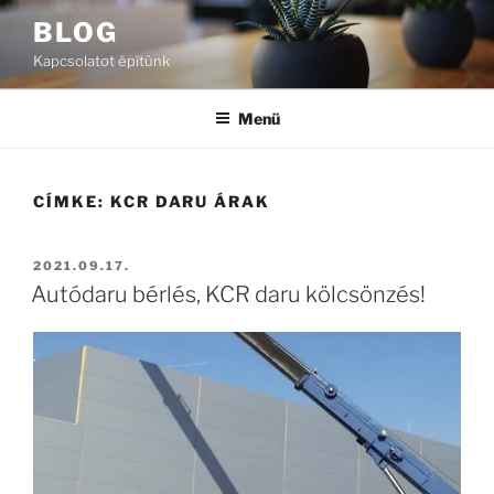
Tartalomhoz
BLOG
Kapcsolatot építünk
Menü
CÍMKE:
KCR DARU ÁRAK
BEKÜLDVE:
2021.09.17.
Autódaru bérlés, KCR daru kölcsönzés!