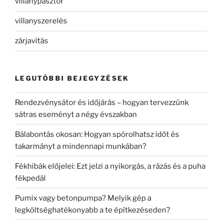
villanypásztor
villanyszerelés
zárjavítás
LEGUTÓBBI BEJEGYZÉSEK
Rendezvénysátor és időjárás – hogyan tervezzünk
sátras eseményt a négy évszakban
Bálabontás okosan: Hogyan spórolhatsz időt és
takarmányt a mindennapi munkában?
Fékhibák előjelei: Ezt jelzi a nyikorgás, a rázás és a puha
fékpedál
Pumix vagy betonpumpa? Melyik gép a
legköltséghatékonyabb a te építkezéseden?