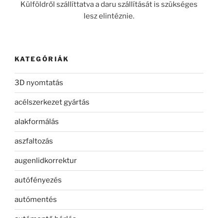
Külföldről szállíttatva a daru szállítását is szükséges
lesz elintéznie.
KATEGÓRIÁK
3D nyomtatás
acélszerkezet gyártás
alakformálás
aszfaltozás
augenlidkorrektur
autófényezés
autómentés