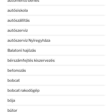
autómentő bérlés
autósiskola
autószállítás
autószerviz
autószerviz Nyíregyháza
Balatoni hajózás
bérszámfejtés kiszervezés
betonozás
bobcat
bobcat rakodógép
bója
bútor