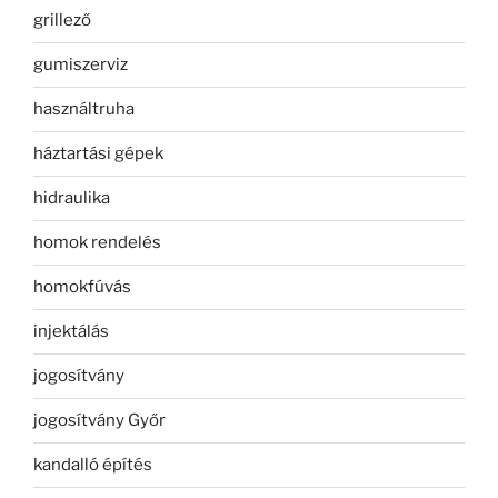
grillező
gumiszerviz
használtruha
háztartási gépek
hidraulika
homok rendelés
homokfúvás
injektálás
jogosítvány
jogosítvány Győr
kandalló építés