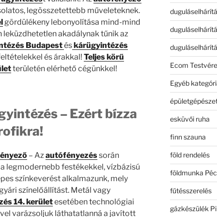
solatos, legösszetettebb műveleteknek.
duguláselhárít
l
gördülékeny lebonyolítása mind-mind
duguláselhárít
n leküzdhetetlen akadálynak tűnik az
ntézés Budapest
és
kárügyintézés
duguláselhárít
feltételekkel és árakkal!
Teljes körű
Ecom Testvér
let
területén elérhető cégünkkel!
Egyéb kategóri
épületgépészet
gyintézés – Ezért bízza
esküvői ruha
rofikra!
finn szauna
föld rendelés
fényező
– Az
autófényezés
során
a legmodernebb festékekkel, vízbázisú
földmunka Péc
pes színkeverést alkalmazunk, mely
gyári színelőállítást. Metál vagy
fűtésszerelés
és 14. kerület
esetében technológiai
gázkészülék Pi
el varázsoljuk láthatatlanná a javított