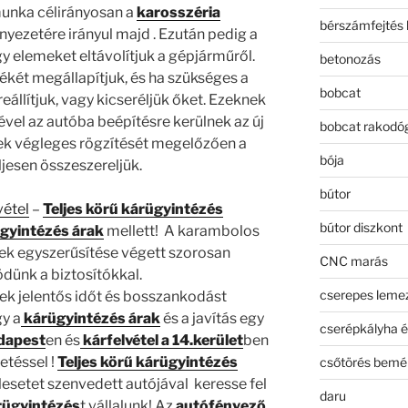
unka célirányosan a
karosszéria
bérszámfejtés 
yezetére irányul majd . Ezután pedig a
y elemeket eltávolítjuk a gépjárműről.
betonozás
ékét megállapítjuk, és ha szükséges a
bobcat
reállítjuk, vagy kicseréljük őket. Ezeknek
el az autóba beépítésre kerülnek az új
bobcat rakodó
k végleges rögzítését megelőzően a
bója
ljesen összeszereljük.
bútor
vétel
–
Teljes körű kárügyintézés
bútor diszkont
ügyintézés árak
mellett! A karambolos
k egyszerűsítése végett szorosan
CNC marás
ünk a biztosítókkal.
cserepes leme
lek jelentős időt és bosszankodást
gy a
kárügyintézés árak
és a javítás egy
cserépkályha é
udapest
en és
kárfelvétel a 14.kerület
ben
etéssel !
Teljes körű kárügyintézés
csőtörés bemé
esetet szenvedett autójával keresse fel
daru
árügyintézés
t vállalunk! Az
autófényező