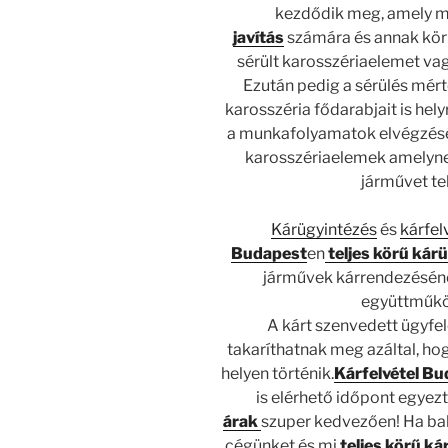
kezdődik meg, amely m
javítás
számára és annak körn
sérült karosszériaelemet vag
Ezután pedig a sérülés mért
karosszéria fődarabjait is hely
a munkafolyamatok elvégzésév
karosszériaelemek amelyne
járművet te
Kárügyintézés
és
kárfel
Budapest
en
teljes körű kár
járművek kárrendezéséne
együttműköd
A kárt szenvedett ügyfe
takaríthatnak meg azáltal, ho
helyen történik.
Kárfelvétel B
is elérhető időpont egyezt
árak
szuper kedvezően! Ha bal
cégünket és mi
teljes körű k