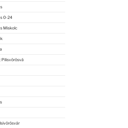
ás
ás 0-24
ás Miskolc
ek
a
 Pilisvörösvá
s
lsivörösvár