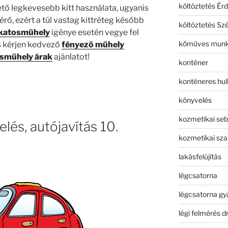
költöztetés Érd
hető legkevesebb kitt használata, ugyanis
térő, ezért a túl vastag kittréteg később
költöztetés Sz
akatosműhely
igénye esetén vegye fel
kőműves mun
s kérjen kedvező
fényező műhely
osműhely árak
ajánlatot!
konténer
konténeres hull
könyvelés
kozmetikai seb
elés, autójavítás 10.
kozmetikai sza
lakásfelújítás
légcsatorna
légcsatorna gy
légi felmérés d