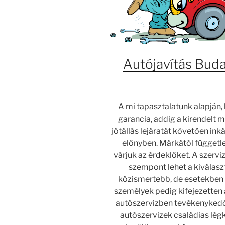
Autójavítás Bud
A mi tapasztalatunk alapján,
garancia, addig a kirendelt 
jótállás lejáratát követően ink
előnyben. Márkától függetl
várjuk az érdeklőket. A szerv
szempont lehet a kiválasz
közismertebb, de esetekben 
személyek pedig kifejezetten a
autószervizben tevékenykedő 
autószervizek családias légk