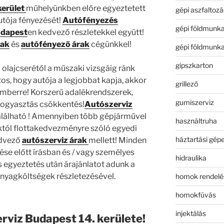
kerület
műhelyünkben előre egyeztetett
gépi aszfaltozá
utója fényezését!
Autófényezés
gépi földmunk
udapest
en kedvező részletekkel együtt!
rak
és
autófényező árak
cégünkkel!
gépi földmunk
gipszkarton
 olajcserétől a műszaki vizsgáig ránk
os, hogy autója a legjobbat kapja, akkor
grillező
emberre! Korszerű adalékrendszerek,
gumiszerviz
jfogyasztás csökkentés!
Autószerviz
található ! Amennyiben több gépjárművel
használtruha
nktól flottakedvezményre szóló egyedi
háztartási gép
dvező
autószerviz árak
mellett! Minden
e előtt írásban és / vagy személyes
hidraulika
 egyeztetés után árajánlatot adunk a
nyagköltségek részletezésével.
homok rendelé
homokfúvás
injektálás
rviz Budapest 14. kerülete!