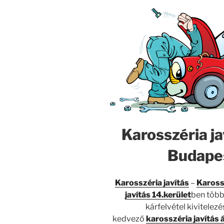
Karosszéria ja
Budapes
Karosszéria javítás
–
Kaross
javítás 14.kerület
ben több
kárfelvétel kivitelez
kedvező
karosszéria javítás 