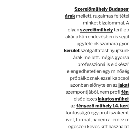
Szerelőműhely Budapes
árak
mellett, rugalmas feltéte
minket bizalommal. Am
olyan
szerelőműhely
terület
akár a kárrendezésben is segí
ügyfeleink számára gyors
kerület
szolgáltatást nyújtsu
árak mellett, mégis gyor
professzionális előkészí
elengedhetetlen egy minősé
próbálkoznak ezzel kapcsola
azonban előnytelen az
laka
szempontjából, nem profi
fén
elsődleges
lakatosműhel
az
fényező műhely 14. ker
fontosságú egy profi szakembe
ívet, formát, hanem a lemez me
egészen kevés kitt használa