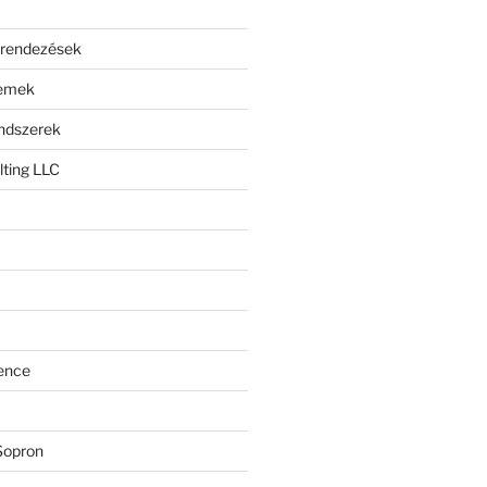
erendezések
lemek
endszerek
ting LLC
ence
Sopron