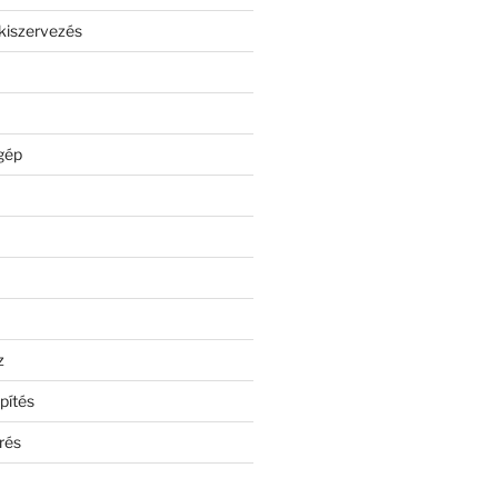
kiszervezés
gép
z
pítés
rés