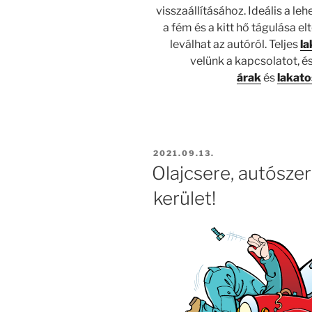
visszaállításához. Ideális a le
a fém és a kitt hő tágulása el
leválhat az autóról. Teljes
l
velünk a kapcsolatot, é
árak
és
lakat
BEKÜLDVE:
2021.09.13.
Olajcsere, autószer
kerület!