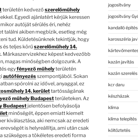
jogosítvány
t
területén kedvező
szerelőműhely
jogosítvány Gy
lekkel. Egyedi ajánlatért kérjük keressen
ikor autóját sérülés éri, nehéz
kandalló építés
et találni akiben megbízik, esetleg még
karosszéria jav
teni tud. Küldetésünknek tekintjük, hogy
 és teljes körű
szerelőműhely 14.
kártevőmentes
nk. Márkaszervizekhez képest kedvezőbb
san, magas minőségben dolgozunk. A
kazán javítás
tés egy
fényező műhely
területén
kazán szerelés
gi
autófényezés
szempontjából. Sokan
tban spórolni az idővel, anyaggal, ez
kcr daru
tosműhely 14. kerület
tartósságának
készházak
yező műhely Budapest
területeken. Az
y Budapest
jelentősen befolyásolja
klíma
ület
minőségét, éppen emiatt kiemelt
klíma telepítés
r kiválasztása, aki nemcsak az eredeti
revségét is helyreállítja, ami után csak
költöztetés
ta szükséges a tökéletes eredeti forma