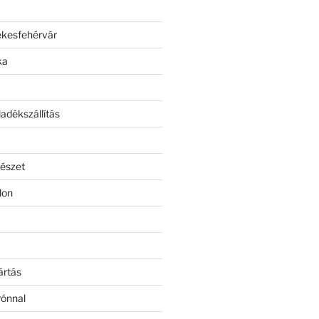
ékesfehérvár
ka
adékszállítás
észet
lon
ártás
rónnal