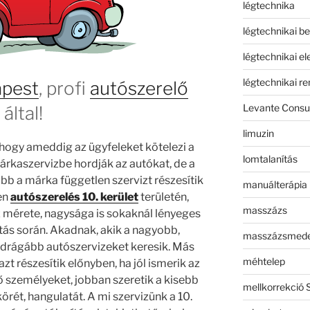
légtechnika
légtechnikai b
légtechnikai e
légtechnikai r
apest
, profi
autószerelő
Levante Consul
által!
limuzin
 hogy ameddig az ügyfeleket kötelezi a
lomtalanítás
márkaszervizbe hordják az autókat, de a
ább a márka független szervizt részesítik
manuálterápia
en
autószerelés 10. kerület
területén,
masszázs
iz mérete, nagysága is sokaknál lényeges
tás során. Akadnak, akik a nagyobb,
masszázsmed
drágább autószervizeket keresik. Más
méhtelep
zt részesítik előnyben, ha jól ismerik az
személyeket, jobban szeretik a kisebb
mellkorrekció 
örét, hangulatát. A mi szervizünk a 10.