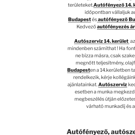
területeket.
Autófényező 14. 
időpontban vállaljuk a
Budapest
és
autófényező B
Kedvező
autófényezés á
Autószerviz 14. kerület
az
mindenben számíthat ! Ha font
ne bízza másra, csak szak
megnőtt teljesítmény, ola
Budapest
en a 14.kerületben 
rendelkezik, kérje kollégái
ajánlatainkat.
Autószerviz
ke
esetben a munka megkezdés
megbeszélés útján előzetes
várható munkadíj és a
Autófényező, autósze