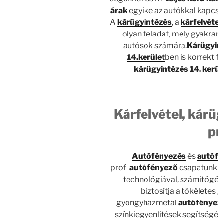
árak
egyike az autókkal kapc
A
kárügyintézés
, a
kárfelvéte
olyan feladat, mely gyakra
autósok számára.
Kárügyi
14.kerület
ben is korrekt 
kárügyintézés 14. kerü
Kárfelvétel, kárü
p
Autófényezés
és
autó
profi
autófényező
csapatunk 
technológiával, számítógé
biztosítja a tökéletes 
gyöngyházmetál
autófényez
színkiegyenlítések segítségév