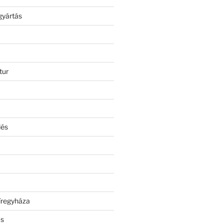
gyártás
tur
lés
íregyháza
ás