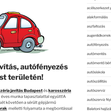
acélszerkezet 
alakformálás
aszfaltozás
augenlidkorrek
autófényezés
autómentés
autómentő bér
vítás, autófényezés
autósiskola
t területén!
autószállítás
autószerviz
zéria javítás Budapest
és
karosszéria
 éves munka tapasztalattal együtt!A
autószerviz Ny
ését követően a sérült gépjármű
árak
melletti folyamata a megbontással
Balatoni hajóz