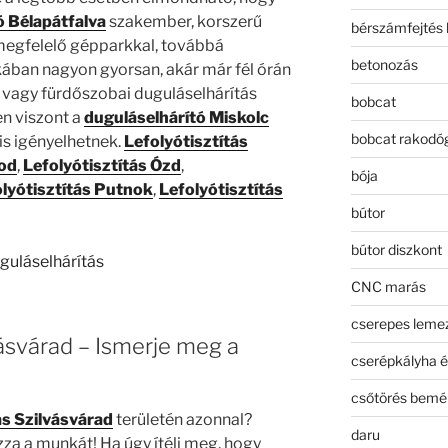
ó Bélapátfalva
szakember, korszerű
bérszámfejtés 
 megfelelő gépparkkal, továbbá
betonozás
kában nagyon gyorsan, akár már fél órán
 vagy fürdőszobai duguláselhárítás
bobcat
en viszont a
duguláselhárító Miskolc
bobcat rakodó
is igényelhetnek.
Lefolyótisztítás
sod
,
Lefolyótisztítás Ózd
,
bója
lyótisztítás Putnok
,
Lefolyótisztítás
bútor
bútor diszkont
CNC marás
cserepes leme
vásvárad – Ismerje meg a
cserépkályha é
csőtörés bemé
s Szilvásvárad
területén azonnal?
daru
za a munkát! Ha úgy ítéli meg, hogy