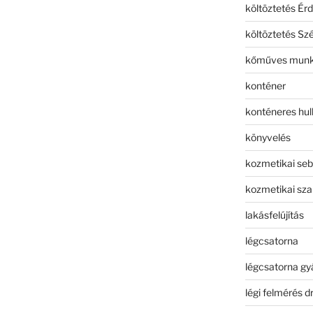
költöztetés Érd
költöztetés Sz
kőműves mun
konténer
konténeres hull
könyvelés
kozmetikai seb
kozmetikai sza
lakásfelújítás
légcsatorna
légcsatorna gy
légi felmérés d