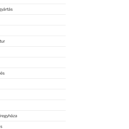
gyártás
tur
lés
íregyháza
ás