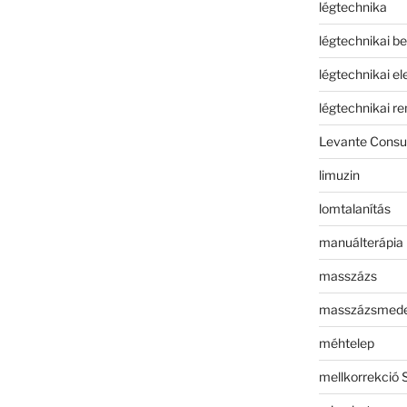
légtechnika
légtechnikai b
légtechnikai e
légtechnikai r
Levante Consul
limuzin
lomtalanítás
manuálterápia
masszázs
masszázsmed
méhtelep
mellkorrekció 