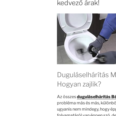
kedvező árak!
Duguláselhárítás M
Hogyan zajlik?
Az összes
duguláselhárítás B
probléma más és más, különböz
ugyanis nem mindegy, hogy ép
folyamatáról van éppen szó, d