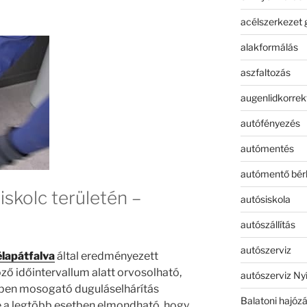
acélszerkezet 
alakformálás
aszfaltozás
augenlidkorrek
autófényezés
autómentés
autómentő bér
iskolc területén –
autósiskola
autószállítás
autószerviz
élapátfalva
által eredményezett
ő időintervallum alatt orvosolható,
autószerviz Ny
pen mosogató duguláselhárítás
Balatoni hajóz
e a legtöbb esetben elmondható, hogy