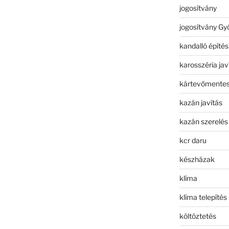
jogosítvány
jogosítvány Gy
kandalló építés
karosszéria jav
kártevőmentes
kazán javítás
kazán szerelés
kcr daru
készházak
klíma
klíma telepítés
költöztetés