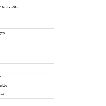
kiszervezés
gép
z
pítés
rés