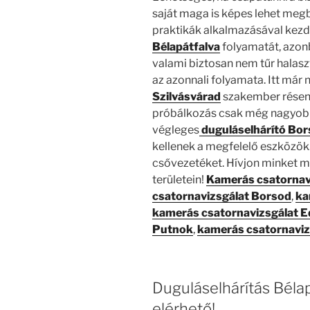
saját maga is képes lehet megbi
praktikák alkalmazásával kezd
Bélapátfalva
folyamatát, azonb
valami biztosan nem tűr halasz
az azonnali folyamata. Itt már
Szilvásvárad
szakember résen 
próbálkozás csak még nagyob
végleges
duguláselhárító Bo
kellenek a megfelelő eszközök.
csővezetéket. Hívjon minket m
területein!
Kamerás csatornav
csatornavizsgálat Borsod
,
ka
kamerás csatornavizsgálat E
Putnok
,
kamerás csatornaviz
Duguláselhárítás Bélap
elérhető!