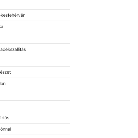
ékesfehérvár
ka
adékszállítás
észet
lon
ártás
rónnal