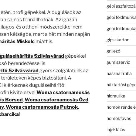
gépi aszfaltozá
letén, profi gépekkel. A dugulások az
gépi földmunk
bb sajnos fennállhatnak. Az igazán
ilagos és otthoni módszerekkel nem
gépi földmunk
ssen kétségbe, mert a hét minden napján
gipszkarton
árítás Miskolc
miatt is.
grillező
guláselhárítás Szilvásvárad
gépekkel
gumiszerviz
ó berendezéssel is
ító Szilvásvárad
gyors szolgálatunk az
használtruha
bi területeken képes biztosítani. A
háztartási gép
lül kiérkeznek duguláselhárító
ofin kivitelezve!
Woma csatornamosás
hidraulika
ás
Borsod
,
Woma csatornamosás
Ózd
,
ny
,
Woma csatornamosás Putnok
,
homok rendelé
barcika
!
homokfúvás
injektálás