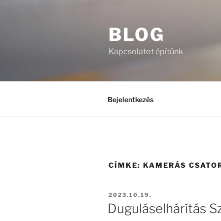
Tartalomhoz
BLOG
Kapcsolatot építünk
Bejelentkezés
CÍMKE:
KAMERÁS CSATO
BEKÜLDVE:
2023.10.19.
Duguláselhárítás Sz