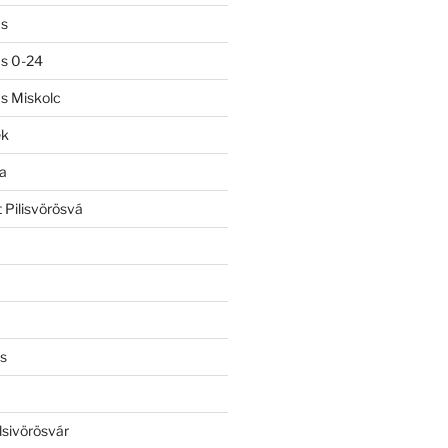
ás
ás 0-24
ás Miskolc
ek
a
 Pilisvörösvá
s
lsivörösvár