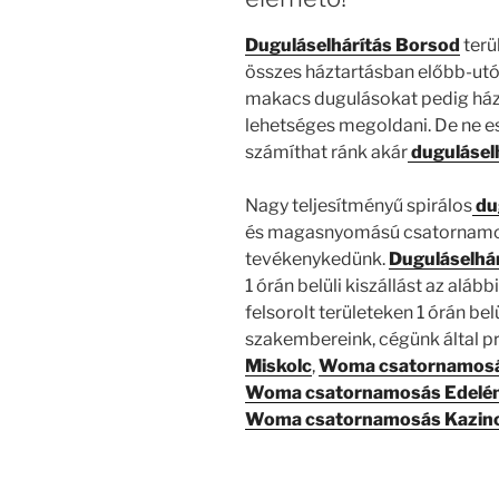
Duguláselhárítás Borsod
terü
összes háztartásban előbb-utó
makacs dugulásokat pedig ház
lehetséges megoldani. De ne e
számíthat ránk akár
duguláselh
Nagy teljesítményű spirálos
du
és magasnyomású csatornamos
tevékenykedünk.
Duguláselhár
1 órán belüli kiszállást az aláb
felsorolt területeken 1 órán be
szakembereink, cégünk által pr
Miskolc
,
Woma csatornamos
Woma csatornamosás Edelé
Woma csatornamosás Kazinc