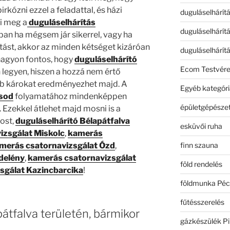
rkózni ezzel a feladattal, és házi
duguláselhárít
i meg a
duguláselhárítás
duguláselhárít
an ha mégsem jár sikerrel, vagy ha
tást, akkor az minden kétséget kizáróan
duguláselhárít
 nagyon fontos, hogy
duguláselhárító
Ecom Testvér
legyen, hiszen a hozzá nem értő
b károkat eredményezhet majd. A
Egyéb kategóri
rsod
folyamatához mindenképpen
épületgépészet
 Ezekkel átlehet majd mosni is a
ost,
duguláselhárító Bélapátfalva
esküvői ruha
izsgálat Miskolc
,
kamerás
finn szauna
merás csatornavizsgálat Ózd
,
delény
,
kamerás csatornavizsgálat
föld rendelés
sgálat Kazincbarcika
!
földmunka Péc
fűtésszerelés
átfalva területén, bármikor
gázkészülék Pi