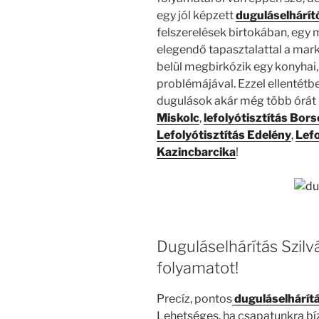
egy jól képzett
duguláselhárít
felszerelések birtokában, egy
elegendő tapasztalattal a mar
belül megbirkózik egy konyhai,
problémájával. Ezzel ellentétb
dugulások akár még több órát 
Miskolc
,
lefolyótisztítás Bor
Lefolyótisztítás Edelény
,
Lefo
Kazincbarcika
!
Duguláselhárítás Szil
folyamatot!
Precíz, pontos
duguláselhárítá
Lehetséges, ha csapatunkra bíz