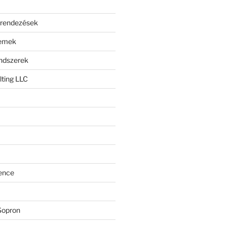
erendezések
lemek
endszerek
ting LLC
ence
Sopron