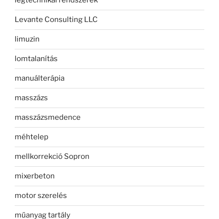
légtechnikai rendszerek
Levante Consulting LLC
limuzin
lomtalanítás
manuálterápia
masszázs
masszázsmedence
méhtelep
mellkorrekció Sopron
mixerbeton
motor szerelés
műanyag tartály