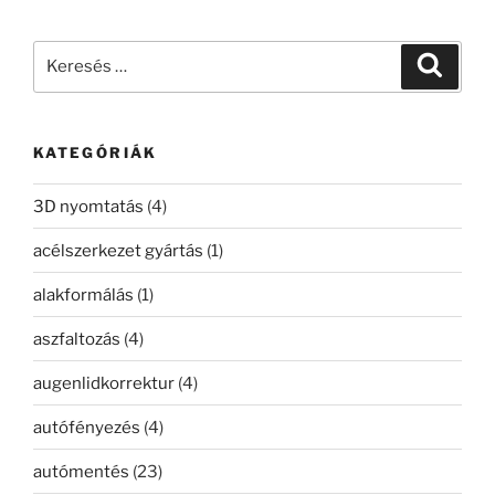
Keresés
Keresé
a
következő
kifejezésre:
KATEGÓRIÁK
3D nyomtatás
(4)
acélszerkezet gyártás
(1)
alakformálás
(1)
aszfaltozás
(4)
augenlidkorrektur
(4)
autófényezés
(4)
autómentés
(23)