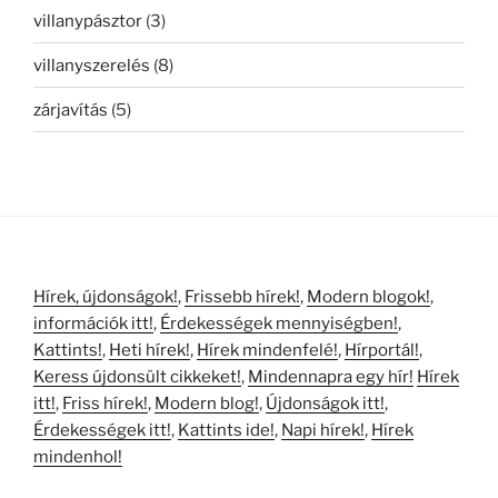
villanypásztor
(3)
villanyszerelés
(8)
zárjavítás
(5)
Hírek, újdonságok!
,
Frissebb hírek!
,
Modern blogok!
,
információk itt!
,
Érdekességek mennyiségben!
,
Kattints!
,
Heti hírek!
,
Hírek mindenfelé!
,
Hírportál!
,
Keress újdonsült cikkeket!
,
Mindennapra egy hír!
Hírek
itt!
,
Friss hírek!
,
Modern blog!
,
Újdonságok itt!
,
Érdekességek itt!
,
Kattints ide!
,
Napi hírek!
,
Hírek
mindenhol!