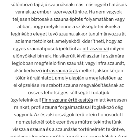
különböző fajtájú szaunáknak más más egyéb hatásaik
vannak az emberi szervezetünkre. Ha nem vagyok
teljesen biztosak a
szauna építés
folyamatában vagy
abban, hogy melyik lenne a szükségleteinknek a
leginkább eleget tevő szauna, akkor tanulmányozza át
az ismertetőinket, amelyekből kiderítheti, hogy az
egyes szaunatípusok (például az
infraszauna
) milyen
előnyökkel bírnak. Ha sikerült kiválasztani a számára
legjobban megfelelő finn szaunát, vagy infra szaunát,
akár kedvező
infraszauna árak
mellett, akkor kérjen
tőlünk árajánlatot, amely alapján a megfelelően az
elképzeléseire szabott szauna megvalósításának az
összes lehetséges költségét tudatjuk
ügyfeleinkkel!
Finn szauna értékesítés
miatt keressen
minket, profi
szauna forgalmazás
sal foglalkozó cég
vagyunk. Az északi országok területein honosodott
nemzeteknél több ezer éves múltra tekinthetünk
vissza a szauna és a szaunázás történelmét tekintve,
amelynek legnépszerűbb formája a
szauna kályha
. A mi