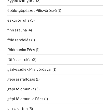
Egyéb kategória
(3)
épületgépészet Pilisvörösvá
(1)
esküvői ruha
(5)
finn szauna
(4)
föld rendelés
(1)
földmunka Pécs
(1)
fűtésszerelés
(2)
gázkészülék Pilsivörösvár
(1)
gépi aszfaltozás
(1)
gépi földmunka
(3)
gépi földmunka Pécs
(1)
gipszkarton
(5)