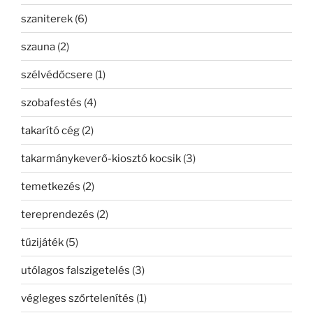
szaniterek
(6)
szauna
(2)
szélvédőcsere
(1)
szobafestés
(4)
takarító cég
(2)
takarmánykeverő-kiosztó kocsik
(3)
temetkezés
(2)
tereprendezés
(2)
tűzijáték
(5)
utólagos falszigetelés
(3)
végleges szőrtelenítés
(1)