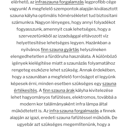
elérhető, az
infraszauna forgalamzás
legprofibb cége
vagyunk! A megfelelő szempontok alapján kiválasztott
szauna kályha optimális hőmérsékletet tud biztosítani
számunkra. Nagyon lényeges, hogy annyi folyadékot
fogyasszunk, amennyit csak lehetséges, hogy a
szervezetünkből az izzadsággal eltávozott víz
helyettesítése lehetséges legyen. Hazánkban a
nyilvános
finn szauna gyártás
helyszíneken
elengedhetetlen a fürdőruha használata. A különböző
igények kielégítése miatt a szaunázás folyamatához
rengeteg eszközre lehet szükség. Annak érdekében,
hogy a szaunában a megfelelő forróságot el legyünk
képesek érni, minden esetben szükséges egy
szauna
értékesítés
. A
finn szauna árak
kályha kivitelezése
lehet hagyományos fafűtéses, elektromos, továbbá a
modern kor találmányaként infra lámpa által
működtetett is. Az
infra szauna forgalmazás
a finnek
alapján az igazi, eredeti szauna fafűtéssel működik. De
ugyebár azt szükséges megemlítenünk, hogy a