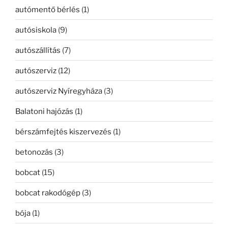
autómentő bérlés
(1)
autósiskola
(9)
autószállítás
(7)
autószerviz
(12)
autószerviz Nyíregyháza
(3)
Balatoni hajózás
(1)
bérszámfejtés kiszervezés
(1)
betonozás
(3)
bobcat
(15)
bobcat rakodógép
(3)
bója
(1)