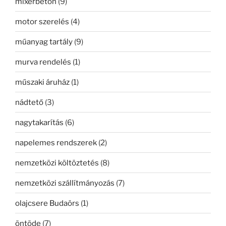
mixerbeton
(9)
motor szerelés
(4)
műanyag tartály
(9)
murva rendelés
(1)
műszaki áruház
(1)
nádtető
(3)
nagytakarítás
(6)
napelemes rendszerek
(2)
nemzetközi költöztetés
(8)
nemzetközi szállítmányozás
(7)
olajcsere Budaörs
(1)
öntöde
(7)