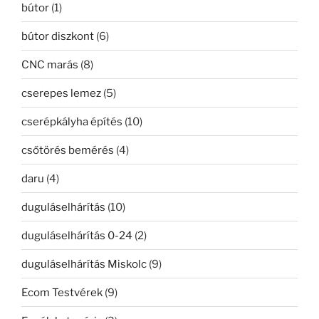
bútor
(1)
bútor diszkont
(6)
CNC marás
(8)
cserepes lemez
(5)
cserépkályha építés
(10)
csőtörés bemérés
(4)
daru
(4)
duguláselhárítás
(10)
duguláselhárítás 0-24
(2)
duguláselhárítás Miskolc
(9)
Ecom Testvérek
(9)