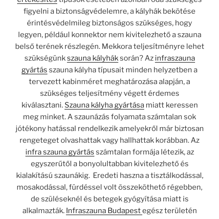
figyelni a biztonságvédelemre, a kályhák bekötése
érintésvédelmileg biztonságos szükséges, hogy
legyen, például konnektor nem kivitelezhető a szauna
belső terének részlegén. Mekkora teljesítményre lehet
szükségünk
szauna kályhák
során? Az
infraszauna
gyártás
szauna kályha típusait minden helyzetben a
tervezett kabinméret meghatározása alapján, a
szükséges teljesítmény végett érdemes
kiválasztani.
Szauna kályha gyártása
miatt keressen
meg minket. A szaunázás folyamata számtalan sok
jótékony hatással rendelkezik amelyekről már biztosan
rengeteget olvashattak vagy hallhattak korábban. Az
infra szauna gyártás
számtalan formája létezik, az
egyszerűtől a bonyolultabban kivitelezhető és
kialakítású szaunákig. Eredeti haszna a tisztálkodással,
mosakodással, fürdéssel volt összeköthető régebben,
de szüléseknél és betegek gyógyítása miatt is
alkalmazták.
Infraszauna Budapest
egész területén