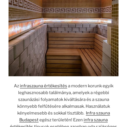
Az
infraszauna értékesítés
a modern korunk egyik
leghasznosabb találmánya, amelyek a régebbi
szaunázási folyamatok kiváltására és a szauna
könnyebb felfűtésére alkalmasak. Használatuk
kényelmesebb és sokkal tisztább.
Infra szauna
Budapest
egész területén! Ezen
infra szauna
értékesítés
típusok esetében azonban oda szükséges