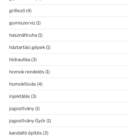
grillező
(4)
gumiszerviz
(1)
használtruha
(1)
háztartási gépek
(1)
hidraulika
(3)
homok rendelés
(1)
homokfúvás
(4)
injektálás
(3)
jogosítvány
(1)
jogosítvány Győr
(1)
kandalló építés
(3)