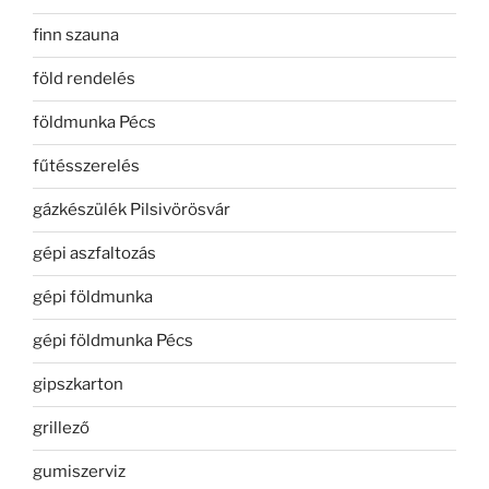
finn szauna
föld rendelés
földmunka Pécs
fűtésszerelés
gázkészülék Pilsivörösvár
gépi aszfaltozás
gépi földmunka
gépi földmunka Pécs
gipszkarton
grillező
gumiszerviz