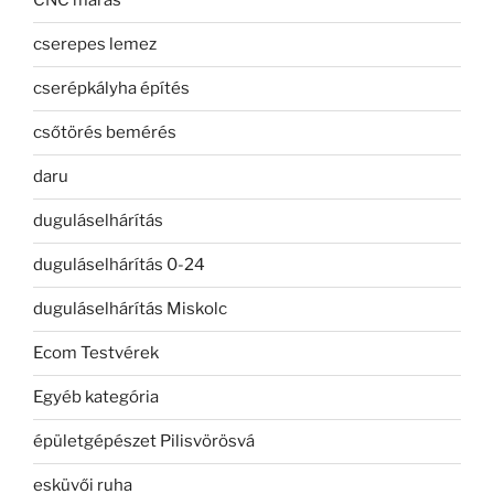
CNC marás
cserepes lemez
cserépkályha építés
csőtörés bemérés
daru
duguláselhárítás
duguláselhárítás 0-24
duguláselhárítás Miskolc
Ecom Testvérek
Egyéb kategória
épületgépészet Pilisvörösvá
esküvői ruha