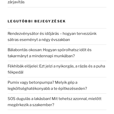
zárjavítás
LEGUTÓBBI BEJEGYZÉSEK
Rendezvénysátor és időjárás – hogyan tervezzünk
sátras eseményt a négy évszakban
Bálabontás okosan: Hogyan spórolhatsz időt és
takarmányt a mindennapi munkában?
Fékhibák előjelei: Ezt jelzi a nyikorgás, a rázás és a puha
fékpedál
Pumix vagy betonpumpa? Melyik gép a
legköltséghatékonyabb a te építkezéseden?
SOS dugulás a lakásban! Mit tehetsz azonnal, mielőtt
megérkezik a szakember?