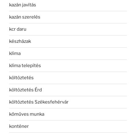
kazán javítás
kazán szerelés
kcr daru
készházak
klíma
klíma telepítés
költöztetés
költöztetés Érd
költöztetés Székesfehérvár
kőműves munka
konténer