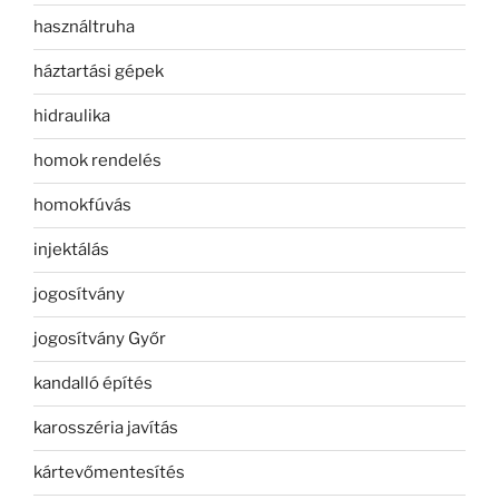
használtruha
háztartási gépek
hidraulika
homok rendelés
homokfúvás
injektálás
jogosítvány
jogosítvány Győr
kandalló építés
karosszéria javítás
kártevőmentesítés