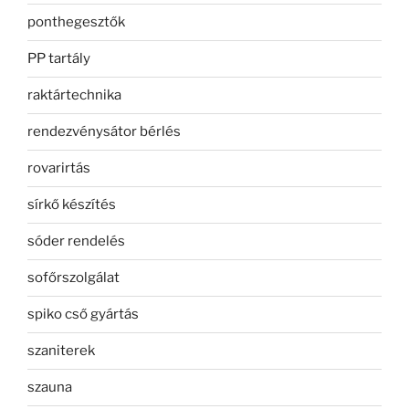
ponthegesztők
PP tartály
raktártechnika
rendezvénysátor bérlés
rovarirtás
sírkő készítés
sóder rendelés
sofőrszolgálat
spiko cső gyártás
szaniterek
szauna