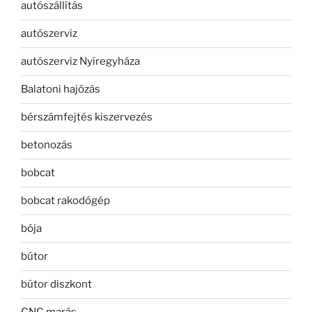
autószállítás
autószerviz
autószerviz Nyíregyháza
Balatoni hajózás
bérszámfejtés kiszervezés
betonozás
bobcat
bobcat rakodógép
bója
bútor
bútor diszkont