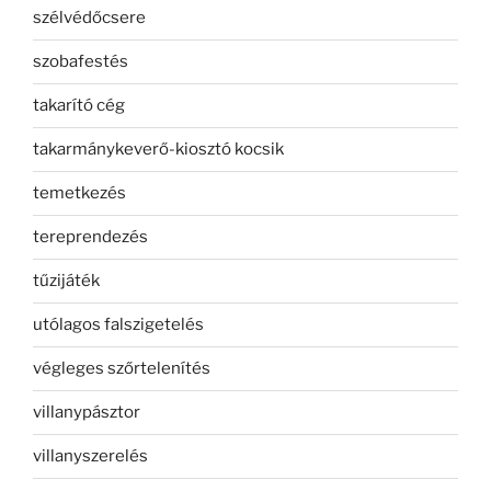
szélvédőcsere
szobafestés
takarító cég
takarmánykeverő-kiosztó kocsik
temetkezés
tereprendezés
tűzijáték
utólagos falszigetelés
végleges szőrtelenítés
villanypásztor
villanyszerelés