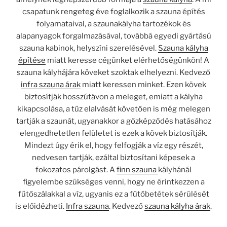
csapatunk rengeteg éve foglalkozik a szauna építés
folyamataival, a szaunakályha tartozékok és
alapanyagok forgalmazásával, továbbá egyedi gyártású
szauna kabinok, helyszíni szerelésével.
Szauna kályha
építése
miatt keresse cégünket elérhetőségünkön! A
szauna kályhájára köveket szoktak elhelyezni. Kedvező
infra szauna árak
miatt keressen minket. Ezen kövek
biztosítják hosszútávon a meleget, emiatt a kályha
kikapcsolása, a tűz elalvását követően is még melegen
tartják a szaunát, ugyanakkor a gőzképződés hatásához
elengedhetetlen felületet is ezek a kövek biztosítják.
Mindezt úgy érik el, hogy felfogják a víz egy részét,
nedvesen tartják, ezáltal biztosítani képesek a
fokozatos párolgást. A
finn szauna
kályhánál
figyelembe szükséges venni, hogy ne érintkezzen a
fűtőszálakkal a víz, ugyanis ez a fűtőbetétek sérülését
is előidézheti.
Infra szauna
. Kedvező
szauna kályha árak
.