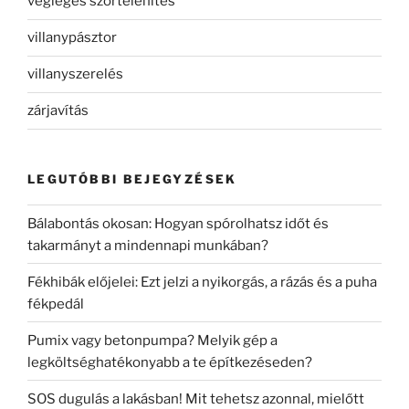
végleges szőrtelenítés
villanypásztor
villanyszerelés
zárjavítás
LEGUTÓBBI BEJEGYZÉSEK
Bálabontás okosan: Hogyan spórolhatsz időt és
takarmányt a mindennapi munkában?
Fékhibák előjelei: Ezt jelzi a nyikorgás, a rázás és a puha
fékpedál
Pumix vagy betonpumpa? Melyik gép a
legköltséghatékonyabb a te építkezéseden?
SOS dugulás a lakásban! Mit tehetsz azonnal, mielőtt