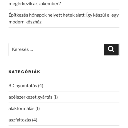
megérkezik a szakember?
Építkezés hónapok helyett hetek alatt: Így készül el egy
modern készház!
Keresés
Keresé
a
következő
kifejezésre:
KATEGÓRIÁK
3D nyomtatás
(4)
acélszerkezet gyártás
(1)
alakformálás
(1)
aszfaltozás
(4)