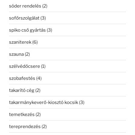
sóder rendelés
(2)
sofőrszolgálat
(3)
spiko cső gyártás
(3)
szaniterek
(6)
szauna
(2)
szélvédőcsere
(1)
szobafestés
(4)
takarító cég
(2)
takarmánykeverő-kiosztó kocsik
(3)
temetkezés
(2)
tereprendezés
(2)