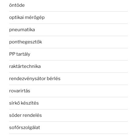
öntöde
optikai mérőgép
pneumatika
ponthegesztők
PP tartály
raktártechnika
rendezvénysátor bérlés
rovarirtás
sírkő készítés
sóder rendelés
sofőrszolgálat