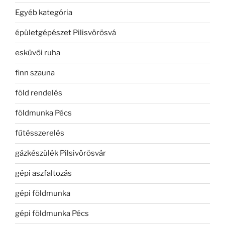
Egyéb kategória
épületgépészet Pilisvörösvá
esküvői ruha
finn szauna
föld rendelés
földmunka Pécs
fűtésszerelés
gázkészülék Pilsivörösvár
gépi aszfaltozás
gépi földmunka
gépi földmunka Pécs