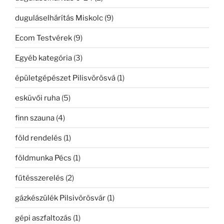
duguláselhárítás Miskolc
(9)
Ecom Testvérek
(9)
Egyéb kategória
(3)
épületgépészet Pilisvörösvá
(1)
esküvői ruha
(5)
finn szauna
(4)
föld rendelés
(1)
földmunka Pécs
(1)
fűtésszerelés
(2)
gázkészülék Pilsivörösvár
(1)
gépi aszfaltozás
(1)