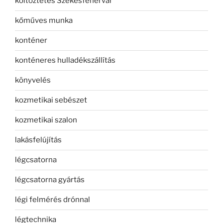
költöztetés Székesfehérvár
kőműves munka
konténer
konténeres hulladékszállítás
könyvelés
kozmetikai sebészet
kozmetikai szalon
lakásfelújítás
légcsatorna
légcsatorna gyártás
légi felmérés drónnal
légtechnika