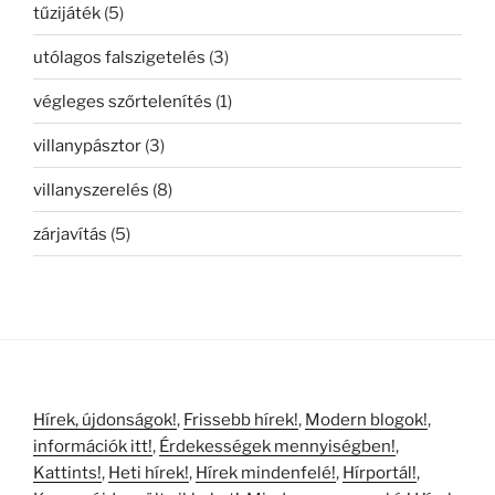
tűzijáték
(5)
utólagos falszigetelés
(3)
végleges szőrtelenítés
(1)
villanypásztor
(3)
villanyszerelés
(8)
zárjavítás
(5)
Hírek, újdonságok!
,
Frissebb hírek!
,
Modern blogok!
,
információk itt!
,
Érdekességek mennyiségben!
,
Kattints!
,
Heti hírek!
,
Hírek mindenfelé!
,
Hírportál!
,