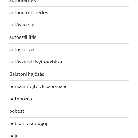
autómentés
autómentő bérlés
autósiskola
autószállítás
autószerviz
autószerviz Nyíregyháza
Balatoni hajózás
bérszámfejtés kiszervezés
betonozás
bobcat
bobcat rakodógép
bója