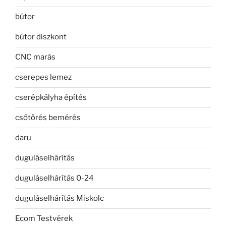
bútor
bútor diszkont
CNC marás
cserepes lemez
cserépkályha építés
csőtörés bemérés
daru
duguláselhárítás
duguláselhárítás 0-24
duguláselhárítás Miskolc
Ecom Testvérek