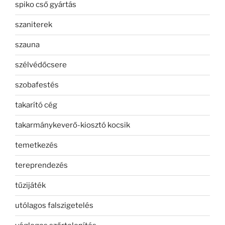
spiko cső gyártás
szaniterek
szauna
szélvédőcsere
szobafestés
takarító cég
takarmánykeverő-kiosztó kocsik
temetkezés
tereprendezés
tűzijáték
utólagos falszigetelés