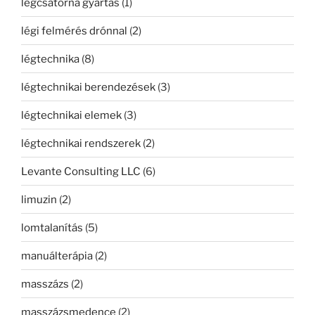
légcsatorna gyártás
(1)
légi felmérés drónnal
(2)
légtechnika
(8)
légtechnikai berendezések
(3)
légtechnikai elemek
(3)
légtechnikai rendszerek
(2)
Levante Consulting LLC
(6)
limuzin
(2)
lomtalanítás
(5)
manuálterápia
(2)
masszázs
(2)
masszázsmedence
(2)