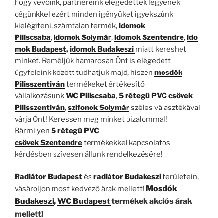
hogy vevőink, partnereink elégedettek legyenek
cégünkkel ezért minden igényüket igyekszünk
kielégíteni, számtalan termék,
idomok
Piliscsaba
,
idomok
Solymár
,
idomok
Szentendre
,
ido
mok
Budapest
,
idomok Budakeszi
miatt kereshet
minket. Reméljük hamarosan Önt is elégedett
ügyfeleink között tudhatjuk majd, hiszen
mosdók
Pilisszentiván
termékeket értékesítő
vállalkozásunk
WC Piliscsaba
,
5 rétegű PVC csövek
Pilisszentiván
,
szifonok
Solymár
széles választékával
várja Önt! Keressen meg minket bizalommal!
Bármilyen
5 rétegű PVC
csövek
Szentendre
termékekkel kapcsolatos
kérdésben szívesen állunk rendelkezésére!
Radiátor Budapest
és
radiátor Budakeszi
területein,
Mosdók
vásároljon most kedvező árak mellett!
Budakeszi
,
WC Budapest
termékek akciós árak
mellett!