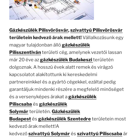
Gázkészülék Pilisvörösvár
,
szivattyú Pilisvörösvár
területein kedvező árak mellett!
Vállalkozásunk egy
magyar tulajdonban álló
gázkészülék
Pilisszentiván
területi cég, amelynek vezetői lassan
már 20 éve az
gázkészülék Budakeszi
területén
dolgoznak. A hosszú évek alatt remek és virágzó
kapcsolatot alakítottunk ki kereskedelmi
partnereinkkel és a gyártó cégekkel, ezáltal pedig
garantáljuk mindenki részére a megfelelő minőséget
és a versenyképes árakat a
gázkészülék
Piliscsaba
és
gázkészülék
Solymár
területén.
Gázkészülék
Budapest
és
gázkészülék Szentedre
területein most
kedvező árak mellett!A
kedvező
szivattyú Solymár
és
szivattyú Piliscsaba
ár