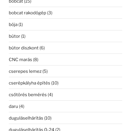
bobcat
(15)
bobcat rakodógép
(3)
bója
(1)
bútor
(1)
bútor diszkont
(6)
CNC marás
(8)
cserepes lemez
(5)
cserépkályha építés
(10)
csőtörés bemérés
(4)
daru
(4)
duguláselhárítás
(10)
duguláselhárítás 0-24
(2)