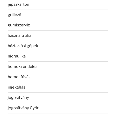
gipszkarton
grillező
gumiszerviz
használtruha
háztartási gépek
hidraulika
homok rendelés
homokfúvás
injektálás
jogosítvány
jogosítvány Győr