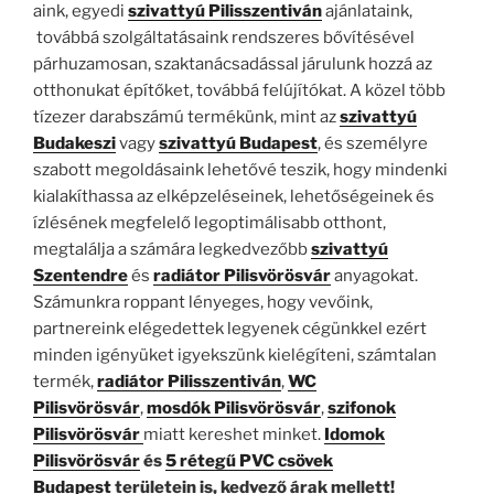
aink, egyedi
szivattyú Pilisszentiván
ajánlataink,
továbbá szolgáltatásaink rendszeres bővítésével
párhuzamosan, szaktanácsadással járulunk hozzá az
otthonukat építőket, továbbá felújítókat. A közel több
tízezer darabszámú termékünk, mint az
szivattyú
Budakeszi
vagy
szivattyú Budapest
, és személyre
szabott megoldásaink lehetővé teszik, hogy mindenki
kialakíthassa az elképzeléseinek, lehetőségeinek és
ízlésének megfelelő legoptimálisabb otthont,
megtalálja a számára legkedvezőbb
szivattyú
Szentendre
és
radiátor Pilisvörösvár
anyagokat.
Számunkra roppant lényeges, hogy vevőink,
partnereink elégedettek legyenek cégünkkel ezért
minden igényüket igyekszünk kielégíteni, számtalan
termék,
radiátor Pilisszentiván
,
WC
Pilisvörösvár
,
mosdók Pilisvörösvár
,
szifonok
Pilisvörösvár
miatt kereshet minket.
Idomok
Pilisvörösvár
és
5 rétegű PVC csövek
Budapest
területein is, kedvező árak mellett!