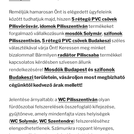
Reméljük hamarosan Önt is elégedett ügyfeleink
között tudhatjuk majd, hiszen
5 rétegű PVC csövek
Pilisvörösvár
,
idomok Pilisszentiván
termékeket
forgalmazó vállalkozásunk
mosdók Solymár
,
szifonok
Pilisszentiván
,
5 rétegű PVC csövek Budakeszi
széles
választékával várja Önt! Keressen meg minket
bizalommal! Bármilyen
radiátor Piliscsaba
termékkel
kapcsolatos kérdésben szívesen állunk
Mosdók Budapest
és
szifonok
rendelkezésére!
Budakeszi
területein, vásároljon most megbízható
cégünktől kedvező árak mellett!
Jelentése árnyaltabb: a
WC Pilisszentiván
olyan
fürdőszobai felszerelések összefoglaló kifejezése,
gyűjtőneve, amely mindenfajta vizes helyiségek
(
WC
Solymár
,
WC Szentendre
) felszereléséhez
elengedhetetlenek. Számunkra roppant lényeges,