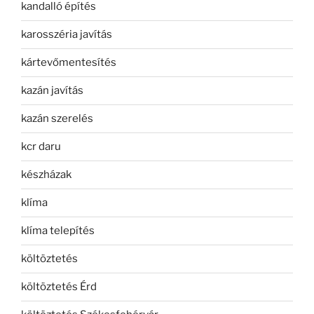
kandalló építés
karosszéria javítás
kártevőmentesítés
kazán javítás
kazán szerelés
kcr daru
készházak
klíma
klíma telepítés
költöztetés
költöztetés Érd