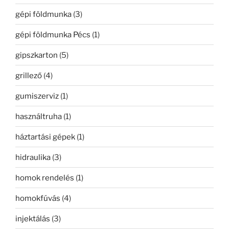
gépi földmunka
(3)
gépi földmunka Pécs
(1)
gipszkarton
(5)
grillező
(4)
gumiszerviz
(1)
használtruha
(1)
háztartási gépek
(1)
hidraulika
(3)
homok rendelés
(1)
homokfúvás
(4)
injektálás
(3)