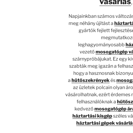
vásárlás
Napjainkban számos változás 
meg néhány újítást a
háztart
gyártók fejlett fejleszté
megmutatkozn
leghagyományosabb
ház
vezető
mosogatógép vá
szárnypróbájukat. Ez egy k
szabták meg igazán a felhasz
hogy a hasznosnak bizony
a
hűtőszekrények
és
mosog
az üzletek polcain olyan ár
vásárolhatnak, ezért érdemes m
felhasználóknak a
hűtős
kedvező
mosogatógép á
háztartási kisgép
széles v
háztartási gépek vásárlá