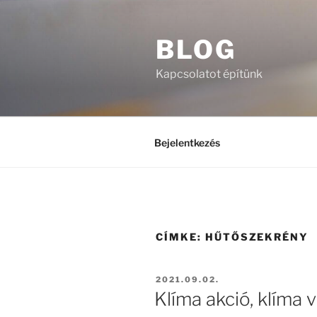
Tartalomhoz
BLOG
Kapcsolatot építünk
Bejelentkezés
CÍMKE:
HŰTŐSZEKRÉNY
BEKÜLDVE:
2021.09.02.
Klíma akció, klíma v