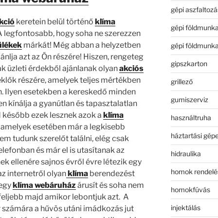
gépi aszfaltozá
kció
keretein belül történő
klíma
gépi földmunk
 legfontosabb, hogy soha ne szerezzen
ülékek
márkát! Még abban a helyzetben
gépi földmunk
jánlja azt az Ön részére! Hiszen, rengeteg
gipszkarton
k üzleti érdekből ajánlanak olyan
akciós
klők részére, amelyek teljes mértékben
grillező
én. Ilyen esetekben a kereskedő minden
gumiszerviz
n kínálja a gyanútlan és tapasztalatlan
d később ezek lesznek azok a
klíma
használtruha
amelyek esetében már a legkisebb
háztartási gép
 tudunk szerelőt találni, elég csak
lefonban és már el is utasítanak az
hidraulika
ek ellenére sajnos évről évre létezik egy
homok rendelé
z internetről olyan
klíma
berendezést
 egy
klíma webáruház
árusít és soha nem
homokfúvás
gfeljebb majd amikor lebontjuk azt. A
injektálás
 számára a hűvös utáni imádkozás jut