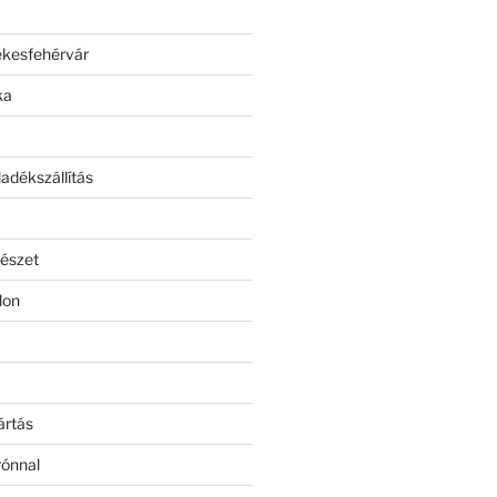
ékesfehérvár
ka
adékszállítás
észet
lon
ártás
rónnal