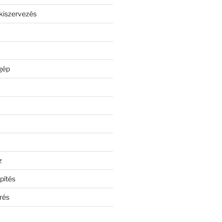
kiszervezés
gép
z
pítés
rés