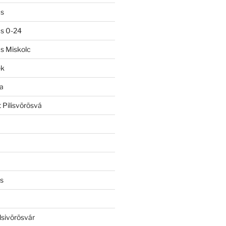
ás
ás 0-24
ás Miskolc
ek
a
 Pilisvörösvá
s
lsivörösvár