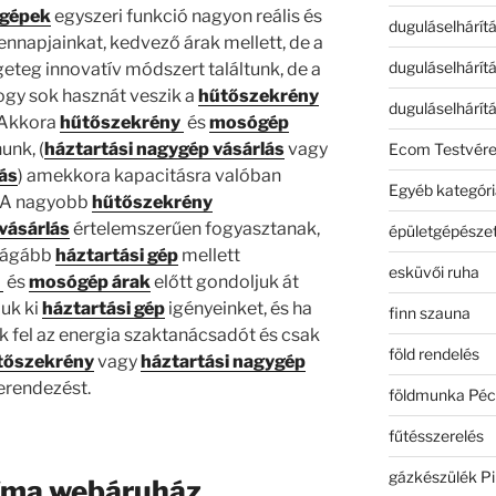
sgépek
egyszeri funkció nagyon reális és
duguláselhárít
napjainkat, kedvező árak mellett, de a
duguláselhárít
geteg innovatív módszert találtunk, de a
gy sok hasznát veszik a
hűtőszekrény
duguláselhárít
 Akkora
hűtőszekrény
és
mosógép
unk, (
háztartási nagygép vásárlás
vagy
Ecom Testvér
lás
) amekkora kapacitásra valóban
Egyéb kategóri
. A nagyobb
hűtőszekrény
vásárlás
értelemszerűen fogyasztanak,
épületgépészet
drágább
háztartási gép
mellett
esküvői ruha
k
és
mosógép árak
előtt gondoljuk át
uk ki
háztartási gép
igényeinket, és ha
finn szauna
ük fel az energia szaktanácsadót és csak
föld rendelés
tőszekrény
vagy
háztartási nagygép
erendezést.
földmunka Péc
fűtésszerelés
gázkészülék Pi
íma webáruház