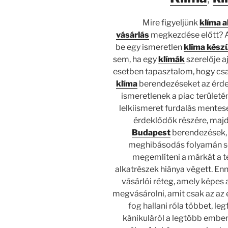
Mire figyeljünk
klíma a
vásárlás
megkezdése előtt? A
be egy ismeretlen
klíma kész
sem, ha egy
klímák
szerelője a
esetben tapasztalom, hogy csa
klíma
berendezéseket az érde
ismeretlenek a piac terület
lelkiismeret furdalás mentese
érdeklődők részére, maj
Budapest
berendezések, 
meghibásodás folyamán sem
megemlíteni a márkát a te
alkatrészek hiánya végett. Enn
vásárlói réteg, amely képes a
megvásárolni, amit csak az az
fog hallani róla többet, le
kánikuláról a legtöbb ember