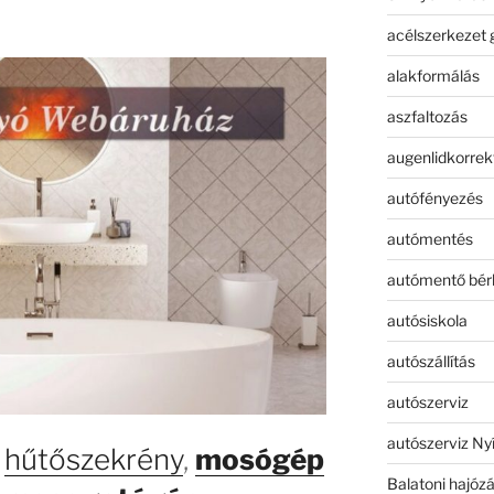
acélszerkezet 
alakformálás
aszfaltozás
augenlidkorrek
autófényezés
autómentés
autómentő bér
autósiskola
autószállítás
autószerviz
autószerviz Ny
,
hűtőszekrény
,
mosógép
Balatoni hajóz