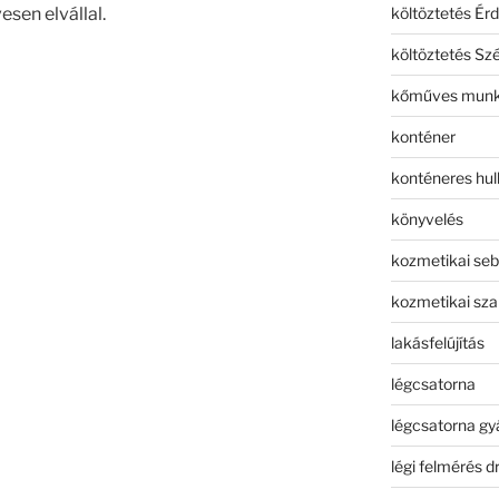
költöztetés Érd
vesen elvállal.
költöztetés Sz
kőműves mun
konténer
konténeres hull
könyvelés
kozmetikai seb
kozmetikai sza
lakásfelújítás
légcsatorna
légcsatorna gy
légi felmérés d