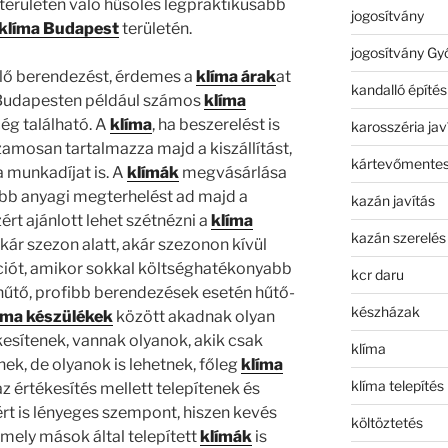
 területén való hűsölés legpraktikusabb
jogosítvány
klíma Budapest
területén.
jogosítvány Gy
elő berendezést, érdemes a
klíma árak
at
kandalló építés
 Budapesten például számos
klíma
ég található. A
klíma
, ha beszerelést is
karosszéria jav
zamosan tartalmazza majd a kiszállítást,
kártevőmentes
 munkadíjat is. A
klímák
megvásárlása
bb anyagi megterhelést ad majd a
kazán javítás
rt ajánlott lehet szétnézni a
klíma
kazán szerelés
kár szezon alatt, akár szezonon kívül
iót, amikor sokkal költséghatékonyabb
kcr daru
 hűtő, profibb berendezések esetén hűtő-
készházak
íma készülékek
között akadnak olyan
kesítenek, vannak olyanok, akik csak
klíma
ek, de olyanok is lehetnek, főleg
klíma
klíma telepítés
az értékesítés mellett telepítenek és
zért is lényeges szempont, hiszen kevés
költöztetés
mely mások által telepített
klímák
is