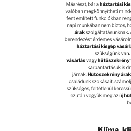
Másrészt, bár a
háztartási ki
valóban megkönnyítheti minden
fent említett funkciókban ren
napi munkában nem biztos, ho
árak
szolgáltatásunknak.
berendezést érdemes vásároln
háztartási kisgép vásár
szükségünk van
vásárlás
vagy
hűtőszekrény 
karbantartásuk is 
járnak.
Hűtőszekrény ára
családunk szokásait, számolj
szükséges, feltétlenül keress
ezután vegyük meg az új
hű
b
Klíma
,
kl