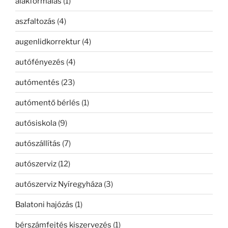
alakformálás
(1)
aszfaltozás
(4)
augenlidkorrektur
(4)
autófényezés
(4)
autómentés
(23)
autómentő bérlés
(1)
autósiskola
(9)
autószállítás
(7)
autószerviz
(12)
autószerviz Nyíregyháza
(3)
Balatoni hajózás
(1)
bérszámfejtés kiszervezés
(1)