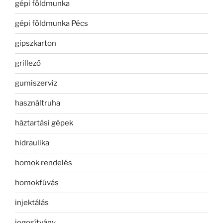
gépi földmunka
gépi földmunka Pécs
gipszkarton
grillező
gumiszerviz
használtruha
háztartási gépek
hidraulika
homok rendelés
homokfúvás
injektálás
jogosítvány