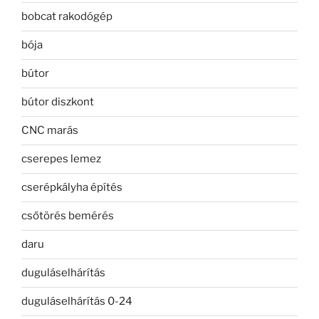
bobcat rakodógép
bója
bútor
bútor diszkont
CNC marás
cserepes lemez
cserépkályha építés
csőtörés bemérés
daru
duguláselhárítás
duguláselhárítás 0-24