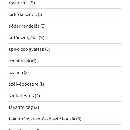
rovarirtás
(9)
sírkő készítés
(1)
sóder rendelés
(2)
sofőrszolgálat
(3)
spiko cső gyártás
(3)
szaniterek
(6)
szauna
(2)
szélvédőcsere
(1)
szobafestés
(4)
takarító cég
(2)
takarmánykeverő-kiosztó kocsik
(3)