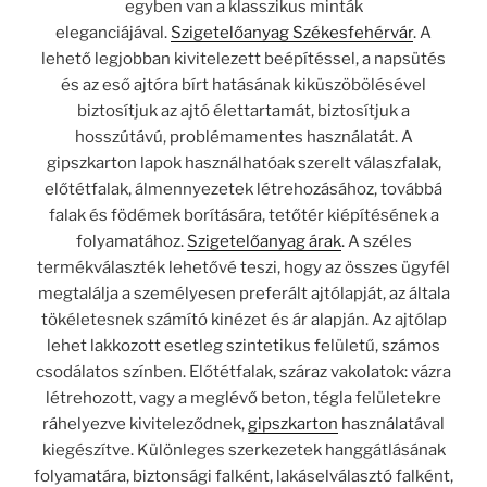
egyben van a klasszikus minták
eleganciájával.
Szigetelőanyag Székesfehérvár
. A
lehető legjobban kivitelezett beépítéssel, a napsütés
és az eső ajtóra bírt hatásának kiküszöbölésével
biztosítjuk az ajtó élettartamát, biztosítjuk a
hosszútávú, problémamentes használatát. A
gipszkarton lapok használhatóak szerelt válaszfalak,
előtétfalak, álmennyezetek létrehozásához, továbbá
falak és födémek borítására, tetőtér kiépítésének a
folyamatához.
Szigetelőanyag árak
. A széles
termékválaszték lehetővé teszi, hogy az összes ügyfél
megtalálja a személyesen preferált ajtólapját, az általa
tökéletesnek számító kinézet és ár alapján. Az ajtólap
lehet lakkozott esetleg szintetikus felületű, számos
csodálatos színben. Előtétfalak, száraz vakolatok: vázra
létrehozott, vagy a meglévő beton, tégla felületekre
ráhelyezve kiviteleződnek,
gipszkarton
használatával
kiegészítve. Különleges szerkezetek hanggátlásának
folyamatára, biztonsági falként, lakáselválasztó falként,