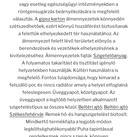
vagy esetleg egészségügyi intézményekben a
röntgensugárzás beárnyékolására is megfelelő
választás. A
gipsz karton
álmennyezetek könnyedén
szétszedhetőek, ezért könnyű hozzáférést biztosítanak
a felettük elhelyezkedett tér használatához. Az
álmennyezet felett lévő területet előnyös a
berendezések és vezetékek elhelyezésének a
kivitelezéséhez. Álmennyezetek fajtái:
Szigetelőanyag
.
A folyamatos takarítást és tisztítást igénylő
helyzetekben használják. Kültéri használatra is
megfelelő. Fontos tulajdonsága, hogy kimarad a
felszálló por, és nincs radiátor amely a helyet elfoglalná
feleslegesen. Üveggyapot, kőzetgyapot: Az
üveggyapot a legtöbb helyzetben alkalmazott
szigeteléstípus az összes közül.
Beltéri ajtó
.
Beltéri ajtó
Székesfehérvár
. Remek hő-és hangszigetelést biztosít.
Mindkettő termékfajta a legjobb módon
legköltséghatékonyabb! Puha tapintással
rendelkeznek, nincs szaguk, könnyen