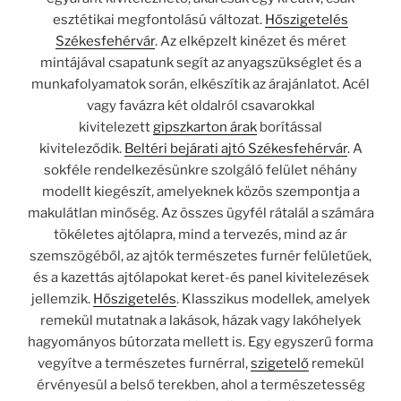
esztétikai megfontolású változat.
Hőszigetelés
Székesfehérvár
. Az elképzelt kinézet és méret
mintájával csapatunk segít az anyagszükséglet és a
munkafolyamatok során, elkészítik az árajánlatot. Acél
vagy favázra két oldalról csavarokkal
kivitelezett
gipszkarton árak
borítással
kiviteleződik.
Beltéri bejárati ajtó Székesfehérvár
. A
sokféle rendelkezésünkre szolgáló felület néhány
modellt kiegészít, amelyeknek közös szempontja a
makulátlan minőség. Az összes ügyfél rátalál a számára
tökéletes ajtólapra, mind a tervezés, mind az ár
szemszögéből, az ajtók természetes furnér felületűek,
és a kazettás ajtólapokat keret-és panel kivitelezések
jellemzik.
Hőszigetelés
. Klasszikus modellek, amelyek
remekül mutatnak a lakások, házak vagy lakóhelyek
hagyományos bútorzata mellett is. Egy egyszerű forma
vegyítve a természetes furnérral,
szigetelő
remekül
érvényesül a belső terekben, ahol a természetesség