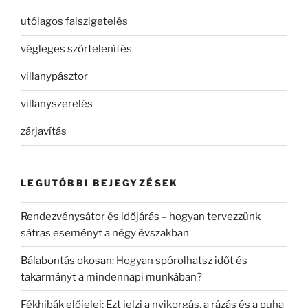
utólagos falszigetelés
végleges szőrtelenítés
villanypásztor
villanyszerelés
zárjavítás
LEGUTÓBBI BEJEGYZÉSEK
Rendezvénysátor és időjárás – hogyan tervezzünk
sátras eseményt a négy évszakban
Bálabontás okosan: Hogyan spórolhatsz időt és
takarmányt a mindennapi munkában?
Fékhibák előjelei: Ezt jelzi a nyikorgás, a rázás és a puha