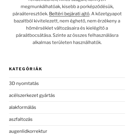
megmunkálhatóak, kisebb a porképződésük,
páraáteresztőek.
Beltéri bejárati ajtó
. A kőzetgyapot
bazaltból kivitelezett, nem éghető, nem érzékeny a
hőmérséklet változásaira és kielégítő a
páraátbocsátása. Szinte az összes felhasználásra
alkalmas területen használhatók.
KATEGÓRIÁK
3D nyomtatás
acélszerkezet gyártás
alakformálás
aszfaltozás
augenlidkorrektur