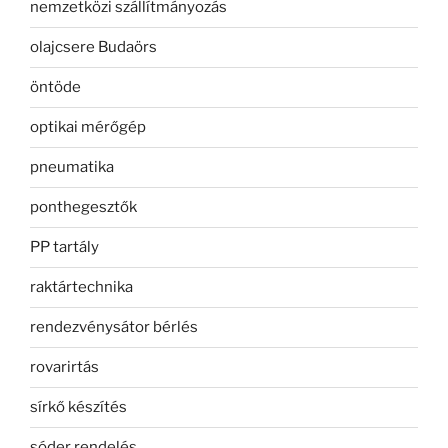
nemzetközi szállítmányozás
olajcsere Budaörs
öntöde
optikai mérőgép
pneumatika
ponthegesztők
PP tartály
raktártechnika
rendezvénysátor bérlés
rovarirtás
sírkő készítés
sóder rendelés