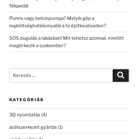
fékpedál
Pumix vagy betonpumpa? Melyik gép a
legköltséghatékonyabb a te építkezéseden?
SOS dugulás a lakásban! Mit tehetsz azonnal, mielőtt
megérkezik a szakember?
Keresés
Keresé
a
következő
kifejezésre:
KATEGÓRIÁK
3D nyomtatás
(4)
acélszerkezet gyártás
(1)