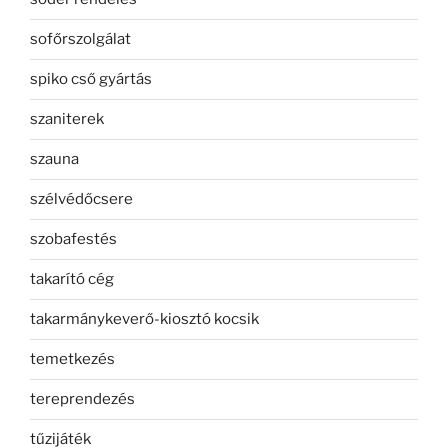
sofőrszolgálat
spiko cső gyártás
szaniterek
szauna
szélvédőcsere
szobafestés
takarító cég
takarmánykeverő-kiosztó kocsik
temetkezés
tereprendezés
tűzijáték