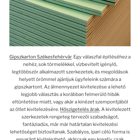
Gipszkarton Székesfehérvár
. Egy válaszfal építéséhez a
nehéz, sok törmelékkel, vízbevitelt igénylő,
legtöbbször alkalmazott szerkezetek, és megoldások
helyett örömmel ajánljuk ügyfeleink számára a
gipszkartont. Az álmennyezet kivitelezése a lehető
legjobb választás a korábban felmerülő hibák
eltüntetése miatt, vagy akár a kinézet szempontjából
az ötlet kivitelezésére.
Hőszigetelés árak
. A kivitelezett
szerkezetek rengeteg tervezői szabadságot,
fantáziadús, már már határtalan kivitelezési
lehetőséget biztosítanak. Szabályos, ipari célú forma is
egyaránt kivitelezhető, akárcsak egy kreatív, csak