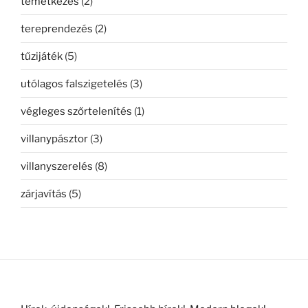
temetkezés
(2)
tereprendezés
(2)
tűzijáték
(5)
utólagos falszigetelés
(3)
végleges szőrtelenítés
(1)
villanypásztor
(3)
villanyszerelés
(8)
zárjavítás
(5)