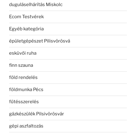
duguláselhárítás Miskolc
Ecom Testvérek
Egyéb kategória
épületgépészet Pilisvörösvá
esküvői ruha
finn szauna
föld rendelés
földmunka Pécs
fűtésszerelés
gázkészülék Pilsivörösvár
gépi aszfaltozás