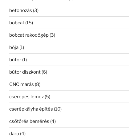
betonozás
(3)
bobcat
(15)
bobcat rakodógép
(3)
bója
(1)
bútor
(1)
bútor diszkont
(6)
CNC marás
(8)
cserepes lemez
(5)
cserépkályha építés
(10)
csőtörés bemérés
(4)
daru
(4)