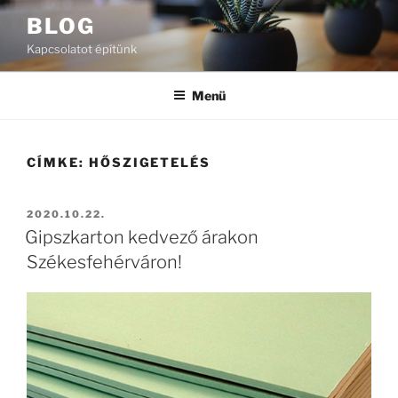
Tartalomhoz
BLOG
Kapcsolatot építünk
Menü
CÍMKE:
HŐSZIGETELÉS
BEKÜLDVE:
2020.10.22.
Gipszkarton kedvező árakon
Székesfehérváron!