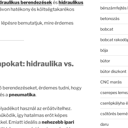
draulikus berendezések
és
hidraulikus
bérszámfejtés 
távon hatékony és költségtakarékos
betonozás
 lépésre bemutatjuk, mire érdemes
bobcat
bobcat rakodó
bója
bútor
apokat: hidraulika vs.
bútor diszkont
CNC marás
lő berendezéseket, érdemes tudni, hogy
cserepes leme
és a
pneumatika
.
cserépkályha é
lyadékot használ az erőátvitelhez.
csőtörés bemé
űködik, így hatalmas erőt képes
kel. Emiatt ideális a
nehezebb ipari
daru