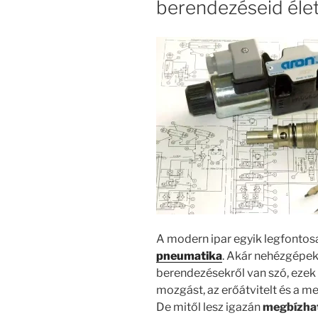
berendezéseid éle
A modern ipar egyik legfontos
pneumatika
. Akár nehézgépek
berendezésekről van szó, ezek 
mozgást, az erőátvitelt és a m
De mitől lesz igazán
megbízhat