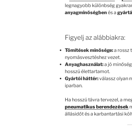
legnagyobb különbség gyakran
anyagminőségben
és a
gyártá
Figyelj az alábbiakra:
Tömítések minősége:
a rossz 
nyomásvesztéshez vezet.
Anyaghasználat:
a jó minőség
hosszú élettartamot.
Gyártói háttér:
válassz olyan m
iparban.
Ha hosszú távra tervezel, a m
pneumatikus berendezések
m
állásidőt és a karbantartási kö