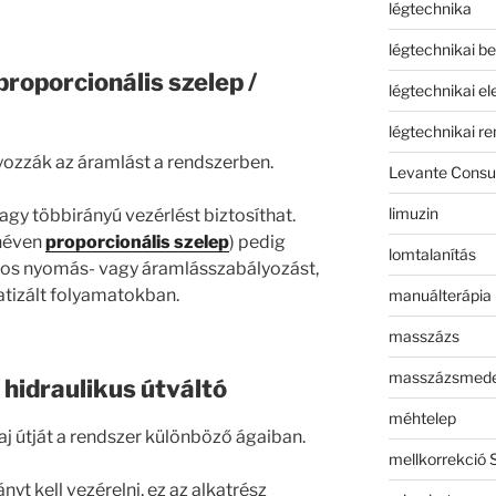
légtechnika
légtechnikai b
 proporcionális szelep /
légtechnikai e
légtechnikai r
lyozzák az áramlást a rendszerben.
Levante Consul
limuzin
gy többirányú vezérlést biztosíthat.
néven
proporcionális szelep
) pedig
lomtalanítás
atos nyomás- vagy áramlásszabályozást,
tizált folyamatokban.
manuálterápia
masszázs
masszázsmed
/ hidraulikus útváltó
méhtelep
laj útját a rendszer különböző ágaiban.
mellkorrekció 
t kell vezérelni, ez az alkatrész