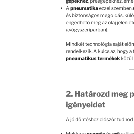
gépekhez
, présgépekhez, eme
A
pneumatika
ezzel szemben
és biztonságos megoldás, külö
engedhető meg az olaj jelenléte
gyógyszeriparban).
Mindkét technológia saját előn
rendelkezik. A kulcs az, hogy 
pneumatikus termékek
közül 
2. Határozd meg p
igényeidet
A jó döntéshez először tudnod k
Mekkora
nyomás
és
erő
szüks