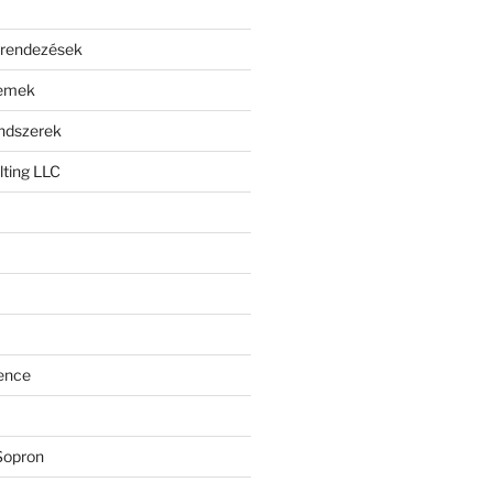
erendezések
lemek
endszerek
ting LLC
ence
Sopron