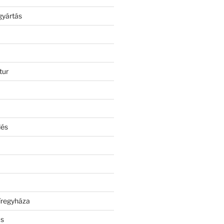
gyártás
tur
lés
íregyháza
ás