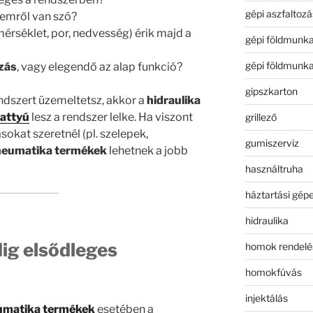
gépi aszfaltozá
emről van szó?
érséklet, por, nedvesség) érik majd a
gépi földmunk
gépi földmunk
zás
, vagy elegendő az alap funkció?
gipszkarton
ndszert üzemeltetsz, akkor a
hidraulika
vattyú
lesz a rendszer lelke. Ha viszont
grillező
okat szeretnél (pl. szelepek,
gumiszerviz
eumatika termékek
lehetnek a jobb
használtruha
háztartási gép
hidraulika
ig elsődleges
homok rendelé
homokfúvás
injektálás
umatika termékek
esetében a