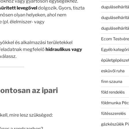
lőkhöz vagy gyártósori egységekhez.
duguláselhárít
sűrített levegővel
dolgozik. Gyors, tiszta
nösen olyan helyeken, ahol nem
duguláselhárít
 (pl. élelmiszer- vagy
duguláselhárít
Ecom Testvér
yökkel és alkalmazási területekkel
a feladatnak megfelelő
hidraulikus vagy
Egyéb kategóri
válassz.
épületgépészet
esküvői ruha
finn szauna
ontosan az ipari
föld rendelés
földmunka Péc
fűtésszerelés
ell, mire lesz szükséged:
gázkészülék Pi
éges a rendszerben?