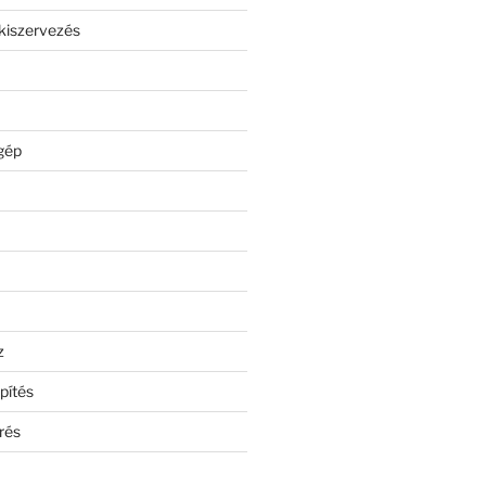
kiszervezés
gép
z
pítés
rés