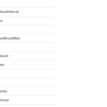
ékesfehérvár
ka
adékszállítás
észet
lon
ártás
rónnal