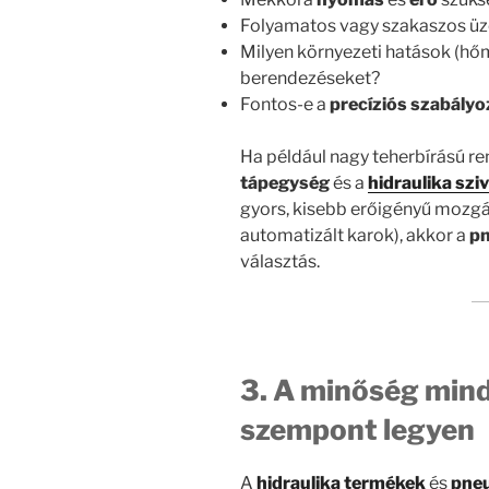
Folyamatos vagy szakaszos üz
Milyen környezeti hatások (hőm
berendezéseket?
Fontos-e a
precíziós szabályo
Ha például nagy teherbírású re
tápegység
és a
hidraulika szi
gyors, kisebb erőigényű mozgás
automatizált karok), akkor a
pn
választás.
3. A minőség mind
szempont legyen
A
hidraulika termékek
és
pne