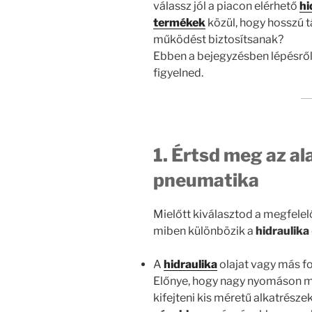
válassz jól a piacon elérhető
hi
termékek
közül, hogy hosszú 
működést biztosítsanak?
Ebben a bejegyzésben lépésről
figyelned.
1. Értsd meg az al
pneumatika
Mielőtt kiválasztod a megfele
miben különbözik a
hidraulika
A
hidraulika
olajat vagy más fo
Előnye, hogy nagy nyomáson m
kifejteni kis méretű alkatrészek