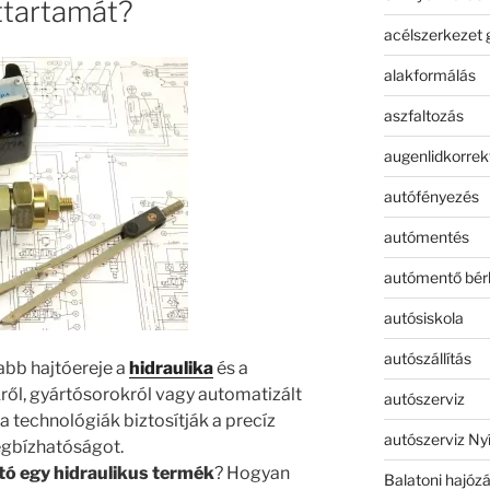
ttartamát?
acélszerkezet 
alakformálás
aszfaltozás
augenlidkorrek
autófényezés
autómentés
autómentő bér
autósiskola
autószállítás
abb hajtóereje a
hidraulika
és a
ről, gyártósorokról vagy automatizált
autószerviz
a technológiák biztosítják a precíz
autószerviz Ny
egbízhatóságot.
ó egy hidraulikus termék
? Hogyan
Balatoni hajóz