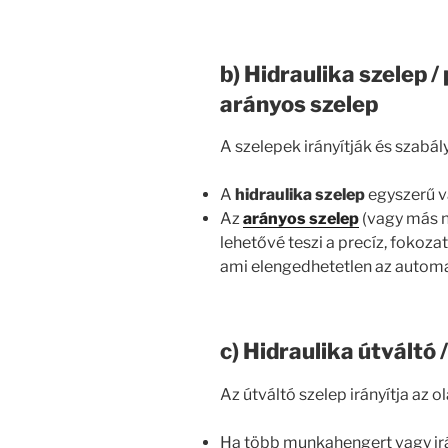
b) Hidraulika szelep /
arányos szelep
A szelepek irányítják és szabá
A
hidraulika szelep
egyszerű va
Az
arányos szelep
(vagy más 
lehetővé teszi a precíz, fokoz
ami elengedhetetlen az automa
c) Hidraulika útváltó 
Az útváltó szelep irányítja az o
Ha több munkahengert vagy irány