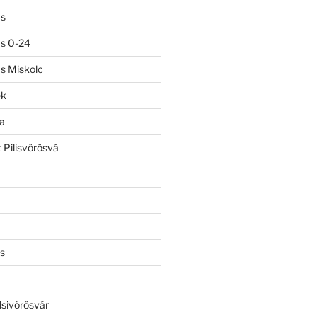
ás
ás 0-24
ás Miskolc
ek
a
 Pilisvörösvá
s
lsivörösvár