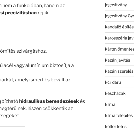
jogosítvány
 nem a funkcióban, hanem az
si precizitásban
rejlik.
jogosítvány Gy
kandalló építés
karosszéria jav
kártevőmentes
tömítés szivárgáshoz,
kazán javítás
ű acél vagy alumínium biztosítja a
kazán szerelés
árkát, amely ismert és bevált az
kcr daru
készházak
egbízható
hidraulikus berendezések
és
klíma
egtérülnek, hiszen csökkentik az
klíma telepítés
ltségeket.
költöztetés