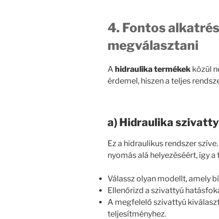
4. Fontos alkatrés
megválasztani
A
hidraulika termékek
közül n
érdemel, hiszen a teljes rends
a) Hidraulika szivatt
Ez a hidraulikus rendszer szíve
nyomás alá helyezéséért, így a t
Válassz olyan modellt, amely bí
Ellenőrizd a szivattyú hatásfo
A megfelelő szivattyú kiválasz
teljesítményhez.