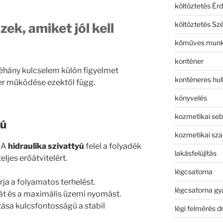
költöztetés Érd
költöztetés Sz
zek, amiket jól kell
kőműves mun
konténer
éhány kulcselem külön figyelmet
konténeres hull
zer működése ezektől függ.
könyvelés
kozmetikai seb
yú
kozmetikai sza
. A
hidraulika szivattyú
felel a folyadék
lakásfelújítás
eljes erőátvitelért.
légcsatorna
rja a folyamatos terhelést.
légcsatorna gy
kát és a maximális üzemi nyomást.
tása kulcsfontosságú a stabil
légi felmérés d