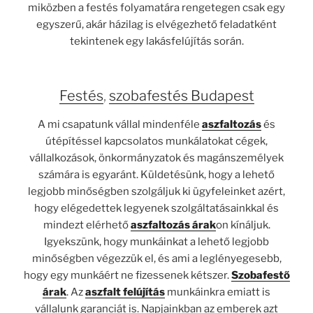
miközben a
festés
folyamatára rengetegen csak egy
egyszerű, akár házilag is elvégezhető feladatként
tekintenek egy lakásfelújítás során.
Festés
,
szobafestés Budapest
A mi csapatunk vállal mindenféle
aszfaltozás
és
útépítéssel kapcsolatos munkálatokat cégek,
vállalkozások, önkormányzatok és magánszemélyek
számára is egyaránt. Küldetésünk, hogy a lehető
legjobb minőségben szolgáljuk ki ügyfeleinket azért,
hogy elégedettek legyenek szolgáltatásainkkal és
mindezt elérhető
aszfaltozás árak
on kínáljuk.
Igyekszünk, hogy munkáinkat a lehető legjobb
minőségben végezzük el, és ami a leglényegesebb,
hogy egy munkáért ne fizessenek kétszer.
Szobafestő
árak
. Az
aszfalt felújítás
munkáinkra emiatt is
vállalunk garanciát is. Napjainkban az emberek azt