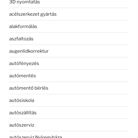
3D nyomtatás
acélszerkezet gyártás
alakformálás
aszfaltozás
augenlidkorrektur
autófényezés
autómentés
autómentő bérlés
autósiskola
autószállítás
autószerviz
autószerviz Nyíregyháza