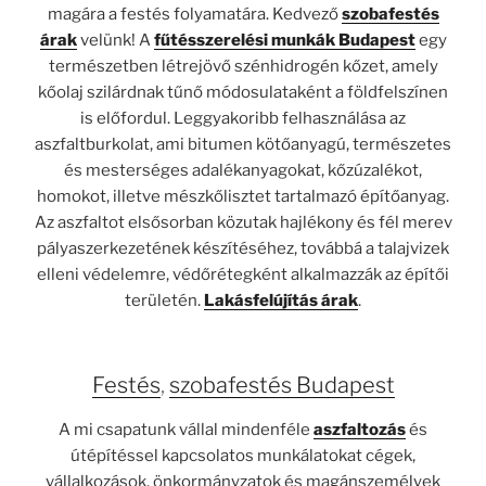
magára a festés folyamatára. Kedvező
szobafestés
árak
velünk! A
fűtésszerelési munkák Budapest
egy
természetben létrejövő szénhidrogén kőzet, amely
kőolaj szilárdnak tűnő módosulataként a földfelszínen
is előfordul. Leggyakoribb felhasználása az
aszfaltburkolat, ami bitumen kötőanyagú, természetes
és mesterséges adalékanyagokat, kőzúzalékot,
homokot, illetve mészkőlisztet tartalmazó építőanyag.
Az aszfaltot elsősorban közutak hajlékony és fél merev
pályaszerkezetének készítéséhez, továbbá a talajvizek
elleni védelemre, védőrétegként alkalmazzák az építői
területén.
Lakásfelújítás árak
.
Festés
,
szobafestés Budapest
A mi csapatunk vállal mindenféle
aszfaltozás
és
útépítéssel kapcsolatos munkálatokat cégek,
vállalkozások, önkormányzatok és magánszemélyek