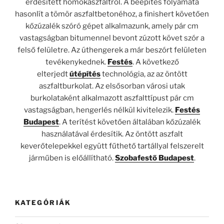
érdesített homokaszfaltról. A beépítés folyamata
hasonlít a tömör aszfaltbetonéhoz, a finishert követően
kőzúzalék szóró gépet alkalmazunk, amely pár cm
vastagságban bitumennel bevont zúzott követ szór a
felső felületre. Az úthengerek a már beszórt felületen
tevékenykednek.
Festés
. A következő
elterjedt
útépítés
technológia, az az öntött
aszfaltburkolat. Az elsősorban városi utak
burkolataként alkalmazott aszfalttípust pár cm
vastagságban, hengerlés nélkül kivitelezik.
Festés
Budapest
. A terítést követően általában kőzúzalék
használatával érdesítik. Az öntött aszfalt
keverőtelepekkel együtt fűthető tartállyal felszerelt
járműben is előállítható.
Szobafestő Budapest
.
KATEGÓRIÁK