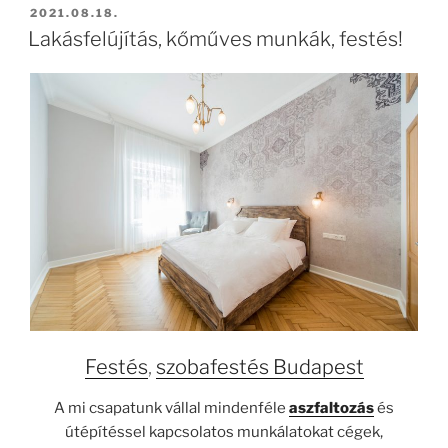
BEKÜLDVE:
2021.08.18.
Lakásfelújítás, kőműves munkák, festés!
Festés
,
szobafestés Budapest
A mi csapatunk vállal mindenféle
aszfaltozás
és
útépítéssel kapcsolatos munkálatokat cégek,