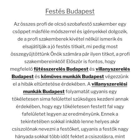
Festés Budapest
Az összes profi de olcsó szobafestő szakember egy
csöppet másféle módszerrel és igényekkel dolgozik,
de a profi szakemberek kivétel nélkül ismerik és
elsajátítják a jó
festés
titkait, mi pedig most
összegyűjtöttünk Önök számára pár ilyen titkot, a profi
szakembereinktől! Először is fontos, hogy
megfelelő
fűtésszerelés Budapest
és
villanyszerelés
Budapest
és
kőműves munkák Budapest
végezzünk
el a hibák eltüntetése érdekében. A
villanyszerelési
munkák Budapest
folyamatát ugyanis egy
tökéletesen sima felülettel szükséges kezdeni annak
érdekében, hogy egy tökéletesen festett fal vagy
fafelületet legyen az eredményünk. Ennek a
tekintetében sokkal inkább lenne helyes akár
csiszolónak nevezni a festőket, ugyanis a festők nagy
hányada sokkal több időt fektet a csiszolásra, mint