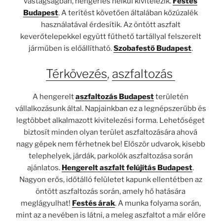
vastagságban, hengerlés nélkül kivitelezik.
Festés
Budapest
. A terítést követően általában kőzúzalék
használatával érdesítik. Az öntött aszfalt
keverőtelepekkel együtt fűthető tartállyal felszerelt
járműben is előállítható.
Szobafestő Budapest
.
Térkövezés
,
aszfaltozás
A hengerelt
aszfaltozás Budapest
területén
vállalkozásunk által. Napjainkban ez a legnépszerűbb és
legtöbbet alkalmazott kivitelezési forma. Lehetőséget
biztosít minden olyan terület aszfaltozására ahová
nagy gépek nem férhetnek be! Először udvarok, kisebb
telephelyek, járdák, parkolók aszfaltozása során
ajánlatos.
Hengerelt aszfalt felújítás Budapest
.
Nagyon erős, időtálló felületet kapunk ellentétben az
öntött aszfaltozás során, amely hő hatására
meglágyulhat!
Festés árak
. A munka folyama során,
mint az a nevében is látni, a meleg aszfaltot a már előre