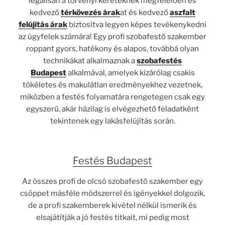
legálisan a törvényi kereteknek megfelelően és
kedvező
térkövezés árak
at és kedvező
aszfalt
felújítás árak
biztosítva legyen képes tevékenykedni
az ügyfelek számára! Egy profi szobafestő szakember
roppant gyors, hatékony és alapos, továbbá olyan
technikákat alkalmaznak a
szobafestés
Budapest
alkalmával, amelyek kizárólag csakis
tökéletes és makulátlan eredményekhez vezetnek,
miközben a
festés
folyamatára rengetegen csak egy
egyszerű, akár házilag is elvégezhető feladatként
tekintenek egy lakásfelújítás során.
Festés Budapest
Az összes profi de olcsó szobafestő szakember egy
csöppet másféle módszerrel és igényekkel dolgozik,
de a profi szakemberek kivétel nélkül ismerik és
elsajátítják a jó
festés
titkait, mi pedig most