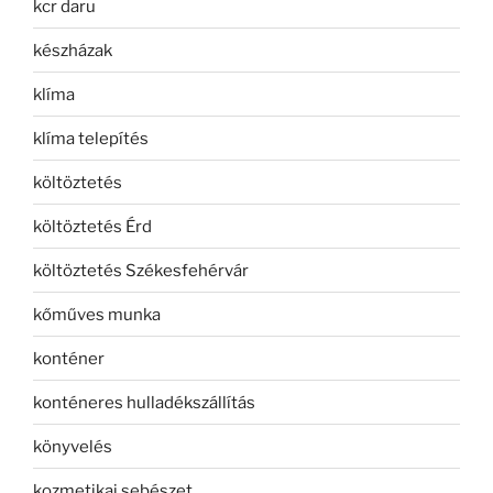
kcr daru
készházak
klíma
klíma telepítés
költöztetés
költöztetés Érd
költöztetés Székesfehérvár
kőműves munka
konténer
konténeres hulladékszállítás
könyvelés
kozmetikai sebészet