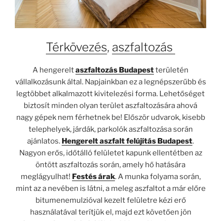
Térkövezés
,
aszfaltozás
A hengerelt
aszfaltozás Budapest
területén
vállalkozásunk által. Napjainkban ez a legnépszerűbb és
legtöbbet alkalmazott kivitelezési forma. Lehetőséget
biztosít minden olyan terület aszfaltozására ahová
nagy gépek nem férhetnek be! Először udvarok, kisebb
telephelyek, járdák, parkolók aszfaltozása során
ajánlatos.
Hengerelt aszfalt felújítás Budapest
.
Nagyon erős, időtálló felületet kapunk ellentétben az
öntött aszfaltozás során, amely hő hatására
meglágyulhat!
Festés árak
. A munka folyama során,
mint az a nevében is látni, a meleg aszfaltot a már előre
bitumenemulzióval kezelt felületre kézi erő
használatával terítjük el, majd ezt követően jön