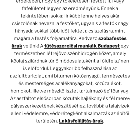
érdekében, hogy egy tökéletesen festett fal vagy
fafelületet legyen az eredményünk. Ennek a
tekintetében sokkal inkább lenne helyes akár
csiszolónak nevezni a festőket, ugyanis a festők nagy
hányada sokkal több időt fektet a csiszolásra, mint
magára a festés folyamatára. Kedvező
szobafestés
árak
velünk! A
fűtésszerelési munkák Budapest
egy
természetben létrejövő szénhidrogén kőzet, amely
kőolaj szilárdnak tűnő módosulataként a földfelszínen
is előfordul. Leggyakoribb felhasználása az
aszfaltburkolat, ami bitumen kötőanyagú, természetes
és mesterséges adalékanyagokat, kőzúzalékot,
homokot, illetve mészkőlisztet tartalmazó építőanyag.
Az aszfaltot elsősorban közutak hajlékony és fél merev
pályaszerkezetének készítéséhez, továbbá a talajvizek
elleni védelemre, védőrétegként alkalmazzák az építői
területén.
Lakásfelújítás árak
.