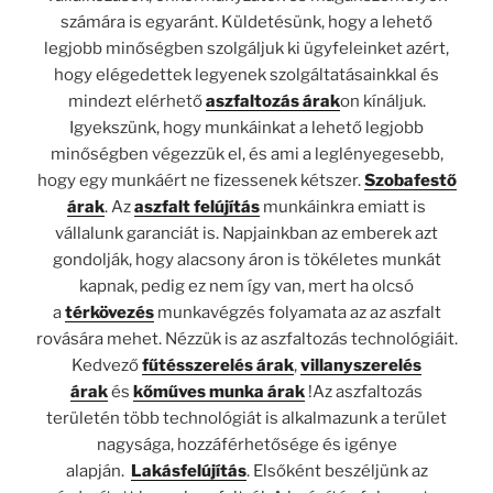
számára is egyaránt. Küldetésünk, hogy a lehető
legjobb minőségben szolgáljuk ki ügyfeleinket azért,
hogy elégedettek legyenek szolgáltatásainkkal és
mindezt elérhető
aszfaltozás árak
on kínáljuk.
Igyekszünk, hogy munkáinkat a lehető legjobb
minőségben végezzük el, és ami a leglényegesebb,
hogy egy munkáért ne fizessenek kétszer.
Szobafestő
árak
. Az
aszfalt felújítás
munkáinkra emiatt is
vállalunk garanciát is. Napjainkban az emberek azt
gondolják, hogy alacsony áron is tökéletes munkát
kapnak, pedig ez nem így van, mert ha olcsó
a
térkövezés
munkavégzés folyamata az az aszfalt
rovására mehet. Nézzük is az aszfaltozás technológiáit.
Kedvező
fűtésszerelés árak
,
villanyszerelés
árak
és
kőműves munka árak
!Az aszfaltozás
területén több technológiát is alkalmazunk a terület
nagysága, hozzáférhetősége és igénye
alapján.
Lakásfelújítás
. Elsőként beszéljünk az