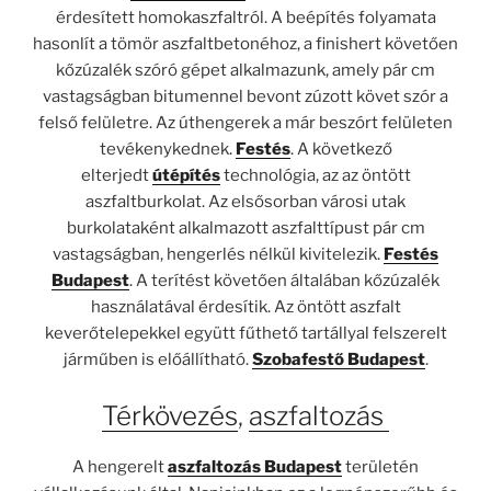
érdesített homokaszfaltról. A beépítés folyamata
hasonlít a tömör aszfaltbetonéhoz, a finishert követően
kőzúzalék szóró gépet alkalmazunk, amely pár cm
vastagságban bitumennel bevont zúzott követ szór a
felső felületre. Az úthengerek a már beszórt felületen
tevékenykednek.
Festés
. A következő
elterjedt
útépítés
technológia, az az öntött
aszfaltburkolat. Az elsősorban városi utak
burkolataként alkalmazott aszfalttípust pár cm
vastagságban, hengerlés nélkül kivitelezik.
Festés
Budapest
. A terítést követően általában kőzúzalék
használatával érdesítik. Az öntött aszfalt
keverőtelepekkel együtt fűthető tartállyal felszerelt
járműben is előállítható.
Szobafestő Budapest
.
Térkövezés
,
aszfaltozás
A hengerelt
aszfaltozás Budapest
területén