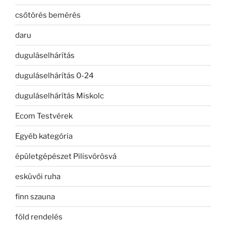
csőtörés bemérés
daru
duguláselhárítás
duguláselhárítás 0-24
duguláselhárítás Miskolc
Ecom Testvérek
Egyéb kategória
épületgépészet Pilisvörösvá
esküvői ruha
finn szauna
föld rendelés