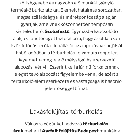
költségesebb és nagyobb élő munkát igénylő
terméskő burkolatokat. Elemeit hatalmas sorozatban,
magas szilárdsággal és méretpontosság alapján
gyártják, amelynek köszönhetően tempósan
kivitelezhető.
Szobafestő
. Egymásba kapcsolódó
alakjuk, lehetőséget biztosít arra, hogy az oldalukon
lévő súrlódási erők ellenállását az alapozásnak adják át.
Ebből adódóan a térburkolás folyamata rengeteg
figyelmet, a megfelelő mélységű és szerkezetű
alapozás igényli. Eszerint kell a jármű forgalomnak
eleget tevő alapozást figyelembe venni, de azért a
térburkoló elem szerkezete és vastagsága is hasonló
jelentőséggel bírhat.
Lakásfelújítás
,
térburkolás
Válassza cégünket kedvező
térburkolás
árak
mellett!
Aszfalt felújítás Budapest
munkáink