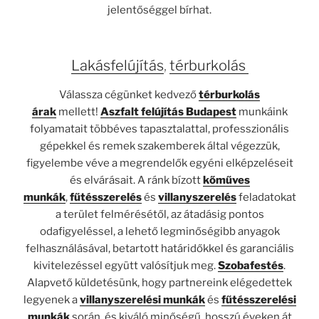
jelentőséggel bírhat.
Lakásfelújítás
,
térburkolás
Válassza cégünket kedvező
térburkolás
árak
mellett!
Aszfalt felújítás Budapest
munkáink
folyamatait többéves tapasztalattal, professzionális
gépekkel és remek szakemberek által végezzük,
figyelembe véve a megrendelők egyéni elképzeléseit
és elvárásait. A ránk bízott
kőműves
munkák
,
fűtésszerelés
és
villanyszerelés
feladatokat
a terület felmérésétől, az átadásig pontos
odafigyeléssel, a lehető legminőségibb anyagok
felhasználásával, betartott határidőkkel és garanciális
kivitelezéssel együtt valósítjuk meg.
Szobafestés
.
Alapvető küldetésünk, hogy partnereink elégedettek
legyenek a
villanyszerelési munkák
és
fűtésszerelési
munkák
során, és kiváló minőségű, hosszú éveken át