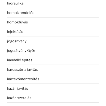
hidraulika
homok rendelés
homokfúvás
injektálás
jogosítvány
jogosítvány Győr
kandalló építés
karosszéria javítás
kártevőmentesítés
kazán javítás
kazán szerelés