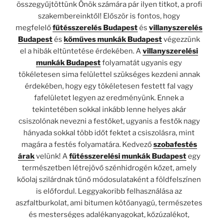
összegyűjtöttünk Önök számára pár ilyen titkot, a profi
szakembereinktől! Először is fontos, hogy
megfelelő
fűtésszerelés Budapest
és
villanyszerelés
Budapest
és
kőműves munkák Budapest
végezzünk
el a hibák eltüntetése érdekében. A
villanyszerelési
munkák Budapest
folyamatát ugyanis egy
tökéletesen sima felülettel szükséges kezdeni annak
érdekében, hogy egy tökéletesen festett fal vagy
fafelületet legyen az eredményünk. Ennek a
tekintetében sokkal inkább lenne helyes akár
csiszolónak nevezni a festőket, ugyanis a festők nagy
hányada sokkal több időt fektet a csiszolásra, mint
magára a festés folyamatára. Kedvező
szobafestés
árak
velünk! A
fűtésszerelési munkák Budapest
egy
természetben létrejövő szénhidrogén kőzet, amely
kőolaj szilárdnak tűnő módosulataként a földfelszínen
is előfordul. Leggyakoribb felhasználása az
aszfaltburkolat, ami bitumen kötőanyagú, természetes
és mesterséges adalékanyagokat, kőzúzalékot,