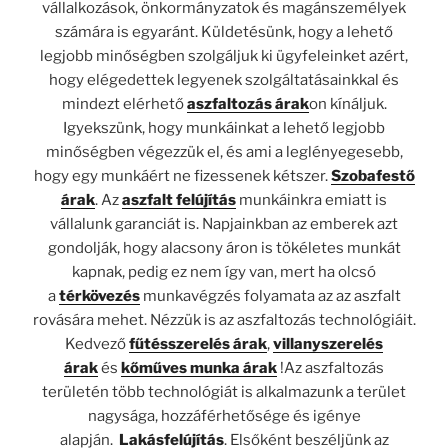
vállalkozások, önkormányzatok és magánszemélyek
számára is egyaránt. Küldetésünk, hogy a lehető
legjobb minőségben szolgáljuk ki ügyfeleinket azért,
hogy elégedettek legyenek szolgáltatásainkkal és
mindezt elérhető
aszfaltozás árak
on kínáljuk.
Igyekszünk, hogy munkáinkat a lehető legjobb
minőségben végezzük el, és ami a leglényegesebb,
hogy egy munkáért ne fizessenek kétszer.
Szobafestő
árak
. Az
aszfalt felújítás
munkáinkra emiatt is
vállalunk garanciát is. Napjainkban az emberek azt
gondolják, hogy alacsony áron is tökéletes munkát
kapnak, pedig ez nem így van, mert ha olcsó
a
térkövezés
munkavégzés folyamata az az aszfalt
rovására mehet. Nézzük is az aszfaltozás technológiáit.
Kedvező
fűtésszerelés árak
,
villanyszerelés
árak
és
kőműves munka árak
!Az aszfaltozás
területén több technológiát is alkalmazunk a terület
nagysága, hozzáférhetősége és igénye
alapján.
Lakásfelújítás
. Elsőként beszéljünk az