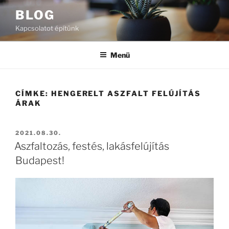
Tartalomhoz
BLOG
Kapcsolatot építünk
Menü
CÍMKE:
HENGERELT ASZFALT FELÚJÍTÁS
ÁRAK
BEKÜLDVE:
2021.08.30.
Aszfaltozás, festés, lakásfelújítás
Budapest!