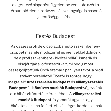
eleget tevő alapozást figyelembe venni, de azért a
térburkoló elem szerkezete és vastagsága is hasonló
jelentőséggel bírhat.
Festés Budapest
Az összes profi de olcsó szobafestő szakember egy
csöppet másféle módszerrel és igényekkel dolgozik,
de a profi szakemberek kivétel nélkül ismerik és
elsajátítják a jó
festés
titkait, mi pedig most
összegyűjtöttünk Önök számára pár ilyen titkot, a profi
szakembereinktől! Először is fontos, hogy
megfelelő
fűtésszerelés Budapest
és
villanyszerelés
Budapest
és
kőműves munkák Budapest
végezzünk
el a hibák eltüntetése érdekében. A
villanyszerelési
munkák Budapest
folyamatát ugyanis egy
tökéletesen sima felülettel szükséges kezdeni annak