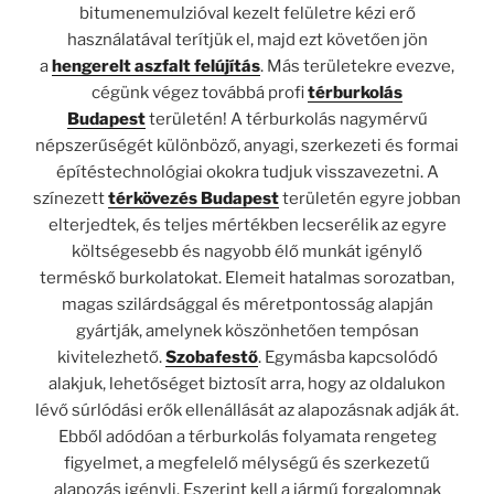
bitumenemulzióval kezelt felületre kézi erő
használatával terítjük el, majd ezt követően jön
a
hengerelt aszfalt felújítás
. Más területekre evezve,
cégünk végez továbbá profi
térburkolás
Budapest
területén! A térburkolás nagymérvű
népszerűségét különböző, anyagi, szerkezeti és formai
építéstechnológiai okokra tudjuk visszavezetni. A
színezett
térkövezés Budapest
területén egyre jobban
elterjedtek, és teljes mértékben lecserélik az egyre
költségesebb és nagyobb élő munkát igénylő
terméskő burkolatokat. Elemeit hatalmas sorozatban,
magas szilárdsággal és méretpontosság alapján
gyártják, amelynek köszönhetően tempósan
kivitelezhető.
Szobafestő
. Egymásba kapcsolódó
alakjuk, lehetőséget biztosít arra, hogy az oldalukon
lévő súrlódási erők ellenállását az alapozásnak adják át.
Ebből adódóan a térburkolás folyamata rengeteg
figyelmet, a megfelelő mélységű és szerkezetű
alapozás igényli. Eszerint kell a jármű forgalomnak