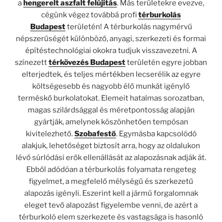
a
hengerelt aszfalt felújítás
. Más területekre evezve,
cégünk végez továbbá profi
térburkolás
Budapest
területén! A térburkolás nagymérvű
népszerűségét különböző, anyagi, szerkezeti és formai
építéstechnológiai okokra tudjuk visszavezetni. A
színezett
térkövezés Budapest
területén egyre jobban
elterjedtek, és teljes mértékben lecserélik az egyre
költségesebb és nagyobb élő munkát igénylő
terméskő burkolatokat. Elemeit hatalmas sorozatban,
magas szilárdsággal és méretpontosság alapján
gyártják, amelynek köszönhetően tempósan
kivitelezhető.
Szobafestő
. Egymásba kapcsolódó
alakjuk, lehetőséget biztosít arra, hogy az oldalukon
lévő súrlódási erők ellenállását az alapozásnak adják át.
Ebből adódóan a térburkolás folyamata rengeteg
figyelmet, a megfelelő mélységű és szerkezetű
alapozás igényli. Eszerint kell a jármű forgalomnak
eleget tevő alapozást figyelembe venni, de azért a
térburkoló elem szerkezete és vastagsága is hasonló