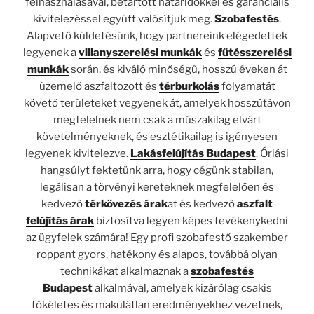
felhasználásával, betartott határidőkkel és garanciális
kivitelezéssel együtt valósítjuk meg.
Szobafestés
.
Alapvető küldetésünk, hogy partnereink elégedettek
legyenek a
villanyszerelési munkák
és
fűtésszerelési
munkák
során, és kiváló minőségű, hosszú éveken át
üzemelő aszfaltozott és
térburkolás
folyamatát
követő területeket vegyenek át, amelyek hosszútávon
megfelelnek nem csak a műszakilag elvárt
követelményeknek, és esztétikailag is igényesen
legyenek kivitelezve.
Lakásfelújítás Budapest
. Óriási
hangsúlyt fektetünk arra, hogy cégünk stabilan,
legálisan a törvényi kereteknek megfelelően és
kedvező
térkövezés árak
at és kedvező
aszfalt
felújítás árak
biztosítva legyen képes tevékenykedni
az ügyfelek számára! Egy profi szobafestő szakember
roppant gyors, hatékony és alapos, továbbá olyan
technikákat alkalmaznak a
szobafestés
Budapest
alkalmával, amelyek kizárólag csakis
tökéletes és makulátlan eredményekhez vezetnek,