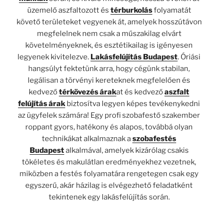
üzemelő aszfaltozott és
térburkolás
folyamatát
követő területeket vegyenek át, amelyek hosszútávon
megfelelnek nem csak a műszakilag elvárt
követelményeknek, és esztétikailag is igényesen
legyenek kivitelezve.
Lakásfelújítás Budapest
. Óriási
hangsúlyt fektetünk arra, hogy cégünk stabilan,
legálisan a törvényi kereteknek megfelelően és
kedvező
térkövezés árak
at és kedvező
aszfalt
felújítás árak
biztosítva legyen képes tevékenykedni
az ügyfelek számára! Egy profi szobafestő szakember
roppant gyors, hatékony és alapos, továbbá olyan
technikákat alkalmaznak a
szobafestés
Budapest
alkalmával, amelyek kizárólag csakis
tökéletes és makulátlan eredményekhez vezetnek,
miközben a
festés
folyamatára rengetegen csak egy
egyszerű, akár házilag is elvégezhető feladatként
tekintenek egy lakásfelújítás során.