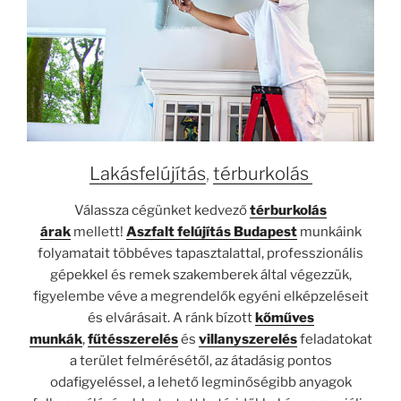
Lakásfelújítás
,
térburkolás
Válassza cégünket kedvező
térburkolás
árak
mellett!
Aszfalt felújítás Budapest
munkáink
folyamatait többéves tapasztalattal, professzionális
gépekkel és remek szakemberek által végezzük,
figyelembe véve a megrendelők egyéni elképzeléseit
és elvárásait. A ránk bízott
kőműves
munkák
,
fűtésszerelés
és
villanyszerelés
feladatokat
a terület felmérésétől, az átadásig pontos
odafigyeléssel, a lehető legminőségibb anyagok