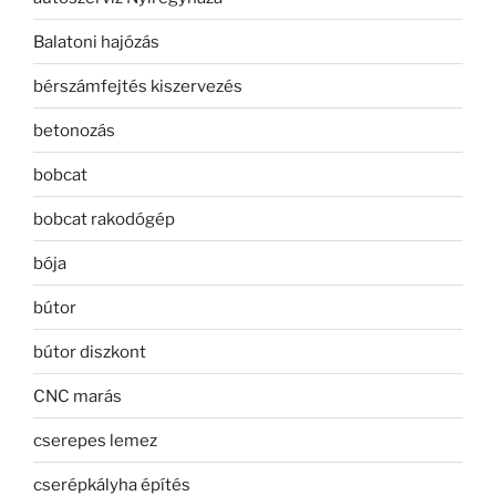
Balatoni hajózás
bérszámfejtés kiszervezés
betonozás
bobcat
bobcat rakodógép
bója
bútor
bútor diszkont
CNC marás
cserepes lemez
cserépkályha építés