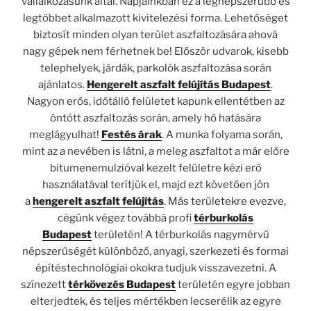
vállalkozásunk által. Napjainkban ez a legnépszerűbb és
legtöbbet alkalmazott kivitelezési forma. Lehetőséget
biztosít minden olyan terület aszfaltozására ahová
nagy gépek nem férhetnek be! Először udvarok, kisebb
telephelyek, járdák, parkolók aszfaltozása során
ajánlatos.
Hengerelt aszfalt felújítás Budapest
.
Nagyon erős, időtálló felületet kapunk ellentétben az
öntött aszfaltozás során, amely hő hatására
meglágyulhat!
Festés árak
. A munka folyama során,
mint az a nevében is látni, a meleg aszfaltot a már előre
bitumenemulzióval kezelt felületre kézi erő
használatával terítjük el, majd ezt követően jön
a
hengerelt aszfalt felújítás
. Más területekre evezve,
cégünk végez továbbá profi
térburkolás
Budapest
területén! A térburkolás nagymérvű
népszerűségét különböző, anyagi, szerkezeti és formai
építéstechnológiai okokra tudjuk visszavezetni. A
színezett
térkövezés Budapest
területén egyre jobban
elterjedtek, és teljes mértékben lecserélik az egyre