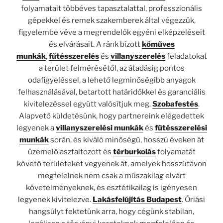
folyamatait többéves tapasztalattal, professzionális
gépekkel és remek szakemberek által végezzük,
figyelembe véve a megrendelők egyéni elképzeléseit
és elvárásait. A ránk bízott
kőműves
munkák
,
fűtésszerelés
és
villanyszerelés
feladatokat
a terület felmérésétől, az átadásig pontos
odafigyeléssel, a lehető legminőségibb anyagok
felhasználásával, betartott határidőkkel és garanciális
kivitelezéssel együtt valósítjuk meg.
Szobafestés
.
Alapvető küldetésünk, hogy partnereink elégedettek
legyenek a
villanyszerelési munkák
és
fűtésszerelési
munkák
során, és kiváló minőségű, hosszú éveken át
üzemelő aszfaltozott és
térburkolás
folyamatát
követő területeket vegyenek át, amelyek hosszútávon
megfelelnek nem csak a műszakilag elvárt
követelményeknek, és esztétikailag is igényesen
legyenek kivitelezve.
Lakásfelújítás Budapest
. Óriási
hangsúlyt fektetünk arra, hogy cégünk stabilan,