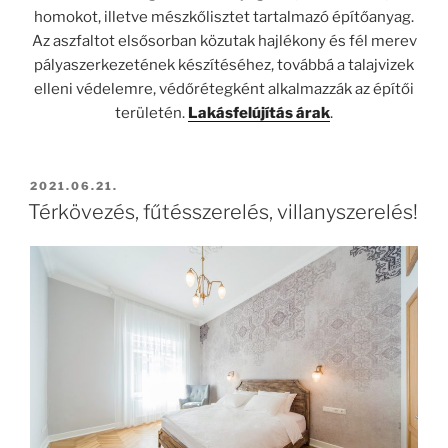
homokot, illetve mészkőlisztet tartalmazó építőanyag.
Az aszfaltot elsősorban közutak hajlékony és fél merev
pályaszerkezetének készítéséhez, továbbá a talajvizek
elleni védelemre, védőrétegként alkalmazzák az építői
területén.
Lakásfelújítás árak
.
BEKÜLDVE:
2021.06.21.
Térkövezés, fűtésszerelés, villanyszerelés!