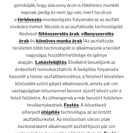
gondolják, hogy alacsony áron is tökéletes munkát
kapnak, pedig ez nem így van, mert ha olcsó
a
térkövezés
munkavégzés folyamata az az aszfalt
rovására mehet. Nézzük is az aszfaltozás technológiáit.
Kedvező
fűtésszerelés árak
,
villanyszerelés
árak
és
kőműves munka árak
!Az aszfaltozás
területén több technológiát is alkalmazunk a terület
nagysága, hozzáférhetősége és igénye
alapján.
Lakásfelújítás
. Elsőként beszéljünk az
érdesített homokaszfaltról. A beépítés folyamata
hasonlít a tömör aszfaltbetonéhoz, a finishert követően
kőzúzalék szóró gépet alkalmazunk, amely pár cm
vastagságban bitumennel bevont zúzott követ szór a
felső felületre. Az úthengerek a már beszórt felületen
tevékenykednek.
Festés
. A következő
elterjedt
útépítés
technológia, az az öntött
aszfaltburkolat. Az elsősorban városi utak
burkolataként alkalmazott aszfalttípust pár cm