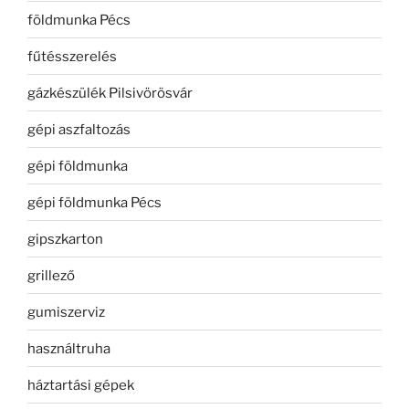
földmunka Pécs
fűtésszerelés
gázkészülék Pilsivörösvár
gépi aszfaltozás
gépi földmunka
gépi földmunka Pécs
gipszkarton
grillező
gumiszerviz
használtruha
háztartási gépek