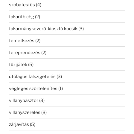
szobafestés
(4)
takarító cég
(2)
takarmánykeverő-kiosztó kocsik
(3)
temetkezés
(2)
tereprendezés
(2)
tűzijáték
(5)
utólagos falszigetelés
(3)
végleges szőrtelenítés
(1)
villanypásztor
(3)
villanyszerelés
(8)
zárjavítás
(5)