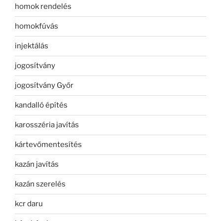
homok rendelés
homokfúvás
injektálás
jogosítvány
jogosítvány Győr
kandalló építés
karosszéria javítás
kártevőmentesítés
kazán javítás
kazán szerelés
kcr daru