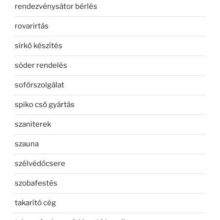
rendezvénysátor bérlés
rovarirtás
sírkő készítés
sóder rendelés
sofőrszolgálat
spiko cső gyártás
szaniterek
szauna
szélvédőcsere
szobafestés
takarító cég