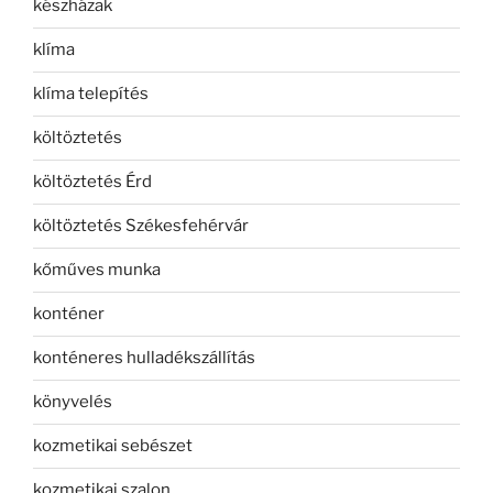
készházak
klíma
klíma telepítés
költöztetés
költöztetés Érd
költöztetés Székesfehérvár
kőműves munka
konténer
konténeres hulladékszállítás
könyvelés
kozmetikai sebészet
kozmetikai szalon