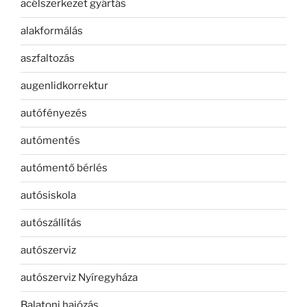
acélszerkezet gyártás
alakformálás
aszfaltozás
augenlidkorrektur
autófényezés
autómentés
autómentő bérlés
autósiskola
autószállítás
autószerviz
autószerviz Nyíregyháza
Balatoni hajózás