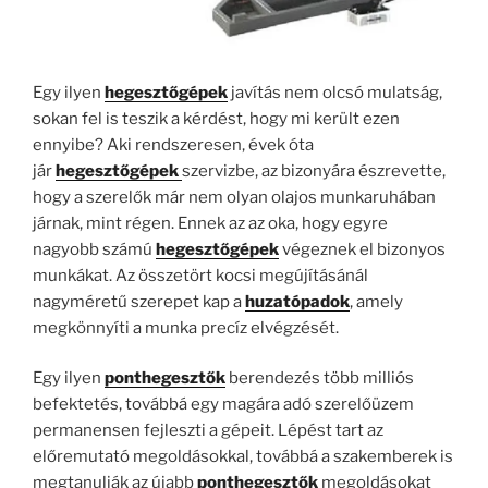
Egy ilyen
hegesztőgépek
javítás nem olcsó mulatság,
sokan fel is teszik a kérdést, hogy mi került ezen
ennyibe? Aki rendszeresen, évek óta
jár
hegesztőgépek
szervizbe, az bizonyára észrevette,
hogy a szerelők már nem olyan olajos munkaruhában
járnak, mint régen. Ennek az az oka, hogy egyre
nagyobb számú
hegesztőgépek
végeznek el bizonyos
munkákat. Az összetört kocsi megújításánál
nagyméretű szerepet kap a
huzatópadok
, amely
megkönnyíti a munka precíz elvégzését.
Egy ilyen
ponthegesztők
berendezés több milliós
befektetés, továbbá egy magára adó szerelőüzem
permanensen fejleszti a gépeit. Lépést tart az
előremutató megoldásokkal, továbbá a szakemberek is
megtanulják az újabb
ponthegesztők
megoldásokat