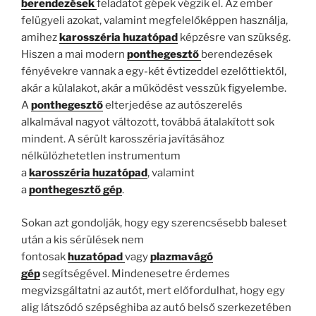
berendezések
feladatot gépek végzik el. Az ember
felügyeli azokat, valamint megfelelőképpen használja,
amihez
karosszéria
huzatópad
képzésre van szükség.
Hiszen a mai modern
ponthegesztő
berendezések
fényévekre vannak a egy-két évtizeddel ezelőttiektől,
akár a külalakot, akár a működést vesszük figyelembe.
A
ponthegesztő
elterjedése az autószerelés
alkalmával nagyot változott, továbbá átalakított sok
mindent. A sérült karosszéria javításához
nélkülözhetetlen instrumentum
a
karosszéria
huzatópad
, valamint
a
ponthegesztő gép
.
Sokan azt gondolják, hogy egy szerencsésebb baleset
után a kis sérülések nem
fontosak
huzatópad
vagy
plazmavágó
gép
segítségével. Mindenesetre érdemes
megvizsgáltatni az autót, mert előfordulhat, hogy egy
alig látszódó szépséghiba az autó belső szerkezetében