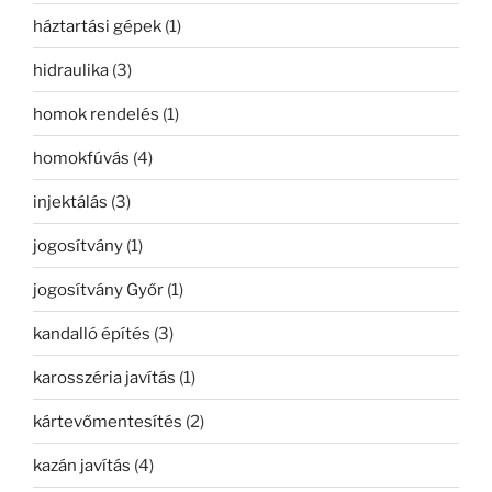
háztartási gépek
(1)
hidraulika
(3)
homok rendelés
(1)
homokfúvás
(4)
injektálás
(3)
jogosítvány
(1)
jogosítvány Győr
(1)
kandalló építés
(3)
karosszéria javítás
(1)
kártevőmentesítés
(2)
kazán javítás
(4)