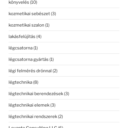
könyvelés
(10)
kozmetikai sebészet
(3)
kozmetikai szalon
(1)
lakásfelújítás
(4)
légcsatorna
(1)
légcsatorna gyártás
(1)
légi felmérés drónnal
(2)
légtechnika
(8)
légtechnikai berendezések
(3)
légtechnikai elemek
(3)
légtechnikai rendszerek
(2)
Levante Consulting LLC
(6)