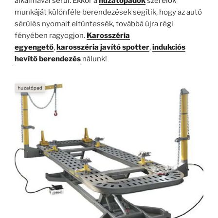
alkalmával sérül. Ekkor a
huzatópadok
szerelők
munkáját különféle berendezések segítik, hogy az autó
sérülés nyomait eltüntessék, továbbá újra régi
fényében ragyogjon.
Karosszéria
egyengető
,
karosszéria javító spotter
,
indukciós
hevítő berendezés
nálunk!