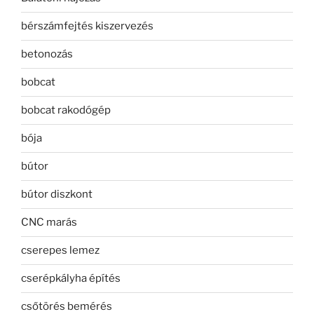
bérszámfejtés kiszervezés
betonozás
bobcat
bobcat rakodógép
bója
bútor
bútor diszkont
CNC marás
cserepes lemez
cserépkályha építés
csőtörés bemérés