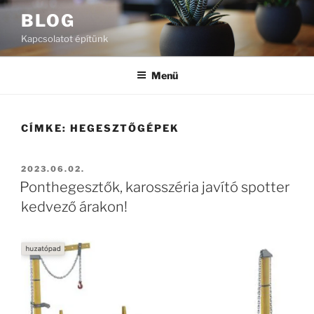
Tartalomhoz
BLOG
Kapcsolatot építünk
Menü
CÍMKE:
HEGESZTŐGÉPEK
BEKÜLDVE:
2023.06.02.
Ponthegesztők, karosszéria javító spotter
kedvező árakon!