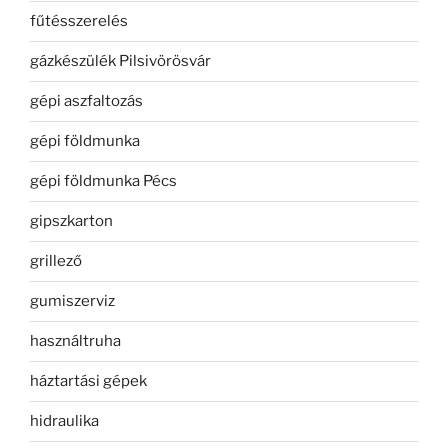
fűtésszerelés
gázkészülék Pilsivörösvár
gépi aszfaltozás
gépi földmunka
gépi földmunka Pécs
gipszkarton
grillező
gumiszerviz
használtruha
háztartási gépek
hidraulika