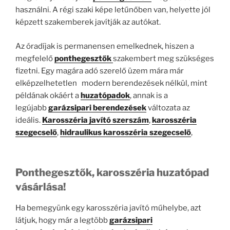
használni. A régi szaki képe letűnőben van, helyette jól
képzett szakemberek javítják az autókat.
Az óradíjak is permanensen emelkednek, hiszen a
megfelelő
ponthegesztők
szakembert meg szükséges
fizetni. Egy magára adó szerelő üzem mára már
elképzelhetetlen modern berendezések nélkül, mint
példának okáért a
huzatópadok
, annak is a
legújabb
garázsipari berendezések
változata az
ideális.
Karosszéria javító szerszám
,
karosszéria
szegecselő
,
hidraulikus karosszéria szegecselő
,
Ponthegesztők, karosszéria huzatópad
vásárlása!
Ha bemegyünk egy karosszéria javító műhelybe, azt
látjuk, hogy már a legtöbb
garázsipari