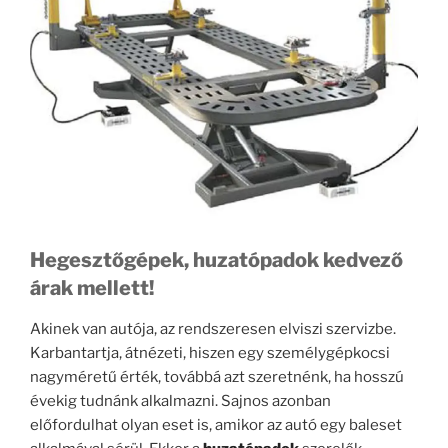
Hegesztőgépek, huzatópadok kedvező
árak mellett!
Akinek van autója, az rendszeresen elviszi szervizbe.
Karbantartja, átnézeti, hiszen egy személygépkocsi
nagyméretű érték, továbbá azt szeretnénk, ha hosszú
évekig tudnánk alkalmazni. Sajnos azonban
előfordulhat olyan eset is, amikor az autó egy baleset