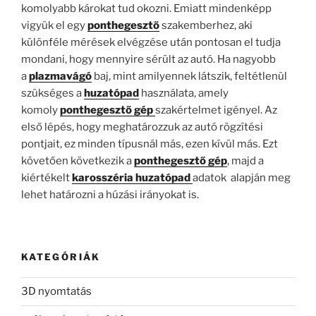
komolyabb károkat tud okozni. Emiatt mindenképp
vigyük el egy
ponthegesztő
szakemberhez, aki
különféle mérések elvégzése után pontosan el tudja
mondani, hogy mennyire sérült az autó. Ha nagyobb
a
plazmavágó
baj, mint amilyennek látszik, feltétlenül
szükséges a
huzatópad
használata, amely
komoly
ponthegesztő gép
szakértelmet igényel. Az
első lépés, hogy meghatározzuk az autó rögzítési
pontjait, ez minden típusnál más, ezen kívül más. Ezt
követően következik a
ponthegesztő gép
, majd a
kiértékelt
karosszéria
huzatópad
adatok alapján meg
lehet határozni a húzási irányokat is.
KATEGÓRIÁK
3D nyomtatás