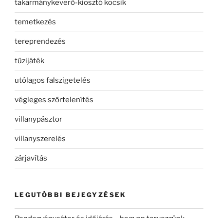
takarmánykeverő-kiosztó kocsik
temetkezés
tereprendezés
tűzijáték
utólagos falszigetelés
végleges szőrtelenítés
villanypásztor
villanyszerelés
zárjavítás
LEGUTÓBBI BEJEGYZÉSEK