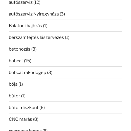
autószerviz
(12)
autószerviz Nyíregyháza
(3)
Balatoni hajózás
(1)
bérszámfejtés kiszervezés
(1)
betonozás
(3)
bobcat
(15)
bobcat rakodógép
(3)
bója
(1)
bútor
(1)
bútor diszkont
(6)
CNC marás
(8)
cserepes lemez
(5)