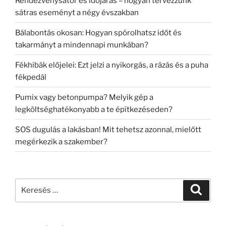
Rendezvénysátor és időjárás – hogyan tervezzünk
sátras eseményt a négy évszakban
Bálabontás okosan: Hogyan spórolhatsz időt és
takarmányt a mindennapi munkában?
Fékhibák előjelei: Ezt jelzi a nyikorgás, a rázás és a puha
fékpedál
Pumix vagy betonpumpa? Melyik gép a
legköltséghatékonyabb a te építkezéseden?
SOS dugulás a lakásban! Mit tehetsz azonnal, mielőtt
megérkezik a szakember?
Keresés
Keresé
a
következő
kifejezésre: