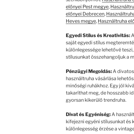
előnyei Pest megye
,
Használtru
előnyei Debrecen
,
Használtruha
Heves megye
,
Használtruha el
Egyedi Stílus és Kreativitás:
A
saját egyedi stílus megteremté
különlegessége lehetővé teszi,
stílusunkat összehangoljuk a mú
Pénzügyi Megoldás:
A divatos
használtruha vásárlása lehetős
minőségi ruhákhoz. Egy jól kiv
takaríthat meg, de hosszabb id
gyorsan kikerülő trendruha.
Divat és Egyéniség:
A használt
kifejezni egyéni stílusunkat és
különlegesség érzése a vintag