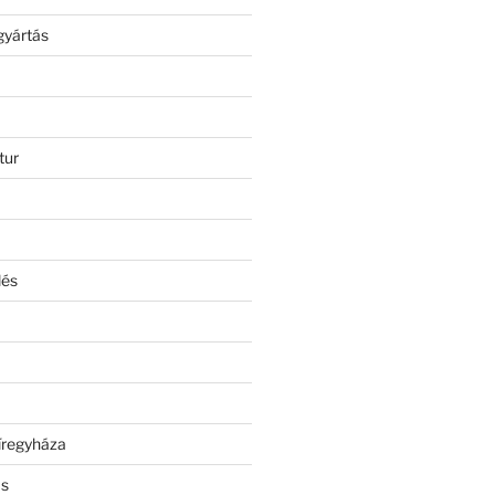
gyártás
tur
lés
íregyháza
ás