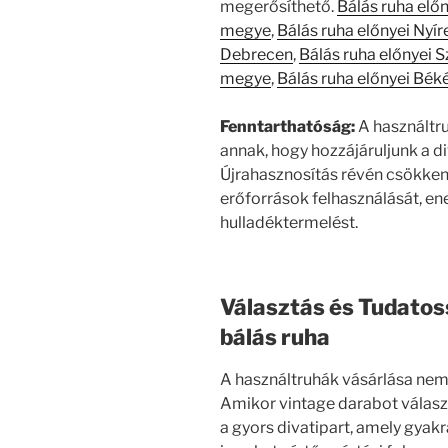
megerősíthető.
Bálás ruha elő
megye
,
Bálás ruha előnyei Nyí
Debrecen
,
Bálás ruha előnyei 
megye
,
Bálás ruha előnyei Bé
Fenntarthatóság:
A használtr
annak, hogy hozzájáruljunk a d
Újrahasznosítás révén csökken
erőforrások felhasználását, en
hulladéktermelést.
Választás és Tudatos
bálás ruha
A használtruhák vásárlása nem
Amikor vintage darabot választ
a gyors divatipart, amely gya