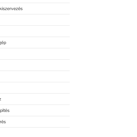
kiszervezés
gép
z
pítés
rés