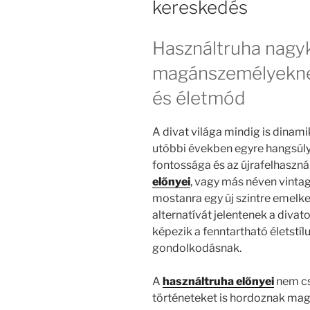
kereskedés
Használtruha nagyk
magánszemélyeknek
és életmód
A divat világa mindig is dinami
utóbbi években egyre hangsúly
fontossága és az újrafelhasznál
előnyei
, vagy más néven vintag
mostanra egy új szintre emel
alternatívát jelentenek a diva
képezik a fenntartható életstí
gondolkodásnak.
A
használtruha előnyei
nem cs
történeteket is hordoznak ma