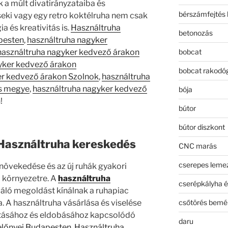
 a múlt divatirányzataiba és
bérszámfejtés 
seki vagy egy retro koktélruha nem csak
 és kreativitás is.
Használtruha
betonozás
pesten
,
használtruha nagyker
bobcat
használtruha nagyker kedvező árakon
yker kedvező árakon
bobcat rakodó
er kedvező árakon Szolnok
,
használtruha
s megye
,
használtruha nagyker kedvező
bója
!
bútor
bútor diszkont
Használtruha kereskedés
CNC marás
cserepes leme
növekedése és az új ruhák gyakori
a környezetre. A
használtruha
cserépkályha é
váló megoldást kínálnak a ruhapiac
csőtörés bemé
. A használtruha vásárlása és viselése
rtásához és eldobásához kapcsolódó
daru
előnyei Budapesten
,
Használtruha