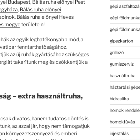
nyei Budapest
,
Bálás ruha előnyei Pest
gépi aszfaltozá
regyháza
,
Bálás ruha előnyei
Szolnok
,
Bálás ruha előnyei Heves
gépi földmunk
kés megye
területein!
gépi földmunk
uhák az egyik leghatékonyabb módja
gipszkarton
ivatipar fenntarthatóságához.
grillező
tjük az új ruhák gyártásához szükséges
ergiát takarítunk meg és csökkentjük a
gumiszerviz
használtruha
háztartási gép
ság – extra használtruha,
hidraulika
homok rendelé
csak divatos, hanem tudatos döntés is.
homokfúvás
unk, az azzal jár, hogy nem támogatjuk
injektálás
kran környezetszennyező és emberi