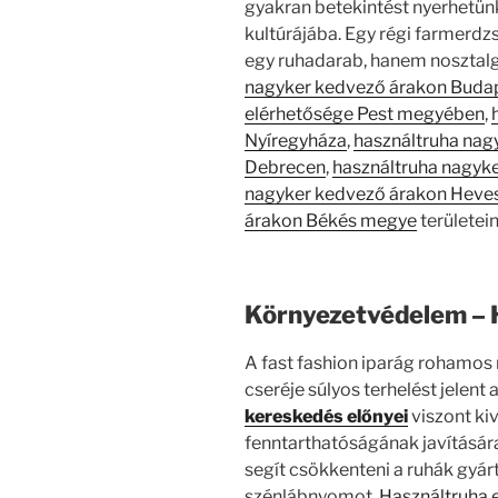
gyakran betekintést nyerhetünk
kultúrájába. Egy régi farmerdz
egy ruhadarab, hanem nosztalgia
nagyker kedvező árakon Buda
elérhetősége Pest megyében
,
Nyíregyháza
,
használtruha nag
Debrecen
,
használtruha nagyk
nagyker kedvező árakon Heve
árakon Békés megye
területein
Környezetvédelem – 
A fast fashion iparág rohamos 
cseréje súlyos terhelést jelent 
kereskedés előnyei
viszont ki
fenntarthatóságának javítására
segít csökkenteni a ruhák gyá
szénlábnyomot.
Használtruha 