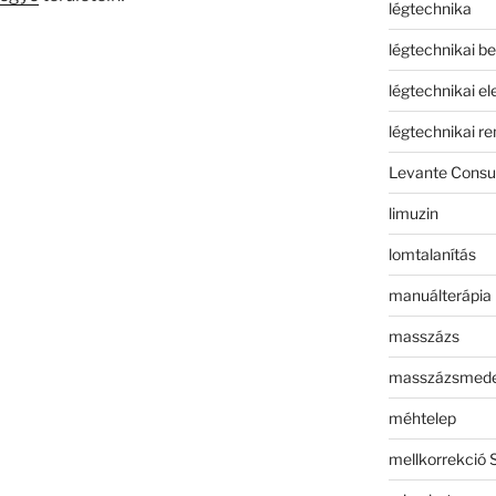
légtechnika
légtechnikai b
légtechnikai e
légtechnikai r
Levante Consul
limuzin
lomtalanítás
manuálterápia
masszázs
masszázsmed
méhtelep
mellkorrekció 