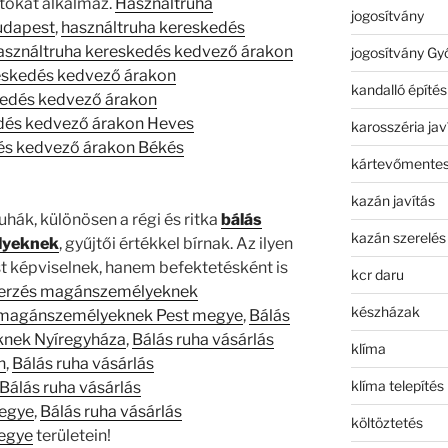
atokat alkalmaz.
Használtruha
jogosítvány
udapest
,
használtruha kereskedés
asználtruha kereskedés kedvező árakon
jogosítvány Gy
eskedés kedvező árakon
kandalló építés
kedés kedvező árakon
dés kedvező árakon Heves
karosszéria jav
és kedvező árakon Békés
kártevőmentes
kazán javítás
hák, különösen a régi és ritka
bálás
kazán szerelés
lyeknek
, gyűjtői értékkel bírnak. Az ilyen
t képviselnek, hanem befektetésként is
kcr daru
zerzés magánszemélyeknek
készházak
s magánszemélyeknek Pest megye
,
Bálás
knek Nyíregyháza
,
Bálás ruha vásárlás
klíma
n
,
Bálás ruha vásárlás
klíma telepítés
Bálás ruha vásárlás
egye
,
Bálás ruha vásárlás
költöztetés
egye
területein!