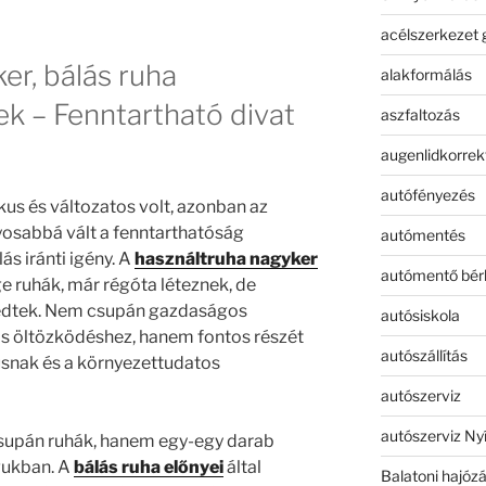
acélszerkezet 
er, bálás ruha
alakformálás
 – Fenntartható divat
aszfaltozás
augenlidkorrek
autófényezés
kus és változatos volt, azonban az
osabbá vált a fenntarthatóság
autómentés
ás iránti igény. A
használtruha nagyker
autómentő bér
e ruhák, már régóta léteznek, de
kedtek. Nem csupán gazdaságos
autósiskola
tos öltözködéshez, hanem fontos részét
autószállítás
lusnak és a környezettudatos
autószerviz
autószerviz Ny
upán ruhák, hanem egy-egy darab
gukban. A
bálás ruha előnyei
által
Balatoni hajóz