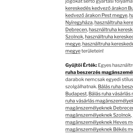
jogokat sértő gyártási folyam
kereskedés kedvező árakon B
kedvező árakon Pest megye
,
h
Nyíregyháza
,
használtruha ker
Debrecen
,
használtruha keres
Szolnok
,
használtruha kereske
megye
,
használtruha keresked
megye
területein!
Gyűjtői Érték:
Egyes használtru
ruha beszerzés magánszemé
darabok nemcsak egyedi stílus
szolgálhatnak.
Bálás ruha bes
Budapest
,
Bálás ruha vásárlá
ruha vásárlás magánszemélye
magánszemélyeknek Debrece
magánszemélyeknek Szolnok
,
magánszemélyeknek Heves m
magánszemélyeknek Békés m