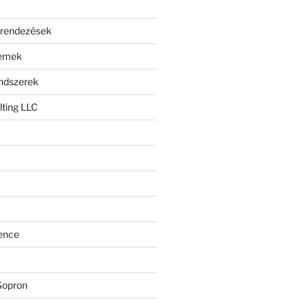
erendezések
lemek
endszerek
ting LLC
ence
Sopron