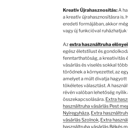
Kreatív Újrahasznosítás:
A ha
a kreatív újrahasznosításra is
eredeti formájában, akkor még 
vagy új funkcióval ruházhatjuk f
Az
extra használtruha előnyei
egész életstílust és gondolko
fenntarthatóság, a kreativitás
vásárlás és viselés sokkal több
törődnek a környezettel, az egy
amelyet a múlt divatja hagyott 
tökéletes választást. A haszná
révén valóban lehetőség nyílik 
összekapcsolására.
Extra hasz
használtruha vásárlás Pest me
Nyíregyháza
,
Extra használtru
vásárlás Szolnok
,
Extra haszná
használtruha vásárlás Békés 