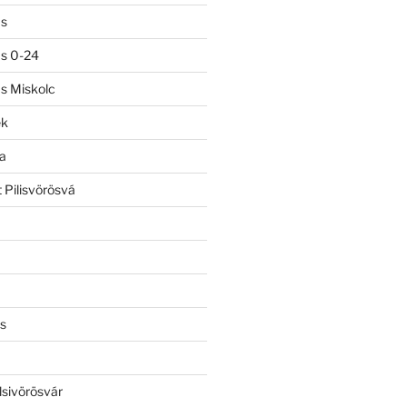
ás
ás 0-24
ás Miskolc
ek
a
 Pilisvörösvá
s
lsivörösvár