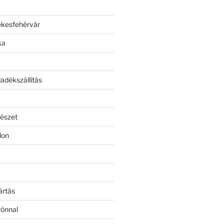
ékesfehérvár
ka
adékszállítás
észet
lon
ártás
rónnal