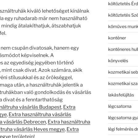
költöztetés Érd
sználtruhák kiváló lehetőséget kínálnak
költöztetés Sz
. Ha egy ruhadarab már nem használható
mindig átalakíthatjuk, átszabhatjuk
kőműves mun
el.
konténer
nem csupán divatosak, hanem egy
konténeres hull
dásmódot képviselnek. A
könyvelés
 és az egyediség jegyében történő
, mint csak divat. Azok számára, akik
kozmetikai seb
éni stílusukkal és az örökséggel,
kozmetikai sza
maga után, a használtruhák jelentik a
ltruhákban való gondolkodás és vásárlás
lakásfelújítás
a divat és a fenntarthatóság
légcsatorna
náltruha vásárlás Budapest
,
Extra
gye
,
Extra használtruha vásárlás
légcsatorna gy
ha vásárlás Debrecen
,
Extra használtruha
légi felmérés d
ltruha vásárlás Heves megye
,
Extra
megye
területein!