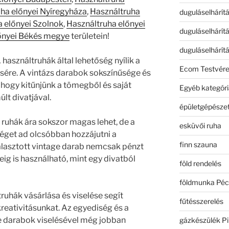
ha előnyei Nyíregyháza
,
Használtruha
duguláselhárít
 előnyei Szolnok
,
Használtruha előnyei
duguláselhárít
őnyei Békés megye
területein!
duguláselhárít
 használtruhák által lehetőség nyílik a
Ecom Testvér
sére. A vintázs darabok sokszínűsége és
 hogy kitűnjünk a tömegből és saját
Egyéb kategóri
lt divatjával.
épületgépészet
 ruhák ára sokszor magas lehet, de a
esküvői ruha
éget ad olcsóbban hozzájutni a
finn szauna
álasztott vintage darab nemcsak pénzt
eig is használható, mint egy divatból
föld rendelés
földmunka Péc
ruhák vásárlása és viselése segít
fűtésszerelés
 kreativitásunkat. Az egyediség és a
e darabok viselésével még jobban
gázkészülék Pi