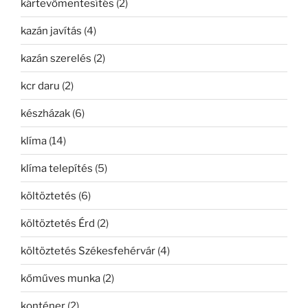
kártevőmentesítés
(2)
kazán javítás
(4)
kazán szerelés
(2)
kcr daru
(2)
készházak
(6)
klíma
(14)
klíma telepítés
(5)
költöztetés
(6)
költöztetés Érd
(2)
költöztetés Székesfehérvár
(4)
kőműves munka
(2)
konténer
(2)