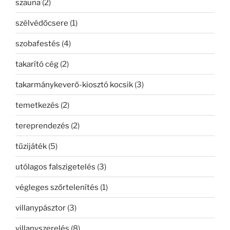
szauna
(2)
szélvédőcsere
(1)
szobafestés
(4)
takarító cég
(2)
takarmánykeverő-kiosztó kocsik
(3)
temetkezés
(2)
tereprendezés
(2)
tűzijáték
(5)
utólagos falszigetelés
(3)
végleges szőrtelenítés
(1)
villanypásztor
(3)
villanyszerelés
(8)