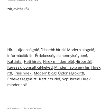
zárjavítás
(5)
Hírek, újdonságok!
,
Frissebb hírek!
,
Modern blogok!
,
információk itt!
,
Érdekességek mennyiségben!
,
Kattints!
,
Heti hírek!
,
Hírek mindenfelé!
,
Hírportál!
,
Keress újdonsült cikkeket!
,
Mindennapra egy hír!
Hírek
itt!
,
Friss hírek!
,
Modern blog!
,
Újdonságok itt!
,
Érdekességek itt!
,
Kattints ide!
,
Napi hírek!
,
Hírek
mindenhol!
Köszönjük WordPress!