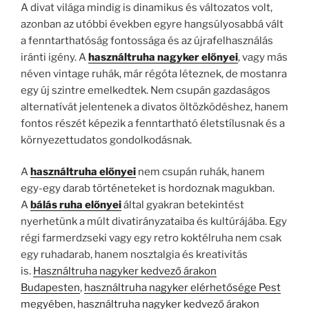
A divat világa mindig is dinamikus és változatos volt,
azonban az utóbbi években egyre hangsúlyosabbá vált
a fenntarthatóság fontossága és az újrafelhasználás
iránti igény. A
használtruha nagyker előnyei
, vagy más
néven vintage ruhák, már régóta léteznek, de mostanra
egy új szintre emelkedtek. Nem csupán gazdaságos
alternatívát jelentenek a divatos öltözködéshez, hanem
fontos részét képezik a fenntartható életstílusnak és a
környezettudatos gondolkodásnak.
A
használtruha előnyei
nem csupán ruhák, hanem
egy-egy darab történeteket is hordoznak magukban.
A
bálás ruha előnyei
által gyakran betekintést
nyerhetünk a múlt divatirányzataiba és kultúrájába. Egy
régi farmerdzseki vagy egy retro koktélruha nem csak
egy ruhadarab, hanem nosztalgia és kreativitás
is.
Használtruha nagyker kedvező árakon
Budapesten
,
használtruha nagyker elérhetősége Pest
megyében
,
használtruha nagyker kedvező árakon