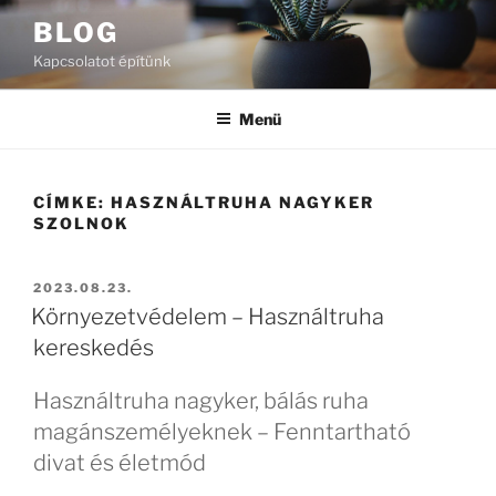
Tartalomhoz
BLOG
Kapcsolatot építünk
Menü
CÍMKE:
HASZNÁLTRUHA NAGYKER
SZOLNOK
BEKÜLDVE:
2023.08.23.
Környezetvédelem – Használtruha
kereskedés
Használtruha nagyker, bálás ruha
magánszemélyeknek – Fenntartható
divat és életmód