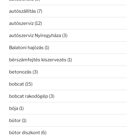
autószállítás
(7)
autószerviz
(12)
autószerviz Nyíregyháza
(3)
Balatoni hajózás
(1)
bérszámfejtés kiszervezés
(1)
betonozás
(3)
bobcat
(15)
bobcat rakodógép
(3)
bója
(1)
bútor
(1)
bútor diszkont
(6)