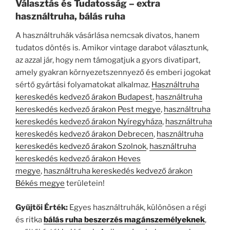
Választás és Tudatosság – extra
használtruha, bálás ruha
A használtruhák vásárlása nemcsak divatos, hanem
tudatos döntés is. Amikor vintage darabot választunk,
az azzal jár, hogy nem támogatjuk a gyors divatipart,
amely gyakran környezetszennyező és emberi jogokat
sértő gyártási folyamatokat alkalmaz.
Használtruha
kereskedés kedvező árakon Budapest
,
használtruha
kereskedés kedvező árakon Pest megye
,
használtruha
kereskedés kedvező árakon Nyíregyháza
,
használtruha
kereskedés kedvező árakon Debrecen
,
használtruha
kereskedés kedvező árakon Szolnok
,
használtruha
kereskedés kedvező árakon Heves
megye
,
használtruha kereskedés kedvező árakon
Békés megye
területein!
Gyűjtői Érték:
Egyes használtruhák, különösen a régi
és ritka
bálás ruha beszerzés magánszemélyeknek
,