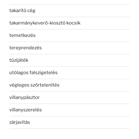
takarító cég
takarmánykeverő-kiosztó kocsik
temetkezés
tereprendezés
tűzijáték
utólagos falszigetelés
végleges szőrtelenítés
villanypásztor
villanyszerelés
zárjavítás