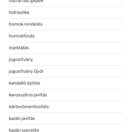
háztartási gépek
hidraulika
homok rendelés
homokfúvás
injektálás
jogosítvány
jogosítvány Győr
kandalló építés
karosszéria javítás
kártevőmentesítés
kazán javítás
kazán szerelés