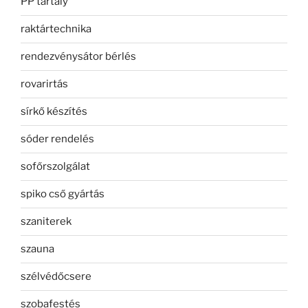
PP tartály
raktártechnika
rendezvénysátor bérlés
rovarirtás
sírkő készítés
sóder rendelés
sofőrszolgálat
spiko cső gyártás
szaniterek
szauna
szélvédőcsere
szobafestés