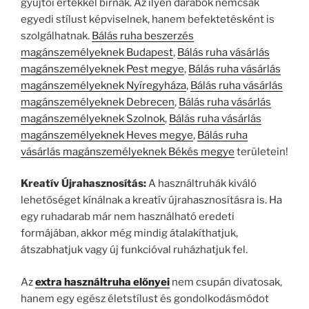
gyűjtői értékkel bírnak. Az ilyen darabok nemcsak
egyedi stílust képviselnek, hanem befektetésként is
szolgálhatnak.
Bálás ruha beszerzés
magánszemélyeknek Budapest
,
Bálás ruha vásárlás
magánszemélyeknek Pest megye
,
Bálás ruha vásárlás
magánszemélyeknek Nyíregyháza
,
Bálás ruha vásárlás
magánszemélyeknek Debrecen
,
Bálás ruha vásárlás
magánszemélyeknek Szolnok
,
Bálás ruha vásárlás
magánszemélyeknek Heves megye
,
Bálás ruha
vásárlás magánszemélyeknek Békés megye
területein!
Kreatív Újrahasznosítás:
A használtruhák kiváló
lehetőséget kínálnak a kreatív újrahasznosításra is. Ha
egy ruhadarab már nem használható eredeti
formájában, akkor még mindig átalakíthatjuk,
átszabhatjuk vagy új funkcióval ruházhatjuk fel.
Az
extra használtruha előnyei
nem csupán divatosak,
hanem egy egész életstílust és gondolkodásmódot