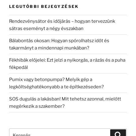
LEGUTÓBBI BEJEGYZÉSEK
Rendezvénysátor és időjárás – hogyan tervezzünk
sátras eseményt a négy évszakban
Bálabontás okosan: Hogyan spórolhatsz időt és
takarmányt a mindennapi munkában?
Fékhibák előjelei: Ezt jelzi a nyikorgás, a rázás és a puha
fékpedál
Pumix vagy betonpumpa? Melyik gép a
legköltséghatékonyabb a te építkezéseden?
SOS dugulás a lakásban! Mit tehetsz azonnal, mielőtt
megérkezik a szakember?
Keresés
Keresé