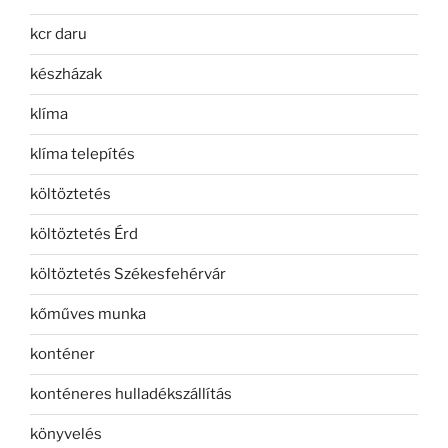
kcr daru
készházak
klíma
klíma telepítés
költöztetés
költöztetés Érd
költöztetés Székesfehérvár
kőműves munka
konténer
konténeres hulladékszállítás
könyvelés