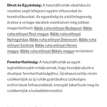
Divat és Egyéniség:
A használtruhák vásárlása és
viselése segít kifejezni egyéni stílusunkat és
kreativitásunkat. Az egyediség és a különlegesség
érzése a vintage darabok viselésével még jobban
megerősíthető.
Bálás ruha előnyei Budapest
,
Bálás
ruha előnyei Pest megye
,
Bálás ruha előnyei
Nyíregyháza
,
Bálás ruha előnyei Debrecen
,
Bálás ruha
előnyei Szolnok
,
Bálás ruha előnyei Heves
megye
,
Bálás ruha előnyei Békés megye
területein!
Fenntarthatóság:
A használtruhák az egyik
leghatékonyabb módja annak, hogy hozzájáruljunk a
divatipar fenntarthatóságához. Újrahasznosítás révén
csökkentjük az új ruhák gyártásához szükséges
erőforrások felhasználását, energiát takarítunk meg és
csökkentjük a hulladéktermelést.