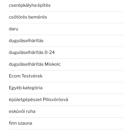
cserépkályha építés
csőtörés bemérés
daru
duguláselhárítás
duguláselhárítás 0-24
duguláselhárítás Miskolc
Ecom Testvérek
Egyéb kategória
épületgépészet Pilisvörösvá
esküvői ruha
finn szauna