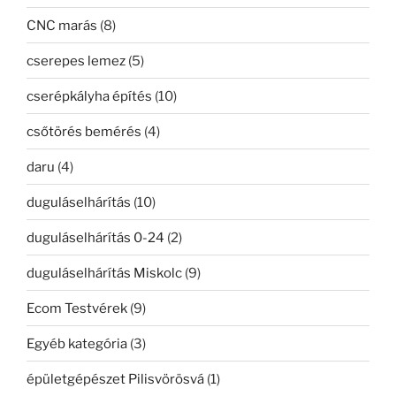
CNC marás
(8)
cserepes lemez
(5)
cserépkályha építés
(10)
csőtörés bemérés
(4)
daru
(4)
duguláselhárítás
(10)
duguláselhárítás 0-24
(2)
duguláselhárítás Miskolc
(9)
Ecom Testvérek
(9)
Egyéb kategória
(3)
épületgépészet Pilisvörösvá
(1)