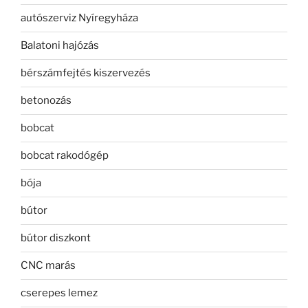
autószerviz Nyíregyháza
Balatoni hajózás
bérszámfejtés kiszervezés
betonozás
bobcat
bobcat rakodógép
bója
bútor
bútor diszkont
CNC marás
cserepes lemez