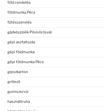
föld rendelés
földmunka Pécs
fűtésszerelés
gázkészülék Pilsivörösvár
gépi aszfaltozás
gépi földmunka
gépi földmunka Pécs
gipszkarton
grillező
gumiszerviz
használtruha