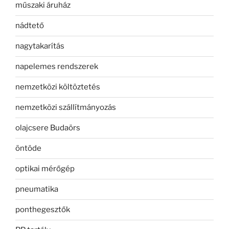
műszaki áruház
nádtető
nagytakarítás
napelemes rendszerek
nemzetközi költöztetés
nemzetközi szállítmányozás
olajcsere Budaörs
öntöde
optikai mérőgép
pneumatika
ponthegesztők