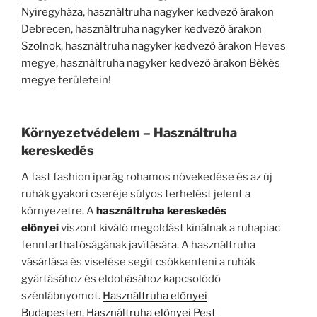
Nyíregyháza
,
használtruha nagyker kedvező árakon
Debrecen
,
használtruha nagyker kedvező árakon
Szolnok
,
használtruha nagyker kedvező árakon Heves
megye
,
használtruha nagyker kedvező árakon Békés
megye
területein!
Környezetvédelem – Használtruha
kereskedés
A fast fashion iparág rohamos növekedése és az új
ruhák gyakori cseréje súlyos terhelést jelent a
környezetre. A
használtruha kereskedés
előnyei
viszont kiváló megoldást kínálnak a ruhapiac
fenntarthatóságának javítására. A használtruha
vásárlása és viselése segít csökkenteni a ruhák
gyártásához és eldobásához kapcsolódó
szénlábnyomot.
Használtruha előnyei
Budapesten
,
Használtruha előnyei Pest