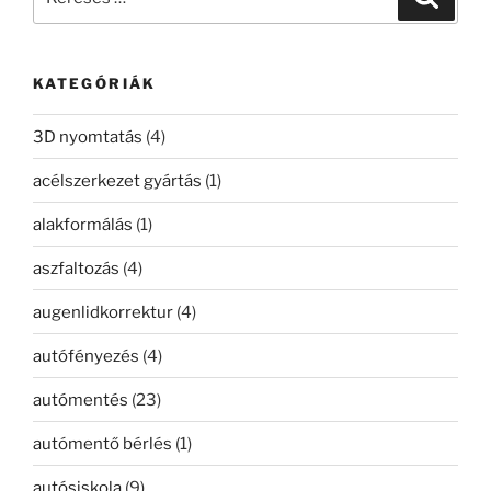
a
következő
kifejezésre:
KATEGÓRIÁK
3D nyomtatás
(4)
acélszerkezet gyártás
(1)
alakformálás
(1)
aszfaltozás
(4)
augenlidkorrektur
(4)
autófényezés
(4)
autómentés
(23)
autómentő bérlés
(1)
autósiskola
(9)