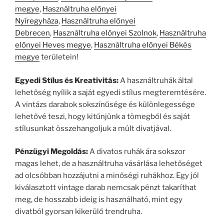
megye
,
Használtruha előnyei
Nyíregyháza
,
Használtruha előnyei
Debrecen
,
Használtruha előnyei Szolnok
,
Használtruha
előnyei Heves megye
,
Használtruha előnyei Békés
megye
területein!
Egyedi Stílus és Kreativitás:
A használtruhák által
lehetőség nyílik a saját egyedi stílus megteremtésére.
A vintázs darabok sokszínűsége és különlegessége
lehetővé teszi, hogy kitűnjünk a tömegből és saját
stílusunkat összehangoljuk a múlt divatjával.
Pénzügyi Megoldás:
A divatos ruhák ára sokszor
magas lehet, de a használtruha vásárlása lehetőséget
ad olcsóbban hozzájutni a minőségi ruhákhoz. Egy jól
kiválasztott vintage darab nemcsak pénzt takaríthat
meg, de hosszabb ideig is használható, mint egy
divatból gyorsan kikerülő trendruha.