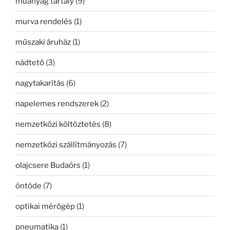
műanyag tartály
(9)
murva rendelés
(1)
műszaki áruház
(1)
nádtető
(3)
nagytakarítás
(6)
napelemes rendszerek
(2)
nemzetközi költöztetés
(8)
nemzetközi szállítmányozás
(7)
olajcsere Budaörs
(1)
öntöde
(7)
optikai mérőgép
(1)
pneumatika
(1)