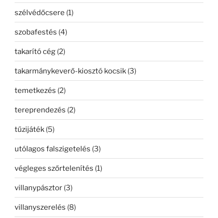
szélvédőcsere
(1)
szobafestés
(4)
takarító cég
(2)
takarmánykeverő-kiosztó kocsik
(3)
temetkezés
(2)
tereprendezés
(2)
tűzijáték
(5)
utólagos falszigetelés
(3)
végleges szőrtelenítés
(1)
villanypásztor
(3)
villanyszerelés
(8)