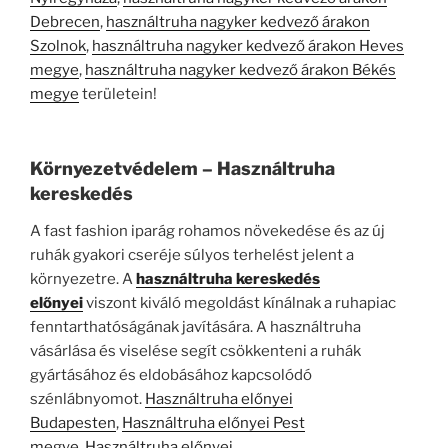
Debrecen
,
használtruha nagyker kedvező árakon
Szolnok
,
használtruha nagyker kedvező árakon Heves
megye
,
használtruha nagyker kedvező árakon Békés
megye
területein!
Környezetvédelem – Használtruha
kereskedés
A fast fashion iparág rohamos növekedése és az új
ruhák gyakori cseréje súlyos terhelést jelent a
környezetre. A
használtruha kereskedés
előnyei
viszont kiváló megoldást kínálnak a ruhapiac
fenntarthatóságának javítására. A használtruha
vásárlása és viselése segít csökkenteni a ruhák
gyártásához és eldobásához kapcsolódó
szénlábnyomot.
Használtruha előnyei
Budapesten
,
Használtruha előnyei Pest
megye
,
Használtruha előnyei