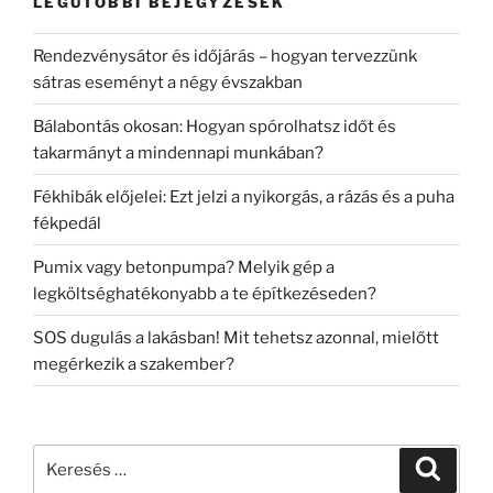
LEGUTÓBBI BEJEGYZÉSEK
Rendezvénysátor és időjárás – hogyan tervezzünk
sátras eseményt a négy évszakban
Bálabontás okosan: Hogyan spórolhatsz időt és
takarmányt a mindennapi munkában?
Fékhibák előjelei: Ezt jelzi a nyikorgás, a rázás és a puha
fékpedál
Pumix vagy betonpumpa? Melyik gép a
legköltséghatékonyabb a te építkezéseden?
SOS dugulás a lakásban! Mit tehetsz azonnal, mielőtt
megérkezik a szakember?
Keresés
Keresé
a