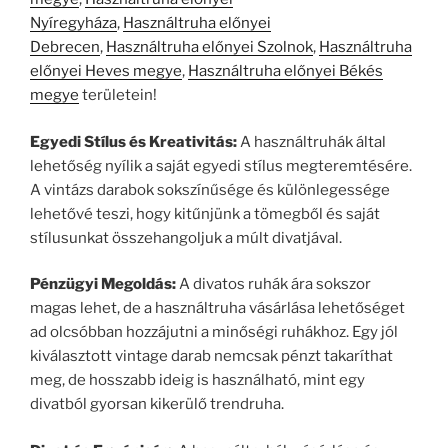
Nyíregyháza
,
Használtruha előnyei
Debrecen
,
Használtruha előnyei Szolnok
,
Használtruha
előnyei Heves megye
,
Használtruha előnyei Békés
megye
területein!
Egyedi Stílus és Kreativitás:
A használtruhák által
lehetőség nyílik a saját egyedi stílus megteremtésére.
A vintázs darabok sokszínűsége és különlegessége
lehetővé teszi, hogy kitűnjünk a tömegből és saját
stílusunkat összehangoljuk a múlt divatjával.
Pénzügyi Megoldás:
A divatos ruhák ára sokszor
magas lehet, de a használtruha vásárlása lehetőséget
ad olcsóbban hozzájutni a minőségi ruhákhoz. Egy jól
kiválasztott vintage darab nemcsak pénzt takaríthat
meg, de hosszabb ideig is használható, mint egy
divatból gyorsan kikerülő trendruha.