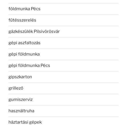
földmunka Pécs
fűtésszerelés
gázkészülék Pilsivörösvár
gépi aszfaltozás
gépi földmunka
gépi földmunka Pécs
gipszkarton
grillező
gumiszerviz
használtruha
háztartási gépek