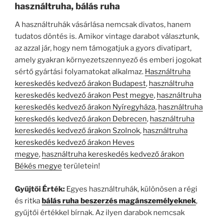
használtruha, bálás ruha
A használtruhák vásárlása nemcsak divatos, hanem
tudatos döntés is. Amikor vintage darabot választunk,
az azzal jár, hogy nem támogatjuk a gyors divatipart,
amely gyakran környezetszennyező és emberi jogokat
sértő gyártási folyamatokat alkalmaz.
Használtruha
kereskedés kedvező árakon Budapest
,
használtruha
kereskedés kedvező árakon Pest megye
,
használtruha
kereskedés kedvező árakon Nyíregyháza
,
használtruha
kereskedés kedvező árakon Debrecen
,
használtruha
kereskedés kedvező árakon Szolnok
,
használtruha
kereskedés kedvező árakon Heves
megye
,
használtruha kereskedés kedvező árakon
Békés megye
területein!
Gyűjtői Érték:
Egyes használtruhák, különösen a régi
és ritka
bálás ruha beszerzés magánszemélyeknek
,
gyűjtői értékkel bírnak. Az ilyen darabok nemcsak