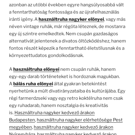
azonban az utóbbi években egyre hangsúlyosabbá vált
a fenntarthatóság fontossága és az újrafelhasználás
iránti igény. A
használtruha nagyker előnyei
, vagy más
néven vintage ruhák, már régóta léteznek, de mostanra
egy új szintre emelkedtek. Nem csupán gazdaságos
alternatívát jelentenek a divatos öltözködéshez, hanem
fontos részét képezik a fenntartható életstílusnak és a
környezettudatos gondolkodásnak.
A
használtruha előnyei
nem csupán ruhák, hanem
egy-egy darab történeteket is hordoznak magukban.
A
bálás ruha előnyei
által gyakran betekintést
nyerhetünk a múlt divatirányzataiba és kultúrájába. Egy
régi farmerdzseki vagy egy retro koktélruha nem csak
egy ruhadarab, hanem nosztalgia és kreativitás
is.
Használtruha nagyker kedvező árakon
Budapesten
,
használtruha nagyker elérhetősége Pest
megyében
,
használtruha nagyker kedvező árakon
Nyíregyháza
,
használtruha nagyker kedvező árakon