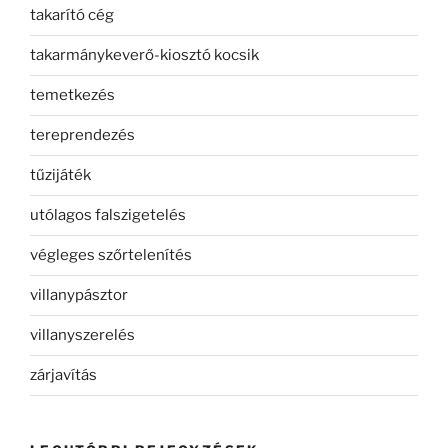
takarító cég
takarmánykeverő-kiosztó kocsik
temetkezés
tereprendezés
tűzijáték
utólagos falszigetelés
végleges szőrtelenítés
villanypásztor
villanyszerelés
zárjavítás