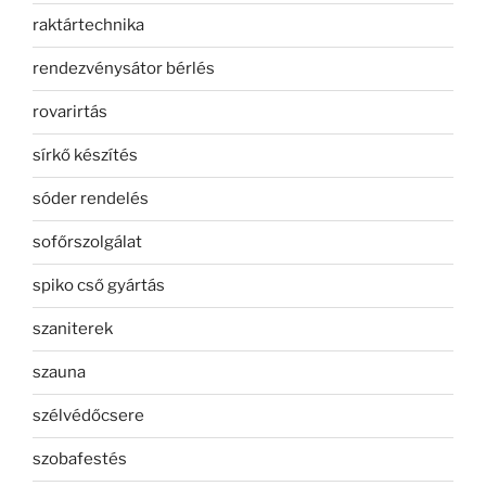
raktártechnika
rendezvénysátor bérlés
rovarirtás
sírkő készítés
sóder rendelés
sofőrszolgálat
spiko cső gyártás
szaniterek
szauna
szélvédőcsere
szobafestés