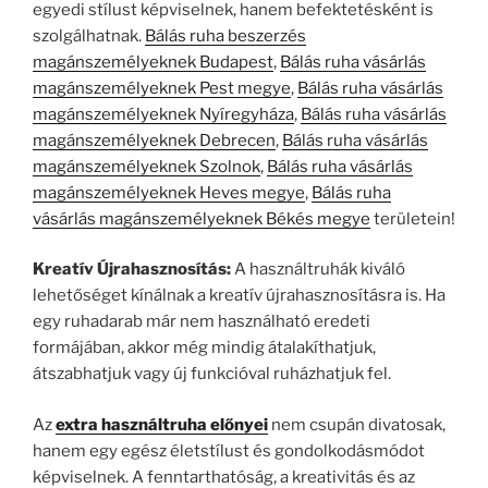
egyedi stílust képviselnek, hanem befektetésként is
szolgálhatnak.
Bálás ruha beszerzés
magánszemélyeknek Budapest
,
Bálás ruha vásárlás
magánszemélyeknek Pest megye
,
Bálás ruha vásárlás
magánszemélyeknek Nyíregyháza
,
Bálás ruha vásárlás
magánszemélyeknek Debrecen
,
Bálás ruha vásárlás
magánszemélyeknek Szolnok
,
Bálás ruha vásárlás
magánszemélyeknek Heves megye
,
Bálás ruha
vásárlás magánszemélyeknek Békés megye
területein!
Kreatív Újrahasznosítás:
A használtruhák kiváló
lehetőséget kínálnak a kreatív újrahasznosításra is. Ha
egy ruhadarab már nem használható eredeti
formájában, akkor még mindig átalakíthatjuk,
átszabhatjuk vagy új funkcióval ruházhatjuk fel.
Az
extra használtruha előnyei
nem csupán divatosak,
hanem egy egész életstílust és gondolkodásmódot
képviselnek. A fenntarthatóság, a kreativitás és az