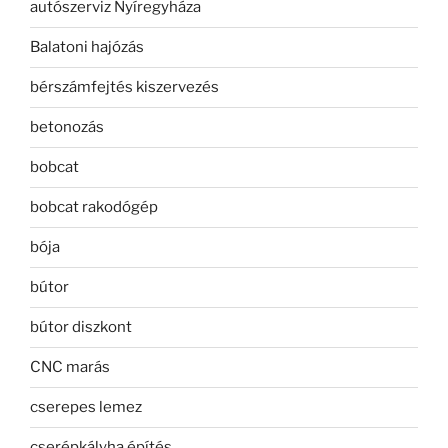
autószerviz Nyíregyháza
Balatoni hajózás
bérszámfejtés kiszervezés
betonozás
bobcat
bobcat rakodógép
bója
bútor
bútor diszkont
CNC marás
cserepes lemez
cserépkályha építés