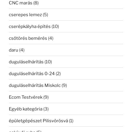
CNC marás
(8)
cserepes lemez
(5)
cserépkályha építés
(10)
csőtörés bemérés
(4)
daru
(4)
duguláselhárítás
(10)
duguláselhárítás 0-24
(2)
duguláselhárítás Miskolc
(9)
Ecom Testvérek
(9)
Egyéb kategória
(3)
épületgépészet Pilisvörösvá
(1)