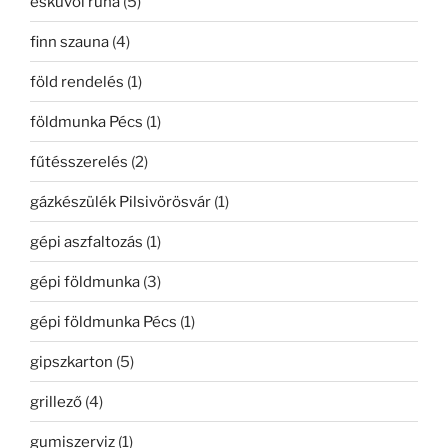
esküvői ruha
(5)
finn szauna
(4)
föld rendelés
(1)
földmunka Pécs
(1)
fűtésszerelés
(2)
gázkészülék Pilsivörösvár
(1)
gépi aszfaltozás
(1)
gépi földmunka
(3)
gépi földmunka Pécs
(1)
gipszkarton
(5)
grillező
(4)
gumiszerviz
(1)