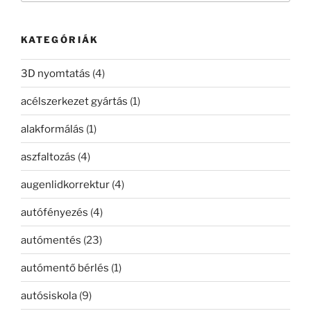
következő
kifejezésre:
KATEGÓRIÁK
3D nyomtatás
(4)
acélszerkezet gyártás
(1)
alakformálás
(1)
aszfaltozás
(4)
augenlidkorrektur
(4)
autófényezés
(4)
autómentés
(23)
autómentő bérlés
(1)
autósiskola
(9)