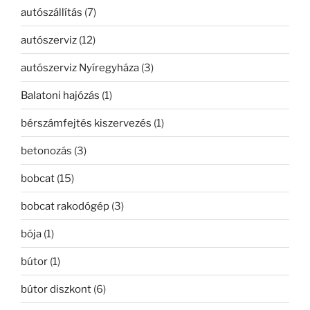
autószállítás
(7)
autószerviz
(12)
autószerviz Nyíregyháza
(3)
Balatoni hajózás
(1)
bérszámfejtés kiszervezés
(1)
betonozás
(3)
bobcat
(15)
bobcat rakodógép
(3)
bója
(1)
bútor
(1)
bútor diszkont
(6)