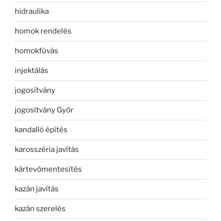
hidraulika
homok rendelés
homokfúvás
injektálás
jogosítvány
jogosítvány Győr
kandalló építés
karosszéria javítás
kártevőmentesítés
kazán javítás
kazán szerelés