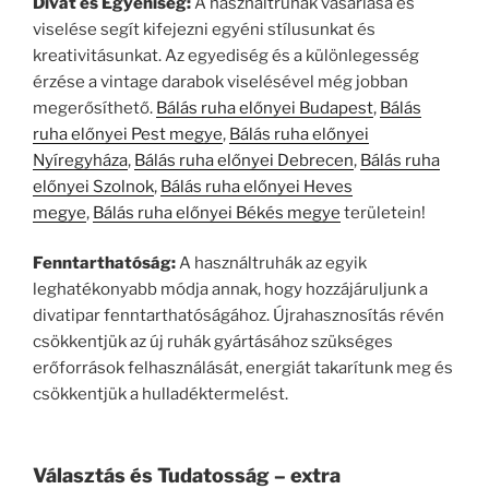
Divat és Egyéniség:
A használtruhák vásárlása és
viselése segít kifejezni egyéni stílusunkat és
kreativitásunkat. Az egyediség és a különlegesség
érzése a vintage darabok viselésével még jobban
megerősíthető.
Bálás ruha előnyei Budapest
,
Bálás
ruha előnyei Pest megye
,
Bálás ruha előnyei
Nyíregyháza
,
Bálás ruha előnyei Debrecen
,
Bálás ruha
előnyei Szolnok
,
Bálás ruha előnyei Heves
megye
,
Bálás ruha előnyei Békés megye
területein!
Fenntarthatóság:
A használtruhák az egyik
leghatékonyabb módja annak, hogy hozzájáruljunk a
divatipar fenntarthatóságához. Újrahasznosítás révén
csökkentjük az új ruhák gyártásához szükséges
erőforrások felhasználását, energiát takarítunk meg és
csökkentjük a hulladéktermelést.
Választás és Tudatosság – extra