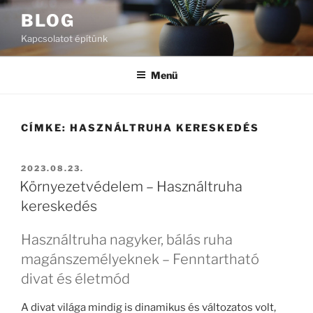
Tartalomhoz
BLOG
Kapcsolatot építünk
Menü
CÍMKE:
HASZNÁLTRUHA KERESKEDÉS
BEKÜLDVE:
2023.08.23.
Környezetvédelem – Használtruha
kereskedés
Használtruha nagyker, bálás ruha
magánszemélyeknek – Fenntartható
divat és életmód
A divat világa mindig is dinamikus és változatos volt,