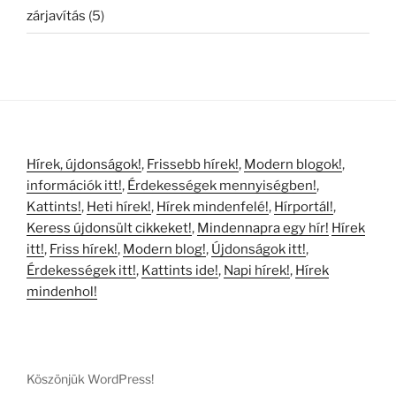
zárjavítás
(5)
Hírek, újdonságok!
,
Frissebb hírek!
,
Modern blogok!
,
információk itt!
,
Érdekességek mennyiségben!
,
Kattints!
,
Heti hírek!
,
Hírek mindenfelé!
,
Hírportál!
,
Keress újdonsült cikkeket!
,
Mindennapra egy hír!
Hírek
itt!
,
Friss hírek!
,
Modern blog!
,
Újdonságok itt!
,
Érdekességek itt!
,
Kattints ide!
,
Napi hírek!
,
Hírek
mindenhol!
Köszönjük WordPress!