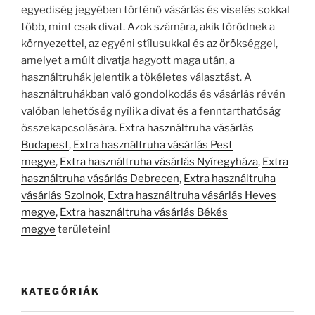
egyediség jegyében történő vásárlás és viselés sokkal
több, mint csak divat. Azok számára, akik törődnek a
környezettel, az egyéni stílusukkal és az örökséggel,
amelyet a múlt divatja hagyott maga után, a
használtruhák jelentik a tökéletes választást. A
használtruhákban való gondolkodás és vásárlás révén
valóban lehetőség nyílik a divat és a fenntarthatóság
összekapcsolására.
Extra használtruha vásárlás
Budapest
,
Extra használtruha vásárlás Pest
megye
,
Extra használtruha vásárlás Nyíregyháza
,
Extra
használtruha vásárlás Debrecen
,
Extra használtruha
vásárlás Szolnok
,
Extra használtruha vásárlás Heves
megye
,
Extra használtruha vásárlás Békés
megye
területein!
KATEGÓRIÁK