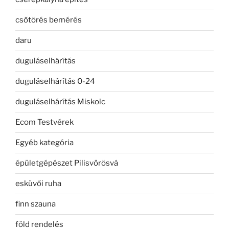
csőtörés bemérés
daru
duguláselhárítás
duguláselhárítás 0-24
duguláselhárítás Miskolc
Ecom Testvérek
Egyéb kategória
épületgépészet Pilisvörösvá
esküvői ruha
finn szauna
föld rendelés