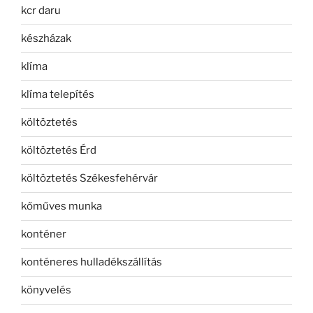
kcr daru
készházak
klíma
klíma telepítés
költöztetés
költöztetés Érd
költöztetés Székesfehérvár
kőműves munka
konténer
konténeres hulladékszállítás
könyvelés