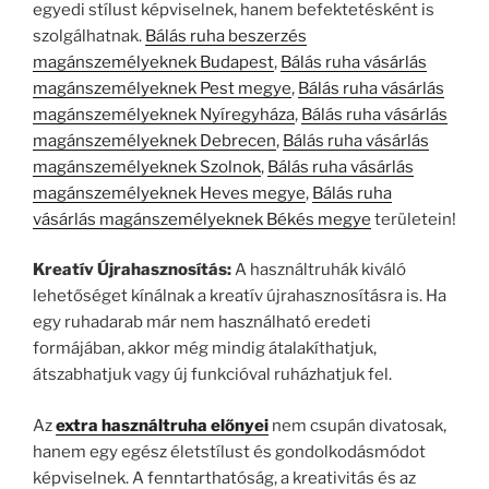
egyedi stílust képviselnek, hanem befektetésként is
szolgálhatnak.
Bálás ruha beszerzés
magánszemélyeknek Budapest
,
Bálás ruha vásárlás
magánszemélyeknek Pest megye
,
Bálás ruha vásárlás
magánszemélyeknek Nyíregyháza
,
Bálás ruha vásárlás
magánszemélyeknek Debrecen
,
Bálás ruha vásárlás
magánszemélyeknek Szolnok
,
Bálás ruha vásárlás
magánszemélyeknek Heves megye
,
Bálás ruha
vásárlás magánszemélyeknek Békés megye
területein!
Kreatív Újrahasznosítás:
A használtruhák kiváló
lehetőséget kínálnak a kreatív újrahasznosításra is. Ha
egy ruhadarab már nem használható eredeti
formájában, akkor még mindig átalakíthatjuk,
átszabhatjuk vagy új funkcióval ruházhatjuk fel.
Az
extra használtruha előnyei
nem csupán divatosak,
hanem egy egész életstílust és gondolkodásmódot
képviselnek. A fenntarthatóság, a kreativitás és az