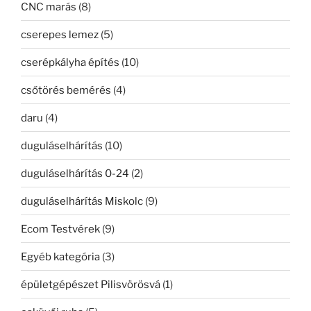
CNC marás
(8)
cserepes lemez
(5)
cserépkályha építés
(10)
csőtörés bemérés
(4)
daru
(4)
duguláselhárítás
(10)
duguláselhárítás 0-24
(2)
duguláselhárítás Miskolc
(9)
Ecom Testvérek
(9)
Egyéb kategória
(3)
épületgépészet Pilisvörösvá
(1)