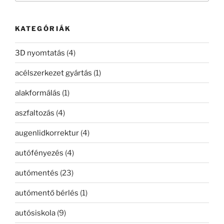
következő
kifejezésre:
KATEGÓRIÁK
3D nyomtatás
(4)
acélszerkezet gyártás
(1)
alakformálás
(1)
aszfaltozás
(4)
augenlidkorrektur
(4)
autófényezés
(4)
autómentés
(23)
autómentő bérlés
(1)
autósiskola
(9)