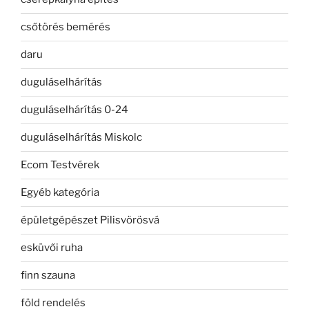
csőtörés bemérés
daru
duguláselhárítás
duguláselhárítás 0-24
duguláselhárítás Miskolc
Ecom Testvérek
Egyéb kategória
épületgépészet Pilisvörösvá
esküvői ruha
finn szauna
föld rendelés