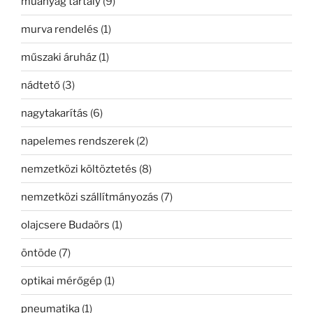
műanyag tartály
(9)
murva rendelés
(1)
műszaki áruház
(1)
nádtető
(3)
nagytakarítás
(6)
napelemes rendszerek
(2)
nemzetközi költöztetés
(8)
nemzetközi szállítmányozás
(7)
olajcsere Budaörs
(1)
öntöde
(7)
optikai mérőgép
(1)
pneumatika
(1)