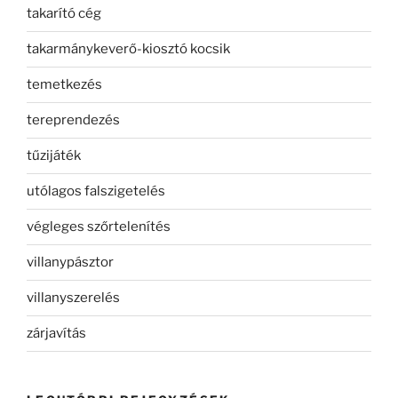
takarító cég
takarmánykeverő-kiosztó kocsik
temetkezés
tereprendezés
tűzijáték
utólagos falszigetelés
végleges szőrtelenítés
villanypásztor
villanyszerelés
zárjavítás