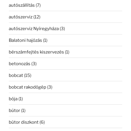
autószállítás
(7)
autószerviz
(12)
autószerviz Nyíregyháza
(3)
Balatoni hajózás
(1)
bérszámfejtés kiszervezés
(1)
betonozás
(3)
bobcat
(15)
bobcat rakodógép
(3)
bója
(1)
bútor
(1)
bútor diszkont
(6)