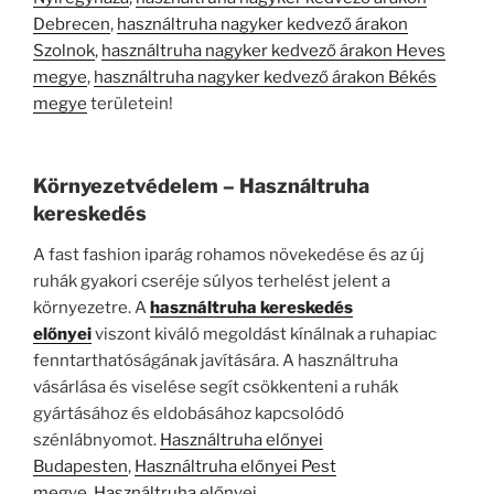
Debrecen
,
használtruha nagyker kedvező árakon
Szolnok
,
használtruha nagyker kedvező árakon Heves
megye
,
használtruha nagyker kedvező árakon Békés
megye
területein!
Környezetvédelem – Használtruha
kereskedés
A fast fashion iparág rohamos növekedése és az új
ruhák gyakori cseréje súlyos terhelést jelent a
környezetre. A
használtruha kereskedés
előnyei
viszont kiváló megoldást kínálnak a ruhapiac
fenntarthatóságának javítására. A használtruha
vásárlása és viselése segít csökkenteni a ruhák
gyártásához és eldobásához kapcsolódó
szénlábnyomot.
Használtruha előnyei
Budapesten
,
Használtruha előnyei Pest
megye
,
Használtruha előnyei