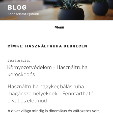
Tartalomhoz
BLOG
Kapcsolatot építünk
Menü
CÍMKE:
HASZNÁLTRUHA DEBRECEN
BEKÜLDVE:
2023.08.23.
Környezetvédelem – Használtruha
kereskedés
Használtruha nagyker, bálás ruha
magánszemélyeknek – Fenntartható
divat és életmód
A divat világa mindig is dinamikus és változatos volt,