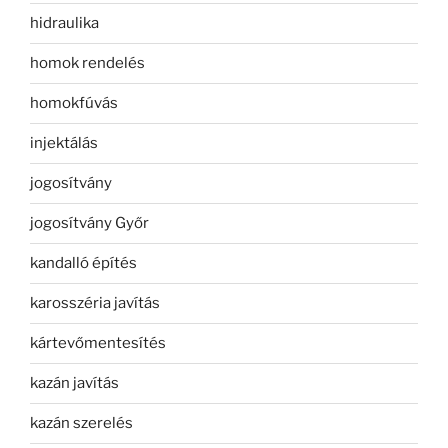
hidraulika
homok rendelés
homokfúvás
injektálás
jogosítvány
jogosítvány Győr
kandalló építés
karosszéria javítás
kártevőmentesítés
kazán javítás
kazán szerelés