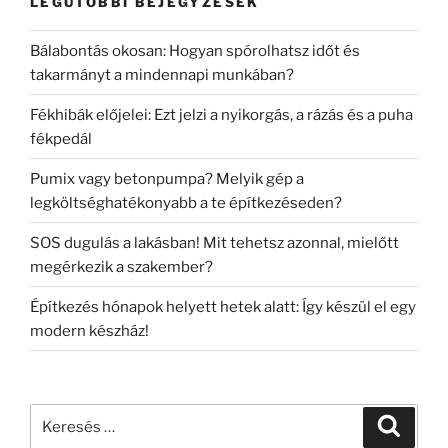
LEGUTÓBBI BEJEGYZÉSEK
Bálabontás okosan: Hogyan spórolhatsz időt és
takarmányt a mindennapi munkában?
Fékhibák előjelei: Ezt jelzi a nyikorgás, a rázás és a puha
fékpedál
Pumix vagy betonpumpa? Melyik gép a
legköltséghatékonyabb a te építkezéseden?
SOS dugulás a lakásban! Mit tehetsz azonnal, mielőtt
megérkezik a szakember?
Építkezés hónapok helyett hetek alatt: Így készül el egy
modern készház!
Keresés
Keresé
a