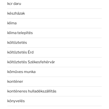
kcr daru
készházak
klíma
klíma telepítés
költöztetés
költöztetés Érd
költöztetés Székesfehérvár
kőműves munka
konténer
konténeres hulladékszállítás
könyvelés