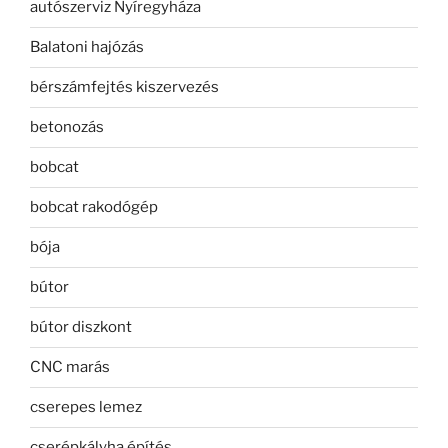
autószerviz Nyíregyháza
Balatoni hajózás
bérszámfejtés kiszervezés
betonozás
bobcat
bobcat rakodógép
bója
bútor
bútor diszkont
CNC marás
cserepes lemez
cserépkályha építés