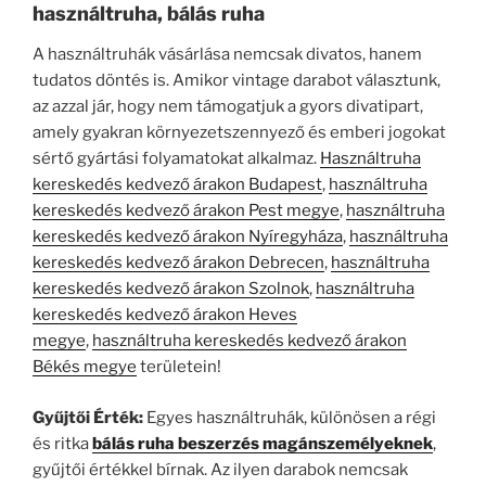
használtruha, bálás ruha
A használtruhák vásárlása nemcsak divatos, hanem
tudatos döntés is. Amikor vintage darabot választunk,
az azzal jár, hogy nem támogatjuk a gyors divatipart,
amely gyakran környezetszennyező és emberi jogokat
sértő gyártási folyamatokat alkalmaz.
Használtruha
kereskedés kedvező árakon Budapest
,
használtruha
kereskedés kedvező árakon Pest megye
,
használtruha
kereskedés kedvező árakon Nyíregyháza
,
használtruha
kereskedés kedvező árakon Debrecen
,
használtruha
kereskedés kedvező árakon Szolnok
,
használtruha
kereskedés kedvező árakon Heves
megye
,
használtruha kereskedés kedvező árakon
Békés megye
területein!
Gyűjtői Érték:
Egyes használtruhák, különösen a régi
és ritka
bálás ruha beszerzés magánszemélyeknek
,
gyűjtői értékkel bírnak. Az ilyen darabok nemcsak