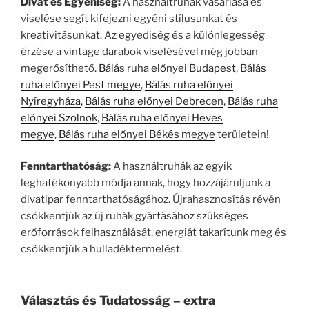
Divat és Egyéniség:
A használtruhák vásárlása és
viselése segít kifejezni egyéni stílusunkat és
kreativitásunkat. Az egyediség és a különlegesség
érzése a vintage darabok viselésével még jobban
megerősíthető.
Bálás ruha előnyei Budapest
,
Bálás
ruha előnyei Pest megye
,
Bálás ruha előnyei
Nyíregyháza
,
Bálás ruha előnyei Debrecen
,
Bálás ruha
előnyei Szolnok
,
Bálás ruha előnyei Heves
megye
,
Bálás ruha előnyei Békés megye
területein!
Fenntarthatóság:
A használtruhák az egyik
leghatékonyabb módja annak, hogy hozzájáruljunk a
divatipar fenntarthatóságához. Újrahasznosítás révén
csökkentjük az új ruhák gyártásához szükséges
erőforrások felhasználását, energiát takarítunk meg és
csökkentjük a hulladéktermelést.
Választás és Tudatosság – extra