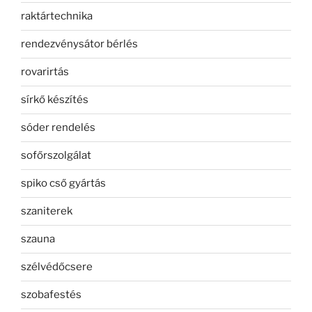
raktártechnika
rendezvénysátor bérlés
rovarirtás
sírkő készítés
sóder rendelés
sofőrszolgálat
spiko cső gyártás
szaniterek
szauna
szélvédőcsere
szobafestés