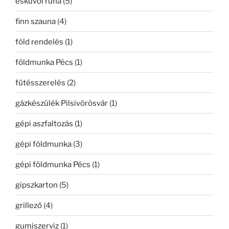
esküvői ruha
(5)
finn szauna
(4)
föld rendelés
(1)
földmunka Pécs
(1)
fűtésszerelés
(2)
gázkészülék Pilsivörösvár
(1)
gépi aszfaltozás
(1)
gépi földmunka
(3)
gépi földmunka Pécs
(1)
gipszkarton
(5)
grillező
(4)
gumiszerviz
(1)