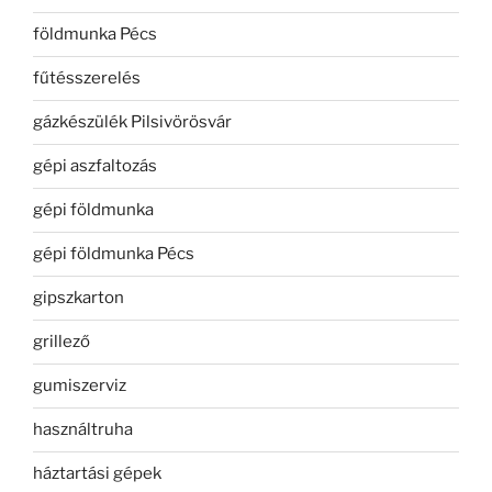
földmunka Pécs
fűtésszerelés
gázkészülék Pilsivörösvár
gépi aszfaltozás
gépi földmunka
gépi földmunka Pécs
gipszkarton
grillező
gumiszerviz
használtruha
háztartási gépek