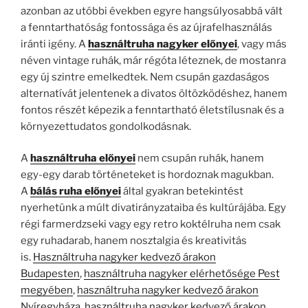
azonban az utóbbi években egyre hangsúlyosabbá vált
a fenntarthatóság fontossága és az újrafelhasználás
iránti igény. A
használtruha nagyker előnyei
, vagy más
néven vintage ruhák, már régóta léteznek, de mostanra
egy új szintre emelkedtek. Nem csupán gazdaságos
alternatívát jelentenek a divatos öltözködéshez, hanem
fontos részét képezik a fenntartható életstílusnak és a
környezettudatos gondolkodásnak.
A
használtruha előnyei
nem csupán ruhák, hanem
egy-egy darab történeteket is hordoznak magukban.
A
bálás ruha előnyei
által gyakran betekintést
nyerhetünk a múlt divatirányzataiba és kultúrájába. Egy
régi farmerdzseki vagy egy retro koktélruha nem csak
egy ruhadarab, hanem nosztalgia és kreativitás
is.
Használtruha nagyker kedvező árakon
Budapesten
,
használtruha nagyker elérhetősége Pest
megyében
,
használtruha nagyker kedvező árakon
Nyíregyháza
,
használtruha nagyker kedvező árakon