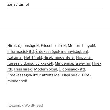
zárjavítás
(5)
Hírek, újdonságok!
,
Frissebb hírek!
,
Modern blogok!
,
információk itt!
,
Érdekességek mennyiségben!
,
Kattints!
,
Heti hírek!
,
Hírek mindenfelé!
,
Hírportál!
,
Keress újdonsült cikkeket!
,
Mindennapra egy hír!
Hírek
itt!
,
Friss hírek!
,
Modern blog!
,
Újdonságok itt!
,
Érdekességek itt!
,
Kattints ide!
,
Napi hírek!
,
Hírek
mindenhol!
Köszönjük WordPress!