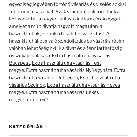
egyediség jegyében történő vásárlás és viselés sokkal
több, mint csak divat. Azok számára, akik törődnek a
környezettel, az egyéni stílusukkal és az örökséggel,
amelyet a múlt divatja hagyott maga után, a
használtruhák jelentik a tökéletes választást. A
használtruhákban való gondolkodás és vásárlás révén
valóban lehetőség nyílik a divat és a fenntarthatóság
összekapcsolására.
Extra használtruha vásárlás
Budapest
,
Extra használtruha vásárlás Pest
megye
,
Extra használtruha vásárlás Nyíregyháza
,
Extra
használtruha vásárlás Debrecen
,
Extra használtruha
vásárlás Szolnok
,
Extra használtruha vásárlás Heves
megye
,
Extra használtruha vásárlás Békés
megye
területein!
KATEGÓRIÁK