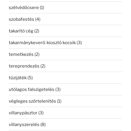
szélvédőcsere
(1)
szobafestés
(4)
takarító cég
(2)
takarmánykeverő-kiosztó kocsik
(3)
temetkezés
(2)
tereprendezés
(2)
tűzijáték
(5)
utólagos falszigetelés
(3)
végleges szőrtelenítés
(1)
villanypásztor
(3)
villanyszerelés
(8)