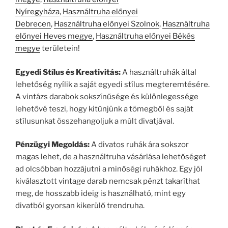
Nyíregyháza
,
Használtruha előnyei
Debrecen
,
Használtruha előnyei Szolnok
,
Használtruha
előnyei Heves megye
,
Használtruha előnyei Békés
megye
területein!
Egyedi Stílus és Kreativitás:
A használtruhák által
lehetőség nyílik a saját egyedi stílus megteremtésére.
A vintázs darabok sokszínűsége és különlegessége
lehetővé teszi, hogy kitűnjünk a tömegből és saját
stílusunkat összehangoljuk a múlt divatjával.
Pénzügyi Megoldás:
A divatos ruhák ára sokszor
magas lehet, de a használtruha vásárlása lehetőséget
ad olcsóbban hozzájutni a minőségi ruhákhoz. Egy jól
kiválasztott vintage darab nemcsak pénzt takaríthat
meg, de hosszabb ideig is használható, mint egy
divatból gyorsan kikerülő trendruha.