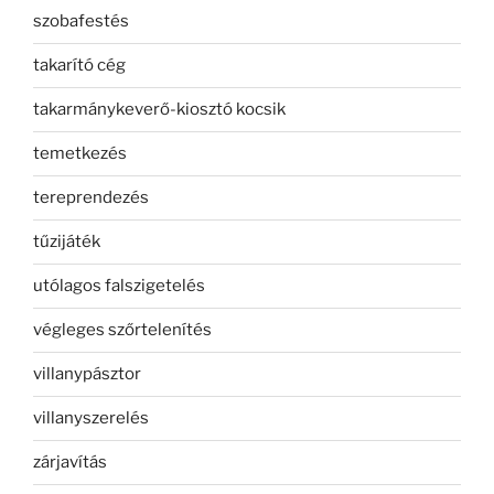
szobafestés
takarító cég
takarmánykeverő-kiosztó kocsik
temetkezés
tereprendezés
tűzijáték
utólagos falszigetelés
végleges szőrtelenítés
villanypásztor
villanyszerelés
zárjavítás