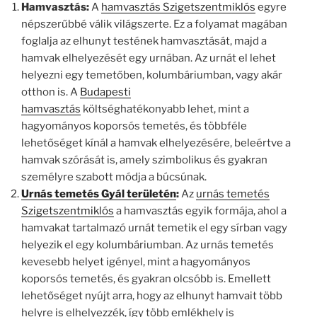
Hamvasztás:
A
hamvasztás Szigetszentmiklós
egyre
népszerűbbé válik világszerte. Ez a folyamat magában
foglalja az elhunyt testének hamvasztását, majd a
hamvak elhelyezését egy urnában. Az urnát el lehet
helyezni egy temetőben, kolumbáriumban, vagy akár
otthon is. A
Budapesti
hamvasztás
költséghatékonyabb lehet, mint a
hagyományos koporsós temetés, és többféle
lehetőséget kínál a hamvak elhelyezésére, beleértve a
hamvak szórását is, amely szimbolikus és gyakran
személyre szabott módja a búcsúnak.
Urnás temetés Gyál területén
:
Az
urnás temetés
Szigetszentmiklós
a hamvasztás egyik formája, ahol a
hamvakat tartalmazó urnát temetik el egy sírban vagy
helyezik el egy kolumbáriumban. Az urnás temetés
kevesebb helyet igényel, mint a hagyományos
koporsós temetés, és gyakran olcsóbb is. Emellett
lehetőséget nyújt arra, hogy az elhunyt hamvait több
helyre is elhelyezzék, így több emlékhely is