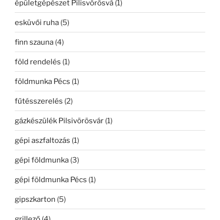
épületgépészet Pilisvörösvá
(1)
esküvői ruha
(5)
finn szauna
(4)
föld rendelés
(1)
földmunka Pécs
(1)
fűtésszerelés
(2)
gázkészülék Pilsivörösvár
(1)
gépi aszfaltozás
(1)
gépi földmunka
(3)
gépi földmunka Pécs
(1)
gipszkarton
(5)
grillező
(4)