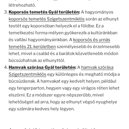
létrehozható.
Koporsós temetés Gyál területén
:
A hagyományos
koporsós temetés Szigetszentmiklós
során az elhunyt
testét egy koporsóban helyezik el a földbe. Ez a
temetkezési forma mélyen gyökerezik a kultúránkban
és vallási hagyományainkban. A
koporsós és urnás
temetés 21. kerületben
személyesebb és érzelmesebb
lehet, mivel a család és a barátok közvetlenebb módon
búcsúzhatnak az elhunyttól.
Hamvak szórása Gyál területén
:
A
hamvak szórása
Szigetszentmiklós
egy különleges és megható módja a
búcsúzásnak. A hamvakat egy kedvelt helyen, például
egy tengerparton, hegyen vagy egy virágos réten lehet
elszórni. Ez a módszer egyre népszerűbb, mivel
lehetőséget ad arra, hogy az elhunyt végső nyughelye
egy számára kedves hely legyen.