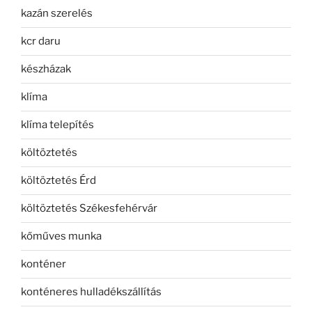
kazán szerelés
kcr daru
készházak
klíma
klíma telepítés
költöztetés
költöztetés Érd
költöztetés Székesfehérvár
kőműves munka
konténer
konténeres hulladékszállítás