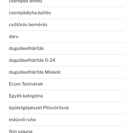
cserepes lemez
cserépkályha építés
csőtörés bemérés
daru
duguláselhárítás
duguláselhárítás 0-24
duguláselhárítás Miskolc
Ecom Testvérek
Egyéb kategória
épületgépészet Pilisvörösvá
esküvői ruha
finn szauna