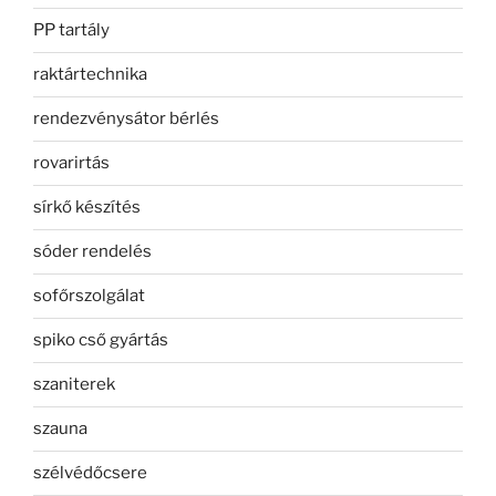
PP tartály
raktártechnika
rendezvénysátor bérlés
rovarirtás
sírkő készítés
sóder rendelés
sofőrszolgálat
spiko cső gyártás
szaniterek
szauna
szélvédőcsere