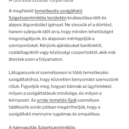
A megfelelő
temetkezés szolgáltató
Szigetszentmiklós területén
kiválasztása időt és
alapos átgondolást igényel. Ne siessük el a döntést,
hanem szánjunk időt arra, hogy minden lehetőséget
megvizsgáljunk, és alaposan mérlegeljük a
szempontokat. Kérjünk ajánlásokat barátoktól,
családtagoktól vagy közösségi csoportoktól, akik már
átestek ezen a folyamaton.
Látogassunk el személyesen is több temetkezési
szolgáltatóhoz, hogy közvetlen benyomást szerezzünk
róluk. Figyeljük meg, hogyan bánnak az ügyfelekkel,
milyen a szolgáltatások minősége, és milyen a
környezet. Az
urnás temetés Gyál
személyes
találkozók során jobban megérthetjük, hogy a
szolgáltató mennyire rugalmas és empatikus.
A
hamvasztás Szigetszentmiklós