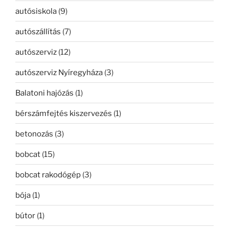
autósiskola
(9)
autószállítás
(7)
autószerviz
(12)
autószerviz Nyíregyháza
(3)
Balatoni hajózás
(1)
bérszámfejtés kiszervezés
(1)
betonozás
(3)
bobcat
(15)
bobcat rakodógép
(3)
bója
(1)
bútor
(1)