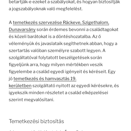
betartják-e ezeket a szabályokat, és hogyan biztosítják
a jogszabályoknak való megfelelést.
A
temetkezés szervezése Ráckeve, Szigethalom,
Dunavarsány
során érdemes bevonni a családtagokat
és közeli barátokat is a döntéshozatalba. Az ő
véleményük és javaslataik segíthetnek abban, hogy a
szertartás valóban személyre szabott legyen. A
szolgáltatóval folytatott beszélgetések során
figyeljünk arra, hogy milyen mértékben veszik
figyelembe a család egyedi igényeit és kéréseit. Egy
jó
temetkezés és hamvasztás 19.
kerületben
szolgáltató nyitott az egyedi kérésekre, és
igyekszik minden részletet a család elképzelései
szerint megvalósítani.
Temetkezési biztosítás