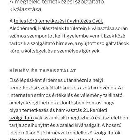
A megfelelő temetkezési szolgáltató
kiválasztása
A
teljes körű temetkezési ügyintézés Gyál,
Alsónémedi, Halásztelek területein
kiválasztása során
számos szempontot kell figyelembe venni. Ezek közé
tartozik a szolgáltató hírneve, a nyújtott szolgáltatások
köre, a költségek és a személyes igények.
HÍRNÉV ÉS TAPASZTALAT
Első lépésként érdemes utánanézni a helyi
temetkezési szolgáltatóknak és azok hírnevének. Az
interneten számos értékelés és vélemény található,
amelyek segíthetnek a döntésben. Fontos, hogy
olyan
temetkezés és hamvasztás 21. kerületi
szolgáltató
válasszunk, aki megbízható és tiszteletben
tartja az elhunytat és a család kívánságait. A hosszú
ideje működő, jó hírnévvel rendelkező szolgáltatók