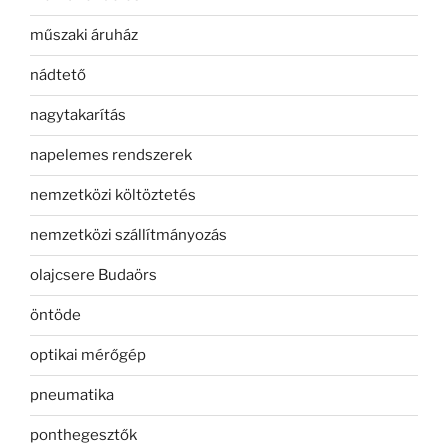
műszaki áruház
nádtető
nagytakarítás
napelemes rendszerek
nemzetközi költöztetés
nemzetközi szállítmányozás
olajcsere Budaörs
öntöde
optikai mérőgép
pneumatika
ponthegesztők