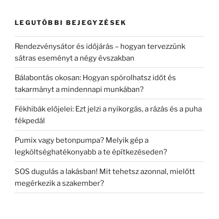
LEGUTÓBBI BEJEGYZÉSEK
Rendezvénysátor és időjárás – hogyan tervezzünk
sátras eseményt a négy évszakban
Bálabontás okosan: Hogyan spórolhatsz időt és
takarmányt a mindennapi munkában?
Fékhibák előjelei: Ezt jelzi a nyikorgás, a rázás és a puha
fékpedál
Pumix vagy betonpumpa? Melyik gép a
legköltséghatékonyabb a te építkezéseden?
SOS dugulás a lakásban! Mit tehetsz azonnal, mielőtt
megérkezik a szakember?