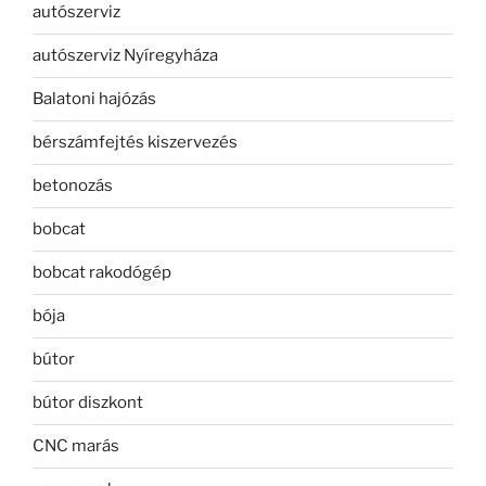
autószerviz
autószerviz Nyíregyháza
Balatoni hajózás
bérszámfejtés kiszervezés
betonozás
bobcat
bobcat rakodógép
bója
bútor
bútor diszkont
CNC marás