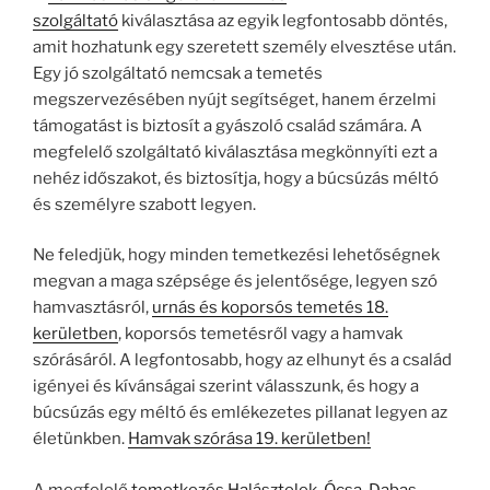
szolgáltató
kiválasztása az egyik legfontosabb döntés,
amit hozhatunk egy szeretett személy elvesztése után.
Egy jó szolgáltató nemcsak a temetés
megszervezésében nyújt segítséget, hanem érzelmi
támogatást is biztosít a gyászoló család számára. A
megfelelő szolgáltató kiválasztása megkönnyíti ezt a
nehéz időszakot, és biztosítja, hogy a búcsúzás méltó
és személyre szabott legyen.
Ne feledjük, hogy minden temetkezési lehetőségnek
megvan a maga szépsége és jelentősége, legyen szó
hamvasztásról,
urnás és koporsós temetés 18.
kerületben
, koporsós temetésről vagy a hamvak
szórásáról. A legfontosabb, hogy az elhunyt és a család
igényei és kívánságai szerint válasszunk, és hogy a
búcsúzás egy méltó és emlékezetes pillanat legyen az
életünkben.
Hamvak szórása 19. kerületben!
A megfelelő
temetkezés Halásztelek, Ócsa, Dabas,