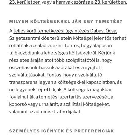
23. kerületben
vagy a
hamvak szórása a 23. kerületben.
MILYEN KÖLTSÉGEKKEL JÁR EGY TEMETÉS?
A
teljes körű temetkezési ügyintézés Dabas, Ócsa,
Szigetszentmiklós területein
költségei jelentős terhet
róhatnak a családra, ezért fontos, hogy alaposan
tájékozódjunk a lehetséges költségekről. Kérjünk
részletes árajánlatot több szolgáltatótól is, hogy
összehasonlíthassuk az árakat és a nyújtott
szolgáltatásokat. Fontos, hogy a szolgáltató
transzparens legyen a költségekkel kapcsolatban, és
ne legyenek rejtett díjak. A költségek magukban
foglalhatják a temetési szertartás szervezését, a
koporsó vagy urna árát, a szállítási költségeket,
valamint az adminisztratív díjakat.
SZEMÉLYES IGÉNYEK ÉS PREFERENCIÁK