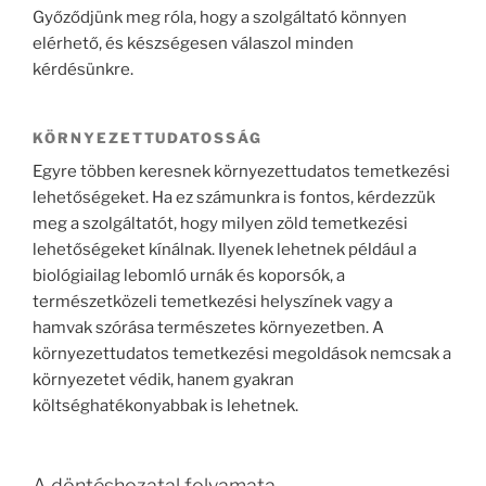
Győződjünk meg róla, hogy a szolgáltató könnyen
elérhető, és készségesen válaszol minden
kérdésünkre.
KÖRNYEZETTUDATOSSÁG
Egyre többen keresnek környezettudatos temetkezési
lehetőségeket. Ha ez számunkra is fontos, kérdezzük
meg a szolgáltatót, hogy milyen zöld temetkezési
lehetőségeket kínálnak. Ilyenek lehetnek például a
biológiailag lebomló urnák és koporsók, a
természetközeli temetkezési helyszínek vagy a
hamvak szórása természetes környezetben. A
környezettudatos temetkezési megoldások nemcsak a
környezetet védik, hanem gyakran
költséghatékonyabbak is lehetnek.
A döntéshozatal folyamata