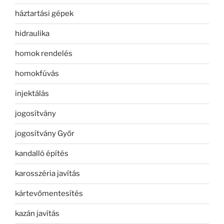
háztartási gépek
hidraulika
homok rendelés
homokfúvás
injektálás
jogosítvány
jogosítvány Győr
kandalló építés
karosszéria javítás
kártevőmentesítés
kazán javítás