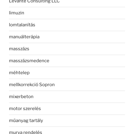
Levante Consulting LLC
limuzin
lomtalanítás
manuálterápia
masszázs
masszázsmedence
méhtelep
mellkorrekció Sopron
mixerbeton
motor szerelés
műanyag tartály
murva rendelés