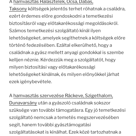
A
hamvasztás Halásztelek, Ócsa, Dabas,
Taksony
költségek jelentős terhet róhatnak a családra,
ezért érdemes előre gondoskodni a temetkezési
biztosításról vagy előtakarékossági megoldásokról.
Számos temetkezési szolgáltató kínál ilyen
lehetőségeket, amelyek segíthetnek a költségek előre
történő fedezésében. Ezáltal elkerülhető, hogy a
családnak a gyász mellett anyagi gondokkal is szembe
kelljen néznie. Kérdezzük meg a szolgáltatót, hogy
milyen biztosítási vagy előtakarékossági
lehetőségeket kínálnak, és milyen előnyökkel járhat
ezek igénybevétele.
A
hamvasztás szervezése Ráckeve, Szigethalom,
Dunavarsány
után a gyászoló családnak sokszor
szüksége van további támogatásra. Egy jó temetkezési
szolgáltató nemcsak a temetés megszervezésében
segít, hanem további gyásztámogatási
szolgáltatásokat is kínálhat. Ezek közé tartozhatnak a