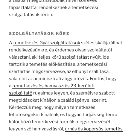
általában megbízhatóbbak, mivel sok éves
tapasztalattal rendelkeznek a temetkezési
szolgáltatások terén.
SZOLGÁLTATÁSOK KÖRE
A
temetkezés Gyál szolgáltatások
széles skálája állhat
rendelkezésünkre, és érdemes olyan szolgáltatót
választani, aki teljes körű szolgáltatást nyújt. Ide
tartozik a temetés előkészítése, a temetkezési
szertartás megszervezése, az elhunyt szállítása,
valamint az adminisztratív ügyintézés. Fontos, hogy
a
temetkezés és hamvasztás 23. kerületi
szolgáltató
rugalmas legyen, és személyre szabott
megoldásokat kínáljon a család igényei szerint.
Kérdezzük meg, hogy milyen temetkezési
lehetőségeket kínálnak, és hogyan tudják segíteni a
különböző temetkezési formák megszervezését,
legyen szó hamvasztásról,
urnás és koporsós temetés