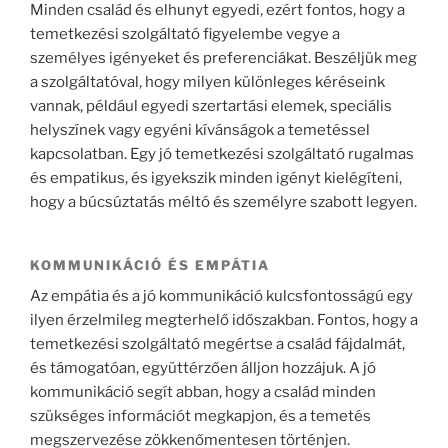
Minden család és elhunyt egyedi, ezért fontos, hogy a
temetkezési szolgáltató figyelembe vegye a
személyes igényeket és preferenciákat. Beszéljük meg
a szolgáltatóval, hogy milyen különleges kéréseink
vannak, például egyedi szertartási elemek, speciális
helyszínek vagy egyéni kívánságok a temetéssel
kapcsolatban. Egy jó temetkezési szolgáltató rugalmas
és empatikus, és igyekszik minden igényt kielégíteni,
hogy a búcsúztatás méltó és személyre szabott legyen.
KOMMUNIKÁCIÓ ÉS EMPÁTIA
Az empátia és a jó kommunikáció kulcsfontosságú egy
ilyen érzelmileg megterhelő időszakban. Fontos, hogy a
temetkezési szolgáltató megértse a család fájdalmát,
és támogatóan, együttérzően álljon hozzájuk. A jó
kommunikáció segít abban, hogy a család minden
szükséges információt megkapjon, és a temetés
megszervezése zökkenőmentesen történjen.