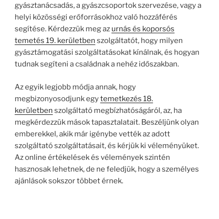
gyásztanácsadás, a gyászcsoportok szervezése, vagy a
helyi közösségi erőforrásokhoz való hozzáférés
segítése. Kérdezzük meg az
urnás és koporsós
temetés 19. kerületben
szolgáltatót, hogy milyen
gyásztámogatási szolgáltatásokat kínálnak, és hogyan
tudnak segíteni a családnak a nehéz időszakban.
Az egyik legjobb módja annak, hogy
megbizonyosodjunk egy
temetkezés 18.
kerületben
szolgáltató megbízhatóságáról, az, ha
megkérdezzük mások tapasztalatait. Beszéljünk olyan
emberekkel, akik már igénybe vették az adott
szolgáltató szolgáltatásait, és kérjük ki véleményüket.
Az online értékelések és vélemények szintén
hasznosak lehetnek, de ne feledjük, hogy a személyes
ajánlások sokszor többet érnek.