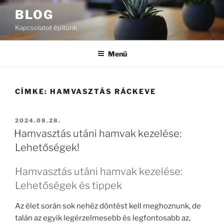
Tartalomhoz
BLOG
Kapcsolatot építünk
Menü
CÍMKE:
HAMVASZTÁS RÁCKEVE
BEKÜLDVE:
2024.08.28.
Hamvasztás utáni hamvak kezelése:
Lehetőségek!
Hamvasztás utáni hamvak kezelése:
Lehetőségek és tippek
Az élet során sok nehéz döntést kell meghoznunk, de
talán az egyik legérzelmesebb és legfontosabb az,