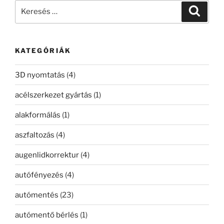
Keresés
Keresé
a
következő
kifejezésre:
KATEGÓRIÁK
3D nyomtatás
(4)
acélszerkezet gyártás
(1)
alakformálás
(1)
aszfaltozás
(4)
augenlidkorrektur
(4)
autófényezés
(4)
autómentés
(23)
autómentő bérlés
(1)