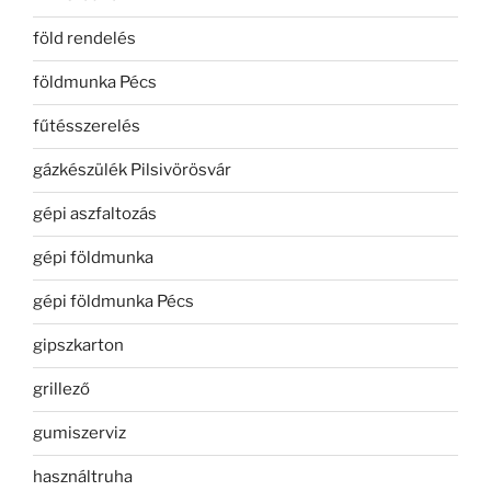
föld rendelés
földmunka Pécs
fűtésszerelés
gázkészülék Pilsivörösvár
gépi aszfaltozás
gépi földmunka
gépi földmunka Pécs
gipszkarton
grillező
gumiszerviz
használtruha