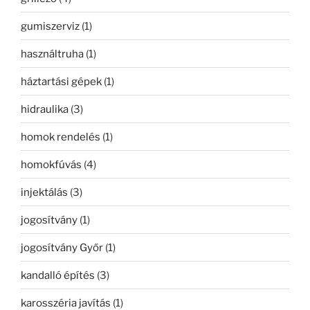
gumiszerviz
(1)
használtruha
(1)
háztartási gépek
(1)
hidraulika
(3)
homok rendelés
(1)
homokfúvás
(4)
injektálás
(3)
jogosítvány
(1)
jogosítvány Győr
(1)
kandalló építés
(3)
karosszéria javítás
(1)