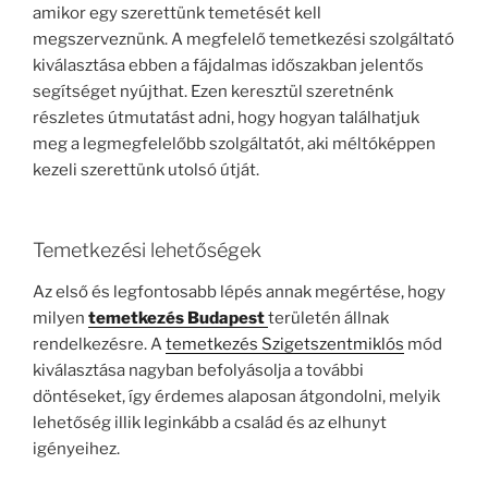
amikor egy szerettünk temetését kell
megszerveznünk. A megfelelő temetkezési szolgáltató
kiválasztása ebben a fájdalmas időszakban jelentős
segítséget nyújthat. Ezen keresztül szeretnénk
részletes útmutatást adni, hogy hogyan találhatjuk
meg a legmegfelelőbb szolgáltatót, aki méltóképpen
kezeli szerettünk utolsó útját.
Temetkezési lehetőségek
Az első és legfontosabb lépés annak megértése, hogy
milyen
temetkezés Budapest
területén állnak
rendelkezésre. A
temetkezés Szigetszentmiklós
mód
kiválasztása nagyban befolyásolja a további
döntéseket, így érdemes alaposan átgondolni, melyik
lehetőség illik leginkább a család és az elhunyt
igényeihez.