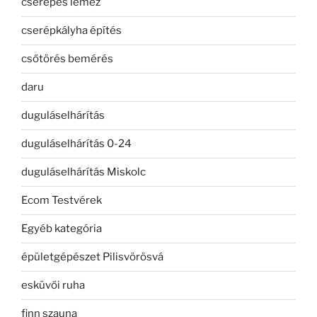
cserepes lemez
cserépkályha építés
csőtörés bemérés
daru
duguláselhárítás
duguláselhárítás 0-24
duguláselhárítás Miskolc
Ecom Testvérek
Egyéb kategória
épületgépészet Pilisvörösvá
esküvői ruha
finn szauna