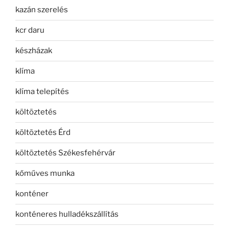
kazán szerelés
kcr daru
készházak
klíma
klíma telepítés
költöztetés
költöztetés Érd
költöztetés Székesfehérvár
kőműves munka
konténer
konténeres hulladékszállítás