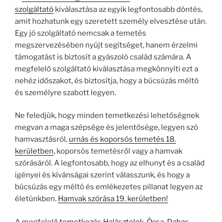
szolgáltató
kiválasztása az egyik legfontosabb döntés,
amit hozhatunk egy szeretett személy elvesztése után.
Egy jó szolgáltató nemcsak a temetés
megszervezésében nyújt segítséget, hanem érzelmi
támogatást is biztosít a gyászoló család számára. A
megfelelő szolgáltató kiválasztása megkönnyíti ezt a
nehéz időszakot, és biztosítja, hogy a búcsúzás méltó
és személyre szabott legyen.
Ne feledjük, hogy minden temetkezési lehetőségnek
megvan a maga szépsége és jelentősége, legyen szó
hamvasztásról,
urnás és koporsós temetés 18.
kerületben
, koporsós temetésről vagy a hamvak
szórásáról. A legfontosabb, hogy az elhunyt és a család
igényei és kívánságai szerint válasszunk, és hogy a
búcsúzás egy méltó és emlékezetes pillanat legyen az
életünkben.
Hamvak szórása 19. kerületben!
A megfelelő
temetkezés Halásztelek, Ócsa, Dabas,