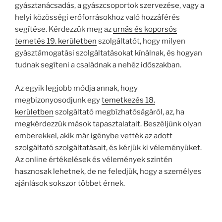
gyásztanácsadás, a gyászcsoportok szervezése, vagy a
helyi közösségi erőforrásokhoz való hozzáférés
segítése. Kérdezzük meg az
urnás és koporsós
temetés 19. kerületben
szolgáltatót, hogy milyen
gyásztámogatási szolgáltatásokat kínálnak, és hogyan
tudnak segíteni a családnak a nehéz időszakban.
Az egyik legjobb módja annak, hogy
megbizonyosodjunk egy
temetkezés 18.
kerületben
szolgáltató megbízhatóságáról, az, ha
megkérdezzük mások tapasztalatait. Beszéljünk olyan
emberekkel, akik már igénybe vették az adott
szolgáltató szolgáltatásait, és kérjük ki véleményüket.
Az online értékelések és vélemények szintén
hasznosak lehetnek, de ne feledjük, hogy a személyes
ajánlások sokszor többet érnek.