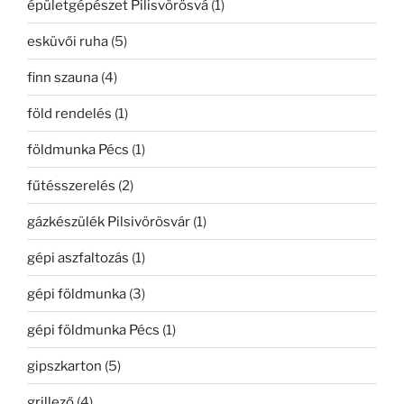
épületgépészet Pilisvörösvá
(1)
esküvői ruha
(5)
finn szauna
(4)
föld rendelés
(1)
földmunka Pécs
(1)
fűtésszerelés
(2)
gázkészülék Pilsivörösvár
(1)
gépi aszfaltozás
(1)
gépi földmunka
(3)
gépi földmunka Pécs
(1)
gipszkarton
(5)
grillező
(4)