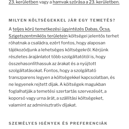
23. kerületben
vagy a
hamvak szórása a 23. kerületben.
MILYEN KÖLTSÉGEKKEL JÁR EGY TEMETÉS?
A
teljes körű temetkezési ügyintézés Dabas, Ócsa,
Szigetszentmiklós területein
költségei jelentős terhet
róhatnak a családra, ezért fontos, hogy alaposan
tájékozódjunk a lehetséges költségekről. Kérjünk
részletes árajánlatot több szolgáltatótól is, hogy
összehasonlíthassuk az árakat és a nyújtott
szolgáltatásokat. Fontos, hogy a szolgáltató
transzparens legyen a költségekkel kapcsolatban, és
ne legyenek rejtett díjak. A költségek magukban
foglalhatják a temetési szertartás szervezését, a
koporsó vagy urna árát, a szállítási költségeket,
valamint az adminisztratív díjakat.
SZEMÉLYES IGÉNYEK ÉS PREFERENCIÁK