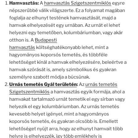
Hamvasztás:
A
hamvasztás Szigetszentmiklós
egyre
népszerűbbé válik világszerte. Ez a folyamat magában
foglalja az elhunyt testének hamvasztását, majd a
hamvak elhelyezését egy urnában. Az urnát el lehet
helyezni egy temetőben, kolumbáriumban, vagy akár
otthon is. A
Budapesti
hamvasztás
költséghatékonyabb lehet, mint a
hagyományos koporsós temetés, és többféle
lehetőséget kínál a hamvak elhelyezésére, beleértve a
hamvak szórását is, amely szimbolikus és gyakran
személyre szabott módja a búcsúnak.
Urnás temetés Gyál területén
:
Az
urnás temetés
Szigetszentmiklós
a hamvasztás egyik formája, ahol a
hamvakat tartalmazó urnát temetik el egy sírban vagy
helyezik el egy kolumbáriumban. Az urnás temetés
kevesebb helyet igényel, mint a hagyományos
koporsós temetés, és gyakran olcsóbb is. Emellett
lehetőséget nyújt arra, hogy az elhunyt hamvait több
helyre is elhelyezzék, így több emlékhely is