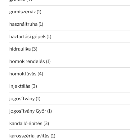
gumiszerviz
(1)
használtruha
(1)
háztartási gépek
(1)
hidraulika
(3)
homok rendelés
(1)
homokfúvás
(4)
injektálás
(3)
jogosítvány
(1)
jogosítvány Győr
(1)
kandalló építés
(3)
karosszéria javítás
(1)