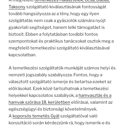
Taksony
szolgáltató kiválasztásának fontosságát
tovább hangsúlyozza az a tény, hogy egy ilyen
szolgáltatás nem csak a gyászolók számára nyújt
gyakorlati segítséget, hanem lelki támogatást is
biztosít. Ebben a folytatásban további fontos
szempontokat és praktikus tanácsokat osztok meg a
megfelelő temetkezési szolgáltató kiválasztásával
kapcsolatban.
A temetkezési szolgáltatók munkáját számos helyi és
nemzeti jogszabály szabályozza. Fontos, hogy a
választott szolgáltató ismerje és betartsa ezeket az
előírásokat. Ezek közé tartozhatnak a temetkezési
helyekkel kapcsolatos szabályok, a
hamvasztás és a
hamvak szórása 18. kerületben
előírásai, valamint az
egészségügyi és biztonsági követelmények.
A
koporsós temetés Gyál
szolgáltatóval való
konzultáció során kérdezzünk rá, hogy ismerik-e és