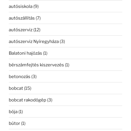
autósiskola
(9)
autószállítás
(7)
autószerviz
(12)
autószerviz Nyíregyháza
(3)
Balatoni hajózás
(1)
bérszámfejtés kiszervezés
(1)
betonozás
(3)
bobcat
(15)
bobcat rakodógép
(3)
bója
(1)
bútor
(1)