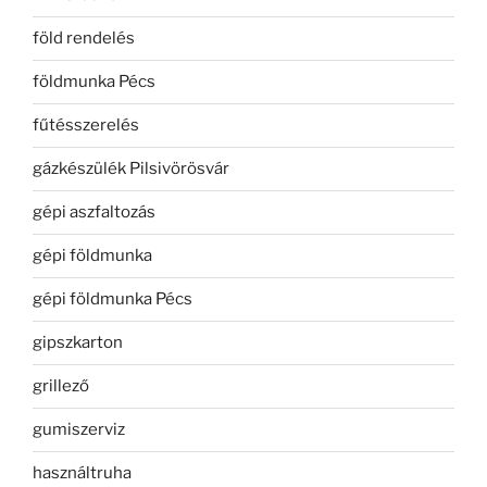
föld rendelés
földmunka Pécs
fűtésszerelés
gázkészülék Pilsivörösvár
gépi aszfaltozás
gépi földmunka
gépi földmunka Pécs
gipszkarton
grillező
gumiszerviz
használtruha