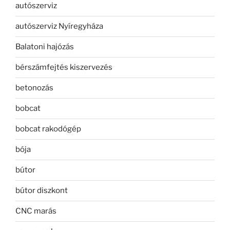
autószerviz
autószerviz Nyíregyháza
Balatoni hajózás
bérszámfejtés kiszervezés
betonozás
bobcat
bobcat rakodógép
bója
bútor
bútor diszkont
CNC marás