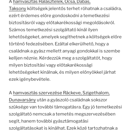
A
hamvasztás Halásztelek, Ócsa, Dabas,
Taksony
költségek jelentős terhet róhatnak a családra,
ezért érdemes előre gondoskodni a temetkezési
biztosításról vagy előtakarékossági megoldásokról.
Számos temetkezési szolgáltató kínál ilyen
lehetőségeket, amelyek segíthetnek a költségek előre
történő fedezésében. Ezáltal elkerülhető, hogy a
családnak a gyász mellett anyagi gondokkal is szembe
kelljen néznie. Kérdezzük meg a szolgáltatót, hogy
milyen biztosítási vagy előtakarékossági
lehetőségeket kínálnak, és milyen előnyökkel járhat
ezek igénybevétele.
A
hamvasztás szervezése Ráckeve, Szigethalom,
Dunavarsány
után a gyászoló családnak sokszor
szüksége van további támogatásra. Egy jó temetkezési
szolgáltató nemcsak a temetés megszervezésében
segít, hanem további gyásztámogatási
szolgáltatásokat is kínálhat. Ezek közé tartozhatnak a