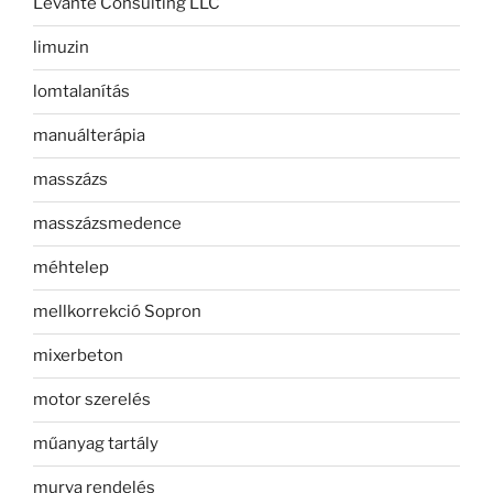
Levante Consulting LLC
limuzin
lomtalanítás
manuálterápia
masszázs
masszázsmedence
méhtelep
mellkorrekció Sopron
mixerbeton
motor szerelés
műanyag tartály
murva rendelés