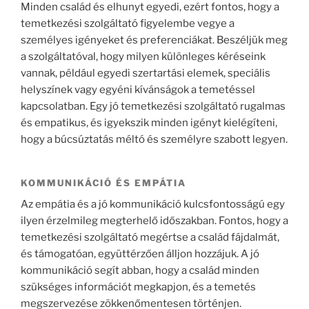
Minden család és elhunyt egyedi, ezért fontos, hogy a
temetkezési szolgáltató figyelembe vegye a
személyes igényeket és preferenciákat. Beszéljük meg
a szolgáltatóval, hogy milyen különleges kéréseink
vannak, például egyedi szertartási elemek, speciális
helyszínek vagy egyéni kívánságok a temetéssel
kapcsolatban. Egy jó temetkezési szolgáltató rugalmas
és empatikus, és igyekszik minden igényt kielégíteni,
hogy a búcsúztatás méltó és személyre szabott legyen.
KOMMUNIKÁCIÓ ÉS EMPÁTIA
Az empátia és a jó kommunikáció kulcsfontosságú egy
ilyen érzelmileg megterhelő időszakban. Fontos, hogy a
temetkezési szolgáltató megértse a család fájdalmát,
és támogatóan, együttérzően álljon hozzájuk. A jó
kommunikáció segít abban, hogy a család minden
szükséges információt megkapjon, és a temetés
megszervezése zökkenőmentesen történjen.