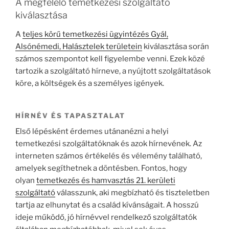
A megfelelő temetkezési szolgáltató
kiválasztása
A
teljes körű temetkezési ügyintézés Gyál,
Alsónémedi, Halásztelek területein
kiválasztása során
számos szempontot kell figyelembe venni. Ezek közé
tartozik a szolgáltató hírneve, a nyújtott szolgáltatások
köre, a költségek és a személyes igények.
HÍRNÉV ÉS TAPASZTALAT
Első lépésként érdemes utánanézni a helyi
temetkezési szolgáltatóknak és azok hírnevének. Az
interneten számos értékelés és vélemény található,
amelyek segíthetnek a döntésben. Fontos, hogy
olyan
temetkezés és hamvasztás 21. kerületi
szolgáltató
válasszunk, aki megbízható és tiszteletben
tartja az elhunytat és a család kívánságait. A hosszú
ideje működő, jó hírnévvel rendelkező szolgáltatók