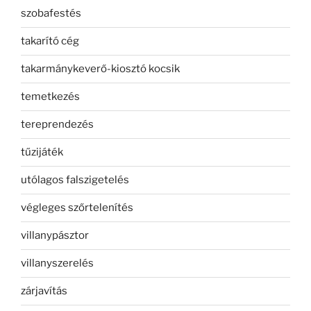
szobafestés
takarító cég
takarmánykeverő-kiosztó kocsik
temetkezés
tereprendezés
tűzijáték
utólagos falszigetelés
végleges szőrtelenítés
villanypásztor
villanyszerelés
zárjavítás