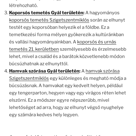
létrehozható.
Koporsós temetés Gyál területén
:
A hagyományos
koporsós temetés Szigetszentmiklós
során az elhunyt
testét egy koporsóban helyezik el a földbe. Ez a
temetkezési forma mélyen gyökerezik a kultúránkban
és vallási hagyományainkban. A
koporsós és urnás
temetés 21. kerületben
személyesebb és érzelmesebb
lehet, mivel a család és a barátok közvetlenebb módon
búcsúzhatnak az elhunyttól.
Hamvak szórása Gyál területén
:
A
hamvak szórása
Szigetszentmiklós
egy különleges és megható módja a
búcsúzásnak. A hamvakat egy kedvelt helyen, például
egy tengerparton, hegyen vagy egy virágos réten lehet
elszórni. Ez a módszer egyre népszerűbb, mivel
lehetőséget ad arra, hogy az elhunyt végső nyughelye
egy számára kedves hely legyen.