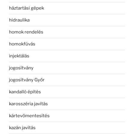
háztartási gépek
hidraulika
homok rendelés
homokfúvás
injektálás
jogosítvány
jogosítvány Győr
kandalló építés
karosszéria javítás
kártevőmentesítés
kazán javítás