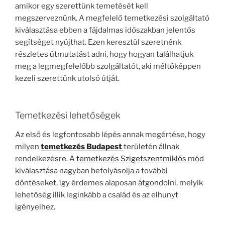
amikor egy szerettünk temetését kell
megszerveznünk. A megfelelő temetkezési szolgáltató
kiválasztása ebben a fájdalmas időszakban jelentős
segítséget nyújthat. Ezen keresztül szeretnénk
részletes útmutatást adni, hogy hogyan találhatjuk
meg a legmegfelelőbb szolgáltatót, aki méltóképpen
kezeli szerettünk utolsó útját.
Temetkezési lehetőségek
Az első és legfontosabb lépés annak megértése, hogy
milyen
temetkezés Budapest
területén állnak
rendelkezésre. A
temetkezés Szigetszentmiklós
mód
kiválasztása nagyban befolyásolja a további
döntéseket, így érdemes alaposan átgondolni, melyik
lehetőség illik leginkább a család és az elhunyt
igényeihez.