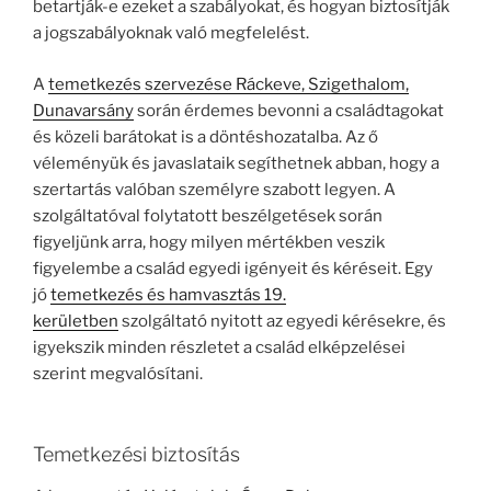
betartják-e ezeket a szabályokat, és hogyan biztosítják
a jogszabályoknak való megfelelést.
A
temetkezés szervezése Ráckeve, Szigethalom,
Dunavarsány
során érdemes bevonni a családtagokat
és közeli barátokat is a döntéshozatalba. Az ő
véleményük és javaslataik segíthetnek abban, hogy a
szertartás valóban személyre szabott legyen. A
szolgáltatóval folytatott beszélgetések során
figyeljünk arra, hogy milyen mértékben veszik
figyelembe a család egyedi igényeit és kéréseit. Egy
jó
temetkezés és hamvasztás 19.
kerületben
szolgáltató nyitott az egyedi kérésekre, és
igyekszik minden részletet a család elképzelései
szerint megvalósítani.
Temetkezési biztosítás