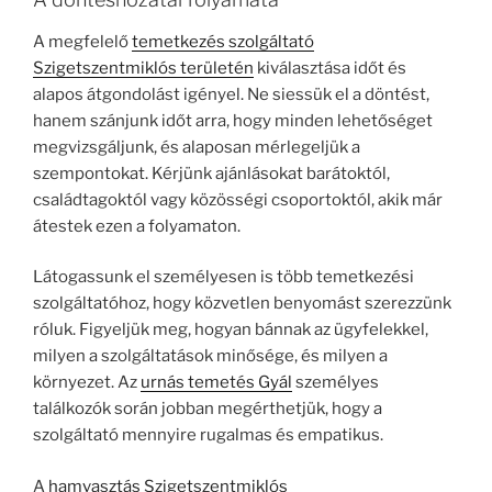
A megfelelő
temetkezés szolgáltató
Szigetszentmiklós területén
kiválasztása időt és
alapos átgondolást igényel. Ne siessük el a döntést,
hanem szánjunk időt arra, hogy minden lehetőséget
megvizsgáljunk, és alaposan mérlegeljük a
szempontokat. Kérjünk ajánlásokat barátoktól,
családtagoktól vagy közösségi csoportoktól, akik már
átestek ezen a folyamaton.
Látogassunk el személyesen is több temetkezési
szolgáltatóhoz, hogy közvetlen benyomást szerezzünk
róluk. Figyeljük meg, hogyan bánnak az ügyfelekkel,
milyen a szolgáltatások minősége, és milyen a
környezet. Az
urnás temetés Gyál
személyes
találkozók során jobban megérthetjük, hogy a
szolgáltató mennyire rugalmas és empatikus.
A
hamvasztás Szigetszentmiklós