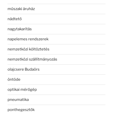
műszaki áruház
nádtető
nagytakarítás
napelemes rendszerek
nemzetközi költöztetés
nemzetközi szállítmányozás
olajcsere Budaörs
öntöde
optikai mérőgép
pneumatika
ponthegesztők