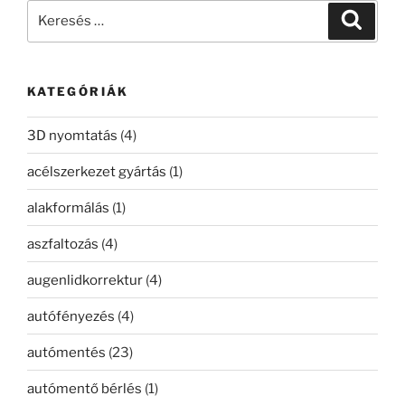
Keresés
Keresé
a
következő
kifejezésre:
KATEGÓRIÁK
3D nyomtatás
(4)
acélszerkezet gyártás
(1)
alakformálás
(1)
aszfaltozás
(4)
augenlidkorrektur
(4)
autófényezés
(4)
autómentés
(23)
autómentő bérlés
(1)