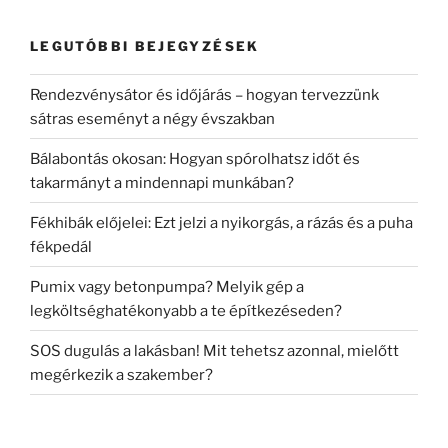
LEGUTÓBBI BEJEGYZÉSEK
Rendezvénysátor és időjárás – hogyan tervezzünk
sátras eseményt a négy évszakban
Bálabontás okosan: Hogyan spórolhatsz időt és
takarmányt a mindennapi munkában?
Fékhibák előjelei: Ezt jelzi a nyikorgás, a rázás és a puha
fékpedál
Pumix vagy betonpumpa? Melyik gép a
legköltséghatékonyabb a te építkezéseden?
SOS dugulás a lakásban! Mit tehetsz azonnal, mielőtt
megérkezik a szakember?