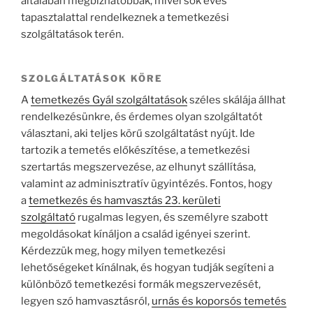
általában megbízhatóbbak, mivel sok éves
tapasztalattal rendelkeznek a temetkezési
szolgáltatások terén.
SZOLGÁLTATÁSOK KÖRE
A
temetkezés Gyál szolgáltatások
széles skálája állhat
rendelkezésünkre, és érdemes olyan szolgáltatót
választani, aki teljes körű szolgáltatást nyújt. Ide
tartozik a temetés előkészítése, a temetkezési
szertartás megszervezése, az elhunyt szállítása,
valamint az adminisztratív ügyintézés. Fontos, hogy
a
temetkezés és hamvasztás 23. kerületi
szolgáltató
rugalmas legyen, és személyre szabott
megoldásokat kínáljon a család igényei szerint.
Kérdezzük meg, hogy milyen temetkezési
lehetőségeket kínálnak, és hogyan tudják segíteni a
különböző temetkezési formák megszervezését,
legyen szó hamvasztásról,
urnás és koporsós temetés