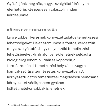
Győződjünk meg róla, hogy a szolgáltató könnyen
elérhető, és készségesen válaszol minden
kérdésünkre.
KÖRNYEZETTUDATOSSÁG
Egyre többen keresnek környezettudatos temetkezési
lehetőségeket. Ha ez számunkra is fontos, kérdezzük
meg a szolgáltatót, hogy milyen zöld temetkezési
lehetőségeket kínálnak. Ilyenek lehetnek például a
biológiailag lebomló urnák és koporsók, a
természetközeli temetkezési helyszínek vagy a
hamvak szórása természetes környezetben. A
környezettudatos temetkezési megoldások nemcsak a
környezetet védik, hanem gyakran
költséghatékonyabbak is lehetnek.
A döntéshozatal folyamata