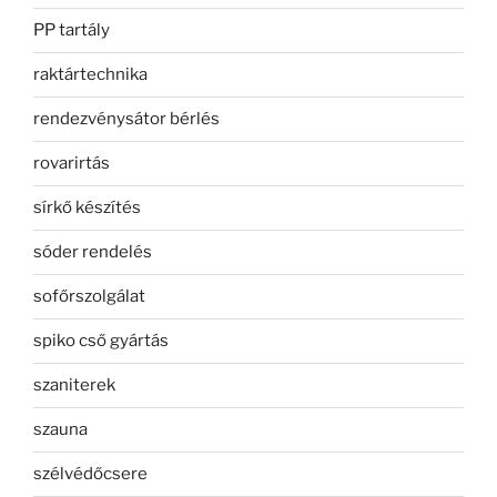
PP tartály
raktártechnika
rendezvénysátor bérlés
rovarirtás
sírkő készítés
sóder rendelés
sofőrszolgálat
spiko cső gyártás
szaniterek
szauna
szélvédőcsere