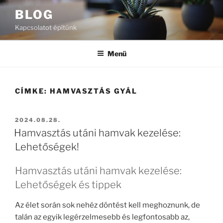
Tartalomhoz
BLOG
Kapcsolatot építünk
Menü
CÍMKE:
HAMVASZTÁS GYÁL
BEKÜLDVE:
2024.08.28.
Hamvasztás utáni hamvak kezelése:
Lehetőségek!
Hamvasztás utáni hamvak kezelése:
Lehetőségek és tippek
Az élet során sok nehéz döntést kell meghoznunk, de
talán az egyik legérzelmesebb és legfontosabb az,