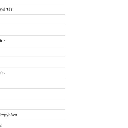
gyártás
tur
lés
íregyháza
ás