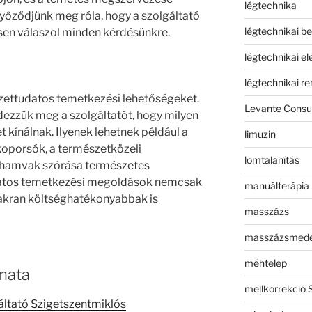
légtechnika
őződjünk meg róla, hogy a szolgáltató
légtechnikai b
sen válaszol minden kérdésünkre.
légtechnikai e
légtechnikai r
zettudatos temetkezési lehetőségeket.
Levante Consul
dezzük meg a szolgáltatót, hogy milyen
 kínálnak. Ilyenek lehetnek például a
limuzin
koporsók, a természetközeli
lomtalanítás
a hamvak szórása természetes
datos temetkezési megoldások nemcsak
manuálterápia
akran költséghatékonyabbak is
masszázs
masszázsmed
méhtelep
mata
mellkorrekció 
ltató Szigetszentmiklós