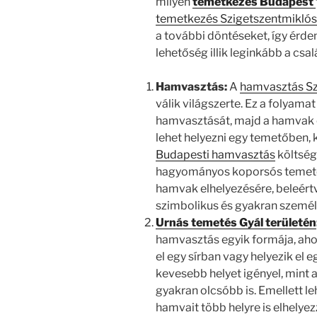
milyen
temetkezés Budapest
temetkezés Szigetszentmiklós
a további döntéseket, így érd
lehetőség illik leginkább a csal
Hamvasztás:
A
hamvasztás Sz
válik világszerte. Ez a folyama
hamvasztását, majd a hamvak e
lehet helyezni egy temetőben, 
Budapesti hamvasztás
költség
hagyományos koporsós temetés,
hamvak elhelyezésére, beleért
szimbolikus és gyakran személ
Urnás temetés Gyál területén
hamvasztás egyik formája, aho
el egy sírban vagy helyezik el
kevesebb helyet igényel, mint
gyakran olcsóbb is. Emellett le
hamvait több helyre is elhelyez