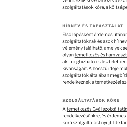
venni. Ezek közé tartozik a szol
szolgáltatások köre, a költség
HÍRNÉV ÉS TAPASZTALAT
Első lépésként érdemes utánan
szolgáltatóknak és azok hírnev
vélemény található, amelyek s
olyan
temetkezés és hamvasztás
aki megbízható és tiszteletben 
kívánságait. A hosszú ideje mű
szolgáltatók általában megbíz
rendelkeznek a temetkezési sz
SZOLGÁLTATÁSOK KÖRE
A
temetkezés Gyál szolgáltat
rendelkezésünkre, és érdemes ol
körű szolgáltatást nyújt. Ide ta