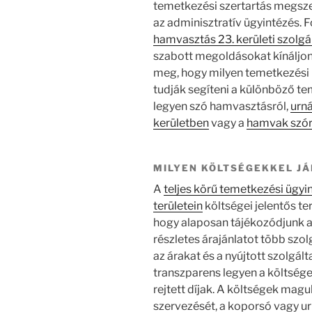
temetkezési szertartás megszer
az adminisztratív ügyintézés. 
hamvasztás 23. kerületi szolgá
szabott megoldásokat kínáljon 
meg, hogy milyen temetkezési 
tudják segíteni a különböző t
legyen szó hamvasztásról,
urn
kerületben
vagy a
hamvak szórá
MILYEN KÖLTSÉGEKKEL JÁ
A
teljes körű temetkezési ügyi
területein
költségei jelentős te
hogy alaposan tájékozódjunk a
részletes árajánlatot több szol
az árakat és a nyújtott szolgál
transzparens legyen a költség
rejtett díjak. A költségek magu
szervezését, a koporsó vagy urn