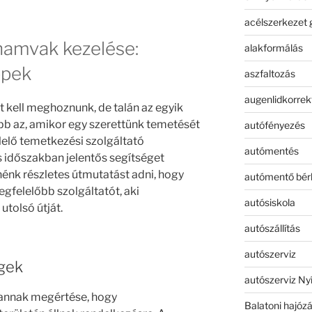
acélszerkezet 
hamvak kezelése:
alakformálás
ppek
aszfaltozás
augenlidkorrek
t kell meghoznunk, de talán az egyik
b az, amikor egy szerettünk temetését
autófényezés
elő temetkezési szolgáltató
autómentés
s időszakban jelentős segítséget
nénk részletes útmutatást adni, hogy
autómentő bér
gfelelőbb szolgáltatót, aki
autósiskola
utolsó útját.
autószállítás
autószerviz
gek
autószerviz Ny
 annak megértése, hogy
Balatoni hajóz