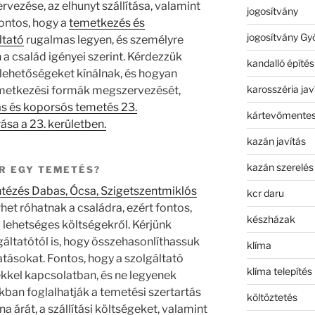
vezése, az elhunyt szállítása, valamint
jogosítvány
Fontos, hogy a
temetkezés és
jogosítvány Gy
ltató
rugalmas legyen, és személyre
a család igényei szerint. Kérdezzük
kandalló építés
lehetőségeket kínálnak, és hogyan
karosszéria jav
emetkezési formák megszervezését,
ás és koporsós temetés 23.
kártevőmentes
sa a 23. kerületben.
kazán javítás
kazán szerelés
R EGY TEMETÉS?
ntézés Dabas, Ócsa, Szigetszentmiklós
kcr daru
rhet róhatnak a családra, ezért fontos,
készházak
 lehetséges költségekről. Kérjünk
gáltatótól is, hogy összehasonlíthassuk
klíma
tatásokat. Fontos, hogy a szolgáltató
klíma telepítés
ekkel kapcsolatban, és ne legyenek
kban foglalhatják a temetési szertartás
költöztetés
a árát, a szállítási költségeket, valamint