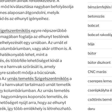
területén állnak rendelkezésre. A
mód kiválasztása nagyban befolyásolja
bérszámfejtés 
emes alaposan átgondolni, melyik
betonozás
ád és az elhunyt igényeihez.
bobcat
igetszentmiklós
egyre népszerűbbé
bobcat rakodó
t magában foglalja az elhunyt testének
lhelyezését egy urnában. Az urnát el
bója
kolumbáriumban, vagy akár otthon is. A
bútor
hatékonyabb lehet, mint a
 és többféle lehetőséget kínál a
bútor diszkont
ve a hamvak szórását is, amely
CNC marás
yre szabott módja a búcsúnak.
:
Az
urnás temetés Szigetszentmiklós
a
cserepes leme
l a hamvakat tartalmazó urnát temetik
cserépkályha é
 egy kolumbáriumban. Az urnás temetés
 a hagyományos koporsós temetés, és
csőtörés bemé
hetőséget nyújt arra, hogy az elhunyt
zék, így több emlékhely is létrehozható.
daru