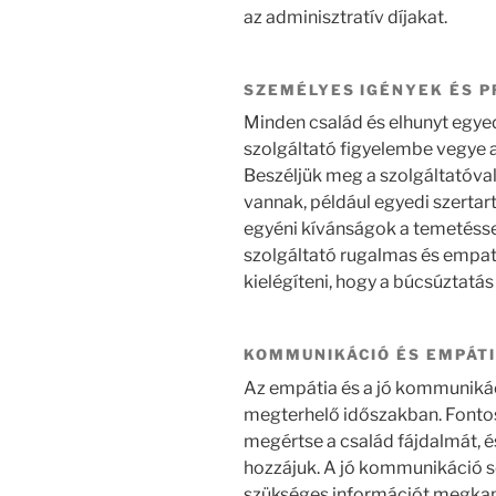
az adminisztratív díjakat.
SZEMÉLYES IGÉNYEK ÉS 
Minden család és elhunyt egyed
szolgáltató figyelembe vegye a
Beszéljük meg a szolgáltatóval
vannak, például egyedi szertart
egyéni kívánságok a temetésse
szolgáltató rugalmas és empati
kielégíteni, hogy a búcsúztatá
KOMMUNIKÁCIÓ ÉS EMPÁT
Az empátia és a jó kommunikác
megterhelő időszakban. Fontos
megértse a család fájdalmát, é
hozzájuk. A jó kommunikáció s
szükséges információt megkap