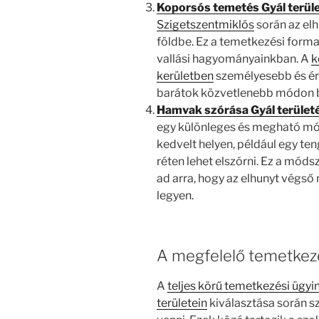
Koporsós temetés Gyál terül
Szigetszentmiklós
során az elh
földbe. Ez a temetkezési form
vallási hagyományainkban. A
k
kerületben
személyesebb és érz
barátok közvetlenebb módon b
Hamvak szórása Gyál terület
egy különleges és megható mó
kedvelt helyen, például egy te
réten lehet elszórni. Ez a mód
ad arra, hogy az elhunyt végső
legyen.
A megfelelő temetkezés
A
teljes körű temetkezési ügyi
területein
kiválasztása során 