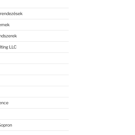
erendezések
lemek
endszerek
ting LLC
ence
Sopron