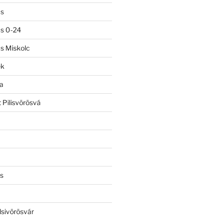
ás
ás 0-24
ás Miskolc
ek
a
 Pilisvörösvá
s
lsivörösvár