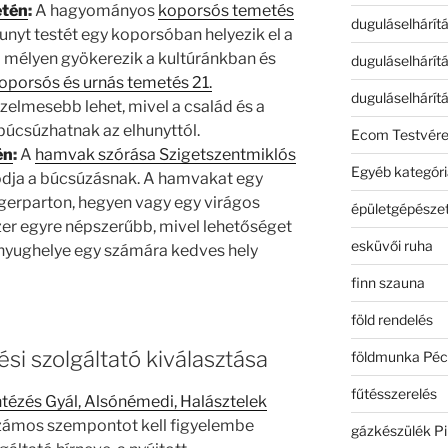
etén
:
A hagyományos
koporsós temetés
duguláselhárít
unyt testét egy koporsóban helyezik el a
a mélyen gyökerezik a kultúránkban és
duguláselhárít
oporsós és urnás temetés 21.
duguláselhárít
elmesebb lehet, mivel a család és a
úcsúzhatnak az elhunyttól.
Ecom Testvér
én
:
A
hamvak szórása Szigetszentmiklós
Egyéb kategóri
dja a búcsúzásnak. A hamvakat egy
ngerparton, hegyen vagy egy virágos
épületgépészet
szer egyre népszerűbb, mivel lehetőséget
esküvői ruha
 nyughelye egy számára kedves hely
finn szauna
föld rendelés
i szolgáltató kiválasztása
földmunka Péc
fűtésszerelés
ntézés Gyál, Alsónémedi, Halásztelek
számos szempontot kell figyelembe
gázkészülék Pi