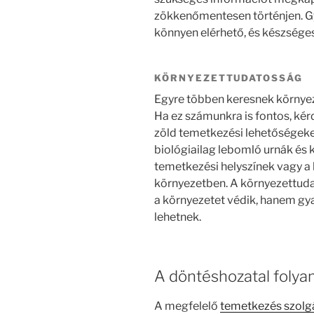
zökkenőmentesen történjen. Gy
könnyen elérhető, és készsége
KÖRNYEZETTUDATOSSÁG
Egyre többen keresnek környe
Ha ez számunkra is fontos, kér
zöld temetkezési lehetőségeket
biológiailag lebomló urnák és 
temetkezési helyszínek vagy 
környezetben. A környezettu
a környezetet védik, hanem gy
lehetnek.
A döntéshozatal folya
A megfelelő
temetkezés szolgá