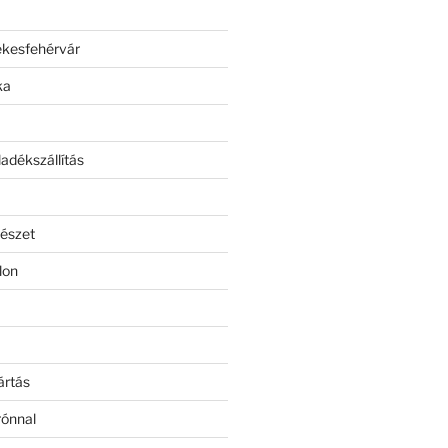
ékesfehérvár
ka
adékszállítás
észet
lon
ártás
rónnal