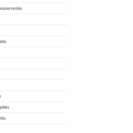
kiszervezés
gép
z
pítés
rés