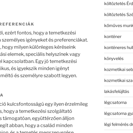
költöztetés Érd
költöztetés Sz
PREFERENCIÁK
kőműves mun
i, ezért fontos, hogy a temetkezési
konténer
 személyes igényeket és preferenciákat.
, hogy milyen különleges kéréseink
konténeres hull
ási elemek, speciális helyszínek vagy
könyvelés
l kapcsolatban. Egy jó temetkezési
kus, és igyekszik minden igényt
kozmetikai seb
s méltó és személyre szabott legyen.
kozmetikai sza
lakásfelújítás
IA
légcsatorna
ió kulcsfontosságú egy ilyen érzelmileg
, hogy a temetkezési szolgáltató
légcsatorna gy
s támogatóan, együttérzően álljon
légi felmérés d
egít abban, hogy a család minden
jon, és a temetés megszervezése