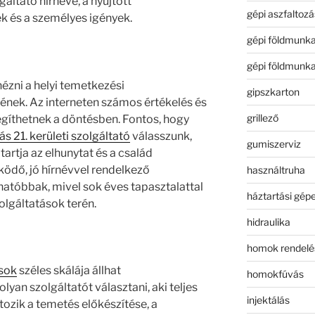
gáltató hírneve, a nyújtott
gépi aszfaltozá
ek és a személyes igények.
gépi földmunk
gépi földmunk
ézni a helyi temetkezési
gipszkarton
ének. Az interneten számos értékelés és
grillező
egíthetnek a döntésben. Fontos, hogy
 21. kerületi szolgáltató
válasszunk,
gumiszerviz
tartja az elhunytat és a család
ködő, jó hírnévvel rendelkező
használtruha
hatóbbak, mivel sok éves tapasztalattal
háztartási gép
olgáltatások terén.
hidraulika
homok rendelé
ások
széles skálája állhat
homokfúvás
yan szolgáltatót választani, aki teljes
injektálás
rtozik a temetés előkészítése, a