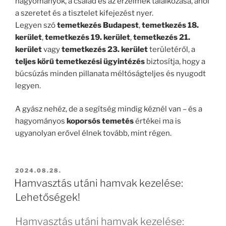
hagyományok, a család és az érzelmek találkozása, ahol
a szeretet és a tisztelet kifejezést nyer.
Legyen szó
temetkezés Budapest
,
temetkezés 18.
kerület
,
temetkezés 19. kerület
,
temetkezés 21.
kerület
vagy
temetkezés 23. kerület
területéről, a
teljes körű temetkezési ügyintézés
biztosítja, hogy a
búcsúzás minden pillanata méltóságteljes és nyugodt
legyen.
A gyász nehéz, de a segítség mindig kéznél van – és a
hagyományos
koporsós temetés
értékei ma is
ugyanolyan erővel élnek tovább, mint régen.
BEKÜLDVE:
2024.08.28.
Hamvasztás utáni hamvak kezelése:
Lehetőségek!
Hamvasztás utáni hamvak kezelése: