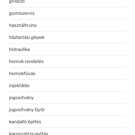
grillező
gumiszerviz
használtruha
háztartási gépek
hidraulika
homok rendelés
homokfúvás
injektálás
jogosítvány
jogosítvány Győr
kandalló építés
karosszéria javítás