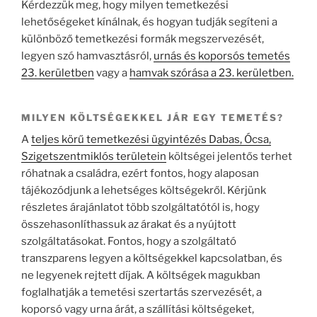
Kérdezzük meg, hogy milyen temetkezési
lehetőségeket kínálnak, és hogyan tudják segíteni a
különböző temetkezési formák megszervezését,
legyen szó hamvasztásról,
urnás és koporsós temetés
23. kerületben
vagy a
hamvak szórása a 23. kerületben.
MILYEN KÖLTSÉGEKKEL JÁR EGY TEMETÉS?
A
teljes körű temetkezési ügyintézés Dabas, Ócsa,
Szigetszentmiklós területein
költségei jelentős terhet
róhatnak a családra, ezért fontos, hogy alaposan
tájékozódjunk a lehetséges költségekről. Kérjünk
részletes árajánlatot több szolgáltatótól is, hogy
összehasonlíthassuk az árakat és a nyújtott
szolgáltatásokat. Fontos, hogy a szolgáltató
transzparens legyen a költségekkel kapcsolatban, és
ne legyenek rejtett díjak. A költségek magukban
foglalhatják a temetési szertartás szervezését, a
koporsó vagy urna árát, a szállítási költségeket,