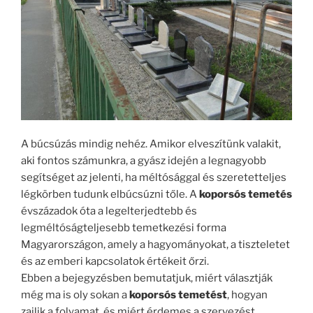
A búcsúzás mindig nehéz. Amikor elveszítünk valakit,
aki fontos számunkra, a gyász idején a legnagyobb
segítséget az jelenti, ha méltósággal és szeretetteljes
légkörben tudunk elbúcsúzni tőle. A
koporsós temetés
évszázadok óta a legelterjedtebb és
legméltóságteljesebb temetkezési forma
Magyarországon, amely a hagyományokat, a tiszteletet
és az emberi kapcsolatok értékeit őrzi.
Ebben a bejegyzésben bemutatjuk, miért választják
még ma is oly sokan a
koporsós temetést
, hogyan
zajlik a folyamat, és miért érdemes a szervezést