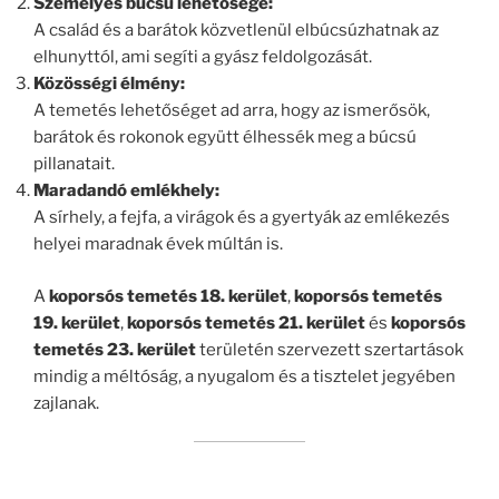
Személyes búcsú lehetősége:
A család és a barátok közvetlenül elbúcsúzhatnak az
elhunyttól, ami segíti a gyász feldolgozását.
Közösségi élmény:
A temetés lehetőséget ad arra, hogy az ismerősök,
barátok és rokonok együtt élhessék meg a búcsú
pillanatait.
Maradandó emlékhely:
A sírhely, a fejfa, a virágok és a gyertyák az emlékezés
helyei maradnak évek múltán is.
A
koporsós temetés 18. kerület
,
koporsós temetés
19. kerület
,
koporsós temetés 21. kerület
és
koporsós
temetés 23. kerület
területén szervezett szertartások
mindig a méltóság, a nyugalom és a tisztelet jegyében
zajlanak.