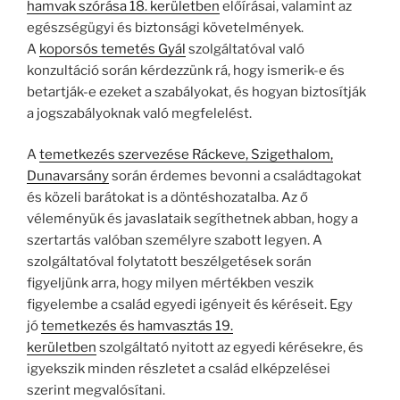
hamvak szórása 18. kerületben
előírásai, valamint az
egészségügyi és biztonsági követelmények.
A
koporsós temetés Gyál
szolgáltatóval való
konzultáció során kérdezzünk rá, hogy ismerik-e és
betartják-e ezeket a szabályokat, és hogyan biztosítják
a jogszabályoknak való megfelelést.
A
temetkezés szervezése Ráckeve, Szigethalom,
Dunavarsány
során érdemes bevonni a családtagokat
és közeli barátokat is a döntéshozatalba. Az ő
véleményük és javaslataik segíthetnek abban, hogy a
szertartás valóban személyre szabott legyen. A
szolgáltatóval folytatott beszélgetések során
figyeljünk arra, hogy milyen mértékben veszik
figyelembe a család egyedi igényeit és kéréseit. Egy
jó
temetkezés és hamvasztás 19.
kerületben
szolgáltató nyitott az egyedi kérésekre, és
igyekszik minden részletet a család elképzelései
szerint megvalósítani.