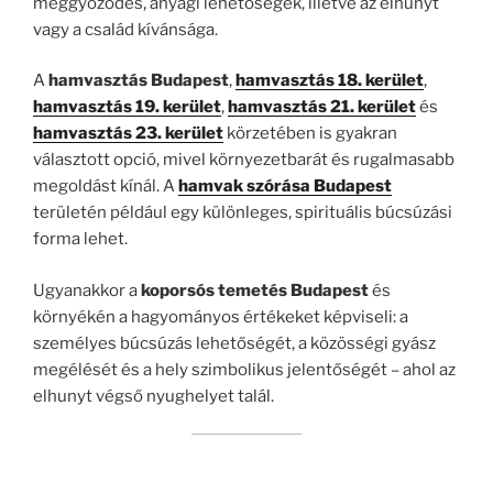
meggyőződés, anyagi lehetőségek, illetve az elhunyt
vagy a család kívánsága.
A
hamvasztás Budapest
,
hamvasztás 18. kerület
,
hamvasztás 19. kerület
,
hamvasztás 21. kerület
és
hamvasztás 23. kerület
körzetében is gyakran
választott opció, mivel környezetbarát és rugalmasabb
megoldást kínál. A
hamvak szórása Budapest
területén például egy különleges, spirituális búcsúzási
forma lehet.
Ugyanakkor a
koporsós temetés Budapest
és
környékén a hagyományos értékeket képviseli: a
személyes búcsúzás lehetőségét, a közösségi gyász
megélését és a hely szimbolikus jelentőségét – ahol az
elhunyt végső nyughelyet talál.