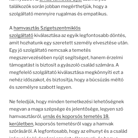
találkozók során jobban megérthetjük, hogy a
szolgáltató mennyire rugalmas és empatikus.
A
hamvasztás Szigetszentmiklós
szolgáltató
kiválasztása az egyik legfontosabb döntés,
amit hozhatunk egy szeretett személy elvesztése után.
Egy jó szolgáltató nemcsak a temetés
megszervezésében nyújt segítséget, hanem érzelmi
támogatást is biztosít a gyászoló család számára. A
megfelelő szolgáltató kiválasztása megkönnyíti ezt a
nehéz időszakot, és biztosítja, hogy a búcsúzás méltó
és személyre szabott legyen.
Ne feledjük, hogy minden temetkezési lehetőségnek
megvan a maga szépsége és jelentősége, legyen szó
hamvasztásról,
urnás és koporsós temetés 18.
kerületben
, koporsós temetésről vagy a hamvak
szórásáról. A legfontosabb, hogy az elhunyt és a család