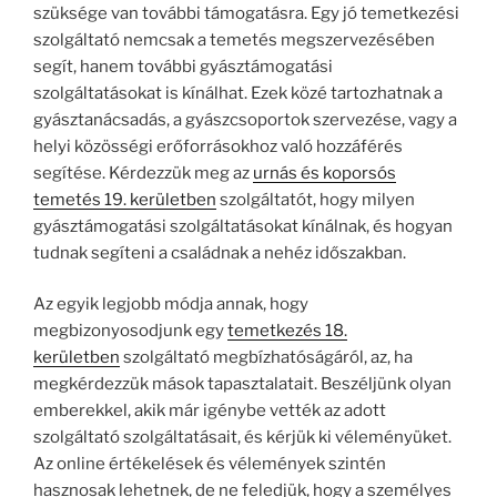
szüksége van további támogatásra. Egy jó temetkezési
szolgáltató nemcsak a temetés megszervezésében
segít, hanem további gyásztámogatási
szolgáltatásokat is kínálhat. Ezek közé tartozhatnak a
gyásztanácsadás, a gyászcsoportok szervezése, vagy a
helyi közösségi erőforrásokhoz való hozzáférés
segítése. Kérdezzük meg az
urnás és koporsós
temetés 19. kerületben
szolgáltatót, hogy milyen
gyásztámogatási szolgáltatásokat kínálnak, és hogyan
tudnak segíteni a családnak a nehéz időszakban.
Az egyik legjobb módja annak, hogy
megbizonyosodjunk egy
temetkezés 18.
kerületben
szolgáltató megbízhatóságáról, az, ha
megkérdezzük mások tapasztalatait. Beszéljünk olyan
emberekkel, akik már igénybe vették az adott
szolgáltató szolgáltatásait, és kérjük ki véleményüket.
Az online értékelések és vélemények szintén
hasznosak lehetnek, de ne feledjük, hogy a személyes