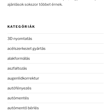
ajánlások sokszor többet érnek.
KATEGÓRIÁK
3D nyomtatás
acélszerkezet gyártás
alakformálás
aszfaltozás
augenlidkorrektur
autófényezés
autómentés
autómentő bérlés