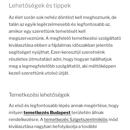
Lehetőségek és tippek
Az élet során sok nehéz döntést kell meghoznunk, de
talán az egyik legérzelmesebb és legfontosabb az,
amikor egy szerettünk temetését kell
megszerveznünk. A megfelelő temetkezési szolgáltató
kiválasztása ebben a fájdalmas időszakban jelentős
segítséget nyújthat. Ezen keresztül szeretnénk
részletes útmutatást adni, hogy hogyan találhatjuk
meg a legmegfelelőbb szolgáltatót, aki méltóképpen
kezeli szerettünk utolsó útját.
Temetkezési lehetőségek
Az első és legfontosabb lépés annak megértése, hogy
milyen
temetkezés Budapest
területén állnak
rendelkezésre. A
temetkezés Szigetszentmiklós
mód
kiválasztása nagyban befolyásolja a további