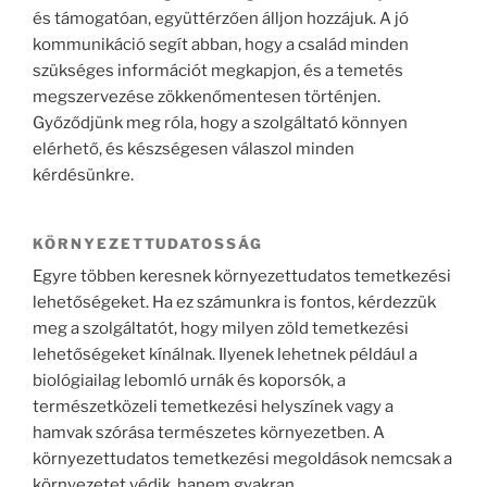
és támogatóan, együttérzően álljon hozzájuk. A jó
kommunikáció segít abban, hogy a család minden
szükséges információt megkapjon, és a temetés
megszervezése zökkenőmentesen történjen.
Győződjünk meg róla, hogy a szolgáltató könnyen
elérhető, és készségesen válaszol minden
kérdésünkre.
KÖRNYEZETTUDATOSSÁG
Egyre többen keresnek környezettudatos temetkezési
lehetőségeket. Ha ez számunkra is fontos, kérdezzük
meg a szolgáltatót, hogy milyen zöld temetkezési
lehetőségeket kínálnak. Ilyenek lehetnek például a
biológiailag lebomló urnák és koporsók, a
természetközeli temetkezési helyszínek vagy a
hamvak szórása természetes környezetben. A
környezettudatos temetkezési megoldások nemcsak a
környezetet védik, hanem gyakran