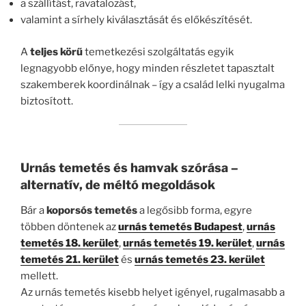
a szállítást, ravatalozást,
valamint a sírhely kiválasztását és előkészítését.
A
teljes körű
temetkezési szolgáltatás egyik
legnagyobb előnye, hogy minden részletet tapasztalt
szakemberek koordinálnak – így a család lelki nyugalma
biztosított.
Urnás temetés és hamvak szórása –
alternatív, de méltó megoldások
Bár a
koporsós temetés
a legősibb forma, egyre
többen döntenek az
urnás temetés Budapest
,
urnás
temetés 18. kerület
,
urnás temetés 19. kerület
,
urnás
temetés 21. kerület
és
urnás temetés 23. kerület
mellett.
Az urnás temetés kisebb helyet igényel, rugalmasabb a