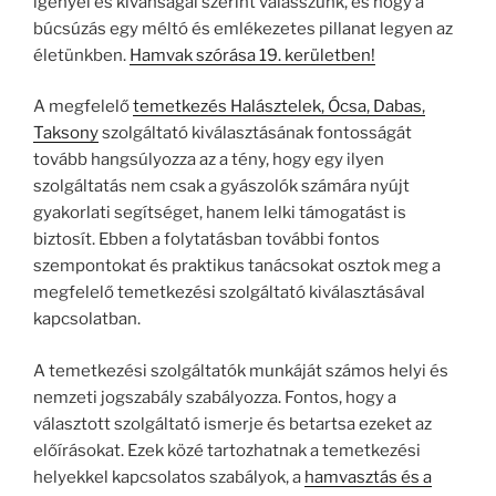
igényei és kívánságai szerint válasszunk, és hogy a
búcsúzás egy méltó és emlékezetes pillanat legyen az
életünkben.
Hamvak szórása 19. kerületben!
A megfelelő
temetkezés Halásztelek, Ócsa, Dabas,
Taksony
szolgáltató kiválasztásának fontosságát
tovább hangsúlyozza az a tény, hogy egy ilyen
szolgáltatás nem csak a gyászolók számára nyújt
gyakorlati segítséget, hanem lelki támogatást is
biztosít. Ebben a folytatásban további fontos
szempontokat és praktikus tanácsokat osztok meg a
megfelelő temetkezési szolgáltató kiválasztásával
kapcsolatban.
A temetkezési szolgáltatók munkáját számos helyi és
nemzeti jogszabály szabályozza. Fontos, hogy a
választott szolgáltató ismerje és betartsa ezeket az
előírásokat. Ezek közé tartozhatnak a temetkezési
helyekkel kapcsolatos szabályok, a
hamvasztás és a