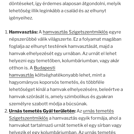
döntéseket, így érdemes alaposan átgondolni, melyik
lehetőség illik leginkább a család és az elhunyt
igényeihez.
Hamvasztás:
A
hamvasztás Szigetszentmiklós
egyre
népszerűbbé válik világszerte. Ez a folyamat magában
foglalja az elhunyt testének hamvasztását, majd a
hamvak elhelyezését egy urnában. Az urnát el lehet
helyezni egy temetőben, kolumbáriumban, vagy akár
otthon is. A
Budapesti
hamvasztás
költséghatékonyabb lehet, mint a
hagyományos koporsós temetés, és többféle
lehetőséget kínál a hamvak elhelyezésére, beleértve a
hamvak szórását is, amely szimbolikus és gyakran
személyre szabott módja a búcsúnak.
Urnás temetés Gyál területén
:
Az
urnás temetés
Szigetszentmiklós
a hamvasztás egyik formája, ahol a
hamvakat tartalmazó urnát temetik el egy sírban vagy
helyezik el egy kolumbáriumban. Az urnás temetés