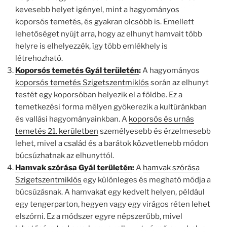
kevesebb helyet igényel, mint a hagyományos
koporsós temetés, és gyakran olcsóbb is. Emellett
lehetőséget nyújt arra, hogy az elhunyt hamvait több
helyre is elhelyezzék, így több emlékhely is
létrehozható.
Koporsós temetés Gyál területén
:
A hagyományos
koporsós temetés Szigetszentmiklós
során az elhunyt
testét egy koporsóban helyezik el a földbe. Ez a
temetkezési forma mélyen gyökerezik a kultúránkban
és vallási hagyományainkban. A
koporsós és urnás
temetés 21. kerületben
személyesebb és érzelmesebb
lehet, mivel a család és a barátok közvetlenebb módon
búcsúzhatnak az elhunyttól.
Hamvak szórása Gyál területén
:
A
hamvak szórása
Szigetszentmiklós
egy különleges és megható módja a
búcsúzásnak. A hamvakat egy kedvelt helyen, például
egy tengerparton, hegyen vagy egy virágos réten lehet
elszórni. Ez a módszer egyre népszerűbb, mivel