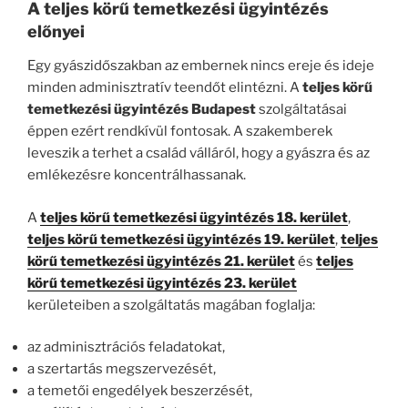
A teljes körű temetkezési ügyintézés
előnyei
Egy gyászidőszakban az embernek nincs ereje és ideje
minden adminisztratív teendőt elintézni. A
teljes körű
temetkezési ügyintézés Budapest
szolgáltatásai
éppen ezért rendkívül fontosak. A szakemberek
leveszik a terhet a család válláról, hogy a gyászra és az
emlékezésre koncentrálhassanak.
A
teljes körű temetkezési ügyintézés 18. kerület
,
teljes körű temetkezési ügyintézés 19. kerület
,
teljes
körű temetkezési ügyintézés 21. kerület
és
teljes
körű temetkezési ügyintézés 23. kerület
kerületeiben a szolgáltatás magában foglalja:
az adminisztrációs feladatokat,
a szertartás megszervezését,
a temetői engedélyek beszerzését,