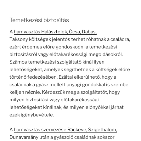
Temetkezési biztosítás
A
hamvasztás Halásztelek, Ócsa, Dabas,
Taksony
költségek jelentős terhet róhatnak a családra,
ezért érdemes előre gondoskodni a temetkezési
biztosításról vagy előtakarékossági megoldásokról.
Számos temetkezési szolgáltató kínál ilyen
lehetőségeket, amelyek segíthetnek a költségek előre
történő fedezésében. Ezáltal elkerülhető, hogy a
családnak a gyász mellett anyagi gondokkal is szembe
kelljen néznie. Kérdezzük meg a szolgáltatót, hogy
milyen biztosítási vagy előtakarékossági
lehetőségeket kínálnak, és milyen előnyökkel járhat
ezek igénybevétele.
A
hamvasztás szervezése Ráckeve, Szigethalom,
Dunavarsány
után a gyászoló családnak sokszor