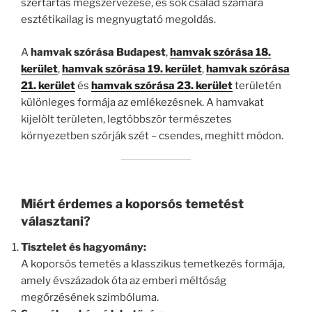
szertartás megszervezése, és sok család számára
esztétikailag is megnyugtató megoldás.
A
hamvak szórása Budapest
,
hamvak szórása 18.
kerület
,
hamvak szórása 19. kerület
,
hamvak szórása
21. kerület
és
hamvak szórása 23. kerület
területén
különleges formája az emlékezésnek. A hamvakat
kijelölt területen, legtöbbször természetes
környezetben szórják szét – csendes, meghitt módon.
Miért érdemes a koporsós temetést
választani?
Tisztelet és hagyomány:
A koporsós temetés a klasszikus temetkezés formája,
amely évszázadok óta az emberi méltóság
megőrzésének szimbóluma.