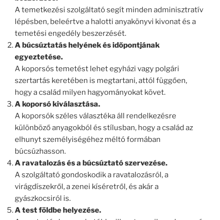
A temetkezési szolgáltató segít minden adminisztratív
lépésben, beleértve a halotti anyakönyvi kivonat és a
temetési engedély beszerzését.
A búcsúztatás helyének és időpontjának
egyeztetése.
A koporsós temetést lehet egyházi vagy polgári
szertartás keretében is megtartani, attól függően,
hogy a család milyen hagyományokat követ.
A koporsó kiválasztása.
A koporsók széles választéka áll rendelkezésre
különböző anyagokból és stílusban, hogy a család az
elhunyt személyiségéhez méltó formában
búcsúzhasson.
A ravatalozás és a búcsúztató szervezése.
A szolgáltató gondoskodik a ravatalozásról, a
virágdíszekről, a zenei kíséretről, és akár a
gyászkocsiról is.
A test földbe helyezése.