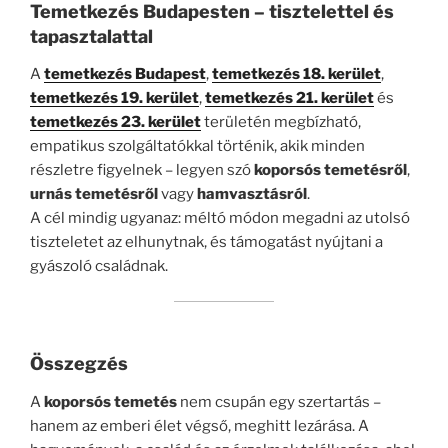
Temetkezés Budapesten – tisztelettel és
tapasztalattal
A
temetkezés Budapest
,
temetkezés 18. kerület
,
temetkezés 19. kerület
,
temetkezés 21. kerület
és
temetkezés 23. kerület
területén megbízható,
empatikus szolgáltatókkal történik, akik minden
részletre figyelnek – legyen szó
koporsós temetésről
,
urnás temetésről
vagy
hamvasztásról
.
A cél mindig ugyanaz: méltó módon megadni az utolsó
tiszteletet az elhunytnak, és támogatást nyújtani a
gyászoló családnak.
Összegzés
A
koporsós temetés
nem csupán egy szertartás –
hanem az emberi élet végső, meghitt lezárása. A