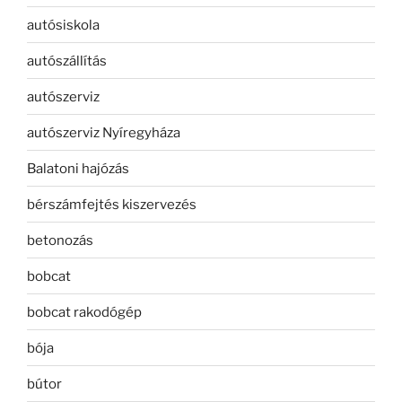
autósiskola
autószállítás
autószerviz
autószerviz Nyíregyháza
Balatoni hajózás
bérszámfejtés kiszervezés
betonozás
bobcat
bobcat rakodógép
bója
bútor