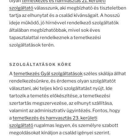
olyan
temetkezés és hamvasztás 21. kerületi
szolgáltató
válasszunk, aki megbízható és tiszteletben
tartja az elhunytat és a család kívánságait. A hosszú
ideje működő, jó hírnévvel rendelkező szolgáltatók
általában megbízhatóbbak, mivel sok éves
tapasztalattal rendelkeznek a temetkezési
szolgáltatások terén.
SZOLGÁLTATÁSOK KÖRE
A
temetkezés Gyál szolgáltatások
széles skálája állhat
rendelkezésünkre, és érdemes olyan szolgáltatót
választani, aki teljes körű szolgáltatást nyújt. Ide
tartozik a temetés előkészítése, a temetkezési
szertartás megszervezése, az elhunyt szállítása,
valamint az adminisztratív ügyintézés. Fontos, hogy
a
temetkezés és hamvasztás 23. kerületi
szolgáltató
rugalmas legyen, és személyre szabott
megoldásokat kínáljon a család igényei szerint.