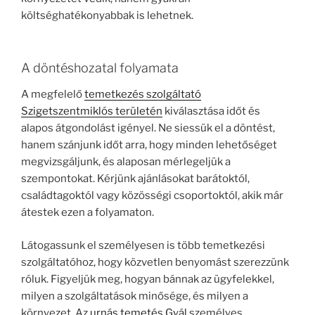
költséghatékonyabbak is lehetnek.
A döntéshozatal folyamata
A megfelelő
temetkezés szolgáltató
Szigetszentmiklós területén
kiválasztása időt és
alapos átgondolást igényel. Ne siessük el a döntést,
hanem szánjunk időt arra, hogy minden lehetőséget
megvizsgáljunk, és alaposan mérlegeljük a
szempontokat. Kérjünk ajánlásokat barátoktól,
családtagoktól vagy közösségi csoportoktól, akik már
átestek ezen a folyamaton.
Látogassunk el személyesen is több temetkezési
szolgáltatóhoz, hogy közvetlen benyomást szerezzünk
róluk. Figyeljük meg, hogyan bánnak az ügyfelekkel,
milyen a szolgáltatások minősége, és milyen a
környezet. Az
urnás temetés Gyál
személyes