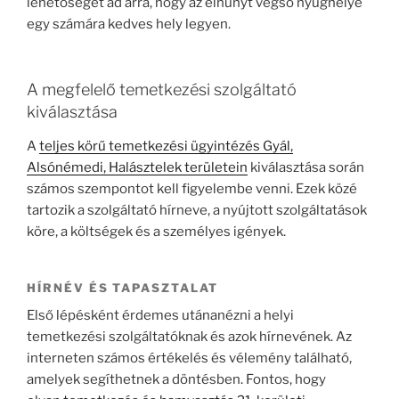
lehetőséget ad arra, hogy az elhunyt végső nyughelye
egy számára kedves hely legyen.
A megfelelő temetkezési szolgáltató
kiválasztása
A
teljes körű temetkezési ügyintézés Gyál,
Alsónémedi, Halásztelek területein
kiválasztása során
számos szempontot kell figyelembe venni. Ezek közé
tartozik a szolgáltató hírneve, a nyújtott szolgáltatások
köre, a költségek és a személyes igények.
HÍRNÉV ÉS TAPASZTALAT
Első lépésként érdemes utánanézni a helyi
temetkezési szolgáltatóknak és azok hírnevének. Az
interneten számos értékelés és vélemény található,
amelyek segíthetnek a döntésben. Fontos, hogy