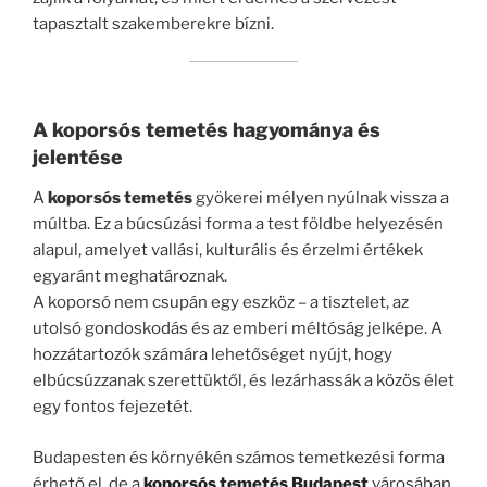
tapasztalt szakemberekre bízni.
A koporsós temetés hagyománya és
jelentése
A
koporsós temetés
gyökerei mélyen nyúlnak vissza a
múltba. Ez a búcsúzási forma a test földbe helyezésén
alapul, amelyet vallási, kulturális és érzelmi értékek
egyaránt meghatároznak.
A koporsó nem csupán egy eszköz – a tisztelet, az
utolsó gondoskodás és az emberi méltóság jelképe. A
hozzátartozók számára lehetőséget nyújt, hogy
elbúcsúzzanak szerettüktől, és lezárhassák a közös élet
egy fontos fejezetét.
Budapesten és környékén számos temetkezési forma
érhető el, de a
koporsós temetés Budapest
városában