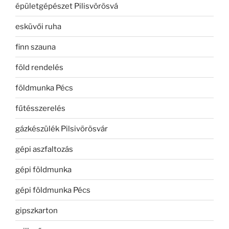
épületgépészet Pilisvörösvá
esküvői ruha
finn szauna
föld rendelés
földmunka Pécs
fűtésszerelés
gázkészülék Pilsivörösvár
gépi aszfaltozás
gépi földmunka
gépi földmunka Pécs
gipszkarton