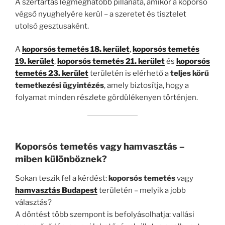
A szertartás legmeghatóbb pillanata, amikor a koporsó
végső nyughelyére kerül – a szeretet és tisztelet
utolsó gesztusaként.
A
koporsós temetés 18. kerület
,
koporsós temetés
19. kerület
,
koporsós temetés 21. kerület
és
koporsós
temetés 23. kerület
területén is elérhető a
teljes körű
temetkezési ügyintézés
, amely biztosítja, hogy a
folyamat minden részlete gördülékenyen történjen.
Koporsós temetés vagy hamvasztás –
miben különböznek?
Sokan teszik fel a kérdést:
koporsós temetés
vagy
hamvasztás Budapest
területén – melyik a jobb
választás?
A döntést több szempont is befolyásolhatja: vallási