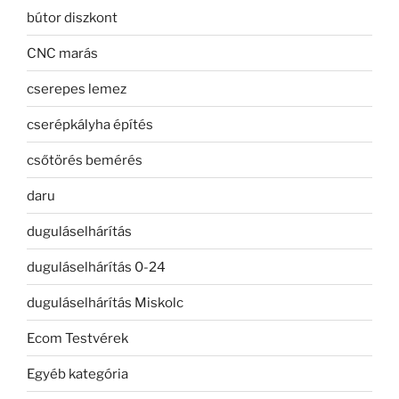
bútor diszkont
CNC marás
cserepes lemez
cserépkályha építés
csőtörés bemérés
daru
duguláselhárítás
duguláselhárítás 0-24
duguláselhárítás Miskolc
Ecom Testvérek
Egyéb kategória