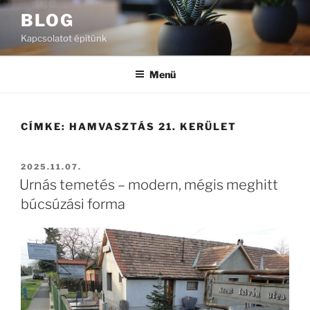
Tartalomhoz
BLOG
Kapcsolatot építünk
Menü
CÍMKE:
HAMVASZTÁS 21. KERÜLET
BEKÜLDVE:
2025.11.07.
Urnás temetés – modern, mégis meghitt
búcsúzási forma