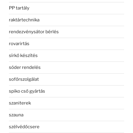
PP tartály
raktártechnika
rendezvénysátor bérlés
rovarirtás
sírkő készítés
sóder rendelés
sofőrszolgálat
spiko cső gyártás
szaniterek
szauna
szélvédőcsere