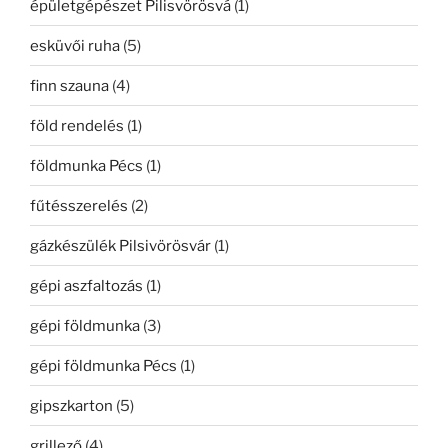
épületgépészet Pilisvörösvá
(1)
esküvői ruha
(5)
finn szauna
(4)
föld rendelés
(1)
földmunka Pécs
(1)
fűtésszerelés
(2)
gázkészülék Pilsivörösvár
(1)
gépi aszfaltozás
(1)
gépi földmunka
(3)
gépi földmunka Pécs
(1)
gipszkarton
(5)
grillező
(4)