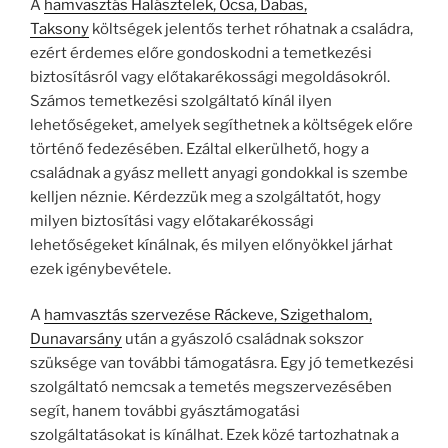
A
hamvasztás Halásztelek, Ócsa, Dabas,
Taksony
költségek jelentős terhet róhatnak a családra,
ezért érdemes előre gondoskodni a temetkezési
biztosításról vagy előtakarékossági megoldásokról.
Számos temetkezési szolgáltató kínál ilyen
lehetőségeket, amelyek segíthetnek a költségek előre
történő fedezésében. Ezáltal elkerülhető, hogy a
családnak a gyász mellett anyagi gondokkal is szembe
kelljen néznie. Kérdezzük meg a szolgáltatót, hogy
milyen biztosítási vagy előtakarékossági
lehetőségeket kínálnak, és milyen előnyökkel járhat
ezek igénybevétele.
A
hamvasztás szervezése Ráckeve, Szigethalom,
Dunavarsány
után a gyászoló családnak sokszor
szüksége van további támogatásra. Egy jó temetkezési
szolgáltató nemcsak a temetés megszervezésében
segít, hanem további gyásztámogatási
szolgáltatásokat is kínálhat. Ezek közé tartozhatnak a