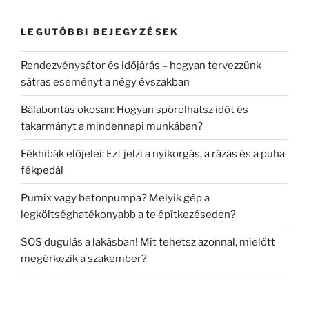
LEGUTÓBBI BEJEGYZÉSEK
Rendezvénysátor és időjárás – hogyan tervezzünk
sátras eseményt a négy évszakban
Bálabontás okosan: Hogyan spórolhatsz időt és
takarmányt a mindennapi munkában?
Fékhibák előjelei: Ezt jelzi a nyikorgás, a rázás és a puha
fékpedál
Pumix vagy betonpumpa? Melyik gép a
legköltséghatékonyabb a te építkezéseden?
SOS dugulás a lakásban! Mit tehetsz azonnal, mielőtt
megérkezik a szakember?