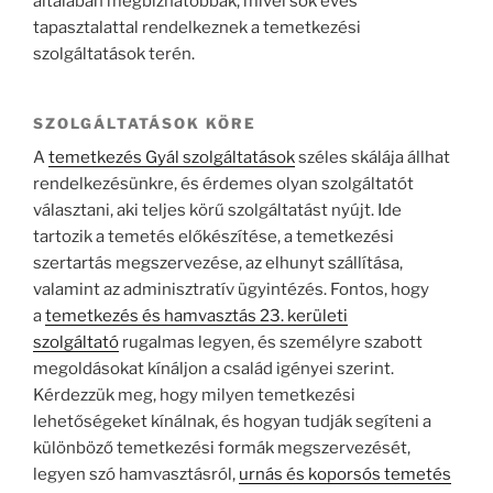
általában megbízhatóbbak, mivel sok éves
tapasztalattal rendelkeznek a temetkezési
szolgáltatások terén.
SZOLGÁLTATÁSOK KÖRE
A
temetkezés Gyál szolgáltatások
széles skálája állhat
rendelkezésünkre, és érdemes olyan szolgáltatót
választani, aki teljes körű szolgáltatást nyújt. Ide
tartozik a temetés előkészítése, a temetkezési
szertartás megszervezése, az elhunyt szállítása,
valamint az adminisztratív ügyintézés. Fontos, hogy
a
temetkezés és hamvasztás 23. kerületi
szolgáltató
rugalmas legyen, és személyre szabott
megoldásokat kínáljon a család igényei szerint.
Kérdezzük meg, hogy milyen temetkezési
lehetőségeket kínálnak, és hogyan tudják segíteni a
különböző temetkezési formák megszervezését,
legyen szó hamvasztásról,
urnás és koporsós temetés