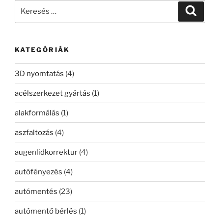
Keresés
Keresé
a
következő
kifejezésre:
KATEGÓRIÁK
3D nyomtatás
(4)
acélszerkezet gyártás
(1)
alakformálás
(1)
aszfaltozás
(4)
augenlidkorrektur
(4)
autófényezés
(4)
autómentés
(23)
autómentő bérlés
(1)