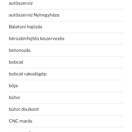
autószerviz
autószerviz Nyíregyháza
Balatoni hajózás
bérszámfejtés kiszervezés
betonozás
bobcat
bobcat rakodógép
bója
bútor
bútor diszkont
CNC marás