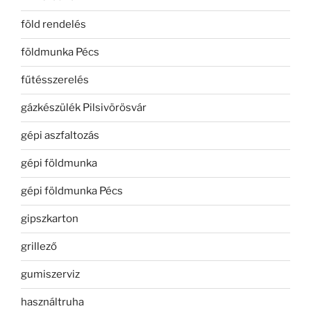
föld rendelés
földmunka Pécs
fűtésszerelés
gázkészülék Pilsivörösvár
gépi aszfaltozás
gépi földmunka
gépi földmunka Pécs
gipszkarton
grillező
gumiszerviz
használtruha