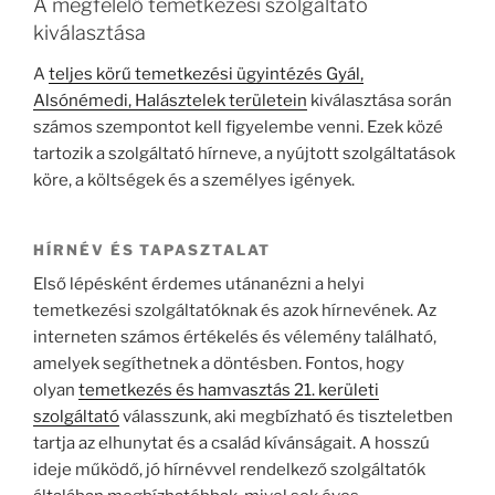
A megfelelő temetkezési szolgáltató
kiválasztása
A
teljes körű temetkezési ügyintézés Gyál,
Alsónémedi, Halásztelek területein
kiválasztása során
számos szempontot kell figyelembe venni. Ezek közé
tartozik a szolgáltató hírneve, a nyújtott szolgáltatások
köre, a költségek és a személyes igények.
HÍRNÉV ÉS TAPASZTALAT
Első lépésként érdemes utánanézni a helyi
temetkezési szolgáltatóknak és azok hírnevének. Az
interneten számos értékelés és vélemény található,
amelyek segíthetnek a döntésben. Fontos, hogy
olyan
temetkezés és hamvasztás 21. kerületi
szolgáltató
válasszunk, aki megbízható és tiszteletben
tartja az elhunytat és a család kívánságait. A hosszú
ideje működő, jó hírnévvel rendelkező szolgáltatók