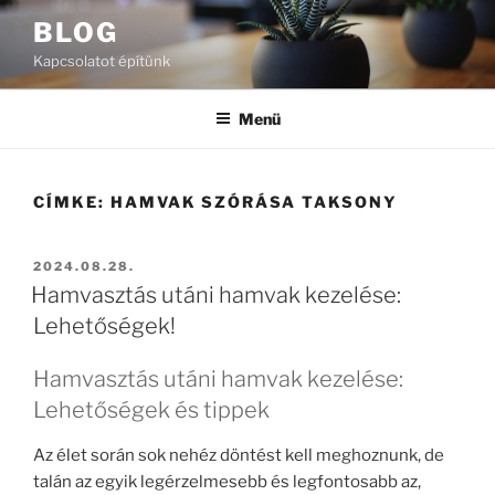
Tartalomhoz
BLOG
Kapcsolatot építünk
Menü
CÍMKE:
HAMVAK SZÓRÁSA TAKSONY
BEKÜLDVE:
2024.08.28.
Hamvasztás utáni hamvak kezelése:
Lehetőségek!
Hamvasztás utáni hamvak kezelése:
Lehetőségek és tippek
Az élet során sok nehéz döntést kell meghoznunk, de
talán az egyik legérzelmesebb és legfontosabb az,