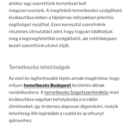
amikor egy szerettünk temetését kell
megszerveznünk. A megfelelő temetkezési szolgáltató
kiválasztása ebben a fájdalmas időszakban jelentős
segítséget nyújthat. Ezen keresztül szeretnénk
részletes útmutatást adni, hogy hogyan találhatjuk
meg a legmegfelelőbb szolgáltatót, aki méltóképpen
kezeli szerettünk utolsó útját.
Temetkezési lehetőségek
Az első és legfontosabb lépés annak megértése, hogy
milyen
temetkezés Budapest
területén állnak
rendelkezésre. A
temetkezés Szigetszentmiklós
mód
kiválasztása nagyban befolyásolja a további
döntéseket, így érdemes alaposan átgondolni, melyik
lehetőség illik leginkább a család és az elhunyt
igényeihez.