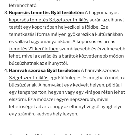
létrehozható.
Koporsós temetés Gyál területén
:
A hagyományos
koporsós temetés Szigetszentmiklós
során az elhunyt
testét egy koporsóban helyezik el a földbe. Ez a
temetkezési forma mélyen gyökerezik a kultúránkban
és vallási hagyományainkban. A
koporsós és urnás
temetés 21. kerületben
személyesebb és érzelmesebb
lehet, mivel a család és a barátok közvetlenebb módon
búcsúzhatnak az elhunyttól.
Hamvak szórása Gyál területén
:
A
hamvak szórása
Szigetszentmiklós
egy különleges és megható módja a
búcsúzásnak. A hamvakat egy kedvelt helyen, például
egy tengerparton, hegyen vagy egy virágos réten lehet
elszórni. Ez a módszer egyre népszerűbb, mivel
lehetőséget ad arra, hogy az elhunyt végső nyughelye
egy számára kedves hely legyen.