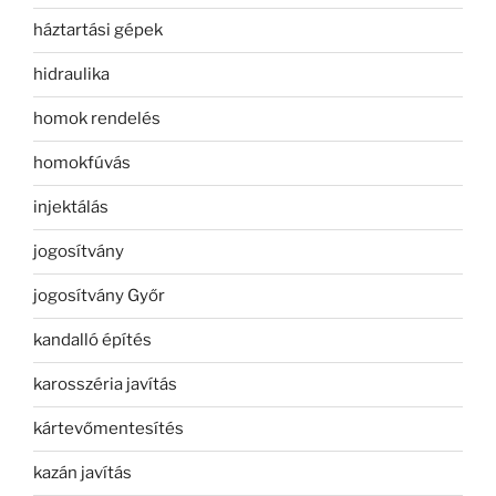
háztartási gépek
hidraulika
homok rendelés
homokfúvás
injektálás
jogosítvány
jogosítvány Győr
kandalló építés
karosszéria javítás
kártevőmentesítés
kazán javítás