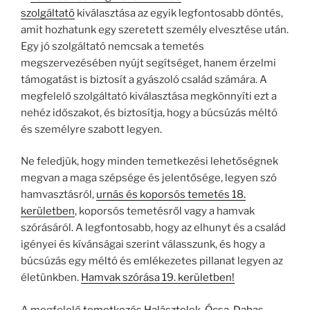
szolgáltató
kiválasztása az egyik legfontosabb döntés,
amit hozhatunk egy szeretett személy elvesztése után.
Egy jó szolgáltató nemcsak a temetés
megszervezésében nyújt segítséget, hanem érzelmi
támogatást is biztosít a gyászoló család számára. A
megfelelő szolgáltató kiválasztása megkönnyíti ezt a
nehéz időszakot, és biztosítja, hogy a búcsúzás méltó
és személyre szabott legyen.
Ne feledjük, hogy minden temetkezési lehetőségnek
megvan a maga szépsége és jelentősége, legyen szó
hamvasztásról,
urnás és koporsós temetés 18.
kerületben
, koporsós temetésről vagy a hamvak
szórásáról. A legfontosabb, hogy az elhunyt és a család
igényei és kívánságai szerint válasszunk, és hogy a
búcsúzás egy méltó és emlékezetes pillanat legyen az
életünkben.
Hamvak szórása 19. kerületben!
A megfelelő
temetkezés Halásztelek, Ócsa, Dabas,