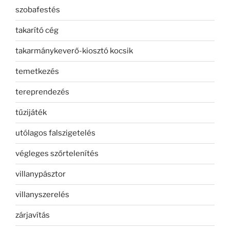
szobafestés
takarító cég
takarmánykeverő-kiosztó kocsik
temetkezés
tereprendezés
tűzijáték
utólagos falszigetelés
végleges szőrtelenítés
villanypásztor
villanyszerelés
zárjavítás