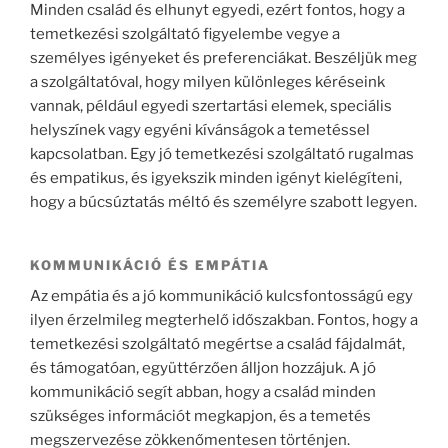
Minden család és elhunyt egyedi, ezért fontos, hogy a
temetkezési szolgáltató figyelembe vegye a
személyes igényeket és preferenciákat. Beszéljük meg
a szolgáltatóval, hogy milyen különleges kéréseink
vannak, például egyedi szertartási elemek, speciális
helyszínek vagy egyéni kívánságok a temetéssel
kapcsolatban. Egy jó temetkezési szolgáltató rugalmas
és empatikus, és igyekszik minden igényt kielégíteni,
hogy a búcsúztatás méltó és személyre szabott legyen.
KOMMUNIKÁCIÓ ÉS EMPÁTIA
Az empátia és a jó kommunikáció kulcsfontosságú egy
ilyen érzelmileg megterhelő időszakban. Fontos, hogy a
temetkezési szolgáltató megértse a család fájdalmát,
és támogatóan, együttérzően álljon hozzájuk. A jó
kommunikáció segít abban, hogy a család minden
szükséges információt megkapjon, és a temetés
megszervezése zökkenőmentesen történjen.