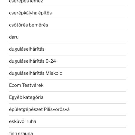
cserepes lemez
cserépkályha építés
csőtörés bemérés
daru
duguláselhárítás
duguláselhárítás 0-24
duguláselhárítás Miskolc
Ecom Testvérek
Egyéb kategória
épületgépészet Pilisvörösvá
esküvői ruha
finn szauna