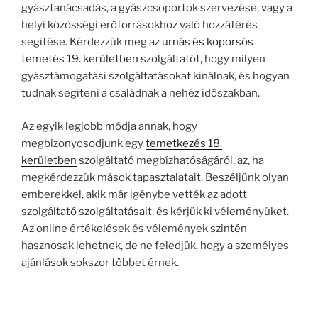
gyásztanácsadás, a gyászcsoportok szervezése, vagy a
helyi közösségi erőforrásokhoz való hozzáférés
segítése. Kérdezzük meg az
urnás és koporsós
temetés 19. kerületben
szolgáltatót, hogy milyen
gyásztámogatási szolgáltatásokat kínálnak, és hogyan
tudnak segíteni a családnak a nehéz időszakban.
Az egyik legjobb módja annak, hogy
megbizonyosodjunk egy
temetkezés 18.
kerületben
szolgáltató megbízhatóságáról, az, ha
megkérdezzük mások tapasztalatait. Beszéljünk olyan
emberekkel, akik már igénybe vették az adott
szolgáltató szolgáltatásait, és kérjük ki véleményüket.
Az online értékelések és vélemények szintén
hasznosak lehetnek, de ne feledjük, hogy a személyes
ajánlások sokszor többet érnek.