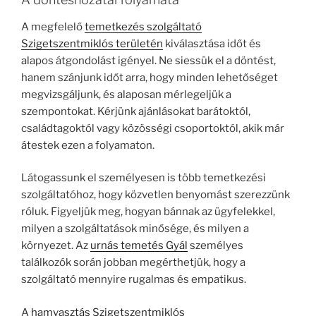
A megfelelő
temetkezés szolgáltató
Szigetszentmiklós területén
kiválasztása időt és
alapos átgondolást igényel. Ne siessük el a döntést,
hanem szánjunk időt arra, hogy minden lehetőséget
megvizsgáljunk, és alaposan mérlegeljük a
szempontokat. Kérjünk ajánlásokat barátoktól,
családtagoktól vagy közösségi csoportoktól, akik már
átestek ezen a folyamaton.
Látogassunk el személyesen is több temetkezési
szolgáltatóhoz, hogy közvetlen benyomást szerezzünk
róluk. Figyeljük meg, hogyan bánnak az ügyfelekkel,
milyen a szolgáltatások minősége, és milyen a
környezet. Az
urnás temetés Gyál
személyes
találkozók során jobban megérthetjük, hogy a
szolgáltató mennyire rugalmas és empatikus.
A
hamvasztás Szigetszentmiklós