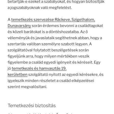
betartják-e ezeket a szabályokat, és hogyan biztosítják
a jogszabályoknak való megfelelést.
A
temetkezés szervezése Ráckeve, Szigethalom,
Dunavarsány
során érdemes bevonni a családtagokat
és közeli barátokat is a döntéshozatalba. Az ő
véleményük és javaslataik segíthetnek abban, hogy a
szertartás valóban személyre szabott legyen. A
szolgáltatóval folytatott beszélgetések során
figyeljünk arra, hogy milyen mértékben veszik
figyelembe a család egyedi igényeit és kéréseit. Egy
jó
temetkezés és hamvasztás 19.
kerületben
szolgáltató nyitott az egyedi kérésekre, és
igyekszik minden részletet a család elképzelései
szerint megvalósítani.
Temetkezési biztosítás