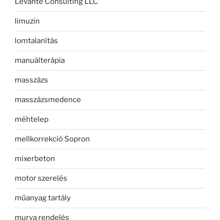
Levante Consulting LLC
limuzin
lomtalanítás
manuálterápia
masszázs
masszázsmedence
méhtelep
mellkorrekció Sopron
mixerbeton
motor szerelés
műanyag tartály
murva rendelés