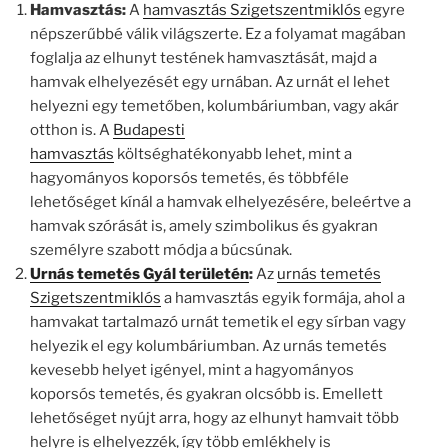
Hamvasztás:
A
hamvasztás Szigetszentmiklós
egyre
népszerűbbé válik világszerte. Ez a folyamat magában
foglalja az elhunyt testének hamvasztását, majd a
hamvak elhelyezését egy urnában. Az urnát el lehet
helyezni egy temetőben, kolumbáriumban, vagy akár
otthon is. A
Budapesti
hamvasztás
költséghatékonyabb lehet, mint a
hagyományos koporsós temetés, és többféle
lehetőséget kínál a hamvak elhelyezésére, beleértve a
hamvak szórását is, amely szimbolikus és gyakran
személyre szabott módja a búcsúnak.
Urnás temetés Gyál területén
:
Az
urnás temetés
Szigetszentmiklós
a hamvasztás egyik formája, ahol a
hamvakat tartalmazó urnát temetik el egy sírban vagy
helyezik el egy kolumbáriumban. Az urnás temetés
kevesebb helyet igényel, mint a hagyományos
koporsós temetés, és gyakran olcsóbb is. Emellett
lehetőséget nyújt arra, hogy az elhunyt hamvait több
helyre is elhelyezzék, így több emlékhely is