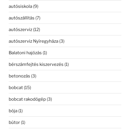
autósiskola
(9)
autószállítás
(7)
autószerviz
(12)
autószerviz Nyíregyháza
(3)
Balatoni hajózás
(1)
bérszámfejtés kiszervezés
(1)
betonozás
(3)
bobcat
(15)
bobcat rakodógép
(3)
bója
(1)
bútor
(1)