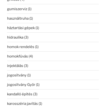
gumiszerviz
(1)
használtruha
(1)
háztartási gépek
(1)
hidraulika
(3)
homok rendelés
(1)
homokfúvás
(4)
injektálás
(3)
jogosítvány
(1)
jogosítvány Győr
(1)
kandalló építés
(3)
karosszéria javítás
(1)