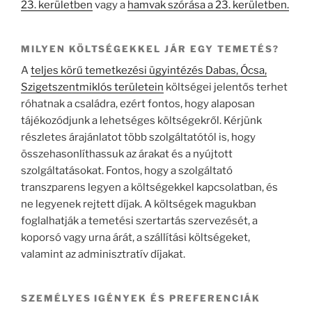
23. kerületben
vagy a
hamvak szórása a 23. kerületben.
MILYEN KÖLTSÉGEKKEL JÁR EGY TEMETÉS?
A
teljes körű temetkezési ügyintézés Dabas, Ócsa,
Szigetszentmiklós területein
költségei jelentős terhet
róhatnak a családra, ezért fontos, hogy alaposan
tájékozódjunk a lehetséges költségekről. Kérjünk
részletes árajánlatot több szolgáltatótól is, hogy
összehasonlíthassuk az árakat és a nyújtott
szolgáltatásokat. Fontos, hogy a szolgáltató
transzparens legyen a költségekkel kapcsolatban, és
ne legyenek rejtett díjak. A költségek magukban
foglalhatják a temetési szertartás szervezését, a
koporsó vagy urna árát, a szállítási költségeket,
valamint az adminisztratív díjakat.
SZEMÉLYES IGÉNYEK ÉS PREFERENCIÁK