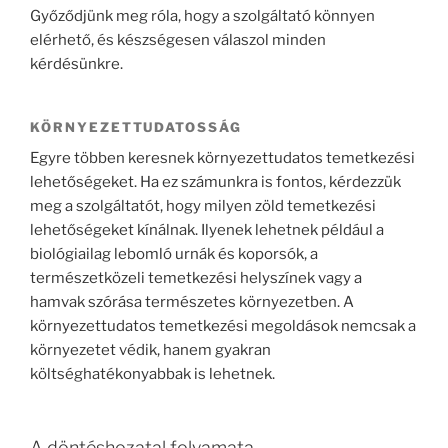
Győződjünk meg róla, hogy a szolgáltató könnyen
elérhető, és készségesen válaszol minden
kérdésünkre.
KÖRNYEZETTUDATOSSÁG
Egyre többen keresnek környezettudatos temetkezési
lehetőségeket. Ha ez számunkra is fontos, kérdezzük
meg a szolgáltatót, hogy milyen zöld temetkezési
lehetőségeket kínálnak. Ilyenek lehetnek például a
biológiailag lebomló urnák és koporsók, a
természetközeli temetkezési helyszínek vagy a
hamvak szórása természetes környezetben. A
környezettudatos temetkezési megoldások nemcsak a
környezetet védik, hanem gyakran
költséghatékonyabbak is lehetnek.
A döntéshozatal folyamata