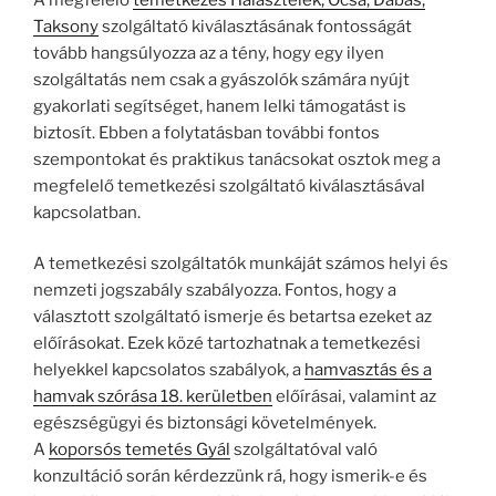
Taksony
szolgáltató kiválasztásának fontosságát
tovább hangsúlyozza az a tény, hogy egy ilyen
szolgáltatás nem csak a gyászolók számára nyújt
gyakorlati segítséget, hanem lelki támogatást is
biztosít. Ebben a folytatásban további fontos
szempontokat és praktikus tanácsokat osztok meg a
megfelelő temetkezési szolgáltató kiválasztásával
kapcsolatban.
A temetkezési szolgáltatók munkáját számos helyi és
nemzeti jogszabály szabályozza. Fontos, hogy a
választott szolgáltató ismerje és betartsa ezeket az
előírásokat. Ezek közé tartozhatnak a temetkezési
helyekkel kapcsolatos szabályok, a
hamvasztás és a
hamvak szórása 18. kerületben
előírásai, valamint az
egészségügyi és biztonsági követelmények.
A
koporsós temetés Gyál
szolgáltatóval való
konzultáció során kérdezzünk rá, hogy ismerik-e és