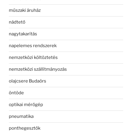
műszaki áruház
nádtető
nagytakarítás
napelemes rendszerek
nemzetközi költöztetés
nemzetközi szállítmányozás
olajcsere Budaörs
öntöde
optikai mérőgép
pneumatika
ponthegesztők