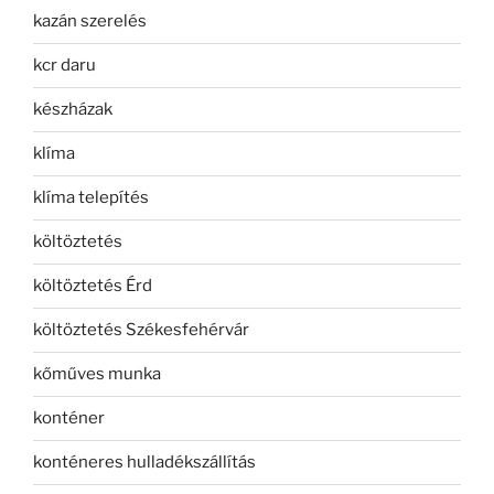
kazán szerelés
kcr daru
készházak
klíma
klíma telepítés
költöztetés
költöztetés Érd
költöztetés Székesfehérvár
kőműves munka
konténer
konténeres hulladékszállítás