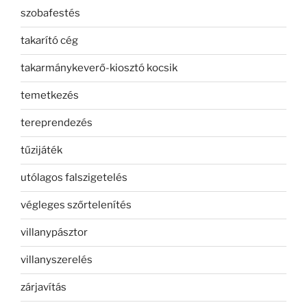
szobafestés
takarító cég
takarmánykeverő-kiosztó kocsik
temetkezés
tereprendezés
tűzijáték
utólagos falszigetelés
végleges szőrtelenítés
villanypásztor
villanyszerelés
zárjavítás