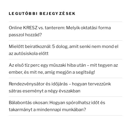
LEGUTÓBBI BEJEGYZÉSEK
Online KRESZ vs. tanterem: Melyik oktatási forma
passzol hozzád?
Mielőtt beiratkoznál: 5 dolog, amit senki nem mond el
az autósiskola előtt
Az első tíz perc egy műszaki hiba után – mit tegyen az
ember, és mit ne, amíg megjön a segítség!
Rendezvénysátor és időjárás – hogyan tervezzünk
sátras eseményt a négy évszakban
Bálabontás okosan: Hogyan spórolhatsz időt és
takarmányt a mindennapi munkában?