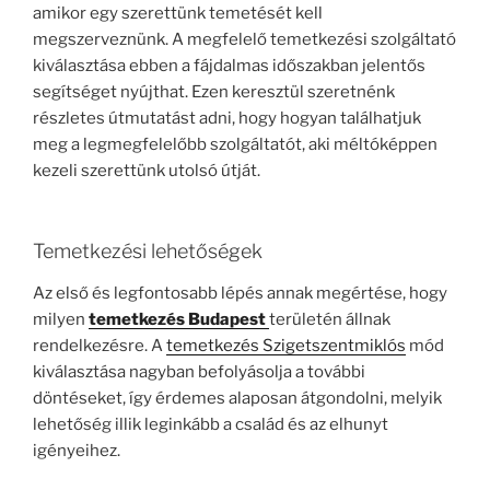
amikor egy szerettünk temetését kell
megszerveznünk. A megfelelő temetkezési szolgáltató
kiválasztása ebben a fájdalmas időszakban jelentős
segítséget nyújthat. Ezen keresztül szeretnénk
részletes útmutatást adni, hogy hogyan találhatjuk
meg a legmegfelelőbb szolgáltatót, aki méltóképpen
kezeli szerettünk utolsó útját.
Temetkezési lehetőségek
Az első és legfontosabb lépés annak megértése, hogy
milyen
temetkezés Budapest
területén állnak
rendelkezésre. A
temetkezés Szigetszentmiklós
mód
kiválasztása nagyban befolyásolja a további
döntéseket, így érdemes alaposan átgondolni, melyik
lehetőség illik leginkább a család és az elhunyt
igényeihez.