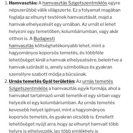
Hamvasztás:
A
hamvasztás Szigetszentmiklós
egyre
népszerűbbé válik világszerte. Ez a folyamat magában
foglalja az elhunyt testének hamvasztását, majd a
hamvak elhelyezését egy urnában. Az urnát el lehet
helyezni egy temetőben, kolumbáriumban, vagy akár
otthon is. A
Budapesti
hamvasztás
költséghatékonyabb lehet, mint a
hagyományos koporsós temetés, és többféle
lehetőséget kínál a hamvak elhelyezésére, beleértve a
hamvak szórását is, amely szimbolikus és gyakran
személyre szabott módja a búcsúnak.
Urnás temetés Gyál területén
:
Az
urnás temetés
Szigetszentmiklós
a hamvasztás egyik formája, ahol a
hamvakat tartalmazó urnát temetik el egy sírban vagy
helyezik el egy kolumbáriumban. Az urnás temetés
kevesebb helyet igényel, mint a hagyományos
koporsós temetés, és gyakran olcsóbb is. Emellett
lehetőséget nyújt arra, hogy az elhunyt hamvait több
helyre is elhelyezzék, így több emlékhely is