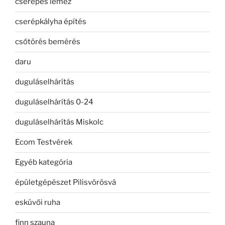
cserepes lemez
cserépkályha építés
csőtörés bemérés
daru
duguláselhárítás
duguláselhárítás 0-24
duguláselhárítás Miskolc
Ecom Testvérek
Egyéb kategória
épületgépészet Pilisvörösvá
esküvői ruha
finn szauna