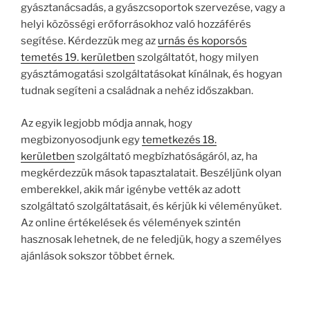
gyásztanácsadás, a gyászcsoportok szervezése, vagy a
helyi közösségi erőforrásokhoz való hozzáférés
segítése. Kérdezzük meg az
urnás és koporsós
temetés 19. kerületben
szolgáltatót, hogy milyen
gyásztámogatási szolgáltatásokat kínálnak, és hogyan
tudnak segíteni a családnak a nehéz időszakban.
Az egyik legjobb módja annak, hogy
megbizonyosodjunk egy
temetkezés 18.
kerületben
szolgáltató megbízhatóságáról, az, ha
megkérdezzük mások tapasztalatait. Beszéljünk olyan
emberekkel, akik már igénybe vették az adott
szolgáltató szolgáltatásait, és kérjük ki véleményüket.
Az online értékelések és vélemények szintén
hasznosak lehetnek, de ne feledjük, hogy a személyes
ajánlások sokszor többet érnek.