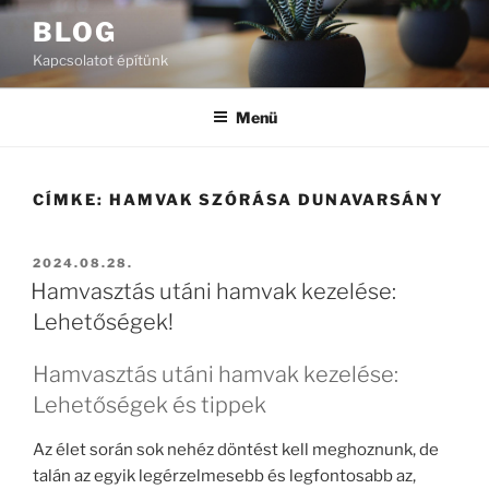
Tartalomhoz
BLOG
Kapcsolatot építünk
Menü
CÍMKE:
HAMVAK SZÓRÁSA DUNAVARSÁNY
BEKÜLDVE:
2024.08.28.
Hamvasztás utáni hamvak kezelése:
Lehetőségek!
Hamvasztás utáni hamvak kezelése:
Lehetőségek és tippek
Az élet során sok nehéz döntést kell meghoznunk, de
talán az egyik legérzelmesebb és legfontosabb az,