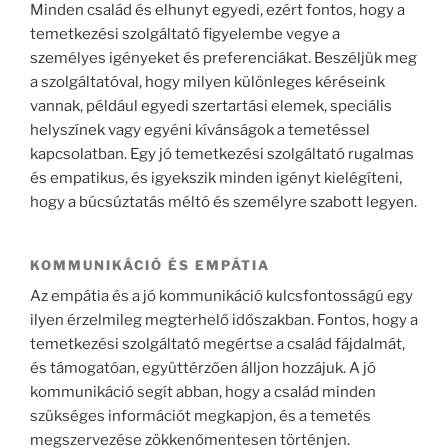
Minden család és elhunyt egyedi, ezért fontos, hogy a
temetkezési szolgáltató figyelembe vegye a
személyes igényeket és preferenciákat. Beszéljük meg
a szolgáltatóval, hogy milyen különleges kéréseink
vannak, például egyedi szertartási elemek, speciális
helyszínek vagy egyéni kívánságok a temetéssel
kapcsolatban. Egy jó temetkezési szolgáltató rugalmas
és empatikus, és igyekszik minden igényt kielégíteni,
hogy a búcsúztatás méltó és személyre szabott legyen.
KOMMUNIKÁCIÓ ÉS EMPÁTIA
Az empátia és a jó kommunikáció kulcsfontosságú egy
ilyen érzelmileg megterhelő időszakban. Fontos, hogy a
temetkezési szolgáltató megértse a család fájdalmát,
és támogatóan, együttérzően álljon hozzájuk. A jó
kommunikáció segít abban, hogy a család minden
szükséges információt megkapjon, és a temetés
megszervezése zökkenőmentesen történjen.