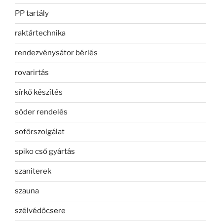
PP tartály
raktártechnika
rendezvénysátor bérlés
rovarirtás
sírkő készítés
sóder rendelés
sofőrszolgálat
spiko cső gyártás
szaniterek
szauna
szélvédőcsere