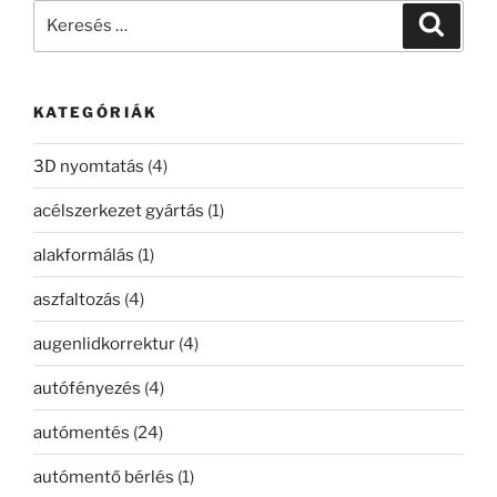
Keresés
Keresé
a
következő
kifejezésre:
KATEGÓRIÁK
3D nyomtatás
(4)
acélszerkezet gyártás
(1)
alakformálás
(1)
aszfaltozás
(4)
augenlidkorrektur
(4)
autófényezés
(4)
autómentés
(24)
autómentő bérlés
(1)