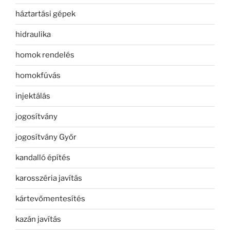
háztartási gépek
hidraulika
homok rendelés
homokfúvás
injektálás
jogosítvány
jogosítvány Győr
kandalló építés
karosszéria javítás
kártevőmentesítés
kazán javítás