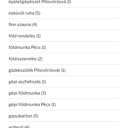
épületgépészet Pilisvörösvá
(1)
esküvői ruha
(5)
finn szauna
(4)
föld rendelés
(1)
földmunka Pécs
(1)
fűtésszerelés
(2)
gázkészülék Pilsivörösvár
(1)
gépi aszfaltozás
(1)
gépi földmunka
(3)
gépi földmunka Pécs
(1)
gipszkarton
(5)
grillező
(4)