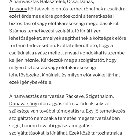
A
hamvasztás Halásztelek, Ócsa, Dabas,
Taksony
költségek jelentős terhet róhatnak a családra,
ezért érdemes előre gondoskodni a temetkezési
biztosításról vagy előtakarékossági megoldásokról.
Számos temetkezési szolgáltató kínál ilyen
lehetőségeket, amelyek segíthetnek a költségek előre
történő fedezésében. Ezáltal elkerülhető, hogy a
családnak a gyász mellett anyagi gondokkal is szembe
kelljen néznie. Kérdezzük meg a szolgáltatót, hogy
milyen biztosítási vagy előtakarékossági
lehetőségeket kínálnak, és milyen előnyökkel járhat
ezek igénybevétele.
A
hamvasztás szervezése Ráckeve, Szigethalom,
Dunavarsány
után a gyászoló családnak sokszor
szüksége van további támogatásra. Egy jó temetkezési
szolgáltató nemcsak a temetés megszervezésében
segít, hanem további gyásztámogatási
szolgáltatásokat is kínálhat. Ezek közé tartozhatnak a