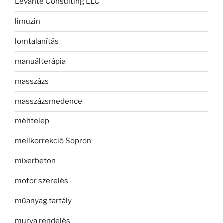
Levante Consulting LLC
limuzin
lomtalanítás
manuálterápia
masszázs
masszázsmedence
méhtelep
mellkorrekció Sopron
mixerbeton
motor szerelés
műanyag tartály
murva rendelés