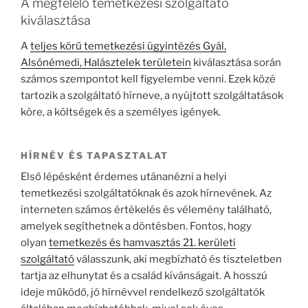
A megfelelő temetkezési szolgáltató
kiválasztása
A
teljes körű temetkezési ügyintézés Gyál,
Alsónémedi, Halásztelek területein
kiválasztása során
számos szempontot kell figyelembe venni. Ezek közé
tartozik a szolgáltató hírneve, a nyújtott szolgáltatások
köre, a költségek és a személyes igények.
HÍRNÉV ÉS TAPASZTALAT
Első lépésként érdemes utánanézni a helyi
temetkezési szolgáltatóknak és azok hírnevének. Az
interneten számos értékelés és vélemény található,
amelyek segíthetnek a döntésben. Fontos, hogy
olyan
temetkezés és hamvasztás 21. kerületi
szolgáltató
válasszunk, aki megbízható és tiszteletben
tartja az elhunytat és a család kívánságait. A hosszú
ideje működő, jó hírnévvel rendelkező szolgáltatók