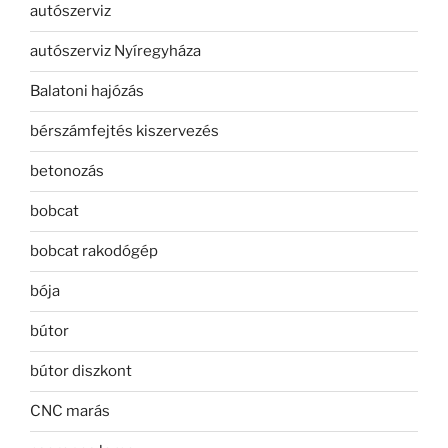
autószerviz
autószerviz Nyíregyháza
Balatoni hajózás
bérszámfejtés kiszervezés
betonozás
bobcat
bobcat rakodógép
bója
bútor
bútor diszkont
CNC marás