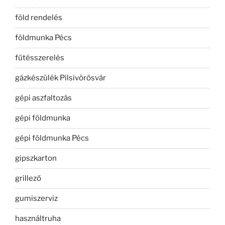
föld rendelés
földmunka Pécs
fűtésszerelés
gázkészülék Pilsivörösvár
gépi aszfaltozás
gépi földmunka
gépi földmunka Pécs
gipszkarton
grillező
gumiszerviz
használtruha