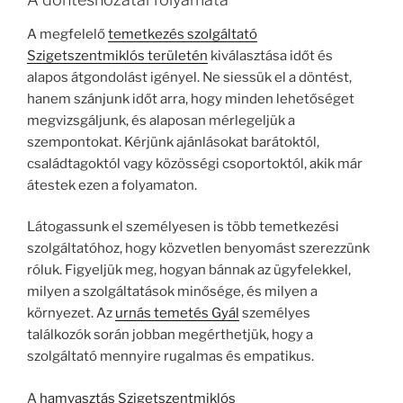
A megfelelő
temetkezés szolgáltató
Szigetszentmiklós területén
kiválasztása időt és
alapos átgondolást igényel. Ne siessük el a döntést,
hanem szánjunk időt arra, hogy minden lehetőséget
megvizsgáljunk, és alaposan mérlegeljük a
szempontokat. Kérjünk ajánlásokat barátoktól,
családtagoktól vagy közösségi csoportoktól, akik már
átestek ezen a folyamaton.
Látogassunk el személyesen is több temetkezési
szolgáltatóhoz, hogy közvetlen benyomást szerezzünk
róluk. Figyeljük meg, hogyan bánnak az ügyfelekkel,
milyen a szolgáltatások minősége, és milyen a
környezet. Az
urnás temetés Gyál
személyes
találkozók során jobban megérthetjük, hogy a
szolgáltató mennyire rugalmas és empatikus.
A
hamvasztás Szigetszentmiklós