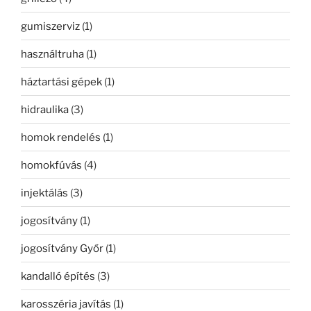
gumiszerviz
(1)
használtruha
(1)
háztartási gépek
(1)
hidraulika
(3)
homok rendelés
(1)
homokfúvás
(4)
injektálás
(3)
jogosítvány
(1)
jogosítvány Győr
(1)
kandalló építés
(3)
karosszéria javítás
(1)