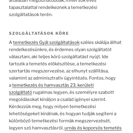
általában megbízhatóbbak, mivel sok éves
tapasztalattal rendelkeznek a temetkezési
szolgáltatások terén.
SZOLGÁLTATÁSOK KÖRE
A
temetkezés Gyál szolgáltatások
széles skálája állhat
rendelkezésünkre, és érdemes olyan szolgáltatót
választani, aki teljes körű szolgáltatást nyújt. Ide
tartozik a temetés előkészítése, a temetkezési
szertartás megszervezése, az elhunyt szállítása,
valamint az adminisztratív ügyintézés. Fontos, hogy
a
temetkezés és hamvasztás 23. kerületi
szolgáltató
rugalmas legyen, és személyre szabott
megoldásokat kínáljon a család igényei szerint.
Kérdezzük meg, hogy milyen temetkezési
lehetőségeket kínálnak, és hogyan tudják segíteni a
különböző temetkezési formák megszervezését,
legyen szó hamvasztásról,
urnás és koporsós temetés