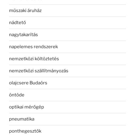
műszaki áruház
nádtető
nagytakarítás
napelemes rendszerek
nemzetközi költöztetés
nemzetközi szállítmányozás
olajcsere Budaörs
öntöde
optikai mérőgép
pneumatika
ponthegesztők