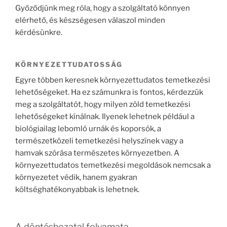
Győződjünk meg róla, hogy a szolgáltató könnyen
elérhető, és készségesen válaszol minden
kérdésünkre.
KÖRNYEZETTUDATOSSÁG
Egyre többen keresnek környezettudatos temetkezési
lehetőségeket. Ha ez számunkra is fontos, kérdezzük
meg a szolgáltatót, hogy milyen zöld temetkezési
lehetőségeket kínálnak. Ilyenek lehetnek például a
biológiailag lebomló urnák és koporsók, a
természetközeli temetkezési helyszínek vagy a
hamvak szórása természetes környezetben. A
környezettudatos temetkezési megoldások nemcsak a
környezetet védik, hanem gyakran
költséghatékonyabbak is lehetnek.
A döntéshozatal folyamata