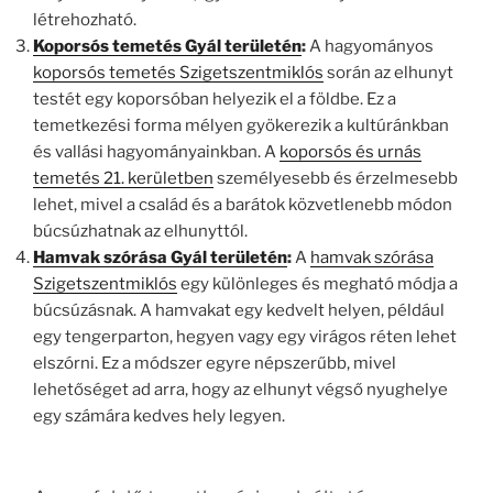
létrehozható.
Koporsós temetés Gyál területén
:
A hagyományos
koporsós temetés Szigetszentmiklós
során az elhunyt
testét egy koporsóban helyezik el a földbe. Ez a
temetkezési forma mélyen gyökerezik a kultúránkban
és vallási hagyományainkban. A
koporsós és urnás
temetés 21. kerületben
személyesebb és érzelmesebb
lehet, mivel a család és a barátok közvetlenebb módon
búcsúzhatnak az elhunyttól.
Hamvak szórása Gyál területén
:
A
hamvak szórása
Szigetszentmiklós
egy különleges és megható módja a
búcsúzásnak. A hamvakat egy kedvelt helyen, például
egy tengerparton, hegyen vagy egy virágos réten lehet
elszórni. Ez a módszer egyre népszerűbb, mivel
lehetőséget ad arra, hogy az elhunyt végső nyughelye
egy számára kedves hely legyen.