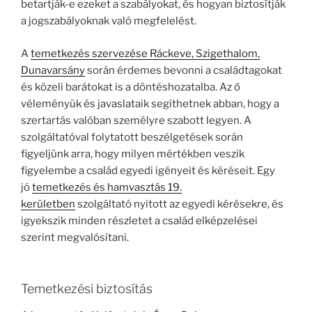
betartják-e ezeket a szabályokat, és hogyan biztosítják
a jogszabályoknak való megfelelést.
A
temetkezés szervezése Ráckeve, Szigethalom,
Dunavarsány
során érdemes bevonni a családtagokat
és közeli barátokat is a döntéshozatalba. Az ő
véleményük és javaslataik segíthetnek abban, hogy a
szertartás valóban személyre szabott legyen. A
szolgáltatóval folytatott beszélgetések során
figyeljünk arra, hogy milyen mértékben veszik
figyelembe a család egyedi igényeit és kéréseit. Egy
jó
temetkezés és hamvasztás 19.
kerületben
szolgáltató nyitott az egyedi kérésekre, és
igyekszik minden részletet a család elképzelései
szerint megvalósítani.
Temetkezési biztosítás