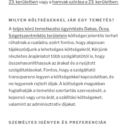
23. kerületben
vagy a
hamvak szórása a 23. kerületben.
MILYEN KÖLTSÉGEKKEL JÁR EGY TEMETÉS?
A
teljes körű temetkezési ügyintézés Dabas, Ócsa,
Szigetszentmiklós területein
költségei jelentős terhet
róhatnak a családra, ezért fontos, hogy alaposan
tájékozódjunk a lehetséges költségekről. Kérjünk
részletes árajánlatot több szolgáltatótól is, hogy
összehasonlíthassuk az árakat és a nyújtott
szolgáltatásokat. Fontos, hogy a szolgáltató
transzparens legyen a költségekkel kapcsolatban, és
ne legyenek rejtett díjak. A költségek magukban
foglalhatják a temetési szertartás szervezését, a
koporsó vagy urna árát, a szállítási költségeket,
valamint az adminisztratív díjakat.
SZEMÉLYES IGÉNYEK ÉS PREFERENCIÁK