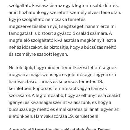
szolgáltató
kiválasztása az egyik legfontosabb döntés,
amit hozhatunk egy szeretett személy elvesztése után.
Egy jó szolgáltató nemcsak a temetés
megszervezésében nyújt segítséget, hanem érzelmi
támogatást is biztosít a gyászoló család számára. A
megfelelő szolgáltató kiválasztása megkönnyíti ezt a
nehéz időszakot, és biztosítja, hogy a búcsúzás méltó
és személyre szabott legyen.
Ne feledjük, hogy minden temetkezési lehetőségnek
megvan a maga szépsége és jelentősége, legyen szó
hamvasztásról,
urnás és koporsós temetés 18.
kerületben
, koporsós temetésről vagy a hamvak
szórásáról. A legfontosabb, hogy az elhunyt és a család
igényei és kívánságai szerint válasszunk, és hogy a
búcsúzás egy méltó és emlékezetes pillanat legyen az
életünkben.
Hamvak szórása 19. kerületben!
A megfelelő
temetkezés Halásztelek, Ócsa, Dabas,