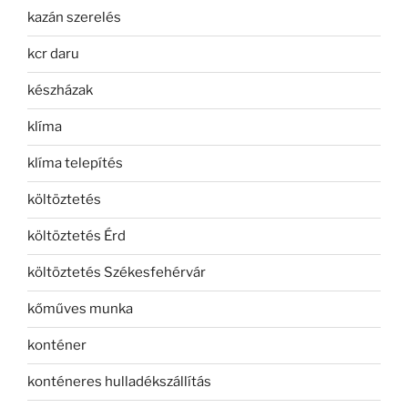
kazán szerelés
kcr daru
készházak
klíma
klíma telepítés
költöztetés
költöztetés Érd
költöztetés Székesfehérvár
kőműves munka
konténer
konténeres hulladékszállítás