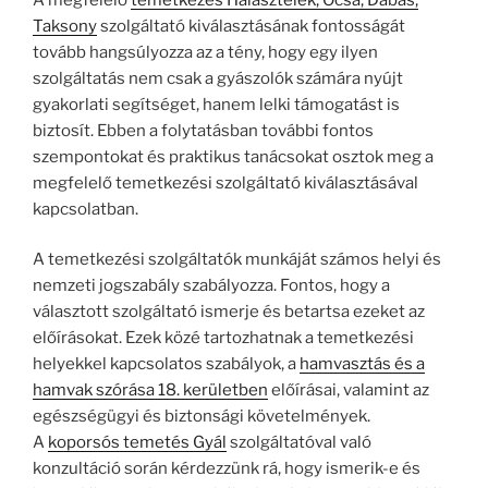
Taksony
szolgáltató kiválasztásának fontosságát
tovább hangsúlyozza az a tény, hogy egy ilyen
szolgáltatás nem csak a gyászolók számára nyújt
gyakorlati segítséget, hanem lelki támogatást is
biztosít. Ebben a folytatásban további fontos
szempontokat és praktikus tanácsokat osztok meg a
megfelelő temetkezési szolgáltató kiválasztásával
kapcsolatban.
A temetkezési szolgáltatók munkáját számos helyi és
nemzeti jogszabály szabályozza. Fontos, hogy a
választott szolgáltató ismerje és betartsa ezeket az
előírásokat. Ezek közé tartozhatnak a temetkezési
helyekkel kapcsolatos szabályok, a
hamvasztás és a
hamvak szórása 18. kerületben
előírásai, valamint az
egészségügyi és biztonsági követelmények.
A
koporsós temetés Gyál
szolgáltatóval való
konzultáció során kérdezzünk rá, hogy ismerik-e és