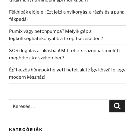
takarmányt a mindennapi munkában?
Fékhibák előjelei: Ezt jelzi a nyikorgás, a rázás és a puha
fékpedál
Pumix vagy betonpumpa? Melyik gép a
legköltséghatékonyabb a te építkezéseden?
SOS dugulás a lakásban! Mit tehetsz azonnal, mielőtt
megérkezik a szakember?
Építkezés hónapok helyett hetek alatt: Így készül el egy
modern készház!
Keresés
Keresé
a
következő
kifejezésre:
KATEGÓRIÁK