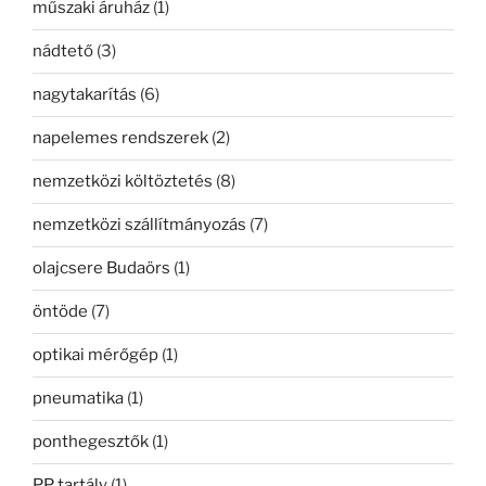
műszaki áruház
(1)
nádtető
(3)
nagytakarítás
(6)
napelemes rendszerek
(2)
nemzetközi költöztetés
(8)
nemzetközi szállítmányozás
(7)
olajcsere Budaörs
(1)
öntöde
(7)
optikai mérőgép
(1)
pneumatika
(1)
ponthegesztők
(1)
PP tartály
(1)