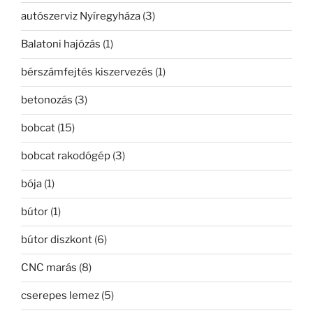
autószerviz Nyíregyháza
(3)
Balatoni hajózás
(1)
bérszámfejtés kiszervezés
(1)
betonozás
(3)
bobcat
(15)
bobcat rakodógép
(3)
bója
(1)
bútor
(1)
bútor diszkont
(6)
CNC marás
(8)
cserepes lemez
(5)