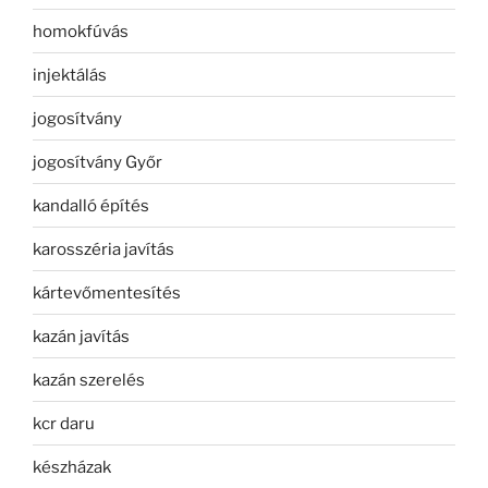
homokfúvás
injektálás
jogosítvány
jogosítvány Győr
kandalló építés
karosszéria javítás
kártevőmentesítés
kazán javítás
kazán szerelés
kcr daru
készházak