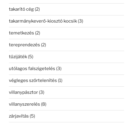
takarító cég
(2)
takarmánykeverő-kiosztó kocsik
(3)
temetkezés
(2)
tereprendezés
(2)
tűzijáték
(5)
utólagos falszigetelés
(3)
végleges szőrtelenítés
(1)
villanypásztor
(3)
villanyszerelés
(8)
zárjavítás
(5)