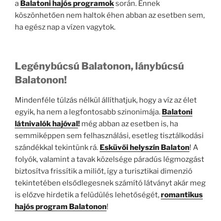
a
Balatoni hajós programok
során. Ennek
köszönhetően nem haltok éhen abban az esetben sem,
ha egész nap a vízen vagytok.
Legénybúcsú Balatonon, lánybúcsú
Balatonon!
Mindenféle túlzás nélkül állíthatjuk, hogy a víz az élet
egyik, ha nem a legfontosabb szinonimája.
Balatoni
látnivalók hajóval
!
még abban az esetben is, ha
semmiképpen sem felhasználási, esetleg tisztálkodási
szándékkal tekintünk rá.
Esküvői helyszín Balaton
! A
folyók, valamint a tavak közelsége páradús légmozgást
biztosítva frissítik a miliőt, így a turisztikai dimenzió
tekintetében elsődlegesnek számító látványt akár meg
is előzve hirdetik a felüdülés lehetőségét,
romantikus
hajós program Balatonon
!