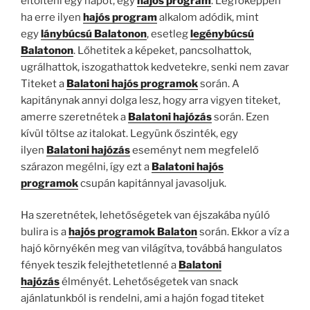
eltölteni egy napot, egy
hajós program
. Legfőképpen
ha erre ilyen
hajós program
alkalom adódik, mint
egy
lánybúcsú Balatonon
, esetleg
legénybúcsú
Balatonon
. Lőhetitek a képeket, pancsolhattok,
ugrálhattok, iszogathattok kedvetekre, senki nem zavar
Titeket a
Balatoni hajós programok
során. A
kapitánynak annyi dolga lesz, hogy arra vigyen titeket,
amerre szeretnétek a
Balatoni hajózás
során. Ezen
kívül töltse az italokat. Legyünk őszinték, egy
ilyen
Balatoni hajózás
eseményt nem megfelelő
szárazon megélni, így ezt a
Balatoni hajós
programok
csupán kapitánnyal javasoljuk.
Ha szeretnétek, lehetőségetek van éjszakába nyúló
bulira is a
hajós programok Balaton
során. Ekkor a víz a
hajó környékén meg van világítva, továbbá hangulatos
fények teszik felejthetetlenné a
Balatoni
hajózás
élményét. Lehetőségetek van snack
ajánlatunkból is rendelni, ami a hajón fogad titeket