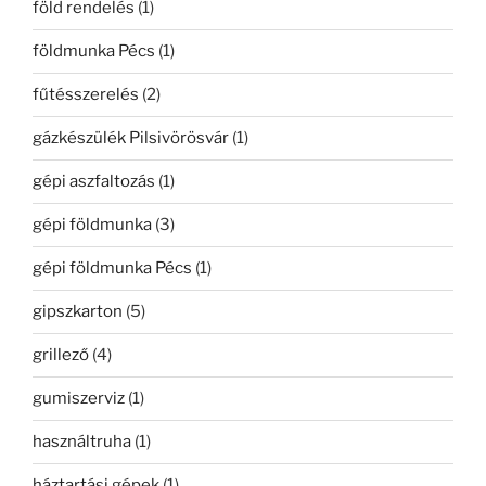
föld rendelés
(1)
földmunka Pécs
(1)
fűtésszerelés
(2)
gázkészülék Pilsivörösvár
(1)
gépi aszfaltozás
(1)
gépi földmunka
(3)
gépi földmunka Pécs
(1)
gipszkarton
(5)
grillező
(4)
gumiszerviz
(1)
használtruha
(1)
háztartási gépek
(1)