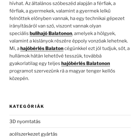
hívhat. Az általános szóbeszéd alapján a férfiak, a
férfiak, a gyermekek, valamint a gyermek lelkű
felnőttek előnyben vannak, ha egy technikai gépezet
irányításáról van szó, viszont vannak olyan
speciális
bulihajó Balatonon
, amelyek a hölgyek,
valamint a kislányok részére éppoly vonzóak lehetnek.
Mi, a
hajóbérlés Balaton
cégünkkel ezt jól tudjuk, sőt, a
hullámok hátán lehetővé tesszük, továbbá
gyakorlatilag egy teljes
hajóbérlés Balatonon
programot szervezünk rá a magyar tenger kellős
közepén.
KATEGÓRIÁK
3D nyomtatás
acélszerkezet gyártás