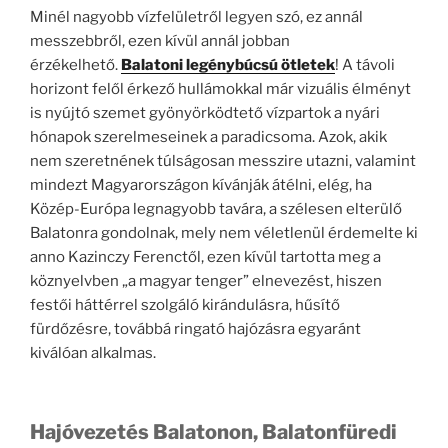
Minél nagyobb vízfelületről legyen szó, ez annál
messzebbről, ezen kívül annál jobban
érzékelhető.
Balatoni legénybúcsú ötletek
! A távoli
horizont felől érkező hullámokkal már vizuális élményt
is nyújtó szemet gyönyörködtető vízpartok a nyári
hónapok szerelmeseinek a paradicsoma. Azok, akik
nem szeretnének túlságosan messzire utazni, valamint
mindezt Magyarországon kívánják átélni, elég, ha
Közép-Európa legnagyobb tavára, a szélesen elterülő
Balatonra gondolnak, mely nem véletlenül érdemelte ki
anno Kazinczy Ferenctől, ezen kívül tartotta meg a
köznyelvben „a magyar tenger” elnevezést, hiszen
festői háttérrel szolgáló kirándulásra, hűsítő
fürdőzésre, továbbá ringató hajózásra egyaránt
kiválóan alkalmas.
Hajóvezetés Balatonon, Balatonfüredi