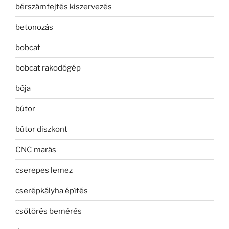
bérszámfejtés kiszervezés
betonozás
bobcat
bobcat rakodógép
bója
bútor
bútor diszkont
CNC marás
cserepes lemez
cserépkályha építés
csőtörés bemérés