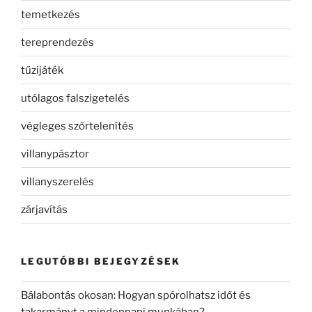
temetkezés
tereprendezés
tűzijáték
utólagos falszigetelés
végleges szőrtelenítés
villanypásztor
villanyszerelés
zárjavítás
LEGUTÓBBI BEJEGYZÉSEK
Bálabontás okosan: Hogyan spórolhatsz időt és