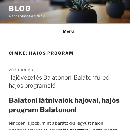
Tartalomhoz
BLOG
Kapcsolatot építünk
Menü
CÍMKE:
HAJÓS PROGRAM
BEKÜLDVE:
2023.08.23.
Hajóvezetés Balatonon, Balatonfüredi
hajós programok!
Balatoni látnivalók hajóval, hajós
program Balatonon!
Nincsen is jobb, mint a barátokkal együtt hajón