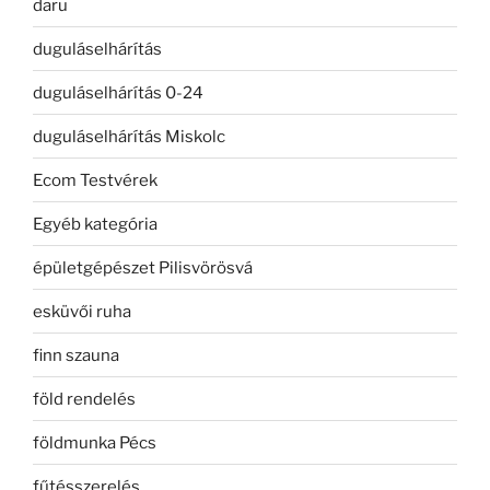
daru
duguláselhárítás
duguláselhárítás 0-24
duguláselhárítás Miskolc
Ecom Testvérek
Egyéb kategória
épületgépészet Pilisvörösvá
esküvői ruha
finn szauna
föld rendelés
földmunka Pécs
fűtésszerelés