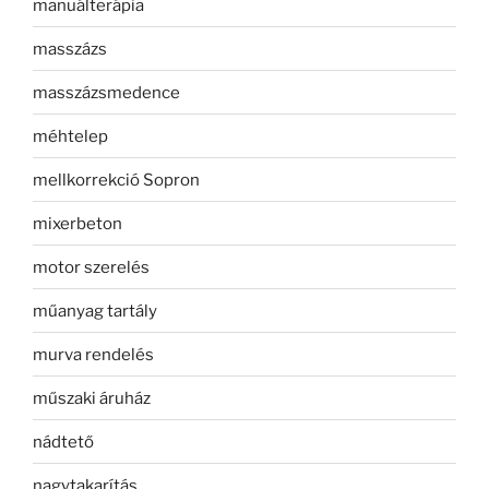
manuálterápia
masszázs
masszázsmedence
méhtelep
mellkorrekció Sopron
mixerbeton
motor szerelés
műanyag tartály
murva rendelés
műszaki áruház
nádtető
nagytakarítás