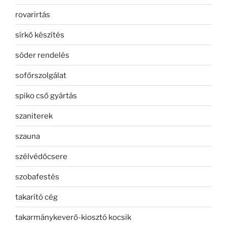
rovarirtás
sírkő készítés
sóder rendelés
sofőrszolgálat
spiko cső gyártás
szaniterek
szauna
szélvédőcsere
szobafestés
takarító cég
takarmánykeverő-kiosztó kocsik