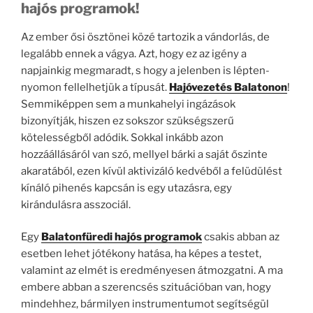
hajós programok!
Az ember ősi ösztönei közé tartozik a vándorlás, de
legalább ennek a vágya. Azt, hogy ez az igény a
napjainkig megmaradt, s hogy a jelenben is lépten-
nyomon fellelhetjük a típusát.
Hajóvezetés Balatonon
!
Semmiképpen sem a munkahelyi ingázások
bizonyítják, hiszen ez sokszor szükségszerű
kötelességből adódik. Sokkal inkább azon
hozzáállásáról van szó, mellyel bárki a saját őszinte
akaratából, ezen kívül aktivizáló kedvéből a felüdülést
kínáló pihenés kapcsán is egy utazásra, egy
kirándulásra asszociál.
Egy
Balatonfüredi hajós programok
csakis abban az
esetben lehet jótékony hatása, ha képes a testet,
valamint az elmét is eredményesen átmozgatni. A ma
embere abban a szerencsés szituációban van, hogy
mindehhez, bármilyen instrumentumot segítségül