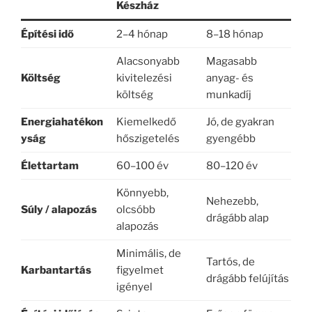
Készház
Építési idő
2–4 hónap
8–18 hónap
Alacsonyabb
Magasabb
Költség
kivitelezési
anyag- és
költség
munkadíj
Energiahatékon
Kiemelkedő
Jó, de gyakran
yság
hőszigetelés
gyengébb
Élettartam
60–100 év
80–120 év
Könnyebb,
Nehezebb,
Súly / alapozás
olcsóbb
drágább alap
alapozás
Minimális, de
Tartós, de
Karbantartás
figyelmet
drágább felújítás
igényel