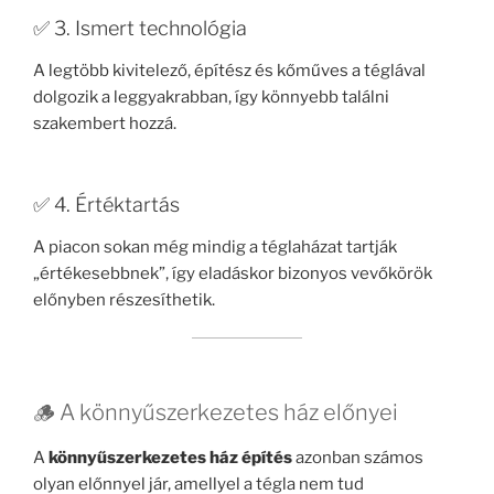
✅ 3. Ismert technológia
A legtöbb kivitelező, építész és kőműves a téglával
dolgozik a leggyakrabban, így könnyebb találni
szakembert hozzá.
✅ 4. Értéktartás
A piacon sokan még mindig a téglaházat tartják
„értékesebbnek”, így eladáskor bizonyos vevőkörök
előnyben részesíthetik.
🪵 A könnyűszerkezetes ház előnyei
A
könnyűszerkezetes ház építés
azonban számos
olyan előnnyel jár, amellyel a tégla nem tud