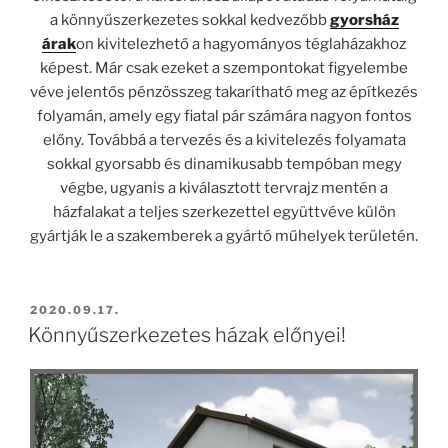
a könnyűszerkezetes sokkal kedvezőbb
gyorsház
árak
on kivitelezhető a hagyományos téglaházakhoz
képest. Már csak ezeket a szempontokat figyelembe
véve jelentős pénzösszeg takarítható meg az építkezés
folyamán, amely egy fiatal pár számára nagyon fontos
előny. Továbbá a tervezés és a kivitelezés folyamata
sokkal gyorsabb és dinamikusabb tempóban megy
végbe, ugyanis a kiválasztott tervrajz mentén a
házfalakat a teljes szerkezettel együttvéve külön
gyártják le a szakemberek a gyártó műhelyek területén.
BEKÜLDVE:
2020.09.17.
Könnyűszerkezetes házak előnyei!