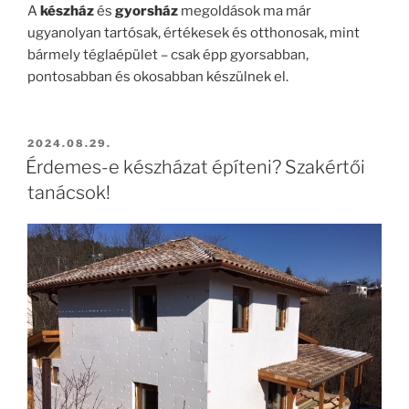
A
készház
és
gyorsház
megoldások ma már
ugyanolyan tartósak, értékesek és otthonosak, mint
bármely téglaépület – csak épp gyorsabban,
pontosabban és okosabban készülnek el.
BEKÜLDVE:
2024.08.29.
Érdemes-e készházat építeni? Szakértői
tanácsok!