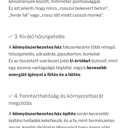
körülmények között, milliméter pontossággal.
Ez azt jelenti, hogy nincs „rosszul bekevert beton”,
„ferde fal” vagy „rossz idő miatt csúszó munka”.
✅ 3. Kiváló hőszigetelés
A
könnyűszerkezetes ház
falszerkezete több rétegű:
hőszigetelés, párazárás, gipszkarton, burkolat.
Ez az összetett szerkezet jobb
U-értéket
biztosít, mint
egy azonos vastagságú téglafal, vagyis
kevesebb
energiát igényel a fűtés és a hűtés
.
✅ 4. Fenntarthatóság és környezetbarát
megoldás
A
könnyűszerkezetes ház építés
során kevesebb
építési hulladék keletkezik, és a fa, mint természetes
anyag, kisebb ökológiai lábnyomot hagy maga után.