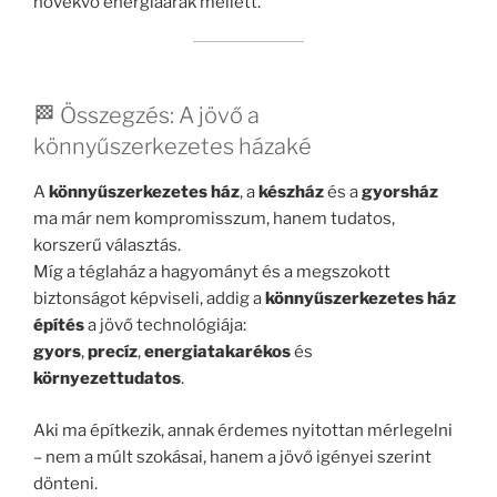
növekvő energiaárak mellett.
🏁 Összegzés: A jövő a
könnyűszerkezetes házaké
A
könnyűszerkezetes ház
, a
készház
és a
gyorsház
ma már nem kompromisszum, hanem tudatos,
korszerű választás.
Míg a téglaház a hagyományt és a megszokott
biztonságot képviseli, addig a
könnyűszerkezetes ház
építés
a jövő technológiája:
gyors
,
precíz
,
energiatakarékos
és
környezettudatos
.
Aki ma építkezik, annak érdemes nyitottan mérlegelni
– nem a múlt szokásai, hanem a jövő igényei szerint
dönteni.