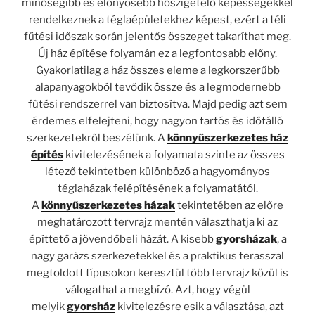
minőségibb és előnyösebb hőszigetelő képességekkel
rendelkeznek a téglaépületekhez képest, ezért a téli
fűtési időszak során jelentős összeget takaríthat meg.
Új ház építése folyamán ez a legfontosabb előny.
Gyakorlatilag a ház összes eleme a legkorszerűbb
alapanyagokból tevődik össze és a legmodernebb
fűtési rendszerrel van biztosítva. Majd pedig azt sem
érdemes elfelejteni, hogy nagyon tartós és időtálló
szerkezetekről beszélünk. A
könnyűszerkezetes ház
építés
kivitelezésének a folyamata szinte az összes
létező tekintetben különböző a hagyományos
téglaházak felépítésének a folyamatától.
A
könnyűszerkezetes házak
tekintetében az előre
meghatározott tervrajz mentén választhatja ki az
építtető a jövendőbeli házát. A kisebb
gyorsházak
, a
nagy garázs szerkezetekkel és a praktikus terasszal
megtoldott típusokon keresztül több tervrajz közül is
válogathat a megbízó. Azt, hogy végül
melyik
gyorsház
kivitelezésre esik a választása, azt