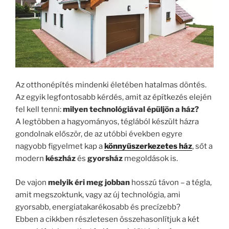
Az otthonépítés mindenki életében hatalmas döntés.
Az egyik legfontosabb kérdés, amit az építkezés elején
fel kell tenni:
milyen technológiával épüljön a ház?
A legtöbben a hagyományos, téglából készült házra
gondolnak először, de az utóbbi években egyre
nagyobb figyelmet kap a
könnyűszerkezetes ház
, sőt a
modern
készház
és
gyorsház
megoldások is.
De vajon
melyik éri meg jobban
hosszú távon – a tégla,
amit megszoktunk, vagy az új technológia, ami
gyorsabb, energiatakarékosabb és precízebb?
Ebben a cikkben részletesen összehasonlítjuk a két