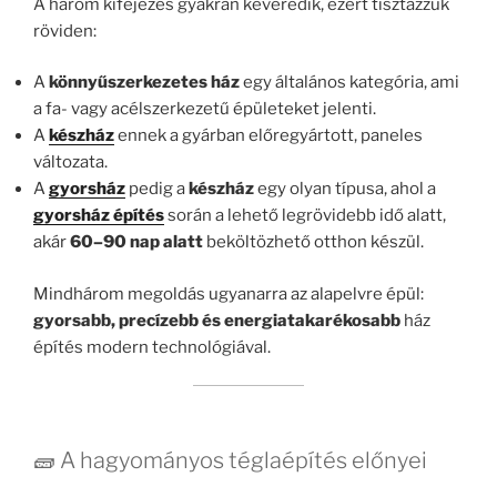
A három kifejezés gyakran keveredik, ezért tisztázzuk
röviden:
A
könnyűszerkezetes ház
egy általános kategória, ami
a fa- vagy acélszerkezetű épületeket jelenti.
A
készház
ennek a gyárban előregyártott, paneles
változata.
A
gyorsház
pedig a
készház
egy olyan típusa, ahol a
gyorsház építés
során a lehető legrövidebb idő alatt,
akár
60–90 nap alatt
beköltözhető otthon készül.
Mindhárom megoldás ugyanarra az alapelvre épül:
gyorsabb, precízebb és energiatakarékosabb
ház
építés modern technológiával.
🧱 A hagyományos téglaépítés előnyei