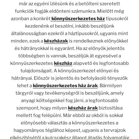
már az egyéni ízlésünk és a betölteni szeretett
funkciók fogják eldönteni számunkra. Mielőtt még
azonban a konkrét
könnyűszerkezetes ház
típusokról
kezdenénk el beszélni, inkább beszéljünk
általánosságban ezekről a háztípusokról, ugyanis mint
minden, ezek a
készházak
is rendelkeznek előnyökkel
és hátrányokkal is egyaránt. Ha az előnyök jelentős
többségben is vannak, beszéljük át egyesével a
könnyűszerkezetes
készház
alapvető és legfontosabb
tulajdonságait. A könnyűszerkezet előnyei és
hátrányai. Először is jelentős és befolyásoló tényezők
lehet a
könnyűszerkezetes ház árak
. Bármilyen
tárgyról vagy tevékenységről is beszéljünk, amely
anyagi költségekkel fog járni, a legfontosabb
szempont, hogy milyen
készház árak
biztosítása
mellett fog felépülni. Már ebből az okból is sokkal
előnyösebb választás a könnyűszerkezetes a
hagyományos téglához képest, ugyanis a tervrajzok
elkészítésétől a kulcsrakész állapot átadás folyamatáig