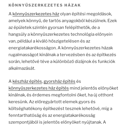
KÖNNYŰSZERKEZETES HÁZAK
A
könnyűszerkezetes ház
olyan építési megoldások,
amelyek könnyű, de tartós anyagokból készülnek. Ezek
az épületek szintén gyorsan felépíthetők, de a
hangsúly a könnyűszerkezetes technológia előnyein
van, például a kiváló hőszigetelésen és az
energiatakarékosságon. A könnyűszerkezetes házak
rugalmasságot kínálnak a tervezésben és az építkezés
során, lehetővé téve a különböző dizájnok és funkciók
alkalmazását.
A
készház építés
,
gyorsház építés
és
könnyűszerkezetes ház építés
mind jelentős előnyöket
kínálnak, és érdemes megfontolni őket, ha új otthont
keresünk. Az előregyártott elemek gyors és
költséghatékony építkezést tesznek lehetővé, míg a
fenntarthatóság és az energiatakarékosság
szempontjából is jelentős előnyöket nyújtanak. A