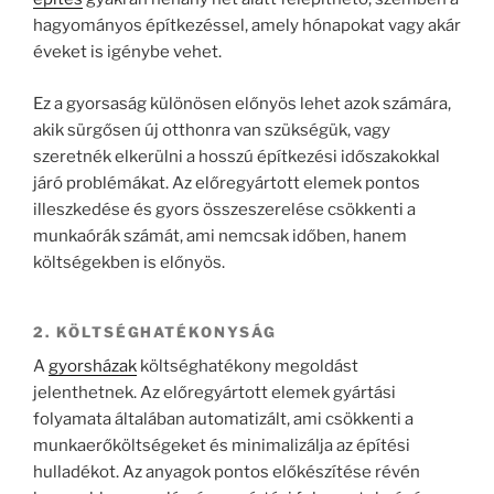
hagyományos építkezéssel, amely hónapokat vagy akár
éveket is igénybe vehet.
Ez a gyorsaság különösen előnyös lehet azok számára,
akik sürgősen új otthonra van szükségük, vagy
szeretnék elkerülni a hosszú építkezési időszakokkal
járó problémákat. Az előregyártott elemek pontos
illeszkedése és gyors összeszerelése csökkenti a
munkaórák számát, ami nemcsak időben, hanem
költségekben is előnyös.
2. KÖLTSÉGHATÉKONYSÁG
A
gyorsházak
költséghatékony megoldást
jelenthetnek. Az előregyártott elemek gyártási
folyamata általában automatizált, ami csökkenti a
munkaerőköltségeket és minimalizálja az építési
hulladékot. Az anyagok pontos előkészítése révén