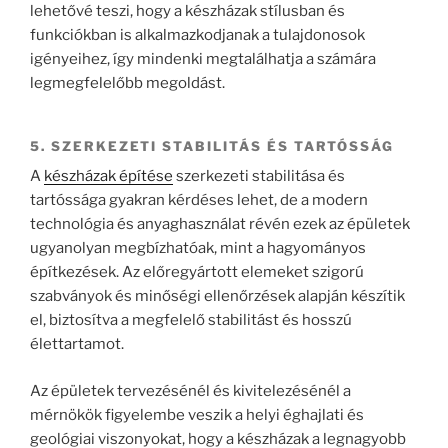
lehetővé teszi, hogy a készházak stílusban és
funkciókban is alkalmazkodjanak a tulajdonosok
igényeihez, így mindenki megtalálhatja a számára
legmegfelelőbb megoldást.
5. SZERKEZETI STABILITÁS ÉS TARTÓSSÁG
A
készházak építése
szerkezeti stabilitása és
tartóssága gyakran kérdéses lehet, de a modern
technológia és anyaghasználat révén ezek az épületek
ugyanolyan megbízhatóak, mint a hagyományos
építkezések. Az előregyártott elemeket szigorú
szabványok és minőségi ellenőrzések alapján készítik
el, biztosítva a megfelelő stabilitást és hosszú
élettartamot.
Az épületek tervezésénél és kivitelezésénél a
mérnökök figyelembe veszik a helyi éghajlati és
geológiai viszonyokat, hogy a készházak a legnagyobb