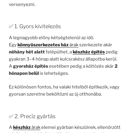
versenyezni.
✅ 1. Gyors kivitelezés
A legnagyobb előny kétségtelenül az idő.
Egy
könnyűszerkezetes ház
árak
szerkezete akár
néhány hét alatt
felépülhet, a
készház építés
pedig
gyakran 3–4 hónap alatt kulcsrakész állapotba kerül.
A
gyorsház építés
esetében pedig a költözés akár
2
hónapon belül
is lehetséges.
Ez különösen fontos, ha valaki hitelből építkezik, vagy
gyorsan szeretne beköltözni az új otthonába.
✅ 2. Precíz gyártás
A
készház
árak
elemei gyárban készülnek, ellenőrzött