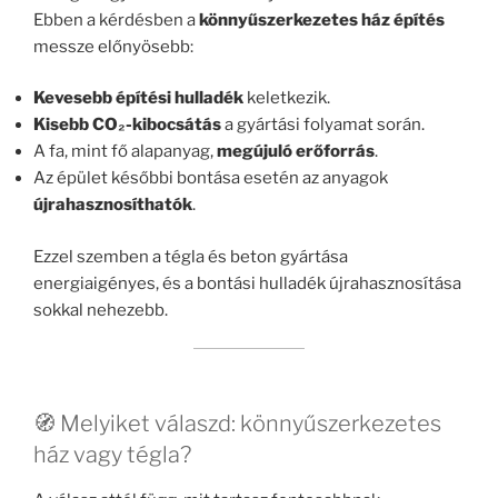
Ebben a kérdésben a
könnyűszerkezetes ház építés
messze előnyösebb:
Kevesebb építési hulladék
keletkezik.
Kisebb CO₂-kibocsátás
a gyártási folyamat során.
A fa, mint fő alapanyag,
megújuló erőforrás
.
Az épület későbbi bontása esetén az anyagok
újrahasznosíthatók
.
Ezzel szemben a tégla és beton gyártása
energiaigényes, és a bontási hulladék újrahasznosítása
sokkal nehezebb.
🧭 Melyiket válaszd: könnyűszerkezetes
ház vagy tégla?