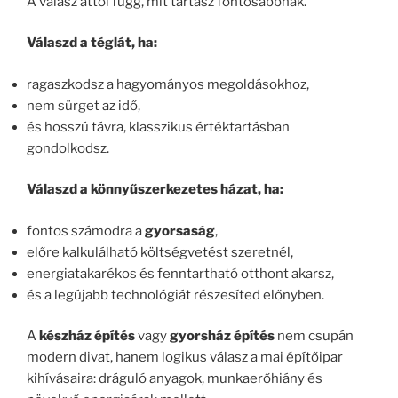
A válasz attól függ, mit tartasz fontosabbnak.
Válaszd a téglát, ha:
ragaszkodsz a hagyományos megoldásokhoz,
nem sürget az idő,
és hosszú távra, klasszikus értéktartásban
gondolkodsz.
Válaszd a könnyűszerkezetes házat, ha:
fontos számodra a
gyorsaság
,
előre kalkulálható költségvetést szeretnél,
energiatakarékos és fenntartható otthont akarsz,
és a legújabb technológiát részesíted előnyben.
A
készház építés
vagy
gyorsház építés
nem csupán
modern divat, hanem logikus válasz a mai építőipar
kihívásaira: dráguló anyagok, munkaerőhiány és