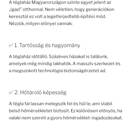
A téglaház Magyarországon szinte egyet jelent az
„igazi” otthonnal. Nem véletlen, hogy generációkon
keresztül ez volt a legelterjedtebb építési mód.
Nézzük, milyen előnyei vannak:
✅ 1. Tartósság és hagyomány
A téglaház időtálló. Százéves házakat is találunk,
amelyek még mindig lakhatók. A masszív szerkezet és
a megszokott technológia biztonságérzetet ad.
✅ 2. Hőtároló képesség
A tégla fal lassan melegszik fel és hűl le, ami stabil
belső hőmérsékletet biztosít. Ez különösen előnyös, ha
valaki nem szereti a gyors hőmérséklet-ingadozásokat.