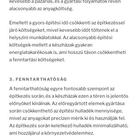
kevesebb a pazarlás, és a gyártási folyamatok révén
alacsonyabb az anyagköltség.
Emellett a gyors építési idő csökkenti az építkezéssel
járó költségeket, mivel kevesebb időt töltenek el a
helyszíni munkálatokkal. Az alacsonyabb építési
költségek mellett a készházak gyakran
energiatakarékosak is, ami hosszú távon csökkentheti
a fenntartási költségeket.
3. FENNTARTHATÓSÁG
A fenntarthatóság egyre fontosabb szempont az
építkezés során, és a készházak ezen a téren is jelentős
előnyöket kínálnak. Az előregyártott elemek gyártása
során csökkenthető az építési hulladék mennyisége,
mivel az anyagokat precízen mérik ki és használják fel.
Az építkezés során keletkező hulladék minimalizálható,
ami hozzájárul a környezetvédelemhez.