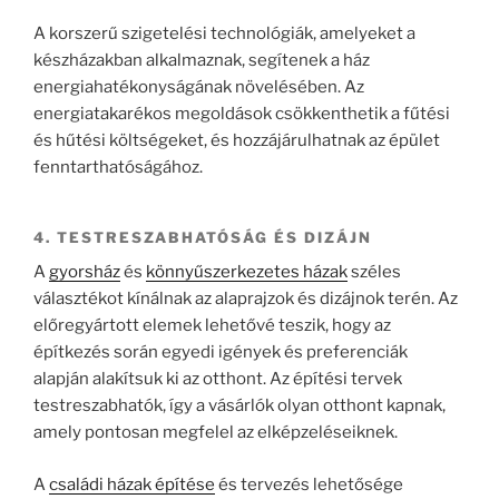
A korszerű szigetelési technológiák, amelyeket a
készházakban alkalmaznak, segítenek a ház
energiahatékonyságának növelésében. Az
energiatakarékos megoldások csökkenthetik a fűtési
és hűtési költségeket, és hozzájárulhatnak az épület
fenntarthatóságához.
4. TESTRESZABHATÓSÁG ÉS DIZÁJN
A
gyorsház
és
könnyűszerkezetes házak
széles
választékot kínálnak az alaprajzok és dizájnok terén. Az
előregyártott elemek lehetővé teszik, hogy az
építkezés során egyedi igények és preferenciák
alapján alakítsuk ki az otthont. Az építési tervek
testreszabhatók, így a vásárlók olyan otthont kapnak,
amely pontosan megfelel az elképzeléseiknek.
A
családi házak építése
és tervezés lehetősége