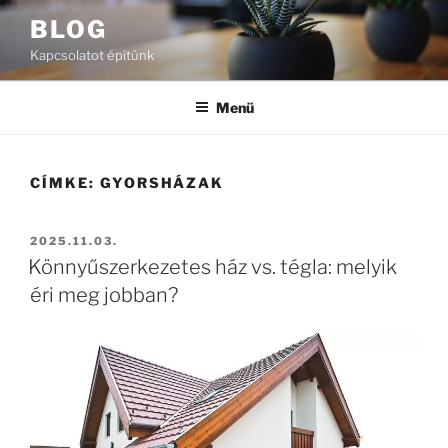
Tartalomhoz
BLOG
Kapcsolatot építünk
Menü
CÍMKE:
GYORSHÁZAK
BEKÜLDVE:
2025.11.03.
Könnyűszerkezetes ház vs. tégla: melyik
éri meg jobban?