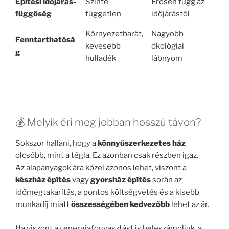
Építési időjárás-
Szinte
Erősen függ az
függőség
független
időjárástól
Környezetbarát,
Nagyobb
Fenntarthatósá
kevesebb
ökológiai
g
hulladék
lábnyom
💰 Melyik éri meg jobban hosszú távon?
Sokszor hallani, hogy a
könnyűszerkezetes ház
olcsóbb, mint a tégla. Ez azonban csak részben igaz.
Az alapanyagok ára közel azonos lehet, viszont a
készház építés
vagy
gyorsház építés
során az
időmegtakarítás, a pontos költségvetés és a kisebb
munkadíj miatt
összességében kedvezőbb
lehet az ár.
Ha viszont az energiafogyasztást is beleszámoljuk, a