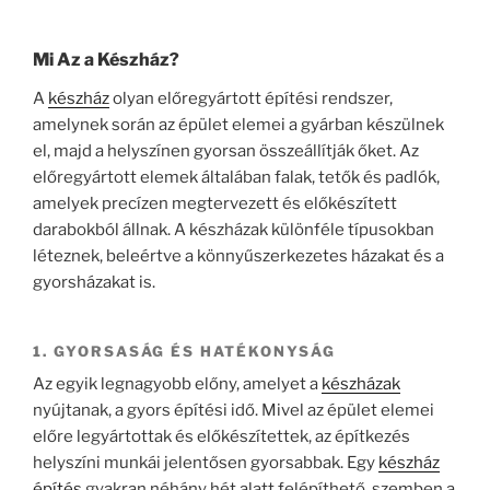
Mi Az a Készház?
A
készház
olyan előregyártott építési rendszer,
amelynek során az épület elemei a gyárban készülnek
el, majd a helyszínen gyorsan összeállítják őket. Az
előregyártott elemek általában falak, tetők és padlók,
amelyek precízen megtervezett és előkészített
darabokból állnak. A készházak különféle típusokban
léteznek, beleértve a könnyűszerkezetes házakat és a
gyorsházakat is.
1. GYORSASÁG ÉS HATÉKONYSÁG
Az egyik legnagyobb előny, amelyet a
készházak
nyújtanak, a gyors építési idő. Mivel az épület elemei
előre legyártottak és előkészítettek, az építkezés
helyszíni munkái jelentősen gyorsabbak. Egy
készház
építés
gyakran néhány hét alatt felépíthető, szemben a