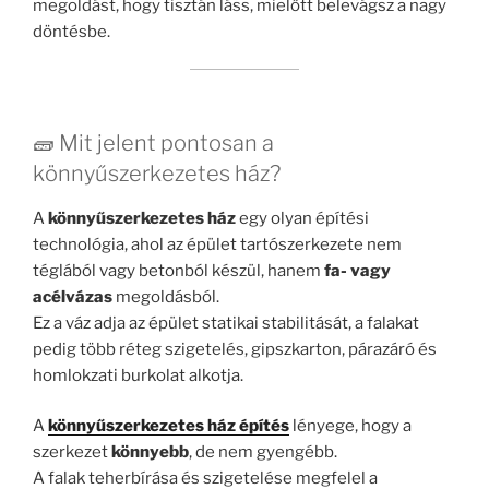
megoldást, hogy tisztán láss, mielőtt belevágsz a nagy
döntésbe.
🧱 Mit jelent pontosan a
könnyűszerkezetes ház?
A
könnyűszerkezetes ház
egy olyan építési
technológia, ahol az épület tartószerkezete nem
téglából vagy betonból készül, hanem
fa- vagy
acélvázas
megoldásból.
Ez a váz adja az épület statikai stabilitását, a falakat
pedig több réteg szigetelés, gipszkarton, párazáró és
homlokzati burkolat alkotja.
A
könnyűszerkezetes ház építés
lényege, hogy a
szerkezet
könnyebb
, de nem gyengébb.
A falak teherbírása és szigetelése megfelel a