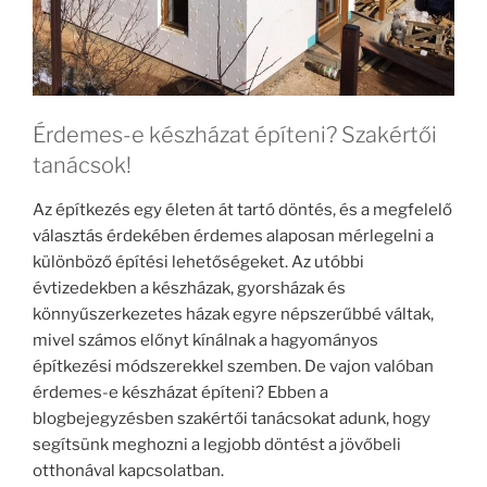
Érdemes-e készházat építeni? Szakértői
tanácsok!
Az építkezés egy életen át tartó döntés, és a megfelelő
választás érdekében érdemes alaposan mérlegelni a
különböző építési lehetőségeket. Az utóbbi
évtizedekben a készházak, gyorsházak és
könnyűszerkezetes házak egyre népszerűbbé váltak,
mivel számos előnyt kínálnak a hagyományos
építkezési módszerekkel szemben. De vajon valóban
érdemes-e készházat építeni? Ebben a
blogbejegyzésben szakértői tanácsokat adunk, hogy
segítsünk meghozni a legjobb döntést a jövőbeli
otthonával kapcsolatban.