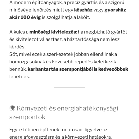
A modern építőanyagok, a precíz gyártás és a szigorú
minőségellenőrzés miatt egy
készház
vagy
gyorsház
akár 100 évig
is szolgálhatja a lakóit.
A kulcs a
minőségi kivitelezés
: ha megbízható gyártót
és kivitelezőt választasz, a ház tartóssága nem lesz
kérdés.
Sőt, mivel ezek a szerkezetek jobban ellenállnak a
hőmozgásoknak és kevesebb repedés keletkezik
bennük,
karbantartás szempontjából is kedvezőbbek
lehetnek.
🌍 Környezeti és energiahatékonysági
szempontok
Egyre többen építenek tudatosan, figyelve az
energiafogyasztásra és a környezeti hatásokra.