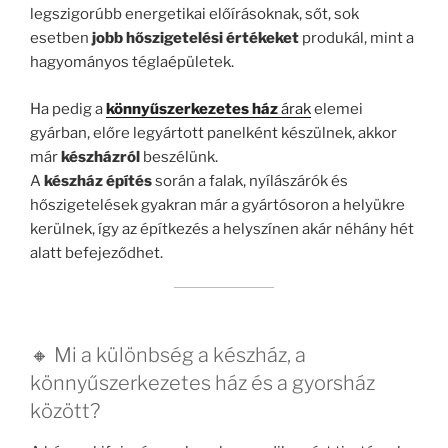
legszigorúbb energetikai előírásoknak, sőt, sok
esetben
jobb hőszigetelési értékeket
produkál, mint a
hagyományos téglaépületek.
Ha pedig a
könnyűszerkezetes ház
árak
elemei
gyárban, előre legyártott panelként készülnek, akkor
már
készházról
beszélünk.
A
készház építés
során a falak, nyílászárók és
hőszigetelések gyakran már a gyártósoron a helyükre
kerülnek, így az építkezés a helyszínen akár néhány hét
alatt befejeződhet.
🔸 Mi a különbség a készház, a
könnyűszerkezetes ház és a gyorsház
között?