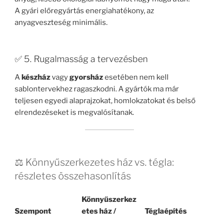
A gyári előregyártás energiahatékony, az
anyagveszteség minimális.
✅ 5. Rugalmasság a tervezésben
A
készház
vagy
gyorsház
esetében nem kell
sablontervekhez ragaszkodni. A gyártók ma már
teljesen egyedi alaprajzokat, homlokzatokat és belső
elrendezéseket is megvalósítanak.
⚖️ Könnyűszerkezetes ház vs. tégla:
részletes összehasonlítás
Könnyűszerkez
Szempont
etes ház /
Téglaépítés