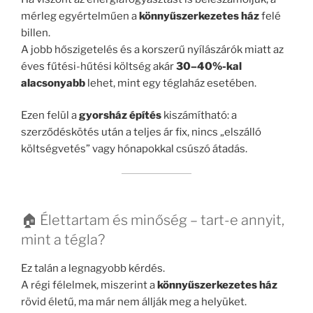
mérleg egyértelműen a
könnyűszerkezetes ház
felé
billen.
A jobb hőszigetelés és a korszerű nyílászárók miatt az
éves fűtési-hűtési költség akár
30–40%-kal
alacsonyabb
lehet, mint egy téglaház esetében.
Ezen felül a
gyorsház építés
kiszámítható: a
szerződéskötés után a teljes ár fix, nincs „elszálló
költségvetés” vagy hónapokkal csúszó átadás.
🏠 Élettartam és minőség – tart-e annyit,
mint a tégla?
Ez talán a legnagyobb kérdés.
A régi félelmek, miszerint a
könnyűszerkezetes ház
rövid életű, ma már nem állják meg a helyüket.