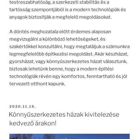
testreszabhatóság, a szerkezeti stabilitás és a
tartósság szempontjából is a modern technológiák és
anyagok biztosítják a megfelelő megoldásokat.
A döntés meghozatala előtt érdemes alaposan
megvizsgálni a különböző lehetőségeket, és
szakértőkkel konzultálni, hogy megtaláljuk a számunkra
legmegfelelőbb építkezési megoldást. Akár készházat,
gyorsházat, vagy könnyűszerkezetes házat választunk,
biztosak lehetünk benne, hogy a modern építési
technológiák révén egy komfortos, fenntartható és jól
tervezett otthont kapunk.
BEKÜLDVE:
2020.11.16.
Könnyűszerkezetes házak kivitelezése
kedvező árakon!