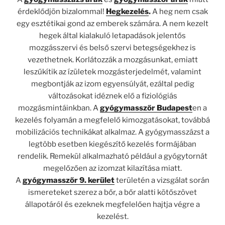
érdeklődjön bizalommal!
Hegkezelés
.
A heg nem csak
egy esztétikai gond az emberek számára. A nem kezelt
hegek által kialakuló letapadások jelentős
mozgásszervi és belső szervi betegségekhez is
vezethetnek. Korlátozzák a mozgásunkat, emiatt
leszűkítik az ízületek mozgásterjedelmét, valamint
megbontják az izom egyensúlyát, ezáltal pedig
változásokat idéznek elő a fiziológiás
mozgásmintáinkban. A
gyógymasszőr Budapest
en a
kezelés folyamán a megfelelő kimozgatásokat, továbbá
mobilizációs technikákat alkalmaz. A gyógymasszázst a
legtöbb esetben kiegészítő kezelés formájában
rendelik. Remekül alkalmazható például a gyógytornát
megelőzően az izomzat kilazítása miatt.
A
gyógymasszőr 9. kerület
területén a vizsgálat során
ismereteket szerez a bőr, a bőr alatti kötőszövet
állapotáról és ezeknek megfelelően hajtja végre a
kezelést.