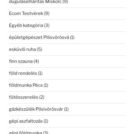
duguláselhárítás Miskolc
(9)
Ecom Testvérek
(9)
Egyéb kategória
(3)
épületgépészet Pilisvörösvá
(1)
esküvői ruha
(5)
finn szauna
(4)
föld rendelés
(1)
földmunka Pécs
(1)
fűtésszerelés
(2)
gázkészülék Pilsivörösvár
(1)
gépi aszfaltozás
(1)
gépi földmunka
(3)