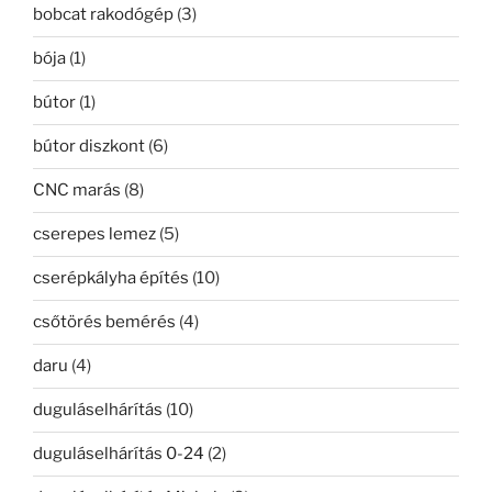
bobcat rakodógép
(3)
bója
(1)
bútor
(1)
bútor diszkont
(6)
CNC marás
(8)
cserepes lemez
(5)
cserépkályha építés
(10)
csőtörés bemérés
(4)
daru
(4)
duguláselhárítás
(10)
duguláselhárítás 0-24
(2)