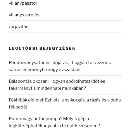
villanypásztor
villanyszerelés
zárjavítás
LEGUTÓBBI BEJEGYZÉSEK
Rendezvénysátor és időjárás – hogyan tervezzünk
sátras eseményt a négy évszakban
Bálabontás okosan: Hogyan spórolhatsz időt és
takarmányt a mindennapi munkában?
Fékhibák előjelei: Ezt jelzi a nyikorgás, a rázás és a puha
fékpedál
Pumix vagy betonpumpa? Melyik gép a
legköltséghatékonyabb a te építkezéseden?