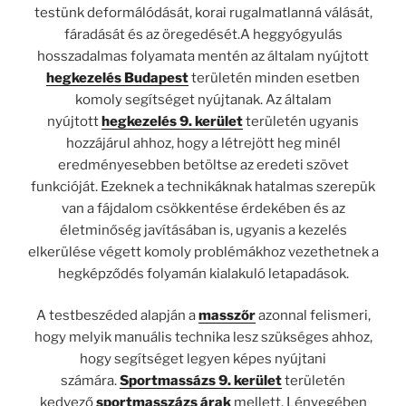
testünk deformálódását, korai rugalmatlanná válását,
fáradását és az öregedését.A heggyógyulás
hosszadalmas folyamata mentén az általam nyújtott
hegkezelés Budapest
területén minden esetben
komoly segítséget nyújtanak. Az általam
nyújtott
hegkezelés 9. kerület
területén ugyanis
hozzájárul ahhoz, hogy a létrejött heg minél
eredményesebben betöltse az eredeti szövet
funkcióját. Ezeknek a technikáknak hatalmas szerepük
van a fájdalom csökkentése érdekében és az
életminőség javításában is, ugyanis a kezelés
elkerülése végett komoly problémákhoz vezethetnek a
hegképződés folyamán kialakuló letapadások.
A testbeszéded alapján a
masszőr
azonnal felismeri,
hogy melyik manuális technika lesz szükséges ahhoz,
hogy segítséget legyen képes nyújtani
számára.
Sportmassázs 9. kerület
területén
kedvező
sportmasszázs árak
mellett. Lényegében