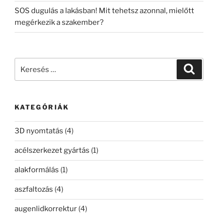
SOS dugulás a lakásban! Mit tehetsz azonnal, mielőtt
megérkezik a szakember?
Keresés
Keresé
a
következő
kifejezésre:
KATEGÓRIÁK
3D nyomtatás
(4)
acélszerkezet gyártás
(1)
alakformálás
(1)
aszfaltozás
(4)
augenlidkorrektur
(4)