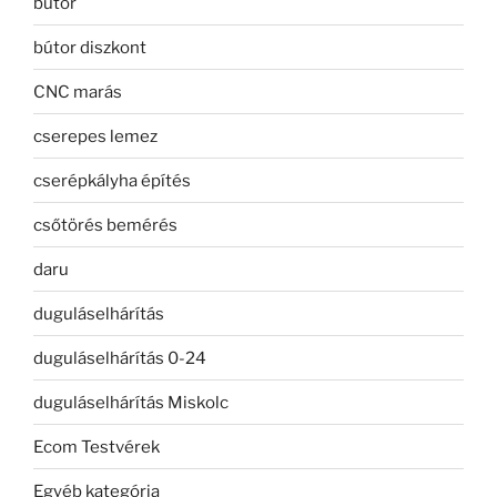
bútor
bútor diszkont
CNC marás
cserepes lemez
cserépkályha építés
csőtörés bemérés
daru
duguláselhárítás
duguláselhárítás 0-24
duguláselhárítás Miskolc
Ecom Testvérek
Egyéb kategória