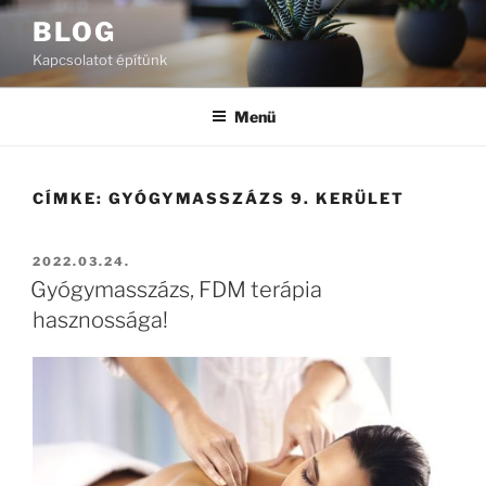
Tartalomhoz
BLOG
Kapcsolatot építünk
Menü
CÍMKE:
GYÓGYMASSZÁZS 9. KERÜLET
BEKÜLDVE:
2022.03.24.
Gyógymasszázs, FDM terápia
hasznossága!