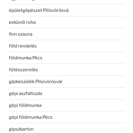
épületgépészet Pilisvörösvá
esküvői ruha
finn szauna
föld rendelés
földmunka Pécs
fűtésszerelés
gázkészülék Pilsivörösvár
gépi aszfaltozás
gépi földmunka
gépi földmunka Pécs
gipszkarton