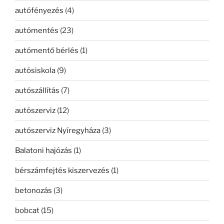
autófényezés
(4)
autómentés
(23)
autómentő bérlés
(1)
autósiskola
(9)
autószállítás
(7)
autószerviz
(12)
autószerviz Nyíregyháza
(3)
Balatoni hajózás
(1)
bérszámfejtés kiszervezés
(1)
betonozás
(3)
bobcat
(15)