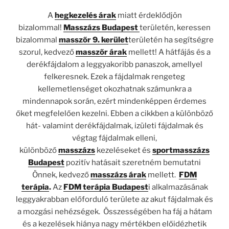
A
hegkezelés árak
miatt érdeklődjön
bizalommal!
Masszázs Budapest
területén, keressen
bizalommal
masszőr 9. kerület
területén ha segítségre
szorul, kedvező
masszőr árak
mellett! A hátfájás és a
derékfájdalom a leggyakoribb panaszok, amellyel
felkeresnek. Ezek a fájdalmak rengeteg
kellemetlenséget okozhatnak számunkra a
mindennapok során, ezért mindenképpen érdemes
őket megfelelően kezelni. Ebben a cikkben a különböző
hát- valamint derékfájdalmak, izületi fájdalmak és
végtag fájdalmak elleni,
különböző
masszázs
kezeléseket és
sportmasszázs
Budapest
pozitív hatásait szeretném bemutatni
Önnek, kedvező
masszázs árak
mellett.
FDM
terápia
.
Az
FDM terápia Budapest
i alkalmazásának
leggyakrabban előforduló területe az akut fájdalmak és
a mozgási nehézségek. Összességében ha fáj a hátam
és a kezelések hiánya nagy mértékben előidézhetik