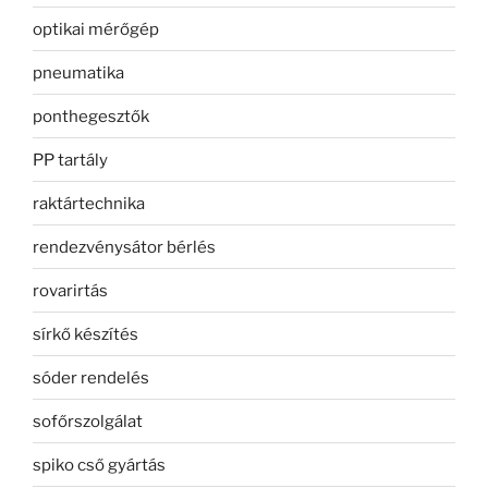
optikai mérőgép
pneumatika
ponthegesztők
PP tartály
raktártechnika
rendezvénysátor bérlés
rovarirtás
sírkő készítés
sóder rendelés
sofőrszolgálat
spiko cső gyártás