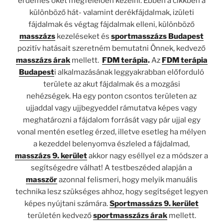
érdemes őket megfelelően kezelni. Ebben a cikkben a
különböző hát- valamint derékfájdalmak, izületi
fájdalmak és végtag fájdalmak elleni, különböző
masszázs
kezeléseket és
sportmasszázs Budapest
pozitív hatásait szeretném bemutatni Önnek, kedvező
masszázs árak
mellett.
FDM terápia
.
Az
FDM terápia
Budapest
i alkalmazásának leggyakrabban előforduló
területe az akut fájdalmak és a mozgási
nehézségek. Ha egy ponton csontos területen az
ujjaddal vagy ujjbegyeddel rámutatva képes vagy
meghatározni a fájdalom forrását vagy pár ujjal egy
vonal mentén esetleg érzed, illetve esetleg ha mélyen
a kezeddel belenyomva észleled a fájdalmad,
masszázs 9. kerület
akkor nagy eséllyel ez a módszer a
segítségedre válhat! A testbeszéded alapján a
masszőr
azonnal felismeri, hogy melyik manuális
technika lesz szükséges ahhoz, hogy segítséget legyen
képes nyújtani számára.
Sportmassázs 9. kerület
területén kedvező
sportmasszázs árak
mellett.