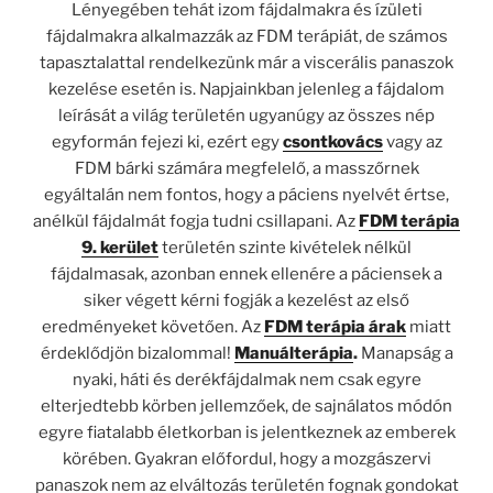
Lényegében tehát izom fájdalmakra és ízületi
fájdalmakra alkalmazzák az FDM terápiát, de számos
tapasztalattal rendelkezünk már a viscerális panaszok
kezelése esetén is. Napjainkban jelenleg a fájdalom
leírását a világ területén ugyanúgy az összes nép
egyformán fejezi ki, ezért egy
csontkovács
vagy az
FDM bárki számára megfelelő, a masszőrnek
egyáltalán nem fontos, hogy a páciens nyelvét értse,
anélkül fájdalmát fogja tudni csillapani. Az
FDM terápia
9. kerület
területén szinte kivételek nélkül
fájdalmasak, azonban ennek ellenére a páciensek a
siker végett kérni fogják a kezelést az első
eredményeket követően. Az
FDM terápia árak
miatt
érdeklődjön bizalommal!
Manuálterápia
.
Manapság a
nyaki, háti és derékfájdalmak nem csak egyre
elterjedtebb körben jellemzőek, de sajnálatos módón
egyre fiatalabb életkorban is jelentkeznek az emberek
körében. Gyakran előfordul, hogy a mozgászervi
panaszok nem az elváltozás területén fognak gondokat