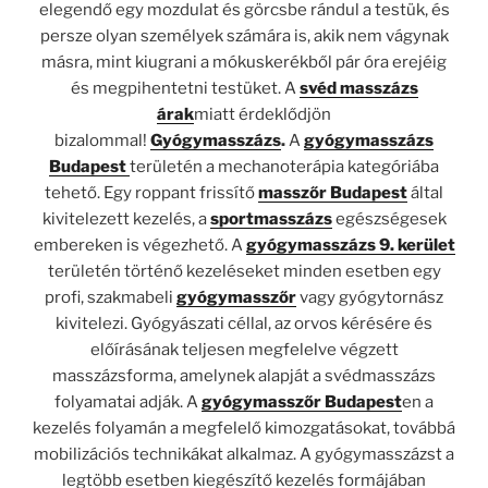
elegendő egy mozdulat és görcsbe rándul a testük, és
persze olyan személyek számára is, akik nem vágynak
másra, mint kiugrani a mókuskerékből pár óra erejéig
és megpihentetni testüket. A
svéd masszázs
árak
miatt érdeklődjön
bizalommal!
Gyógymasszázs
.
A
gyógymasszázs
Budapest
területén a mechanoterápia kategóriába
tehető. Egy roppant frissítő
masszőr Budapest
által
kivitelezett kezelés, a
sportmasszázs
egészségesek
embereken is végezhető. A
gyógymasszázs 9. kerület
területén történő kezeléseket minden esetben egy
profi, szakmabeli
gyógymasszőr
vagy gyógytornász
kivitelezi. Gyógyászati céllal, az orvos kérésére és
előírásának teljesen megfelelve végzett
masszázsforma, amelynek alapját a svédmasszázs
folyamatai adják. A
gyógymasszőr Budapest
en a
kezelés folyamán a megfelelő kimozgatásokat, továbbá
mobilizációs technikákat alkalmaz. A gyógymasszázst a
legtöbb esetben kiegészítő kezelés formájában