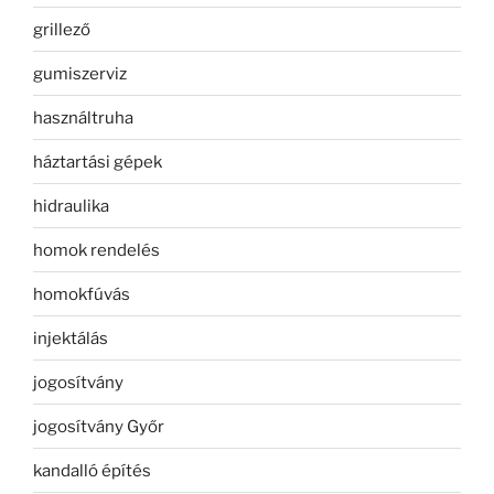
grillező
gumiszerviz
használtruha
háztartási gépek
hidraulika
homok rendelés
homokfúvás
injektálás
jogosítvány
jogosítvány Győr
kandalló építés