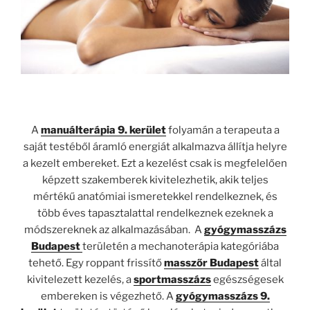
A
manuálterápia 9. kerület
folyamán a terapeuta a
saját testéből áramló energiát alkalmazva állítja helyre
a kezelt embereket. Ezt a kezelést csak is megfelelően
képzett szakemberek kivitelezhetik, akik teljes
mértékű anatómiai ismeretekkel rendelkeznek, és
több éves tapasztalattal rendelkeznek ezeknek a
módszereknek az alkalmazásában. A
gyógymasszázs
Budapest
területén a mechanoterápia kategóriába
tehető. Egy roppant frissítő
masszőr Budapest
által
kivitelezett kezelés, a
sportmasszázs
egészségesek
embereken is végezhető. A
gyógymasszázs 9.