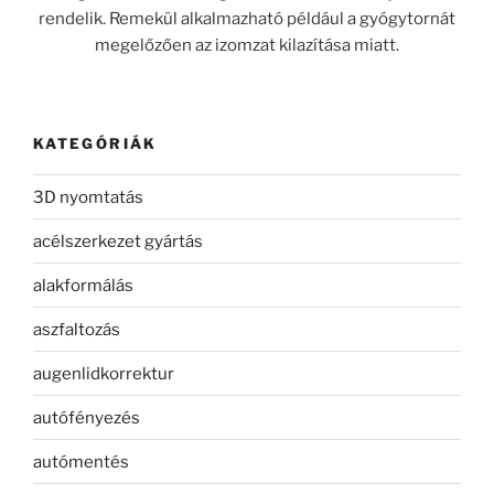
rendelik. Remekül alkalmazható például a gyógytornát
megelőzően az izomzat kilazítása miatt.
KATEGÓRIÁK
3D nyomtatás
acélszerkezet gyártás
alakformálás
aszfaltozás
augenlidkorrektur
autófényezés
autómentés