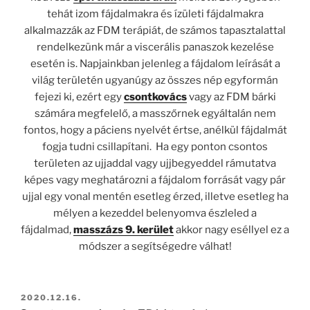
tehát izom fájdalmakra és ízületi fájdalmakra
alkalmazzák az FDM terápiát, de számos tapasztalattal
rendelkezünk már a viscerális panaszok kezelése
esetén is. Napjainkban jelenleg a fájdalom leírását a
világ területén ugyanúgy az összes nép egyformán
fejezi ki, ezért egy
csontkovács
vagy az FDM bárki
számára megfelelő, a masszőrnek egyáltalán nem
fontos, hogy a páciens nyelvét értse, anélkül fájdalmát
fogja tudni csillapítani. Ha egy ponton csontos
területen az ujjaddal vagy ujjbegyeddel rámutatva
képes vagy meghatározni a fájdalom forrását vagy pár
ujjal egy vonal mentén esetleg érzed, illetve esetleg ha
mélyen a kezeddel belenyomva észleled a
fájdalmad,
masszázs 9. kerület
akkor nagy eséllyel ez a
módszer a segítségedre válhat!
BEKÜLDVE:
2020.12.16.