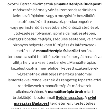
okozni. Bátran alkalmazzuk a
manuálterápia Budapest
i
módszerét, bármely váz és izomrendszerünkben
keletkező fájdalom vagy a mozgástér beszűkülés
esetében, ízületi panaszok, porckorongsérv
vagy gerincferdülés esetében, különböző sérülések
utókezelése folyamán, izomfájdalmak esetében,
végtagzsibbadás, fejfájás, szédülés esetében, valamint
bizonyos helyzetekben fülzúgáss és látászavarok
esetén is. A
manuálterápia 9. kerület
során a
terapeuta a saját testéből származó energiát használva
állítja helyre a kezelt embereket. Manuálterápiás
kezelést csak is megfelelően képzett szakemberek
végezhetnek, akik teljes mértékű anatómiai
ismeretekkel rendelkeznek, és rengeteg tapasztalattal
rendelkeznek a manuálterápiás módszerek
alkalmazásában. A
manuálterápia árak
miatt
érdeklődjön bizalommal!
Svéd masszázs
.
A
svéd
masszázs Budapest
területén egy testet teljes