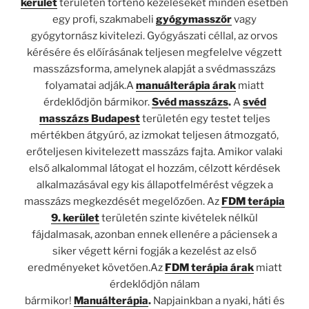
kerület
területén történő kezeléseket minden esetben
egy profi, szakmabeli
gyógymasszőr
vagy
gyógytornász kivitelezi. Gyógyászati céllal, az orvos
kérésére és előírásának teljesen megfelelve végzett
masszázsforma, amelynek alapját a svédmasszázs
folyamatai adják.A
manuálterápia árak
miatt
érdeklődjön bármikor.
Svéd masszázs
.
A
svéd
masszázs Budapest
területén egy testet teljes
mértékben átgyúró, az izmokat teljesen átmozgató,
erőteljesen kivitelezett masszázs fajta. Amikor valaki
első alkalommal látogat el hozzám, célzott kérdések
alkalmazásával egy kis állapotfelmérést végzek a
masszázs megkezdését megelőzően. Az
FDM terápia
9. kerület
területén szinte kivételek nélkül
fájdalmasak, azonban ennek ellenére a páciensek a
siker végett kérni fogják a kezelést az első
eredményeket követően.Az
FDM terápia árak
miatt
érdeklődjön nálam
bármikor!
Manuálterápia
.
Napjainkban a nyaki, háti és