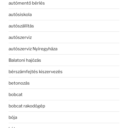
autómentő bérlés
autósiskola
autószállítás
autószerviz
autószerviz Nyíregyháza
Balatoni hajózás
bérszámfejtés kiszervezés
betonozás
bobcat
bobcat rakodógép
bója