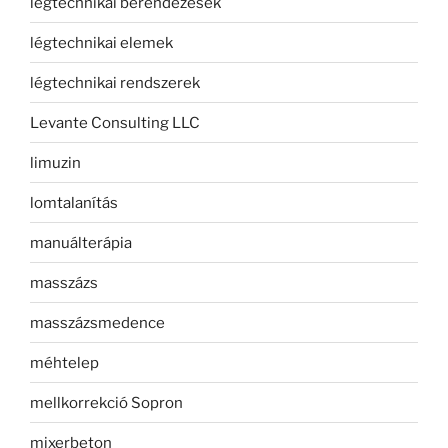
légtechnikai berendezések
légtechnikai elemek
légtechnikai rendszerek
Levante Consulting LLC
limuzin
lomtalanítás
manuálterápia
masszázs
masszázsmedence
méhtelep
mellkorrekció Sopron
mixerbeton