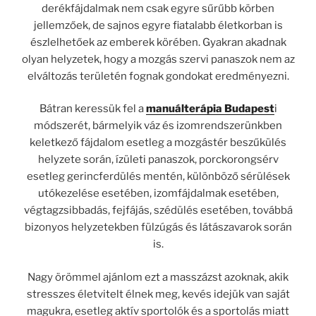
derékfájdalmak nem csak egyre sűrűbb körben
jellemzőek, de sajnos egyre fiatalabb életkorban is
észlelhetőek az emberek körében. Gyakran akadnak
olyan helyzetek, hogy a mozgás szervi panaszok nem az
elváltozás területén fognak gondokat eredményezni.
Bátran keressük fel a
manuálterápia Budapest
i
módszerét, bármelyik váz és izomrendszerünkben
keletkező fájdalom esetleg a mozgástér beszűkülés
helyzete során, ízületi panaszok, porckorongsérv
esetleg gerincferdülés mentén, különböző sérülések
utókezelése esetében, izomfájdalmak esetében,
végtagzsibbadás, fejfájás, szédülés esetében, továbbá
bizonyos helyzetekben fülzúgás és látászavarok során
is.
Nagy örömmel ajánlom ezt a masszázst azoknak, akik
stresszes életvitelt élnek meg, kevés idejük van saját
magukra, esetleg aktív sportolók és a sportolás miatt