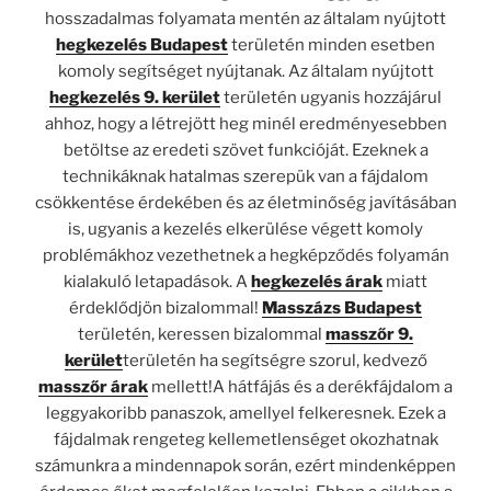
hosszadalmas folyamata mentén az általam nyújtott
hegkezelés Budapest
területén minden esetben
komoly segítséget nyújtanak. Az általam nyújtott
hegkezelés 9. kerület
területén ugyanis hozzájárul
ahhoz, hogy a létrejött heg minél eredményesebben
betöltse az eredeti szövet funkcióját. Ezeknek a
technikáknak hatalmas szerepük van a fájdalom
csökkentése érdekében és az életminőség javításában
is, ugyanis a kezelés elkerülése végett komoly
problémákhoz vezethetnek a hegképződés folyamán
kialakuló letapadások. A
hegkezelés árak
miatt
érdeklődjön bizalommal!
Masszázs Budapest
területén, keressen bizalommal
masszőr 9.
kerület
területén ha segítségre szorul, kedvező
masszőr árak
mellett!A hátfájás és a derékfájdalom a
leggyakoribb panaszok, amellyel felkeresnek. Ezek a
fájdalmak rengeteg kellemetlenséget okozhatnak
számunkra a mindennapok során, ezért mindenképpen