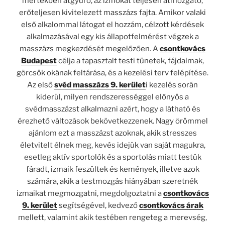
mértékben átgyúró, az izmokat teljesen átmozgató,
erőteljesen kivitelezett masszázs fajta. Amikor valaki
első alkalommal látogat el hozzám, célzott kérdések
alkalmazásával egy kis állapotfelmérést végzek a
masszázs megkezdését megelőzően. A
csontkovács
Budapest
célja a tapasztalt testi tünetek, fájdalmak,
görcsök okának feltárása, és a kezelési terv felépítése.
Az első
svéd masszázs 9. kerület
i kezelés során
kiderül, milyen rendszerességgel előnyös a
svédmasszázst alkalmazni azért, hogy a látható és
érezhető változások bekövetkezzenek. Nagy örömmel
ajánlom ezt a masszázst azoknak, akik stresszes
életvitelt élnek meg, kevés idejük van saját magukra,
esetleg aktív sportolók és a sportolás miatt testük
fáradt, izmaik feszültek és kemények, illetve azok
számára, akik a testmozgás hiányában szeretnék
izmaikat megmozgatni, megdolgoztatni a
csontkovács
9. kerület
segítségével, kedvező
csontkovács árak
mellett, valamint akik testében rengeteg a merevség,