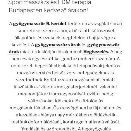
Sportmasszázs és FDM terápia
Budapesten kedvező árakon!
A
gyógymasszőr 9. kerület
területén a vizsgálat során
ismereteket szerez a bőr, a bőr alatti kötőszövet
állapotáról és ezeknek megfelelően hajtja végre a
kezelést. A
gyógymasszázs árak
és
gyógymasszőr
árak
miatt érdeklődjön bizalommal!
Hegkezelés
.
A heg
nem csak egy esztétikai gond az emberek számára. A
nem kezelt hegek által kialakuló letapadások jelentős
mozgásszervi és belső szervi betegségekhez is
vezethetnek. Korlátozzák a mozgásunkat, emiatt
leszűkítik az ízületek mozgásterjedelmét, valamint
megbontják az izom egyensúlyát, ezáltal pedig
változásokat idéznek elő a fiziológiás
mozgásmintáinkban. Összességében ha fáj a hátam és
a kezelések hiánya nagy mértékben előidézhetik
testünk deformálódását, korai rugalmatlanná válását,
fáradását és az öregedését. A heggyógyulás