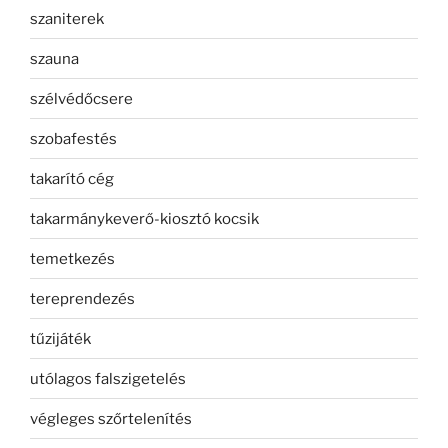
szaniterek
szauna
szélvédőcsere
szobafestés
takarító cég
takarmánykeverő-kiosztó kocsik
temetkezés
tereprendezés
tűzijáték
utólagos falszigetelés
végleges szőrtelenítés