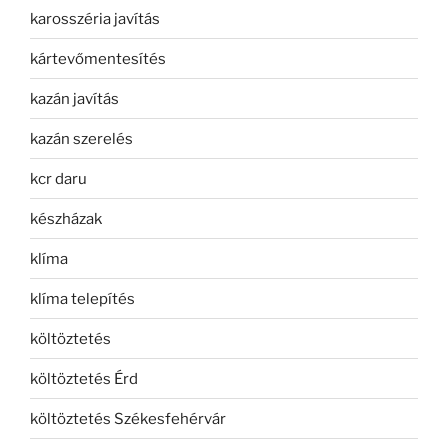
karosszéria javítás
kártevőmentesítés
kazán javítás
kazán szerelés
kcr daru
készházak
klíma
klíma telepítés
költöztetés
költöztetés Érd
költöztetés Székesfehérvár