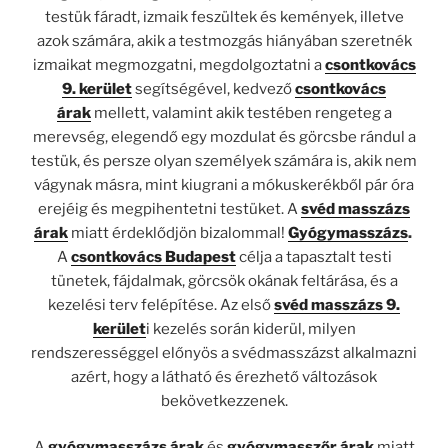
testük fáradt, izmaik feszültek és kemények, illetve
azok számára, akik a testmozgás hiányában szeretnék
izmaikat megmozgatni, megdolgoztatni a
csontkovács
9. kerület
segítségével, kedvező
csontkovács
árak
mellett, valamint akik testében rengeteg a
merevség, elegendő egy mozdulat és görcsbe rándul a
testük, és persze olyan személyek számára is, akik nem
vágynak másra, mint kiugrani a mókuskerékből pár óra
erejéig és megpihentetni testüket. A
svéd masszázs
árak
miatt érdeklődjön bizalommal!
Gyógymasszázs
.
A
csontkovács Budapest
célja a tapasztalt testi
tünetek, fájdalmak, görcsök okának feltárása, és a
kezelési terv felépítése. Az első
svéd masszázs 9.
kerület
i kezelés során kiderül, milyen
rendszerességgel előnyös a svédmasszázst alkalmazni
azért, hogy a látható és érezhető változások
bekövetkezzenek.
A
gyógymasszázs árak
és
gyógymasszőr árak
miatt