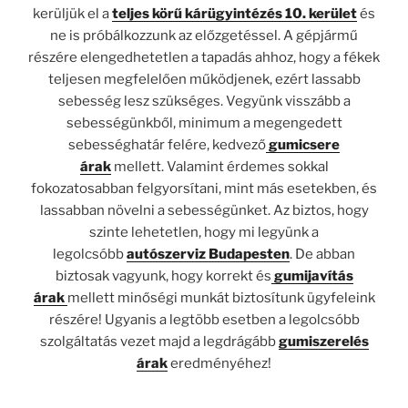
kerüljük el a
teljes körű kárügyintézés 10. kerület
és
ne is próbálkozzunk az előzgetéssel. A gépjármű
részére elengedhetetlen a tapadás ahhoz, hogy a fékek
teljesen megfelelően működjenek, ezért lassabb
sebesség lesz szükséges. Vegyünk visszább a
sebességünkből, minimum a megengedett
sebességhatár felére, kedvező
gumicsere
árak
mellett. Valamint érdemes sokkal
fokozatosabban felgyorsítani, mint más esetekben, és
lassabban növelni a sebességünket. Az biztos, hogy
szinte lehetetlen, hogy mi legyünk a
legolcsóbb
autószerviz Budapesten
. De abban
biztosak vagyunk, hogy korrekt és
gumijavítás
árak
mellett minőségi munkát biztosítunk ügyfeleink
részére! Ugyanis a legtöbb esetben a legolcsóbb
szolgáltatás vezet majd a legdrágább
gumiszerelés
árak
eredményéhez!