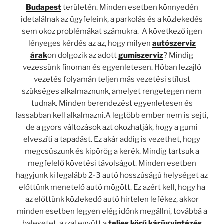
Budapest
területén. Minden esetben könnyedén
idetalálnak az ügyfeleink, a parkolás és a közlekedés
sem okoz problémákat számukra. A következő igen
lényeges kérdés az az, hogy milyen
autószerviz
árak
on dolgozik az adott
gumiszerviz
? Mindig
vezessünk finoman és egyenletesen. Hóban lezajló
vezetés folyamán teljen más vezetési stílust
szükséges alkalmaznunk, amelyet rengetegen nem
tudnak. Minden berendezést egyenletesen és
lassabban kell alkalmazni.A legtöbb ember nem is sejti,
de a gyors változások azt okozhatják, hogy a gumi
elveszíti a tapadást. Ez akár addig is vezethet, hogy
megcsúszunk és kipörög a kerék. Mindig tartsuk a
megfelelő követési távolságot. Minden esetben
hagyjunk ki legalább 2-3 autó hosszúságú helységet az
előttünk menetelő autó mögött. Ez azért kell, hogy ha
az előttünk közlekedő autó hirtelen lefékez, akkor
minden esetben legyen elég időnk megállni, továbbá a
balesetet, azzal együtt a
teljes körű kárügyintézés