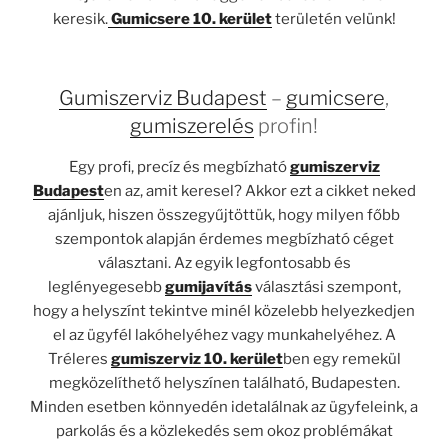
keresik.
Gumicsere 10. kerület
területén velünk!
Gumiszerviz Budapest
–
gumicsere
,
gumiszerelés
profin!
Egy profi, precíz és megbízható
gumiszerviz
Budapest
en az, amit keresel? Akkor ezt a cikket neked
ajánljuk, hiszen összegyűjtöttük, hogy milyen főbb
szempontok alapján érdemes megbízható céget
választani. Az egyik legfontosabb és
leglényegesebb
gumijavítás
választási szempont,
hogy a helyszínt tekintve minél közelebb helyezkedjen
el az ügyfél lakóhelyéhez vagy munkahelyéhez. A
Tréleres
gumiszerviz 10. kerület
ben egy remekül
megközelíthető helyszínen található, Budapesten.
Minden esetben könnyedén idetalálnak az ügyfeleink, a
parkolás és a közlekedés sem okoz problémákat