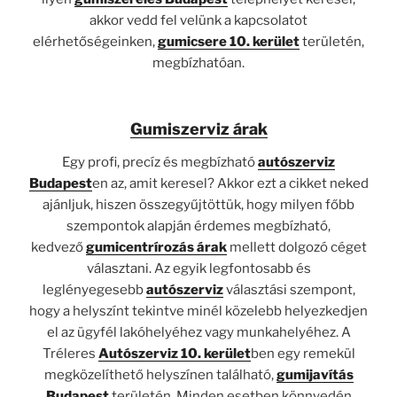
akkor vedd fel velünk a kapcsolatot
elérhetőségeinken,
gumicsere 10. kerület
területén,
megbízhatóan.
Gumiszerviz árak
Egy profi, precíz és megbízható
autószerviz
Budapest
en az, amit keresel? Akkor ezt a cikket neked
ajánljuk, hiszen összegyűjtöttük, hogy milyen főbb
szempontok alapján érdemes megbízható,
kedvező
gumicentrírozás árak
mellett dolgozó céget
választani. Az egyik legfontosabb és
leglényegesebb
autószerviz
választási szempont,
hogy a helyszínt tekintve minél közelebb helyezkedjen
el az ügyfél lakóhelyéhez vagy munkahelyéhez. A
Tréleres
Autószerviz 10. kerület
ben egy remekül
megközelíthető helyszínen található,
gumijavítás
Budapest
területén. Minden esetben könnyedén