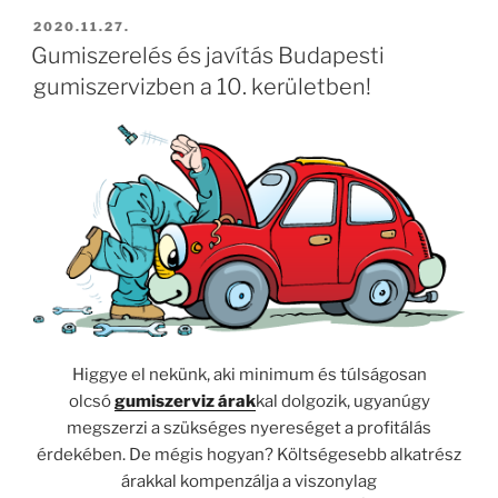
BEKÜLDVE:
2020.11.27.
Gumiszerelés és javítás Budapesti
gumiszervizben a 10. kerületben!
Higgye el nekünk, aki minimum és túlságosan
olcsó
gumiszerviz árak
kal dolgozik, ugyanúgy
megszerzi a szükséges nyereséget a profitálás
érdekében. De mégis hogyan? Költségesebb alkatrész
árakkal kompenzálja a viszonylag