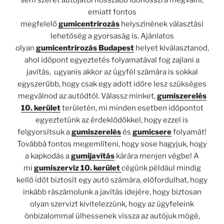
emiatt fontos
megfelelő
gumicentrírozás
helyszínének választási
lehetőség a gyorsaság is. Ajánlatos
olyan
gumicentrírozás Budapest
helyet kiválasztanod,
ahol időpont egyeztetés folyamatával fog zajlani a
javítás, ugyanis akkor az ügyfél számára is sokkal
egyszerűbb, hogy csak egy adott időre lesz szükséges
megválnod az autódtól. Válassz minket,
gumiszerelés
10. kerület
területén, mi minden esetben időpontot
egyeztetünk az érdeklődőkkel, hogy ezzel is
felgyorsítsuk a
gumiszerelés
és
gumicsere
folyamát!
Továbbá fontos megemlíteni, hogy sose hagyjuk, hogy
a kapkodás a
gumijavítás
kárára menjen végbe! A
mi
gumiszerviz 10. kerület
cégünk például mindig
kellő időt biztosít egy autó számára, előfordulhat, hogy
inkább rászámolunk a javítás idejére, hogy biztosan
olyan szervizt kivitelezzünk, hogy az ügyfeleink
önbizalommal ülhessenek vissza az autójuk mögé,