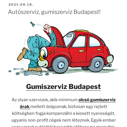
BEKÜLDVE:
2021.08.18.
Autószerviz, gumiszerviz Budapest!
Gumiszerviz Budapest
Az olyan szervizek, akik minimum
olcsó gumiszerviz
árak
mellett dolgoznak, biztosan egy rejtett
költségben fogja kompenzálni a kiesett nyereségét,
ugyanis non-profit cégek nem léteznek. Egyik ember
sem szeret autójától hosszabb időhosszra megválni,