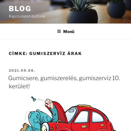
Tartalomhoz
BLOG
Kapcsolatot építünk
Menü
CÍMKE:
GUMISZERVÍZ ÁRAK
BEKÜLDVE:
2021.09.08.
Gumicsere, gumiszerelés, gumiszerviz 10.
kerület!