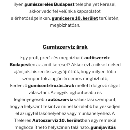
ilyen
gumiszerelés Budapest
telephelyet keresel,
akkor vedd fel velünk a kapcsolatot
elérhetőségeinken,
gumicsere 10. kerület
területén,
megbízhatóan.
Gumiszerviz árak
Egy profi, precíz és megbízható
autószerviz
Budapest
en az, amit keresel? Akkor ezt a cikket neked
ajánljuk, hiszen összegyűjtöttük, hogy milyen főbb
szempontok alapján érdemes megbízható,
kedvező
gumicentrírozás árak
mellett dolgozó céget
választani. Az egyik legfontosabb és
leglényegesebb
autószerviz
választási szempont,
hogy a helyszínt tekintve minél közelebb helyezkedjen
el az ügyfél lakóhelyéhez vagy munkahelyéhez. A
Tréleres
Autószerviz 10. kerület
ben egy remekül
megközelíthető helyszínen található,
gumijavítás