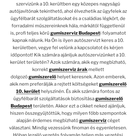
szervizünk a 10. kerültben egy közepes nagyságú
autójavítónak tekinthető, ahol élvezhetik az ügyfelek az
ügyfélbarát szolgáltatásokat és a családias légkört, de
forradalmi műszereinknek hála, márkától függetlenül
is, profi teljes körű
gumiszerviz Budapest
i folyamatot
kapnak nálunk. Ha Ön is ilyen autószervizt keres a 10.
kerületben, vegye fel velünk a kapcsolatot és kérjen
időpontot! Kik számára ajánljuk autószervizünket a 10.
kerület területén? Azok számára, akik egy megbízható,
korrekt
gumiszerviz árak
mellett
dolgozó
gumiszerelő
helyet keresnek. Azon emberek,
akik nem preferálják a rejtett költségeket
gumiszerelő
10. kerület
helyszínén. És akik számára fontos az
ügyfélbarát szolgáltatások biztosítása
gumiszerelő
Budapest
területén. Akkor ezt a cikket neked ajánljuk,
hiszen összegyűjtöttük, hogy milyen főbb szempontok
alapján érdemes megbízható
gumiszerviz
céget
választani. Mindig vezessünk finoman és egyenletesen.
Hóban lezajló vezetés folyamán teljen más vezetési