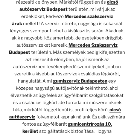
részesítik előnyben. Márkától független és
olcsó
autószerviz Budapest
területén, mi várjuk az
érdeklőket, kedvező
Mercedes szakszerviz
árak
mellett! A szerviz mérete, nagysága is sokaknál
lényeges szempont lehet a kiválasztás során. Akadnak,
akik a nagyobb, közismertebb, de esetekben drágább
autószervizeket keresik.
Mercedes Szakszerviz
Budapest
területén. Más személyek pedig kifejezetten
azt részesítik előnyben, ha jól ismerik az
autószervizben tevékenykedő személyeket, jobban
szeretik a kisebb autószervizek családias légkörét,
hangulatát. A mi
gumiszerviz Budapesten
egy
közepes nagyságú autójavítónak tekinthető, ahol
élvezhetik az ügyfelek az ügyfélbarát szolgáltatásokat
és a családias légkört, de forradalmi műszereinknek
hála, márkától függetlenül is, profi teljes körű,
olcsó
autószerviz
folyamatot kapnak nálunk. És akik számára
fontos az ügyfélbarát
gumicentrírozás 10.
kerület
szolgáltatások biztosítása. Hogyha