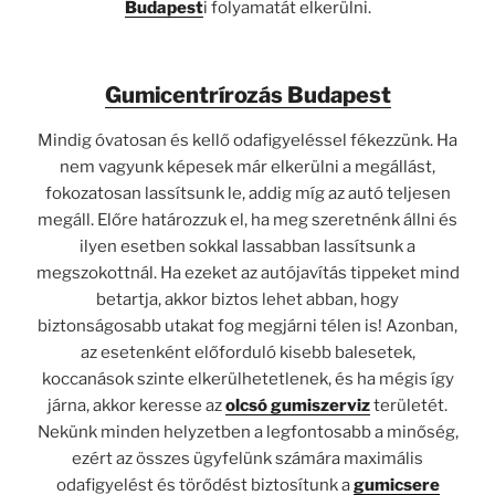
Budapest
i folyamatát elkerülni.
Gumicentrírozás Budapest
Mindig óvatosan és kellő odafigyeléssel fékezzünk. Ha
nem vagyunk képesek már elkerülni a megállást,
fokozatosan lassítsunk le, addig míg az autó teljesen
megáll. Előre határozzuk el, ha meg szeretnénk állni és
ilyen esetben sokkal lassabban lassítsunk a
megszokottnál. Ha ezeket az autójavítás tippeket mind
betartja, akkor biztos lehet abban, hogy
biztonságosabb utakat fog megjárni télen is! Azonban,
az esetenként előforduló kisebb balesetek,
koccanások szinte elkerülhetetlenek, és ha mégis így
járna, akkor keresse az
olcsó gumiszerviz
területét.
Nekünk minden helyzetben a legfontosabb a minőség,
ezért az összes ügyfelünk számára maximális
odafigyelést és törődést biztosítunk a
gumicsere