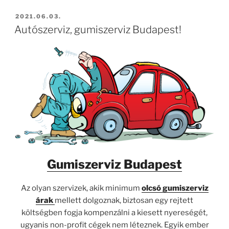
BEKÜLDVE:
2021.06.03.
Autószerviz, gumiszerviz Budapest!
Gumiszerviz Budapest
Az olyan szervizek, akik minimum
olcsó gumiszerviz
árak
mellett dolgoznak, biztosan egy rejtett
költségben fogja kompenzálni a kiesett nyereségét,
ugyanis non-profit cégek nem léteznek. Egyik ember