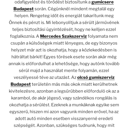
odafigyelést és törődést biztosítunk a
gumicsere
Budapest
során. Cégünknél mindent megtalál egy
helyen. Rengeteg időt és energiát takarítunk meg
Önnek és pénzt is. Mi lebonyolítjuk a sérült járművének
teljes biztosítási ügyintézését, hogy ne kelljen ezzel
foglalkoznia. A
Mercedes Szakszerviz
folyamata nem
csupán a külsőségek miatt lényeges, de egy bizonyos
helyzet már azt is okozhatja, hogy a közlekedésben is
hátráltat bárkit! Egyes törések esete során akár még
annak is előfordulhat a lehetősége, hogy autónk tovább
sérül majd a használat mente folyamán, ezzel
veszélyessé téve az utazást. Az
olcsó gumiszerviz
Budapest
területén más más okok miatt kerülhetnek
kivitelezésre, azonban a legsűrűbben előforduló ok az a
karambol, de akár jégeső, vagy szándékos rongálás is
okozhatja a sérülést. Ezeknek a munkáknak egyike sem
egyszerű, hiszen mi azon vagyunk minden erővel, ha az
adott autó minden esetben visszanyerné eredeti
szépségét. Azonban, szükséges tudnunk, hogy mit