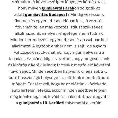
számukra. A következő igen lényeges kérdés az az,
hogy milyen
gumijavítás árak
on dolgozik az
adott
gumijavítás Budapest
? Mindig vezessünk
finoman és egyenletesen. Hóban lezajló vezetés
folyamán teljen más vezetési stílust szükséges
alkalmaznunk, amelyet rengetegen nem tudnak.
Minden berendezést egyenletesen és lassabban kell
alkalmazni.A legtöbb ember nem is sejti, de a gyors
változások azt okozhatják, hogy a gumi elveszíti a
tapadást. Ez akár addig is vezethet, hogy megcsúszunk
és kipörög a kerék. Mindig tartsuk a megfelelő követési
távolságot. Minden esetben hagyjunk ki legalább 2-3
autó hosszúságú helységet az előttünk menetelő autó
mögött. Ez azért kell, hogy ha az előttünk közlekedő
autó hirtelen lefékez, akkor minden esetben legyen
elég időnk megállni, továbbá a balesetet, azzal együtt
a
gumijavítás 10. kerület
i folyamatát elkerülni