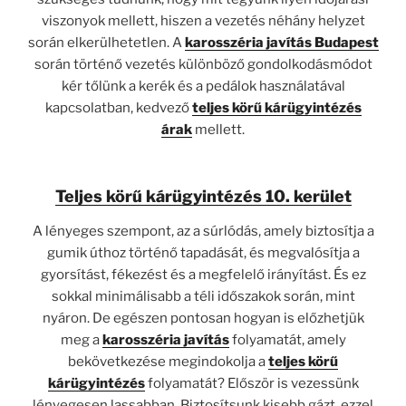
viszonyok mellett, hiszen a vezetés néhány helyzet
során elkerülhetetlen. A
karosszéria javítás Budapest
során történő vezetés különböző gondolkodásmódot
kér tőlünk a kerék és a pedálok használatával
kapcsolatban, kedvező
teljes körű kárügyintézés
árak
mellett.
Teljes körű kárügyintézés 10. kerület
A lényeges szempont, az a súrlódás, amely biztosítja a
gumik úthoz történő tapadását, és megvalósítja a
gyorsítást, fékezést és a megfelelő irányítást. És ez
sokkal minimálisabb a téli időszakok során, mint
nyáron. De egészen pontosan hogyan is előzhetjük
meg a
karosszéria javítás
folyamatát, amely
bekövetkezése megindokolja a
teljes körű
kárügyintézés
folyamatát? Először is vezessünk
lényegesen lassabban. Biztosítsunk kisebb gázt, ezzel