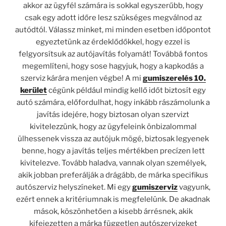
akkor az ügyfél számára is sokkal egyszerűbb, hogy
csak egy adott időre lesz szükséges megválnod az
autódtól. Válassz minket, mi minden esetben időpontot
egyeztetünk az érdeklődőkkel, hogy ezzel is
felgyorsítsuk az autójavítás folyamát! Továbbá fontos
megemlíteni, hogy sose hagyjuk, hogy a kapkodás a
szerviz kárára menjen végbe! A mi
gumiszerelés 10.
kerület
cégünk például mindig kellő időt biztosít egy
autó számára, előfordulhat, hogy inkább rászámolunk a
javítás idejére, hogy biztosan olyan szervizt
kivitelezzünk, hogy az ügyfeleink önbizalommal
ülhessenek vissza az autójuk mögé, biztosak legyenek
benne, hogy a javítás teljes mértékben precízen lett
kivitelezve. Tovább haladva, vannak olyan személyek,
akik jobban preferálják a drágább, de márka specifikus
autószerviz helyszíneket. Mi egy
gumiszerviz
vagyunk,
ezért ennek a kritériumnak is megfelelünk. De akadnak
mások, köszönhetően a kisebb árrésnek, akik
kifejezetten a márka független autószervizeket