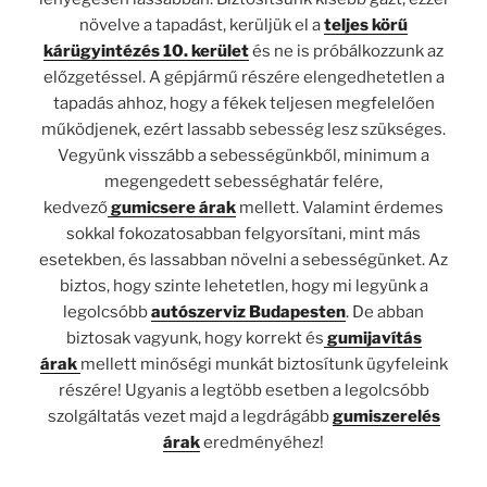
növelve a tapadást, kerüljük el a
teljes körű
kárügyintézés 10. kerület
és ne is próbálkozzunk az
előzgetéssel. A gépjármű részére elengedhetetlen a
tapadás ahhoz, hogy a fékek teljesen megfelelően
működjenek, ezért lassabb sebesség lesz szükséges.
Vegyünk visszább a sebességünkből, minimum a
megengedett sebességhatár felére,
kedvező
gumicsere árak
mellett. Valamint érdemes
sokkal fokozatosabban felgyorsítani, mint más
esetekben, és lassabban növelni a sebességünket. Az
biztos, hogy szinte lehetetlen, hogy mi legyünk a
legolcsóbb
autószerviz Budapesten
. De abban
biztosak vagyunk, hogy korrekt és
gumijavítás
árak
mellett minőségi munkát biztosítunk ügyfeleink
részére! Ugyanis a legtöbb esetben a legolcsóbb
szolgáltatás vezet majd a legdrágább
gumiszerelés
árak
eredményéhez!