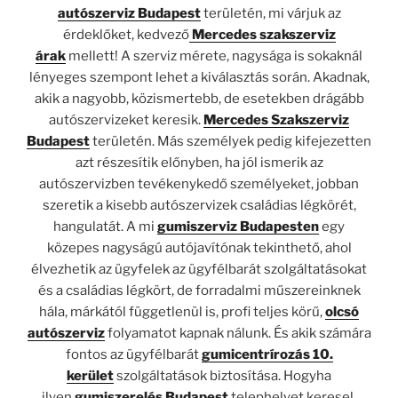
autószerviz Budapest
területén, mi várjuk az
érdeklőket, kedvező
Mercedes szakszerviz
árak
mellett! A szerviz mérete, nagysága is sokaknál
lényeges szempont lehet a kiválasztás során. Akadnak,
akik a nagyobb, közismertebb, de esetekben drágább
autószervizeket keresik.
Mercedes Szakszerviz
Budapest
területén. Más személyek pedig kifejezetten
azt részesítik előnyben, ha jól ismerik az
autószervizben tevékenykedő személyeket, jobban
szeretik a kisebb autószervizek családias légkörét,
hangulatát. A mi
gumiszerviz Budapesten
egy
közepes nagyságú autójavítónak tekinthető, ahol
élvezhetik az ügyfelek az ügyfélbarát szolgáltatásokat
és a családias légkört, de forradalmi műszereinknek
hála, márkától függetlenül is, profi teljes körű,
olcsó
autószerviz
folyamatot kapnak nálunk. És akik számára
fontos az ügyfélbarát
gumicentrírozás 10.
kerület
szolgáltatások biztosítása. Hogyha
ilyen
gumiszerelés Budapest
telephelyet keresel,