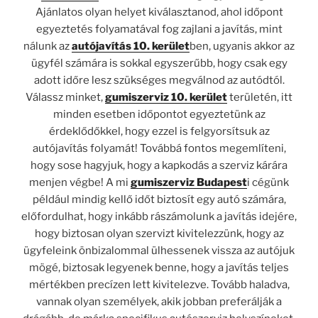
Ajánlatos olyan helyet kiválasztanod, ahol időpont
egyeztetés folyamatával fog zajlani a javítás, mint
nálunk az
autójavítás 10. kerület
ben, ugyanis akkor az
ügyfél számára is sokkal egyszerűbb, hogy csak egy
adott időre lesz szükséges megválnod az autódtól.
Válassz minket,
gumiszerviz 10. kerület
területén, itt
minden esetben időpontot egyeztetünk az
érdeklődőkkel, hogy ezzel is felgyorsítsuk az
autójavítás folyamát! Továbbá fontos megemlíteni,
hogy sose hagyjuk, hogy a kapkodás a szerviz kárára
menjen végbe! A mi
gumiszerviz Budapest
i cégünk
például mindig kellő időt biztosít egy autó számára,
előfordulhat, hogy inkább rászámolunk a javítás idejére,
hogy biztosan olyan szervizt kivitelezzünk, hogy az
ügyfeleink önbizalommal ülhessenek vissza az autójuk
mögé, biztosak legyenek benne, hogy a javítás teljes
mértékben precízen lett kivitelezve. Tovább haladva,
vannak olyan személyek, akik jobban preferálják a