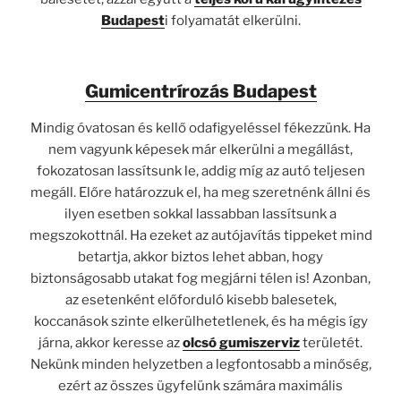
Budapest
i folyamatát elkerülni.
Gumicentrírozás Budapest
Mindig óvatosan és kellő odafigyeléssel fékezzünk. Ha
nem vagyunk képesek már elkerülni a megállást,
fokozatosan lassítsunk le, addig míg az autó teljesen
megáll. Előre határozzuk el, ha meg szeretnénk állni és
ilyen esetben sokkal lassabban lassítsunk a
megszokottnál. Ha ezeket az autójavítás tippeket mind
betartja, akkor biztos lehet abban, hogy
biztonságosabb utakat fog megjárni télen is! Azonban,
az esetenként előforduló kisebb balesetek,
koccanások szinte elkerülhetetlenek, és ha mégis így
járna, akkor keresse az
olcsó gumiszerviz
területét.
Nekünk minden helyzetben a legfontosabb a minőség,
ezért az összes ügyfelünk számára maximális