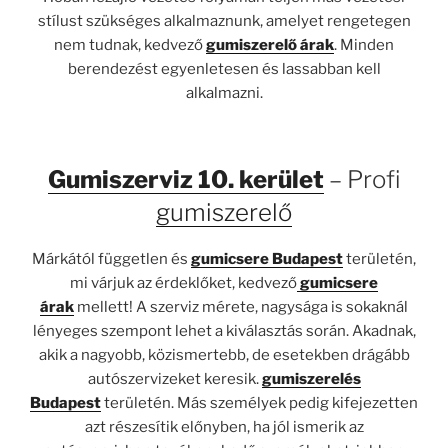
stílust szükséges alkalmaznunk, amelyet rengetegen
nem tudnak, kedvező
gumiszerelő árak
. Minden
berendezést egyenletesen és lassabban kell
alkalmazni.
Gumiszerviz 10. kerület
– Profi
gumiszerelő
Márkától független és
gumicsere Budapest
területén,
mi várjuk az érdeklőket, kedvező
gumicsere
árak
mellett! A szerviz mérete, nagysága is sokaknál
lényeges szempont lehet a kiválasztás során. Akadnak,
akik a nagyobb, közismertebb, de esetekben drágább
autószervizeket keresik.
gumiszerelés
Budapest
területén. Más személyek pedig kifejezetten
azt részesítik előnyben, ha jól ismerik az