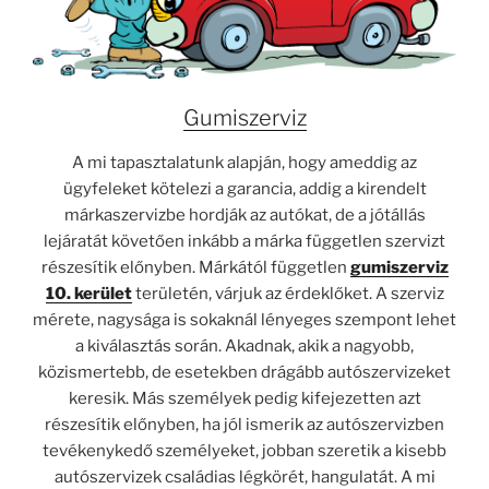
Gumiszerviz
A mi tapasztalatunk alapján, hogy ameddig az
ügyfeleket kötelezi a garancia, addig a kirendelt
márkaszervizbe hordják az autókat, de a jótállás
lejáratát követően inkább a márka független szervizt
részesítik előnyben. Márkától független
gumiszerviz
10. kerület
területén, várjuk az érdeklőket. A szerviz
mérete, nagysága is sokaknál lényeges szempont lehet
a kiválasztás során. Akadnak, akik a nagyobb,
közismertebb, de esetekben drágább autószervizeket
keresik. Más személyek pedig kifejezetten azt
részesítik előnyben, ha jól ismerik az autószervizben
tevékenykedő személyeket, jobban szeretik a kisebb
autószervizek családias légkörét, hangulatát. A mi