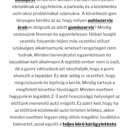
idetalálnak az ügyfeleink, a parkolás és a közlekedés
sem okoz problémákat számukra. A következő igen
lényeges kérdés az az, hogy milyen
autószerviz
árak
on dolgozik az adott
gumiszerviz
? Mindig
vezessünk finoman és egyenletesen. Hóban lezajló
vezetés folyamán teljen más vezetési stílust
szükséges alkalmaznunk, amelyet rengetegen nem
tudnak. Minden berendezést egyenletesen és
lassabban kell alkalmazni.A legtöbb ember nem is sejti,
de a gyors változások azt okozhatják, hogy a gumi
elveszíti a tapadást. Ez akár addig is vezethet, hogy
megcsúszunk és kipörög a kerék. Mindig tartsuk a
megfelelő követési távolságot. Minden esetben
hagyjunk ki legalább 2-3 autó hosszúságú helységet az
előttünk menetelő autó mögött. Ez azért kell, hogy ha
az előttünk közlekedő autó hirtelen lefékez, akkor
minden esetben legyen elég időnk megállni, továbbá a
balesetet, azzal együtt a
teljes körű kárügyintézés