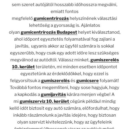
sem szeret autójától hosszabb időhosszra megválni,
emiatt fontos
megfelelő
gumicentrírozás
helyszínének választási
lehetőség a gyorsaság is. Ajánlatos
olyan
gumicentrírozás Budapest
helyet kiválasztanod,
ahol időpont egyeztetés folyamatával fog zajlani a
javítás, ugyanis akkor az ügyfél számára is sokkal
egyszerűbb, hogy csak egy adott időre lesz szükséges
megválnod az autódtól. Válassz minket,
gumiszerelés
10. kerület
területén, mi minden esetben időpontot
egyeztetünk az érdeklődőkkel, hogy ezzel is
felgyorsítsuk a
gumiszerelés
és
gumicsere
folyamát!
Továbbá fontos megemlíteni, hogy sose hagyjuk, hogy
a kapkodás a
gumijavítás
kárára menjen végbe! A
mi
gumiszerviz 10. kerület
cégünk például mindig
kellő időt biztosít egy autó számára, előfordulhat, hogy
inkább rászámolunk a javítás idejére, hogy biztosan
olyan szervizt kivitelezzünk, hogy az ügyfeleink
önbizalommal ülhessenek vissza az autójuk mögé,