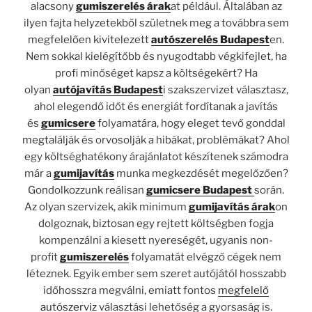
alacsony
gumiszerelés árak
at például. Általában az
ilyen fajta helyzetekből születnek meg a továbbra sem
megfelelően kivitelezett
autószerelés Budapest
en.
Nem sokkal kielégítőbb és nyugodtabb végkifejlet, ha
profi minőséget kapsz a költségekért? Ha
olyan
autójavítás Budapest
i szakszervizet választasz,
ahol elegendő időt és energiát fordítanak a javítás
és
gumicsere
folyamatára, hogy eleget tevő gonddal
megtalálják és orvosolják a hibákat, problémákat? Ahol
egy költséghatékony árajánlatot készítenek számodra
már a
gumijavítás
munka megkezdését megelőzően?
Gondolkozzunk reálisan
gumicsere Budapest
során.
Az olyan szervizek, akik minimum
gumijavítás árak
on
dolgoznak, biztosan egy rejtett költségben fogja
kompenzálni a kiesett nyereségét, ugyanis non-
profit
gumiszerelés
folyamatát elvégző cégek nem
léteznek. Egyik ember sem szeret autójától hosszabb
időhosszra megválni, emiatt fontos
megfelelő
autószerviz
választási lehetőség a gyorsaság is.