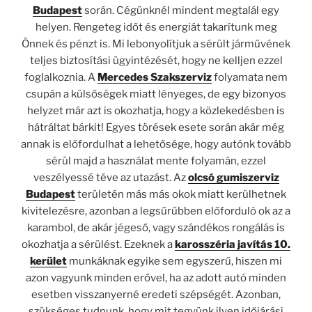
Budapest
során. Cégünknél mindent megtalál egy
helyen. Rengeteg időt és energiát takarítunk meg
Önnek és pénzt is. Mi lebonyolítjuk a sérült járművének
teljes biztosítási ügyintézését, hogy ne kelljen ezzel
foglalkoznia. A
Mercedes Szakszerviz
folyamata nem
csupán a külsőségek miatt lényeges, de egy bizonyos
helyzet már azt is okozhatja, hogy a közlekedésben is
hátráltat bárkit! Egyes törések esete során akár még
annak is előfordulhat a lehetősége, hogy autónk tovább
sérül majd a használat mente folyamán, ezzel
veszélyessé téve az utazást. Az
olcsó gumiszerviz
Budapest
területén más más okok miatt kerülhetnek
kivitelezésre, azonban a legsűrűbben előforduló ok az a
karambol, de akár jégeső, vagy szándékos rongálás is
okozhatja a sérülést. Ezeknek a
karosszéria javítás 10.
kerület
munkáknak egyike sem egyszerű, hiszen mi
azon vagyunk minden erővel, ha az adott autó minden
esetben visszanyerné eredeti szépségét. Azonban,
szükséges tudnunk, hogy mit tegyünk ilyen időjárási