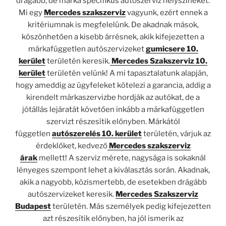
drágább, de márka specifikus autószerviz helyszíneket.
Mi egy
Mercedes szakszerviz
vagyunk, ezért ennek a
kritériumnak is megfelelünk. De akadnak mások,
köszönhetően a kisebb árrésnek, akik kifejezetten a
márkafüggetlen autószervizeket
gumicsere 10.
kerület
területén keresik.
Mercedes Szakszerviz 10.
kerület
területén velünk! A mi tapasztalatunk alapján,
hogy ameddig az ügyfeleket kötelezi a garancia, addig a
kirendelt márkaszervizbe hordják az autókat, de a
jótállás lejáratát követően inkább a márkafüggetlen
szervizt részesítik előnyben. Márkától
független
autószerelés 10. kerület
területén, várjuk az
érdeklőket, kedvező
Mercedes szakszerviz
árak
mellett! A szerviz mérete, nagysága is sokaknál
lényeges szempont lehet a kiválasztás során. Akadnak,
akik a nagyobb, közismertebb, de esetekben drágább
autószervizeket keresik.
Mercedes Szakszerviz
Budapest
területén. Más személyek pedig kifejezetten
azt részesítik előnyben, ha jól ismerik az