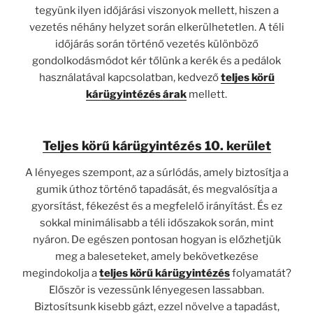
tegyünk ilyen időjárási viszonyok mellett, hiszen a
vezetés néhány helyzet során elkerülhetetlen. A téli
időjárás során történő vezetés különböző
gondolkodásmódot kér tőlünk a kerék és a pedálok
használatával kapcsolatban, kedvező
teljes körű
kárügyintézés árak
mellett.
Teljes körű kárügyintézés 10. kerület
A lényeges szempont, az a súrlódás, amely biztosítja a
gumik úthoz történő tapadását, és megvalósítja a
gyorsítást, fékezést és a megfelelő irányítást. És ez
sokkal minimálisabb a téli időszakok során, mint
nyáron. De egészen pontosan hogyan is előzhetjük
meg a baleseteket, amely bekövetkezése
megindokolja a
teljes körű kárügyintézés
folyamatát?
Először is vezessünk lényegesen lassabban.
Biztosítsunk kisebb gázt, ezzel növelve a tapadást,