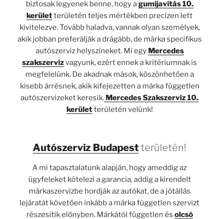
biztosak legyenek benne, hogy a
gumijavítás 10.
kerület
területén teljes mértékben precízen lett
kivitelezve. Tovább haladva, vannak olyan személyek,
akik jobban preferálják a drágább, de márka specifikus
autószerviz helyszíneket. Mi egy
Mercedes
szakszerviz
vagyunk, ezért ennek a kritériumnak is
megfelelünk. De akadnak mások, köszönhetően a
kisebb árrésnek, akik kifejezetten a márka független
autószervizeket keresik.
Mercedes Szakszerviz 10.
kerület
területén velünk!
Autószerviz Budapest
területén!
A mi tapasztalatunk alapján, hogy ameddig az
ügyfeleket kötelezi a garancia, addig a kirendelt
márkaszervizbe hordják az autókat, de a jótállás
lejáratát követően inkább a márka független szervizt
részesítik előnyben. Márkától független és
olcsó