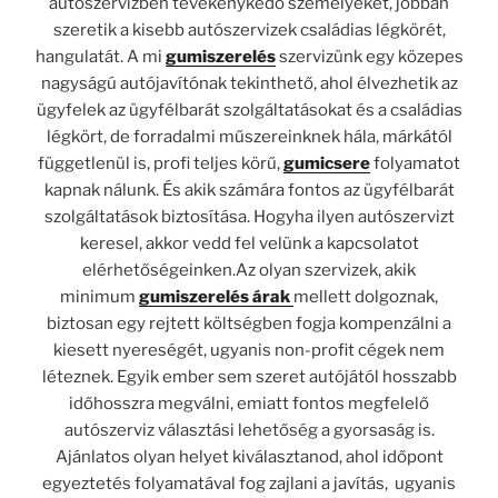
autószervizben tevékenykedő személyeket, jobban
szeretik a kisebb autószervizek családias légkörét,
hangulatát. A mi
gumiszerelés
szervizünk egy közepes
nagyságú autójavítónak tekinthető, ahol élvezhetik az
ügyfelek az ügyfélbarát szolgáltatásokat és a családias
légkört, de forradalmi műszereinknek hála, márkától
függetlenül is, profi teljes körű,
gumicsere
folyamatot
kapnak nálunk. És akik számára fontos az ügyfélbarát
szolgáltatások biztosítása. Hogyha ilyen autószervizt
keresel, akkor vedd fel velünk a kapcsolatot
elérhetőségeinken.Az olyan szervizek, akik
minimum
gumiszerelés árak
mellett dolgoznak,
biztosan egy rejtett költségben fogja kompenzálni a
kiesett nyereségét, ugyanis non-profit cégek nem
léteznek. Egyik ember sem szeret autójától hosszabb
időhosszra megválni, emiatt fontos megfelelő
autószerviz választási lehetőség a gyorsaság is.
Ajánlatos olyan helyet kiválasztanod, ahol időpont
egyeztetés folyamatával fog zajlani a javítás, ugyanis