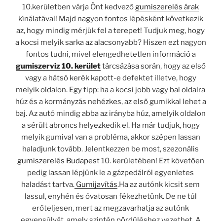
10.kerületben várja Önt kedvező
gumiszerelés árak
kínálatával! Majd nagyon fontos lépésként következik
az, hogy mindig mérjük fel a terepet! Tudjuk meg, hogy
a kocsi melyik sarka az alacsonyabb? Hiszen ezt nagyon
fontos tudni, mivel elengedhetetlen információ a
gumiszerviz 10. kerület
tárcsázása során, hogy az első
vagy a hátsó kerék kapott-e defektet illetve, hogy
melyik oldalon. Egy tipp: ha a kocsi jobb vagy bal oldalra
húz és a kormányzás nehézkes, az első gumikkal lehet a
baj. Az autó mindig abba az irányba húz, amelyik oldalon
a sérült abroncs helyezkedik el. Ha már tudjuk, hogy
melyik gumival van a probléma, akkor szépen lassan
haladjunk tovább. Jelentkezzen be most, szezonális
gumiszerelés Budapest
10. kerületében! Ezt követően
pedig lassan lépjünk le a gázpedálról egyenletes
haladást tartva.
Gumijavítás
.Ha az autónk kicsit sem
lassul, enyhén és óvatosan fékezhetünk. De ne túl
erőteljesen, mert az megzavarhatja az autónk
egyensúlyát, amely szintén pördüléshez vezethet. A