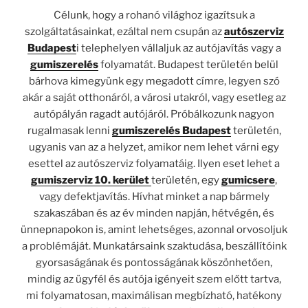
Célunk, hogy a rohanó világhoz igazítsuk a
szolgáltatásainkat, ezáltal nem csupán az
autószerviz
Budapest
i telephelyen vállaljuk az autójavítás vagy a
gumiszerelés
folyamatát. Budapest területén belül
bárhova kimegyünk egy megadott címre, legyen szó
akár a saját otthonáról, a városi utakról, vagy esetleg az
autópályán ragadt autójáról. Próbálkozunk nagyon
rugalmasak lenni
gumiszerelés Budapest
területén,
ugyanis van az a helyzet, amikor nem lehet várni egy
esettel az autószerviz folyamatáig. Ilyen eset lehet a
gumiszerviz 10. kerület
területén, egy
gumicsere
,
vagy defektjavítás. Hívhat minket a nap bármely
szakaszában és az év minden napján, hétvégén, és
ünnepnapokon is, amint lehetséges, azonnal orvosoljuk
a problémáját. Munkatársaink szaktudása, beszállítóink
gyorsaságának és pontosságának köszönhetően,
mindig az ügyfél és autója igényeit szem előtt tartva,
mi folyamatosan, maximálisan megbízható, hatékony