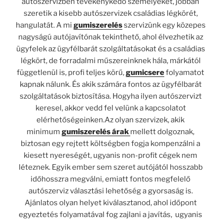
autószervizben tevékenykedő személyeket, jobban
szeretik a kisebb autószervizek családias légkörét,
hangulatát. A mi
gumiszerelés
szervizünk egy közepes
nagyságú autójavítónak tekinthető, ahol élvezhetik az
ügyfelek az ügyfélbarát szolgáltatásokat és a családias
légkört, de forradalmi műszereinknek hála, márkától
függetlenül is, profi teljes körű,
gumicsere
folyamatot
kapnak nálunk. És akik számára fontos az ügyfélbarát
szolgáltatások biztosítása. Hogyha ilyen autószervizt
keresel, akkor vedd fel velünk a kapcsolatot
elérhetőségeinken.Az olyan szervizek, akik
minimum
gumiszerelés árak
mellett dolgoznak,
biztosan egy rejtett költségben fogja kompenzálni a
kiesett nyereségét, ugyanis non-profit cégek nem
léteznek. Egyik ember sem szeret autójától hosszabb
időhosszra megválni, emiatt fontos megfelelő
autószerviz választási lehetőség a gyorsaság is.
Ajánlatos olyan helyet kiválasztanod, ahol időpont
egyeztetés folyamatával fog zajlani a javítás, ugyanis