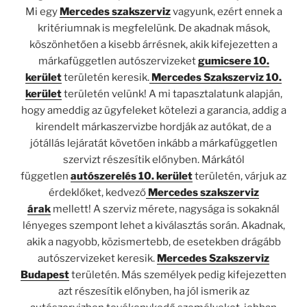
Mi egy
Mercedes szakszerviz
vagyunk, ezért ennek a
kritériumnak is megfelelünk. De akadnak mások,
köszönhetően a kisebb árrésnek, akik kifejezetten a
márkafüggetlen autószervizeket
gumicsere 10.
kerület
területén keresik.
Mercedes Szakszerviz 10.
kerület
területén velünk! A mi tapasztalatunk alapján,
hogy ameddig az ügyfeleket kötelezi a garancia, addig a
kirendelt márkaszervizbe hordják az autókat, de a
jótállás lejáratát követően inkább a márkafüggetlen
szervizt részesítik előnyben. Márkától
független
autószerelés 10. kerület
területén, várjuk az
érdeklőket, kedvező
Mercedes szakszerviz
árak
mellett! A szerviz mérete, nagysága is sokaknál
lényeges szempont lehet a kiválasztás során. Akadnak,
akik a nagyobb, közismertebb, de esetekben drágább
autószervizeket keresik.
Mercedes Szakszerviz
Budapest
területén. Más személyek pedig kifejezetten
azt részesítik előnyben, ha jól ismerik az