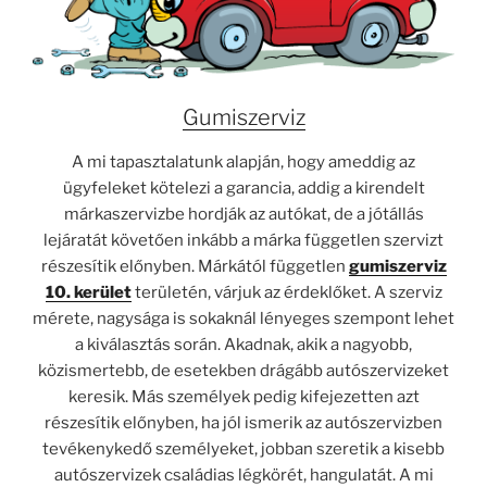
Gumiszerviz
A mi tapasztalatunk alapján, hogy ameddig az
ügyfeleket kötelezi a garancia, addig a kirendelt
márkaszervizbe hordják az autókat, de a jótállás
lejáratát követően inkább a márka független szervizt
részesítik előnyben. Márkától független
gumiszerviz
10. kerület
területén, várjuk az érdeklőket. A szerviz
mérete, nagysága is sokaknál lényeges szempont lehet
a kiválasztás során. Akadnak, akik a nagyobb,
közismertebb, de esetekben drágább autószervizeket
keresik. Más személyek pedig kifejezetten azt
részesítik előnyben, ha jól ismerik az autószervizben
tevékenykedő személyeket, jobban szeretik a kisebb
autószervizek családias légkörét, hangulatát. A mi