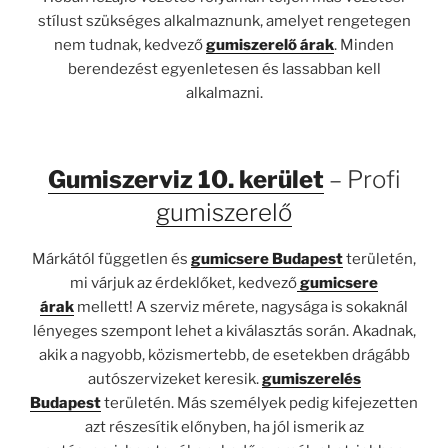
stílust szükséges alkalmaznunk, amelyet rengetegen
nem tudnak, kedvező
gumiszerelő árak
. Minden
berendezést egyenletesen és lassabban kell
alkalmazni.
Gumiszerviz 10. kerület
– Profi
gumiszerelő
Márkától független és
gumicsere Budapest
területén,
mi várjuk az érdeklőket, kedvező
gumicsere
árak
mellett! A szerviz mérete, nagysága is sokaknál
lényeges szempont lehet a kiválasztás során. Akadnak,
akik a nagyobb, közismertebb, de esetekben drágább
autószervizeket keresik.
gumiszerelés
Budapest
területén. Más személyek pedig kifejezetten
azt részesítik előnyben, ha jól ismerik az