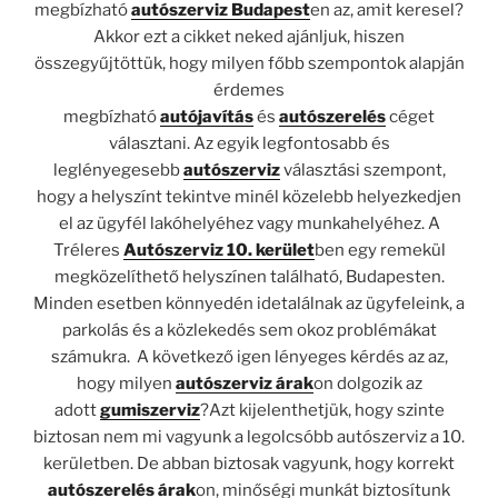
megbízható
autószerviz Budapest
en az, amit keresel?
Akkor ezt a cikket neked ajánljuk, hiszen
összegyűjtöttük, hogy milyen főbb szempontok alapján
érdemes
megbízható
autójavítás
és
autószerelés
céget
választani. Az egyik legfontosabb és
leglényegesebb
autószerviz
választási szempont,
hogy a helyszínt tekintve minél közelebb helyezkedjen
el az ügyfél lakóhelyéhez vagy munkahelyéhez. A
Tréleres
Autószerviz 10. kerület
ben egy remekül
megközelíthető helyszínen található, Budapesten.
Minden esetben könnyedén idetalálnak az ügyfeleink, a
parkolás és a közlekedés sem okoz problémákat
számukra. A következő igen lényeges kérdés az az,
hogy milyen
autószerviz árak
on dolgozik az
adott
gumiszerviz
?Azt kijelenthetjük, hogy szinte
biztosan nem mi vagyunk a legolcsóbb autószerviz a 10.
kerületben. De abban biztosak vagyunk, hogy korrekt
autószerelés árak
on, minőségi munkát biztosítunk