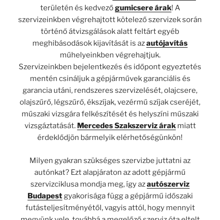
területén és kedvező
gumicsere árak
! A
szervizeinkben végrehajtott kötelező szervizek során
történő átvizsgálások alatt feltárt egyéb
meghibásodások kijavítását is az
autójavítás
műhelyeinkben végrehajtjuk.
Szervizeinkben bejelentkezés és időpont egyeztetés
mentén csináljuk a gépjárművek garanciális és
garancia utáni, rendszeres szervizelését, olajcsere,
olajszűrő, légszűrő, ékszíjak, vezérmű szíjak cseréjét,
műszaki vizsgára felkészítését és helyszíni műszaki
vizsgáztatását.
Mercedes Szakszerviz árak
miatt
érdeklődjön bármelyik elérhetőségünkön!
Milyen gyakran szükséges szervizbe juttatni az
autónkat? Ezt alapjáraton az adott gépjármű
szervizciklusa mondja meg, így az
autószerviz
Budapest
gyakorisága függ a gépjármű időszaki
futásteljesítményétől, vagyis attól, hogy mennyit
megyünk vele, továbbá a megelőző szerviz óta eltelt