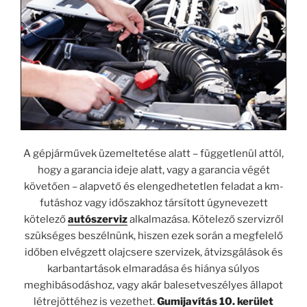
A gépjárművek üzemeltetése alatt – függetlenül attól,
hogy a garancia ideje alatt, vagy a garancia végét
követően – alapvető és elengedhetetlen feladat a km-
futáshoz vagy időszakhoz társított úgynevezett
kötelező
autószerviz
alkalmazása. Kötelező szervizről
szükséges beszélnünk, hiszen ezek során a megfelelő
időben elvégzett olajcsere szervizek, átvizsgálások és
karbantartások elmaradása és hiánya súlyos
meghibásodáshoz, vagy akár balesetveszélyes állapot
létrejöttéhez is vezethet.
Gumijavítás 10. kerület