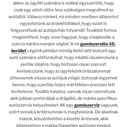
akkor az ügyfél számára is sokkal egyszerűbb, hogy
csak egy adott időre lesz szükséges megválnod az
autódtól. Válassz minket, mi minden esetben időpontot
egyeztetünk az érdeklődőkkel, hogy ezzel is
felgyorsítsuk az autójavítás folyamát! Továbbá fontos
megemlíteni, hogy sose hagyjuk, hogy a kapkodás a
szerviz kárára menjen végbe! A mi
gumiszerelés 10.
kerület
cégünk például mindig kellő időt biztosít egy
autó számára, előfordulhat, hogy inkább rászámolunk a
javítás idejére, hogy biztosan olyan szervizt
kivitelezzünk, hogy az ügyfeleink önbizalommal
ülhessenek vissza az autójuk mögé, biztosak legyenek
benne, hogy a javítás teljes mértékben precízen lett
kivitelezve. Tovább haladva, vannak olyan személyek,
akik jobban preferálják a drágább, de márka specifikus
autószerviz helyszíneket. Mi egy
gumiszerviz
vagyunk,
ezért ennek a kritériumnak is megfelelünk. De akadnak
mások, köszönhetően a kisebb árrésnek, akik
kifejezetten a márka független autószervizeket