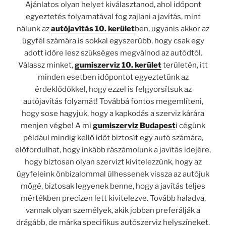
Ajánlatos olyan helyet kiválasztanod, ahol időpont
egyeztetés folyamatával fog zajlani a javítás, mint
nálunk az
autójavítás 10. kerület
ben, ugyanis akkor az
ügyfél számára is sokkal egyszerűbb, hogy csak egy
adott időre lesz szükséges megválnod az autódtól.
Válassz minket,
gumiszerviz 10. kerület
területén, itt
minden esetben időpontot egyeztetünk az
érdeklődőkkel, hogy ezzel is felgyorsítsuk az
autójavítás folyamát! Továbbá fontos megemlíteni,
hogy sose hagyjuk, hogy a kapkodás a szerviz kárára
menjen végbe! A mi
gumiszerviz Budapest
i cégünk
például mindig kellő időt biztosít egy autó számára,
előfordulhat, hogy inkább rászámolunk a javítás idejére,
hogy biztosan olyan szervizt kivitelezzünk, hogy az
ügyfeleink önbizalommal ülhessenek vissza az autójuk
mögé, biztosak legyenek benne, hogy a javítás teljes
mértékben precízen lett kivitelezve. Tovább haladva,
vannak olyan személyek, akik jobban preferálják a
drágább, de márka specifikus autószerviz helyszíneket.