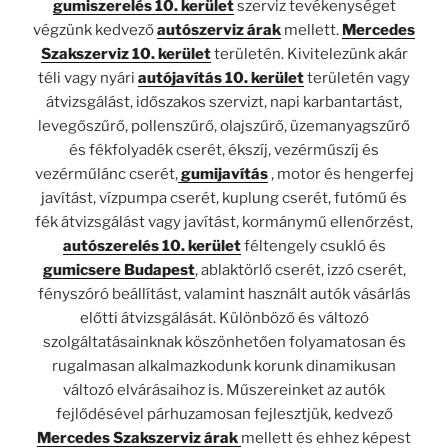
gumiszerelés 10. kerület
szerviz tevékenységet
végzünk kedvező
autószerviz árak
mellett.
Mercedes
Szakszerviz 10. kerület
területén. Kivitelezünk akár
téli vagy nyári
autójavítás 10. kerület
területén vagy
átvizsgálást, időszakos szervizt, napi karbantartást,
levegőszűrő, pollenszűrő, olajszűrő, üzemanyagszűrő
és fékfolyadék cserét, ékszíj, vezérműszíj és
vezérműlánc cserét,
gumijavítás
, motor és hengerfej
javítást, vízpumpa cserét, kuplung cserét, futómű és
fék átvizsgálást vagy javítást, kormánymű ellenőrzést,
autószerelés 10. kerület
féltengely csukló és
gumicsere Budapest
, ablaktörlő cserét, izzó cserét,
fényszóró beállítást, valamint használt autók vásárlás
előtti átvizsgálását. Különböző és változó
szolgáltatásainknak köszönhetően folyamatosan és
rugalmasan alkalmazkodunk korunk dinamikusan
változó elvárásaihoz is. Műszereinket az autók
fejlődésével párhuzamosan fejlesztjük, kedvező
Mercedes Szakszerviz árak
mellett és ehhez képest