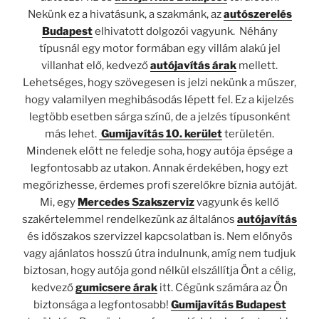
Nekünk ez a hivatásunk, a szakmánk, az
autószerelés
Budapest
elhivatott dolgozói vagyunk. Néhány
típusnál egy motor formában egy villám alakú jel
villanhat elő, kedvező
autójavítás árak
mellett.
Lehetséges, hogy szövegesen is jelzi nekünk a műszer,
hogy valamilyen meghibásodás lépett fel. Ez a kijelzés
legtöbb esetben sárga színű, de a jelzés típusonként
más lehet.
Gumijavítás 10. kerület
területén.
Mindenek előtt ne feledje soha, hogy autója épsége a
legfontosabb az utakon. Annak érdekében, hogy ezt
megőrizhesse, érdemes profi szerelőkre bíznia autóját.
Mi, egy
Mercedes Szakszerviz
vagyunk és kellő
szakértelemmel rendelkezünk az általános
autójavítás
és időszakos szervizzel kapcsolatban is. Nem előnyös
vagy ajánlatos hosszú útra indulnunk, amíg nem tudjuk
biztosan, hogy autója gond nélkül elszállítja Önt a célig,
kedvező
gumicsere árak
itt. Cégünk számára az Ön
biztonsága a legfontosabb!
Gumijavítás Budapest