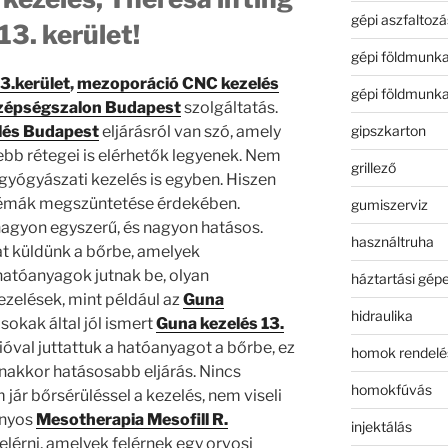
gépi aszfaltozá
13. kerület!
gépi földmunk
3.kerület
,
mezoporáció CNC kezelés
gépi földmunk
zépségszalon Budapest
szolgáltatás.
gipszkarton
lés Budapest
eljárásról van szó, amely
ebb rétegei is elérhetők legyenek. Nem
grillező
yógyászati kezelés is egyben. Hiszen
lémák megszüntetése érdekében.
gumiszerviz
agyon egyszerű, és nagyon hatásos.
használtruha
t küldünk a bőrbe, amelyek
hatóanyagok jutnak be, olyan
háztartási gép
ezelések, mint például az
Guna
hidraulika
okak által jól ismert
Guna kezelés 13.
ióval juttattuk a hatóanyagot a bőrbe, ez
homok rendelé
nakkor hatásosabb eljárás. Nincs
homokfúvás
jár bőrsérüléssel a kezelés, nem viseli
ányos
Mesotherapia Mesofill R.
injektálás
érni, amelyek felérnek egy orvosi