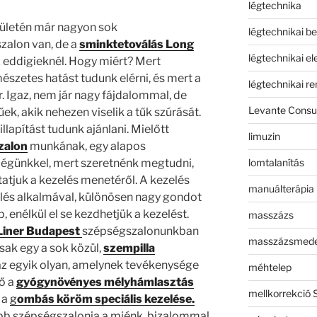
légtechnika
ületén már nagyon sok
légtechnikai b
zalon van, de a
sminktetoválás Long
légtechnikai e
 eddigieknél. Hogy miért? Mert
szetes hatást tudunk elérni, és mert a
légtechnikai r
 Igaz, nem jár nagy fájdalommal, de
Levante Consul
k, akik nehezen viselik a tűk szúrását.
lapítást tudunk ajánlani. Mielőtt
limuzin
zalon
munkának, egy alapos
lomtalanítás
égünkkel, mert szeretnénk megtudni,
tatjuk a kezelés menetéről. A kezelés
manuálterápia
lés alkalmával, különösen nagy gondot
p, enélkül el se kezdhetjük a kezelést.
masszázs
Liner Budapest
szépségszalonunkban
masszázsmed
sak egy a sok közül,
szempilla
 az egyik olyan, amelynek tevékenysége
méhtelep
tő a
gyógynövényes mélyhámlasztás
mellkorrekció 
 a
g
ombás köröm speciális kezelése.
bb szépségszalonja a miénk, bizalommal