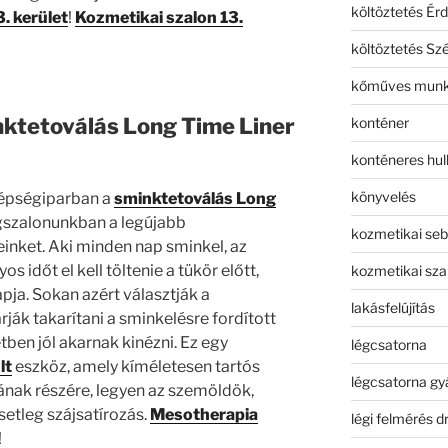
költöztetés Érd
3. kerület
!
Kozmetikai szalon 13.
költöztetés Sz
kőműves mun
inktetoválás Long Time Liner
konténer
konténeres hull
könyvelés
zépségiparban a
sminktetoválás Long
szalonunkban a legújabb
kozmetikai seb
nket. Aki minden nap sminkel, az
s időt el kell töltenie a tükör előtt,
kozmetikai sza
ja. Sokan azért választják a
lakásfelújítás
ják takarítani a sminkelésre fordított
tben jól akarnak kinézni. Ez egy
légcsatorna
lt
eszköz, amely kíméletesen tartós
légcsatorna gy
ának részére, legyen az szemöldök,
setleg szájsatírozás.
Mesotherapia
légi felmérés d
!