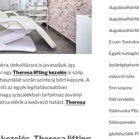
duguláselhárít
duguláselhárít
duguláselhárít
Ecom Testvér
Egyéb kategóri
épületgépészet
a, dekoltázsra is javasoljuk, így
ár egy
Theresa lifting kezelés
is szép
esküvői ruha
használat során szinte új bőrt kapunk. A
urló az egyik leghatásosabban
finn szauna
nagy százalékban tartalmaz ásványi
föld rendelés
atva elérik a kedvező hatást.
Theresa
földmunka Péc
fűtésszerelés
gázkészülék Pi
ezelés, Theresa lifting