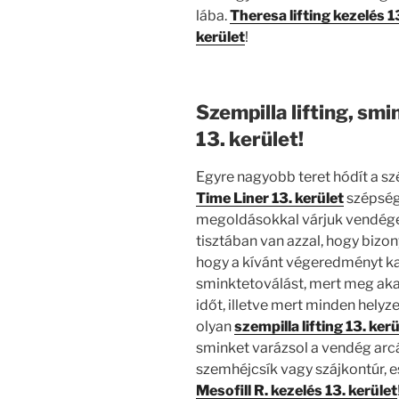
lába.
Theresa lifting kezelés 1
kerület
!
Szempilla lifting, sm
13. kerület!
Egyre nagyobb teret hódít a s
Time Liner 13. kerület
szépség
megoldásokkal várjuk vendégei
tisztában van azzal, hogy bizonyo
hogy a kívánt végeredményt kap
sminktetoválást, mert meg akar
időt, illetve mert minden helyze
olyan
szempilla lifting 13. kerü
sminket varázsol a vendég arc
szemhéjcsík vagy szájkontúr, e
Mesofill R. kezelés 13. kerület