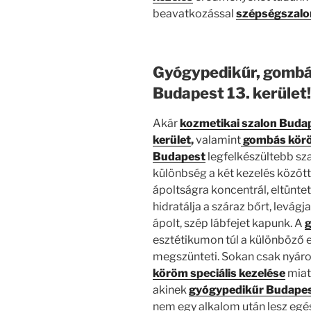
beavatkozással
szépségszalon
Gyógypedikűr, gombás
Budapest 13. kerület!
Akár
kozmetikai szalon Buda
kerület
,
valamint
gombás köröm
Budapest
legfelkészültebb sz
különbség a két kezelés között
ápoltságra koncentrál, eltünte
hidratálja a száraz bőrt, levág
ápolt, szép lábfejet kapunk. A
g
esztétikumon túl a különböző 
megszünteti. Sokan csak nyáron
köröm speciális kezelése
miatt
akinek
gyógypedikűr Budape
nem egy alkalom után lesz eg