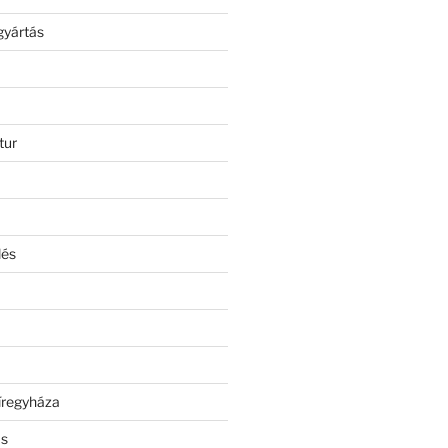
gyártás
tur
lés
íregyháza
ás