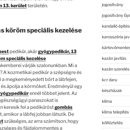
jogosítvány
 13. kerület
területén.
jogosítvány Gy
kandalló építés
 köröm speciális kezelése
karosszéria jav
kártevőmentes
pest
pedikűr, akár
gyógypedikűr, 13
kazán javítás
 speciális kezelése
akemberei várják szalonunkban. Mi a
kazán szerelés
? A kozmetikai pedikűr a szépségre és
ti a megkeményedett bőrt a lábfejen,
kcr daru
ja és ápolja a körmöket. Eredményül egy
készházak
yógypedikűr
ennél többet jelent. Az
egészségügyi panaszokat is
klíma
 keresik fel a pedikűröst
gombás
klíma telepítés
, amikor a lábfej jobban látszik. De
st
szükséges, az arra számítson, hogy
költöztetés
észséges és fájdalommentes a