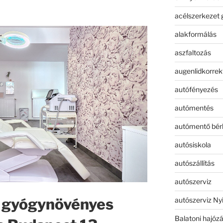
acélszerkezet 
alakformálás
aszfaltozás
augenlidkorrek
autófényezés
autómentés
autómentő bér
autósiskola
autószállítás
autószerviz
 gyógynövényes
autószerviz Ny
Balatoni hajóz