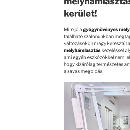
mélyhámlasztás
kerület!
Mire jó a
gyógynövényes mél
található szalonunkban megtap
változásokon megy keresztül a
mélyhámlasztás
kezeléssel o
ami egyéb eszközökkel nem leh
hogy kizárólag természetes an
a savas megoldás.