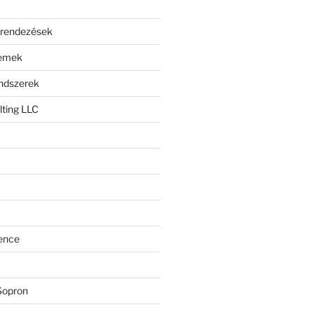
erendezések
lemek
endszerek
ting LLC
ence
Sopron