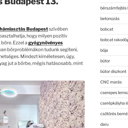
 Budapest 13.
bérszámfejtés 
betonozás
yhámlasztás
Budapest
szívében
bobcat
asztalhatja, hogy milyen pozitív
bobcat rakodó
 bőre. Ezzel a
gyógynövényes
lyan bőrproblémákon tudunk segíteni,
bója
etséges. Mindezt kíméletesen, úgy,
bútor
yag jut a bőrbe, mégis hatásosabb, mint
bútor diszkont
CNC marás
cserepes leme
cserépkályha é
csőtörés bemé
daru