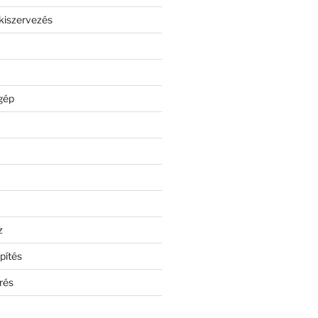
kiszervezés
gép
z
pítés
rés