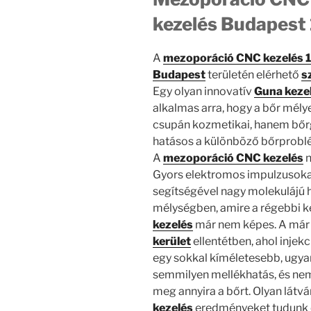
kezelés Budapest 
A
mezoporáció CNC kezelés 1
Budapest
területén elérhető
s
Egy olyan innovatív
Guna keze
alkalmas arra, hogy a bőr mély
csupán kozmetikai, hanem bőrg
hatásos a különböző bőrprob
A
mezoporáció CNC kezelés
n
Gyors elektromos impulzusoka
segítségével nagy molekulájú 
mélységben, amire a régebbi k
kezelés
már nem képes. A már s
kerület
ellentétben, ahol injekc
egy sokkal kíméletesebb, ugya
semmilyen mellékhatás, és nem 
meg annyira a bőrt. Olyan látv
kezelés
eredményeket tudunk el