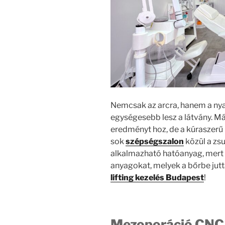
Nemcsak az arcra, hanem a nyakr
egységesebb lesz a látvány. M
eredményt hoz, de a kúraszerű 
sok
szépségszalon
közül a zs
alkalmazható hatóanyag, mert 
anyagokat, melyek a bőrbe jutt
lifting kezelés Budapest
!
Mezoporáció CNC k