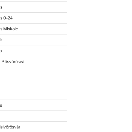
ás
ás 0-24
ás Miskolc
ek
a
 Pilisvörösvá
s
lsivörösvár