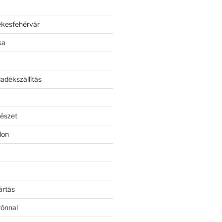
ékesfehérvár
ka
adékszállítás
észet
lon
ártás
rónnal