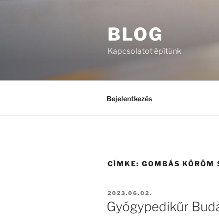
Tartalomhoz
BLOG
Kapcsolatot építünk
Bejelentkezés
CÍMKE:
GOMBÁS KÖRÖM S
BEKÜLDVE:
2023.06.02.
Gyógypedikűr Budap