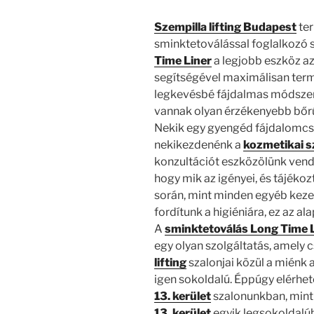
Szempilla lifting Budapest
ter
sminktetoválással foglalkozó s
Time Liner
a legjobb eszköz az
segítségével maximálisan termé
legkevésbé fájdalmas módszer.
vannak olyan érzékenyebb bőrűe
Nekik egy gyengéd fájdalomcsil
nekikezdenénk a
kozmetikai s
konzultációt eszközölünk vend
hogy mik az igényei, és tájékoz
során, mint minden egyéb keze
fordítunk a higiéniára, ez az ala
A
sminktetoválás Long Time 
egy olyan szolgáltatás, amely c
lifting
szalonjai közül a miénk
igen sokoldalú. Éppúgy elérhe
13. kerület
szalonunkban, mint
13. kerület
egyik legsokoldalú