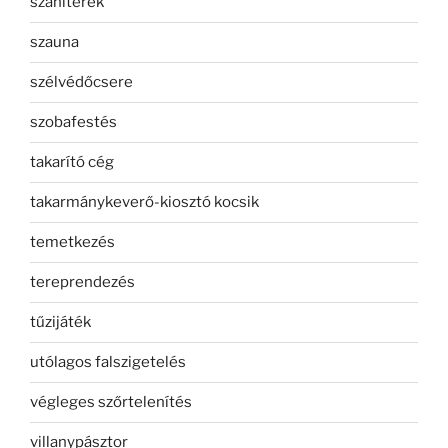
szaniterek
szauna
szélvédőcsere
szobafestés
takarító cég
takarmánykeverő-kiosztó kocsik
temetkezés
tereprendezés
tűzijáték
utólagos falszigetelés
végleges szőrtelenítés
villanypásztor