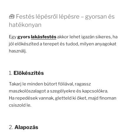
🧰 Festés lépésről lépésre – gyorsan és
hatékonyan
Egy
gyors
lakásfestés
akkor lehet igazán sikeres, ha
jól előkészíted a terepet és tudod, milyen anyagokat
használj.
1.
Előkészítés
Takarj le minden bútort fóliával, ragassz
maszkolószalagot a szegélyekre és kapcsolókra.
Ha repedések vannak, gletteld ki őket, majd finoman
csiszold le.
2.
Alapozás