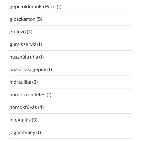
gépi földmunka Pécs
(1)
gipszkarton
(5)
grillező
(4)
gumiszerviz
(1)
használtruha
(1)
háztartási gépek
(1)
hidraulika
(3)
homok rendelés
(1)
homokfúvás
(4)
injektálás
(3)
jogosítvány
(1)