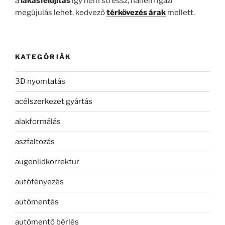
a
lakásfelújítás
így nem stressz, hanem igazi
megújulás lehet, kedvező
térkövezés árak
mellett.
KATEGÓRIÁK
3D nyomtatás
acélszerkezet gyártás
alakformálás
aszfaltozás
augenlidkorrektur
autófényezés
autómentés
autómentő bérlés