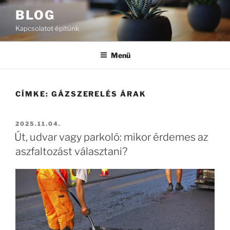
Tartalomhoz
BLOG
Kapcsolatot építünk
Menü
CÍMKE:
GÁZSZERELÉS ÁRAK
BEKÜLDVE:
2025.11.04.
Út, udvar vagy parkoló: mikor érdemes az
aszfaltozást választani?