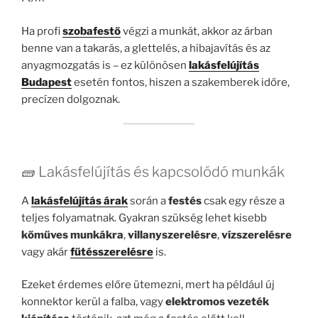
Ha profi
szobafestő
végzi a munkát, akkor az árban
benne van a takarás, a glettelés, a hibajavítás és az
anyagmozgatás is – ez különösen
lakásfelújítás
Budapest
esetén fontos, hiszen a szakemberek időre,
precízen dolgoznak.
🧱 Lakásfelújítás és kapcsolódó munkák
A
lakásfelújítás árak
során a
festés
csak egy része a
teljes folyamatnak. Gyakran szükség lehet kisebb
kőműves munkákra
,
villanyszerelésre
,
vízszerelésre
vagy akár
fűtésszerelésre
is.
Ezeket érdemes előre ütemezni, mert ha például új
konnektor kerül a falba, vagy
elektromos vezeték