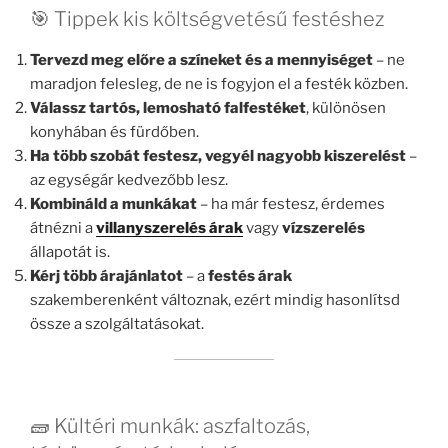
🎯 Tippek kis költségvetésű festéshez
Tervezd meg előre a színeket és a mennyiséget
– ne
maradjon felesleg, de ne is fogyjon el a festék közben.
Válassz tartós, lemosható falfestéket
, különösen
konyhában és fürdőben.
Ha több szobát festesz, vegyél nagyobb kiszerelést
–
az egységár kedvezőbb lesz.
Kombináld a munkákat
– ha már festesz, érdemes
átnézni a
villanyszerelés árak
vagy
vízszerelés
állapotát is.
Kérj több árajánlatot
– a
festés árak
szakemberenként változnak, ezért mindig hasonlítsd
össze a szolgáltatásokat.
🧱 Kültéri munkák: aszfaltozás,