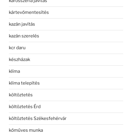
karosszéria javítás
kártevőmentesítés
kazán javítás
kazán szerelés
kcr daru
készházak
klíma
klíma telepítés
költöztetés
költöztetés Érd
költöztetés Székesfehérvár
kőműves munka