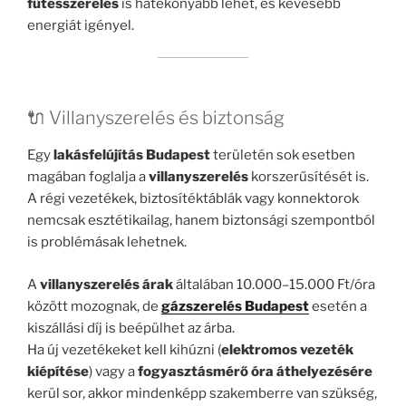
fűtésszerelés
is hatékonyabb lehet, és kevesebb
energiát igényel.
🔌 Villanyszerelés és biztonság
Egy
lakásfelújítás Budapest
területén sok esetben
magában foglalja a
villanyszerelés
korszerűsítését is.
A régi vezetékek, biztosítéktáblák vagy konnektorok
nemcsak esztétikailag, hanem biztonsági szempontból
is problémásak lehetnek.
A
villanyszerelés árak
általában 10.000–15.000 Ft/óra
között mozognak, de
gázszerelés Budapest
esetén a
kiszállási díj is beépülhet az árba.
Ha új vezetékeket kell kihúzni (
elektromos vezeték
kiépítése
) vagy a
fogyasztásmérő óra áthelyezésére
kerül sor, akkor mindenképp szakemberre van szükség,