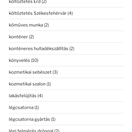
költöztetés Érd
(2)
költöztetés Székesfehérvár
(4)
kőműves munka
(2)
konténer
(2)
konténeres hulladékszállítás
(2)
könyvelés
(10)
kozmetikai sebészet
(3)
kozmetikai szalon
(1)
lakásfelújítás
(4)
légcsatorna
(1)
légcsatorna gyártás
(1)
légi felmérés drónnal
(2)