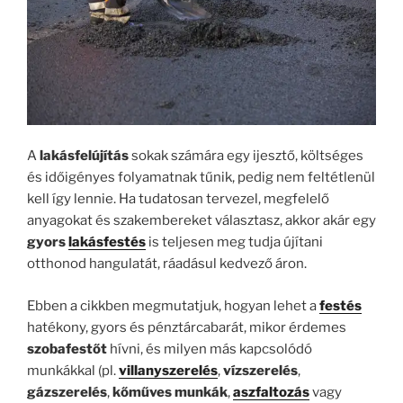
A
lakásfelújítás
sokak számára egy ijesztő, költséges
és időigényes folyamatnak tűnik, pedig nem feltétlenül
kell így lennie. Ha tudatosan tervezel, megfelelő
anyagokat és szakembereket választasz, akkor akár egy
gyors
lakásfestés
is teljesen meg tudja újítani
otthonod hangulatát, ráadásul kedvező áron.
Ebben a cikkben megmutatjuk, hogyan lehet a
festés
hatékony, gyors és pénztárcabarát, mikor érdemes
szobafestőt
hívni, és milyen más kapcsolódó
munkákkal (pl.
villanyszerelés
,
vízszerelés
,
gázszerelés
,
kőműves munkák
,
aszfaltozás
vagy