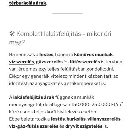
térburkolás árak
.
🛠️ Komplett lakásfelújítás – mikor éri
meg?
Ha nemcsak a
festés
, hanem a
kőműves munkák
,
vízszerelés
,
gázszerelés
és
fűtésszerelés
is tervben
van, érdemes egy teljes felújításban gondolkodni.
Ekkor egy generálkivitelező mindent kézben tart: az
időzítést, az anyagokat és a szakembereket is.
A
lakásfelújítás árak
függnek a munkák
mennyiségétől, de átlagosan 150.000–250.000 Ft/m²
közé esnek teljes körű kivitelezés esetén.
Ebbe beletartozik a
festés
,
burkolás
,
villanyszerelés
,
víz-gáz-fűtés szerelés
és
dryvit szigetelés
is.