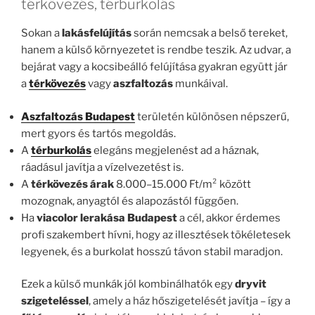
térkövezés, térburkolás
Sokan a
lakásfelújítás
során nemcsak a belső tereket,
hanem a külső környezetet is rendbe teszik. Az udvar, a
bejárat vagy a kocsibeálló felújítása gyakran együtt jár
a
térkövezés
vagy
aszfaltozás
munkáival.
Aszfaltozás Budapest
területén különösen népszerű,
mert gyors és tartós megoldás.
A
térburkolás
elegáns megjelenést ad a háznak,
ráadásul javítja a vízelvezetést is.
A
térkövezés árak
8.000–15.000 Ft/m² között
mozognak, anyagtól és alapozástól függően.
Ha
viacolor lerakása Budapest
a cél, akkor érdemes
profi szakembert hívni, hogy az illesztések tökéletesek
legyenek, és a burkolat hosszú távon stabil maradjon.
Ezek a külső munkák jól kombinálhatók egy
dryvit
szigeteléssel
, amely a ház hőszigetelését javítja – így a