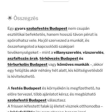
🌟 Összegzés
Egy
gyors
szobafestés Budapest
nem csupán
esztétikai befektetés, hanem hosszú távon pénzt is
spórolhatsz vele. Ha jól szervezed a munkát, és
összehangolod a kapcsolódó szakipari
tevékenységeket – mint a
villanyszerelés
,
vízszerelés
,
aszfaltozás árak
,
térkövezés Budapest
és
térburkolás Budapest
vagy
kőműves munkák
–, akkor
egy felújítás akár néhány hét alatt, kis költségvetésből
is kivitelezhető.
A
festés Budapest
és környékén is megfizethető, ha
előre tervezel, több ajánlatot kérsz, és megbízható
szobafestő Budapest
választasz.
A frissen kifestett falak új életet visznek otthonodba –