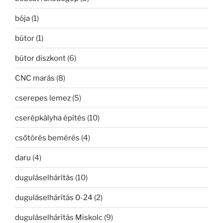
bója
(1)
bútor
(1)
bútor diszkont
(6)
CNC marás
(8)
cserepes lemez
(5)
cserépkályha építés
(10)
csőtörés bemérés
(4)
daru
(4)
duguláselhárítás
(10)
duguláselhárítás 0-24
(2)
duguláselhárítás Miskolc
(9)