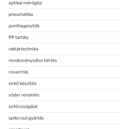
optikai mérőgép
pneumatika
ponthegesztők
PP tartály
raktártechnika
rendezvénysátor bérlés
rovarirtás
sírkő készítés
sóder rendelés
sofőrszolgálat
spiko cső gyártás