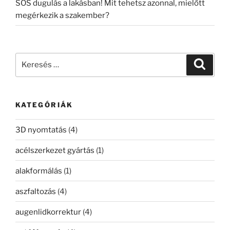
SOS dugulás a lakásban! Mit tehetsz azonnal, mielőtt
megérkezik a szakember?
Keresés
Keresé
a
következő
kifejezésre:
KATEGÓRIÁK
3D nyomtatás
(4)
acélszerkezet gyártás
(1)
alakformálás
(1)
aszfaltozás
(4)
augenlidkorrektur
(4)