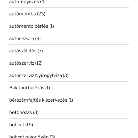
autófényezés
(4)
autómentés
(23)
autómentő bérlés
(1)
autósiskola
(9)
autószállítás
(7)
autószerviz
(12)
autószerviz Nyíregyháza
(3)
Balatoni hajózás
(1)
bérszámfejtés kiszervezés
(1)
betonozás
(3)
bobcat
(15)
bobcat rakodógép
(3)