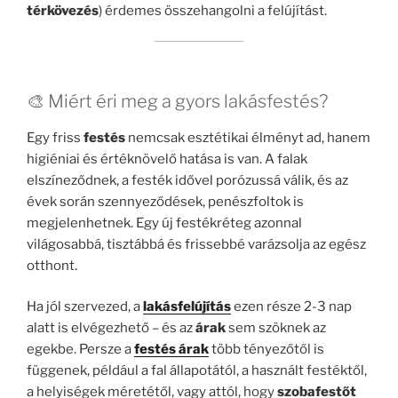
térkövezés
) érdemes összehangolni a felújítást.
🎨 Miért éri meg a gyors lakásfestés?
Egy friss
festés
nemcsak esztétikai élményt ad, hanem
higiéniai és értéknövelő hatása is van. A falak
elszíneződnek, a festék idővel porózussá válik, és az
évek során szennyeződések, penészfoltok is
megjelenhetnek. Egy új festékréteg azonnal
világosabbá, tisztábbá és frissebbé varázsolja az egész
otthont.
Ha jól szervezed, a
lakásfelújítás
ezen része 2-3 nap
alatt is elvégezhető – és az
árak
sem szöknek az
egekbe. Persze a
festés árak
több tényezőtől is
függenek, például a fal állapotától, a használt festéktől,
a helyiségek méretétől, vagy attól, hogy
szobafestőt