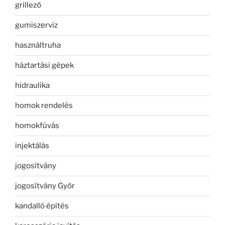
grillező
gumiszerviz
használtruha
háztartási gépek
hidraulika
homok rendelés
homokfúvás
injektálás
jogosítvány
jogosítvány Győr
kandalló építés