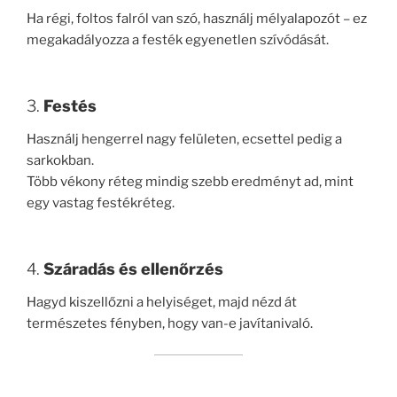
Ha régi, foltos falról van szó, használj mélyalapozót – ez
megakadályozza a festék egyenetlen szívódását.
3.
Festés
Használj hengerrel nagy felületen, ecsettel pedig a
sarkokban.
Több vékony réteg mindig szebb eredményt ad, mint
egy vastag festékréteg.
4.
Száradás és ellenőrzés
Hagyd kiszellőzni a helyiséget, majd nézd át
természetes fényben, hogy van-e javítanivaló.