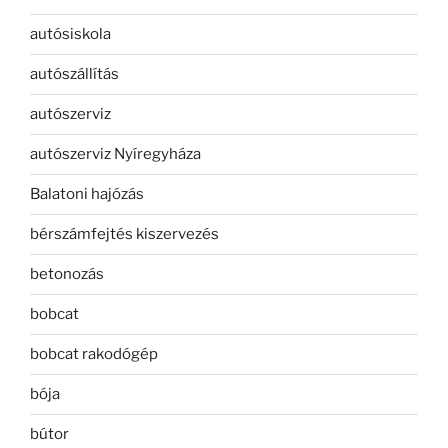
autósiskola
autószállítás
autószerviz
autószerviz Nyíregyháza
Balatoni hajózás
bérszámfejtés kiszervezés
betonozás
bobcat
bobcat rakodógép
bója
bútor