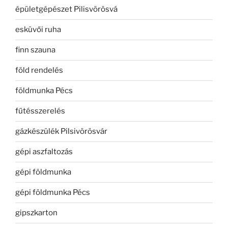
épületgépészet Pilisvörösvá
esküvői ruha
finn szauna
föld rendelés
földmunka Pécs
fűtésszerelés
gázkészülék Pilsivörösvár
gépi aszfaltozás
gépi földmunka
gépi földmunka Pécs
gipszkarton