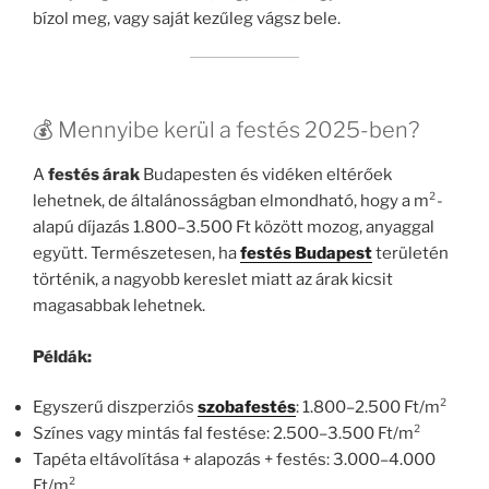
bízol meg, vagy saját kezűleg vágsz bele.
💰 Mennyibe kerül a festés 2025-ben?
A
festés árak
Budapesten és vidéken eltérőek
lehetnek, de általánosságban elmondható, hogy a m²-
alapú díjazás 1.800–3.500 Ft között mozog, anyaggal
együtt. Természetesen, ha
festés Budapest
területén
történik, a nagyobb kereslet miatt az árak kicsit
magasabbak lehetnek.
Példák:
Egyszerű diszperziós
szobafestés
: 1.800–2.500 Ft/m²
Színes vagy mintás fal festése: 2.500–3.500 Ft/m²
Tapéta eltávolítása + alapozás + festés: 3.000–4.000
Ft/m²