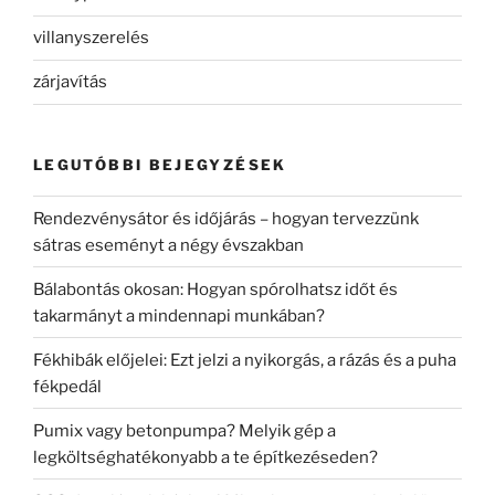
villanyszerelés
zárjavítás
LEGUTÓBBI BEJEGYZÉSEK
Rendezvénysátor és időjárás – hogyan tervezzünk
sátras eseményt a négy évszakban
Bálabontás okosan: Hogyan spórolhatsz időt és
takarmányt a mindennapi munkában?
Fékhibák előjelei: Ezt jelzi a nyikorgás, a rázás és a puha
fékpedál
Pumix vagy betonpumpa? Melyik gép a
legköltséghatékonyabb a te építkezéseden?