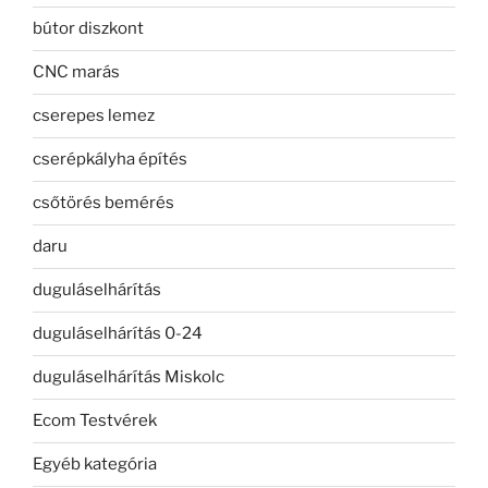
bútor diszkont
CNC marás
cserepes lemez
cserépkályha építés
csőtörés bemérés
daru
duguláselhárítás
duguláselhárítás 0-24
duguláselhárítás Miskolc
Ecom Testvérek
Egyéb kategória