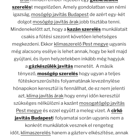
szerelés
t megelőzően. Amely gondolatban van némi
igazság,
mosógép javítás Budapest
de azért egy-két
dolgot
mosógép javítás árak
jobb tisztába tenni.
Mindenekelőtt azt, hogy a
kazán szerelés
munkálatait
csakis a fűtési szezont követően lehetséges
megkezdeni. Ekkor
klímaszerelő Pest megye
ugyanis
még alacsony esélye is lehet annak, hogy be kell majd
gyújtani, és ilyen helyzetekben inkább még hagyjuk
a
gázkészülék javítás
menetét. A másik
tényező,
mosógép szerelés
hogy ugyan a teljes
fűtéskorszerűsítés folyamatának levezénylése
hónapokon keresztül is fennállhat, de ez nem jelenti
azt,
klíma javítás árak
hogy ennyi időn keresztül
szükséges nélkülözni a kazánt
mosogatógép javítás
Pest megye
és ezzel együtt a meleg vizet. A
cirkó
javítás Budapest
i folyamatai során ugyanis nem a
konkrét munkálatok vesznek el rengeteg
időt,
klímaszerelés
hanem a gázterv elkészítése, annak