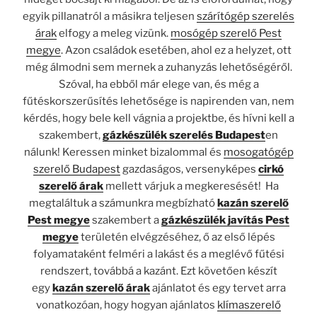
egyik pillanatról a másikra teljesen
szárítógép szerelés
árak
elfogy a meleg vizünk.
mosógép szerelő Pest
megye
. Azon családok esetében, ahol ez a helyzet, ott
még álmodni sem mernek a zuhanyzás lehetőségéről.
Szóval, ha ebből már elege van, és még a
fűtéskorszerűsítés lehetősége is napirenden van, nem
kérdés, hogy bele kell vágnia a projektbe, és hívni kell a
szakembert,
gázkészülék szerelés Budapest
en
nálunk! Keressen minket bizalommal és
mosogatógép
szerelő Budapest
gazdaságos, versenyképes
cirkó
szerelő árak
mellett várjuk a megkeresését! Ha
megtaláltuk a számunkra megbízható
kazán szerelő
Pest megye
szakembert a
gázkészülék javítás Pest
megye
területén elvégzéséhez, ő az első lépés
folyamataként felméri a lakást és a meglévő fűtési
rendszert, továbbá a kazánt. Ezt követően készít
egy
kazán szerelő árak
ajánlatot és egy tervet arra
vonatkozóan, hogy hogyan ajánlatos
klímaszerelő