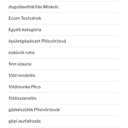
duguláselhárítás Miskolc
Ecom Testvérek
Egyéb kategória
épületgépészet Pilisvörösvá
esküvői ruha
finn szauna
föld rendelés
földmunka Pécs
fűtésszerelés
gázkészülék Pilsivörösvár
gépi aszfaltozás