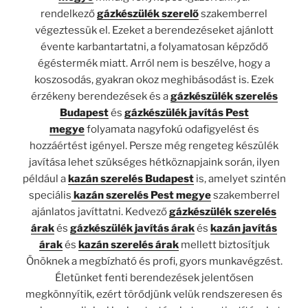
rendelkező
gázkészülék szerelő
szakemberrel
végeztessük el. Ezeket a berendezéseket ajánlott
évente karbantartatni, a folyamatosan képződő
égéstermék miatt. Arról nem is beszélve, hogy a
koszosodás, gyakran okoz meghibásodást is. Ezek
érzékeny berendezések és a
gázkészülék szerelés
Budapest
és
gázkészülék javítás Pest
megye
folyamata nagyfokú odafigyelést és
hozzáértést igényel. Persze még rengeteg készülék
javítása lehet szükséges hétköznapjaink során, ilyen
például a
kazán szerelés Budapest
is, amelyet szintén
speciális
kazán szerelés Pest megye
szakemberrel
ajánlatos javíttatni. Kedvező
gázkészülék szerelés
árak
és
gázkészülék javítás árak
és
kazán javítás
árak
és
kazán szerelés árak
mellett biztosítjuk
Önöknek a megbízható és profi, gyors munkavégzést.
Életünket fenti berendezések jelentősen
megkönnyítik, ezért törődjünk velük rendszeresen és