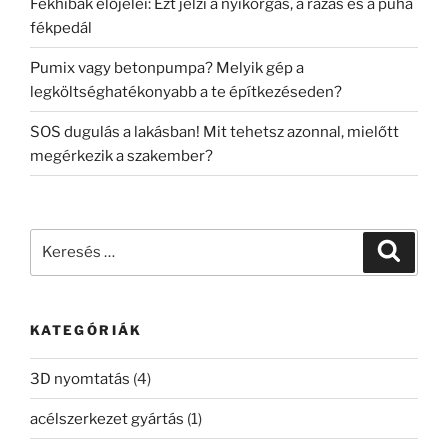
Fékhibák előjelei: Ezt jelzi a nyikorgás, a rázás és a puha
fékpedál
Pumix vagy betonpumpa? Melyik gép a
legköltséghatékonyabb a te építkezéseden?
SOS dugulás a lakásban! Mit tehetsz azonnal, mielőtt
megérkezik a szakember?
Keresés
Keresé
a
következő
kifejezésre:
KATEGÓRIÁK
3D nyomtatás
(4)
acélszerkezet gyártás
(1)