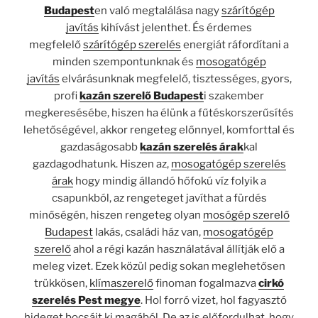
Budapest
en való megtalálása nagy
szárítógép
javítás
kihívást jelenthet. És érdemes
megfelelő
szárítógép szerelés
energiát ráfordítani a
minden szempontunknak és
mosogatógép
javítás
elvárásunknak megfelelő, tisztességes, gyors,
profi
kazán szerelő Budapest
i szakember
megkeresésébe, hiszen ha élünk a fűtéskorszerűsítés
lehetőségével, akkor rengeteg előnnyel, komforttal és
gazdaságosabb
kazán szerelés árak
kal
gazdagodhatunk. Hiszen az,
mosogatógép szerelés
árak
hogy mindig állandó hőfokú víz folyik a
csapunkból, az rengeteget javíthat a fürdés
minőségén, hiszen rengeteg olyan
mosógép szerelő
Budapest
lakás, családi ház van,
mosogatógép
szerelő
ahol a régi kazán használatával állítják elő a
meleg vizet. Ezek közül pedig sokan meglehetősen
trükkösen,
klímaszerelő
finoman fogalmazva
cirkó
szerelés Pest megye
. Hol forró vizet, hol fagyasztó
hideget bocsájt ki magából. De az is előfordulhat, hogy