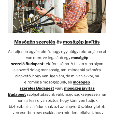
Mosógép szerelés
és
mosógép javítás
Az teljesen egyértelmű, hogy egy hölgy telefonjában el
van mentve legalább egy
mosógép
szerelő
Budapest
telefonszáma. A tiszta ruha olyan
alapvető dolog manapság, ami mindenki számára
alapvető, hogy van. Igen ám, de mi van akkor, ha
elromlik a mosógépünk, és
mosógép
szerelés
Budapest
vagy
mosógép javítás
Budapest
szolgáltatásunk válik majd szükségessé, már
nem is lesz olyan biztos, hogy könnyen tudjuk
biztosítani családunknak ezt az alapvető szükségletet.
Ilyen esetben egy családanya mindent elkövet, hogy