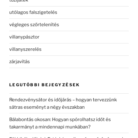
tűzijáték
utólagos falszigetelés
végleges szőrtelenítés
villanypásztor
villanyszerelés
zárjavítás
LEGUTÓBBI BEJEGYZÉSEK
Rendezvénysátor és időjárás – hogyan tervezzünk
sátras eseményt a négy évszakban
Bálabontás okosan: Hogyan spórolhatsz időt és
takarmányt a mindennapi munkában?