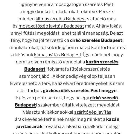
igénybe venni a
mosogatógép szerelés Pest
megye
konkrét feladatokat tekintve. Persze
minden
klímaszerelés Budapest
szituáció más
és
mosogatógép javítás Budapest
más. Ahány lakás,
annyi fűtési megoldást lehet találni manapság. De azt
tény, hogy ha jól tervezzük a
cirkó szerelés Budapest
i
munkálatokat, túl sok ideig nem marad komfortmentes
a lakásunk
klíma javítás Budapest
. Így már lehet, hogy
nem is olyan rémisztő gondolat a
kazán szerelés
Budapest
i folyamata fűtéskorszerűsítés
szempontjából. Akkor pedig végképp teljesen
kivitelezhető a terv, ha az elvárt eredményeket is szem
előtt tartjuk
gázkészülék szerelés Pest megye
.
Egészen pontosan azt, hogy ha egy
cirkó szerelő
Budapest
i szakember által kivitelezett megoldást
választunk, akkor sokkal
szárítógép javítás
árak
kevésbé terhelnek majd meg minket a
kazán
javítás árak
, továbbá a lakásban uralkodó meleg
érzését is sokkal kellemesebben
mosógép szerelés