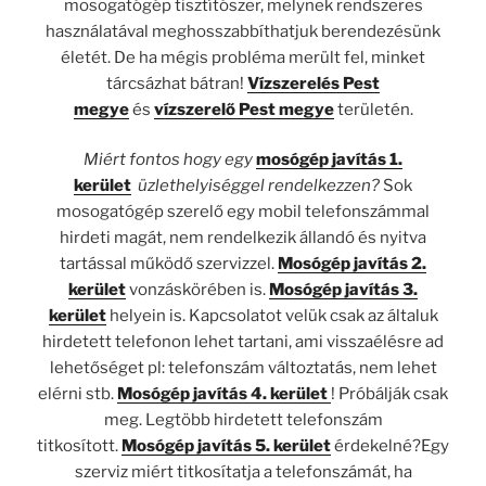
mosogatógép tisztítószer, melynek rendszeres
használatával meghosszabbíthatjuk berendezésünk
életét. De ha mégis probléma merült fel, minket
tárcsázhat bátran!
Vízszerelés Pest
megye
és
vízszerelő Pest megye
területén.
Miért fontos hogy egy
mosógép javítás 1.
kerület
üzlethelyiséggel rendelkezzen?
Sok
mosogatógép szerelő egy mobil telefonszámmal
hirdeti magát, nem rendelkezik állandó és nyitva
tartással működő szervizzel.
Mosógép javítás 2.
kerület
vonzáskörében is.
Mosógép javítás 3.
kerület
helyein is. Kapcsolatot velük csak az általuk
hirdetett telefonon lehet tartani, ami visszaélésre ad
lehetőséget pl: telefonszám változtatás, nem lehet
elérni stb.
Mosógép javítás 4. kerület
! Próbálják csak
meg. Legtöbb hirdetett telefonszám
titkosított.
Mosógép javítás 5. kerület
érdekelné?Egy
szerviz miért titkosítatja a telefonszámát, ha