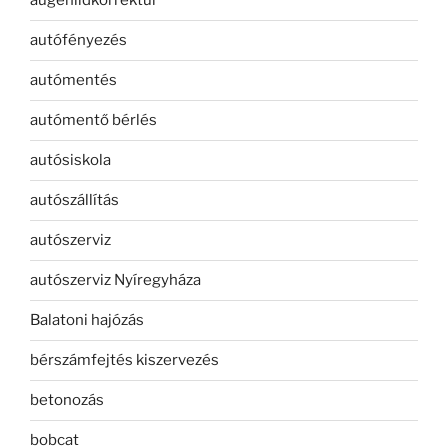
augenlidkorrektur
autófényezés
autómentés
autómentő bérlés
autósiskola
autószállítás
autószerviz
autószerviz Nyíregyháza
Balatoni hajózás
bérszámfejtés kiszervezés
betonozás
bobcat