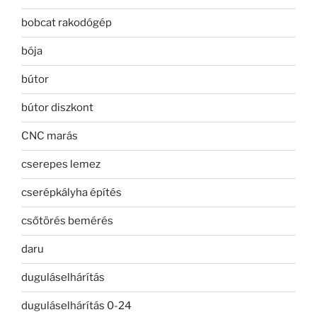
bobcat rakodógép
bója
bútor
bútor diszkont
CNC marás
cserepes lemez
cserépkályha építés
csőtörés bemérés
daru
duguláselhárítás
duguláselhárítás 0-24