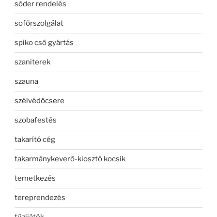
sóder rendelés
sofőrszolgálat
spiko cső gyártás
szaniterek
szauna
szélvédőcsere
szobafestés
takarító cég
takarmánykeverő-kiosztó kocsik
temetkezés
tereprendezés