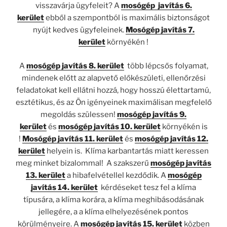
visszavárja ügyfeleit? A
mosógép javítás 6.
kerület
ebből a szempontból is maximális biztonságot
nyújt kedves ügyfeleinek.
Mosógép javítás 7.
kerület
környékén !
A
mosógép javítás 8. kerület
több lépcsős folyamat,
mindenek előtt az alapvető előkészületi, ellenőrzési
feladatokat kell ellátni hozzá, hogy hosszú élettartamú,
esztétikus, és az Ön igényeinek maximálisan megfelelő
megoldás szülessen!
mosógép javítás 9.
kerület
és
mosógép javítás 10. kerület
környékén is
!
Mosógép javítás 11. kerület
és
mosógép javítás 12.
kerület
helyein is. Klíma karbantartás miatt keressen
meg minket bizalommal! A szakszerű
mosógép javítás
13. kerület
a hibafelvétellel kezdődik. A
mosógép
javítás 14. kerület
kérdéseket tesz fel a klíma
típusára, a klíma korára, a klíma meghibásodásának
jellegére, a a klíma elhelyezésének pontos
körülményeire. A
mosógép javítás 15. kerület
közben