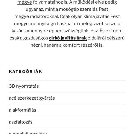
megye
folyamataihoz is. A működési elve pedig
ugyanaz, mint a
mosógép szerelés Pest
megye
radiátoroknál. Csak olyan
klíma javítás Pest
megye
mennyiségű használati meleg vizet készít a
kazán, amennyire éppen szükségünk lesz. És ezt nem
csak a gazdaságos
cirkó javítás árak
oldaláról célszerű
nézni, hanem a komfort részéről is.
KATEGÓRIÁK
3D nyomtatás
acélszerkezet gyártás
alakformálás
aszfaltozás