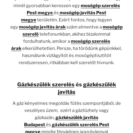
minél gyorsabban keressen egy
mosógép szerelés
Pest megye
és
mosógép javítás Pest
megye
területén. Ezért fontos, hogy legyen
egy
mosógép javítás árak
szám elmentve a
mosógép
szerelő
telefonunkban, akihez bizalommal
fordulhatunk, amikor a
mosógép szerelés
árak
elkerülhetetlen. Persze, ha törődünk gépünkkel,
használunk vízlágyítót és mosógéptisztítót
rendszeresen, ritkábban kell szerelőt hívnunk.
Gázkészülék szerelés
és
gázkészülék
javítás
A gáz kényelmes megoldás fűtés szempontjából, de
veszélyes üzem, ezért a gáztűzhely vagy
gázkazán,
gázkészülék javítás
Budapest
és
gázkészülék szerelés Pest
megye
mindig fényképes igazolvánnyal