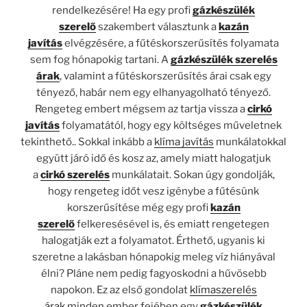
rendelkezésére! Ha egy profi
gázkészülék
szerelő
szakembert választunk a
kazán
javítás
elvégzésére, a fűtéskorszerűsítés folyamata
sem fog hónapokig tartani. A
gázkészülék szerelés
árak
, valamint a fűtéskorszerűsítés árai csak egy
tényező, habár nem egy elhanyagolható tényező.
Rengeteg embert mégsem az tartja vissza a
cirkó
javítás
folyamatától, hogy egy költséges műveletnek
tekinthető.. Sokkal inkább a
klíma javítás
munkálatokkal
együtt járó idő és kosz az, amely miatt halogatjuk
a
cirkó szerelés
munkálatait. Sokan úgy gondolják,
hogy rengeteg időt vesz igénybe a fűtésünk
korszerűsítése még egy profi
kazán
szerelő
felkeresésével is, és emiatt rengetegen
halogatják ezt a folyamatot. Érthető, ugyanis ki
szeretne a lakásban hónapokig meleg víz hiányával
élni? Pláne nem pedig fagyoskodni a hűvösebb
napokon. Ez az első gondolat
klímaszerelés
árak
minden ember fejében egy
gázkészülék