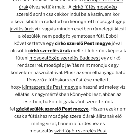
árak
élvezhetjük majd. A
cirkó fűtés
mosógép
szerelő
során csak akkor indul be a kazán, amikor
elkezd kihűlni a radiátorban keringetett
mosogatógép
javítás árak
víz, vagyis minden esetben rámelegít kicsit
a készülék, nem pedig folyamatosan fűti. Ebből
következtetve egy
cirkó szerelő Pest megye
jóval
olcsóbb
cirkó szerelés árak
mellett lehetünk képesek
fűteni
mosogatógép szerelés Budapest
egy cirkó
rendszerrel,
mosógép javítás
mint mondjuk egy
konvektor használatával. Plusz az sem elhanyagolható
tényező a fűtéskorszerűsítése mellett,
hogy
klímaszerelés Pest megye
a használati meleg víz
ellátás is nagymértékben könnyebb lesz, abban az
esetben, ha kombi gázkazánt szereltetünk
fel
gázkészülék szerelő Pest megye
. Hiszen ezek nem
csak a fűtéshez
mosógép szerelő árak
állítanak elő
meleg vizet, hanem a fürdéshez és
mosogatás
szárítógép szerelés Pest