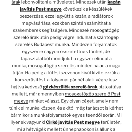
árak
lebonyolítani a műveletet. Mindezek után
kazán
javítás Pest megye
következik a készülékek
beszerzése, ezzel együtt a kazán, a radiátorok
megvásárlása, ezekben szintén számíthat a
szakemberek segítségére. Mindezek
mosogatógép
szerelő árak
után pedig végre indulhat a
szárítógép
szerelés Budapest
munka. Mindezen folyamatok
egyszerre nagyon összetettnek tűnhet, de
tapasztalatból mondjuk: ha egyszer elindul a
munka,
mosogatógép szerelés
minden halad a maga
útján. Ha pedig a fűtési szezonon kívül kivitelezzük a
korszerűsítést, a folyamat pár hét alatt végre lesz
hajtva kedvező
gázkészülék szerelő árak
biztosítása
mellett, már amennyiben
mosogatógép szerelő Pest
megye
minket választ. Egy olyan céget, amely nem
tűnik el munka közben, és akitől még tanácsot is kérhet
bármikor a munkafolyamatok egyes teendői során. Mi
ilyenek vagyunk!
Cirkó javítás Pest megye
területén,
mi a hétvégék mellett ünnepnapokon is állunk a