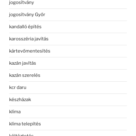
jogosítvány
jogosítvány Győr
kandalló építés
karosszéria javítás
kártevőmentesítés
kazán javítás
kazán szerelés
kcr daru
készházak
klíma
klíma telepítés