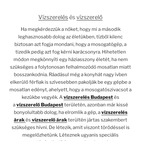
Vízszerelés
és
vízszerelő
Ha megkérdezzük a nőket, hogy mi a második
leghasznosabb dolog az életükben, tízből kilenc
biztosan azt fogja mondani, hogy a mosogatógép, a
tizedik pedig azt fog kérni karácsonyra. Hihetetlen
módon megkönnyíti egy háziasszony életét, ha nem
szükséges a folytonosan felhalmozódó mosatlan miatt
bosszankodnia. Ráadásul még a konyhát nagy ívben
elkerülő férfiak is szívesebben pakolják be egy gépbe a
mosatlan edényt, ahelyett, hogy a mosogatószivacsot a
kezükbe vegyék. A
vízszerelés
Budapest
és
a
vízszerelő Budapest
területén, azonban már kissé
bonyolultabb dolog, ha elromlik a gép, a
vízszerelés
árak
és
vízszerelő árak
terültén jártas szakembert
szükséges hívni. De létezik, amit viszont törődéssel is
megelőzhetünk. Léteznek ugyanis speciális