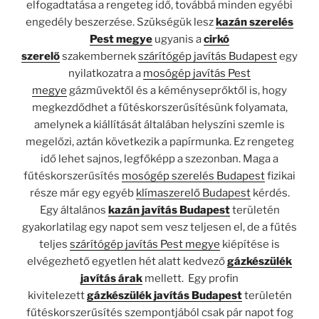
elfogadtatása a rengeteg idő, továbbá minden egyébi
engedély beszerzése. Szükségük lesz
kazán szerelés
Pest megye
ugyanis a
cirkó
szerelő
szakembernek
szárítógép javítás Budapest
egy
nyilatkozatra a
mosógép javítás Pest
megye
gázművektől és a kéményseprőktől is, hogy
megkezdődhet a fűtéskorszerűsítésünk folyamata,
amelynek a kiállítását általában helyszíni szemle is
megelőzi, aztán következik a papírmunka. Ez rengeteg
idő lehet sajnos, legfőképp a szezonban. Maga a
fűtéskorszerűsítés
mosógép szerelés Budapest
fizikai
része már egy egyéb
klímaszerelő Budapest
kérdés.
Egy általános
kazán javítás Budapest
területén
gyakorlatilag egy napot sem vesz teljesen el, de a fűtés
teljes
szárítógép javítás Pest megye
kiépítése is
elvégezhető egyetlen hét alatt kedvező
gázkészülék
javítás árak
mellett. Egy profin
kivitelezett
gázkészülék javítás Budapest
területén
fűtéskorszerűsítés szempontjából csak pár napot fog