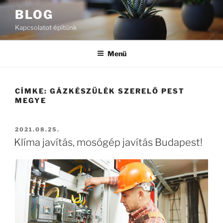
Tartalomhoz
BLOG
Kapcsolatot építünk
Menü
CÍMKE:
GÁZKÉSZÜLÉK SZERELŐ PEST
MEGYE
BEKÜLDVE:
2021.08.25.
Klíma javítás, mosógép javítás Budapest!