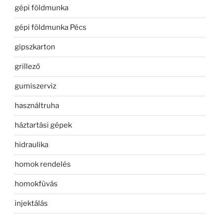
gépi földmunka
gépi földmunka Pécs
gipszkarton
grillező
gumiszerviz
használtruha
háztartási gépek
hidraulika
homok rendelés
homokfúvás
injektálás