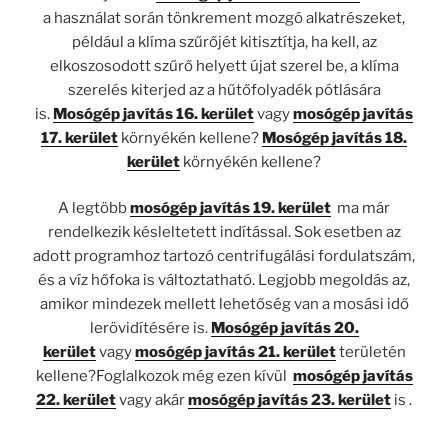
a használat során tönkrement mozgó alkatrészeket,
például a klíma szűrőjét kitisztítja, ha kell, az
elkoszosodott szűrő helyett újat szerel be, a klíma
szerelés kiterjed az a hűtőfolyadék pótlására
is.
Mosógép javítás 16. kerület
vagy
mosógép javítás
17. kerület
környékén kellene?
Mosógép javítás 18.
kerület
környékén kellene?
A legtöbb
mosógép javítás 19. kerület
ma már
rendelkezik késleltetett indítással. Sok esetben az
adott programhoz tartozó centrifugálási fordulatszám,
és a víz hőfoka is változtatható. Legjobb megoldás az,
amikor mindezek mellett lehetőség van a mosási idő
lerövidítésére is.
Mosógép javítás 20.
kerület
vagy
mosógép javítás 21. kerület
területén
kellene?Foglalkozok még ezen kívül
mosógép javítás
22. kerület
vagy akár
mosógép javítás 23. kerület
is .