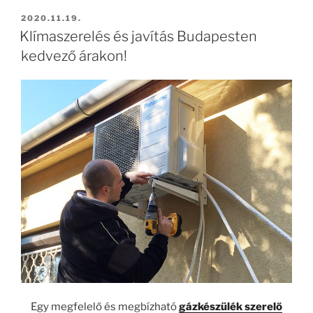
BEKÜLDVE:
2020.11.19.
Klímaszerelés és javítás Budapesten
kedvező árakon!
Egy megfelelő és megbízható
gázkészülék szerelő