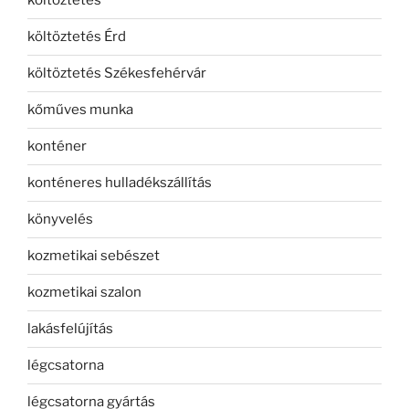
költöztetés
költöztetés Érd
költöztetés Székesfehérvár
kőműves munka
konténer
konténeres hulladékszállítás
könyvelés
kozmetikai sebészet
kozmetikai szalon
lakásfelújítás
légcsatorna
légcsatorna gyártás