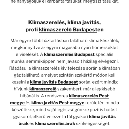
ne hanyagoljuk el karbantartásukat, megtisztításukat.
Klímaszerelés
,
klíma javítás
,
profi
klímaszerelő Budapest
en
Már egyre több háztartásban található klíma készülék,
megkönnyítve az egyre magasabb nyári hőmérséklet
elviselését. A
klímaszerelés Budapest
speciális
munka, semmiképpen nem javasolt házilag elvégezni.
Ráadásul a klímaszerelés kivitelezése során a klímában
gáz található, amelyet szintén szakértő módon kell
kezelni a
klíma javítás Budapest
során, ezért mindig
hívjunk
klímaszerelő
szakembert, már a legkisebb
hibánál is. A rendszeres
klímaszerelés Pest
megye
és
klíma javítás Pest megye
területén mind a
készülékre, mind saját egészségünkre pozitív hatást
gyakorol, elkerülve ezzel a túl gyakori
klíma javítás
árak
és
klímaszerelés árak
szükségességét.