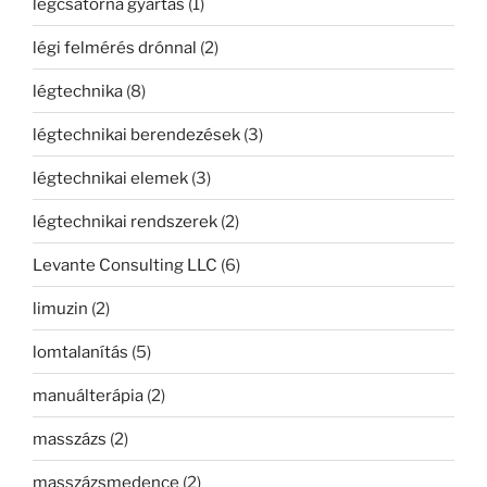
légcsatorna gyártás
(1)
légi felmérés drónnal
(2)
légtechnika
(8)
légtechnikai berendezések
(3)
légtechnikai elemek
(3)
légtechnikai rendszerek
(2)
Levante Consulting LLC
(6)
limuzin
(2)
lomtalanítás
(5)
manuálterápia
(2)
masszázs
(2)
masszázsmedence
(2)