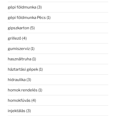
gépi földmunka
(3)
gépi földmunka Pécs
(1)
gipszkarton
(5)
grillező
(4)
gumiszerviz
(1)
használtruha
(1)
háztartási gépek
(1)
hidraulika
(3)
homok rendelés
(1)
homokfúvás
(4)
injektálás
(3)