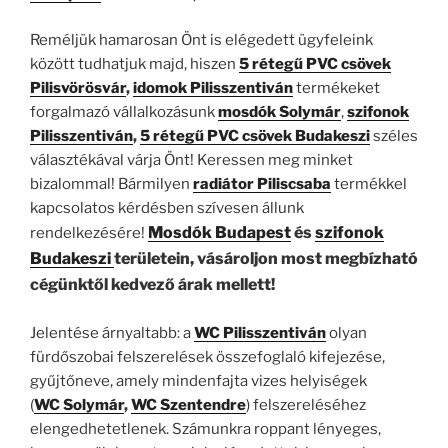
Reméljük hamarosan Önt is elégedett ügyfeleink
között tudhatjuk majd, hiszen
5 rétegű PVC csövek
Pilisvörösvár
,
idomok Pilisszentiván
termékeket
forgalmazó vállalkozásunk
mosdók Solymár
,
szifonok
Pilisszentiván
,
5 rétegű PVC csövek Budakeszi
széles
választékával várja Önt! Keressen meg minket
bizalommal! Bármilyen
radiátor Piliscsaba
termékkel
kapcsolatos kérdésben szívesen állunk
Mosdók Budapest
és
szifonok
rendelkezésére!
Budakeszi
területein, vásároljon most megbízható
cégünktől kedvező árak mellett!
Jelentése árnyaltabb: a
WC Pilisszentiván
olyan
fürdőszobai felszerelések összefoglaló kifejezése,
gyűjtőneve, amely mindenfajta vizes helyiségek
(
WC
Solymár
,
WC Szentendre
) felszereléséhez
elengedhetetlenek. Számunkra roppant lényeges,