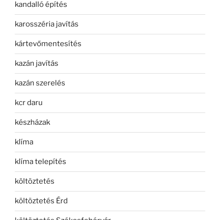
kandalló építés
karosszéria javítás
kártevőmentesítés
kazán javítás
kazán szerelés
kcr daru
készházak
klíma
klíma telepítés
költöztetés
költöztetés Érd