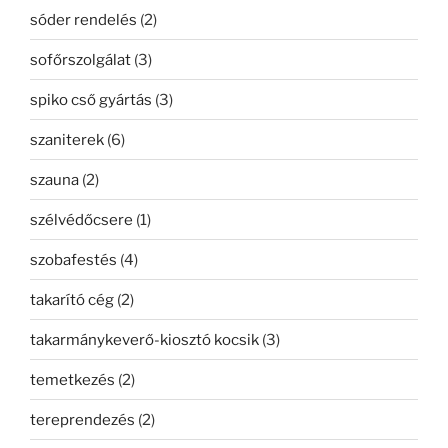
sóder rendelés
(2)
sofőrszolgálat
(3)
spiko cső gyártás
(3)
szaniterek
(6)
szauna
(2)
szélvédőcsere
(1)
szobafestés
(4)
takarító cég
(2)
takarmánykeverő-kiosztó kocsik
(3)
temetkezés
(2)
tereprendezés
(2)