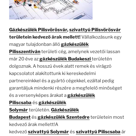
Gázkészülék Pilisvörösvár
,
szivattyú Pilisvörösvár
területein kedvező árak mellett!
Vállalkozásunk egy
magyar tulajdonban álló
gázkészülék
Pilisszentiván
területi cég, amelynek vezetői lassan
már 20 éve az
gázkészülék Budakeszi
területén
dolgoznak. A hosszú évek alatt remek és virágzó
kapcsolatot alakítottunk ki kereskedelmi
partnereinkkel és a gyártó cégekkel, ezáltal pedig
garantáljuk mindenki részére a megfelelő minőséget
és a versenyképes árakat a
gázkészülék
Piliscsaba
és
gázkészülék
Solymár
területén.
Gázkészülék
Budapest
és
gázkészülék Szentedre
területein most
kedvező árak mellett!A
kedvező
szivattyú Solymár
és
szivattyú Piliscsaba
ár