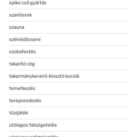
spiko cső gyártás
szaniterek
szauna
szélvédőcsere
szobafestés
takarító cég
takarmánykeverő-kiosztó kocsik
temetkezés
tereprendezés
tűzijáték
utólagos falszigetelés