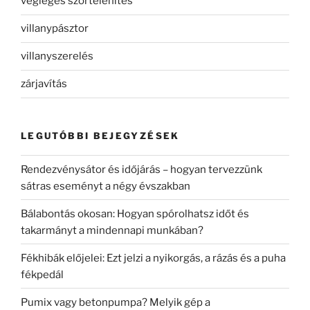
végleges szőrtelenítés
villanypásztor
villanyszerelés
zárjavítás
LEGUTÓBBI BEJEGYZÉSEK
Rendezvénysátor és időjárás – hogyan tervezzünk
sátras eseményt a négy évszakban
Bálabontás okosan: Hogyan spórolhatsz időt és
takarmányt a mindennapi munkában?
Fékhibák előjelei: Ezt jelzi a nyikorgás, a rázás és a puha
fékpedál
Pumix vagy betonpumpa? Melyik gép a