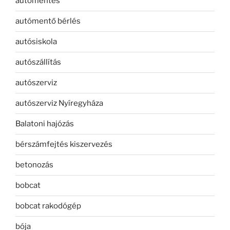
autómentés
autómentő bérlés
autósiskola
autószállítás
autószerviz
autószerviz Nyíregyháza
Balatoni hajózás
bérszámfejtés kiszervezés
betonozás
bobcat
bobcat rakodógép
bója