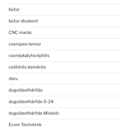
bútor
bútor diszkont
CNC marás
cserepes lemez
cserépkályha építés
csőtörés bemérés
daru
duguláselhárítás
duguláselhárítás 0-24
duguláselhárítás Miskolc
Ecom Testvérek