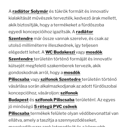
A
radiátor Solymár
és tükrök formáit és innovatív
kialakítását művészek tervezték, kedvező árak mellett,
akik biztosítják, hogy a termékeket a fürdőszoba
egyedi koncepcióihoz igazítsák. A
radiátor
Szentendre
már össze vannak szerelve, és csak az
utolsó milliméterre illeszkednek, így teljesen
elégedett lehet. A
WC Budakeszi
vagy
mosdók
Szentendre
területén történő formáját és innovatív
külsejét megfelelő szakemberek tervezik, akik
gondoskodnak arról, hogy a
mosdók
Piliscsaba
vagy
szifonok Szentedre
területén történő
vásárlása során alkalmazkodjanak az adott fürdőszobai
koncepcióhoz, vásároljon:
szifonok
Budapest
és
szifonok Piliscsaba
területén!. Az egyes
jó minőségű
5 rétegű PVC csövek
Piliscsaba
termékek felülete olyan védőbevonattal van
ellátva, amely a taszítja a szennyeződéseket,
megakadályozza azok letapadását és a könnyebb