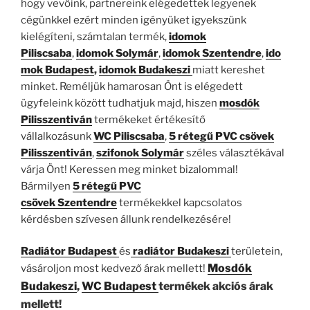
hogy vevőink, partnereink elégedettek legyenek
cégünkkel ezért minden igényüket igyekszünk
kielégíteni, számtalan termék,
idomok
Piliscsaba
,
idomok
Solymár
,
idomok
Szentendre
,
ido
mok
Budapest
,
idomok Budakeszi
miatt kereshet
minket. Reméljük hamarosan Önt is elégedett
ügyfeleink között tudhatjuk majd, hiszen
mosdók
Pilisszentiván
termékeket értékesítő
vállalkozásunk
WC Piliscsaba
,
5 rétegű PVC csövek
Pilisszentiván
,
szifonok
Solymár
széles választékával
várja Önt! Keressen meg minket bizalommal!
Bármilyen
5 rétegű PVC
csövek
Szentendre
termékekkel kapcsolatos
kérdésben szívesen állunk rendelkezésére!
Radiátor Budapest
és
radiátor Budakeszi
területein,
Mosdók
vásároljon most kedvező árak mellett!
Budakeszi
,
WC Budapest
termékek akciós árak
mellett!