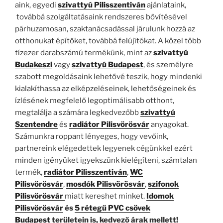
aink, egyedi
szivattyú Pilisszentiván
ajánlataink,
továbbá szolgáltatásaink rendszeres bővítésével
párhuzamosan, szaktanácsadással járulunk hozzá az
otthonukat építőket, továbbá felújítókat. A közel több
tízezer darabszámú termékünk, mint az
szivattyú
Budakeszi
vagy
szivattyú Budapest
, és személyre
szabott megoldásaink lehetővé teszik, hogy mindenki
kialakíthassa az elképzeléseinek, lehetőségeinek és
ízlésének megfelelő legoptimálisabb otthont,
megtalálja a számára legkedvezőbb
szivattyú
Szentendre
és
radiátor Pilisvörösvár
anyagokat.
Számunkra roppant lényeges, hogy vevőink,
partnereink elégedettek legyenek cégünkkel ezért
minden igényüket igyekszünk kielégíteni, számtalan
termék,
radiátor Pilisszentiván
,
WC
Pilisvörösvár
,
mosdók Pilisvörösvár
,
szifonok
Pilisvörösvár
miatt kereshet minket.
Idomok
Pilisvörösvár
és
5 rétegű PVC csövek
Budapest
területein is, kedvező árak mellett!