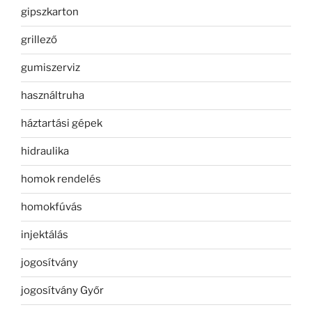
gipszkarton
grillező
gumiszerviz
használtruha
háztartási gépek
hidraulika
homok rendelés
homokfúvás
injektálás
jogosítvány
jogosítvány Győr