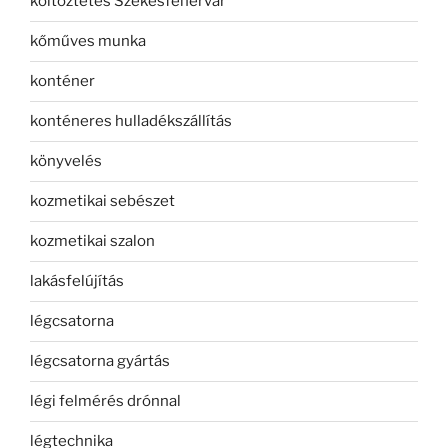
költöztetés Székesfehérvár
kőműves munka
konténer
konténeres hulladékszállítás
könyvelés
kozmetikai sebészet
kozmetikai szalon
lakásfelújítás
légcsatorna
légcsatorna gyártás
légi felmérés drónnal
légtechnika