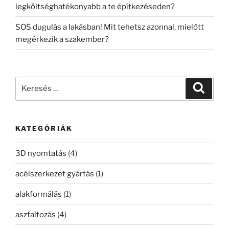
legköltséghatékonyabb a te építkezéseden?
SOS dugulás a lakásban! Mit tehetsz azonnal, mielőtt
megérkezik a szakember?
Keresés
Keresé
a
következő
kifejezésre:
KATEGÓRIÁK
3D nyomtatás
(4)
acélszerkezet gyártás
(1)
alakformálás
(1)
aszfaltozás
(4)