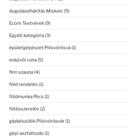
duguláselhárítás Miskolc
(9)
Ecom Testvérek
(9)
Egyéb kategória
(3)
épületgépészet Pilisvörösvá
(1)
esküvői ruha
(5)
finn szauna
(4)
föld rendelés
(1)
földmunka Pécs
(1)
fűtésszerelés
(2)
gázkészülék Pilsivörösvár
(1)
gépi aszfaltozás
(1)