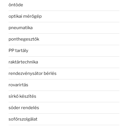
öntöde
optikai mérőgép
pneumatika
ponthegesztők
PP tartály
raktártechnika
rendezvénysátor bérlés
rovarirtás
sírkő készítés
sóder rendelés
sofőrszolgálat