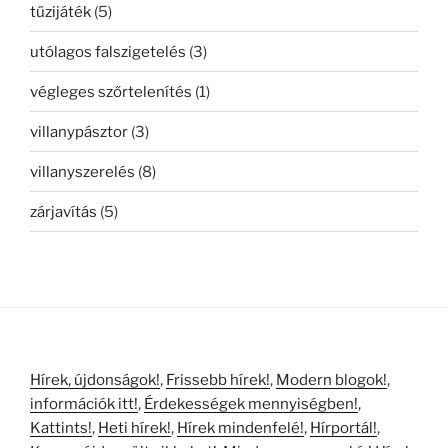
tűzijáték
(5)
utólagos falszigetelés
(3)
végleges szőrtelenítés
(1)
villanypásztor
(3)
villanyszerelés
(8)
zárjavítás
(5)
Hírek, újdonságok!
,
Frissebb hírek!
,
Modern blogok!
,
információk itt!
,
Érdekességek mennyiségben!
,
Kattints!
,
Heti hírek!
,
Hírek mindenfelé!
,
Hírportál!
,