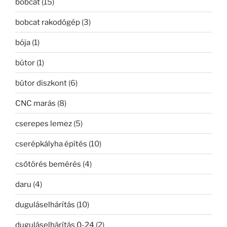
bobcat
(15)
bobcat rakodógép
(3)
bója
(1)
bútor
(1)
bútor diszkont
(6)
CNC marás
(8)
cserepes lemez
(5)
cserépkályha építés
(10)
csőtörés bemérés
(4)
daru
(4)
duguláselhárítás
(10)
duguláselhárítás 0-24
(2)