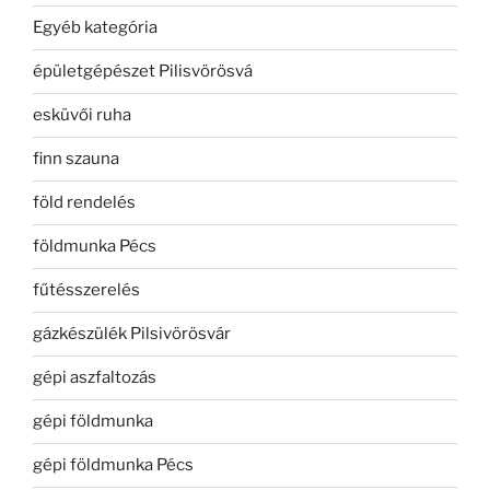
Egyéb kategória
épületgépészet Pilisvörösvá
esküvői ruha
finn szauna
föld rendelés
földmunka Pécs
fűtésszerelés
gázkészülék Pilsivörösvár
gépi aszfaltozás
gépi földmunka
gépi földmunka Pécs