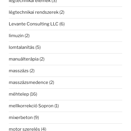
légtechnikai elemek
(3)
légtechnikai rendszerek
(2)
Levante Consulting LLC
(6)
limuzin
(2)
lomtalanítás
(5)
manuálterápia
(2)
masszázs
(2)
masszázsmedence
(2)
méhtelep
(16)
mellkorrekció Sopron
(1)
mixerbeton
(9)
motor szerelés
(4)