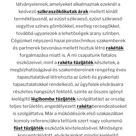
látványelemek, amelyeket alkalmaznak ezeknél a
kedvező
szikraszökőkutak árak
mellett kínált
terméktípusnál, az ezüst szikraeső, ezüst szikraeső
vegyítve színes gömbökkel, esetleg recsegőkkel,
továbbá ugyanezek a lehetőségek arany színben.
Cégünket népszerű hazai pirotechnikus szakemberek
és partnerek bevonása mellett hoztuk létre
rakéták
forgalmazása miatt is. A mi csapatunk fiatalos
eszközeivel, mint a
rakéta tűzijáték
készletek, a
megbízhatóságával és szakembereinek rengeteg éves
tapasztalatával létrehozta az üzleti és gyakorlati
tapasztalatokkal rendelkező, az ügyfelek elvárásaira
részletes hangsúlyt fektető, szinte az összes igényt
kielégítő
légibomba tűzijáték
szolgáltatást az ország
teljes területén, engedélyezett
rakéta
berendezéseket
is szolgáltatva. Már a működésünk első szakaszában
komoly referenciákra tettünk szert nagy volumenű
füst
tűzijáték
eszközök kivitelezésével. Minőségre
koncentrálódott, elvárásainkat mindig kielégítő