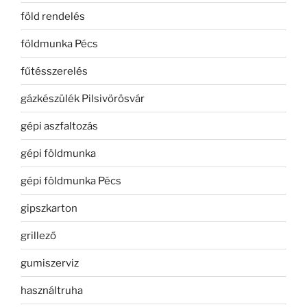
föld rendelés
földmunka Pécs
fűtésszerelés
gázkészülék Pilsivörösvár
gépi aszfaltozás
gépi földmunka
gépi földmunka Pécs
gipszkarton
grillező
gumiszerviz
használtruha