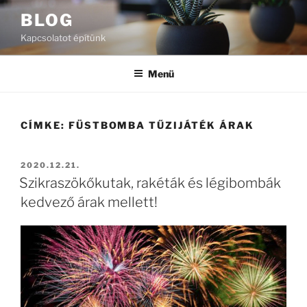
Tartalomhoz
BLOG
Kapcsolatot építünk
Menü
CÍMKE:
FÜSTBOMBA TŰZIJÁTÉK ÁRAK
BEKÜLDVE:
2020.12.21.
Szikraszökőkutak, rakéták és légibombák
kedvező árak mellett!