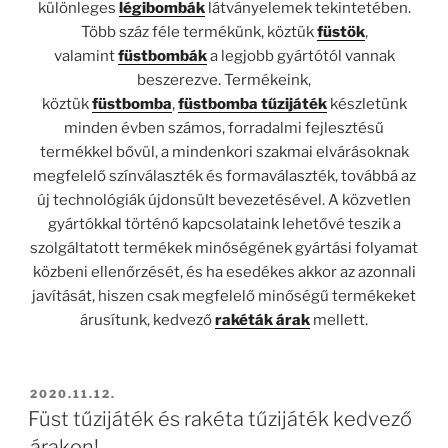
különleges
légibombák
látványelemek tekintetében.
Több száz féle termékünk, köztük
füstök
,
valamint
füstbombák
a legjobb gyártótól vannak
beszerezve. Termékeink,
köztük
füstbomba
,
füstbomba tűzijáték
készletünk
minden évben számos, forradalmi fejlesztésű
termékkel bővül, a mindenkori szakmai elvárásoknak
megfelelő színválaszték és formaválaszték, továbbá az
új technológiák újdonsült bevezetésével. A közvetlen
gyártókkal történő kapcsolataink lehetővé teszik a
szolgáltatott termékek minőségének gyártási folyamat
közbeni ellenőrzését, és ha esedékes akkor az azonnali
javítását, hiszen csak megfelelő minőségű termékeket
árusítunk, kedvező
rakéták árak
mellett.
BEKÜLDVE:
2020.11.12.
Füst tűzijáték és rakéta tűzijáték kedvező
árakon!