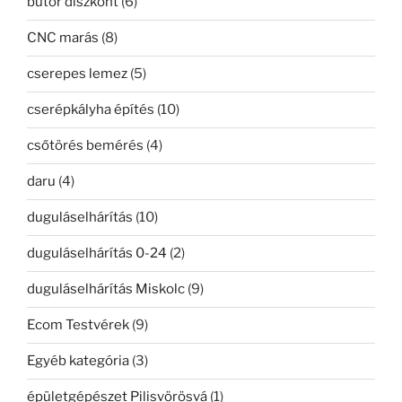
bútor diszkont
(6)
CNC marás
(8)
cserepes lemez
(5)
cserépkályha építés
(10)
csőtörés bemérés
(4)
daru
(4)
duguláselhárítás
(10)
duguláselhárítás 0-24
(2)
duguláselhárítás Miskolc
(9)
Ecom Testvérek
(9)
Egyéb kategória
(3)
épületgépészet Pilisvörösvá
(1)