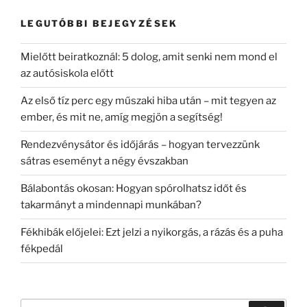
LEGUTÓBBI BEJEGYZÉSEK
Mielőtt beiratkoznál: 5 dolog, amit senki nem mond el
az autósiskola előtt
Az első tíz perc egy műszaki hiba után – mit tegyen az
ember, és mit ne, amíg megjön a segítség!
Rendezvénysátor és időjárás – hogyan tervezzünk
sátras eseményt a négy évszakban
Bálabontás okosan: Hogyan spórolhatsz időt és
takarmányt a mindennapi munkában?
Fékhibák előjelei: Ezt jelzi a nyikorgás, a rázás és a puha
fékpedál
Keresés