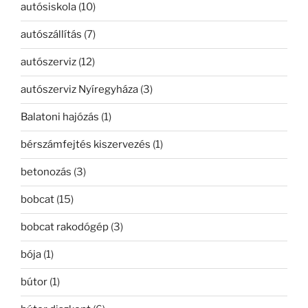
autósiskola
(10)
autószállítás
(7)
autószerviz
(12)
autószerviz Nyíregyháza
(3)
Balatoni hajózás
(1)
bérszámfejtés kiszervezés
(1)
betonozás
(3)
bobcat
(15)
bobcat rakodógép
(3)
bója
(1)
bútor
(1)