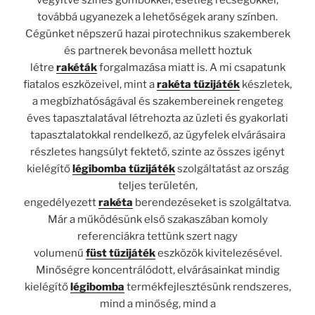
vegyítve színes gömbökkel, esetleg recsegőkkel,
továbbá ugyanezek a lehetőségek arany színben.
Cégünket népszerű hazai pirotechnikus szakemberek
és partnerek bevonása mellett hoztuk
létre
rakéták
forgalmazása miatt is. A mi csapatunk
fiatalos eszközeivel, mint a
rakéta tűzijáték
készletek,
a megbízhatóságával és szakembereinek rengeteg
éves tapasztalatával létrehozta az üzleti és gyakorlati
tapasztalatokkal rendelkező, az ügyfelek elvárásaira
részletes hangsúlyt fektető, szinte az összes igényt
kielégítő
légibomba tűzijáték
szolgáltatást az ország
teljes területén,
engedélyezett
rakéta
berendezéseket is szolgáltatva.
Már a működésünk első szakaszában komoly
referenciákra tettünk szert nagy
volumenű
füst
tűzijáték
eszközök kivitelezésével.
Minőségre koncentrálódott, elvárásainkat mindig
kielégítő
légibomba
termékfejlesztésünk rendszeres,
mind a minőség, mind a