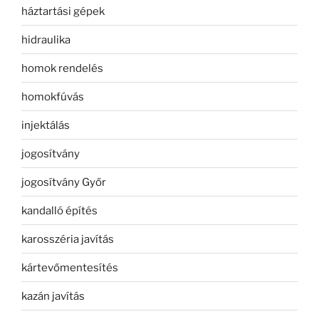
háztartási gépek
hidraulika
homok rendelés
homokfúvás
injektálás
jogosítvány
jogosítvány Győr
kandalló építés
karosszéria javítás
kártevőmentesítés
kazán javítás