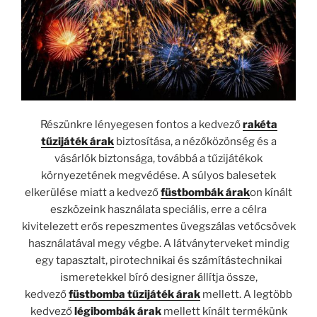
Részünkre lényegesen fontos a kedvező
rakéta
tűzijáték árak
biztosítása, a nézőközönség és a
vásárlók biztonsága, továbbá a tűzijátékok
környezetének megvédése. A súlyos balesetek
elkerülése miatt a kedvező
füstbombák árak
on kínált
eszközeink használata speciális, erre a célra
kivitelezett erős repeszmentes üvegszálas vetőcsövek
használatával megy végbe. A látványterveket mindig
egy tapasztalt, pirotechnikai és számítástechnikai
ismeretekkel bíró designer állítja össze,
kedvező
füstbomba tűzijáték árak
mellett. A legtöbb
kedvező
légibombák árak
mellett kínált termékünk