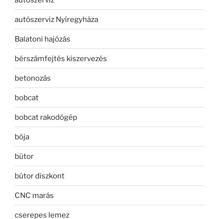
autószerviz Nyíregyháza
Balatoni hajózás
bérszámfejtés kiszervezés
betonozás
bobcat
bobcat rakodógép
bója
bútor
bútor diszkont
CNC marás
cserepes lemez