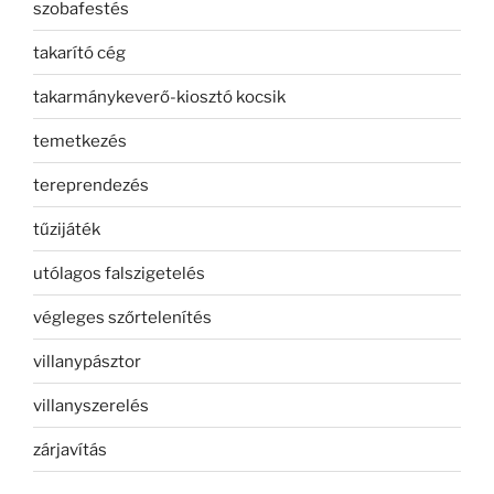
szobafestés
takarító cég
takarmánykeverő-kiosztó kocsik
temetkezés
tereprendezés
tűzijáték
utólagos falszigetelés
végleges szőrtelenítés
villanypásztor
villanyszerelés
zárjavítás