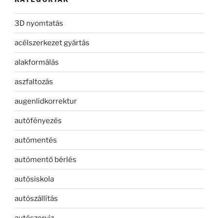
3D nyomtatás
acélszerkezet gyártás
alakformálás
aszfaltozás
augenlidkorrektur
autófényezés
autómentés
autómentő bérlés
autósiskola
autószállítás
autószerviz