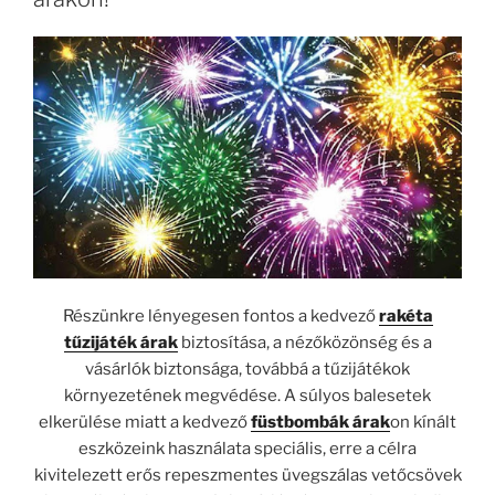
Részünkre lényegesen fontos a kedvező
rakéta
tűzijáték árak
biztosítása, a nézőközönség és a
vásárlók biztonsága, továbbá a tűzijátékok
környezetének megvédése. A súlyos balesetek
elkerülése miatt a kedvező
füstbombák árak
on kínált
eszközeink használata speciális, erre a célra
kivitelezett erős repeszmentes üvegszálas vetőcsövek