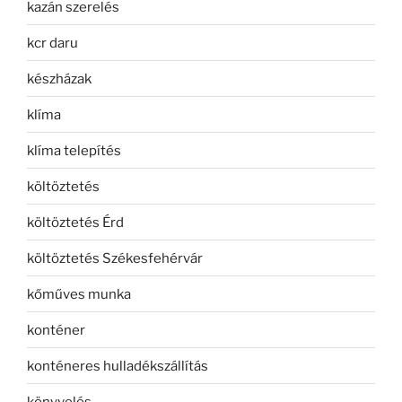
kazán szerelés
kcr daru
készházak
klíma
klíma telepítés
költöztetés
költöztetés Érd
költöztetés Székesfehérvár
kőműves munka
konténer
konténeres hulladékszállítás
könyvelés