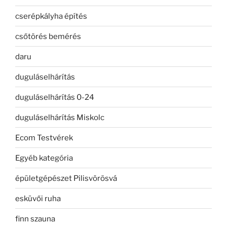
cserépkályha építés
csőtörés bemérés
daru
duguláselhárítás
duguláselhárítás 0-24
duguláselhárítás Miskolc
Ecom Testvérek
Egyéb kategória
épületgépészet Pilisvörösvá
esküvői ruha
finn szauna