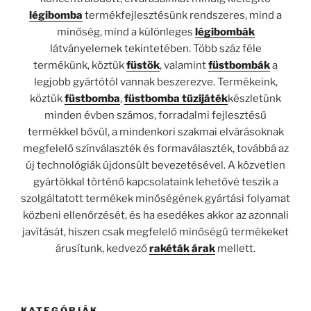
légibomba
termékfejlesztésünk rendszeres, mind a
minőség, mind a különleges
légibombák
látványelemek tekintetében. Több száz féle
termékünk, köztük
füstök
, valamint
füstbombák
a
legjobb gyártótól vannak beszerezve. Termékeink,
köztük
füstbomba
,
füstbomba tűzijáték
készletünk
minden évben számos, forradalmi fejlesztésű
termékkel bővül, a mindenkori szakmai elvárásoknak
megfelelő színválaszték és formaválaszték, továbbá az
új technológiák újdonsült bevezetésével. A közvetlen
gyártókkal történő kapcsolataink lehetővé teszik a
szolgáltatott termékek minőségének gyártási folyamat
közbeni ellenőrzését, és ha esedékes akkor az azonnali
javítását, hiszen csak megfelelő minőségű termékeket
árusítunk, kedvező
rakéták árak
mellett.
KATEGÓRIÁK