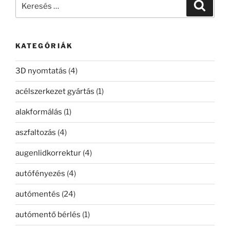
Keresé
a
következő
kifejezésre:
KATEGÓRIÁK
3D nyomtatás
(4)
acélszerkezet gyártás
(1)
alakformálás
(1)
aszfaltozás
(4)
augenlidkorrektur
(4)
autófényezés
(4)
autómentés
(24)
autómentő bérlés
(1)