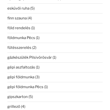
esküvői ruha
(5)
finn szauna
(4)
föld rendelés
(1)
földmunka Pécs
(1)
fűtésszerelés
(2)
gázkészülék Pilsivörösvár
(1)
gépi aszfaltozás
(1)
gépi földmunka
(3)
gépi földmunka Pécs
(1)
gipszkarton
(5)
grillező
(4)