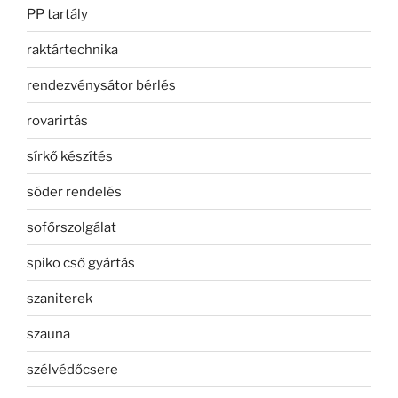
PP tartály
raktártechnika
rendezvénysátor bérlés
rovarirtás
sírkő készítés
sóder rendelés
sofőrszolgálat
spiko cső gyártás
szaniterek
szauna
szélvédőcsere