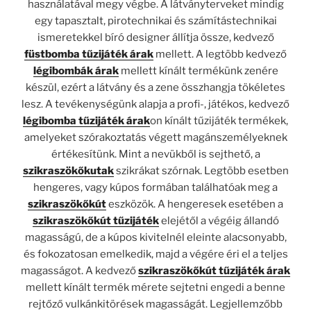
használatával megy végbe. A látványterveket mindig
egy tapasztalt, pirotechnikai és számítástechnikai
ismeretekkel bíró designer állítja össze, kedvező
füstbomba tűzijáték árak
mellett. A legtöbb kedvező
légibombák árak
mellett kínált termékünk zenére
készül, ezért a látvány és a zene összhangja tökéletes
lesz. A tevékenységünk alapja a profi-, játékos, kedvező
légibomba tűzijáték árak
on kínált tűzijáték termékek,
amelyeket szórakoztatás végett magánszemélyeknek
értékesítünk. Mint a nevükből is sejthető, a
szikraszökőkutak
szikrákat szórnak. Legtöbb esetben
hengeres, vagy kúpos formában találhatóak meg a
szikraszökőkút
eszközök. A hengeresek esetében a
szikraszökőkút tűzijáték
elejétől a végéig állandó
magasságú, de a kúpos kivitelnél eleinte alacsonyabb,
és fokozatosan emelkedik, majd a végére éri el a teljes
magasságot. A kedvező
szikraszökőkút tűzijáték árak
mellett kínált termék mérete sejtetni engedi a benne
rejtőző vulkánkitörések magasságát. Legjellemzőbb