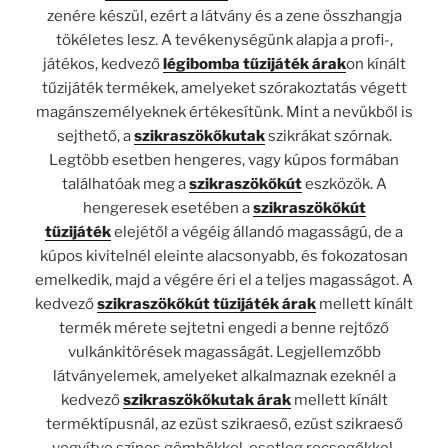
zenére készül, ezért a látvány és a zene összhangja
tökéletes lesz. A tevékenységünk alapja a profi-,
játékos, kedvező
légibomba tűzijáték árak
on kínált
tűzijáték termékek, amelyeket szórakoztatás végett
magánszemélyeknek értékesítünk. Mint a nevükből is
sejthető, a
szikraszökőkutak
szikrákat szórnak.
Legtöbb esetben hengeres, vagy kúpos formában
találhatóak meg a
szikraszökőkút
eszközök. A
hengeresek esetében a
szikraszökőkút
tűzijáték
elejétől a végéig állandó magasságú, de a
kúpos kivitelnél eleinte alacsonyabb, és fokozatosan
emelkedik, majd a végére éri el a teljes magasságot. A
kedvező
szikraszökőkút tűzijáték árak
mellett kínált
termék mérete sejtetni engedi a benne rejtőző
vulkánkitörések magasságát. Legjellemzőbb
látványelemek, amelyeket alkalmaznak ezeknél a
kedvező
szikraszökőkutak árak
mellett kínált
terméktípusnál, az ezüst szikraeső, ezüst szikraeső