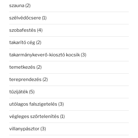
szauna
(2)
szélvédőcsere
(1)
szobafestés
(4)
takarító cég
(2)
takarmánykeverő-kiosztó kocsik
(3)
temetkezés
(2)
tereprendezés
(2)
tűzijáték
(5)
utólagos falszigetelés
(3)
végleges szőrtelenítés
(1)
villanypásztor
(3)