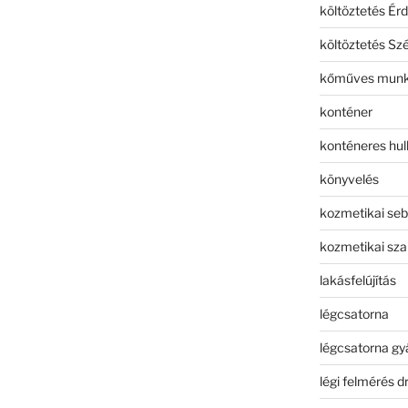
költöztetés Érd
költöztetés Sz
kőműves mun
konténer
konténeres hull
könyvelés
kozmetikai seb
kozmetikai sza
lakásfelújítás
légcsatorna
légcsatorna gy
légi felmérés d