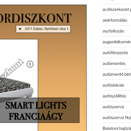
acélszerkezet 
alakformálás
aszfaltozás
augenlidkorrek
autófényezés
autómentés
autómentő bér
autósiskola
autószállítás
autószerviz
autószerviz Ny
Balatoni hajóz