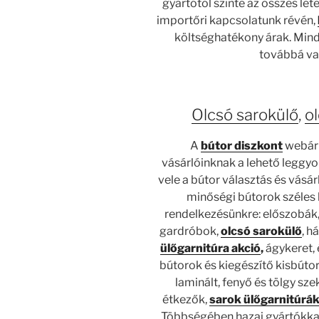
gyártótól szinte az összes lé
importőri kapcsolatunk révén,
költséghatékony árak. Mind
továbbá val
Olcsó sarokülő
,
o
A
bútor diszkont
webáru
vásárlóinknak a lehető leggy
vele a bútor választás és vásá
minőségi bútorok széles k
rendelkezésünkre: előszobák, 
gardróbok,
olcsó sarokülő
, h
ülőgarnitúra akció
,
ágykeret, 
bútorok és kiegészítő kisbúto
laminált, fenyő és tölgy sz
étkezők,
sarok ülőgarnitúrá
Többségében hazai gyártókkal