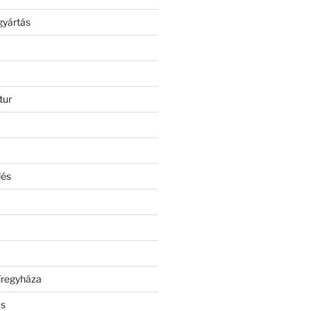
gyártás
tur
lés
íregyháza
ás