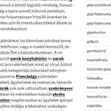
gépi aszfaltozá
llemző a lehető legjobb minőség, hosszú
ség a lapra szerelt bútorok esetében.
gépi földmunk
ie folyamatosan frissülő árainkat és
zéles szín és méretválasztékkal állunk az
gépi földmunk
rendelkezésre.
gipszkarton
alériánkat, ha bármilyen kérdése lenne,
grillező
 telefonon, vagy e-mailen keresztül, de
gumiszerviz
látjuk Önt a bútorboltunkban. A mi
mazott
sarok konyhabútor
és
sarok
használtruha
ő áron elérhetőek mind az olcsó bútort
háztartási gép
sabb kategóriájú bútorokat előnyben
gyszerre.
Franciaágy
számtalan
hidraulika
llett, ágykeretek és matracok, heverők
homok rendelé
túrák
sok-sok változatban,
szekrénysor
ekben és méretekben készült
akciós
homokfúvás
abútor
megtervezése az ügyfelek igényei
injektálás
 széles skálája, a lakásához szükséges