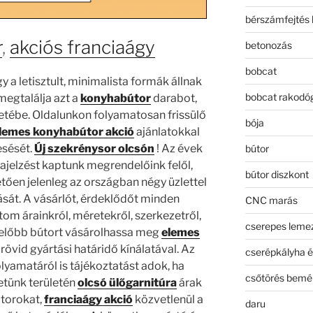
bérszámfejtés 
r
,
akciós franciaágy
betonozás
bobcat
y a letisztult, minimalista formák állnak
bobcat rakodó
megtalálja azt a
konyhabútor
darabot,
zetébe. Oldalunkon folyamatosan frissülő
bója
lemes konyhabútor akció
ajánlatokkal
esését.
Új szekrénysor olcsón
! Az évek
bútor
zajelzést kaptunk megrendelőink felől,
bútor diszkont
ően jelenleg az országban négy üzlettel
ását. A vásárlót, érdeklődőt minden
CNC marás
om árainkról, méretekről, szerkezetről,
cserepes leme
előbb bútort vásárolhassa meg
elemes
, rövid gyártási határidő kínálatával. Az
cserépkályha é
lyamatáról is tájékoztatást adok, ha
csőtörés bemé
etünk területén
olcsó ülőgarnitúra
árak
útorokat,
franciaágy akció
közvetlenül a
daru