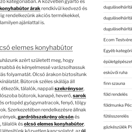
tező kategóriában. A közvetlen gyártó és
duguláselhárít
konyhabútor árak
rendkívül kedvező és
ig rendelkezünk akciós termékekkel,
duguláselhárít
amilyen ajánlattal is.
duguláselhárít
Ecom Testvér
lcsó elemes konyhabútor
Egyéb kategóri
házunk azért született meg, hogy
épületgépészet
orsabbá és kényelmessé varázsolhassuk
esküvői ruha
rlás folyamatát. Olcsó árakon biztosítunk
ínálatát. Bútorok széles skálája áll
finn szauna
étkezők, tálalók, nappali
szekrénysor
,
föld rendelés
álószoba bútorok, kanapé, heverő,
sarok
és ortopéd gyógymatracok, fenyő, tölgy
földmunka Péc
rok. Szerkezetében rendelkezésre állnak
fűtésszerelés
ekrények,
gardróbszekrény olcsón
és
k
, tálalók és
olcsó elemes konyhabútor
.
gázkészülék Pi
 létesítünk közvetlen kapcsolatot, az
új