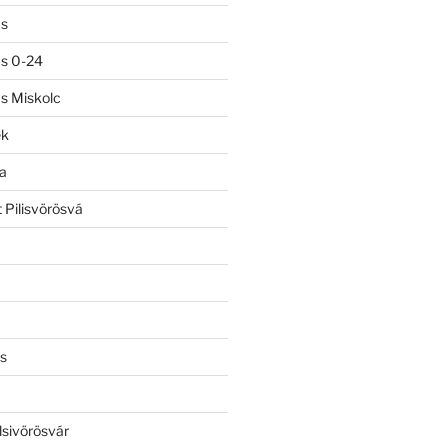
ás
ás 0-24
ás Miskolc
ek
a
 Pilisvörösvá
s
lsivörösvár