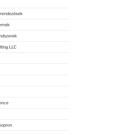
erendezések
lemek
endszerek
ting LLC
ence
Sopron