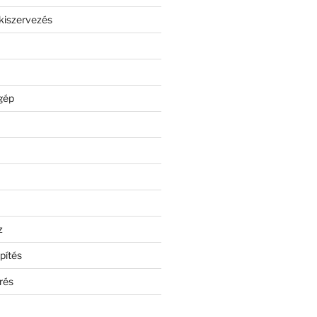
kiszervezés
gép
z
pítés
rés