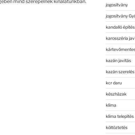
gében mind szerepelnek kínálatunkban.
jogosítvány
jogosítvány Gy
kandalló építés
karosszéria jav
kártevőmentes
kazán javítás
kazán szerelés
kcr daru
készházak
klíma
klíma telepítés
költöztetés