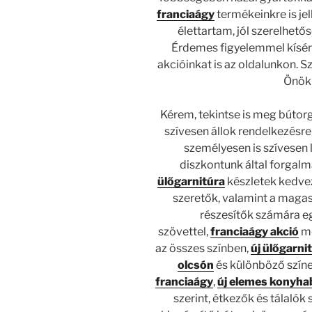
franciaágy
termékeinkre is je
élettartam, jól szerelhető
Érdemes figyelemmel kísérn
akcióinkat is az oldalunkon. S
Önök 
Kérem, tekintse is meg bútorg
szívesen állok rendelkezésre
személyesen is szívesen 
diszkontunk által forgal
ülőgarnitúra
készletek kedvez
szeretők, valamint a maga
részesítők számára e
szövettel,
franciaágy akció
me
az összes színben,
új
ülőgarni
olcsón
és különböző szín
franciaágy
,
új elemes konyh
szerint, étkezők és tálalók