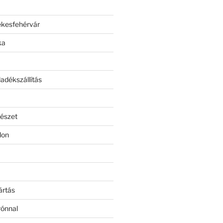
ékesfehérvár
ka
adékszállítás
észet
lon
ártás
rónnal