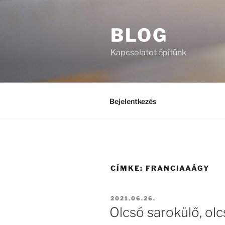
Tartalomhoz
BLOG
Kapcsolatot építünk
Bejelentkezés
CÍMKE:
FRANCIAAÁGY
BEKÜLDVE:
2021.06.26.
Olcsó sarokülő, ol