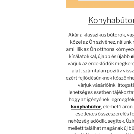
Konyhabúto
Akár a klasszikus bútorok, vag
közel az Ön szívéhez, nálunk 
ami illik az Ön otthona környe
kínálatokkal, újabb és újabb
e
várjuk az érdeklődők megker
alatt számtalan pozitív viss
ezért fejlődésünknek köszönhet
várjuk vásárlóink látogat
lehetséges esetben tájékoztat
hogy az igényének legmegfel
konyhabútor
, elérhető áron
esetleges összeszerelés fo
nehézség adódik, segítek. Üzl
mellett találhat magának új b