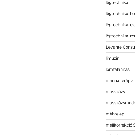
légtechnika
légtechnikai b
légtechnikai e
légtechnikai r
Levante Consul
limuzin
lomtalanítás
manuálterápia
masszázs
masszázsmed
méhtelep
mellkorrekció 