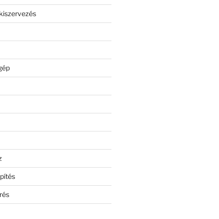
kiszervezés
gép
z
pítés
rés