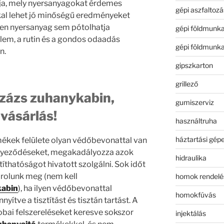
ja, mely nyersanyagokat érdemes
gépi aszfaltozá
kkal lehet jó minőségű eredményeket
etlen nyersanyag sem pótolhatja
gépi földmunk
lem, a rutin és a gondos odaadás
gépi földmunk
n.
gipszkarton
grillező
zázs zuhanykabin,
gumiszerviz
vásárlás!
használtruha
háztartási gép
ékek felülete olyan védőbevonattal van
zennyeződéseket, megakadályozza azok
hidraulika
íthatóságot hivatott szolgálni. Sok időt
órolunk meg (nem kell
homok rendelé
kabin
), ha ilyen védőbevonattal
homokfúvás
nyítve a tisztítást és tisztán tartást. A
obai felszereléseket keresve sokszor
injektálás