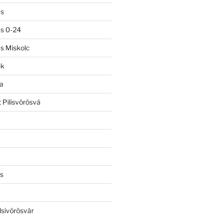
ás
ás 0-24
ás Miskolc
ek
a
 Pilisvörösvá
s
lsivörösvár