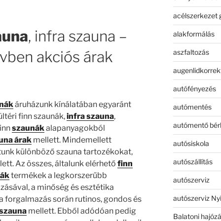
acélszerkezet 
auna
, infra szauna –
alakformálás
aszfaltozás
évben akciós árak
augenlidkorrek
autófényezés
unák
áruházunk kínálatában egyaránt
autómentés
ltéri finn szaunák,
infra szauna
,
autómentő bér
finn
szaunák
alapanyagokból
una árak
mellett. Mindemellett
autósiskola
tunk különböző szauna tartozékokat,
autószállítás
ett. Az összes, általunk elérhető
finn
nák
termékek a legkorszerűbb
autószerviz
zásával, a minőség és esztétika
autószerviz Ny
a forgalmazás során rutinos, gondos és
 szauna
mellett. Ebből adódóan pedig
Balatoni hajóz