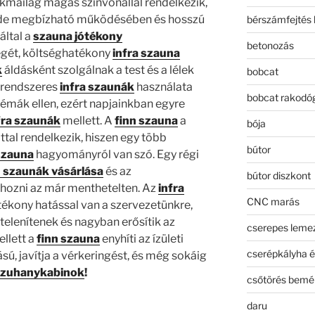
mailag magas színvonallal rendelkezik,
de megbízható működésében és hosszú
bérszámfejtés 
által a
szauna jótékony
betonozás
égét, költséghatékony
infra szauna
k
áldásként szolgálnak a test és a lélek
bobcat
a rendszeres
infra szaunák
használata
bobcat rakodó
émák ellen, ezért napjainkban egyre
fra szaunák
mellett. A
finn szauna
a
bója
tal rendelkezik, hiszen egy több
bútor
szauna
hagyományról van szó. Egy régi
n szaunák vásárlása
és az
bútor diszkont
hozni az már menthetelten. Az
infra
CNC marás
tékony hatással van a szervezetünkre,
elenítenek és nagyban erősítik az
cserepes leme
llett a
finn szauna
enyhíti az ízületi
cserépkályha é
sú, javítja a vérkeringést, és még sokáig
 zuhanykabinok
!
csőtörés bemé
daru