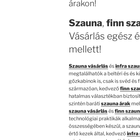
árakon!
Szauna
,
finn sz
Vásárlás egész 
mellett!
Szauna vásárlás
és
infra sza
megtalálhatók a beltéri és és kü
gőzkabinok is, csak is svéd és 
származóan, kedvező
finn sza
hatalmas választékban biztosí
szintén baráti
szauna árak
mell
szauna vásárlás
és
finn szau
technológiai praktikák alkalma
összességében készül, a szaun
értő kezek által, kedvező
infra