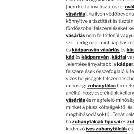
(nem kell annyi tisztítószer
ová
vásárlás
), ha ilyen védőbevonat
könnyítve a tisztítást és tisztán
fürdőszobai felszereléseket ke
vásárlás
nem feltétlenül vagyun
szó, pedig nap, mint nap haszn
és
kádparaván vásárlás
és
kád
kád
és
kádparaván
,
kádfal
va
Jelentése árnyaltabb: a
kádpa
felszerelések összefoglaló kif
vizes helyiségek felszereléséh
minőségi
zuhanytálca
terméke
anélkül hogy cserélnünk kellen
vásárlás
és megfelelő minősé
minket a plusz költségektől és 
meghibásodásoktól. Tehát cél
ha
zuhanytálcák típusai
és
zu
kedvező
íves zuhanytálcák
és