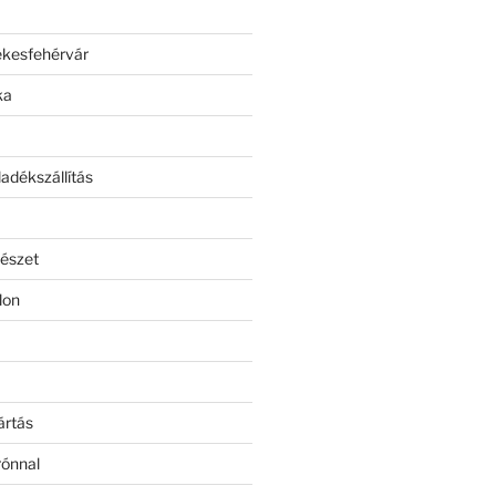
ékesfehérvár
ka
adékszállítás
észet
lon
ártás
rónnal