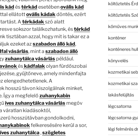
költöztetés Érd
lis kád
és
térkád
esetében
ovális kád
tal ellátott
ovális kádak
döntés, ezért
költöztetés Sz
 tartást. A
térkádak
szó alatt
kőműves mun
resve sokszor találkozhatunk, és
térkád
k tisztában azzal, hogy mit is takar ez a
konténer
áljuk ezeket az
szabadon álló kád
,
konténeres hull
fal vásárlás
, mint a
szabadon álló
gy
zuhanytálca vásárlás
például.
könyvelés
ravánok
és
kádfalak
olyan fürdőszobai
kozmetikai seb
ejezése, gyűjtőneve, amely mindenfajta
ez elengedhetetlenek. A
kozmetikai sza
k hosszú távon kiszolgálnak minket,
lakásfelújítás
e. Így a megfelelő
zuhanykabin
gű
íves zuhanytálca vásárlás
megóv
légcsatorna
a váratlan kiadásoktól,
légcsatorna gy
szerű hosszútávban gondolkodni,
hanykabinok
felkeresésére kerül a sor,
légi felmérés d
íves zuhanytálca
,
szögletes