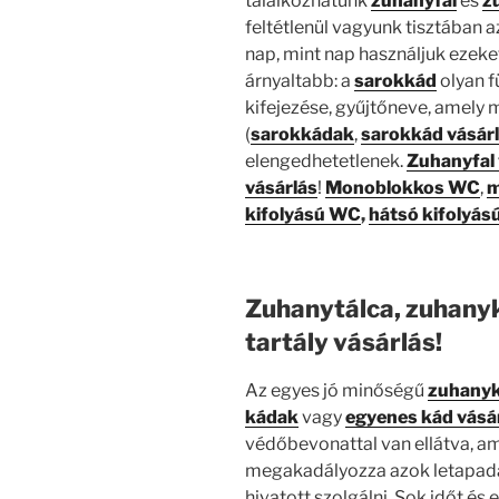
találkozhatunk
zuhanyfal
és
z
feltétlenül vagyunk tisztában az
nap, mint nap használjuk ezeke
árnyaltabb: a
sarokkád
olyan f
kifejezése, gyűjtőneve, amely 
(
sarokkádak
,
sarokkád vásár
elengedhetetlenek.
Zuhanyfal 
vásárlás
!
Monoblokkos WC
,
m
kifolyású WC
,
hátsó kifolyá
Zuhanytálca, zuhany
tartály vásárlás!
Az egyes jó minőségű
zuhanyk
kádak
vagy
egyenes kád vásá
védőbevonattal van ellátva, am
megakadályozza azok letapadá
hivatott szolgálni. Sok időt és