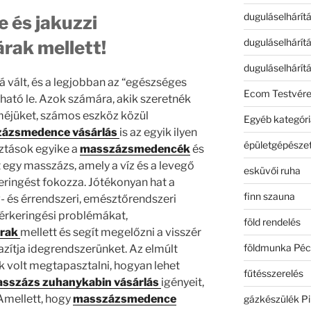
duguláselhárít
és jakuzzi
duguláselhárít
árak mellett!
duguláselhárít
 vált, és a legjobban az “egészséges
Ecom Testvér
írható le. Azok számára, akik szeretnék
lméjüket, számos eszköz közül
Egyéb kategóri
ázsmedence vásárlás
is az egyik ilyen
épületgépészet
sztások egyike a
masszázsmedencék
és
 egy masszázs, amely a víz és a levegő
esküvői ruha
ringést fokozza. Jótékonyan hat a
finn szauna
- és érrendszeri, emésztőrendszeri
vérkeringési problémákat,
föld rendelés
árak
mellett és segít megelőzni a visszér
földmunka Péc
lazítja idegrendszerünket. Az elmúlt
 volt megtapasztalni, hogyan lehet
fűtésszerelés
sszázs zuhanykabin vásárlás
igényeit,
 Amellett, hogy
masszázsmedence
gázkészülék Pi