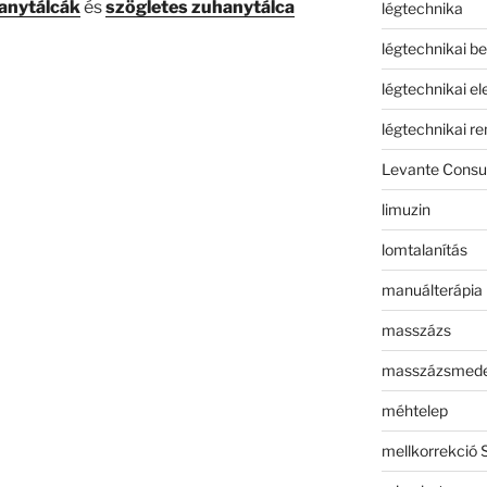
anytálcák
és
szögletes zuhanytálca
légtechnika
légtechnikai b
légtechnikai e
légtechnikai r
Levante Consul
limuzin
lomtalanítás
manuálterápia
masszázs
masszázsmed
méhtelep
mellkorrekció 