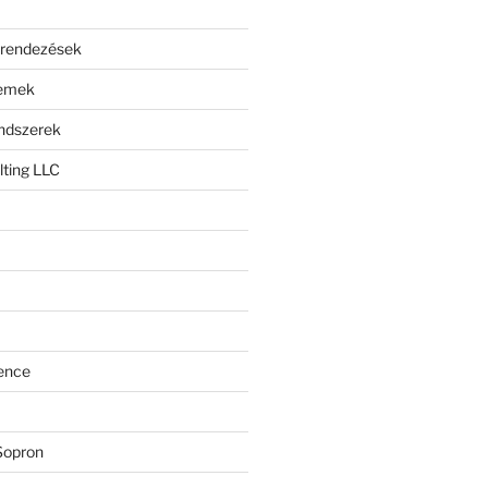
erendezések
lemek
endszerek
ting LLC
ence
Sopron