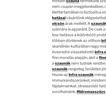
minden
szauna
termékünk szak
nem csupán megjelenésében, 
élettartamában is biztosítva ez
hatásai
vásárlóink elégedetts
olcsón
árak mellett. A
szauná
számára is egyaránt. De csak 
lesz hatásos a különböző probl
többen döntenek az otthoni
in
skandináv kultúrában nagy múlt
évezredre visszatekintő
infra 
finn mondás alapján, akit a
fin
a
szaunák
nem tudnak rendbe 
szaunák
rengeteg területen jó
hiszen az
infra szaunák
méregt
immunrendszerünket, mindeme
fájdalmainkat, stresszoldó hatá
sorolhatnánk.
Hidromasszázs