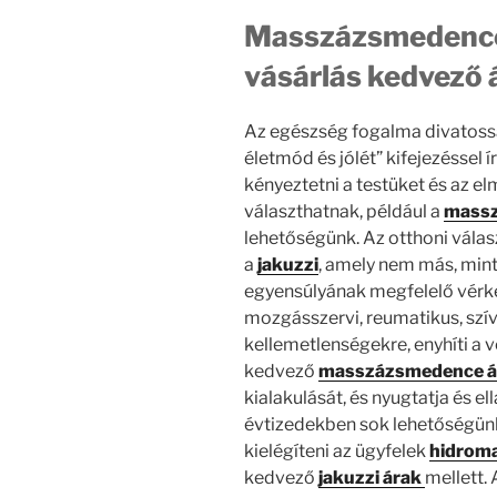
Masszázsmedence 
vásárlás kedvező 
Az egészség fogalma divatossá
életmód és jólét” kifejezéssel 
kényeztetni a testüket és az e
választhatnak, például a
massz
lehetőségünk. Az otthoni vála
a
jakuzzi
, amely nem más, mint
egyensúlyának megfelelő vérke
mozgásszervi, reumatikus, szív
kellemetlenségekre, enyhíti a 
kedvező
masszázsmedence 
kialakulását, és nyugtatja és el
évtizedekben sok lehetőségünk
kielégíteni az ügyfelek
hidroma
kedvező
jakuzzi árak
mellett.