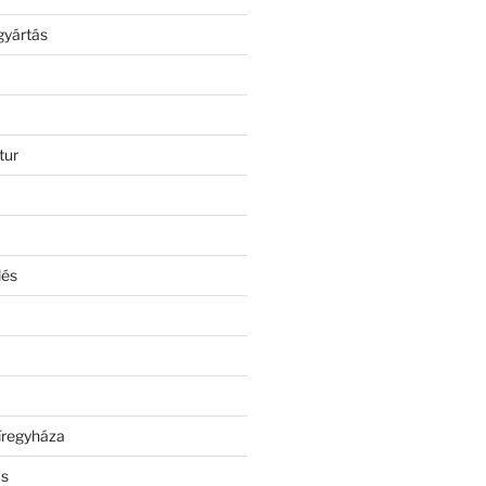
gyártás
tur
lés
íregyháza
ás