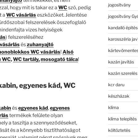
uhanyajtó
termékekkel, és nem
jogosítvány
zal, hogy mit is takar ez a
WC
szó, pedig
t a
WC vásárlás
eszközöket. Jelentése
jogosítvány Gy
ürdőszobai felszerelések összefoglaló
kandalló építés
mindenfajta vizes helyiségek
lás
) felszereléséhez
karosszéria jav
vásárlás
és
zuhanyajtó
kártevőmentes
onoblokkos WC vásárlás
!
Alsó
sú WC
,
WC tartály,
mosogató tálca
!
kazán javítás
kazán szerelés
kabin, egyenes kád, WC
kcr daru
készházak
klíma
abin
és
egyenes kád
,
egyenes
rlás
termékek felülete olyan
klíma telepítés
ely a taszítja a szennyeződéseket,
sát és a könnyebb tisztíthatóságot
költöztetés
 energiát, valamint pénzt spórolunk meg