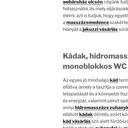
webáruház olcsón
cégünk tud
felhasználni, és mely eljáráso
elérni, azt is tudjuk, hogy egy
a
masszázsmedence
szakérte
hiányát a
jakuzzi vásárlás
sorá
Kádak, hidromass
monoblokkos WC 
Az egyes jó minőségű
kád
term
ellátva, amely a taszítja a s
letapadását és a könnyebb tiszt
és energiát, valamint pénzt sp
annyi
hidromasszázs zuhany
ellátott
kádak
döntés, ezért kön
kád vásárlás
szó alatt fürdősz