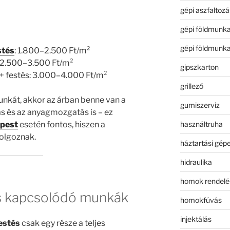
gépi aszfaltozá
gépi földmunk
gépi földmunk
stés
: 1.800–2.500 Ft/m²
: 2.500–3.500 Ft/m²
gipszkarton
 + festés: 3.000–4.000 Ft/m²
grillező
unkát, akkor az árban benne van a
gumiszerviz
tás és az anyagmozgatás is – ez
használtruha
apest
esetén fontos, hiszen a
olgoznak.
háztartási gép
hidraulika
homok rendelé
és kapcsolódó munkák
homokfúvás
injektálás
estés
csak egy része a teljes