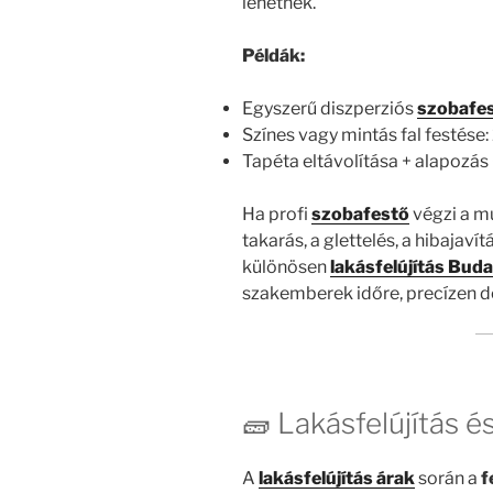
lehetnek.
Példák:
Egyszerű diszperziós
szobafe
Színes vagy mintás fal festése
Tapéta eltávolítása + alapozás
Ha profi
szobafestő
végzi a m
takarás, a glettelés, a hibajaví
különösen
lakásfelújítás Bud
szakemberek időre, precízen d
🧱 Lakásfelújítás 
A
lakásfelújítás árak
során a
f