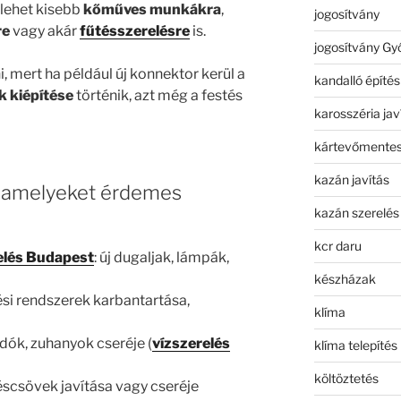
lehet kisebb
kőműves munkákra
,
jogosítvány
re
vagy akár
fűtésszerelésre
is.
jogosítvány Gy
 mert ha például új konnektor kerül a
kandalló építés
k kiépítése
történik, azt még a festés
karosszéria jav
kártevőmentes
kazán javítás
, amelyeket érdemes
kazán szerelés
kcr daru
relés Budapest
: új dugaljak, lámpák,
készházak
ési rendszerek karbantartása,
klíma
dók, zuhanyok cseréje (
vízszerelés
klíma telepítés
költöztetés
téscsövek javítása vagy cseréje