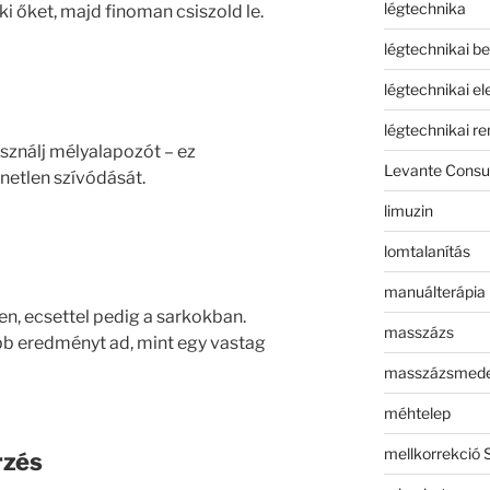
légtechnika
i őket, majd finoman csiszold le.
légtechnikai b
légtechnikai e
légtechnikai r
használj mélyalapozót – ez
Levante Consul
etlen szívódását.
limuzin
lomtalanítás
manuálterápia
en, ecsettel pedig a sarkokban.
masszázs
b eredményt ad, mint egy vastag
masszázsmed
méhtelep
mellkorrekció 
rzés