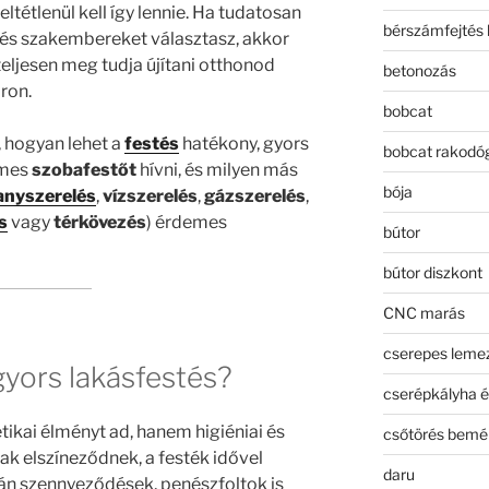
ltétlenül kell így lennie. Ha tudatosan
bérszámfejtés 
 és szakembereket választasz, akkor
teljesen meg tudja újítani otthonod
betonozás
ron.
bobcat
 hogyan lehet a
festés
hatékony, gyors
bobcat rakodó
emes
szobafestőt
hívni, és milyen más
bója
lanyszerelés
,
vízszerelés
,
gázszerelés
,
s
vagy
térkövezés
) érdemes
bútor
bútor diszkont
CNC marás
cserepes leme
gyors lakásfestés?
cserépkályha é
ikai élményt ad, hanem higiéniai és
csőtörés bemé
lak elszíneződnek, a festék idővel
daru
rán szennyeződések, penészfoltok is