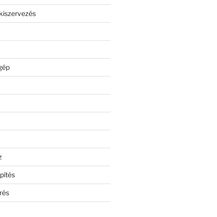
kiszervezés
gép
z
pítés
rés