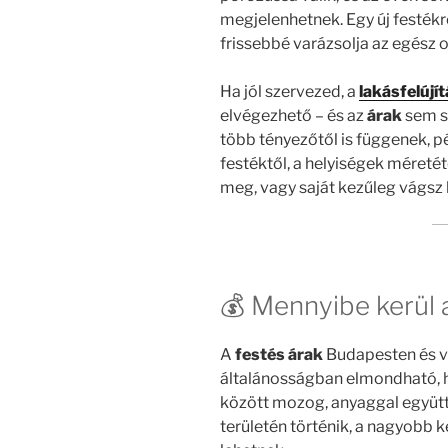
megjelenhetnek. Egy új festékr
frissebbé varázsolja az egész o
Ha jól szervezed, a
lakásfelújí
elvégezhető – és az
árak
sem s
több tényezőtől is függenek, pél
festéktől, a helyiségek méretét
meg, vagy saját kezűleg vágsz 
💰 Mennyibe kerül
A
festés árak
Budapesten és vi
általánosságban elmondható, h
között mozog, anyaggal együtt
területén történik, a nagyobb 