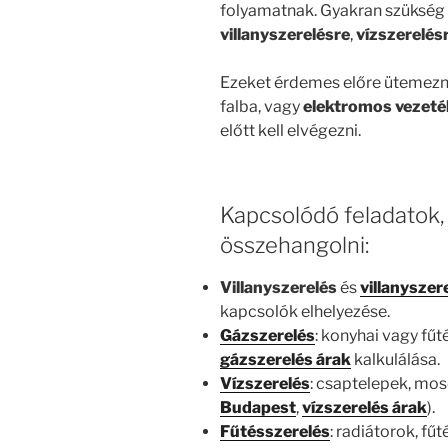
folyamatnak. Gyakran szükség 
villanyszerelésre
,
vízszerelés
Ezeket érdemes előre ütemezni,
falba, vagy
elektromos vezeté
előtt kell elvégezni.
Kapcsolódó feladatok
összehangolni:
Villanyszerelés
és
villanysze
kapcsolók elhelyezése.
Gázszerelés
: konyhai vagy fűt
gázszerelés árak
kalkulálása.
Vízszerelés
: csaptelepek, mos
Budapest
,
vízszerelés árak
).
Fűtésszerelés
: radiátorok, fű