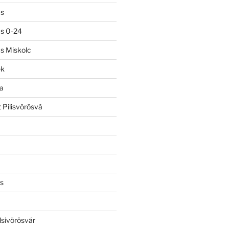
ás
ás 0-24
ás Miskolc
ek
a
 Pilisvörösvá
s
lsivörösvár