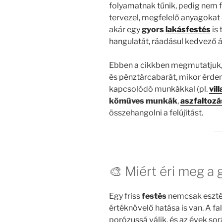
folyamatnak tűnik, pedig nem fe
tervezel, megfelelő anyagokat
akár egy
gyors
lakásfestés
is 
hangulatát, ráadásul kedvező á
Ebben a cikkben megmutatjuk,
és pénztárcabarát, mikor érd
kapcsolódó munkákkal (pl.
vil
kőműves munkák
,
aszfaltozá
összehangolni a felújítást.
🎨 Miért éri meg a 
Egy friss
festés
nemcsak esztét
értéknövelő hatása is van. A fa
porózussá válik, és az évek so