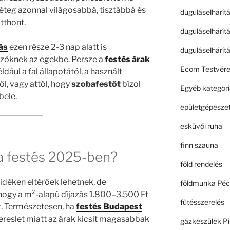
éteg azonnal világosabbá, tisztábbá és
duguláselhárít
tthont.
duguláselhárít
tás
ezen része 2-3 nap alatt is
duguláselhárít
zöknek az egekbe. Persze a
festés árak
Ecom Testvér
dául a fal állapotától, a használt
ől, vagy attól, hogy
szobafestőt
bízol
Egyéb kategóri
bele.
épületgépészet
esküvői ruha
finn szauna
 a festés 2025-ben?
föld rendelés
déken eltérőek lehetnek, de
földmunka Péc
ogy a m²-alapú díjazás 1.800–3.500 Ft
fűtésszerelés
. Természetesen, ha
festés Budapest
kereslet miatt az árak kicsit magasabbak
gázkészülék Pi