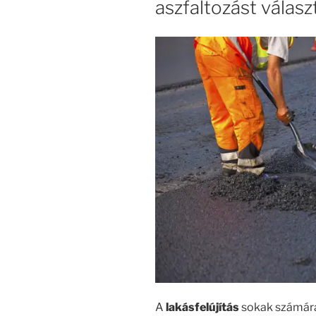
aszfaltozást válasz
A
lakásfelújítás
sokak számára 