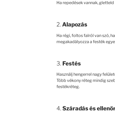
Ha repedések vannak, gletteld k
2.
Alapozás
Ha régi, foltos falról van szó, 
megakadályozza a festék egyen
3.
Festés
Használj hengerrel nagy felület
Több vékony réteg mindig szeb
festékréteg.
4.
Száradás és ellenő