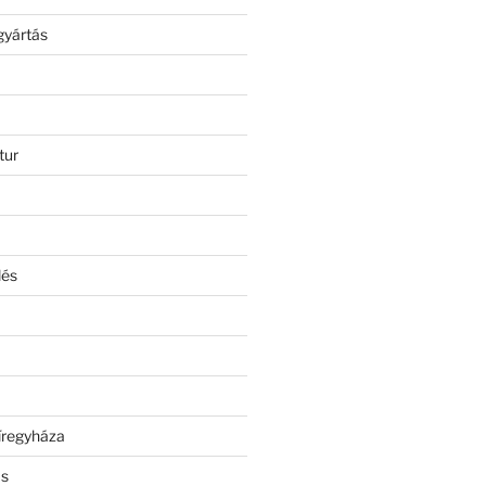
gyártás
tur
lés
íregyháza
ás