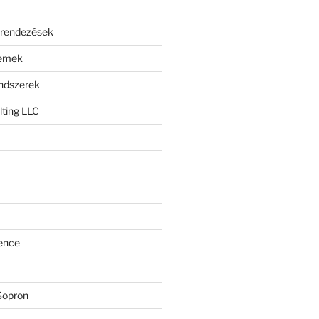
erendezések
lemek
endszerek
ting LLC
ence
Sopron