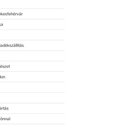
ékesfehérvár
ka
adékszállítás
észet
lon
ártás
rónnal