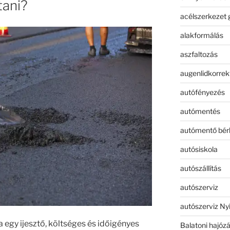
tani?
acélszerkezet 
alakformálás
aszfaltozás
augenlidkorrek
autófényezés
autómentés
autómentő bér
autósiskola
autószállítás
autószerviz
autószerviz Ny
egy ijesztő, költséges és időigényes
Balatoni hajóz