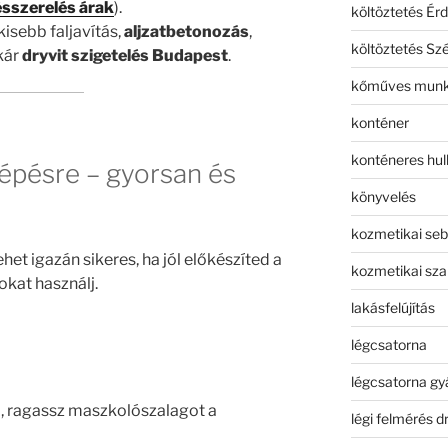
ésszerelés árak
).
költöztetés Érd
 kisebb faljavítás,
aljzatbetonozás
,
költöztetés Sz
kár
dryvit szigetelés Budapest
.
kőműves mun
konténer
konténeres hull
lépésre – gyorsan és
könyvelés
kozmetikai seb
het igazán sikeres, ha jól előkészíted a
kozmetikai sza
okat használj.
lakásfelújítás
légcsatorna
légcsatorna gy
al, ragassz maszkolószalagot a
légi felmérés d