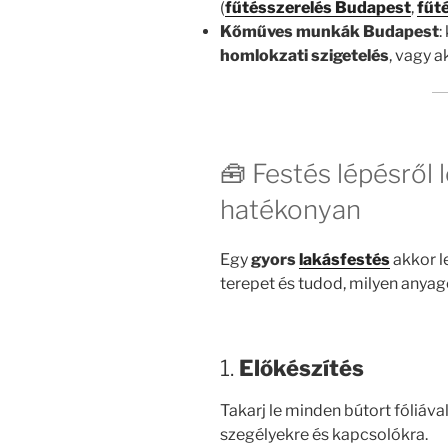
(
fűtésszerelés Budapest
,
fűt
Kőműves munkák Budapest
:
homlokzati szigetelés
, vagy a
🧰 Festés lépésről 
hatékonyan
Egy
gyors
lakásfestés
akkor le
terepet és tudod, milyen anyag
1.
Előkészítés
Takarj le minden bútort fóliáv
szegélyekre és kapcsolókra.