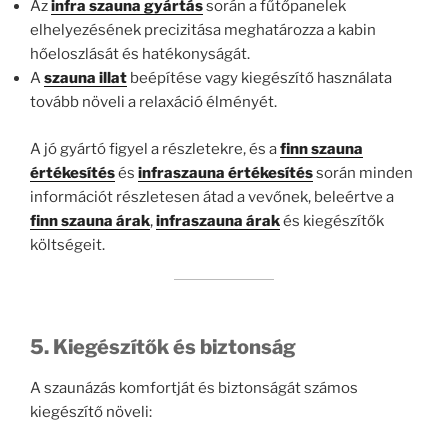
Az
infra szauna gyártás
során a fűtőpanelek
elhelyezésének precizitása meghatározza a kabin
hőeloszlását és hatékonyságát.
A
szauna illat
beépítése vagy kiegészítő használata
tovább növeli a relaxáció élményét.
A jó gyártó figyel a részletekre, és a
finn szauna
értékesítés
és
infraszauna értékesítés
során minden
információt részletesen átad a vevőnek, beleértve a
finn szauna árak
,
infraszauna árak
és kiegészítők
költségeit.
5. Kiegészítők és biztonság
A szaunázás komfortját és biztonságát számos
kiegészítő növeli: