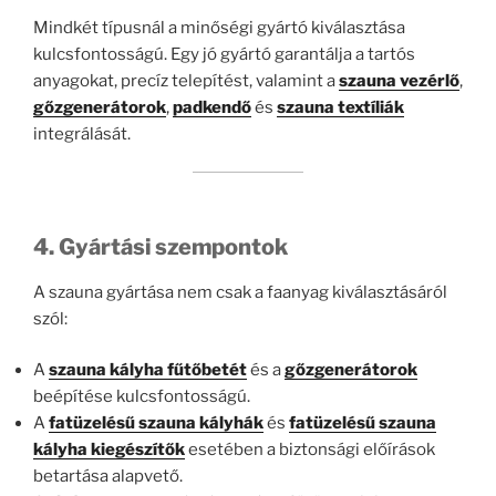
Mindkét típusnál a minőségi gyártó kiválasztása
kulcsfontosságú. Egy jó gyártó garantálja a tartós
anyagokat, precíz telepítést, valamint a
szauna vezérlő
,
gőzgenerátorok
,
padkendő
és
szauna textíliák
integrálását.
4. Gyártási szempontok
A szauna gyártása nem csak a faanyag kiválasztásáról
szól:
A
szauna kályha fűtőbetét
és a
gőzgenerátorok
beépítése kulcsfontosságú.
A
fatüzelésű szauna kályhák
és
fatüzelésű szauna
kályha kiegészítők
esetében a biztonsági előírások
betartása alapvető.