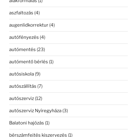
alakformálás
(1)
aszfaltozás
(4)
augenlidkorrektur
(4)
autófényezés
(4)
autómentés
(23)
autómentő bérlés
(1)
autósiskola
(9)
autószállítás
(7)
autószerviz
(12)
autószerviz Nyíregyháza
(3)
Balatoni hajózás
(1)
bérszámfejtés kiszervezés
(1)