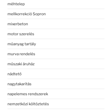
méhtelep
mellkorrekció Sopron
mixerbeton
motor szerelés
műanyag tartály
murva rendelés
műszaki áruház
nádtető
nagytakarítás
napelemes rendszerek
nemzetközi költöztetés