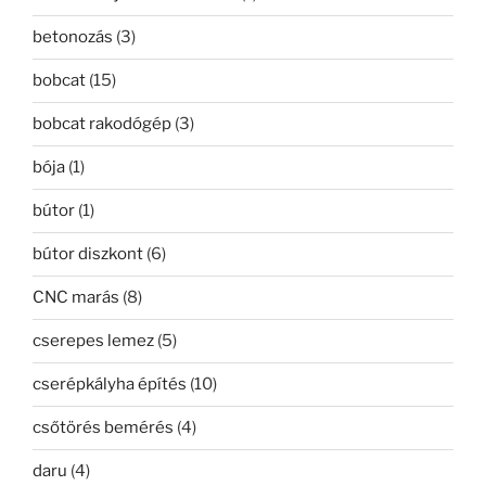
betonozás
(3)
bobcat
(15)
bobcat rakodógép
(3)
bója
(1)
bútor
(1)
bútor diszkont
(6)
CNC marás
(8)
cserepes lemez
(5)
cserépkályha építés
(10)
csőtörés bemérés
(4)
daru
(4)