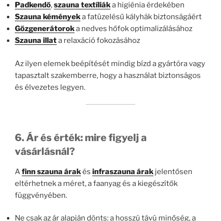
Padkendő
,
szauna textíliák
a higiénia érdekében
Szauna kémények
a fatüzelésű kályhák biztonságáért
Gőzgenerátorok
a nedves hőfok optimalizálásához
Szauna illat
a relaxáció fokozásához
Az ilyen elemek beépítését mindig bízd a gyártóra vagy
tapasztalt szakemberre, hogy a használat biztonságos
és élvezetes legyen.
6. Ár és érték: mire figyelj a
vásárlásnál?
A
finn szauna árak
és
infraszauna árak
jelentősen
eltérhetnek a méret, a faanyag és a kiegészítők
függvényében.
Ne csak az ár alapján dönts: a hosszú távú minőség, a