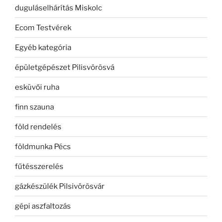
duguláselhárítás Miskolc
Ecom Testvérek
Egyéb kategória
épületgépészet Pilisvörösvá
esküvői ruha
finn szauna
föld rendelés
földmunka Pécs
fűtésszerelés
gázkészülék Pilsivörösvár
gépi aszfaltozás