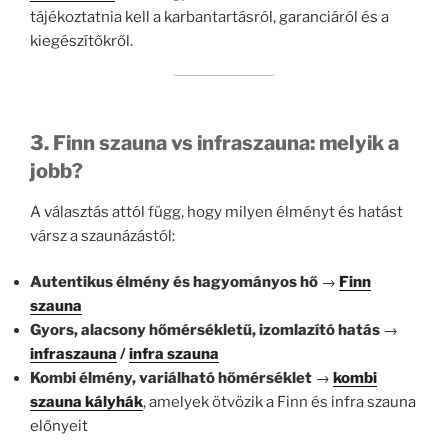
tájékoztatnia kell a karbantartásról, garanciáról és a
kiegészítőkről.
3. Finn szauna vs infraszauna: melyik a
jobb?
A választás attól függ, hogy milyen élményt és hatást
vársz a szaunázástól:
Autentikus élmény és hagyományos hő
→
Finn
szauna
Gyors, alacsony hőmérsékletű, izomlazító hatás
→
infraszauna
/
infra szauna
Kombi élmény, variálható hőmérséklet
→
kombi
szauna kályhák
, amelyek ötvözik a Finn és infra szauna
előnyeit