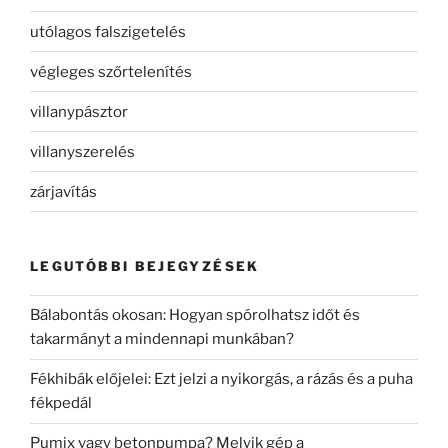
utólagos falszigetelés
végleges szőrtelenítés
villanypásztor
villanyszerelés
zárjavítás
LEGUTÓBBI BEJEGYZÉSEK
Bálabontás okosan: Hogyan spórolhatsz időt és
takarmányt a mindennapi munkában?
Fékhibák előjelei: Ezt jelzi a nyikorgás, a rázás és a puha
fékpedál
Pumix vagy betonpumpa? Melyik gép a