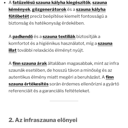
A
fatüzelésű szauna kályha kiegészítők
,
szauna
kémények
,
gőzgenerátorok
és a
szauna kályha
fűtőbetét
precíz beépítése kiemelt fontosságú a
biztonság és hatékonyság érdekében.
A
padkendő
és a
szauna textíliák
biztosítják a
komfortot és a higiénikus használatot, míg a
szauna
illat
további relaxációs élményt nyújt.
A
finn szauna árak
általában magasabbak, mint az infra
szaunák esetében, de hosszú távon a minőség és az
autentikus élmény miatt megéri a beruházást. A
finn
szauna értékesítés
során érdemes ellenőrizni a gyártó
referenciáit és a garanciális feltételeket.
2. Az infraszauna előnyei