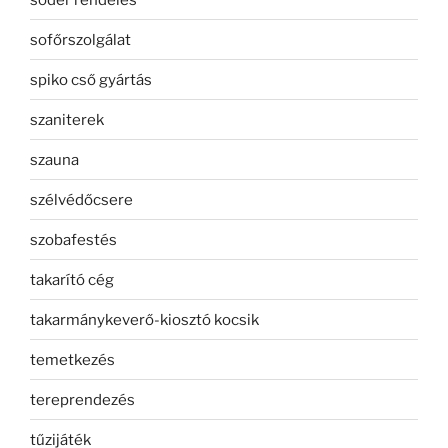
sofőrszolgálat
spiko cső gyártás
szaniterek
szauna
szélvédőcsere
szobafestés
takarító cég
takarmánykeverő-kiosztó kocsik
temetkezés
tereprendezés
tűzijáték