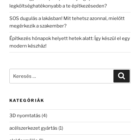
legköltséghatékonyabb a te építkezéseden?
SOS dugulás a lakásban! Mit tehetsz azonnal, mielőtt
megérkezik a szakember?
Építkezés hónapok helyett hetek alatt: Így készül el egy
modern készház!
Keresés
Keresé
a
következő
kifejezésre:
KATEGÓRIÁK
3D nyomtatás
(4)
acélszerkezet gyártás
(1)