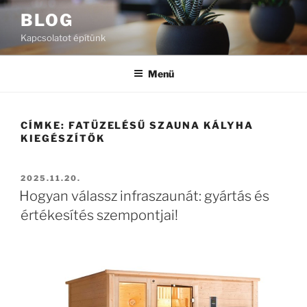
Tartalomhoz
BLOG
Kapcsolatot építünk
Menü
CÍMKE:
FATÜZELÉSŰ SZAUNA KÁLYHA
KIEGÉSZÍTŐK
BEKÜLDVE:
2025.11.20.
Hogyan válassz infraszaunát: gyártás és
értékesítés szempontjai!