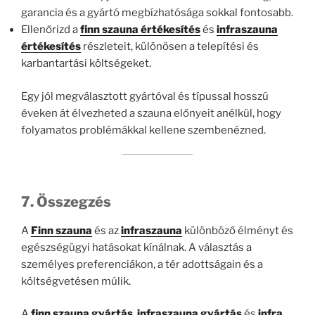
garancia és a gyártó megbízhatósága sokkal fontosabb.
Ellenőrizd a
finn szauna értékesítés
és
infraszauna
értékesítés
részleteit, különösen a telepítési és
karbantartási költségeket.
Egy jól megválasztott gyártóval és típussal hosszú
éveken át élvezheted a szauna előnyeit anélkül, hogy
folyamatos problémákkal kellene szembenézned.
7. Összegzés
A
Finn szauna
és az
infraszauna
különböző élményt és
egészségügyi hatásokat kínálnak. A választás a
személyes preferenciákon, a tér adottságain és a
költségvetésen múlik.
A
finn szauna gyártás
,
infraszauna gyártás
és
infra