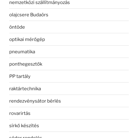
nemzetközi szállítmányozás
olajcsere Budaörs
öntöde
optikai mérőgép
pneumatika
ponthegesztők
PP tartály
raktártechnika
rendezvénysátor bérlés
rovarirtás
sírkő készítés
sóder rendelés