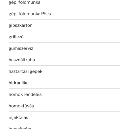
gépi földmunka
gépi földmunka Pécs
gipszkarton
grillező
gumiszerviz
használtruha
háztartási gépek
hidraulika
homok rendelés
homokfúvás
injektálás
jogosítvány