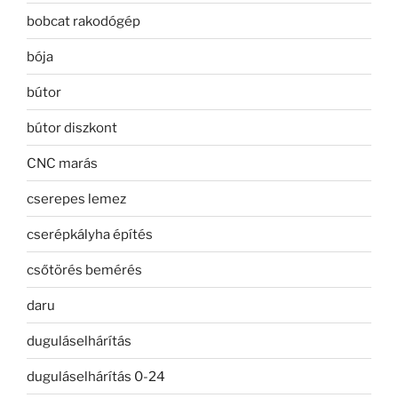
bobcat rakodógép
bója
bútor
bútor diszkont
CNC marás
cserepes lemez
cserépkályha építés
csőtörés bemérés
daru
duguláselhárítás
duguláselhárítás 0-24