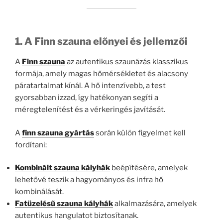
1. A Finn szauna előnyei és jellemzői
A
Finn szauna
az autentikus szaunázás klasszikus
formája, amely magas hőmérsékletet és alacsony
páratartalmat kínál. A hő intenzívebb, a test
gyorsabban izzad, így hatékonyan segíti a
méregtelenítést és a vérkeringés javítását.
A
finn szauna gyártás
során külön figyelmet kell
fordítani:
Kombinált szauna kályhák
beépítésére, amelyek
lehetővé teszik a hagyományos és infra hő
kombinálását.
Fatüzelésű szauna kályhák
alkalmazására, amelyek
autentikus hangulatot biztosítanak.