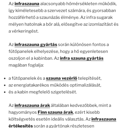
Az
infraszauna
alacsonyabb hőmérsékleten működik,
így kíméletesebb a szervezet számára, és gyorsabban
hozzáférhető a szaunázás élménye. Az infra sugarak
mélyen hatolnak a bőr alá, elősegítve az izomlazítást és
a vérkeringést.
Az
infraszauna gyártás
során különösen fontos a
fűtőpanelek elhelyezése, hogy a hő egyenletesen
oszoljon el a kabinban. Az
infra szauna gyártás
magában foglalja:
a fűtőpanelek és a
szauna vezérlő
telepítését,
az energiatakarékos működés optimalizálását,
és a kabin megfelelő szigetelését.
Az
infraszauna árak
általában kedvezőbbek, mint a
hagyományos
Finn szauna árak
, ezért kisebb
költségvetés esetén ideális választás. Az
infraszauna
értékesítés
során a gyártónak részletesen