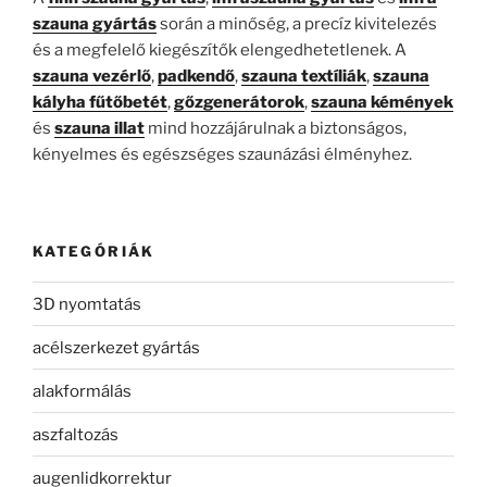
szauna gyártás
során a minőség, a precíz kivitelezés
és a megfelelő kiegészítők elengedhetetlenek. A
szauna vezérlő
,
padkendő
,
szauna textíliák
,
szauna
kályha fűtőbetét
,
gőzgenerátorok
,
szauna kémények
és
szauna illat
mind hozzájárulnak a biztonságos,
kényelmes és egészséges szaunázási élményhez.
KATEGÓRIÁK
3D nyomtatás
acélszerkezet gyártás
alakformálás
aszfaltozás
augenlidkorrektur