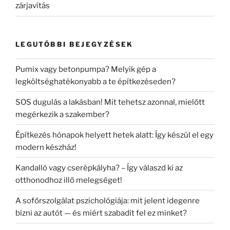
zárjavítás
LEGUTÓBBI BEJEGYZÉSEK
Pumix vagy betonpumpa? Melyik gép a
legköltséghatékonyabb a te építkezéseden?
SOS dugulás a lakásban! Mit tehetsz azonnal, mielőtt
megérkezik a szakember?
Építkezés hónapok helyett hetek alatt: Így készül el egy
modern készház!
Kandalló vagy cserépkályha? – Így válaszd ki az
otthonodhoz illő melegséget!
A sofőrszolgálat pszichológiája: mit jelent idegenre
bízni az autót — és miért szabadít fel ez minket?