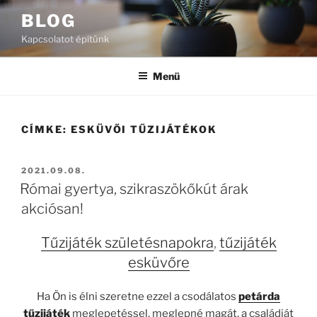
Tartalomhoz
BLOG
Kapcsolatot építünk
Menü
CÍMKE:
ESKÜVŐI TŰZIJÁTÉKOK
BEKÜLDVE:
2021.09.08.
Római gyertya, szikraszökőkút árak
akciósan!
Tűzijáték születésnapokra
,
tűzijáték
esküvőre
Ha Ön is élni szeretne ezzel a csodálatos
petárda
tűzijáték
meglepetéssel, meglepné magát, a családját