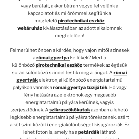
vagy barátait, akkor bátran vegye fel velünk a
kapcsolatot és mi örömmel segítünk a
megfelelő
pirotechnikai eszköz
webáruház
kiválasztásában az adott alkalomnak
megfelelően!
Felmerülhet önben a kérdés, hogy vajon mitől színesek
a
római gyertya
kellékek? Mert a
különböző
pirotechnikai eszköz
termékek az égésük
során különböző színnel festik meg a lángot. A
római
gyertyák
elektronjai különböző energiatartalmú
pályákon vannak a
római gyertya tűzijáték
. Hő vagy
fény hatására az elektronok egy magasabb
energiatartalmú pályára kerülnek, vagyis
gerjesztődnek. A
szikraszökőkutak
azonban a lehető
legkisebb energiatartalmú pályákra törekszenek, ezért
a két szint közötti energiakülönbséget kisugározzák. Ez
lehet foton is, amely ha a
petárdák
látható