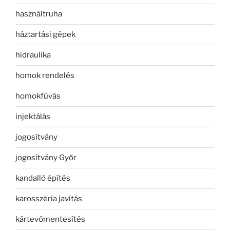
használtruha
háztartási gépek
hidraulika
homok rendelés
homokfúvás
injektálás
jogosítvány
jogosítvány Győr
kandalló építés
karosszéria javítás
kártevőmentesítés