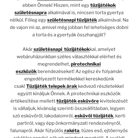
ebben Önnek! Hiszen, mint egy
tűzijátékok
születésnapra
alkalmával is, nincsen torta gyertya
nélkül. Főleg egy
születésnapi tűzijáték
alkalmával. Na
de vajon mi az, amivel még jobban fel lehetséges dobni
a torta és a gyertyák összhangját?
Akár
születésnapi tűzijátékok
kal, amelyet
webáruházunkban széles választékkal elérhet és
megrendelhet,
pirotechnikai
eszközök
berendezéseket! Az egész év folyamán
engedélyezett termékekkel kereskedünk
csak!
Tűzijáték telepek árak
kedvező részletekkel
együtt kínáljuk Önnek. A pirotechnikai eszközök
értékesítése mellett
tűzijáték esküvőre
kivitelezését
is vállaljuk, kívánság szerinti összeállításban, legyen
szó esküvőről, lakodalomról,
esküvői tűzijáték
, kerti
partiról, vagy épp önkormányzati rendezvényről,
falunapról. Akár fütyülős
rakéta
, tüzes eső, ejtőernyős
rakétára gondol, nálunk mindent megtalál. A családi