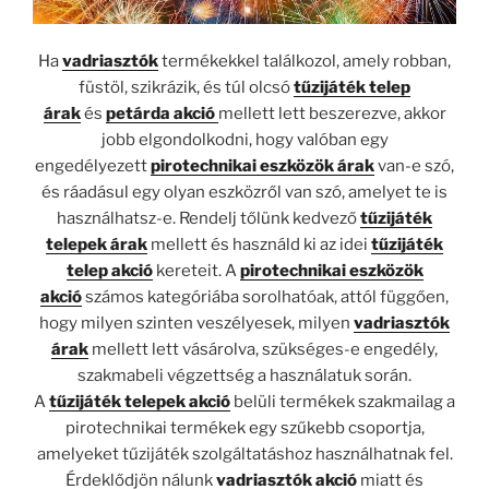
Ha
vadriasztók
termékekkel találkozol, amely robban,
füstöl, szikrázik, és túl olcsó
tűzijáték telep
árak
és
petárda akció
mellett lett beszerezve, akkor
jobb elgondolkodni, hogy valóban egy
engedélyezett
pirotechnikai eszközök árak
van-e szó,
és ráadásul egy olyan eszközről van szó, amelyet te is
használhatsz-e. Rendelj tőlünk kedvező
tűzijáték
telepek árak
mellett és használd ki az idei
tűzijáték
telep akció
kereteit. A
pirotechnikai eszközök
akció
számos kategóriába sorolhatóak, attól függően,
hogy milyen szinten veszélyesek, milyen
vadriasztók
árak
mellett lett vásárolva, szükséges-e engedély,
szakmabeli végzettség a használatuk során.
A
tűzijáték telepek akció
belüli termékek szakmailag a
pirotechnikai termékek egy szűkebb csoportja,
amelyeket tűzijáték szolgáltatáshoz használhatnak fel.
Érdeklődjön nálunk
vadriasztók akció
miatt és