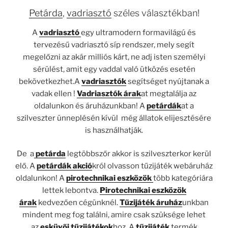
Petárda
,
vadriasztó
széles választékban!
A
vadriasztó
egy ultramodern formavilágú és
tervezésű vadriasztó síp rendszer, mely segít
megelőzni az akár milliós kárt, ne adj isten személyi
sérülést, amit egy vaddal való ütközés esetén
bekövetkezhet.A
vadriasztók
segítséget nyújtanak a
vadak ellen !
Vadriasztók árak
at megtalálja az
oldalunkon és áruházunkban! A
petárdák
at a
szilveszter ünneplésén kívül még állatok elijesztésére
is használhatják.
De a
petárda
legtöbbszőr akkor is szilveszterkor kerül
elő. A
petárdák akció
król olvasson tűzijáték webáruház
oldalunkon! A
pirotechnikai eszközök
több kategóriára
lettek lebontva.
Pirotechnikai eszközök
árak
kedvezően cégünknél.
Tűzijáték áruház
unkban
mindent meg fog találni, amire csak szüksége lehet
az
esküvői tűzijátékok
hoz. A
tűzijáték
termék