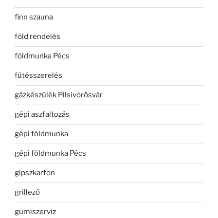
finn szauna
föld rendelés
földmunka Pécs
fűtésszerelés
gázkészülék Pilsivörösvár
gépi aszfaltozás
gépi földmunka
gépi földmunka Pécs
gipszkarton
grillező
gumiszerviz