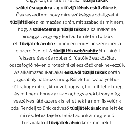
vágyókat, de lehet szó akár
tűzijátékok
születésnapokra
vagy
tűzijátékok esküvőkre
is.
Összeszedtem, hogy mire szükséges odafigyelni
tűzijátékok
alkalmazása során, mit szabad és mit nem,
hogy a
születésnapi tűzijátékok
alkalmakat ne
bírsággal, vagy egy kórház területén töltsük
el.
Tűzijáték áruház
: innen érdemes beszerezned a
felszereléseket. A
tűzijáték webáruház
által kínált
felszerelések és robbanó, füstölgő eszközöket
összefogló néven pirotechnikai eszközöknek nevezzük.
Az alkalmazásukat, akár
esküvői tűzijátékok
során
jogszabály határozza meg. Részletes szabályokhoz
kötik, hogy mikor, ki, mivel, hogyan, hol mit tehet meg
és mit nem. Ennek az az oka, hogy ezek bizony elég
veszélyes játékszerek is lehetnek ha nem figyelünk
oda. Rendelj tőlünk kedvező
tűzijáték árak
mellett és
mi részletes tájékoztatást adunk a megfelelő
használatról
tűzijáték akció
keretein belül.