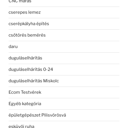
CNC marás
cserepes lemez
cserépkályha építés
csőtörés bemérés
daru
duguláselhárítás
duguláselhárítás 0-24
duguláselhárítás Miskolc
Ecom Testvérek
Egyéb kategória
épületgépészet Pilisvörösvá
esküvői ruha