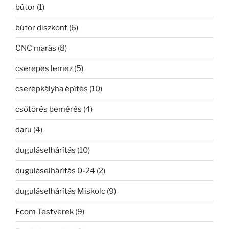
bútor
(1)
bútor diszkont
(6)
CNC marás
(8)
cserepes lemez
(5)
cserépkályha építés
(10)
csőtörés bemérés
(4)
daru
(4)
duguláselhárítás
(10)
duguláselhárítás 0-24
(2)
duguláselhárítás Miskolc
(9)
Ecom Testvérek
(9)