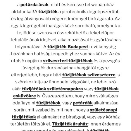
a
petárda árak
miatt és keresse fel webáruház
oldalunkat!A
tűzijáték
a pirotechnika legnépszerűbb
és leglátványosabb végeredménnyel bíró ágazata. Az
egyik legrégebbi iparágak közé sorolható, amelynek a
fejlődése szorosan összeköthető a feketelőpor
feltalálásának idejével, alkalmazásával és gyártásának
folyamatával. A
tűzijáték Budapest
tevékenység
hazánkban hatósági engedélyhez vannak kötve. Az év
utolsó napján a
szilveszteri tűzijátékok
és a pezsgős
üvegdugók durranásainak hangjától egyre
elterjedtebb, hogy a házi
tűzijátékok szilveszterre
is
szórakoztatja az ünnepelni vágyókat, de lehet szó
akár
tűzijátékok születésnapokra
vagy
tűzijátékok
esküvőkre
is. Összeszedtem, hogy mire szükséges
odafigyelni
tűzijátékok
vagy
petárdák
alkalmazása
során, mit szabad és mit nem, hogy a
születésnapi
tűzijátékok
alkalmakat ne bírsággal, vagy egy kórház
területén töltsük el.
Tűzijáték áruház
: innen érdemes
beszerezned a felszereléseket. A
tűzijáték