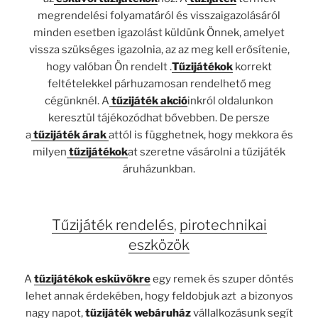
megrendelési folyamatáról és visszaigazolásáról
minden esetben igazolást küldünk Önnek, amelyet
vissza szükséges igazolnia, az az meg kell erősítenie,
hogy valóban Ön rendelt .
Tűzijátékok
korrekt
feltételekkel párhuzamosan rendelhető meg
cégünknél. A
tűzijáték akció
inkról oldalunkon
keresztül tájékozódhat bővebben. De persze
a
tűzijáték árak
attól is függhetnek, hogy mekkora és
milyen
tűzijátékok
at szeretne vásárolni a tűzijáték
áruházunkban.
Tűzijáték rendelés
,
pirotechnikai
eszközök
A
tűzijátékok esküvőkre
egy remek és szuper döntés
lehet annak érdekében, hogy feldobjuk azt a bizonyos
nagy napot,
tűzijáték webáruház
vállalkozásunk segít