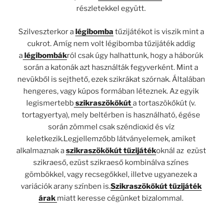
részletekkel együtt.
Szilveszterkor a
légibomba
tűzijátékot is viszik mint a
cukrot. Amíg nem volt légibomba tűzijáték addig
a
légibombák
ról csak úgy halhattunk, hogy a háborúk
során a katonák azt használták fegyverként. Mint a
nevükből is sejthető, ezek szikrákat szórnak. Általában
hengeres, vagy kúpos formában léteznek. Az egyik
legismertebb
szikraszökőkút
a tortaszökőkút (v.
tortagyertya), mely beltérben is használható, égése
során zömmel csak széndioxid és víz
keletkezik.Legjellemzőbb látványelemek, amiket
alkalmaznak a
szikraszökőkút tűzijáték
oknál az ezüst
szikraeső, ezüst szikraeső kombinálva színes
gömbökkel, vagy recsegőkkel, illetve ugyanezek a
variációk arany színben is.
Szikraszökőkút tűzijáték
árak
miatt keresse cégünket bizalommal.