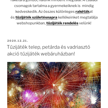
csomagok tartalma a gyermekeiknek is mindig
kedveskedik. Az összes különleges
rakéták
at
és
tűzijáték születésnapra
kellékeinket megtalálja
webshopunkban,
tűzijáték rendelés
velünk!
BEKÜLDVE:
2020.12.21.
Tűzijáték telep, petárda és vadriasztó
akció tűzijáték webáruházban!