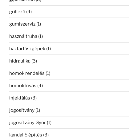
grillező
(4)
gumiszerviz
(1)
használtruha
(1)
háztartási gépek
(1)
hidraulika
(3)
homok rendelés
(1)
homokfúvás
(4)
injektálás
(3)
jogosítvány
(1)
jogosítvány Győr
(1)
kandalló építés
(3)