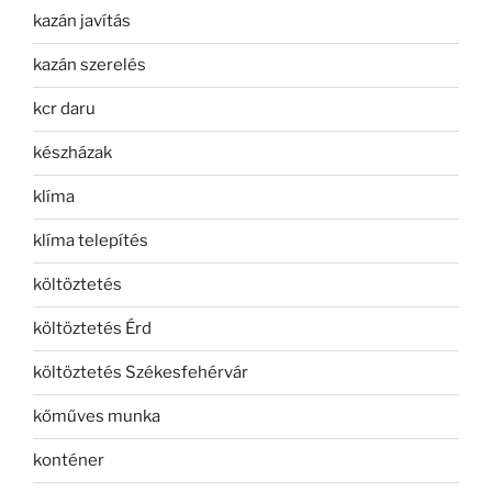
kazán javítás
kazán szerelés
kcr daru
készházak
klíma
klíma telepítés
költöztetés
költöztetés Érd
költöztetés Székesfehérvár
kőműves munka
konténer