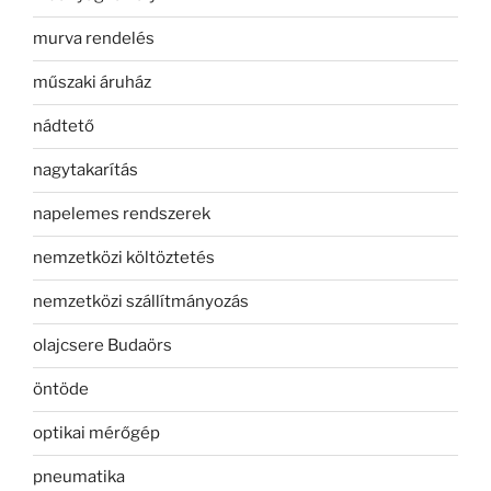
murva rendelés
műszaki áruház
nádtető
nagytakarítás
napelemes rendszerek
nemzetközi költöztetés
nemzetközi szállítmányozás
olajcsere Budaörs
öntöde
optikai mérőgép
pneumatika