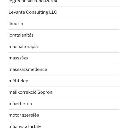
légtechnikai rendszerek
Levante Consulting LLC
limuzin
lomtalanítás
manuálterápia
masszázs
masszázsmedence
méhtelep
mellkorrekció Sopron
mixerbeton
motor szerelés
műanyag tartály