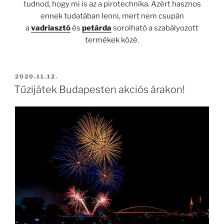
tudnod, hogy mi is az a pirotechnika. Azért hasznos
ennek tudatában lenni, mert nem csupán
a
vadriasztó
és
petárda
sorolható a szabályozott
termékek közé.
BEKÜLDVE:
2020.11.12.
Tűzijátek Budapesten akciós árakon!