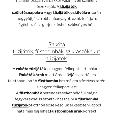
hullámhosszán van, akkor valamilyen színként
érzékeljük. A
tűzijáték
születésnapokra
vagy
tűzijáték esküvőkre
során
meggyújtják a robbanóanyagot, ez biztosítja az
égéshez és a gerjesztéshez szükséges hőt.
Rakéta
tűzijáték
,
füstbombák
,
szikraszökőkút
tűzijáték
A
rakéta tűzijáték
is nagyon felkapott lett nálunk
!
Rakéták árak
miatt érdeklődjön vezetékes
telefonunkon ! A
füstbomba
használata a fotózás terén
is nagyon felkapott lett.
A
füstbombák
berendezéseket például még a
fegyvereknél is szokták használni.A
füstbomba
tűzijáték
ot otthon sose kezdjük el készíteni, abból
hatalmas baj lehet.
Füstbombák árak
korrekt