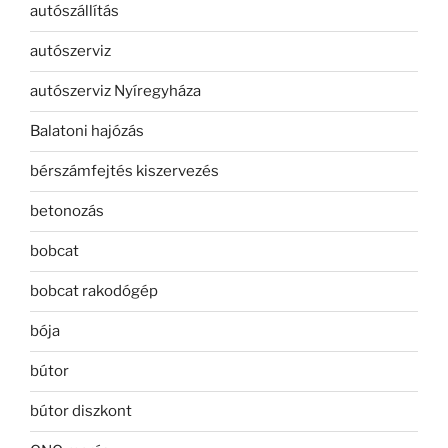
autószállítás
autószerviz
autószerviz Nyíregyháza
Balatoni hajózás
bérszámfejtés kiszervezés
betonozás
bobcat
bobcat rakodógép
bója
bútor
bútor diszkont