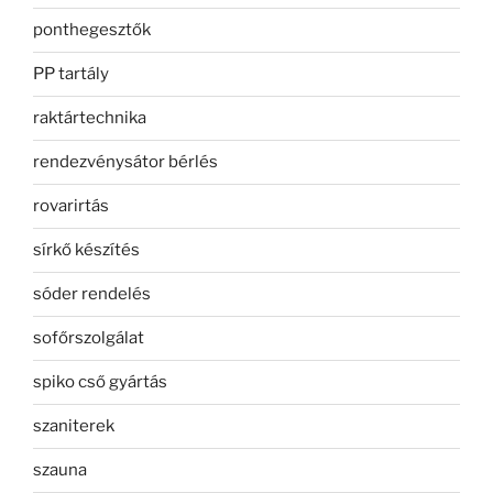
ponthegesztők
PP tartály
raktártechnika
rendezvénysátor bérlés
rovarirtás
sírkő készítés
sóder rendelés
sofőrszolgálat
spiko cső gyártás
szaniterek
szauna