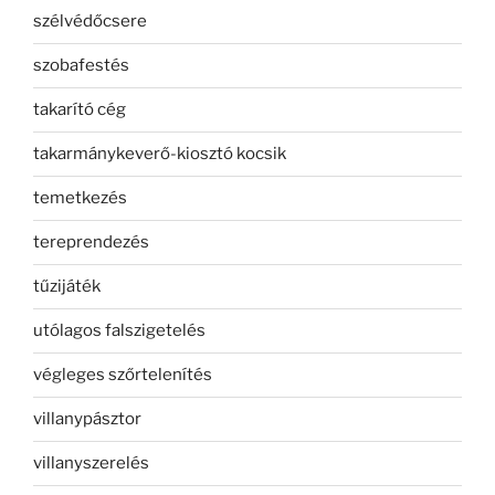
szélvédőcsere
szobafestés
takarító cég
takarmánykeverő-kiosztó kocsik
temetkezés
tereprendezés
tűzijáték
utólagos falszigetelés
végleges szőrtelenítés
villanypásztor
villanyszerelés