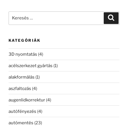
Keresés
Keresé
a
következő
kifejezésre:
KATEGÓRIÁK
3D nyomtatás
(4)
acélszerkezet gyártás
(1)
alakformálás
(1)
aszfaltozás
(4)
augenlidkorrektur
(4)
autófényezés
(4)
autómentés
(23)