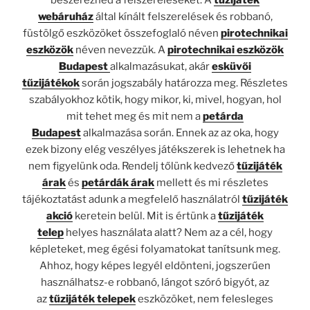
webáruház
által kínált felszerelések és robbanó,
füstölgő eszközöket összefoglaló néven
pirotechnikai
eszközök
néven nevezzük. A
pirotechnikai eszközök
Budapest
alkalmazásukat, akár
esküvői
tűzijátékok
során jogszabály határozza meg. Részletes
szabályokhoz kötik, hogy mikor, ki, mivel, hogyan, hol
mit tehet meg és mit nem a
petárda
Budapest
alkalmazása során. Ennek az az oka, hogy
ezek bizony elég veszélyes játékszerek is lehetnek ha
nem figyelünk oda. Rendelj tőlünk kedvező
tűzijáték
árak
és
petárdák árak
mellett és mi részletes
tájékoztatást adunk a megfelelő használatról
tűzijáték
akció
keretein belül. Mit is értünk a
tűzijáték
telep
helyes használata alatt? Nem az a cél, hogy
képleteket, meg égési folyamatokat tanítsunk meg.
Ahhoz, hogy képes legyél eldönteni, jogszerűen
használhatsz-e robbanó, lángot szóró bigyót, az
az
tűzijáték telepek
eszközöket, nem felesleges