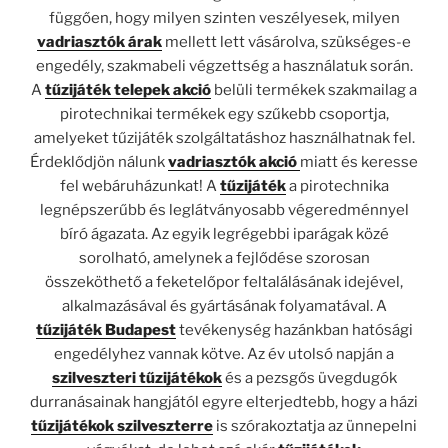
függően, hogy milyen szinten veszélyesek, milyen
vadriasztók árak
mellett lett vásárolva, szükséges-e
engedély, szakmabeli végzettség a használatuk során.
A
tűzijáték telepek akció
belüli termékek szakmailag a
pirotechnikai termékek egy szűkebb csoportja,
amelyeket tűzijáték szolgáltatáshoz használhatnak fel.
Érdeklődjön nálunk
vadriasztók akció
miatt és keresse
fel webáruházunkat! A
tűzijáték
a pirotechnika
legnépszerűbb és leglátványosabb végeredménnyel
bíró ágazata. Az egyik legrégebbi iparágak közé
sorolható, amelynek a fejlődése szorosan
összeköthető a feketelőpor feltalálásának idejével,
alkalmazásával és gyártásának folyamatával. A
tűzijáték Budapest
tevékenység hazánkban hatósági
engedélyhez vannak kötve. Az év utolsó napján a
szilveszteri tűzijátékok
és a pezsgős üvegdugók
durranásainak hangjától egyre elterjedtebb, hogy a házi
tűzijátékok szilveszterre
is szórakoztatja az ünnepelni