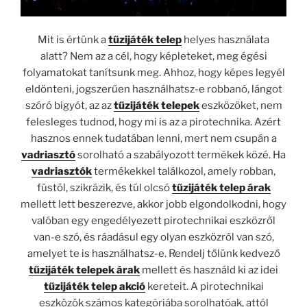
Mit is értünk a
tűzijáték telep
helyes használata
alatt? Nem az a cél, hogy képleteket, meg égési
folyamatokat tanítsunk meg. Ahhoz, hogy képes legyél
eldönteni, jogszerűen használhatsz-e robbanó, lángot
szóró bigyót, az az
tűzijáték telepek
eszközöket, nem
felesleges tudnod, hogy mi is az a pirotechnika. Azért
hasznos ennek tudatában lenni, mert nem csupán a
vadriasztó
sorolható a szabályozott termékek közé. Ha
vadriasztók
termékekkel találkozol, amely robban,
füstöl, szikrázik, és túl olcsó
tűzijáték telep árak
mellett lett beszerezve, akkor jobb elgondolkodni, hogy
valóban egy engedélyezett pirotechnikai eszközről
van-e szó, és ráadásul egy olyan eszközről van szó,
amelyet te is használhatsz-e. Rendelj tőlünk kedvező
tűzijáték telepek árak
mellett és használd ki az idei
tűzijáték telep akció
kereteit. A pirotechnikai
eszközök számos kategóriába sorolhatóak, attól