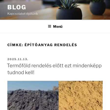
Tartalomhoz
BLOG
Kapcsolatot építünk
Menü
CÍMKE:
ÉPÍTŐANYAG RENDELÉS
BEKÜLDVE:
2025.11.13.
Termőföld rendelés előtt ezt mindenképp
tudnod kell!