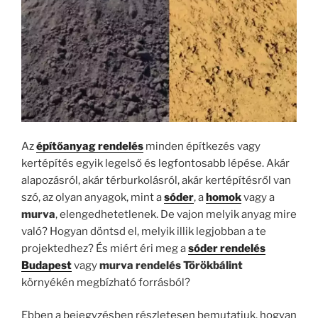
Az
építőanyag rendelés
minden építkezés vagy
kertépítés egyik legelső és legfontosabb lépése. Akár
alapozásról, akár térburkolásról, akár kertépítésről van
szó, az olyan anyagok, mint a
sóder
, a
homok
vagy a
murva
, elengedhetetlenek. De vajon melyik anyag mire
való? Hogyan döntsd el, melyik illik legjobban a te
projektedhez? És miért éri meg a
sóder rendelés
Budapest
vagy
murva rendelés Törökbálint
környékén megbízható forrásból?
Ebben a bejegyzésben részletesen bemutatjuk, hogyan