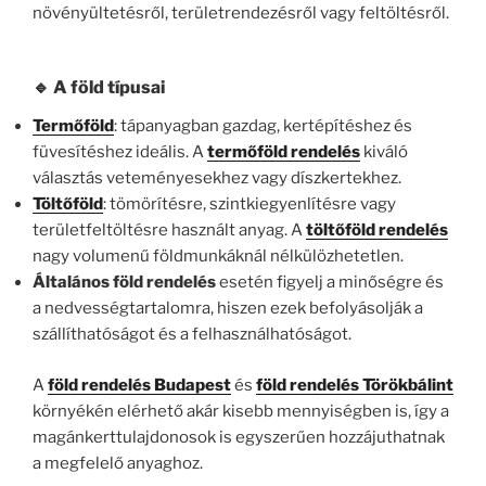
növényültetésről, területrendezésről vagy feltöltésről.
🔹 A föld típusai
Termőföld
: tápanyagban gazdag, kertépítéshez és
füvesítéshez ideális. A
termőföld rendelés
kiváló
választás veteményesekhez vagy díszkertekhez.
Töltőföld
: tömörítésre, szintkiegyenlítésre vagy
területfeltöltésre használt anyag. A
töltőföld rendelés
nagy volumenű földmunkáknál nélkülözhetetlen.
Általános föld rendelés
esetén figyelj a minőségre és
a nedvességtartalomra, hiszen ezek befolyásolják a
szállíthatóságot és a felhasználhatóságot.
A
föld rendelés Budapest
és
föld rendelés Törökbálint
környékén elérhető akár kisebb mennyiségben is, így a
magánkerttulajdonosok is egyszerűen hozzájuthatnak
a megfelelő anyaghoz.