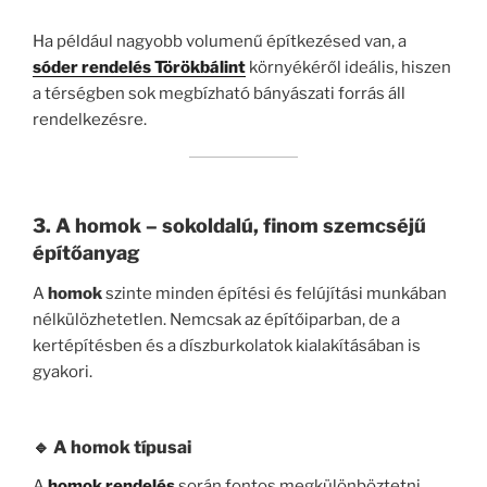
Ha például nagyobb volumenű építkezésed van, a
sóder rendelés Törökbálint
környékéről ideális, hiszen
a térségben sok megbízható bányászati forrás áll
rendelkezésre.
3. A homok – sokoldalú, finom szemcséjű
építőanyag
A
homok
szinte minden építési és felújítási munkában
nélkülözhetetlen. Nemcsak az építőiparban, de a
kertépítésben és a díszburkolatok kialakításában is
gyakori.
🔹 A homok típusai
A
homok rendelés
során fontos megkülönböztetni,