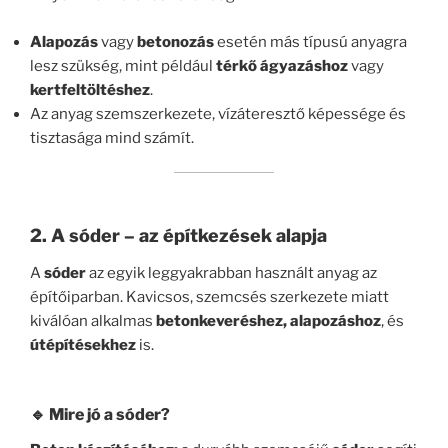
Alapozás
vagy
betonozás
esetén más típusú anyagra
lesz szükség, mint például
térkő ágyazáshoz
vagy
kertfeltöltéshez
.
Az anyag szemszerkezete, vízáteresztő képessége és
tisztasága mind számít.
2. A sóder – az építkezések alapja
A
sóder
az egyik leggyakrabban használt anyag az
építőiparban. Kavicsos, szemcsés szerkezete miatt
kiválóan alkalmas
betonkeveréshez, alapozáshoz
, és
útépítésekhez
is.
🔹 Mire jó a sóder?