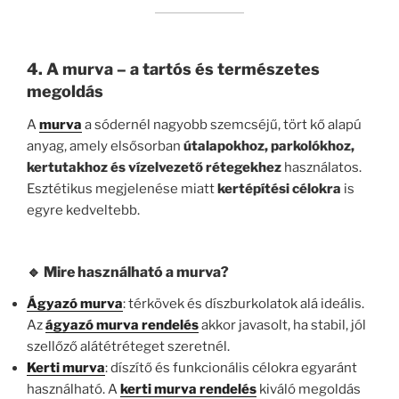
4. A murva – a tartós és természetes
megoldás
A
murva
a sódernél nagyobb szemcséjű, tört kő alapú
anyag, amely elsősorban
útalapokhoz, parkolókhoz,
kertutakhoz és vízelvezető rétegekhez
használatos.
Esztétikus megjelenése miatt
kertépítési célokra
is
egyre kedveltebb.
🔹 Mire használható a murva?
Ágyazó murva
: térkövek és díszburkolatok alá ideális.
Az
ágyazó murva rendelés
akkor javasolt, ha stabil, jól
szellőző alátétréteget szeretnél.
Kerti murva
: díszítő és funkcionális célokra egyaránt
használható. A
kerti murva rendelés
kiváló megoldás