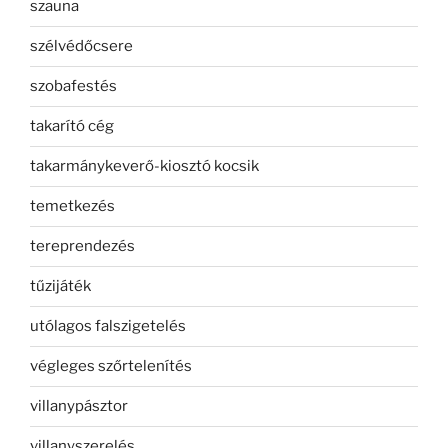
szauna
szélvédőcsere
szobafestés
takarító cég
takarmánykeverő-kiosztó kocsik
temetkezés
tereprendezés
tűzijáték
utólagos falszigetelés
végleges szőrtelenítés
villanypásztor
villanyszerelés