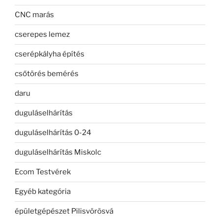
CNC marás
cserepes lemez
cserépkályha építés
csőtörés bemérés
daru
duguláselhárítás
duguláselhárítás 0-24
duguláselhárítás Miskolc
Ecom Testvérek
Egyéb kategória
épületgépészet Pilisvörösvá