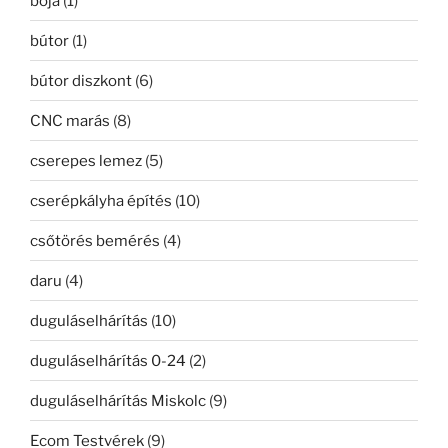
bója
(1)
bútor
(1)
bútor diszkont
(6)
CNC marás
(8)
cserepes lemez
(5)
cserépkályha építés
(10)
csőtörés bemérés
(4)
daru
(4)
duguláselhárítás
(10)
duguláselhárítás 0-24
(2)
duguláselhárítás Miskolc
(9)
Ecom Testvérek
(9)