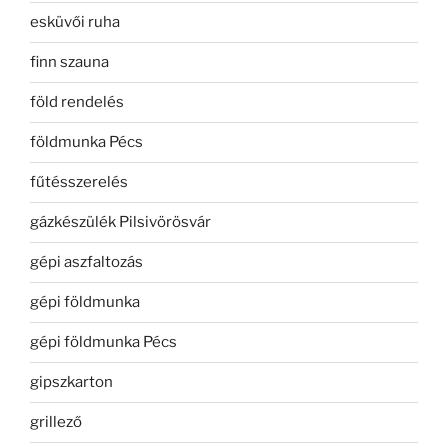
esküvői ruha
finn szauna
föld rendelés
földmunka Pécs
fűtésszerelés
gázkészülék Pilsivörösvár
gépi aszfaltozás
gépi földmunka
gépi földmunka Pécs
gipszkarton
grillező