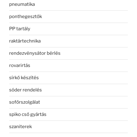
pneumatika
ponthegesztők
PP tartály
raktártechnika
rendezvénysátor bérlés
rovarirtás
sírkő készítés
sóder rendelés
sofőrszolgálat
spiko cső gyártás
szaniterek