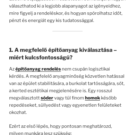
választhatod ki a legjobb alapanyagot az igényeidhez,
mire figyelj a rendeléskor, és hogyan spórolhatsz időt,
pénzt és energiát egy kis tudatossággal.
1. A megfelelő építőanyag kiválasztása –
miért kulcsfontosságú?
Az
építőanyag rendelés
nem csupán logisztikai
kérdés. A megfelelő anyagminőség közvetlen hatással
van az épület stabilitására, a burkolat tartósságára, sőt,
a kerted esztétikai megjelenésére is. Egy rosszul
megválasztott
sóder
vagy túl finom
homok
később
repedéseket, süllyedést vagy egyenetlen felületeket
okozhat.
Ezért az első lépés, hogy pontosan meghatározd,
milyen munkára lesz szükség: