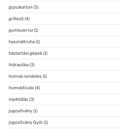
gipszkarton
(5)
grillező
(4)
gumiszerviz
(1)
használtruha
(1)
háztartási gépek
(1)
hidraulika
(3)
homok rendelés
(1)
homokfúvás
(4)
injektálás
(3)
jogosítvány
(1)
jogosítvány Győr
(1)