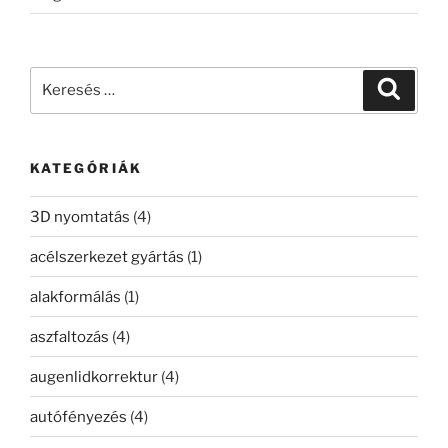
Keresés
Keresé
a
következő
kifejezésre:
KATEGÓRIÁK
3D nyomtatás
(4)
acélszerkezet gyártás
(1)
alakformálás
(1)
aszfaltozás
(4)
augenlidkorrektur
(4)
autófényezés
(4)