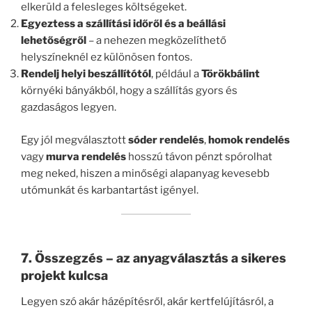
elkerüld a felesleges költségeket.
Egyeztess a szállítási időről és a beállási
lehetőségről
– a nehezen megközelíthető
helyszíneknél ez különösen fontos.
Rendelj helyi beszállítótól
, például a
Törökbálint
környéki bányákból, hogy a szállítás gyors és
gazdaságos legyen.
Egy jól megválasztott
sóder rendelés
,
homok rendelés
vagy
murva rendelés
hosszú távon pénzt spórolhat
meg neked, hiszen a minőségi alapanyag kevesebb
utómunkát és karbantartást igényel.
7. Összegzés – az anyagválasztás a sikeres
projekt kulcsa
Legyen szó akár házépítésről, akár kertfelújításról, a