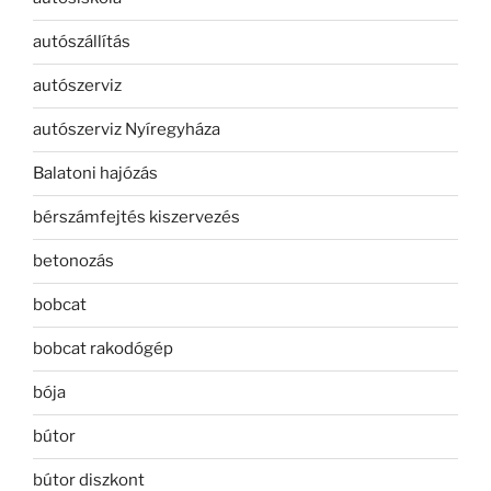
autószállítás
autószerviz
autószerviz Nyíregyháza
Balatoni hajózás
bérszámfejtés kiszervezés
betonozás
bobcat
bobcat rakodógép
bója
bútor
bútor diszkont