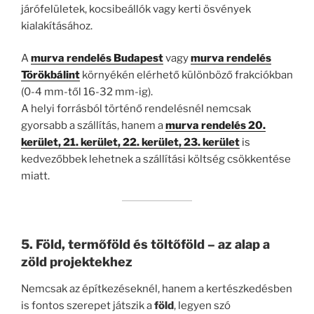
járófelületek, kocsibeállók vagy kerti ösvények
kialakításához.
A
murva rendelés Budapest
vagy
murva rendelés
Törökbálint
környékén elérhető különböző frakciókban
(0-4 mm-től 16-32 mm-ig).
A helyi forrásból történő rendelésnél nemcsak
gyorsabb a szállítás, hanem a
murva rendelés 20.
kerület, 21. kerület, 22. kerület, 23. kerület
is
kedvezőbbek lehetnek a szállítási költség csökkentése
miatt.
5. Föld, termőföld és töltőföld – az alap a
zöld projektekhez
Nemcsak az építkezéseknél, hanem a kertészkedésben
is fontos szerepet játszik a
föld
, legyen szó