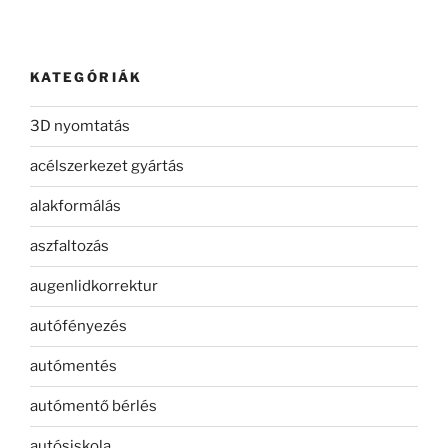
KATEGÓRIÁK
3D nyomtatás
acélszerkezet gyártás
alakformálás
aszfaltozás
augenlidkorrektur
autófényezés
autómentés
autómentő bérlés
autósiskola