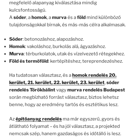
megfelelő alapanyag kiválasztása mindig
kulcsfontosságú.
A
sóder
, a
homok
, a
murva
és a
föld
mind különböző
tulajdonságokkal bírnak, és más-más célra alkalmasak.
Sóder
: betonozáshoz, alapozáshoz.
Homok
: vakoláshoz, burkolás alá, ágyazáshoz.
Murva
: térburkolatok, utak és vízelvezető rétegekhez.
Föld és termőföld
: kertépítéshez, tereprendezéshez.
Ha tudatosan választasz, és a
homok rendelés 20.
kerület, 21. kerület, 22. kerület, 23. kerület
,
sóder
rendelés Törökbálint
vagy
murva rendelés Budapest
során megbízható forrást választasz, biztos lehetsz
benne, hogy az eredmény tartós és esztétikus lesz.
Az
építőanyag rendelés
ma már egyszerű, gyors és
átlátható folyamat – és ha jól választasz, a projekted
nemcsak szép, hanem gazdaságos és időtálló is lesz.