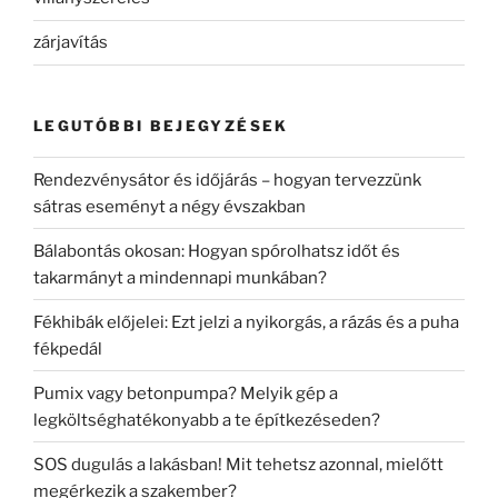
zárjavítás
LEGUTÓBBI BEJEGYZÉSEK
Rendezvénysátor és időjárás – hogyan tervezzünk
sátras eseményt a négy évszakban
Bálabontás okosan: Hogyan spórolhatsz időt és
takarmányt a mindennapi munkában?
Fékhibák előjelei: Ezt jelzi a nyikorgás, a rázás és a puha
fékpedál
Pumix vagy betonpumpa? Melyik gép a
legköltséghatékonyabb a te építkezéseden?
SOS dugulás a lakásban! Mit tehetsz azonnal, mielőtt
megérkezik a szakember?