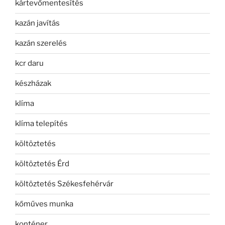
kártevőmentesítés
kazán javítás
kazán szerelés
kcr daru
készházak
klíma
klíma telepítés
költöztetés
költöztetés Érd
költöztetés Székesfehérvár
kőműves munka
konténer