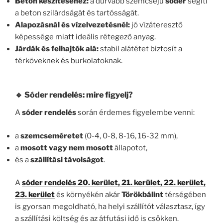
Beton készítéséhez:
a durvább szemcséjű
sóder
segíti
a beton szilárdságát és tartósságát.
Alapozásnál és vízelvezetésnél:
jó vízáteresztő
képessége miatt ideális rétegező anyag.
Járdák és felhajtók alá:
stabil alátétet biztosít a
térköveknek és burkolatoknak.
🔹 Sóder rendelés: mire figyelj?
A
sóder rendelés
során érdemes figyelembe venni:
a
szemcseméretet
(0-4, 0-8, 8-16, 16-32 mm),
a
mosott vagy nem mosott
állapotot,
és a
szállítási távolságot
.
A
sóder rendelés 20. kerület, 21. kerület, 22. kerület,
23. kerület
és környékén akár
Törökbálint
térségében
is gyorsan megoldható, ha helyi szállítót választasz, így
a szállítási költség és az átfutási idő is csökken.