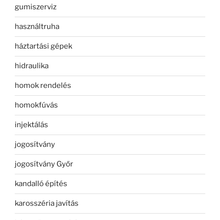
gumiszerviz
használtruha
háztartási gépek
hidraulika
homok rendelés
homokfúvás
injektálás
jogosítvány
jogosítvány Győr
kandalló építés
karosszéria javítás