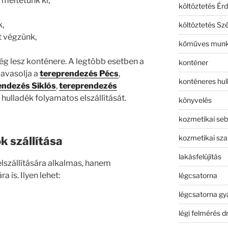
meltetünk ki,
költöztetés Érd
,
költöztetés Sz
t végzünk,
kőműves mun
ség lesz konténere. A legtöbb esetben a
konténer
javasolja a
tereprendezés Pécs
,
konténeres hull
endezés Siklós
,
tereprendezés
 hulladék folyamatos elszállítását.
könyvelés
kozmetikai seb
kozmetikai sza
k szállítása
lakásfelújítás
lszállítására alkalmas, hanem
 is. Ilyen lehet:
légcsatorna
légcsatorna gy
légi felmérés d