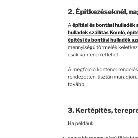
2. Építkezéseknél, n
A
építési és bontási hulladék 
hulladék szállítás Komló
,
épít
építési és bontási hulladék sz
mennyiségű törmelék keletkezik
csak konténerrel lehet.
A megfelelő konténer rendelése
rendezetten, tisztán maradjon
tovább.
3. Kertépítés, terep
Ha például: