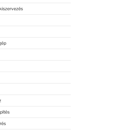
kiszervezés
gép
z
pítés
rés