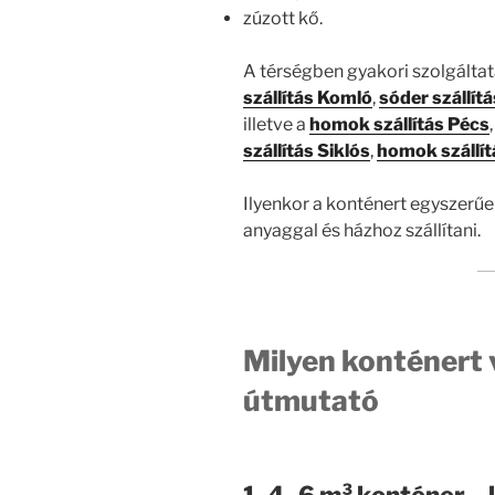
zúzott kő.
A térségben gyakori szolgálta
szállítás Komló
,
sóder szállítá
illetve a
homok szállítás Pécs
szállítás Siklós
,
homok szállít
Ilyenkor a konténert egyszerűe
anyaggal és házhoz szállítani.
Milyen konténert 
útmutató