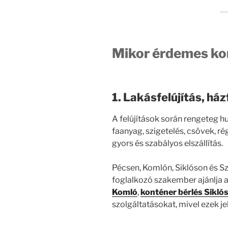
Mikor érdemes kon
1. Lakásfelújítás, ház
A felújítások során rengeteg hu
faanyag, szigetelés, csövek, ré
gyors és szabályos elszállítás.
Pécsen, Komlón, Siklóson és Sz
foglalkozó szakember ajánlja 
Komló
,
konténer bérlés Sikló
szolgáltatásokat, mivel ezek j