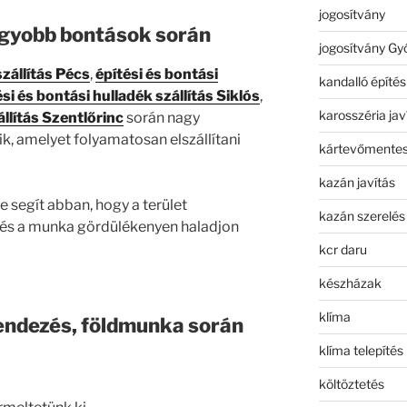
jogosítvány
agyobb bontások során
jogosítvány Gy
szállítás Pécs
,
építési és bontási
kandalló építés
ési és bontási hulladék szállítás Siklós
,
karosszéria jav
állítás Szentlőrinc
során nagy
, amelyet folyamatosan elszállítani
kártevőmentes
kazán javítás
 segít abban, hogy a terület
kazán szerelés
, és a munka gördülékenyen haladjon
kcr daru
készházak
klíma
rendezés, földmunka során
klíma telepítés
költöztetés