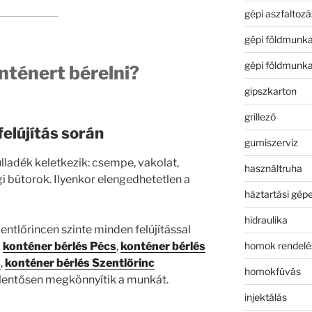
gépi aszfaltozá
gépi földmunk
gépi földmunk
ténert bérelni?
gipszkarton
grillező
felújítás során
gumiszerviz
lladék keletkezik: csempe, vakolat,
használtruha
gi bútorok. Ilyenkor elengedhetetlen a
háztartási gép
hidraulika
entlőrincen szinte minden felújítással
homok rendelé
a
konténer bérlés Pécs
,
konténer bérlés
s
,
konténer bérlés Szentlőrinc
homokfúvás
elentősen megkönnyítik a munkát.
injektálás