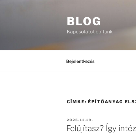
Tartalomhoz
BLOG
Kapcsolatot építünk
Bejelentkezés
CÍMKE:
ÉPÍTŐANYAG ELS
BEKÜLDVE:
2025.11.19.
Felújítasz? Így int