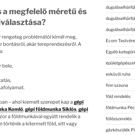
duguláselhárít
s a megfelelő méretű és
duguláselhárít
iválasztása?
duguláselhárít
r rengeteg problémától kímél meg,
Ecom Testvér
ár bontásról, akár tereprendezésről. A
a:
Egyéb kategóri
épületgépészet
 bele,
esküvői ruha
tatás,
finn szauna
kafolyamat.
föld rendelés
ban – ahol kiemelt szerepet kap a
gépi
földmunka Péc
nka Komló
,
gépi földmunka Siklós
,
gépi
zor a földmunkával együtt rendelik a
fűtésszerelés
 történik a kitermelt föld, sitt vagy
gázkészülék Pi