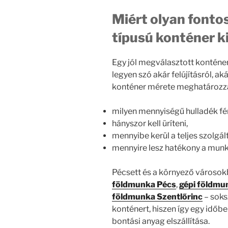
Miért olyan fonto
típusú konténer k
Egy jól megválasztott konténe
legyen szó akár felújításról, ak
konténer mérete meghatározz
milyen mennyiségű hulladék fér
hányszor kell üríteni,
mennyibe kerül a teljes szolgál
mennyire lesz hatékony a mun
Pécsett és a környező városok
földmunka Pécs
,
gépi földmu
földmunka Szentlőrinc
– soks
konténert, hiszen így egy időben
bontási anyag elszállítása.