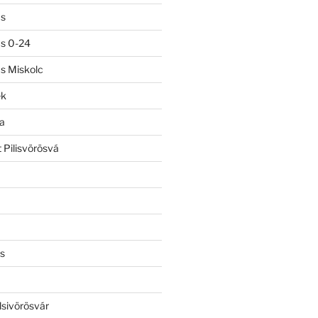
ás
ás 0-24
ás Miskolc
ek
a
 Pilisvörösvá
s
lsivörösvár