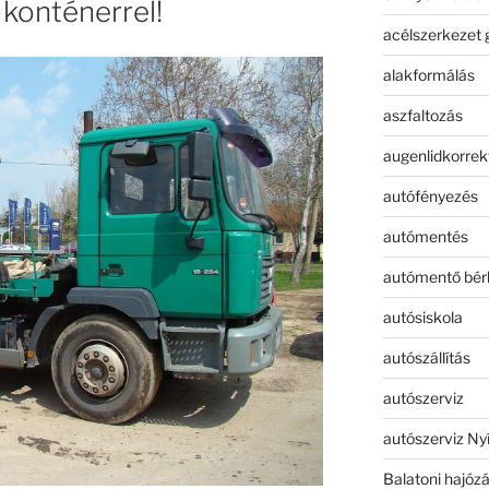
t konténerrel!
acélszerkezet 
alakformálás
aszfaltozás
augenlidkorrek
autófényezés
autómentés
autómentő bér
autósiskola
autószállítás
autószerviz
autószerviz Ny
Balatoni hajóz