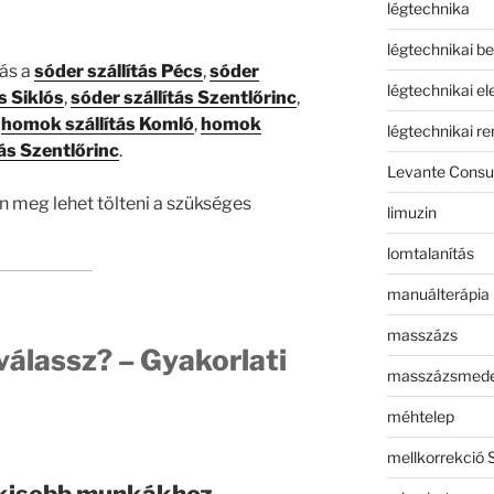
légtechnika
légtechnikai b
tás a
sóder szállítás Pécs
,
sóder
légtechnikai e
s Siklós
,
sóder szállítás Szentlőrinc
,
,
homok szállítás Komló
,
homok
légtechnikai r
ás Szentlőrinc
.
Levante Consul
n meg lehet tölteni a szükséges
limuzin
lomtalanítás
manuálterápia
masszázs
válassz? – Gyakorlati
masszázsmed
méhtelep
mellkorrekció 