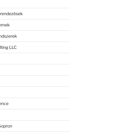
erendezések
lemek
endszerek
ting LLC
ence
Sopron