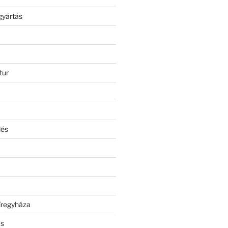
gyártás
tur
lés
íregyháza
ás