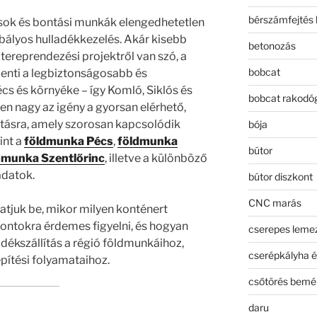
bérszámfejtés 
ások és bontási munkák elengedhetetlen
bályos hulladékkezelés. Akár kisebb
betonozás
 tereprendezési projektről van szó, a
bobcat
elenti a legbiztonságosabb és
s és környéke – így Komló, Siklós és
bobcat rakodó
en nagy az igény a gyorsan elérhető,
tásra, amely szorosan kapcsolódik
bója
int a
földmunka Pécs
,
földmunka
bútor
dmunka Szentlőrinc
, illetve a különböző
adatok.
bútor diszkont
CNC marás
tjuk be, mikor milyen konténert
ontokra érdemes figyelni, és hogyan
cserepes leme
dékszállítás a régió földmunkáihoz,
cserépkályha é
pítési folyamataihoz.
csőtörés bemé
daru