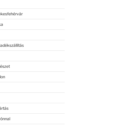
ékesfehérvár
ka
adékszállítás
észet
lon
ártás
rónnal