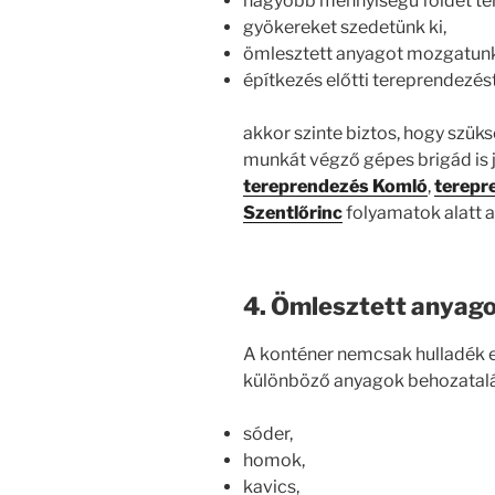
nagyobb mennyiségű földet ter
gyökereket szedetünk ki,
ömlesztett anyagot mozgatunk
építkezés előtti tereprendezés
akkor szinte biztos, hogy szük
munkát végző gépes brigád is 
tereprendezés Komló
,
terepr
Szentlőrinc
folyamatok alatt a
4. Ömlesztett anyago
A konténer nemcsak hulladék e
különböző anyagok behozatalára
sóder,
homok,
kavics,