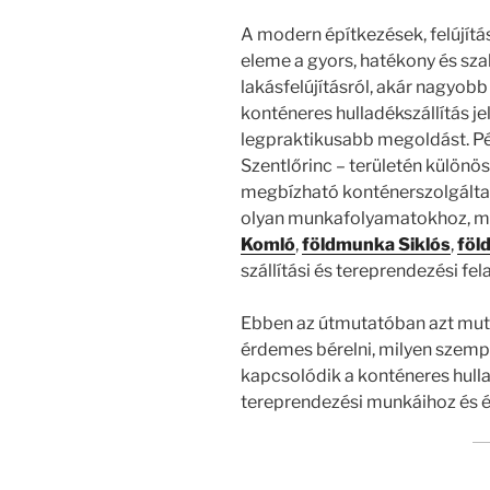
A modern építkezések, felújít
eleme a gyors, hatékony és sza
lakásfelújításról, akár nagyobb
konténeres hulladékszállítás j
legpraktikusabb megoldást. Péc
Szentlőrinc – területén különös
megbízható konténerszolgálta
olyan munkafolyamatokhoz, m
Komló
,
földmunka Siklós
,
föl
szállítási és tereprendezési fel
Ebben az útmutatóban azt muta
érdemes bérelni, milyen szemp
kapcsolódik a konténeres hulla
tereprendezési munkáihoz és é