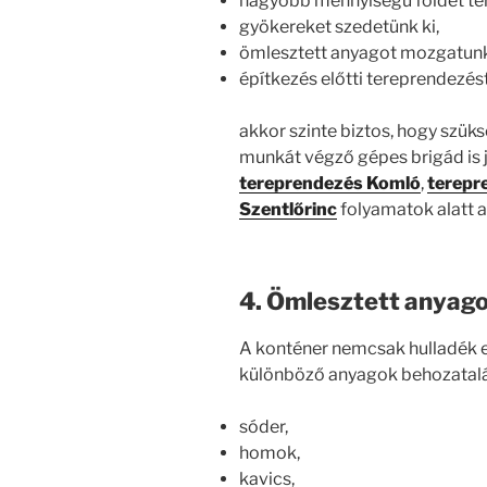
nagyobb mennyiségű földet ter
gyökereket szedetünk ki,
ömlesztett anyagot mozgatunk
építkezés előtti tereprendezés
akkor szinte biztos, hogy szük
munkát végző gépes brigád is 
tereprendezés Komló
,
terepr
Szentlőrinc
folyamatok alatt a
4. Ömlesztett anyago
A konténer nemcsak hulladék e
különböző anyagok behozatalára
sóder,
homok,
kavics,