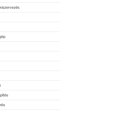
kiszervezés
gép
z
pítés
rés