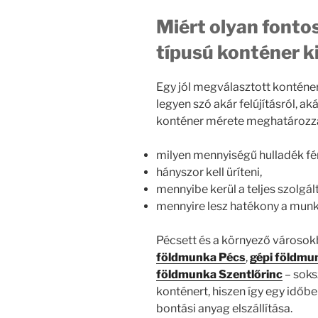
Miért olyan fonto
típusú konténer k
Egy jól megválasztott konténe
legyen szó akár felújításról, ak
konténer mérete meghatározz
milyen mennyiségű hulladék fér
hányszor kell üríteni,
mennyibe kerül a teljes szolgál
mennyire lesz hatékony a mun
Pécsett és a környező városok
földmunka Pécs
,
gépi földmu
földmunka Szentlőrinc
– soks
konténert, hiszen így egy időben
bontási anyag elszállítása.