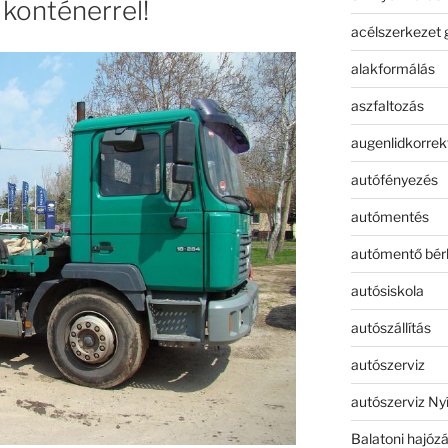
t konténerrel!
acélszerkezet 
alakformálás
aszfaltozás
augenlidkorrek
autófényezés
autómentés
autómentő bér
autósiskola
autószállítás
autószerviz
autószerviz Ny
Balatoni hajóz