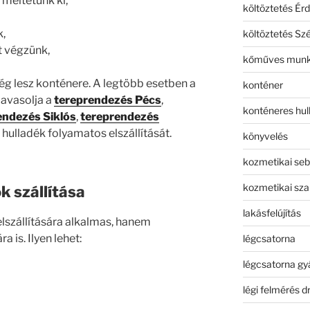
meltetünk ki,
költöztetés Érd
,
költöztetés Sz
t végzünk,
kőműves mun
ség lesz konténere. A legtöbb esetben a
konténer
javasolja a
tereprendezés Pécs
,
konténeres hull
endezés Siklós
,
tereprendezés
 hulladék folyamatos elszállítását.
könyvelés
kozmetikai seb
kozmetikai sza
k szállítása
lakásfelújítás
lszállítására alkalmas, hanem
 is. Ilyen lehet:
légcsatorna
légcsatorna gy
légi felmérés d