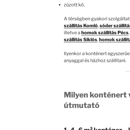
zúzott kő.
A térségben gyakori szolgálta
szállítás Komló
,
sóder szállítá
illetve a
homok szállítás Pécs
szállítás Siklós
,
homok szállít
Ilyenkor a konténert egyszerűe
anyaggal és házhoz szállítani.
Milyen konténert 
útmutató