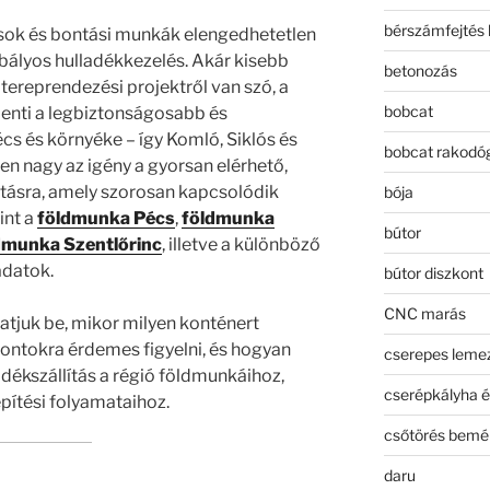
bérszámfejtés 
ások és bontási munkák elengedhetetlen
bályos hulladékkezelés. Akár kisebb
betonozás
 tereprendezési projektről van szó, a
bobcat
elenti a legbiztonságosabb és
s és környéke – így Komló, Siklós és
bobcat rakodó
en nagy az igény a gyorsan elérhető,
tásra, amely szorosan kapcsolódik
bója
int a
földmunka Pécs
,
földmunka
bútor
dmunka Szentlőrinc
, illetve a különböző
adatok.
bútor diszkont
CNC marás
tjuk be, mikor milyen konténert
ontokra érdemes figyelni, és hogyan
cserepes leme
dékszállítás a régió földmunkáihoz,
cserépkályha é
pítési folyamataihoz.
csőtörés bemé
daru