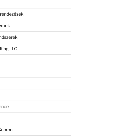
erendezések
lemek
endszerek
ting LLC
ence
Sopron