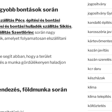
jogosítvány
agyobb bontások során
jogosítvány Gy
szállítás Pécs
,
építési és bontási
kandalló építés
ési és bontási hulladék szállítás Siklós
,
karosszéria jav
állítás Szentlőrinc
során nagy
, amelyet folyamatosan elszállítani
kártevőmentes
kazán javítás
 segít abban, hogy a terület
kazán szerelés
, és a munka gördülékenyen haladjon
kcr daru
készházak
klíma
rendezés, földmunka során
klíma telepítés
költöztetés