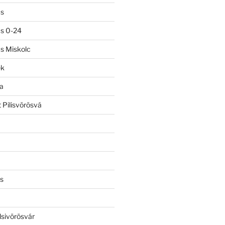
ás
ás 0-24
ás Miskolc
ek
a
 Pilisvörösvá
s
lsivörösvár