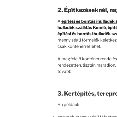
2. Építkezéseknél, n
A
építési és bontási hulladék 
hulladék szállítás Komló
,
épít
építési és bontási hulladék sz
mennyiségű törmelék keletkezik
csak konténerrel lehet.
A megfelelő konténer rendelése
rendezetten, tisztán maradjon
tovább.
3. Kertépítés, terep
Ha például: