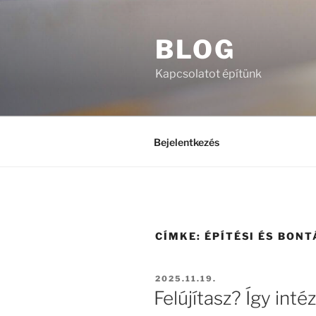
Tartalomhoz
BLOG
Kapcsolatot építünk
Bejelentkezés
CÍMKE:
ÉPÍTÉSI ÉS BON
BEKÜLDVE:
2025.11.19.
Felújítasz? Így int