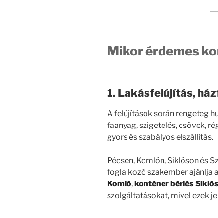
Mikor érdemes kon
1. Lakásfelújítás, ház
A felújítások során rengeteg hu
faanyag, szigetelés, csövek, ré
gyors és szabályos elszállítás.
Pécsen, Komlón, Siklóson és Sz
foglalkozó szakember ajánlja 
Komló
,
konténer bérlés Sikló
szolgáltatásokat, mivel ezek j