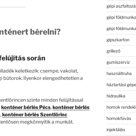
gépi aszfaltozá
gépi földmunk
gépi földmunk
ténert bérelni?
gipszkarton
grillező
felújítás során
gumiszerviz
lladék keletkezik: csempe, vakolat,
használtruha
gi bútorok. Ilyenkor elengedhetetlen a
háztartási gép
hidraulika
entlőrincen szinte minden felújítással
homok rendelé
a
konténer bérlés Pécs
,
konténer bérlés
s
,
konténer bérlés Szentlőrinc
homokfúvás
elentősen megkönnyítik a munkát.
injektálás