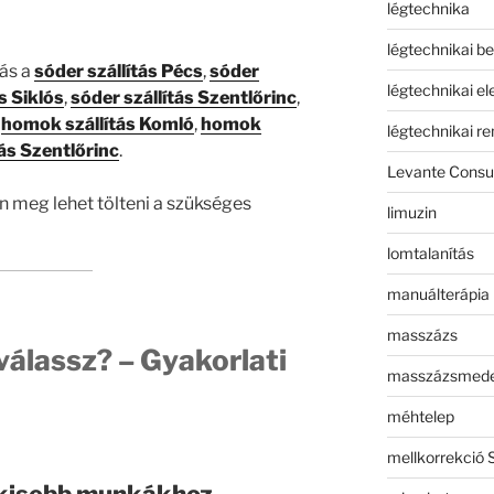
légtechnika
légtechnikai b
tás a
sóder szállítás Pécs
,
sóder
légtechnikai e
s Siklós
,
sóder szállítás Szentlőrinc
,
,
homok szállítás Komló
,
homok
légtechnikai r
ás Szentlőrinc
.
Levante Consul
n meg lehet tölteni a szükséges
limuzin
lomtalanítás
manuálterápia
masszázs
válassz? – Gyakorlati
masszázsmed
méhtelep
mellkorrekció 