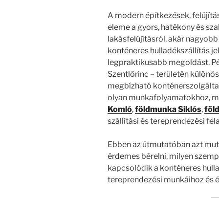
A modern építkezések, felújít
eleme a gyors, hatékony és sza
lakásfelújításról, akár nagyobb
konténeres hulladékszállítás j
legpraktikusabb megoldást. Péc
Szentlőrinc – területén különös
megbízható konténerszolgálta
olyan munkafolyamatokhoz, m
Komló
,
földmunka Siklós
,
föl
szállítási és tereprendezési fel
Ebben az útmutatóban azt muta
érdemes bérelni, milyen szemp
kapcsolódik a konténeres hulla
tereprendezési munkáihoz és é