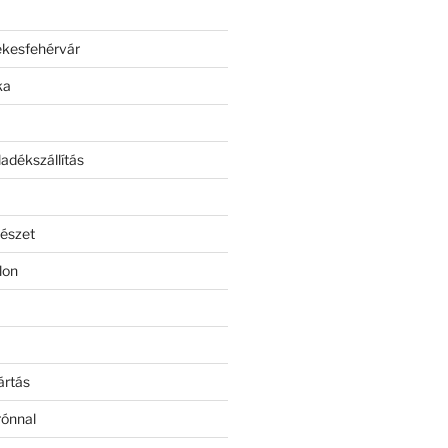
ékesfehérvár
ka
adékszállítás
észet
lon
ártás
rónnal