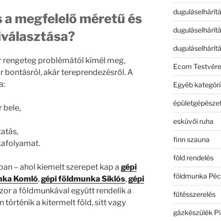
duguláselhárít
s a megfelelő méretű és
duguláselhárít
iválasztása?
duguláselhárít
r rengeteg problémától kímél meg,
Ecom Testvér
ár bontásról, akár tereprendezésről. A
a:
Egyéb kategóri
épületgépészet
 bele,
esküvői ruha
tatás,
finn szauna
kafolyamat.
föld rendelés
ban – ahol kiemelt szerepet kap a
gépi
földmunka Péc
nka Komló
,
gépi földmunka Siklós
,
gépi
zor a földmunkával együtt rendelik a
fűtésszerelés
 történik a kitermelt föld, sitt vagy
gázkészülék Pi