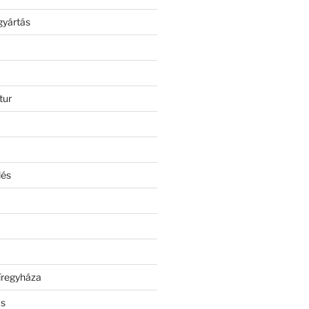
gyártás
tur
lés
íregyháza
ás