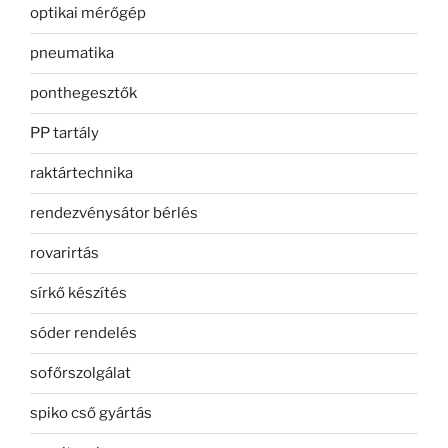
optikai mérőgép
pneumatika
ponthegesztők
PP tartály
raktártechnika
rendezvénysátor bérlés
rovarirtás
sírkő készítés
sóder rendelés
sofőrszolgálat
spiko cső gyártás