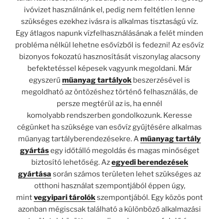
ivóvizet használnánk el, pedig nem feltétlen lenne
szükséges ezekhez ivásra is alkalmas tisztaságú víz.
Egy átlagos napunk vízfelhasználásának a felét minden
probléma nélkül lehetne esővízből is fedezni! Az esővíz
bizonyos fokozatú hasznosítását viszonylag alacsony
befektetéssel képesek vagyunk megoldani. Már
egyszerű
műanyag tartályok
beszerzésével is
megoldható az öntözéshez történő felhasználás, de
persze megtérül az is, ha ennél
komolyabb rendszerben gondolkozunk. Keresse
cégünket ha szüksége van esővíz gyűjtésére alkalmas
műanyag tartályberendezésekre. A
műanyag tartály
gyártás
egy időtálló megoldás és magas minőséget
biztosító lehetőség. Az
egyedi berendezések
gyártása
során számos területen lehet szükséges az
otthoni használat szempontjából éppen úgy,
mint
vegyipari tárolók
szempontjából. Egy közös pont
azonban mégiscsak található a különböző alkalmazási