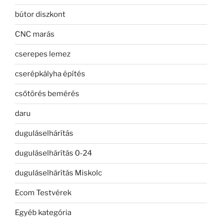
bútor diszkont
CNC marás
cserepes lemez
cserépkályha építés
csőtörés bemérés
daru
duguláselhárítás
duguláselhárítás 0-24
duguláselhárítás Miskolc
Ecom Testvérek
Egyéb kategória