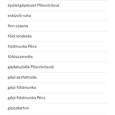
épületgépészet Pilisvörösvá
esküvői ruha
finn szauna
föld rendelés
földmunka Pécs
fűtésszerelés
gázkészülék Pilsivörösvár
gépi aszfaltozás
gépi földmunka
gépi földmunka Pécs
gipszkarton