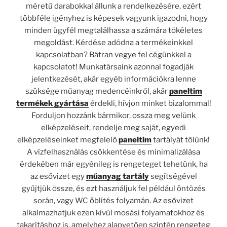
méretű darabokkal állunk a rendelkezésére, ezért
többféle igényhez is képesek vagyunk igazodni, hogy
minden ügyfél megtalálhassa a számára tökéletes
megoldást. Kérdése adódna a termékeinkkel
kapcsolatban? Bátran vegye fel cégünkkel a
kapcsolatot! Munkatársaink azonnal fogadják
jelentkezését, akár egyéb információkra lenne
szüksége műanyag medencéinkről, akár
paneltim
termékek gyártása
érdekli, hívjon minket bizalommal!
Forduljon hozzánk bármikor, ossza meg velünk
elképzeléseit, rendelje meg saját, egyedi
elképzeléseinket megfelelő
paneltim
tartályát tőlünk!
A vízfelhasználás csökkentése és minimalizálása
érdekében már egyénileg is rengeteget tehetünk, ha
az esővizet egy
műanyag tartály
segítségével
gyűjtjük össze, és ezt használjuk fel például öntözés
során, vagy WC öblítés folyamán. Az esővizet
alkalmazhatjuk ezen kívül mosási folyamatokhoz és
takarításhoz is, amelyhez alapvetően szintén rengeteg