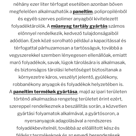
néhány ezer liter térfogat esetében azonban bőven
megfelelően alkalmazhatók a
paneltim
, polipropilénből
és egyéb szerves polimer anyagból kivitelezett
folyadéktárolók. A
műanyag tartály gyártás
számos
előnnyel rendelkezik, kedvező tulajdonságaiból
adódóan. Ezek közé sorolható például a kapacitással és
térfogattal párhuzamosan a tartósságuk, továbbá a
vegyszerekkel szemben lényegesen ellenállóak, emiatt
maró folyadékok, savak, lúgok tárolására is alkalmasak,
és biztonságos tárolási lehetőséget biztosítanak a
környezetre káros, veszélyt jelentő, gyúlékony,
robbanékony anyagok és folyadékok helyzetében is.
A
paneltim termékek gyártása
, majd az ipari területen
történő alkalmazása rengeteg területet érint ezért,
szereppel rendelkeznek a beszállítás során, a közvetlen
gyártási folyamatok alkalmával, a gyártósoron, a
nyersanyagok adagolásával a rendszeres
folyadékbevitelnél, továbbá az előállított kész és
félkész termékeknek és az
egyedi berendezések