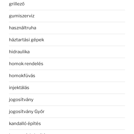
grillező
gumiszerviz
használtruha
háztartási gépek
hidraulika
homok rendelés
homokfúvás
injektálás
jogosítvány
jogosítvány Győr
kandalló építés