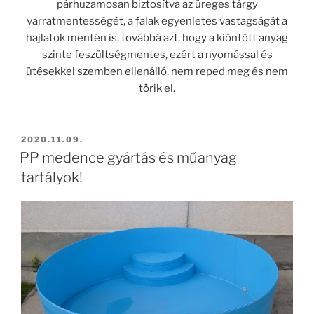
párhuzamosan biztosítva az üreges tárgy
varratmentességét, a falak egyenletes vastagságát a
hajlatok mentén is, továbbá azt, hogy a kiöntött anyag
szinte feszültségmentes, ezért a nyomással és
ütésekkel szemben ellenálló, nem reped meg és nem
törik el.
BEKÜLDVE:
2020.11.09.
PP medence gyártás és műanyag
tartályok!