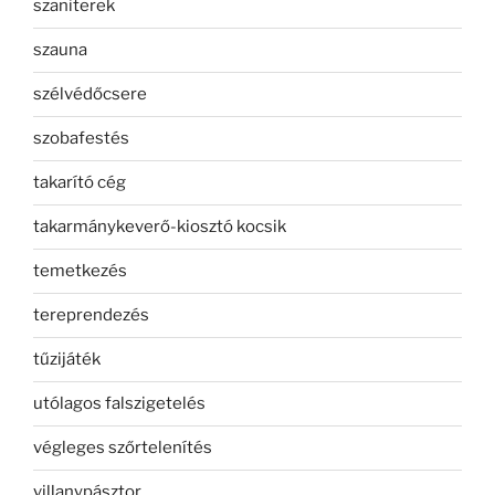
szaniterek
szauna
szélvédőcsere
szobafestés
takarító cég
takarmánykeverő-kiosztó kocsik
temetkezés
tereprendezés
tűzijáték
utólagos falszigetelés
végleges szőrtelenítés
villanypásztor