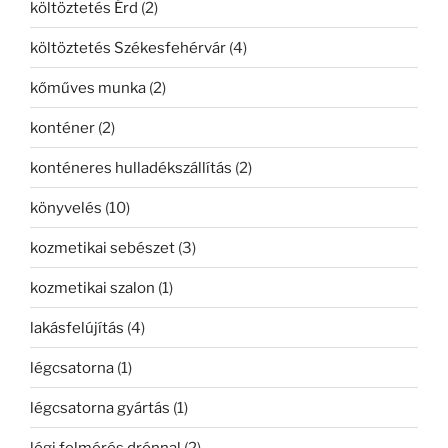
költöztetés Érd
(2)
költöztetés Székesfehérvár
(4)
kőműves munka
(2)
konténer
(2)
konténeres hulladékszállítás
(2)
könyvelés
(10)
kozmetikai sebészet
(3)
kozmetikai szalon
(1)
lakásfelújítás
(4)
légcsatorna
(1)
légcsatorna gyártás
(1)
légi felmérés drónnal
(2)