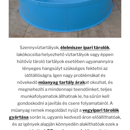
Szennyvíztartályok,
élelmiszer ipari tárolók
,
lakókocsiba helyezhető víztartályok vagy éppen
hűtővíz tároló tartályok esetében ugyanannyira
lényeges hangsúlyt szükséges fektetni az
időtállóságra. Igen nagy problémákat és
növekedő
műanyag tartály árak
at okozhat, és
megnehezíti a mindennapi teendőinket, teljes
munkafolyamatok állhatnak le, ha sűrűn kell
gondoskodni a javítás és csere folyamatairól. A
műanyag remek megoldást nyújt a
vegyipari tárolók
gyártása
során is, ugyanis kedvező áron előállíthatóak,
és az igények alapján könnyedén alakíthatóak ezek a