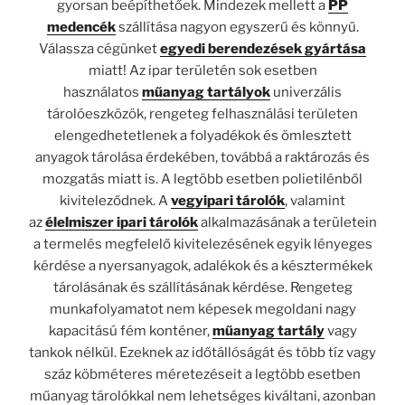
gyorsan beépíthetőek. Mindezek mellett a
PP
medencék
szállítása nagyon egyszerű és könnyű.
Válassza cégünket
egyedi berendezések gyártása
miatt! Az ipar területén sok esetben
használatos
műanyag tartályok
univerzális
tárolóeszközök, rengeteg felhasználási területen
elengedhetetlenek a folyadékok és ömlesztett
anyagok tárolása érdekében, továbbá a raktározás és
mozgatás miatt is. A legtöbb esetben polietilénből
kiviteleződnek. A
vegyipari tárolók
, valamint
az
élelmiszer ipari tárolók
alkalmazásának a területein
a termelés megfelelő kivitelezésének egyik lényeges
kérdése a nyersanyagok, adalékok és a késztermékek
tárolásának és szállításának kérdése. Rengeteg
munkafolyamatot nem képesek megoldani nagy
kapacitású fém konténer,
műanyag tartály
vagy
tankok nélkül. Ezeknek az időtállóságát és több tíz vagy
száz köbméteres méretezéseit a legtöbb esetben
műanyag tárolókkal nem lehetséges kiváltani, azonban