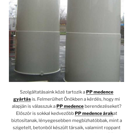
Szolgáltatásaink közé tartozik a
PP medence
gyártás
is. Felmerülhet Önökben a kérdés, hogy mi
alapján is válasszuk a
PP medence
berendezéseket?
Először is sokkal kedvezőbb
PP medence árak
at
biztosítanak, lényegesebben megbízhatóbbak, mint a
szigetelt, betonból készült társaik, valamint roppant