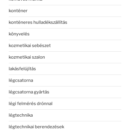
konténer
konténeres hulladékszállítás
könyvelés
kozmetikai sebészet
kozmetikai szalon
lakásfelújítás
légcsatorna
légcsatorna gyártás
légi felmérés drónnal
légtechnika
légtechnikai berendezések