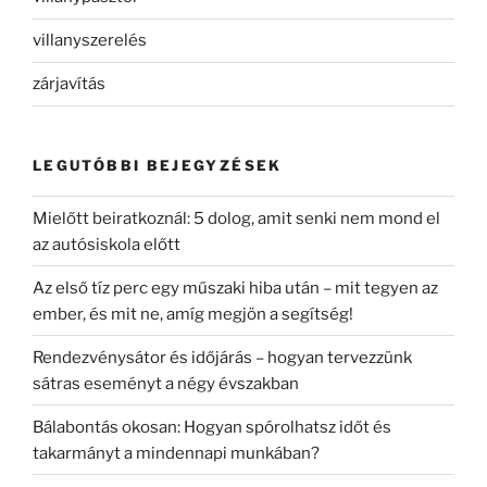
villanyszerelés
zárjavítás
LEGUTÓBBI BEJEGYZÉSEK
Mielőtt beiratkoznál: 5 dolog, amit senki nem mond el
az autósiskola előtt
Az első tíz perc egy műszaki hiba után – mit tegyen az
ember, és mit ne, amíg megjön a segítség!
Rendezvénysátor és időjárás – hogyan tervezzünk
sátras eseményt a négy évszakban
Bálabontás okosan: Hogyan spórolhatsz időt és
takarmányt a mindennapi munkában?