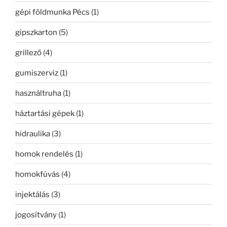
gépi földmunka Pécs
(1)
gipszkarton
(5)
grillező
(4)
gumiszerviz
(1)
használtruha
(1)
háztartási gépek
(1)
hidraulika
(3)
homok rendelés
(1)
homokfúvás
(4)
injektálás
(3)
jogosítvány
(1)