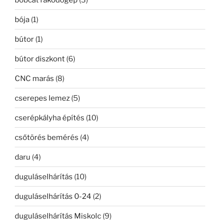
bója
(1)
bútor
(1)
bútor diszkont
(6)
CNC marás
(8)
cserepes lemez
(5)
cserépkályha építés
(10)
csőtörés bemérés
(4)
daru
(4)
duguláselhárítás
(10)
duguláselhárítás 0-24
(2)
duguláselhárítás Miskolc
(9)