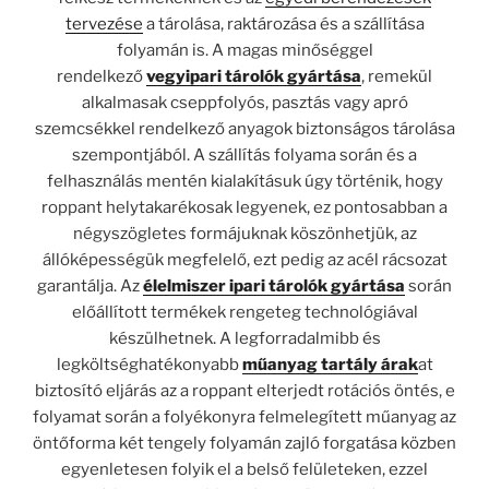
tervezése
a tárolása, raktározása és a szállítása
folyamán is. A magas minőséggel
rendelkező
vegyipari tárolók gyártása
, remekül
alkalmasak cseppfolyós, pasztás vagy apró
szemcsékkel rendelkező anyagok biztonságos tárolása
szempontjából. A szállítás folyama során és a
felhasználás mentén kialakításuk úgy történik, hogy
roppant helytakarékosak legyenek, ez pontosabban a
négyszögletes formájuknak köszönhetjük, az
állóképességük megfelelő, ezt pedig az acél rácsozat
garantálja. Az
élelmiszer ipari tárolók gyártása
során
előállított termékek rengeteg technológiával
készülhetnek. A legforradalmibb és
legköltséghatékonyabb
műanyag tartály árak
at
biztosító eljárás az a roppant elterjedt rotációs öntés, e
folyamat során a folyékonyra felmelegített műanyag az
öntőforma két tengely folyamán zajló forgatása közben
egyenletesen folyik el a belső felületeken, ezzel