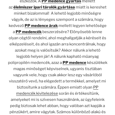
eszközök. A
PP medence gyártás
mellett
az
élelmiszer ipari tárolók gyártása
miatt is kereshet
minket bizalommal! A lehető legjobb minőségre
vágyik, de az is lényeges szempont a számára, hogy
kedvező
PP medence árak
mellett legyen lehetősége
a
PP medencék
beszerzésére? Előnyösebb lenne
olyan cégtől rendelni, ahol meghallgatják a kéréseit és
elképzeléseit, és ahol igazán arra koncentrálnak, hogy
azokat meg is valósítsák? Akkor nálunk a lehető
legjobb helyen jár! A nálunk kapható műanyag
polipropilén medencék, azaz a
PP medence
készülékek
magas minőséget képviselnek, ugyanis tisztában
vagyunk vele, hogy csak akkor lesz egy vásárlóból
visszatérő vevő, ha elégedett a termékkel, amelyet mi
biztosítunk a számára. Éppen emiatt olyan
PP
medencék kivitelezése
során és értékesítünk,
amelyeket mi is szívesen használnánk, az ügyfeleink
pedig biztosak lehet abban, hogy valóban azt kapják a
pénzükért, amire vágytak. Számos különböző alakú és