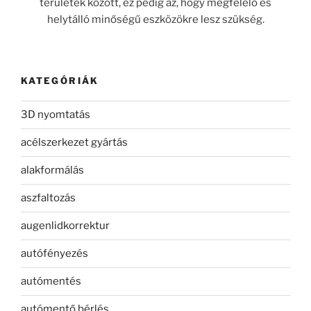
területek között, ez pedig az, hogy megfelelő és
helytálló minőségű eszközökre lesz szükség.
KATEGÓRIÁK
3D nyomtatás
acélszerkezet gyártás
alakformálás
aszfaltozás
augenlidkorrektur
autófényezés
autómentés
autómentő bérlés