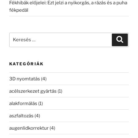
Fékhibák előjelei: Ezt jelzi a nyikorgás, a rázás és a puha
fékpedál
Keresés
Keresé
a
következő
kifejezésre:
KATEGÓRIÁK
3D nyomtatás
(4)
acélszerkezet gyártás
(1)
alakformálás
(1)
aszfaltozás
(4)
augenlidkorrektur
(4)