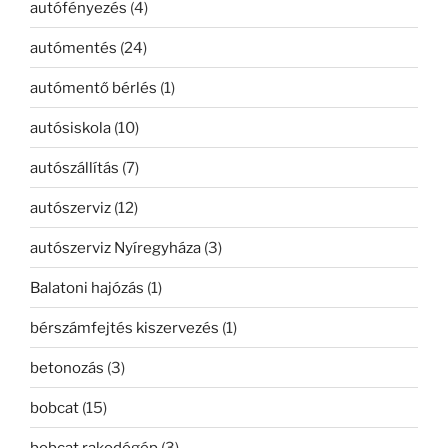
autófényezés
(4)
autómentés
(24)
autómentő bérlés
(1)
autósiskola
(10)
autószállítás
(7)
autószerviz
(12)
autószerviz Nyíregyháza
(3)
Balatoni hajózás
(1)
bérszámfejtés kiszervezés
(1)
betonozás
(3)
bobcat
(15)
bobcat rakodógép
(3)