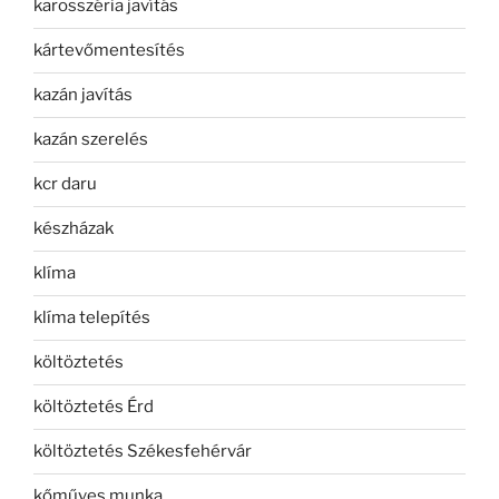
karosszéria javítás
kártevőmentesítés
kazán javítás
kazán szerelés
kcr daru
készházak
klíma
klíma telepítés
költöztetés
költöztetés Érd
költöztetés Székesfehérvár
kőműves munka