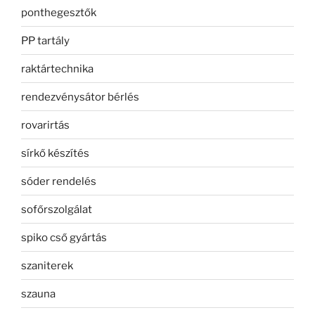
ponthegesztők
PP tartály
raktártechnika
rendezvénysátor bérlés
rovarirtás
sírkő készítés
sóder rendelés
sofőrszolgálat
spiko cső gyártás
szaniterek
szauna