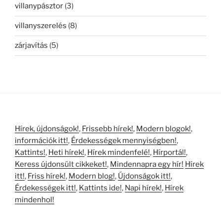
villanypásztor
(3)
villanyszerelés
(8)
zárjavítás
(5)
Hírek, újdonságok!
,
Frissebb hírek!
,
Modern blogok!
,
információk itt!
,
Érdekességek mennyiségben!
,
Kattints!
,
Heti hírek!
,
Hírek mindenfelé!
,
Hírportál!
,
Keress újdonsült cikkeket!
,
Mindennapra egy hír!
Hírek
itt!
,
Friss hírek!
,
Modern blog!
,
Újdonságok itt!
,
Érdekességek itt!
,
Kattints ide!
,
Napi hírek!
,
Hírek
mindenhol!