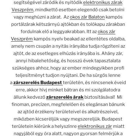
segítségével záródik és nyitódik
elektronikus zárak
Veszprém
, mindkettő esetben elegendő csak betolni
vagy meghúzni a zárat.
Az
okos zár Balaton
kampós
portálzárak kétszárnyú ajtókban és tolókapu zárakban
fordulnak elő a leggyakrabban. Itt az
okos zár
Veszprém
kampós nyelv beakad az ellentétes oldalba,
amely nem csupán a nyitás irányába tudja rögzíteni az
ajtót, de az esetleges elhúzás irányába is. Ahány zár,
annyi hibalehetőség, és hosszú évek tapasztalata
szükséges ahhoz, hogy az ember mindegyikben profi
teljesítményt tudjon nyújtani. De ha sürgős lenne
a
zárszerelés Budapest
területén, és nincsenek éveid
erre, akkor hívj minket bátran és mi szolgálatodra
állunk kedvező
zárszerelés árak
biztosításával! Mi
finoman, precízen, megfelelően és elegánsan bánunk
az ajtód érzékeny területeivel és alkatrészeivel,
miközben kicseréljük vagy megszereljük. Budapest
területein kiérünk a helyszínre
elektronikus zár
miatt
nagyjából egy óra alatt, nagyon gyorsan felmérjük a