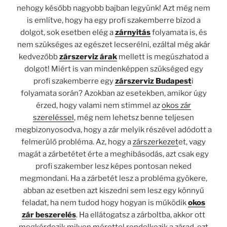
nehogy később nagyobb bajban legyünk! Azt még nem
is említve, hogy ha egy profi szakemberre bízod a
dolgot, sok esetben elég a
zárnyitás
folyamata is, és
nem szükséges az egészet lecserélni, ezáltal még akár
kedvezőbb
zárszerviz árak
mellett is megúszhatod a
dolgot! Miért is van mindenképpen szükséged egy
profi szakemberre egy
zárszerviz Budapest
i
folyamata során? Azokban az esetekben, amikor úgy
érzed, hogy valami nem stimmel az
okos zár
szereléssel
, még nem lehetsz benne teljesen
megbizonyosodva, hogy a zár melyik részével adódott a
felmerülő probléma. Az, hogy a
zárszerkezet
et, vagy
magát a zárbetétet érte a meghibásodás, azt csak egy
profi szakember lesz képes pontosan neked
megmondani. Ha a zárbetét lesz a probléma gyökere,
abban az esetben azt kiszedni sem lesz egy könnyű
feladat, ha nem tudod hogy hogyan is működik
okos
zár beszerelés
. Ha ellátogatsz a zárboltba, akkor ott