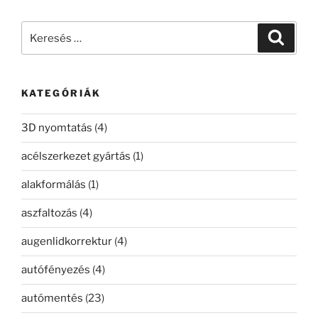
Keresés
Keresé
a
következő
kifejezésre:
KATEGÓRIÁK
3D nyomtatás
(4)
acélszerkezet gyártás
(1)
alakformálás
(1)
aszfaltozás
(4)
augenlidkorrektur
(4)
autófényezés
(4)
autómentés
(23)