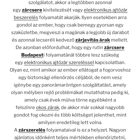
szolgálatot, akkor a legtöbben azonnal
egy
zárcsere
kivitelezését vagy
elektronikus ajtózár
beszerelés
folyamatát akarják. Ilyen esetekben arra
gondol az ember, hogy csak bemegy gyorsan egy
szaküzletbe, megveszi a magának a legjobb új darabot
és azonnal lecseréli kedvező
zárjavítás árak
mellett.
De azonban előfordulhat, hogy egy rutin
zárcsere
Budapest
i folyamatánál többre lesz szükség
egy
elektronikus ajtózár szereléssel
kapcsolatban.
Olyan ez, mint amikor az ember ellátogat a fogorvoshoz
egy biztonsági ellenőrzés céljából, de nem vesz
igénybe egy panorámaröntgen szolgáltatást, amely
olyan mélyben rejlő problémákat mutathatna pedig ki,
amely csak évek múlva törne egyébként a
felszínre
okos zárak
, de akkor már sokkal nagyobb
gondot fog okozni és több költséget jelenthet, mint
amilyen eredetileg lett volna.
A
zárszerelés
folyamataival is ez a helyzet. Nagyon
ajánlatos időnként teljes mértékben ellenőriztetni,