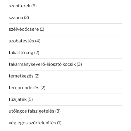
szaniterek
(6)
szauna
(2)
szélvédőcsere
(1)
szobafestés
(4)
takarító cég
(2)
takarmánykeverő-kiosztó kocsik
(3)
temetkezés
(2)
tereprendezés
(2)
tűzijáték
(5)
utólagos falszigetelés
(3)
végleges szőrtelenítés
(1)