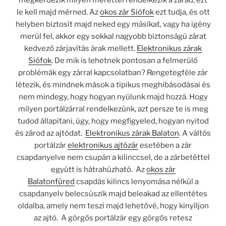
megkérdezik milyen mérettel rendelkezik a zárad, ezt
le kell majd mérned. Az
okos zár Siófok
ezt tudja, és ott
helyben biztosít majd neked egy másikat, vagy ha igény
merül fel, akkor egy sokkal nagyobb biztonságú zárat
kedvező zárjavítás árak mellett.
Elektronikus zárak
Siófok
. De mik is lehetnek pontosan a felmerülő
problémák egy zárral kapcsolatban? Rengetegféle zár
létezik, és mindnek mások a tipikus meghibásodásai és
nem mindegy, hogy hogyan nyúlunk majd hozzá. Hogy
milyen portálzárral rendelkezünk, azt persze te is meg
tudod állapítani, úgy, hogy megfigyeled, hogyan nyitod
és zárod az ajtódat.
Elektronikus zárak Balaton
.
A váltós
portálzár
elektronikus ajtózár
esetében a zár
csapdanyelve nem csupán a kilinccsel, de a zárbetéttel
együtt is hátrahúzható.
Az
okos zár
Balatonfüred
csapdás kilincs lenyomása nélkül a
csapdanyelv belecsúszik majd beleakad az ellentétes
oldalba, amely nem teszi majd lehetővé, hogy kinyíljon
az ajtó.
A görgős portálzár egy görgős retesz