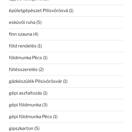
épületgépészet Pilisvörösvá
(1)
esküvői ruha
(5)
finn szauna
(4)
föld rendelés
(1)
földmunka Pécs
(1)
fűtésszerelés
(2)
gázkészülék Pilsivörösvár
(1)
gépi aszfaltozás
(1)
gépi földmunka
(3)
gépi földmunka Pécs
(1)
gipszkarton
(5)