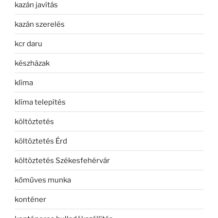
kazán javítás
kazán szerelés
kcr daru
készházak
klíma
klíma telepítés
költöztetés
költöztetés Érd
költöztetés Székesfehérvár
kőműves munka
konténer