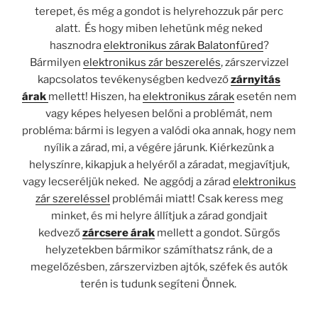
terepet, és még a gondot is helyrehozzuk pár perc
alatt.
És hogy miben lehetünk még neked
hasznodra
elektronikus zárak Balatonfüred
?
Bármilyen
elektronikus zár beszerelés
, zárszervizzel
kapcsolatos tevékenységben kedvező
zárnyitás
árak
mellett! Hiszen, ha
elektronikus zárak
esetén nem
vagy képes helyesen belőni a problémát, nem
probléma: bármi is legyen a valódi oka annak, hogy nem
nyílik a zárad, mi, a végére járunk. Kiérkezünk a
helyszínre, kikapjuk a helyéről a záradat, megjavítjuk,
vagy lecseréljük neked.
Ne aggódj a zárad
elektronikus
zár szereléssel
problémái miatt! Csak keress meg
minket, és mi helyre állítjuk a zárad gondjait
kedvező
zárcsere árak
mellett a gondot. Sürgős
helyzetekben bármikor számíthatsz ránk, de a
megelőzésben, zárszervizben ajtók, széfek és autók
terén is tudunk segíteni Önnek.