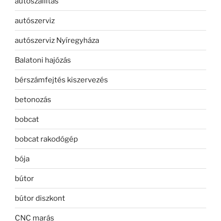
autószállítás
autószerviz
autószerviz Nyíregyháza
Balatoni hajózás
bérszámfejtés kiszervezés
betonozás
bobcat
bobcat rakodógép
bója
bútor
bútor diszkont
CNC marás