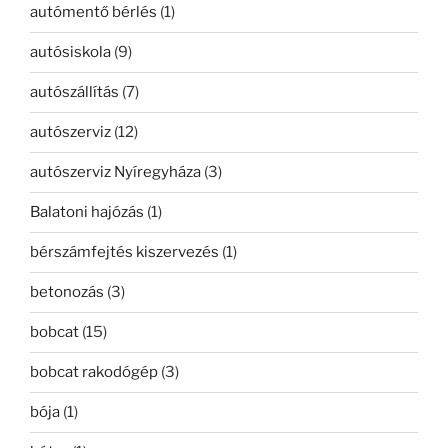
autómentő bérlés
(1)
autósiskola
(9)
autószállítás
(7)
autószerviz
(12)
autószerviz Nyíregyháza
(3)
Balatoni hajózás
(1)
bérszámfejtés kiszervezés
(1)
betonozás
(3)
bobcat
(15)
bobcat rakodógép
(3)
bója
(1)