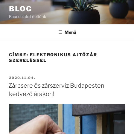
Tartalomhoz
BLOG
Kapcsolatot építünk
Menü
CÍMKE:
ELEKTRONIKUS AJTÓZÁR
SZERELÉSSEL
BEKÜLDVE:
2020.11.04.
Zárcsere és zárszerviz Budapesten
kedvező árakon!