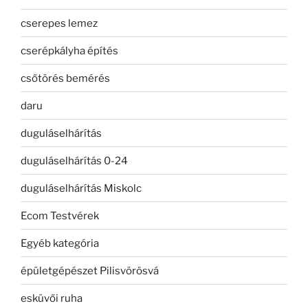
cserepes lemez
cserépkályha építés
csőtörés bemérés
daru
duguláselhárítás
duguláselhárítás 0-24
duguláselhárítás Miskolc
Ecom Testvérek
Egyéb kategória
épületgépészet Pilisvörösvá
esküvői ruha