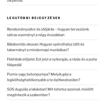
zárjavítás
LEGUTÓBBI BEJEGYZÉSEK
Rendezvénysátor és időjárás – hogyan tervezzünk
sátras eseményt a négy évszakban
Bálabontás okosan: Hogyan spórolhatsz időt és
takarmányt a mindennapi munkában?
Fékhibák előjelei: Ezt jelzi a nyikorgás, a rázás és a puha
fékpedál
Pumix vagy betonpumpa? Melyik gép a
legköltséghatékonyabb a te építkezéseden?
SOS dugulás a lakásban! Mit tehetsz azonnal, mielőtt
megérkezik a szakember?