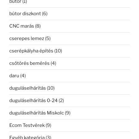
bútor
(1)
bútor diszkont
(6)
CNC marás
(8)
cserepes lemez
(5)
cserépkályha építés
(10)
csőtörés bemérés
(4)
daru
(4)
duguláselhárítás
(10)
duguláselhárítás 0-24
(2)
duguláselhárítás Miskolc
(9)
Ecom Testvérek
(9)
Egyéb kategória
(3)