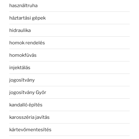
használtruha
háztartási gépek
hidraulika
homok rendelés
homokfúvás
injektálás
jogosítvány
jogosítvány Győr
kandalló építés
karosszéria javítás
kártevőmentesítés