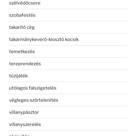
szélvédőcsere
szobafestés
takarító cég
takarmánykeverő-kiosztó kocsik
temetkezés
tereprendezés
tűzijáték
utólagos falszigetelés
végleges szőrtelenítés
villanypásztor
villanyszerelés