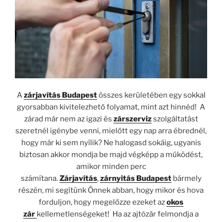
A
zárjavítás Budapest
összes kerületében egy sokkal
gyorsabban kivitelezhető folyamat, mint azt hinnéd! A
zárad már nem az igazi és
zárszerviz
szolgáltatást
szeretnél igénybe venni, mielőtt egy nap arra ébrednél,
hogy már ki sem nyílik? Ne halogasd sokáig, ugyanis
biztosan akkor mondja be majd végképp a működést,
amikor minden perc
számítana.
Zárjavítás
,
zárnyitás Budapest
bármely
részén, mi segítünk Önnek abban, hogy mikor és hova
forduljon, hogy megelőzze ezeket az
okos
zár
kellemetlenségeket!
Ha az ajtózár felmondja a