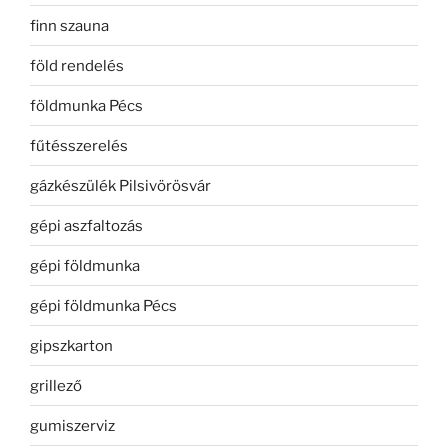
finn szauna
föld rendelés
földmunka Pécs
fűtésszerelés
gázkészülék Pilsivörösvár
gépi aszfaltozás
gépi földmunka
gépi földmunka Pécs
gipszkarton
grillező
gumiszerviz