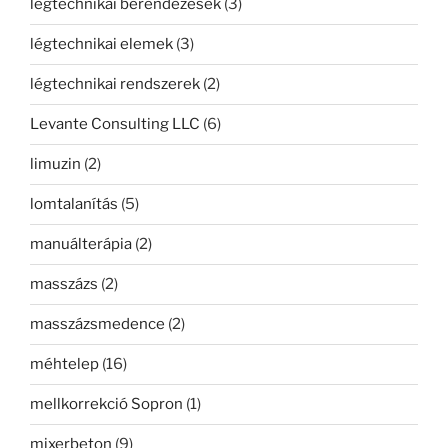
légtechnikai berendezések
(3)
légtechnikai elemek
(3)
légtechnikai rendszerek
(2)
Levante Consulting LLC
(6)
limuzin
(2)
lomtalanítás
(5)
manuálterápia
(2)
masszázs
(2)
masszázsmedence
(2)
méhtelep
(16)
mellkorrekció Sopron
(1)
mixerbeton
(9)