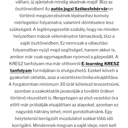
váltani,
új ajánlatok
mindig akadnak majd!
Bízz az
ösztöneidben!
Az
autós jogsi Székesfehérvár
on
történő megszerzésének lépéseihez komoly
mérlegelési folyamatra, valamint döntésekre lesz
szükséged. A leglényegesebb szabály, hogy ne minden
helyzetben mások véleményére támaszkodj, bízz a
saját ösztöneidben. Ez nemcsak a választási
folyamatban nyújt majd segítséget, hanem akkor is,
amikor már csak egymagadban nyomod a gázpedált. A
KRESZ tanfolyam ma már otthonról
E-learning KRESZ
tanfolyam
formájában is elvégezhető. Ezeket követi a
gyakorlati oktatás, azaz a
vezetéstechnika elsajátítása
.
A forgalomban minimum 30 órát kötelező levezetnünk,
azonban a szakoktatók javasolják a további órákon
történő részvételt is. Rengetegen az első vezetési óra
előtt már próbálják elsajátítani az alapokat, azonban ez
nagyobb hátrány lehet, mint gondolhatnánk. Egy
helytelenül berögzült mozdulatot sokkal több idő
korrigálni. Mindennek megvan a saját ideje, nem kell