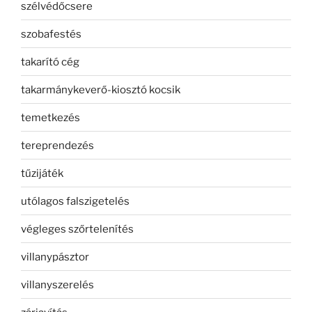
szélvédőcsere
szobafestés
takarító cég
takarmánykeverő-kiosztó kocsik
temetkezés
tereprendezés
tűzijáték
utólagos falszigetelés
végleges szőrtelenítés
villanypásztor
villanyszerelés