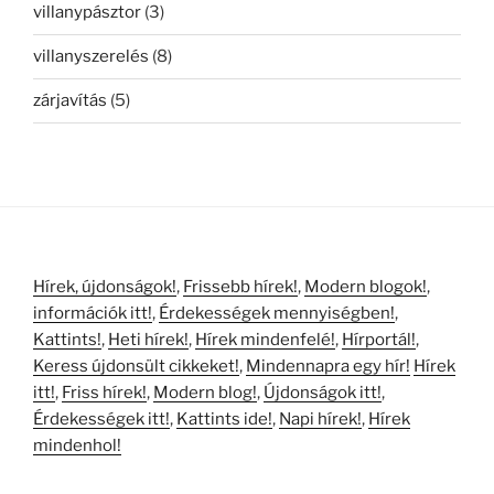
villanypásztor
(3)
villanyszerelés
(8)
zárjavítás
(5)
Hírek, újdonságok!
,
Frissebb hírek!
,
Modern blogok!
,
információk itt!
,
Érdekességek mennyiségben!
,
Kattints!
,
Heti hírek!
,
Hírek mindenfelé!
,
Hírportál!
,
Keress újdonsült cikkeket!
,
Mindennapra egy hír!
Hírek
itt!
,
Friss hírek!
,
Modern blog!
,
Újdonságok itt!
,
Érdekességek itt!
,
Kattints ide!
,
Napi hírek!
,
Hírek
mindenhol!