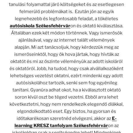
tanulási folyamattal járó költségeket és az esetlegesen
felmerülő problémákat is.
Ezután jön az egyik
legnehezebb és legfontosabb feladat, a tökéletes
autósiskola Székesfehérvár
on és oktató kiválasztása.
Általában ezek két módon történnek. Vagy
ismerősök
ajánlásával,
vagy az internet talált vélemények
alapján.
Mi azt tanácsoljuk, hogy kérdezzük meg az
ismerőseinktől, hogy ők hova jártak, hogy hívták az
oktatót és mi az őszinte véleményük az adott iskoláról
és oktatóról. Jobb, ha tudod, hogy csak alvállalkozóként
lehetséges vezetést oktatni, ezért mindenki egy adott
autósiskolához tartozik, senki sem fog egyénileg
tanítani. Gyanúra adhat okot, ha a kiválasztott oktató
soron kívül oszt be téged vezetni. Ebből arra lehet
következtetni, hogy nem rendelkezik elegendő diákkal,
elgondolkodtató eset. Egy biztos, ha gyorsan és
időtakarékosan szeretnéd elvégezni, akkor az
E-
learning KRESZ tanfolyam Székesfehérvár
on az
iskolánkban csak a segítségedre lehet! Mindenkinek