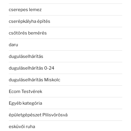
cserepes lemez
cserépkályha építés
csőtörés bemérés
daru
duguláselhárítás
duguláselhárítás 0-24
duguláselhárítás Miskolc
Ecom Testvérek
Egyéb kategória
épületgépészet Pilisvörösvá
esküvői ruha