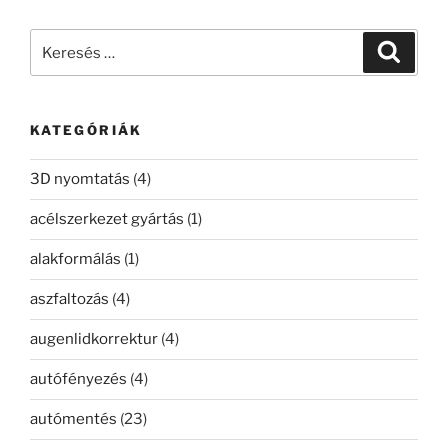
Keresés
Keresé
a
következő
kifejezésre:
KATEGÓRIÁK
3D nyomtatás
(4)
acélszerkezet gyártás
(1)
alakformálás
(1)
aszfaltozás
(4)
augenlidkorrektur
(4)
autófényezés
(4)
autómentés
(23)