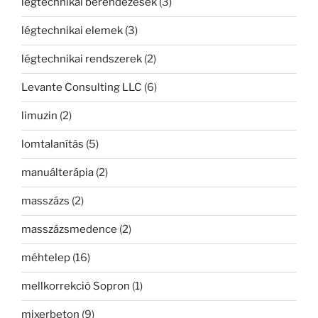
légtechnikai berendezések
(3)
légtechnikai elemek
(3)
légtechnikai rendszerek
(2)
Levante Consulting LLC
(6)
limuzin
(2)
lomtalanítás
(5)
manuálterápia
(2)
masszázs
(2)
masszázsmedence
(2)
méhtelep
(16)
mellkorrekció Sopron
(1)
mixerbeton
(9)