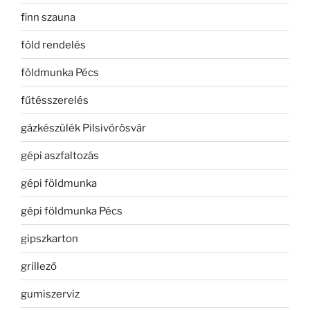
finn szauna
föld rendelés
földmunka Pécs
fűtésszerelés
gázkészülék Pilsivörösvár
gépi aszfaltozás
gépi földmunka
gépi földmunka Pécs
gipszkarton
grillező
gumiszerviz