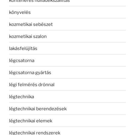
konténeres hulladékszállítás
könyvelés
kozmetikai sebészet
kozmetikai szalon
lakásfelújítás
légcsatorna
légcsatorna gyártás
légi felmérés drónnal
légtechnika
légtechnikai berendezések
légtechnikai elemek
légtechnikai rendszerek