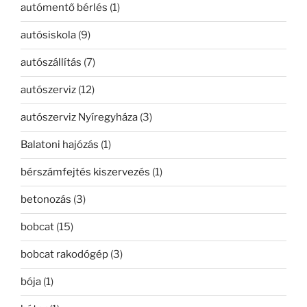
autómentő bérlés
(1)
autósiskola
(9)
autószállítás
(7)
autószerviz
(12)
autószerviz Nyíregyháza
(3)
Balatoni hajózás
(1)
bérszámfejtés kiszervezés
(1)
betonozás
(3)
bobcat
(15)
bobcat rakodógép
(3)
bója
(1)