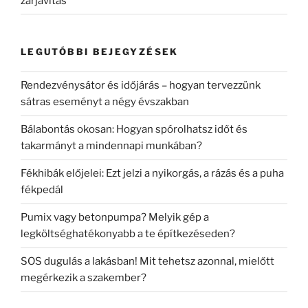
zárjavítás
LEGUTÓBBI BEJEGYZÉSEK
Rendezvénysátor és időjárás – hogyan tervezzünk
sátras eseményt a négy évszakban
Bálabontás okosan: Hogyan spórolhatsz időt és
takarmányt a mindennapi munkában?
Fékhibák előjelei: Ezt jelzi a nyikorgás, a rázás és a puha
fékpedál
Pumix vagy betonpumpa? Melyik gép a
legköltséghatékonyabb a te építkezéseden?
SOS dugulás a lakásban! Mit tehetsz azonnal, mielőtt
megérkezik a szakember?