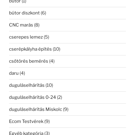
bútor
(1)
bútor diszkont
(6)
CNC marás
(8)
cserepes lemez
(5)
cserépkályha építés
(10)
csőtörés bemérés
(4)
daru
(4)
duguláselhárítás
(10)
duguláselhárítás 0-24
(2)
duguláselhárítás Miskolc
(9)
Ecom Testvérek
(9)
Egyéb kategória
(3)