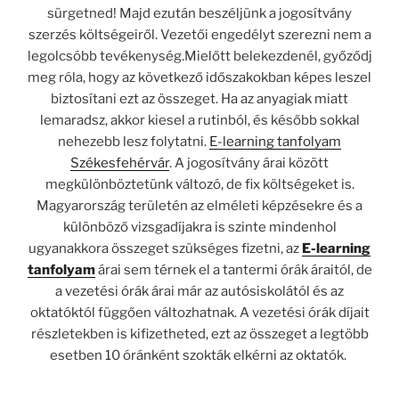
sürgetned! Majd ezután beszéljünk a jogosítvány
szerzés költségeiről. Vezetői engedélyt szerezni nem a
legolcsóbb tevékenység.Mielőtt belekezdenél, győződj
meg róla, hogy az következő időszakokban képes leszel
biztosítani ezt az összeget. Ha az anyagiak miatt
lemaradsz, akkor kiesel a rutinból, és később sokkal
nehezebb lesz folytatni.
E-learning tanfolyam
Székesfehérvár
. A jogosítvány árai között
megkülönböztetünk változó, de fix költségeket is.
Magyarország területén az elméleti képzésekre és a
különböző vizsgadíjakra is szinte mindenhol
ugyanakkora összeget szükséges fizetni, az
E-learning
tanfolyam
árai sem térnek el a tantermi órák áraitól, de
a vezetési órák árai már az autósiskolától és az
oktatóktól függően változhatnak. A vezetési órák díjait
részletekben is kifizetheted, ezt az összeget a legtöbb
esetben 10 óránként szokták elkérni az oktatók.