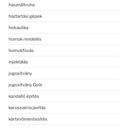
használtruha
háztartási gépek
hidraulika
homok rendelés
homokfúvás
injektálás
jogosítvány
jogosítvány Győr
kandalló építés
karosszéria javítás
kártevőmentesítés