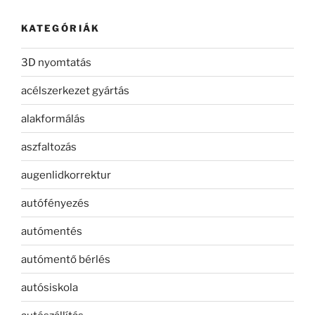
KATEGÓRIÁK
3D nyomtatás
acélszerkezet gyártás
alakformálás
aszfaltozás
augenlidkorrektur
autófényezés
autómentés
autómentő bérlés
autósiskola