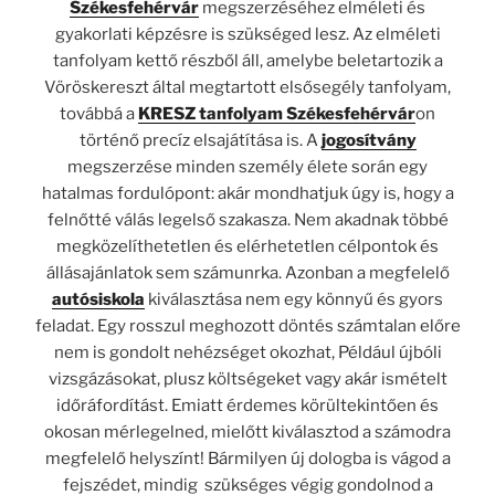
Székesfehérvár
megszerzéséhez elméleti és
gyakorlati képzésre is szükséged lesz. Az elméleti
tanfolyam kettő részből áll, amelybe beletartozik a
Vöröskereszt által megtartott elsősegély tanfolyam,
továbbá a
KRESZ tanfolyam Székesfehérvár
on
történő precíz elsajátítása is. A
jogosítvány
megszerzése minden személy élete során egy
hatalmas fordulópont
:
akár mondhatjuk úgy is, hogy a
felnőtté válás legelső szakasza. Nem akadnak többé
megközelíthetetlen és elérhetetlen célpontok és
állásajánlatok sem számunrka. Azonban a megfelelő
autósiskola
kiválasztása nem egy könnyű és gyors
feladat. Egy rosszul meghozott döntés számtalan előre
nem is gondolt nehézséget okozhat, Például újbóli
vizsgázásokat,
plusz
költségeket vagy akár ismételt
időráfordítást. Emiatt érdemes körültekintően és
okosan mérlegelned, mielőtt kiválasztod a számodra
megfelelő helyszínt! Bármilyen új dologba is vágod a
fejszédet, mindig szükséges végig gondolnod a