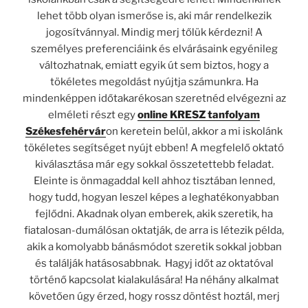
lehet több olyan ismerőse is, aki már rendelkezik
jogosítvánnyal. Mindig merj tőlük kérdezni!
A
személyes preferenciáink és elvárásaink egyénileg
változhatnak, emiatt egyik út sem biztos, hogy a
tökéletes megoldást nyújtja számunkra. Ha
mindenképpen időtakarékosan szeretnéd elvégezni az
elméleti részt egy
online KRESZ tanfolyam
Székesfehérvár
on keretein belül, akkor a mi iskolánk
tökéletes segítséget nyújt ebben!
A megfelelő oktató
kiválasztása már egy sokkal összetettebb feladat.
Eleinte is önmagaddal kell ahhoz tisztában lenned,
hogy tudd, hogyan leszel képes a leghatékonyabban
fejlődni. Akadnak olyan emberek, akik szeretik, ha
fiatalosan-dumálósan oktatják, de arra is létezik példa,
akik a komolyabb bánásmódot szeretik sokkal jobban
és találják hatásosabbnak.
Hagyj időt az oktatóval
történő kapcsolat kialakulásá
ra
! Ha néhány alkalmat
követően úgy érzed, hogy rossz döntést hoztál, merj