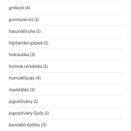
grillező
(4)
gumiszerviz
(1)
használtruha
(1)
háztartási gépek
(1)
hidraulika
(3)
homok rendelés
(1)
homokfúvás
(4)
injektálás
(3)
jogosítvány
(1)
jogosítvány Győr
(1)
kandalló építés
(3)