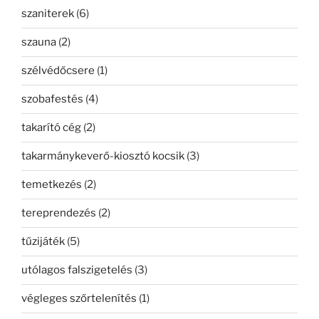
szaniterek
(6)
szauna
(2)
szélvédőcsere
(1)
szobafestés
(4)
takarító cég
(2)
takarmánykeverő-kiosztó kocsik
(3)
temetkezés
(2)
tereprendezés
(2)
tűzijáték
(5)
utólagos falszigetelés
(3)
végleges szőrtelenítés
(1)