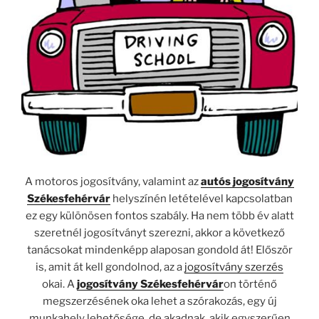
A motoros jogosítvány, valamint az
autós jogosítvány
Székesfehérvár
helyszínén letételével kapcsolatban
ez egy különösen fontos szabály. Ha nem több év
alatt
szeretnél jogosítványt szerezni, akkor a következő
tanácsokat
mindenképp alaposan gondold át!
Először
is, amit át kell gondolnod, az a
jogosítvány szerzés
okai.
A
jogosítvány Székesfehérvár
on történő
megszerzésének oka lehet a szórakozás, egy új
munkahely lehetősége, de akadnak, akik egyszerűen