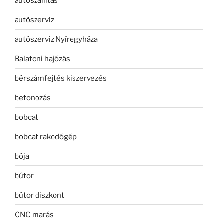
autószállítás
autószerviz
autószerviz Nyíregyháza
Balatoni hajózás
bérszámfejtés kiszervezés
betonozás
bobcat
bobcat rakodógép
bója
bútor
bútor diszkont
CNC marás