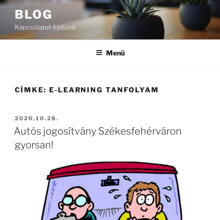
Tartalomhoz
BLOG
Kapcsolatot építünk
Menü
CÍMKE:
E-LEARNING TANFOLYAM
BEKÜLDVE:
2020.10.28.
Autós jogosítvány Székesfehérváron
gyorsan!