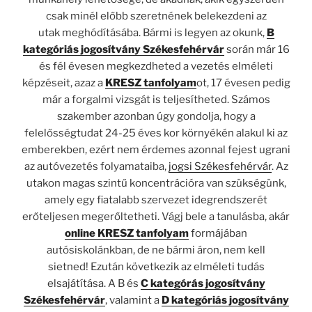
csak minél előbb szeretnének belekezdeni az
utak
meghódításába
. Bármi is legyen az okunk,
B
kategóriás jogosítvány Székesfehérvár
során már 16
és fél évesen megkezdheted a vezetés elméleti
képzéseit, azaz a
KRESZ tanfolyam
ot, 17 évesen pedig
már a forgalmi vizsgát is teljesítheted.
Számos
szakember azonban úgy gondolja, hogy a
felelősségtudat 24-25 éves kor környékén alakul ki az
emberekben, ezért nem
érdemes azonnal fejest ugrani
az autóvezetés folyamataiba,
jogsi Székesfehérvár
. Az
utakon magas szintű koncentrációra van szükségünk,
amely egy fiatalabb szervezet idegrendszerét
erőteljesen megerőltetheti.
Vágj bele a tanulásba, akár
online KRESZ tanfolyam
formájában
autósiskolánkban, de ne bármi áron, nem kell
sietned!
Ezután következik az elméleti tudás
elsajátítása.
A B és
C kategórás jogosítvány
Székesfehérvár
, valamint a
D kategóriás jogosítvány