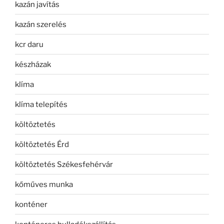
kazán javítás
kazán szerelés
kcr daru
készházak
klíma
klíma telepítés
költöztetés
költöztetés Érd
költöztetés Székesfehérvár
kőműves munka
konténer