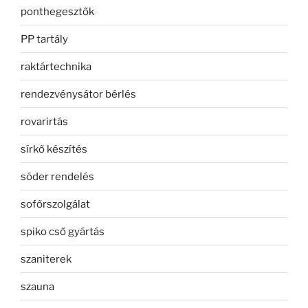
ponthegesztők
PP tartály
raktártechnika
rendezvénysátor bérlés
rovarirtás
sírkő készítés
sóder rendelés
sofőrszolgálat
spiko cső gyártás
szaniterek
szauna