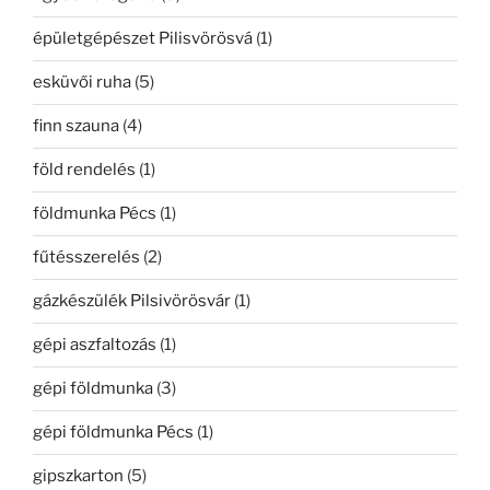
épületgépészet Pilisvörösvá
(1)
esküvői ruha
(5)
finn szauna
(4)
föld rendelés
(1)
földmunka Pécs
(1)
fűtésszerelés
(2)
gázkészülék Pilsivörösvár
(1)
gépi aszfaltozás
(1)
gépi földmunka
(3)
gépi földmunka Pécs
(1)
gipszkarton
(5)